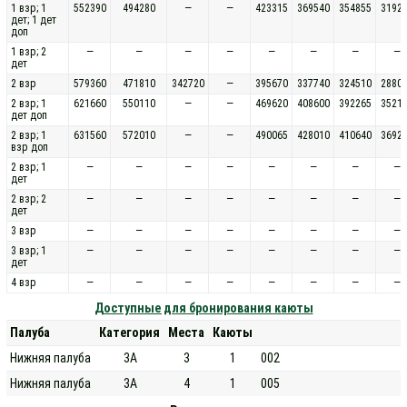
1 взр; 1
552390
494280
—
—
423315
369540
354855
3192
дет; 1 дет
доп
1 взр; 2
—
—
—
—
—
—
—
—
дет
2 взр
579360
471810
342720
—
395670
337740
324510
2880
2 взр; 1
621660
550110
—
—
469620
408600
392265
3521
дет доп
2 взр; 1
631560
572010
—
—
490065
428010
410640
3692
взр доп
2 взр; 1
—
—
—
—
—
—
—
—
дет
2 взр; 2
—
—
—
—
—
—
—
—
дет
3 взр
—
—
—
—
—
—
—
—
3 взр; 1
—
—
—
—
—
—
—
—
дет
4 взр
—
—
—
—
—
—
—
—
Доступные для бронирования каюты
Палуба
Категория
Места
Каюты
Нижняя палуба
3А
3
1
002
Нижняя палуба
3А
4
1
005