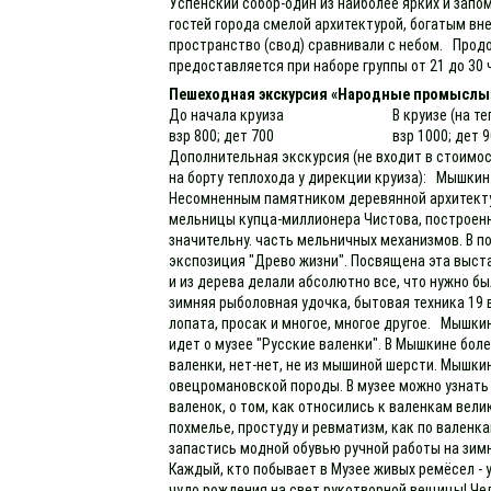
Успенский собор-один из наиболее ярких и запо
гостей города смелой архитектурой, богатым вн
пространство (свод) сравнивали с небом. Прод
предоставляется при наборе группы от 21 до 30 
Пешеходная экскурсия «Народные промыслы
До начала круиза
В круизе (на т
взр 800; дет 700
взр 1000; дет 
Дополнительная экскурсия (не входит в стоимос
на борту теплохода у дирекции круиза): Мышкин
Несомненным памятником деревянной архитекту
мельницы купца-миллионера Чистова, построенн
значительну. часть мельничных механизмов. В 
экспозиция "Древо жизни". Посвящена эта выст
и из дерева делали абсолютно все, что нужно бы
зимняя рыболовная удочка, бытовая техника 19 
лопата, просак и многое, многое другое. Мышки
идет о музее "Русские валенки". В Мышкине боле
валенки, нет-нет, не из мышиной шерсти. Мышки
овецромановской породы. В музее можно узнать 
валенок, о том, как относились к валенкам вели
похмелье, простуду и ревматизм, как по валенк
запастись модной обувью ручной работы на зимн
Каждый, кто побывает в Музее живых ремёсел -
чудо рождения на свет рукотворной вещицы! Чел