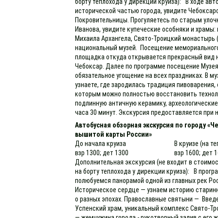
борту теплохода у дирекции круиза): В ходе ав
исторической частью города, увидите Чебоксар
Покровительницы. Прогуляетесь по старым улочк
Иванова, увидите купеческие особняки и храмы
Михаила Архангела, Свято-Троицкий монастырь (
национальный музей. Посещение мемориального
площадка откуда открывается прекрасный вид н
Чебоксар. Далее по программе посещение Музея
обязательное угощение на всех праздниках. В му
узнаете, где зародилась традиция пивоварения,
которым можно полностью восстановить техноло
подлинную античную керамику, археологически
часа 30 минут. Экскурсия предоставляется при н
Автобусная обзорная экскурсия по городу «Ч
вышитой карты России»
До начала круиза
В круизе (на т
взр 1300; дет 1300
взр 1600; дет 
Дополнительная экскурсия (не входит в стоимос
на борту теплохода у дирекции круиза): В прогр
полюбуемся панорамой одной из главных рек Рос
Историческое сердце — узнаем историю старинн
о разных эпохах. Православные святыни — Введе
Успенский храм, уникальный комплекс Свято-Тр
— жемчужина города - рукотворный залив с ег