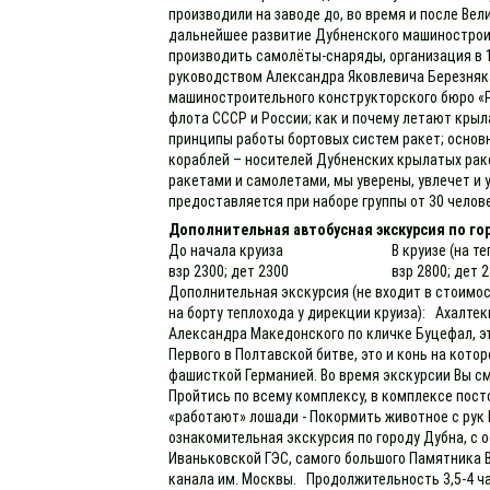
производили на заводе до, во время и после Вел
дальнейшее развитие Дубненского машиностроит
производить самолёты-снаряды, организация в 1
руководством Александра Яковлевича Березняк
машиностроительного конструкторского бюро «Р
флота СССР и России; как и почему летают крыл
принципы работы бортовых систем ракет; основ
кораблей – носителей Дубненских крылатых рак
ракетами и самолетами, мы уверены, увлечет и 
предоставляется при наборе группы от 30 челов
Дополнительная автобусная экскурсия по г
До начала круиза
В круизе (на т
взр 2300; дет 2300
взр 2800; дет 
Дополнительная экскурсия (не входит в стоимос
на борту теплохода у дирекции круиза): Ахалте
Александра Македонского по кличке Буцефал, эт
Первого в Полтавской битве, это и конь на кото
фашисткой Германией. Во время экскурсии Вы см
Пройтись по всему комплексу, в комплексе пост
«работают» лошади - Покормить животное с рук
ознакомительная экскурсия по городу Дубна, с 
Иваньковской ГЭС, самого большого Памятника В.
канала им. Москвы. Продолжительность 3,5-4 ч