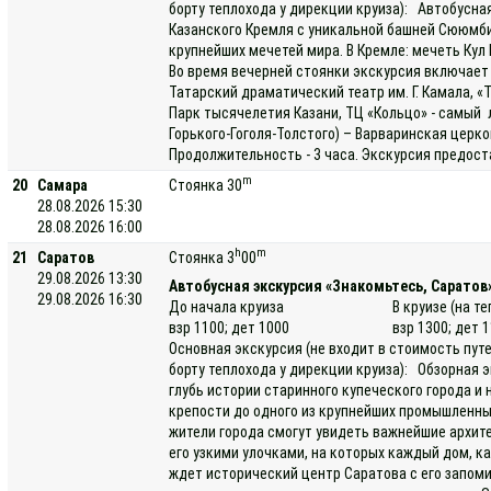
борту теплохода у дирекции круиза): Автобусна
Казанского Кремля с уникальной башней Сююмби
крупнейших мечетей мира. В Кремле: мечеть Ку
Во время вечерней стоянки экскурсия включает 
Татарский драматический театр им. Г. Камала, «
Парк тысячелетия Казани, ТЦ «Кольцо» - самый 
Горького-Гоголя-Толстого) – Варваринская цер
Продолжительность - 3 часа. Экскурсия предост
m
20
Самара
Стоянка 30
28.08.2026 15:30
28.08.2026 16:00
h
m
21
Саратов
Стоянка 3
00
29.08.2026 13:30
Автобусная экскурсия «Знакомьтесь, Саратов
29.08.2026 16:30
До начала круиза
В круизе (на т
взр 1100; дет 1000
взр 1300; дет 
Основная экскурсия (не входит в стоимость пут
борту теплохода у дирекции круиза): Обзорная э
глубь истории старинного купеческого города и
крепости до одного из крупнейших промышленных
жители города смогут увидеть важнейшие архит
его узкими улочками, на которых каждый дом, к
ждет исторический центр Саратова с его запо