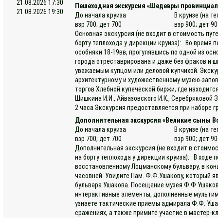
21.08.2026 17:30
Пешеходная экскурсия «Шедевры провинциал
21.08.2026 19:30
До начала круиза
В круизе (на т
взр 700; дет 700
взр 900; дет 9
Основная экскурсия (не входит в стоимость пут
борту теплохода у дирекции круиза): Во время 
особняки 18-19вв, прогулявшись по одной из ос
города отреставрирована и даже без фраков и 
уважаемым купцом или деловой купчихой. Экску
архитектурному и художественному музею-запов
торгов Хлебной купеческой биржи, где находитс
Шишкина И.И., Айвазовского И.К., Серебряковой З
2 часа Экскурсия предоставляется при наборе гр
Дополнительная экскурсия «Великие сыны В
До начала круиза
В круизе (на т
взр 700; дет 700
взр 900; дет 9
Дополнительная экскурсия (не входит в стоимос
на борту теплохода у дирекции круиза): В ходе 
восстановленному Лоцманскому бульвару, в ко
часовней. Увидите Пам. Ф.Ф.Ушакову, который 
бульвара Ушакова. Посещение музея Ф.Ф.Ушако
интерактивные элементы, дополненные мультим
узнаете тактические приемы адмирала Ф.Ф. Уша
сражениях, а также примите участие в мастер-к