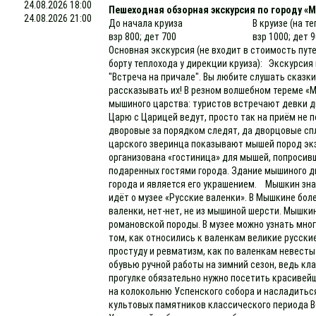
24.08.2026 18:00
Пешеходная обзорная экскурсия по городу «
24.08.2026 21:00
До начала круиза
В круизе (на т
взр 800; дет 700
взр 1000; дет 
Основная экскурсия (не входит в стоимость пут
борту теплохода у дирекции круиза): Экскурсия
"Встреча на причале". Вы любите слушать сказк
рассказывать их! В резном волшебном тереме 
мышиного царства: туристов встречают девки д
Царю с Царицей ведут, просто так на приём не 
дворовые за порядком следят, да дворцовые сп
царского зверинца показывают мышей пород эк
организована «гостиница» для мышей, попросивш
подаренных гостями города. Здание мышиного д
города и является его украшением. Мышкин зна
идёт о музее «Русские валенки». В Мышкине боле
валенки, нет-нет, не из мышиной шерсти. Мышки
романовской породы. В музее можно узнать мног
том, как относились к валенкам великие русски
простуду и ревматизм, как по валенкам невесты
обувью ручной работы на зимний сезон, ведь кл
прогулке обязательно нужно посетить красивей
на колокольню Успенского собора и насладитьс
культовых памятников классического периода 