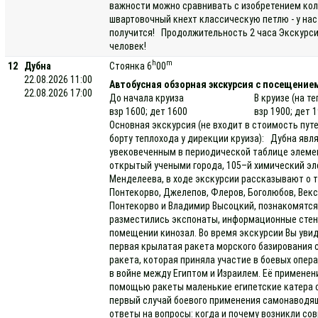
важности можно сравнивать с изобретением кол
швартовочный кнехт классическую петлю - у нас 
получится! Продолжительность 2 часа Экскурси
человек!
h
m
12
Дубна
Стоянка 6
00
22.08.2026 11:00
Автобусная обзорная экскурсия с посещение
22.08.2026 17:00
До начала круиза
В круизе (на т
взр 1600; дет 1600
взр 1900; дет 
Основная экскурсия (не входит в стоимость пут
борту теплохода у дирекции круиза): Дубна яв
увековеченным в периодической таблице элемен
открытый учеными города, 105–й химический эл
Менделеева, в ходе экскурсии рассказывают о т
Понтекорво, Джелепов, Флеров, Боголюбов, Векс
Понтекорво и Владимир Высоцкий, познакомятся
разместились экспонаты, информационные стен
помещении кинозал. Во время экскурсии Вы увид
первая крылатая ракета морского базирования 
ракета, которая приняла участие в боевых опера
в войне между Египтом и Израилем. Её применени
помощью ракеты маленькие египетские катера с
первый случай боевого применения самонаводящ
ответы на вопросы: когда и почему возникли со