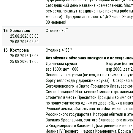
сегодняшний день название - ремесленник. Мас
ремесла, покажут традиционные приемы работы 
железом). Продолжительность 1,5-2 часа. Экску
30 человек!
m
15
Ярославль
Стоянка 30
25.08.2026 08:00
25.08.2026 08:30
h
m
16
Кострома
Стоянка 4
55
25.08.2026 13:05
Автобусная обзорная экскурсия с посещени
25.08.2026 18:00
До начала круиза
В круизе (на т
взр 1600; дет 1600
взр 2000; дет 
Основная экскурсия (не входит в стоимость пут
борту теплохода у дирекции круиза): Обзорная 
Богоявленского и Свято-Троицкого Ипатьевског
Свято-Троицкий Ипатьевский монастырь занимае
столетия в честь Пресвятой Троицы и во имя св
по праву считается одним из древнейших в нашем
Русской земли, обитель святого Ипатия являла
Российского государства. История обители в эт
Василия Ярославича, святого благоверного княз
и Владимирского Василия I Дмитриевича и велико
Иоанна IV Грозного, Федора Иоанновича, Бориса 