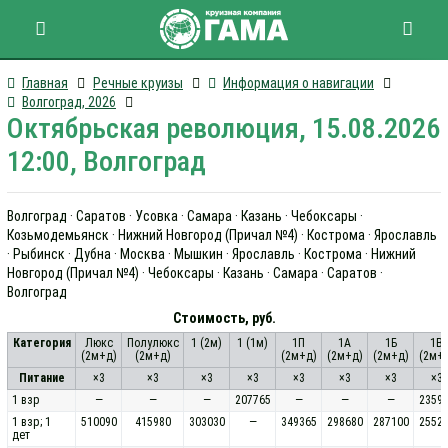
Главная
Речные круизы
Информация о навигации
Волгоград, 2026
Октябрьская революция, 15.08.2026
12:00, Волгоград
Волгоград · Саратов · Усовка · Самара · Казань · Чебоксары ·
Козьмодемьянск · Нижний Новгород (Причал №4) · Кострома · Ярославль
· Рыбинск · Дубна · Москва · Мышкин · Ярославль · Кострома · Нижний
Новгород (Причал №4) · Чебоксары · Казань · Самара · Саратов ·
Волгоград
Стоимость, руб.
Категория
Люкс
Полулюкс
1 (2м)
1 (1м)
1П
1А
1Б
1В
(2м+д)
(2м+д)
(2м+д)
(2м+д)
(2м+д)
(2м+
Питание
×3
×3
×3
×3
×3
×3
×3
×3
1 взр
—
—
—
207765
—
—
—
2359
1 взр; 1
510090
415980
303030
—
349365
298680
287100
2552
дет