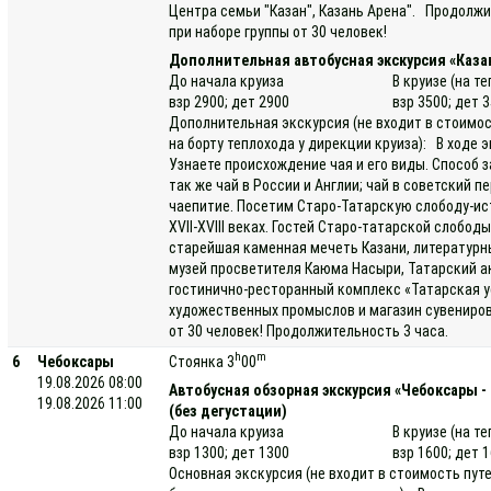
Центра семьи "Казан", Казань Арена". Продолжи
при наборе группы от 30 человек!
Дополнительная автобусная экскурсия «Каза
До начала круиза
В круизе (на т
взр 2900; дет 2900
взр 3500; дет 
Дополнительная экскурсия (не входит в стоимос
на борту теплохода у дирекции круиза): В ходе
Узнаете происхождение чая и его виды. Способ з
так же чай в России и Англии; чай в советский п
чаепитие. Посетим Старо-Татарскую слободу-ис
XVII-XVIII веках. Гостей Старо-татарской слоб
старейшая каменная мечеть Казани, литературны
музей просветителя Каюма Насыри, Татарский а
гостинично-ресторанный комплекс «Татарская у
художественных промыслов и магазин сувениров
от 30 человек! Продолжительность 3 часа.
h
m
6
Чебоксары
Стоянка 3
00
19.08.2026 08:00
Автобусная обзорная экскурсия «Чебоксары -
19.08.2026 11:00
(без дегустации)
До начала круиза
В круизе (на т
взр 1300; дет 1300
взр 1600; дет 
Основная экскурсия (не входит в стоимость пут