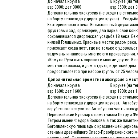
До начала круиза
В круизе (на т
взр 3000; дет 3000
взр 3500; дет 
Дополнительная экскурсия (не входит в стоимос
на борту теплохода у дирекции круиза): Усадьб
Екатерининского века. Великолепный двухэтажн
фруктовый сад, оранжереи, два парка, свои кон
сохранившаяся дворянская усадьба 18 века. Её-т
князей Голицыных. Красивые места: рядом река,
приезжает сюда поэт, где не только с удовольст
задуманы и написаны многие его произведения:
«Кому на Руси жить хорошо» и многие другие. В 
местного колхоза, и дом отдыха, и детский дом
предоставляется при наборе группы от 25 челов
Дополнительная ароматная экскурсия с маст
До начала круиза
В круизе (на т
взр 1600; дет 1600
взр 1900; дет 
Дополнительная экскурсия (не входит в стоимос
на борту теплохода у дирекции круиза): Автоб
зарубежного искусства.Автобусная часть экскур
Первомайский Бульвар с памятником Петру и Ф
Тетром имени Федора Волкова, а так же памятн
Богоявленскую площадь с красивейшей церковь
стенами древнейшего Спасо-Преображенского мо
посещения). Экскурсия позволит по-новому взгл