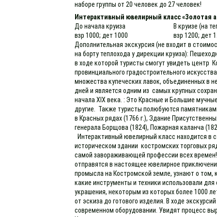
наборе группы от 20 человек до 27 человек!
Интерактивный ювелирный класс «Золотая а
До начала круиза
В круизе (на т
взр 1000; дет 1000
взр 1200; дет 
Дополнительная экскурсия (не входит в стоимос
на борту теплохода у дирекции круиза): Пешеход
в ходе которой туристы смогут увидеть центр К
провинциального градостроительного искусства
множества купеческих лавок, объединенных в н
дней и является одним из самых крупных сохран
начала XIX века. : Это Красные и Большие мучн
другие. Также туристы полюбуются памятника
в Красных рядах (1766 г.), Здание Присутственны
генерала Борщова (1824), Пожарная каланча (18
Интерактивный ювелирный класс находится в с
историческом здании костромских торговых ряд
самой завораживающей профессии всех времен! 
отправятся в настоящее ювелирное приключени
промысла на Костромской земле, узнают о том, 
какие инструменты и техники использовали для
украшения, некоторым из которых более 1000 л
от эскиза до готового изделия. В ходе экскурси
современном оборудовании. Увидят процесс вы