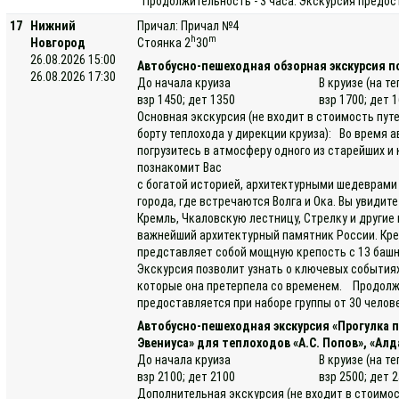
Продолжительность - 3 часа. Экскурсия предост
17
Нижний
Причал: Причал №4
h
m
Новгород
Стоянка 2
30
26.08.2026 15:00
Автобусно-пешеходная обзорная экскурсия п
26.08.2026 17:30
До начала круиза
В круизе (на т
взр 1450; дет 1350
взр 1700; дет 
Основная экскурсия (не входит в стоимость пут
борту теплохода у дирекции круиза): Во время 
погрузитесь в атмосферу одного из старейших и
познакомит Вас
с богатой историей, архитектурными шедеврам
города, где встречаются Волга и Ока. Вы увидит
Кремль, Чкаловскую лестницу, Стрелку и други
важнейший архитектурный памятник России. Кре
представляет собой мощную крепость с 13 баш
Экскурсия позволит узнать о ключевых событиях
которые она претерпела со временем. Продолжи
предоставляется при наборе группы от 30 челов
Автобусно-пешеходная экскурсия «Прогулка
Эвениуса» для теплоходов «А.С. Попов», «Алд
До начала круиза
В круизе (на т
взр 2100; дет 2100
взр 2500; дет 
Дополнительная экскурсия (не входит в стоимос