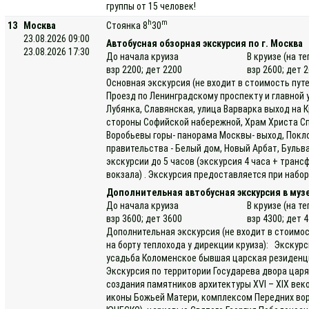
группы от 15 человек!
h
m
13
Москва
Стоянка 8
30
23.08.2026 09:00
Автобусная обзорная экскурсия по г. Москва
23.08.2026 17:30
До начала круиза
В круизе (на т
взр 2200; дет 2200
взр 2600; дет 
Основная экскурсия (не входит в стоимость пут
Проезд по Ленинградскому проспекту и главной
Лубянка, Славянская, улица Варварка выход на 
стороны Софийской набережной, Храм Христа Спа
Воробьевы горы- панорама Москвы- выход, Покло
правительства - Белый дом, Новый Арбат, Буль
экскурсии до 5 часов (экскурсия 4 часа + транс
вокзала) . Экскурсия предоставляется при набор
Дополнительная автобусная экскурсия в муз
До начала круиза
В круизе (на т
взр 3600; дет 3600
взр 4300; дет 
Дополнительная экскурсия (не входит в стоимос
на борту теплохода у дирекции круиза): Экскур
усадьба Коломенское бывшая царская резиденци
Экскурсия по территории Государева двора цар
создания памятников архитектуры ХVI – ХIX век
иконы Божьей Матери, комплексом Передних вор