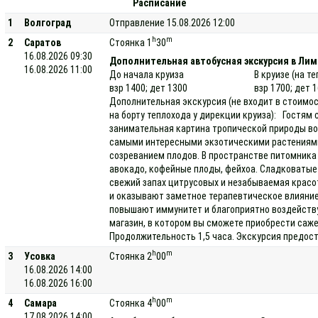
Расписание
1
Волгоград
Отправление 15.08.2026 12:00
h
m
2
Саратов
Стоянка 1
30
16.08.2026 09:30
Дополнительная автобусная экскурсия в Ли
16.08.2026 11:00
До начала круиза
В круизе (на т
взр 1400; дет 1300
взр 1700; дет 
Дополнительная экскурсия (не входит в стоимос
на борту теплохода у дирекции круиза): Гостям
занимательная картина тропической природы во 
самыми интересными экзотическими растениями
созреванием плодов. В пространстве питомника
авокадо, кофейные плоды, фейхоа. Сладковатые
свежий запах цитрусовых и незабываемая крас
и оказывают заметное терапевтическое влияни
повышают иммунитет и благоприятно воздейству
магазин, в котором вы сможете приобрести саж
Продолжительность 1,5 часа. Экскурсия предост
h
m
3
Усовка
Стоянка 2
00
16.08.2026 14:00
16.08.2026 16:00
h
m
4
Самара
Стоянка 4
00
17.08.2026 14:00