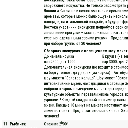
зарубежного искусства. Не только рассмотреть
Японии и Китая, но и познакомиться с ароматами
ароматы, которые можно было ощутить нескольк
площади, на итальянской свадьбе, в будуаре фр
Востока участники экскурсии попробуют свои си
завершении прогулки – мастер-класс по изгото
сувенир, сделанными своими руками. Продолжит
при наборе группы от 30 человек!
Обзорная экскурсия с посещением шоу-макет
До начала круиза
В круизе (на т
взр 2500; дет 1900
взр 3000; дет 
Дополнительная экскурсия (не входит в стоимос
на борту теплохода у дирекции круиза): Автобу
шоу-макета "Золотое кольцо". Шоу-макет "Золот
интерактивный музей, находящийся в столице Зо
собрали в одном помещении миниатюры городов 
культурные объекты, передали жизнь городов, 
удивляет! Каждый квадратный сантиметр насыщ
жизни. Каждые 10 минут на макете наступает ноч
зажигают свет. Продолжительность 3 часа. Экс
человек!
h
m
11
Рыбинск
Стоянка 2
00