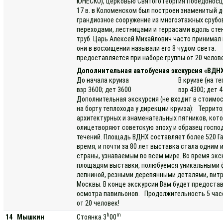
ЮНЕСКО), церковью Святого Георгия Победоносца
17 в. в Коломенском был построен знаменитый 
грандиозное сооружение из многоэтажных срубо
переходами, лестницами и террасами вдоль ст
труб. Царь Алексей Михайлович часто принимал
они в восхищении называли его 8 чудом света.
предоставляется при наборе группы от 20 челов
Дополнительная автобусная экскурсия «ВДНХ
До начала круиза
В круизе (на т
взр 3600; дет 3600
взр 4300; дет 
Дополнительная экскурсия (не входит в стоимос
на борту теплохода у дирекции круиза): Террит
архитектурных и знаменательных пятников, кото
олицетворяют советскую эпоху и образец госпо
течений. Площадь ВДНХ составляет более 520 Г
время, и почти за 80 лет выставка стала одним
страны, узнаваемым во всем мире. Во время эк
площадям выставки, полюбуемся уникальными ф
лепниной, резными деревянными деталями, витр
Москвы. В конце экскурсии Вам будет предоста
осмотра павильонов. Продолжительность 5 часо
от 20 человек!
h
m
14
Мышкин
Стоянка 3
00