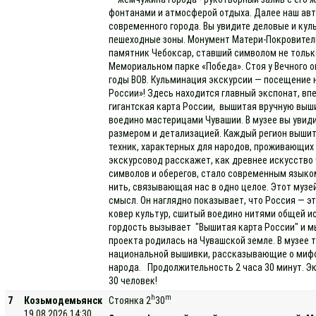
фонтанами и атмосферой отдыха. Далее наш авт
современного города. Вы увидите деловые и кул
пешеходные зоны. Монумент Матери-Покровител
памятник Чебоксар, ставший символом не только
Мемориальном парке «Победа». Стоя у Вечного о
годы ВОВ. Кульминация экскурсии — посещение 
России»! Здесь находится главный экспонат, в
гигантская карта России, вышитая вручную выш
воедино мастерицами Чувашии. В музее вы увид
размером и детализацией. Каждый регион выши
техник, характерных для народов, проживающих 
экскурсовод расскажет, как древнее искусств
символов и оберегов, стало современным языком
нить, связывающая нас в одно целое. Этот музе
смысл. Он наглядно показывает, что Россия — э
ковер культур, сшитый воедино нитями общей ис
гордость вызывает "Вышитая карта России" и м
проекта родилась на Чувашской земле. В музее
национальной вышивки, рассказывающие о мифо
народа. Продолжительность 2 часа 30 минут. Эк
30 человек!
h
m
7
Козьмодемьянск
Стоянка 2
30
19.08.2026 14:30