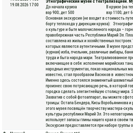
Этнографический музей с театрализацией. Му
19.08.2026 17:00
До начала круиза
В круизе (на т
взр 900; дет 500
взр 1100; дет 
Основная экскурсия (не входит в стоимость пут
борту теплохода у дирекции круиза): Этнограф
о культуре и быте малочисленного народа – гор
правобережная часть Республики Марий Эл. Площ
составлена из жилых и хозяйственных построек 1
которых являются аутентичными. В музее предс
(курная) изба, пчельник, различные амбары, бан
труда и быта народа мари. Театрализованное п
включающее в себя: исполнение марийских танце
народных инструментах, показ национальных ма
известно, стал прообразом Васюков в известно
Именно здесь состоялся знаменитый шахматный 
произнес свою потрясающую речь, в которой гов
городка сделать элегантнейшую столицу мира. 
Захватив с собой фотоаппарат, вы можете сфот
троицы: Остапа Бендера, Кисы Воробьянинова и 
этого музея посвящён творчеству мастера-скуль
культуры республики Марий Эл. Это неповторим
использует запасы глины нашего края в своём т
Экскурсия предоставляется при наборе группы о