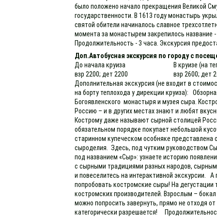
было положено начало прекращения Великой См
государственности. В 1613 году монастырь укры
святой обители начиналось славное трехсотлет
момента за монастырем закрепилось название 
Продолжительность - 3 часа. Экскурсия предоста
Доп.Автобусная экскурсия по городу с посещ
До начала круиза
В круизе (на т
взр 2200; дет 2200
взр 2600; дет 
Дополнительная экскурсия (не входит в стоимос
на борту теплохода у дирекции круиза): Обзорн
Богоявленского монастыря и музея сыра. Костро
Россию – и в других местах знают и любят вкус
Кострому даже называют сырной столицей России
обязательном порядке покупает небольшой кусо
старинном купеческом особняке представлена 
сыроделия. Здесь, под чутким руководством Сы
под названием «Сыр»: узнаете историю появлен
с сырными традициями разных народов, сырны
и повеселитесь на интерактивной экскурсии. А 
попробовать костромские сыры! На дегустации 
костромских производителей. Взрослым – бокал
можно попросить завернуть, прямо не отходя от
категорически разрешается! Продолжительность