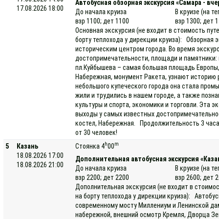
Автобусная обзорная экскурсия «Самара - вче
17.08.2026 18:00
До начала круиза
В круизе (на т
взр 1100; дет 1100
взр 1300; дет 
Основная экскурсия (не входит в стоимость пут
борту теплохода у дирекции круиза): Обзорная э
историческим центром города. Во время экскур
достопримечательности, площади и памятники: п
пл.Куйбышева – самая большая площадь Европы,
Набережная, монумент Ракета, узнают историю 
небольшого купеческого города она стала про
жили и трудились в нашем городе, а также позн
культуры и спорта, экономики и торговли. Эта 
выходы у самых известных достопримечательнос
костел, Набережная. Продолжительность 3 часа
от 30 человек!
h
m
5
Казань
Стоянка 4
00
18.08.2026 17:00
Дополнительная автобусная экскурсия «Каза
18.08.2026 21:00
До начала круиза
В круизе (на т
взр 2200; дет 2200
взр 2600; дет 
Дополнительная экскурсия (не входит в стоимос
на борту теплохода у дирекции круиза): Автобус
современному мосту Миллениум и Ленинской дам
набережной, внешний осмотр Кремля, Дворца Зем