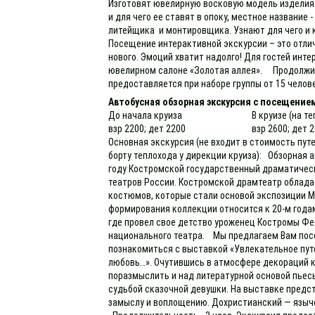
Изготовят ювелирную восковую модель изделия 
и для чего ее ставят в опоку, местное название
литейщика и монтировщика. Узнают для чего и 
Посещение интерактивной экскурсии – это отли
нового. Эмоций хватит надолго! Для гостей инт
ювелирном салоне «Золотая аллея». Продолжител
предоставляется при наборе группы от 15 челове
Автобусная обзорная экскурсия с посещение
До начала круиза
В круизе (на т
взр 2200; дет 2200
взр 2600; дет 
Основная экскурсия (не входит в стоимость пут
борту теплохода у дирекции круиза): Обзорная а
году Костромской государственный драматическ
театров России. Костромской драмтеатр облада
костюмов, которые стали основой экспозиции М
формирования коллекции относится к 20-м годам
где провел свое детство уроженец Костромы Фед
национального театра. Мы предлагаем Вам пос
познакомиться с выставкой «Увлекательное пут
любовь…». Очутившись в атмосфере декораций к 
поразмыслить и над литературной основой пьесы
судьбой сказочной девушки. На выставке предс
замыслу и воплощению. Дохристианский — языч