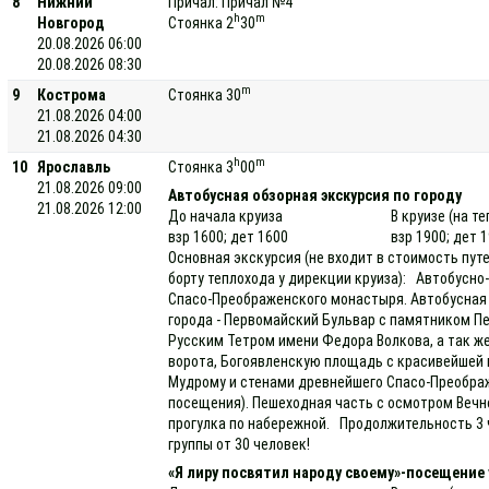
8
Нижний
Причал: Причал №4
h
m
Новгород
Стоянка 2
30
20.08.2026 06:00
20.08.2026 08:30
m
9
Кострома
Стоянка 30
21.08.2026 04:00
21.08.2026 04:30
h
m
10
Ярославль
Стоянка 3
00
21.08.2026 09:00
Автобусная обзорная экскурсия по городу
21.08.2026 12:00
До начала круиза
В круизе (на т
взр 1600; дет 1600
взр 1900; дет 
Основная экскурсия (не входит в стоимость пут
борту теплохода у дирекции круиза): Автобусн
Спасо-Преображенского монастыря. Автобусная 
города - Первомайский Бульвар с памятником П
Русским Тетром имени Федора Волкова, а так ж
ворота, Богоявленскую площадь с красивейшей
Мудрому и стенами древнейшего Спасо-Преображ
посещения). Пешеходная часть с осмотром Вечно
прогулка по набережной. Продолжительность 3 
группы от 30 человек!
«Я лиру посвятил народу своему»-посещение 