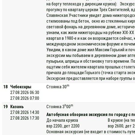
на борту теплохода у дирекции круиза): Экскур
прогулку по кварталу церкви Трёх Святителей, в
Славянская.Участники увидят дома нижегородс
стилизованы под бетон, окно из стеклянных кирп
световой фонарь на деревянном доме, историче
узнаем, как жили нижегородцы на рубеже XIX-XX
квартал в 1980-е и как он возрождается сейчас,
международном экономическом форуме и почему
Увидим, в каком доме жил Максим Горький и поч
экскурсии мы побываем в деревянном доме апте
пузырьки, шприцы и обстановку того времени. П
ощутим себя жителем квартала прошлых столети
причала до площади Горького (точка старта экс
Экскурсия предоставляется при наборе группы о
m
18
Чебоксары
Стоянка 30
27.08.2026 06:30
27.08.2026 07:00
h
m
19
Казань
Стоянка 3
00
27.08.2026 14:30
Автобусная обзорная экскурсия по городу с 
27.08.2026 17:30
До начала круиза
В круизе (на т
взр 2200; дет 2200
взр 2600; дет 
Основная экскурсия (не входит в стоимость пут