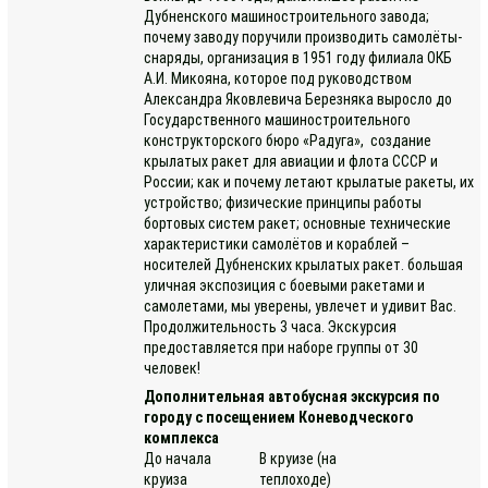
Дубненского машиностроительного завода;
почему заводу поручили производить самолёты-
снаряды, организация в 1951 году филиала ОКБ
А.И. Микояна, которое под руководством
Александра Яковлевича Березняка выросло до
Государственного машиностроительного
конструкторского бюро «Радуга», создание
крылатых ракет для авиации и флота СССР и
России; как и почему летают крылатые ракеты, их
устройство; физические принципы работы
бортовых систем ракет; основные технические
характеристики самолётов и кораблей –
носителей Дубненских крылатых ракет. большая
уличная экспозиция с боевыми ракетами и
самолетами, мы уверены, увлечет и удивит Вас.
Продолжительность 3 часа. Экскурсия
предоставляется при наборе группы от 30
человек!
Дополнительная автобусная экскурсия по
городу с посещением Коневодческого
комплекса
До начала
В круизе (на
круиза
теплоходе)