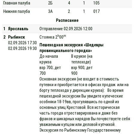
Главная палуба
2Б
4
1
105
Нижняя палуба
3А
2
1
017
Расписание
1
Ярославль
Отправление 02.09.2026 12:00
h
m
2
Рыбинск
Стоянка 2
00
02.09.2026 17:30
Пешеходная экскурсия «Шедевры
02.09.2026 19:30
провинциального городка»
До начала
В круизе (на
круиза
теплоходе)
взр 700; дет
взр 900; дет
700
900
Основная экскурсия (не входит в стоимость
путевки и приобретается в офисах продаж или на
борту теплохода у дирекции круиза): Во время
пешеходной экскурсии Вы увидите купеческие
особняки 18-19вв, прогулявшись по одной из
основных улиц Крестовой. Вся историческая
часть города отреставрирована и даже без
фраков и шикарных нарядов Вы почувствуете себя
уважаемым купцом или деловой купчихой.
Экскурсия по Рыбинскому Государственному