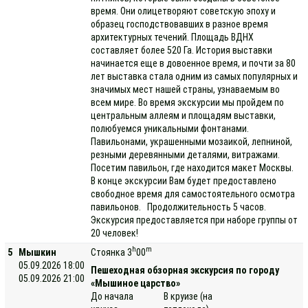
время. Они олицетворяют советскую эпоху и
образец господствовавших в разное время
архитектурных течений. Площадь ВДНХ
составляет более 520 Га. История выставки
начинается еще в довоенное время, и почти за 80
лет выставка стала одним из самых популярных и
значимых мест нашей страны, узнаваемым во
всем мире. Во время экскурсии мы пройдем по
центральным аллеям и площадям выставки,
полюбуемся уникальными фонтанами.
Павильонами, украшенными мозаикой, лепниной,
резными деревянными деталями, витражами.
Посетим павильон, где находится макет Москвы.
В конце экскурсии Вам будет предоставлено
свободное время для самостоятельного осмотра
павильонов. Продолжительность 5 часов.
Экскурсия предоставляется при наборе группы от
20 человек!
h
m
5
Мышкин
Стоянка 3
00
05.09.2026 18:00
Пешеходная обзорная экскурсия по городу
05.09.2026 21:00
«Мышиное царство»
До начала
В круизе (на