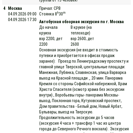
4
Москва
Причал: СРВ
h
m
04.09.2026 09:00
Стоянка 8
30
04.09.2026 17:30
Автобусная обзорная экскурсия по г. Москва
До начала
В круизе (на
круиза
теплоходе)
взр 2200; дет
взр 2600; дет
2200
2600
Основная экскурсия (не входит в стоимость
путевки и приобретается в офисах продаж
заранее): Проезд по Ленинградскому проспекту и
главной улице Тверской, центральные площади:
Манежная, Лубянка, Славянская, улица Варварка
выход на Красной площади _ 20 мин. Панорама
Кремля со стороны Софийской набережной, Храм
Христа Спасителя (осмотр храма без экскурсии
внутри) , Воробьевы горы- панорама Москвы-
выход, Поклонная гора, Кутузовский проспект,
Дом правительства - Белый дом, Новый Арбат,
Бульвары, выезд на Тверскую.
Продолжительность экскурсии до 5 часов
(экскурсия 4 часа + трансфер 1 час из центра
города до Северного Речного вокзала) . Экскурсия