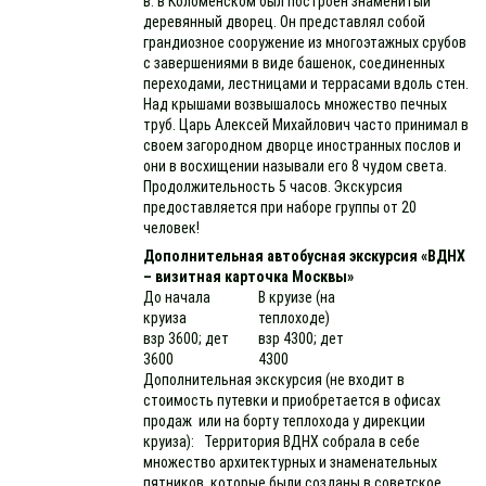
в. в Коломенском был построен знаменитый
деревянный дворец. Он представлял собой
грандиозное сооружение из многоэтажных срубов
с завершениями в виде башенок, соединенных
переходами, лестницами и террасами вдоль стен.
Над крышами возвышалось множество печных
труб. Царь Алексей Михайлович часто принимал в
своем загородном дворце иностранных послов и
они в восхищении называли его 8 чудом света.
Продолжительность 5 часов. Экскурсия
предоставляется при наборе группы от 20
человек!
Дополнительная автобусная экскурсия «ВДНХ
– визитная карточка Москвы»
До начала
В круизе (на
круиза
теплоходе)
взр 3600; дет
взр 4300; дет
3600
4300
Дополнительная экскурсия (не входит в
стоимость путевки и приобретается в офисах
продаж или на борту теплохода у дирекции
круиза): Территория ВДНХ собрала в себе
множество архитектурных и знаменательных
пятников, которые были созданы в советское