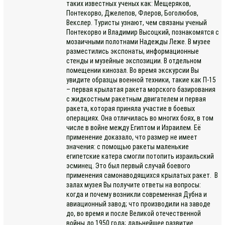
таких известных ученых как: Мещеряков,
Понтекорво, Джелепов, Флеров, Боголюбов,
Векслер. Туристы узнают, чем связаны ученый
Понтекорво и Владимир Высоцкий, познакомятся с
мозаичными полотнами Надежды Леже. В музее
разместились экспонаты, информационные
стенды и музейные экспозиции. В отдельном
помещении кинозал. Во время экскурсии Вы
увидите образцы военной техники, такие как П-15
– первая крылатая ракета морского базирования
с жидкостным ракетным двигателем и первая
ракета, которая приняла участие в боевых
операциях. Она отличилась во многих боях, в том
числе в войне между Египтом и Израилем. Её
применение доказало, что размер не имеет
значения: с помощью ракеты маленькие
египетские катера смогли потопить израильский
эсминец. Это был первый случай боевого
применения самонаводящихся крылатых ракет. В
залах музея Вы получите ответы на вопросы:
когда и почему возникли современная Дубна и
авиационный завод; что производили на заводе
до, во время и после Великой отечественной
войны до 1950 года; дальнейшее развитие