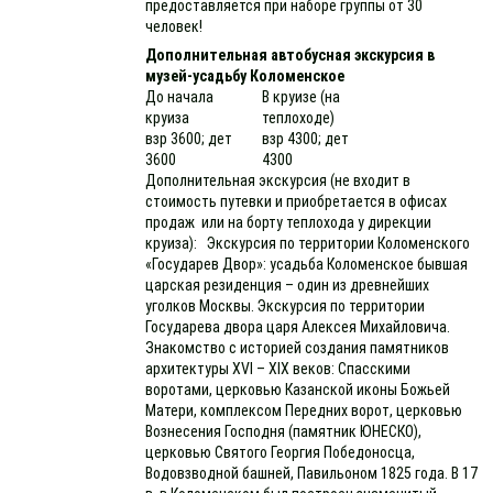
предоставляется при наборе группы от 30
человек!
Дополнительная автобусная экскурсия в
музей-усадьбу Коломенское
До начала
В круизе (на
круиза
теплоходе)
взр 3600; дет
взр 4300; дет
3600
4300
Дополнительная экскурсия (не входит в
стоимость путевки и приобретается в офисах
продаж или на борту теплохода у дирекции
круиза): Экскурсия по территории Коломенского
«Государев Двор»: усадьба Коломенское бывшая
царская резиденция – один из древнейших
уголков Москвы. Экскурсия по территории
Государева двора царя Алексея Михайловича.
Знакомство с историей создания памятников
архитектуры ХVI – ХIX веков: Спасскими
воротами, церковью Казанской иконы Божьей
Матери, комплексом Передних ворот, церковью
Вознесения Господня (памятник ЮНЕСКО),
церковью Святого Георгия Победоносца,
Водовзводной башней, Павильоном 1825 года. В 17