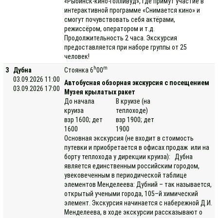
«Рыбинск-кино-Голливуд», где примут участие в
интерактивной программе «Снимается кино» и
смогут почувствовать себя актёрами,
режиссёром, оператором и т.д.
Продолжительность 2 часа. Экскурсия
предоставляется при наборе группы от 25
человек!
h
m
3
Дубна
Стоянка 6
00
03.09.2026 11:00
Автобусная обзорная экскурсия с посещением
03.09.2026 17:00
Музея крылатых ракет
До начала
В круизе (на
круиза
теплоходе)
взр 1600; дет
взр 1900; дет
1600
1900
Основная экскурсия (не входит в стоимость
путевки и приобретается в офисах продаж или на
борту теплохода у дирекции круиза): Дубна
является единственным российским городом,
увековеченным в периодической таблице
элементов Менделеева: Дубний – так называется,
открытый учеными города, 105–й химический
элемент. Экскурсия начинается с набережной Д.И.
Менделеева, в ходе экскурсии рассказывают о