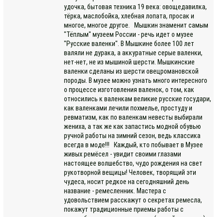
удочка, бытовая техника 19 века: овощедавилка,
тёрка, маслобойка, хлебная лопата, просак и
многое, многое другое. Мышкин знаменит самым
"Тёплым" музеем России - речь идет о музее
"Русские валенки". В Мышкине более 100 лет
валяли не дурака, а аккуратные серые валенки,
нет-нет, не из мышиной шерсти. Мышкинские
валенки сделаны из шерсти овецромановской
породы. В музее можно узнать много интересного
о процессе изготовления валенок, о том, как
относились к валенкам великие русские государи,
как валенками лечили похмелье, простуду и
ревматизм, как по валенкам невесты выбирали
жениха, а так же как запастись модной обувью
ручной работы на зимний сезон, ведь классика
всегда в моде!!! Каждый, кто побывает в Музее
живых ремёсел - увидит своими глазами
настоящее волшебство, чудо рождения на свет
рукотворной вещицы! Человек, творящий эти
чудеса, носит редкое на сегодняшний день
название - ремесленник. Мастера с
удовольствием расскажут о секретах ремесла,
покажут традиционные приемы работы с