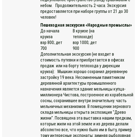
небом. Продолжительность 2 часа. Экскурсия
предоставляется при наборе группы от 21 до 30
человек!
Пешеходная экскурсия «Народные промыслы»
До начала
В круизе (на
круиза
теплоходе)
взр 800; дет
взр 1000; дет
700
900
Дополнительная экскурсия (не входит в
стоимость путевки и приобретается в офисах
продаж или на борту теплохода у дирекции
круиза): Мышкин хорошо сохранил деревянную
застройку 19 века. Несомненным памятником
деревянной архитектуры промышленного
назначения является здание мельницы купца-
миллионера Чистова, построенное из корабельной
сосны, сохранившее внутри значительну. часть
мельничных механизмов. В помещении зернового
склада мельницы открыта экспозиция "Древо
жизни". Посвящена эта выставка нашим предкам,
которые жили на этой земле и из дерева делали
абсолютно все, что нужно было им в быту, пример
тому интересные экспонаты: зимняя рыболовная