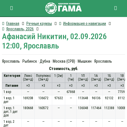
Главная
Речные круизы
Информация о навигации
Ярославль, 2026
Афанасий Никитин, 02.09.2026
12:00, Ярославль
Ярославль · Рыбинск · Дубна · Москва (СРВ) · Мышкин · Ярославль
Стоимость, руб.
Категория
Люкс
Полулюкс
1 (2м)
1
1П
1А
1Б
1В
(2м+д)
(2м+д)
(1м)
(2м+д)
(2м+д)
(2м+д)
(2м+д
Питание
×3
×3
×3
×3
×3
×3
×3
×3
1 взр
—
—
—
67868
—
—
—
77592
1 взр; 1
169208
136672
97632
—
113648
96136
92132
81120
дет
1 взр; 1
180668
160572
—
—
136048
117464
112388
10008
дет; 1 дет
доп
1 взр; 2
—
—
—
—
—
—
—
—
дет