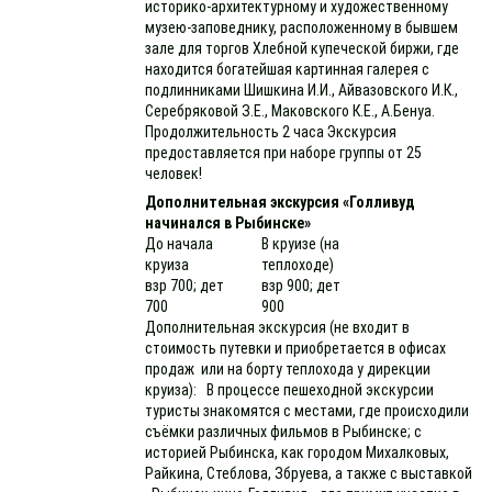
историко-архитектурному и художественному
музею-заповеднику, расположенному в бывшем
зале для торгов Хлебной купеческой биржи, где
находится богатейшая картинная галерея с
подлинниками Шишкина И.И., Айвазовского И.К.,
Серебряковой З.Е., Маковского К.Е., А.Бенуа.
Продолжительность 2 часа Экскурсия
предоставляется при наборе группы от 25
человек!
Дополнительная экскурсия «Голливуд
начинался в Рыбинске»
До начала
В круизе (на
круиза
теплоходе)
взр 700; дет
взр 900; дет
700
900
Дополнительная экскурсия (не входит в
стоимость путевки и приобретается в офисах
продаж или на борту теплохода у дирекции
круиза): В процессе пешеходной экскурсии
туристы знакомятся с местами, где происходили
съёмки различных фильмов в Рыбинске; с
историей Рыбинска, как городом Михалковых,
Райкина, Стеблова, Збруева, а также с выставкой