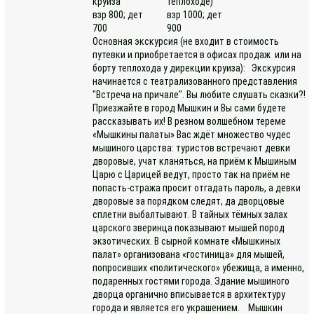
круиза
теплоходе)
взр 800; дет
взр 1000; дет
700
900
Основная экскурсия (не входит в стоимость
путевки и приобретается в офисах продаж или на
борту теплохода у дирекции круиза): Экскурсия
начинается с театрализованного представления
"Встреча на причале". Вы любите слушать сказки?!
Приезжайте в город Мышкин и Вы сами будете
рассказывать их! В резном волшебном тереме
«Мышкины палаты» Вас ждёт множество чудес
мышиного царства: туристов встречают девки
дворовые, учат кланяться, на приём к Мышиным
Царю с Царицей ведут, просто так на приём не
попасть-стража просит отгадать пароль, а девки
дворовые за порядком следят, да дворцовые
сплетни выбалтывают. В тайных тёмных залах
царского зверинца показывают мышей пород
экзотических. В сырной комнате «Мышкиных
палат» организована «гостиница» для мышей,
попросивших «политического» убежища, а именно,
подаренных гостями города. Здание мышиного
дворца органично вписывается в архитектуру
города и является его украшением. Мышкин