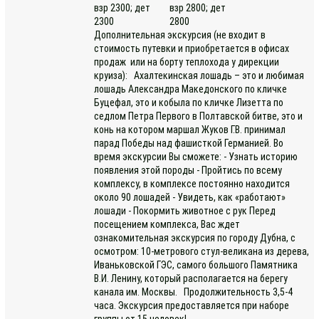
взр 2300; дет
взр 2800; дет
2300
2800
Дополнительная экскурсия (не входит в
стоимость путевки и приобретается в офисах
продаж или на борту теплохода у дирекции
круиза): Ахалтекинская лошадь – это и любимая
лошадь Александра Македонского по кличке
Буцефал, это и кобыла по кличке Лизетта по
седлом Петра Первого в Полтавской битве, это и
конь на котором маршал Жуков Г.В. принимал
парад Победы над фашисткой Германией. Во
время экскурсии Вы сможете: - Узнать историю
появления этой породы - Пройтись по всему
комплексу, в комплексе постоянно находится
около 90 лошадей - Увидеть, как «работают»
лошади - Покормить животное с рук Перед
посещением комплекса, Вас ждет
ознакомительная экскурсия по городу Дубна, с
осмотром: 10-метрового стул-великана из дерева,
Иваньковской ГЭС, самого большого Памятника
В.И. Ленину, который располагается на берегу
канала им. Москвы. Продолжительность 3,5-4
часа. Экскурсия предоставляется при наборе
группы от 15 человек!