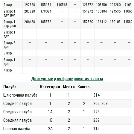
2 взр
192368
155184
110568
—
128872
108856
104280
91696
2 взр; 1
203828
179084
—
—
151272
130184
124536
11066
дет доп
2 взр; 1
206468
185872
—
—
157560
136112
130108
11580
взр доп
2 взр; 1
—
—
—
—
—
—
—
—
дет
2 взр; 2
—
—
—
—
—
—
—
—
дет
3 взр
—
—
—
—
—
—
—
—
3 взр; 1
—
—
—
—
—
—
—
—
дет
4 взр
—
—
—
—
—
—
—
—
Доступные для бронирования каюты
Палуба
Категория
Места
Каюты
Шлюпочная палуба
1
1
1
314
Средняя палуба
1
2
2
206; 209
Средняя палуба
1А
2
1
228
Средняя палуба
1Б
2
1
239
Главная палуба
2А
2
1
119