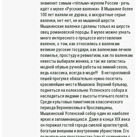
знаменит самым «тёплым» музеем России - речь
идёт о музее «Русские валенки». В Мышкине более
100 лет валяли не дурака, а аккуратные серые
валенки, нет-нет, не из мышиной шерсти.
Мышкинские валенки сделаны только из шерсти
овец романовской породы. В музее можно узнать
много интересного о процессе изготовления
валенок, о том, как относились к валенкам
великие русские государи, как валенками лечили
похмелье, простуду и ревматизм, как по валенкам
невесты выбирали жениха, а так же запастись
модной обувью ручной работы на зимний сезон,
ведь классика, всегда в моде!!! В неторопливой
пешей прогулке обязательно нужно посетить
красивейшие места Мышкина: Верхний бульвар,
подняться на колокольню Успенского собора и
насладиться видами с высоты птичьего полёта.
Среди культовых памятников классического
периода Верхневолжья и Ярославщины,
Мышкинский Успенский собор-один из наиболее
ярких и запоминающихся. Даже в конце XIX века
он поражал гостей города смелой архитектурой,
богатым внешним и внутренним убранством. Его
подкупольное пространство (свод) сравнивали с