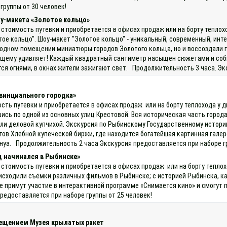
группы от 30 человек!
у-макета «Золотое кольцо»
 стоимость путевки и приобретается в офисах продаж или на борту тепло
ое кольцо". Шоу-макет "Золотое кольцо" - уникальный, современный, инт
в одном помещении миниатюры городов Золотого кольца, но и воссоздали 
ящему удивляет! Каждый квадратный сантиметр насыщен сюжетами и собы
тся огнями, в окнах жители зажигают свет. Продолжительность 3 часа. Э
винциального городка»
ость путевки и приобретается в офисах продаж или на борту теплохода у 
шись по одной из основных улиц Крестовой. Вся историческая часть горо
ли деловой купчихой. Экскурсия по Рыбинскому Государственному истори
ов Хлебной купеческой биржи, где находится богатейшая картинная галере
Бенуа. Продолжительность 2 часа Экскурсия предоставляется при наборе г
д начинался в Рыбинске»
 стоимость путевки и приобретается в офисах продаж или на борту тепло
исходили съёмки различных фильмов в Рыбинске; с историей Рыбинска, как
е примут участие в интерактивной программе «Снимается кино» и смогут 
редоставляется при наборе группы от 25 человек!
сещением Музея крылатых ракет