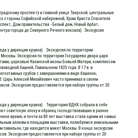
нградскому проспекту и главной улице Тверской, центральные
 со стороны Софийской набережной, Храм Христа Спасителя
оспект, Дом правительства - Белый дом, Новый Арбат,
нтра города до Северного Речного вокзала) . Экскурсия
ода у дирекции круиза): Экскурсия по территории
 Москвы. Экскурсия по территории Государева двора царя
ротами, церковью Казанской иконы Божьей Матери, комплексом
зводной башней, Павильоном 1825 года. В 17 в. в
огоэтажных срубов с завершениями в виде башенок,
. Царь Алексей Михайлович часто принимал в своем
асов. Экскурсия предоставляется при наборе группы от 20
хода у дирекции круиза): Территория ВДНХ собрала в себе
ют советскую эпоху и образец господствовавших в разное
нное время, и почти за 80 лет выставка стала одним из самых
ральным аллеям и площадям выставки, полюбуемся уникальными
 павильон, где находится макет Москвы. В конце экскурсии
ов. Экскурсия предоставляется при наборе группы от 20