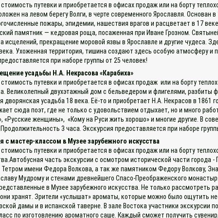
 стоимость путевки и приобретается в офисах продаж или на борту теплох
ложен на левом берегу Волги, в черте современного Ярославля. Основан в 
очисленные пожары, эпидемии, нашествия врагов и расцветает в 17 веке
ский памятник — кедровая роща, посаженная при Иване Грозном. Святыней
а исцелений, прекращение моровой язвы в Ярославле и другие чудеса. Зд
9 века. Ухоженная территория, тишина создают здесь особую атмосферу 
предоставляется при наборе группы от 25 человек!
ещение усадьбы Н.А. Некрасова «Карабиха»
 стоимость путевки и приобретается в офисах продаж или на борту теплох
а. Великолепный двухэтажный дом с бельведером и флигелями, разбиты фр
дворянская усадьба 18 века. Её-то и приобретает Н.А. Некрасов в 1861 г
ает сюда поэт, где не только с удовольствием отдыхает, но и много рабо
, «Русские женщины», «Кому на Руси жить хорошо» и многие другие. В сов
 Продолжительность 3 часа. Экскурсия предоставляется при наборе групп
 с мастер-классом в Музее зарубежного искусства
 стоимость путевки и приобретается в офисах продаж или на борту тепло
ва.Автобусная часть экскурсии с осмотром исторической части города -
Тетром имени Федора Волкова, а так же памятником Федору Волкову, Зн
славу Мудрому и стенами древнейшего Спасо-Преображенского монастыря
представленные в Музее зарубежного искусства. Не только рассмотреть р
 они хранят. Зрители «услышат» ароматы, которые можно было ощутить не
зской дамы и в испанской таверне. В зале Востока участники экскурсии п
-класс по изготовлению ароматного саше. Каждый сможет получить сувени