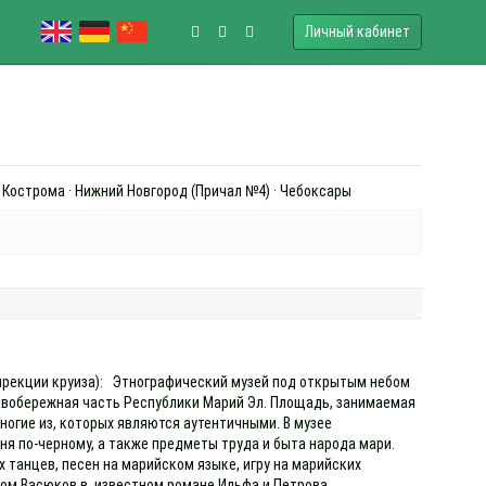
Личный кабинет
· Кострома · Нижний Новгород (Причал №4) · Чебоксары
 дирекции круиза): Этнографический музей под открытым небом
равобережная часть Республики Марий Эл. Площадь, занимаемая
многие из, которых являются аутентичными. В музее
аня по-черному, а также предметы труда и быта народа мари.
танцев, песен на марийском языке, игру на марийских
зом Васюков в известном романе Ильфа и Петрова