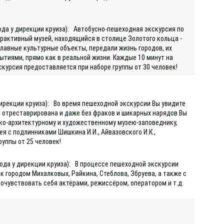
хода у дирекции круиза): Автобусно-пешеходная экскурсия по
ерактивный музей, находящийся в столице Золотого кольца -
главные культурные объекты, передали жизнь городов, их
тиями, прямо как в реальной жизни. Каждые 10 минут на
кскурсия предоставляется при наборе группы от 30 человек!
дирекции круиза): Во время пешеходной экскурсии Вы увидите
да отреставрирована и даже без фраков и шикарных нарядов Вы
ко-архитектурному и художественному музею-заповеднику,
я с подлинниками Шишкина И.И., Айвазовского И.К.,
руппы от 25 человек!
хода у дирекции круиза): В процессе пешеходной экскурсии
 городом Михалковых, Райкина, Стеблова, Збруева, а также с
почувствовать себя актёрами, режиссёром, оператором и т.д.