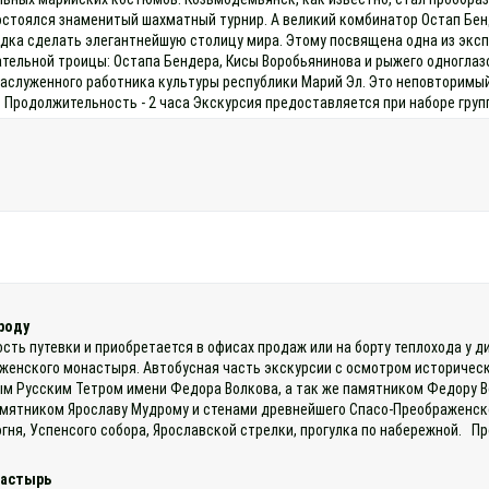
остоялся знаменитый шахматный турнир. А великий комбинатор Остап Бен
одка сделать элегантнейшую столицу мира. Этому посвящена одна из эксп
тельной троицы: Остапа Бендера, Кисы Воробьянинова и рыжего одноглазо
заслуженного работника культуры республики Марий Эл. Это неповторимый
 Продолжительность - 2 часа Экскурсия предоставляется при наборе групп
роду
ость путевки и приобретается в офисах продаж или на борту теплохода у 
енского монастыря. Автобусная часть экскурсии с осмотром историческо
м Русским Тетром имени Федора Волкова, а так же памятником Федору В
мятником Ярославу Мудрому и стенами древнейшего Спасо-Преображенско
гня, Успенсого собора, Ярославской стрелки, прогулка по набережной. П
настырь