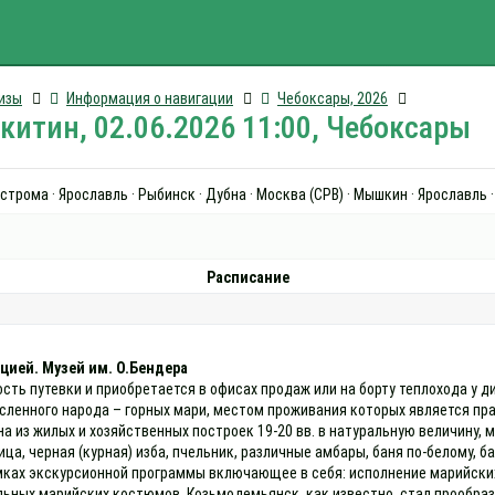
изы
Информация о навигации
Чебоксары, 2026
итин, 02.06.2026 11:00, Чебоксары
трома · Ярославль · Рыбинск · Дубна · Москва (СРВ) · Мышкин · Ярославль 
Расписание
цией. Музей им. О.Бендера
ость путевки и приобретается в офисах продаж или на борту теплохода у
исленного народа – горных мари, местом проживания которых является п
на из жилых и хозяйственных построек 19-20 вв. в натуральную величину, 
а, черная (курная) изба, пчельник, различные амбары, баня по-белому, б
мках экскурсионной программы включающее в себя: исполнение марийских 
льных марийских костюмов. Козьмодемьянск, как известно, стал прообра