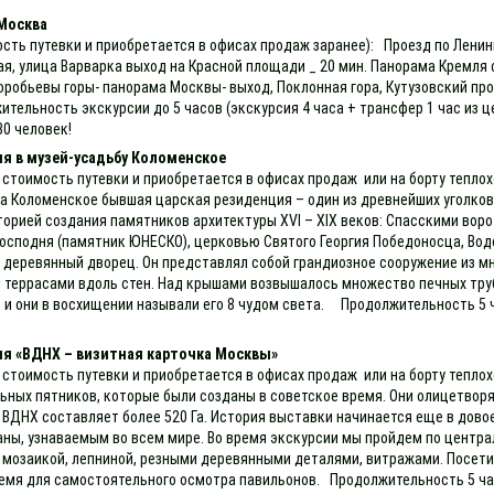
 Москва
ость путевки и приобретается в офисах продаж заранее): Проезд по Лени
ая, улица Варварка выход на Красной площади _ 20 мин. Панорама Кремля
Воробьевы горы- панорама Москвы- выход, Поклонная гора, Кутузовский пр
тельность экскурсии до 5 часов (экскурсия 4 часа + трансфер 1 час из це
30 человек!
я в музей-усадьбу Коломенское
 стоимость путевки и приобретается в офисах продаж или на борту теплох
ба Коломенское бывшая царская резиденция – один из древнейших уголков
торией создания памятников архитектуры ХVI – ХIX веков: Спасскими во
осподня (памятник ЮНЕСКО), церковью Святого Георгия Победоносца, Водов
деревянный дворец. Он представлял собой грандиозное сооружение из мн
 террасами вдоль стен. Над крышами возвышалось множество печных труб
и они в восхищении называли его 8 чудом света. Продолжительность 5 ч
ия «ВДНХ – визитная карточка Москвы»
 стоимость путевки и приобретается в офисах продаж или на борту тепло
ьных пятников, которые были созданы в советское время. Они олицетворя
ВДНХ составляет более 520 Га. История выставки начинается еще в довое
аны, узнаваемым во всем мире. Во время экскурсии мы пройдем по цент
мозаикой, лепниной, резными деревянными деталями, витражами. Посетим
емя для самостоятельного осмотра павильонов. Продолжительность 5 час