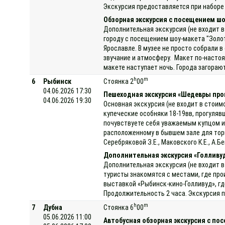
Экскурсия предоставляется при наборе 
Обзорная экскурсия с посещением шо
Дополнительная экскурсия (не входит в
городу с посещением шоу-макета "Золот
Ярославле. В музее не просто собрали 
звучание и атмосферу. Макет по-насто
макете наступает ночь. Города загораю
h
m
6
Рыбинск
Стоянка 2
00
04.06.2026 17:30
Пешеходная экскурсия «Шедевры про
04.06.2026 19:30
Основная экскурсия (не входит в стоим
купеческие особняки 18-19вв, прогуляв
почувствуете себя уважаемым купцом и
расположенному в бывшем зале для торг
Серебряковой З.Е., Маковского К.Е., А.
Дополнительная экскурсия «Голливу
Дополнительная экскурсия (не входит в
туристы знакомятся с местами, где про
выставкой «Рыбинск-кино-Голливуд», гд
Продолжительность 2 часа. Экскурсия п
h
m
7
Дубна
Стоянка 6
00
05.06.2026 11:00
Автобусная обзорная экскурсия с по