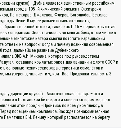
 дирекции круиза): Дубна является единственным российским
чеными города, 105–й химический элемент. Экскурсия
яков, Понтекорво, Джелепов, Флеров, Боголюбов, Векслер.
адежды Леже. В музее разместились экспонаты,
 образцы военной техники, такие как П-15 – первая крылатая
вых операциях. Она отличилась во многих боях, в том числе в
енькие египетские катера смогли потопить израильский
те ответы на вопросы: когда и почему возникли современная
50 года; дальнейшее развитие Дубненского
филиала ОКБ А.И. Микояна, которое под руководством
адуга», создание крылатых ракет для авиации и флота СССР и
кет; основные технические характеристики самолётов и
и, мы уверены, увлечет и удивит Вас. Продолжительность 3
ода у дирекции круиза): Ахалтекинская лошадь – это и
ервого в Полтавской битве, это и конь на котором маршал
оявления этой породы - Пройтись по всему комплексу, в
к Перед посещением комплекса, Вас ждет ознакомительная
о Памятника В.И. Ленину, который располагается на берегу