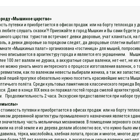
городу «Мышиное царство»
ость путевки и приобретается в офисах продаж или на борту теплохода у 
ы любите слушать сказки?! Приезжайте в город Мышкин и Вы сами будете
иного царства: туристов встречают девки дворовые, учат кланяться, на 
роль, а девки дворовые за порядком следят, да дворцовые сплетни выбал
омнате «Мышкиных палат» организована «гостиница» для мышей, попросив
ично вписывается в архитектуру города и является его украшением. Мышк
лее 100 лет валяли не дурака, а аккуратные серые валенки, нет-нет, не 
ее можно узнать много интересного о процессе изготовления валенок, о то
 ревматизм, как по валенкам невесты выбирали жениха, а так же запастис
ивой пешей прогулке обязательно нужно посетить красивейшие места Мыш
 птичьего полёта. Среди культовых памятников классического периода В
ся. Даже в конце XIX века он поражал гостей города смелой архитектуро
м. Продолжительность 2 часа. Экскурсия предоставляется при наборе груп
ромыслы»
 стоимость путевки и приобретается в офисах продаж или на борту тепл
ником деревянной архитектуры промышленного назначения является здан
и значительну. часть мельничных механизмов. В помещении зернового ск
или на этой земле и из дерева делали абсолютно все, что нужно было им
едавилка, тёрка, маслобойка, хлебная лопата, просак и многое, многое д
кине более 100 лет валяли не дурака, а аккуратные серые валенки, нет-не