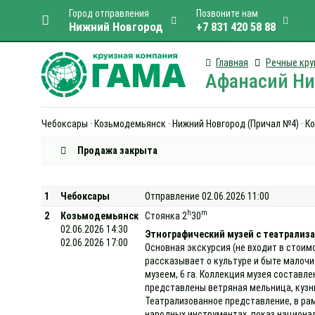
Город отправления
Позвоните нам
Нижний Новгород
+7 831 420 58 88
Главная
Речные кру
Афанасий Ник
Чебоксары · Козьмодемьянск · Нижний Новгород (Причал №4) · Кос
Продажа закрыта
1
Чебоксары
Отправление 02.06.2026 11:00
h
m
2
Козьмодемьянск
Стоянка 2
30
02.06.2026 14:30
Этнографический музей с театрализа
02.06.2026 17:00
Основная экскурсия (не входит в стоим
рассказывает о культуре и быте малоч
музеем, 6 га. Коллекция музея составле
представлены ветряная мельница, кузниц
Театрализованное представление, в ра
народных инструментах, показ национа