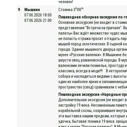
человек!
h
m
9
Мышкин
Стоянка 3
00
07.06.2026 18:00
Пешеходная обзорная экскурсия по 
07.06.2026 21:00
Основная экскурсия (не входит в стоим
представления "Встреча на причале". В
палаты» Вас ждёт множество чудес мыш
не попасть-стража просит отгадать па
мышей пород экзотических. В сырной к
города. Здание мышиного дворца орган
музее «Русские валенки». В Мышкине бо
шерсти овец романовской породы. В муз
валенками лечили похмелье, простуду и
классика, всегда в моде!!! В неторопл
собора и насладиться видами с высоты
один из наиболее ярких и запоминающих
пространство (свод) сравнивали с небо
Пешеходная экскурсия «Народные п
Дополнительная экскурсия (не входит в
застройку 19 века. Несомненным памят
корабельной сосны, сохранившее внутр
эта выставка нашим предкам, которые ж
удочка, бытовая техника 19 века: овощ
идет о музее "Русские валенки". В Мыш