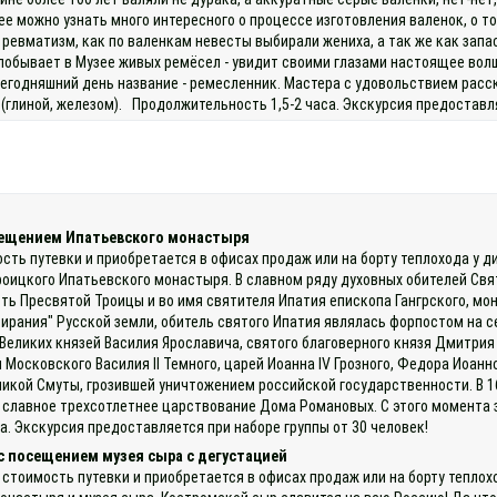
е можно узнать много интересного о процессе изготовления валенок, о то
 ревматизм, как по валенкам невесты выбирали жениха, а так же как запа
 побывает в Музее живых ремёсел - увидит своими глазами настоящее вол
 сегодняшний день название - ремесленник. Мастера с удовольствием рас
глиной, железом). Продолжительность 1,5-2 часа. Экскурсия предоставляе
осещением Ипатьевского монастыря
ость путевки и приобретается в офисах продаж или на борту теплохода у д
оицкого Ипатьевского монастыря. В славном ряду духовных обителей Св
сть Пресвятой Троицы и во имя святителя Ипатия епископа Гангрского, м
собирания" Русской земли, обитель святого Ипатия являлась форпостом на
 Великих князей Василия Ярославича, святого благоверного князя Дмитрия
 Московского Василия II Темного, царей Иоанна IV Грозного, Федора Иоанн
икой Смуты, грозившей уничтожением российской государственности. В 16
ь славное трехсотлетнее царствование Дома Романовых. С этого момента 
. Экскурсия предоставляется при наборе группы от 30 человек!
 с посещением музея сыра с дегустацией
 стоимость путевки и приобретается в офисах продаж или на борту теплох