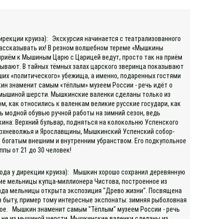
дирекции круиза): Экскурсия начинается с театрализованного
 рассказывать их! В резном волшебном тереме «Мышкины
приём к Мышиным Царю с Царицей ведут, просто так на приём
тывают. В тайных тёмных залах царского зверинца показывают
ших «политического» убежища, а именно, подаренных гостями
ин знаменит самым «тёплым» музеем России - речь идёт о
из мышиной шерсти. Мышкинские валенки сделаны только из
м, как относились к валенкам великие русские государи, как
ь модной обувью ручной работы на зимний сезон, ведь
кина: Верхний бульвар, подняться на колокольню Успенского
ерхневолжья и Ярославщины, Мышкинский Успенский собор-
й, богатым внешним и внутренним убранством. Его подкупольное
пы от 21 до 30 человек!
охода у дирекции круиза): Мышкин хорошо сохранил деревянную
ие мельницы купца-миллионера Чистова, построенное из
лада мельницы открыта экспозиция "Древо жизни". Посвящена
 в быту, пример тому интересные экспонаты: зимняя рыболовная
ругое. Мышкин знаменит самым "Тёплым" музеем России - речь
т, не из мышиной шерсти. Мышкинские валенки сделаны из