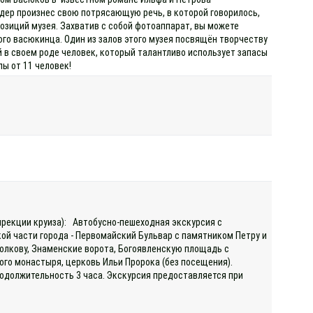
дер произнес свою потрясающую речь, в которой говорилось,
озиций музея. Захватив с собой фотоаппарат, вы можете
го васюкинца. Один из залов этого музея посвящён творчеству
 в своем роде человек, который талантливо использует запасы
ы от 11 человек!
дирекции круиза): Автобусно-пешеходная экскурсия с
й части города - Первомайский Бульвар с памятником Петру и
олкову, Знаменские ворота, Богоявленскую площадь с
го монастыря, церковь Ильи Пророка (без посещения).
родолжительность 3 часа. Экскурсия предоставляется при