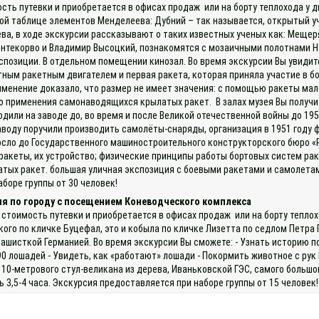
ость путевки и приобретается в офисах продаж или на борту теплохода у
ой таблице элементов Менделеева: Дубний – так называется, открытый у
ва, в ходе экскурсии рассказывают о таких известных ученых как: Мещер
онтекорво и Владимир Высоцкий, познакомятся с мозаичными полотнами Н
озиции. В отдельном помещении кинозал. Во время экскурсии Вы увидите
ным ракетным двигателем и первая ракета, которая приняла участие в бое
именение доказало, что размер не имеет значения: с помощью ракеты мал
о применения самонаводящихся крылатых ракет. В залах музея Вы получи
одили на заводе до, во время и после Великой отечественной войны до 19
воду поручили производить самолёты-снаряды, организация в 1951 году 
сло до Государственного машиностроительного конструкторского бюро «Р
ракеты, их устройство; физические принципы работы бортовых систем ра
тых ракет. большая уличная экспозиция с боевыми ракетами и самолетам
боре группы от 30 человек!
ия по городу с посещением Коневодческого комплекса
 стоимость путевки и приобретается в офисах продаж или на борту теплох
о по кличке Буцефал, это и кобыла по кличке Лизетта по седлом Петра П
фашисткой Германией. Во время экскурсии Вы сможете: - Узнать историю п
90 лошадей - Увидеть, как «работают» лошади - Покормить животное с ру
 10-метрового стул-великана из дерева, Иваньковской ГЭС, самого большог
3,5-4 часа. Экскурсия предоставляется при наборе группы от 15 человек!