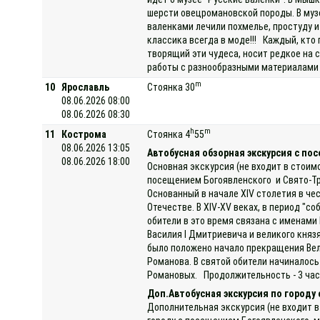
шерсти овецромановской породы. В музе
валенками лечили похмелье, простуду и
классика всегда в моде!!! Каждый, кто
творящий эти чудеса, носит редкое на
работы с разнообразными материалами (
m
10
Ярославль
Стоянка 30
08.06.2026 08:00
08.06.2026 08:30
h
m
11
Кострома
Стоянка 4
55
08.06.2026 13:05
Автобусная обзорная экскурсия с п
08.06.2026 18:00
Основная экскурсия (не входит в стоим
посещением Богоявленского и Свято-Тр
Основанный в начале XIV столетия в че
Отечестве. В XIV-XV веках, в период "
обители в это время связана с именами
Василия I Дмитриевича и великого князя
было положено начало прекращения Вел
Романова. В святой обители начиналос
Романовых. Продолжительность - 3 часа
Доп.Автобусная экскурсия по городу
Дополнительная экскурсия (не входит в