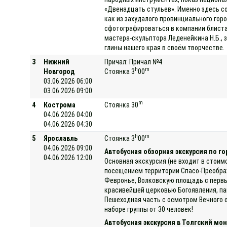
«Двенадцать стульев». Именно здесь с
как из захудалого провинциального гор
сфотографироваться в компании блиста
мастера-скульптора Леденейкина Н.Б., 
глины нашего края в своём творчестве.
3
Нижний
Причал: Причал №4
h
m
Новгород
Стоянка 3
00
03.06.2026 06:00
03.06.2026 09:00
m
4
Кострома
Стоянка 30
04.06.2026 04:00
04.06.2026 04:30
h
m
5
Ярославль
Стоянка 3
00
04.06.2026 09:00
Автобусная обзорная экскурсия по го
04.06.2026 12:00
Основная экскурсия (не входит в стоим
посещением территории Спасо-Преображ
Февронье, Волковскую площадь с первы
красивейшей церковью Богоявления, па
Пешеходная часть с осмотром Вечного о
наборе группы от 30 человек!
Автобусная экскурсия в Толгский мо