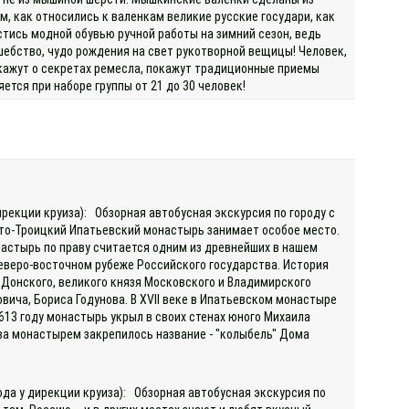
м, как относились к валенкам великие русские государи, как
стись модной обувью ручной работы на зимний сезон, ведь
шебство, чудо рождения на свет рукотворной вещицы! Человек,
скажут о секретах ремесла, покажут традиционные приемы
тся при наборе группы от 21 до 30 человек!
ирекции круиза): Обзорная автобусная экскурсия по городу с
ято-Троицкий Ипатьевский монастырь занимает особое место.
онастырь по праву считается одним из древнейших в нашем
 северо-восточном рубеже Российского государства. История
 Донского, великого князя Московского и Владимирского
овича, Бориса Годунова. В XVII веке в Ипатьевском монастыре
13 году монастырь укрыл в своих стенах юного Михаила
за монастырем закрепилось название - "колыбель" Дома
ода у дирекции круиза): Обзорная автобусная экскурсия по