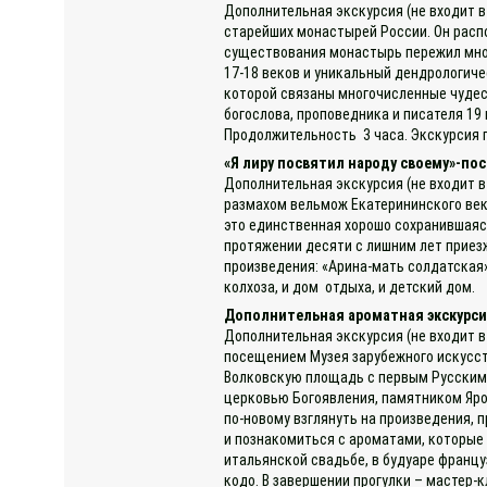
Дополнительная экскурсия (не входит в
старейших монастырей России. Он распо
существования монастырь пережил мног
17-18 веков и уникальный дендрологиче
которой связаны многочисленные чудес
богослова, проповедника и писателя 1
Продолжительность 3 часа. Экскурсия 
«Я лиру посвятил народу своему»-пос
Дополнительная экскурсия (не входит в
размахом вельмож Екатерининского век
это единственная хорошо сохранившаяся 
протяжении десяти с лишним лет приезж
произведения: «Арина-мать солдатская»
колхоза, и дом отдыха, и детский дом.
Дополнительная ароматная экскурсия
Дополнительная экскурсия (не входит в
посещением Музея зарубежного искусст
Волковскую площадь с первым Русским 
церковью Богоявления, памятником Яро
по-новому взглянуть на произведения, 
и познакомиться с ароматами, которые
итальянской свадьбе, в будуаре францу
кодо. В завершении прогулки – мастер