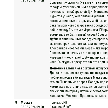
05.06.2026 17:00
Основная экскурсия (не входит в стоим
городом, увековеченным в периодическ
начинается с набережной Д.И. Менделее
Туристы узнают, чем связаны ученый П
информационные стенды и музейные эксп
ракета морского базирования с жидкост
войне между Египтом и Израилем. Её пр
эсминец. Это был первый случай боевог
Дубна и авиационный завод; что произв
машиностроительного завода; почему за
Александра Яковлевича Березняка выро
России; как и почему летают крылатые 
кораблей – носителей Дубненских крыла
часа. Экскурсия предоставляется при на
Дополнительная автобусная экскурс
Дополнительная экскурсия (не входит в
любимая лошадь Александра Македонског
Жуков Г.В. принимал парад Победы над 
комплексе постоянно находится около 
экскурсия по городу Дубна, с осмотром:
канала им. Москвы. Продолжительность 
8
Москва
Причал: СРВ
h
m
06.06.2026 09:00
Стоянка 8
30