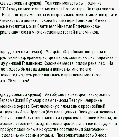
ода у дирекции круиза): Толгский монастырь — один из
1314 году на месте явления иконы Богоматери. За годы своего
. На территории монастыря сохранились уникальные постройки
 монастыря является икона Богоматери Толгской 14 века, с
есь находятся мощи Святителя Игнатия Брянчанинова-
и привлекают сюда многочисленных гостей-паломников.
ода у дирекции круиза): Усадьба «Карабиха» построена с
уктовый сад, оранжереи, два парка, свои конюшни. Карабиха —
оду у князей Голицыных. Красивые места: рядом река, лес. На
тает, здесь были задуманы и написаны многие его
етские годы здесь располагались и правление местного
ы от 25 человек!
хода у дирекции круиза): Автобусно-пешеходная экскурсия с
 Первомайский Бульвар с памятником Петру и Февронье,
аменские ворота, Богоявленскую площадь с красивейшей
, церковь Ильи Пророка (без посещения). Экскурсия позволит
аботы европейских живописцев и художников Японии и Китая, но
сколько столетий назад: на голландской рыночной площади, на
опробуют свои силы в искусстве составления благовоний –
р, сделанными своими руками. Продолжительность 3 часа.