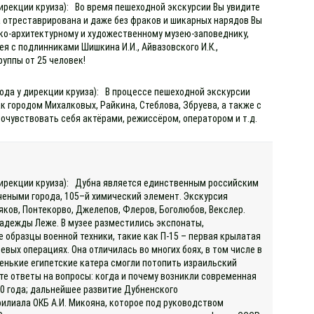
дирекции круиза): Во время пешеходной экскурсии Вы увидите
да отреставрирована и даже без фраков и шикарных нарядов Вы
ко-архитектурному и художественному музею-заповеднику,
я с подлинниками Шишкина И.И., Айвазовского И.К.,
руппы от 25 человек!
хода у дирекции круиза): В процессе пешеходной экскурсии
 городом Михалковых, Райкина, Стеблова, Збруева, а также с
почувствовать себя актёрами, режиссёром, оператором и т.д.
 дирекции круиза): Дубна является единственным российским
чеными города, 105–й химический элемент. Экскурсия
яков, Понтекорво, Джелепов, Флеров, Боголюбов, Векслер.
адежды Леже. В музее разместились экспонаты,
 образцы военной техники, такие как П-15 – первая крылатая
вых операциях. Она отличилась во многих боях, в том числе в
енькие египетские катера смогли потопить израильский
те ответы на вопросы: когда и почему возникли современная
50 года; дальнейшее развитие Дубненского
филиала ОКБ А.И. Микояна, которое под руководством