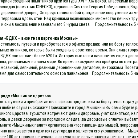
торией создания памятников архитектуры ХVI – ХIX веков: Спасскими во
осподня (памятник ЮНЕСКО), церковью Святого Георгия Победоносца, Водов
деревянный дворец. Он представлял собой грандиозное сооружение из мн
 террасами вдоль стен. Над крышами возвышалось множество печных труб
и они в восхищении называли его 8 чудом света. Продолжительность 5 ч
ия «ВДНХ – визитная карточка Москвы»
 стоимость путевки и приобретается в офисах продаж или на борту тепло
ьных пятников, которые были созданы в советское время. Они олицетворя
ВДНХ составляет более 520 Га. История выставки начинается еще в довое
аны, узнаваемым во всем мире. Во время экскурсии мы пройдем по цент
мозаикой, лепниной, резными деревянными деталями, витражами. Посетим
емя для самостоятельного осмотра павильонов. Продолжительность 5 час
городу «Мышиное царство»
ость путевки и приобретается в офисах продаж или на борту теплохода у 
ы любите слушать сказки?! Приезжайте в город Мышкин и Вы сами будете
иного царства: туристов встречают девки дворовые, учат кланяться, на 
роль, а девки дворовые за порядком следят, да дворцовые сплетни выбал
омнате «Мышкиных палат» организована «гостиница» для мышей, попросив
ично вписывается в архитектуру города и является его украшением. Мышк
лее 100 лет валяли не дурака, а аккуратные серые валенки, нет-нет, не 