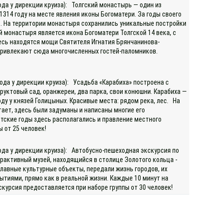
ода у дирекции круиза): Толгский монастырь — один из
1314 году на месте явления иконы Богоматери. За годы своего
. На территории монастыря сохранились уникальные постройки
 монастыря является икона Богоматери Толгской 14 века, с
есь находятся мощи Святителя Игнатия Брянчанинова-
и привлекают сюда многочисленных гостей-паломников.
ода у дирекции круиза): Усадьба «Карабиха» построена с
уктовый сад, оранжереи, два парка, свои конюшни. Карабиха —
оду у князей Голицыных. Красивые места: рядом река, лес. На
тает, здесь были задуманы и написаны многие его
етские годы здесь располагались и правление местного
ы от 25 человек!
хода у дирекции круиза): Автобусно-пешеходная экскурсия по
ерактивный музей, находящийся в столице Золотого кольца -
главные культурные объекты, передали жизнь городов, их
тиями, прямо как в реальной жизни. Каждые 10 минут на
кскурсия предоставляется при наборе группы от 30 человек!