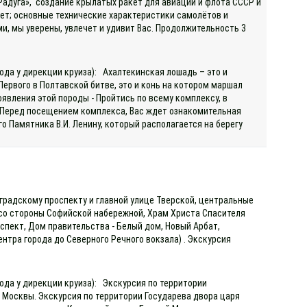
адуга», создание крылатых ракет для авиации и флота СССР и
кет; основные технические характеристики самолётов и
и, мы уверены, увлечет и удивит Вас. Продолжительность 3
ода у дирекции круиза): Ахалтекинская лошадь – это и
ервого в Полтавской битве, это и конь на котором маршал
оявления этой породы - Пройтись по всему комплексу, в
к Перед посещением комплекса, Вас ждет ознакомительная
о Памятника В.И. Ленину, который располагается на берегу
нградскому проспекту и главной улице Тверской, центральные
 со стороны Софийской набережной, Храм Христа Спасителя
оспект, Дом правительства - Белый дом, Новый Арбат,
нтра города до Северного Речного вокзала) . Экскурсия
ода у дирекции круиза): Экскурсия по территории
 Москвы. Экскурсия по территории Государева двора царя