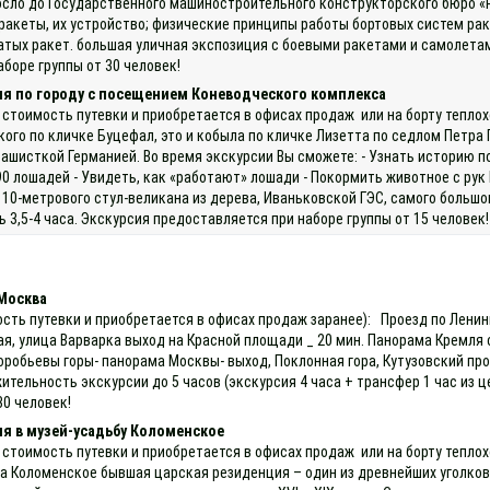
сло до Государственного машиностроительного конструкторского бюро «Р
ракеты, их устройство; физические принципы работы бортовых систем ра
тых ракет. большая уличная экспозиция с боевыми ракетами и самолетам
боре группы от 30 человек!
ия по городу с посещением Коневодческого комплекса
 стоимость путевки и приобретается в офисах продаж или на борту теплох
о по кличке Буцефал, это и кобыла по кличке Лизетта по седлом Петра П
фашисткой Германией. Во время экскурсии Вы сможете: - Узнать историю п
90 лошадей - Увидеть, как «работают» лошади - Покормить животное с ру
 10-метрового стул-великана из дерева, Иваньковской ГЭС, самого большог
3,5-4 часа. Экскурсия предоставляется при наборе группы от 15 человек!
 Москва
ость путевки и приобретается в офисах продаж заранее): Проезд по Лени
ая, улица Варварка выход на Красной площади _ 20 мин. Панорама Кремля
Воробьевы горы- панорама Москвы- выход, Поклонная гора, Кутузовский пр
тельность экскурсии до 5 часов (экскурсия 4 часа + трансфер 1 час из це
30 человек!
я в музей-усадьбу Коломенское
 стоимость путевки и приобретается в офисах продаж или на борту теплох
ба Коломенское бывшая царская резиденция – один из древнейших уголков