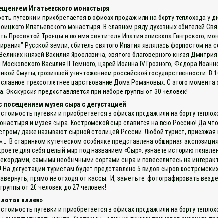
осещением Ипатьевского монастыря
ость путевки и приобретается в офисах продаж или на борту теплохода у д
оицкого Ипатьевского монастыря. В славном ряду духовных обителей Св
сть Пресвятой Троицы и во имя святителя Ипатия епископа Гангрского, м
собирания" Русской земли, обитель святого Ипатия являлась форпостом на
 Великих князей Василия Ярославича, святого благоверного князя Дмитрия
 Московского Василия II Темного, царей Иоанна IV Грозного, Федора Иоанн
икой Смуты, грозившей уничтожением российской государственности. В 16
ь славное трехсотлетнее царствование Дома Романовых. С этого момента 
. Экскурсия предоставляется при наборе группы от 30 человек!
 с посещением музея сыра с дегустацией
 стоимость путевки и приобретается в офисах продаж или на борту теплох
настыря и музея сыра. Костромской сыр славится на всю Россию! Да что 
строму даже называют сырной столицей России. Любой турист, приезжая 
а»… В старинном купеческом особняке представлена обширная экспозиция
роете для себя целый мир под названием «Сыр»: узнаете историю появле
екордами, самыми необычными сортами сыра и повеселитесь на интеракт
 На дегустации туристам будет представлено 5 видов сыров костромских 
вернуть, прямо не отходя от кассы. И, заметьте: фотографировать везд
группы от 20 человек до 27 человек!
олотая аллея»
 стоимость путевки и приобретается в офисах продаж или на борту теплох