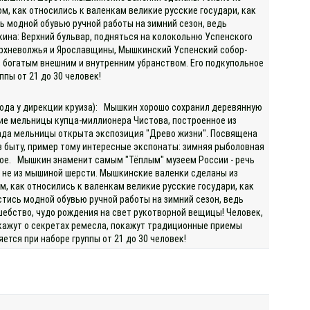
м, как относились к валенкам великие русские государи, как
ь модной обувью ручной работы на зимний сезон, ведь
кина: Верхний бульвар, подняться на колокольню Успенского
ерхневолжья и Ярославщины, Мышкинский Успенский собор-
й, богатым внешним и внутренним убранством. Его подкупольное
пы от 21 до 30 человек!
охода у дирекции круиза): Мышкин хорошо сохранил деревянную
ие мельницы купца-миллионера Чистова, построенное из
лада мельницы открыта экспозиция "Древо жизни". Посвящена
 в быту, пример тому интересные экспонаты: зимняя рыболовная
ругое. Мышкин знаменит самым "Тёплым" музеем России - речь
т, не из мышиной шерсти. Мышкинские валенки сделаны из
м, как относились к валенкам великие русские государи, как
стись модной обувью ручной работы на зимний сезон, ведь
шебство, чудо рождения на свет рукотворной вещицы! Человек,
скажут о секретах ремесла, покажут традиционные приемы
тся при наборе группы от 21 до 30 человек!