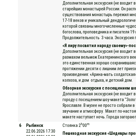
Дополнительная экскурсия (не входит в
старейших монастырей России. Он распо
существования монастырь пережил мног
17-18 веков и уникальный дендрологиче
которой связаны многочисленные чудес
богослова, проповедника и писателя 1
Продолжительность 3 часа. Экскурсия 
«Я лиру посвятил народу своему»-пос
Дополнительная экскурсия (не входит в
размахом вельмож Екатерининского век
это единственная хорошо сохранившаяся 
протяжении десяти с лишним лет приезж
произведения: «Арина-мать солдатская»
колхоза, и дом отдыха, и детский дом.
Обзорная экскурсия с посещением шо
Дополнительная экскурсия (не входит в
городу с посещением шоу-макета "Золот
Ярославле. В музее не просто собрали 
звучание и атмосферу. Макет по-насто
макете наступает ночь. Города загораю
h
m
6
Рыбинск
Стоянка 2
00
22.06.2026 17:30
Пешеходная экскурсия «Шедевры про