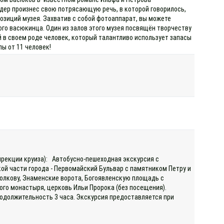
дер произнес свою потрясающую речь, в которой говорилось,
озиций музея. Захватив с собой фотоаппарат, вы можете
го васюкинца. Один из залов этого музея посвящён творчеству
 в своем роде человек, который талантливо использует запасы
ы от 11 человек!
дирекции круиза): Автобусно-пешеходная экскурсия с
й части города - Первомайский Бульвар с памятником Петру и
олкову, Знаменские ворота, Богоявленскую площадь с
го монастыря, церковь Ильи Пророка (без посещения).
родолжительность 3 часа. Экскурсия предоставляется при