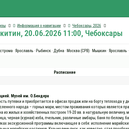
изы
Информация о навигации
Чебоксары, 2026
итин, 20.06.2026 11:00, Чебоксары
трома · Ярославль · Рыбинск · Дубна · Москва (СРВ) · Мышкин · Ярославль 
Расписание
цией. Музей им. О.Бендера
ость путевки и приобретается в офисах продаж или на борту теплохода у
исленного народа – горных мари, местом проживания которых является п
на из жилых и хозяйственных построек 19-20 вв. в натуральную величину, 
а, черная (курная) изба, пчельник, различные амбары, баня по-белому, б
мках экскурсионной программы включающее в себя: исполнение марийских 
льных марийских костюмов. Козьмодемьянск, как известно, стал прообра