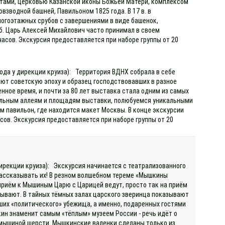
ротами, церковью Казанской иконы Божьей Матери, комплексом
зводной башней, Павильоном 1825 года. В 17 в. в
огоэтажных срубов с завершениями в виде башенок,
. Царь Алексей Михайлович часто принимал в своем
асов. Экскурсия предоставляется при наборе группы от 20
хода у дирекции круиза): Территория ВДНХ собрала в себе
ют советскую эпоху и образец господствовавших в разное
нное время, и почти за 80 лет выставка стала одним из самых
ральным аллеям и площадям выставки, полюбуемся уникальными
 павильон, где находится макет Москвы. В конце экскурсии
ов. Экскурсия предоставляется при наборе группы от 20
дирекции круиза): Экскурсия начинается с театрализованного
 рассказывать их! В резном волшебном тереме «Мышкины
приём к Мышиным Царю с Царицей ведут, просто так на приём
тывают. В тайных тёмных залах царского зверинца показывают
ших «политического» убежища, а именно, подаренных гостями
ин знаменит самым «тёплым» музеем России - речь идёт о
из мышиной шерсти. Мышкинские валенки сделаны только из