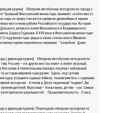
ирекции круиза): Обзорная автобусная экскурсия по городу с
ято-Троицкий Ипатьевский монастырь занимает особое место.
онастырь по праву считается одним из древнейших в нашем
 северо-восточном рубеже Российского государства. История
 Донского, великого князя Московского и Владимирского
овича, Бориса Годунова. В XVII веке в Ипатьевском монастыре
13 году монастырь укрыл в своих стенах юного Михаила
за монастырем закрепилось название - "колыбель" Дома
ода у дирекции круиза): Обзорная автобусная экскурсия по
там, Россию – и в других местах знают и любят вкусный,
в Кострому, в обязательном порядке покупает небольшой
 по истории мировой сыроделия. Здесь, под чутким
ния сыра, услышите сырные байках, познакомитесь с сырными
ивной экскурсии. А попав в Дегустационный "подвал", Вы
производителей. Взрослым – бокал вина, детям – сок. Самые
е категорически разрешается! Продолжительность - 3 часа.
ода у дирекции круиза): Пешеходная обзорная экскурсия по