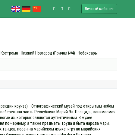
Личный кабинет
· Кострома · Нижний Новгород (Причал №4) · Чебоксары
 дирекции круиза): Этнографический музей под открытым небом
равобережная часть Республики Марий Эл. Площадь, занимаемая
многие из, которых являются аутентичными. В музее
аня по-черному, а также предметы труда и быта народа мари.
танцев, песен на марийском языке, игру на марийских
зом Васюков в известном романе Ильфа и Петрова