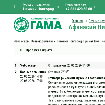
Город отправления
Позвоните нам
Нижний Новгород
+7 831 420 58 88
Главная
Речные кру
Афанасий Ник
Чебоксары · Козьмодемьянск · Нижний Новгород (Причал №4) · Кос
Продажа закрыта
1
Чебоксары
Отправление 20.06.2026 11:00
h
m
2
Козьмодемьянск
Стоянка 2
30
20.06.2026 14:30
Этнографический музей с театрализа
20.06.2026 17:00
Основная экскурсия (не входит в стоим
рассказывает о культуре и быте малоч
музеем, 6 га. Коллекция музея составле
представлены ветряная мельница, кузниц
Театрализованное представление, в ра
народных инструментах, показ национа