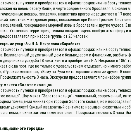
 стоимость путевки и приобретается в офисах продаж или на борту теплох
ложен на левом берегу Волги, в черте современного Ярославля. Основан в 
очисленные пожары, эпидемии, нашествия врагов и расцветает в 17 веке
ский памятник — кедровая роща, посаженная при Иване Грозном. Святыней
а исцелений, прекращение моровой язвы в Ярославле и другие чудеса. Зд
9 века. Ухоженная территория, тишина создают здесь особую атмосферу 
предоставляется при наборе группы от 25 человек!
ещение усадьбы Н.А. Некрасова «Карабиха»
 стоимость путевки и приобретается в офисах продаж или на борту теплох
а. Великолепный двухэтажный дом с бельведером и флигелями, разбиты фр
дворянская усадьба 18 века. Её-то и приобретает Н.А. Некрасов в 1861 г
ает сюда поэт, где не только с удовольствием отдыхает, но и много рабо
, «Русские женщины», «Кому на Руси жить хорошо» и многие другие. В сов
 Продолжительность 3 часа. Экскурсия предоставляется при наборе групп
у-макета «Золотое кольцо»
 стоимость путевки и приобретается в офисах продаж или на борту тепло
ое кольцо". Шоу-макет "Золотое кольцо" - уникальный, современный, инт
в одном помещении миниатюры городов Золотого кольца, но и воссоздали 
ящему удивляет! Каждый квадратный сантиметр насыщен сюжетами и собы
тся огнями, в окнах жители зажигают свет. Продолжительность 3 часа. Э
винциального городка»