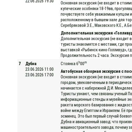
22.06.2026 19:30
Основная экскурсия (не входит в стоим
купеческие особняки 18-19вв, прогуляв
почувствуете себя уважаемым купцом и
расположенному в бывшем зале для торг
Серебряковой З.Е., Маковского К.Е., А.
Дополнительная экскурсия «Голливу
Дополнительная экскурсия (не входит в
туристы знакомятся с местами, где про
выставкой «Рыбинск-кино-Голливуд», гд
Продолжительность 2 часа. Экскурсия п
h
m
7
Дубна
Стоянка 6
00
23.06.2026 11:00
Автобусная обзорная экскурсия с по
23.06.2026 17:00
Основная экскурсия (не входит в стоим
городом, увековеченным в периодическ
начинается с набережной Д.И. Менделее
Туристы узнают, чем связаны ученый П
информационные стенды и музейные эксп
ракета морского базирования с жидкост
войне между Египтом и Израилем. Её пр
эсминец. Это был первый случай боевог
Дубна и авиационный завод; что произв
машиностроительного завода; почему за