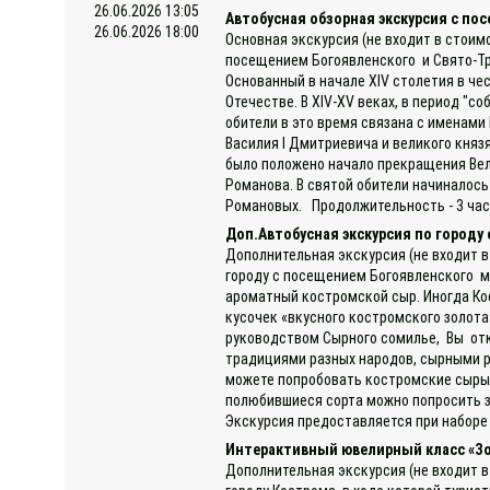
26.06.2026 13:05
Автобусная обзорная экскурсия с п
26.06.2026 18:00
Основная экскурсия (не входит в стоим
посещением Богоявленского и Свято-Тр
Основанный в начале XIV столетия в че
Отечестве. В XIV-XV веках, в период "
обители в это время связана с именами
Василия I Дмитриевича и великого князя
было положено начало прекращения Вел
Романова. В святой обители начиналос
Романовых. Продолжительность - 3 часа
Доп.Автобусная экскурсия по городу
Дополнительная экскурсия (не входит в
городу с посещением Богоявленского мо
ароматный костромской сыр. Иногда Ко
кусочек «вкусного костромского золот
руководством Сырного сомилье, Вы отк
традициями разных народов, сырными р
можете попробовать костромские сыры!
полюбившиеся сорта можно попросить за
Экскурсия предоставляется при наборе 
Интерактивный ювелирный класс «З
Дополнительная экскурсия (не входит в