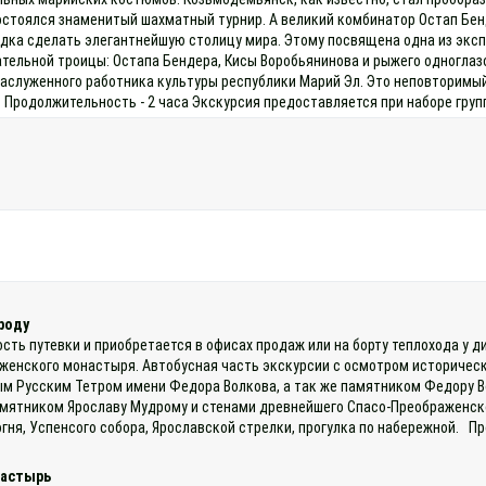
остоялся знаменитый шахматный турнир. А великий комбинатор Остап Бен
одка сделать элегантнейшую столицу мира. Этому посвящена одна из эксп
тельной троицы: Остапа Бендера, Кисы Воробьянинова и рыжего одноглазо
заслуженного работника культуры республики Марий Эл. Это неповторимый
 Продолжительность - 2 часа Экскурсия предоставляется при наборе групп
роду
ость путевки и приобретается в офисах продаж или на борту теплохода у 
енского монастыря. Автобусная часть экскурсии с осмотром историческо
м Русским Тетром имени Федора Волкова, а так же памятником Федору В
мятником Ярославу Мудрому и стенами древнейшего Спасо-Преображенско
гня, Успенсого собора, Ярославской стрелки, прогулка по набережной. П
настырь