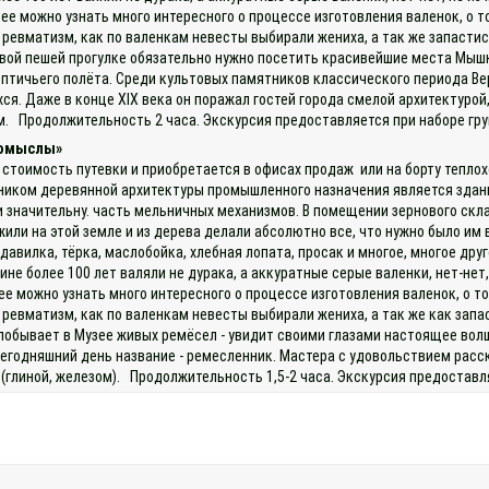
ее можно узнать много интересного о процессе изготовления валенок, о то
 ревматизм, как по валенкам невесты выбирали жениха, а так же запастис
ивой пешей прогулке обязательно нужно посетить красивейшие места Мыш
 птичьего полёта. Среди культовых памятников классического периода В
ся. Даже в конце XIX века он поражал гостей города смелой архитектуро
м. Продолжительность 2 часа. Экскурсия предоставляется при наборе груп
ромыслы»
 стоимость путевки и приобретается в офисах продаж или на борту тепл
ником деревянной архитектуры промышленного назначения является здан
и значительну. часть мельничных механизмов. В помещении зернового ск
или на этой земле и из дерева делали абсолютно все, что нужно было им
едавилка, тёрка, маслобойка, хлебная лопата, просак и многое, многое д
кине более 100 лет валяли не дурака, а аккуратные серые валенки, нет-не
е можно узнать много интересного о процессе изготовления валенок, о то
 ревматизм, как по валенкам невесты выбирали жениха, а так же как запа
 побывает в Музее живых ремёсел - увидит своими глазами настоящее вол
 сегодняшний день название - ремесленник. Мастера с удовольствием рас
глиной, железом). Продолжительность 1,5-2 часа. Экскурсия предоставляе