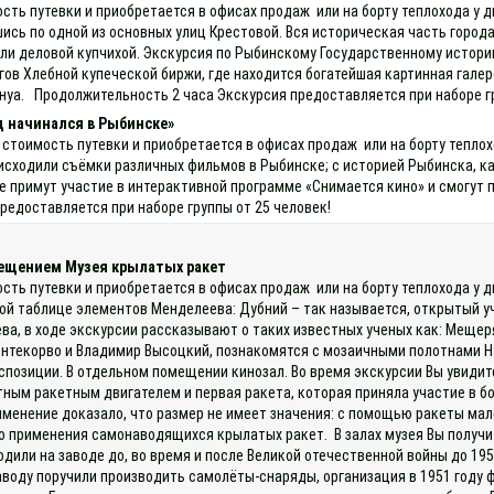
ость путевки и приобретается в офисах продаж или на борту теплохода у 
шись по одной из основных улиц Крестовой. Вся историческая часть горо
ли деловой купчихой. Экскурсия по Рыбинскому Государственному истори
ов Хлебной купеческой биржи, где находится богатейшая картинная галере
Бенуа. Продолжительность 2 часа Экскурсия предоставляется при наборе г
д начинался в Рыбинске»
 стоимость путевки и приобретается в офисах продаж или на борту тепло
исходили съёмки различных фильмов в Рыбинске; с историей Рыбинска, как
е примут участие в интерактивной программе «Снимается кино» и смогут 
редоставляется при наборе группы от 25 человек!
сещением Музея крылатых ракет
ость путевки и приобретается в офисах продаж или на борту теплохода у
ой таблице элементов Менделеева: Дубний – так называется, открытый у
ва, в ходе экскурсии рассказывают о таких известных ученых как: Мещер
онтекорво и Владимир Высоцкий, познакомятся с мозаичными полотнами Н
озиции. В отдельном помещении кинозал. Во время экскурсии Вы увидите
ным ракетным двигателем и первая ракета, которая приняла участие в бое
именение доказало, что размер не имеет значения: с помощью ракеты мал
о применения самонаводящихся крылатых ракет. В залах музея Вы получи
одили на заводе до, во время и после Великой отечественной войны до 19
воду поручили производить самолёты-снаряды, организация в 1951 году 