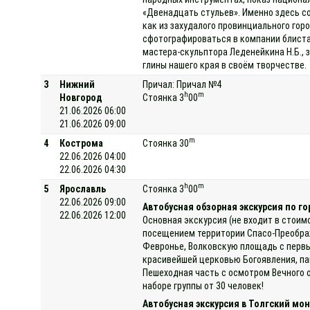
«Двенадцать стульев». Именно здесь с
как из захудалого провинциального гор
сфотографироваться в компании блиста
мастера-скульптора Леденейкина Н.Б., 
глины нашего края в своём творчестве.
3
Нижний
Причал: Причал №4
h
m
Новгород
Стоянка 3
00
21.06.2026 06:00
21.06.2026 09:00
m
4
Кострома
Стоянка 30
22.06.2026 04:00
22.06.2026 04:30
h
m
5
Ярославль
Стоянка 3
00
22.06.2026 09:00
Автобусная обзорная экскурсия по го
22.06.2026 12:00
Основная экскурсия (не входит в стоим
посещением территории Спасо-Преображ
Февронье, Волковскую площадь с первы
красивейшей церковью Богоявления, па
Пешеходная часть с осмотром Вечного о
наборе группы от 30 человек!
Автобусная экскурсия в Толгский мо