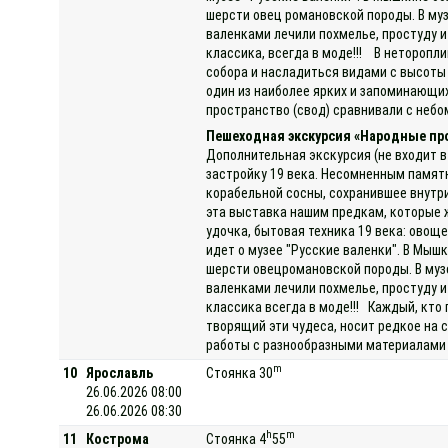
шерсти овец романовской породы. В муз
валенками лечили похмелье, простуду и
классика, всегда в моде!!! В неторопл
собора и насладиться видами с высоты
один из наиболее ярких и запоминающих
пространство (свод) сравнивали с небо
Пешеходная экскурсия «Народные п
Дополнительная экскурсия (не входит в
застройку 19 века. Несомненным памят
корабельной сосны, сохранившее внутр
эта выставка нашим предкам, которые ж
удочка, бытовая техника 19 века: овощ
идет о музее "Русские валенки". В Мыш
шерсти овецромановской породы. В музе
валенками лечили похмелье, простуду и
классика всегда в моде!!! Каждый, кто
творящий эти чудеса, носит редкое на
работы с разнообразными материалами (
m
10
Ярославль
Стоянка 30
26.06.2026 08:00
26.06.2026 08:30
h
m
11
Кострома
Стоянка 4
55