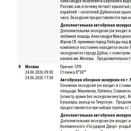
Александра Яковлевича Березняка выро
России; как и почему летают крылатые 
кораблей – носителей Дубненских крыла
часа. Экскурсия предоставляется при на
Дополнительная автобусная экскурс
Дополнительная экскурсия (не входит в
любимая лошадь Александра Македонског
Жуков Г.В. принимал парад Победы над 
комплексе постоянно находится около 
экскурсия по городу Дубна, с осмотром:
канала им. Москвы. Продолжительность 
8
Москва
Причал: СРВ
h
m
24.06.2026 09:00
Стоянка 8
30
24.06.2026 17:30
Автобусная обзорная экскурсия по г.
Основная экскурсия (не входит в стоим
площади: Манежная, Лубянка, Славянск
(осмотр храма без экскурсии внутри) , 
Бульвары, выезд на Тверскую. Продолжи
предоставляется при наборе группы от 
Дополнительная автобусная экскурси
Дополнительная экскурсия (не входит в
Коломенского «Государев Двор»: усадь