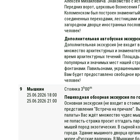
Алексея Михайловича. Знакомство с ис
Передних ворот, церковью Вознесения Г
Коломенском был построен знаменитый 
соединенных переходами, лестницами и
загородном дворце иностранных послов 
человек!
Дополнительная автобусная экскурс
Дополнительная экскурсия (не входит в
множество архитектурных и знаменател
время архитектурных течений. Площадь 
популярных и значимых мест нашей стр
фонтанами. Павильонами, украшенными 
Вам будет предоставлено свободное вр
человек!
h
m
9
Мышкин
Стоянка 3
00
25.06.2026 18:00
Пешеходная обзорная экскурсия по 
25.06.2026 21:00
Основная экскурсия (не входит в стоим
представления "Встреча на причале". В
палаты» Вас ждёт множество чудес мыш
не попасть-стража просит отгадать па
мышей пород экзотических. В сырной к
города. Здание мышиного дворца орган
музее «Русские валенки». В Мышкине бо