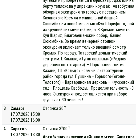
путевки и приобретается в офисах продаж или на
борту теплохода у дирекции круиза): Автобусная
обзорная экскурсия по городу с посещением
Казанского Кремля с уникальной башней
Сююмбике и новой мечетью «Кул-Шариф» - одной
из крупнейших мечетей мира. В Кремле: мечеть
Кул Шариф, Благовещенский собор, башня
Сююмбике. Во время вечерней стоянки
экскурсия включает только внешний осмотр
Кремля. По городу: Татарский драматический
театр им. Г. Камала, «Туган авылым» («Родная
деревня» по-татарски). – Парк тысячелетия
Казани, ТЦ «Кольцо» - самый литературный
район города (ул. Пушкина – Горького-Гоголя-
Толстого) – Варваринская церковь – Фуксовский
сад– Площадь Свободы. Продолжительность - 3
часа. Экскурсия предоставляется при наборе
группы от 30 человек!
m
3
Самара
Стоянка 30
17.07.2026 15:30
17.07.2026 16:00
h
m
4
Саратов
Стоянка 3
00
18.07.2026 13:30
Автобусная экскурсия «Знакомьтесь, Саратов»