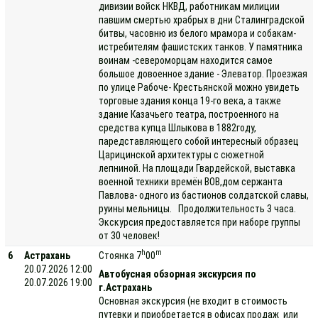
дивизии войск НКВД, работникам милиции
павшим смертью храбрых в дни Сталинградской
битвы, часовню из белого мрамора и собакам-
истребителям фашистских танков. У памятника
воинам -североморцам находится самое
большое довоенное здание - Элеватор. Проезжая
по улице Рабоче- Крестьянской можно увидеть
торговые здания конца 19-го века, а также
здание Казачьего театра, построенного на
средства купца Шлыкова в 1882году,
паредставляющего собой интересный образец
Царицинской архитектуры с сюжетной
лепниной. На площади Гвардейской, выставка
военной техники времён ВОВ,дом сержанта
Павлова- одного из бастионов солдатской славы,
руины мельницы. Продолжительность 3 часа.
Экскурсия предоставляется при наборе группы
от 30 человек!
h
m
6
Астрахань
Стоянка 7
00
20.07.2026 12:00
Автобусная обзорная экскурсия по
20.07.2026 19:00
г.Астрахань
Основная экскурсия (не входит в стоимость
путевки и приобретается в офисах продаж или