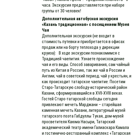
часа. Экскурсия предоставляется при наборе
группы от 30 человек!
Дополнительная автобусная экскурсия
«Казань традиционная» с посещением Музея
Чая
Дополнительная экскурсия (не входит в
стоимость путевки и приобретается в офисах
продаж или на борту теплохода у дирекции
круиза): В ходе экскурсии познакомимся с
Традицией чаепития. Узнаете происхождение
чая и его виды. Способ заваривания, сам чайный
путь из Китая в Россию, так же чай в России и
Англии; чай в советский период; чай у крестьян, и
как происходит татарское чаепитие. Посетим
Старо-Татарскую слободу-исторический район
Казани, сформировавшийся в XVII-XVIII веках.
Гостей Старо-татарской слободы сегодня
привлекают мечеть Марджани – старейшая
каменная мечеть Казани, литературный музей
татарского поэта Габдуллы Тукая, дом-музей
просветителя Каюма Насыри, Татарский
академический театр имени Галиаскара Камала
и гостинично-ресторанный комплекс «Татарская