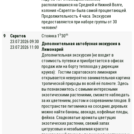
располагавшихся на Средней и Нижней Волге,
колония «Сарепта» была самой процветающей.
Продолжительность 4 часа. Экскурсия
предоставляется при наборе группы от 30
человек!
h
m
9
Саратов
Стоянка 1
30
23.07.2026 09:30
Дополнительная автобусная экскурсия в
23.07.2026 11:00
Лимонарий
Дополнительная экскурсия (не входит в
стоимость путевки и приобретается в офисах
продаж или на борту теплохода у дирекции
круиза): Гостям саратовского лимонария
открывается невероятно занимательная картина
тропической природы во всей её полноте. Здесь
вы познакомитесь с самыми интересными
экзотическими растениями, сможете наблюдать
за их цветением, ростом и созреванием плодов. В
пространстве питомника на соседних деревьях
можно найти бананы, авокадо, кофейные плоды,
фейхоа. Сладковатые ароматы цветущих
экзотических растении, свежий запах
цитрусовых и незабываемая красота