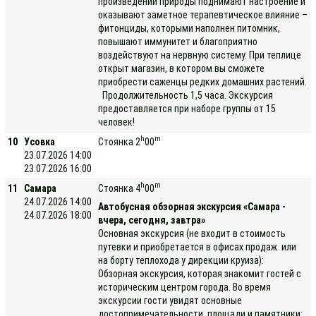
произведений природы поднимают настроение и
оказывают заметное терапевтическое влияние –
фитонциды, которыми наполнен питомник,
повышают иммунитет и благоприятно
воздействуют на нервную систему. При теплице
открыт магазин, в котором вы сможете
приобрести саженцы редких домашних растений.
Продолжительность 1,5 часа. Экскурсия
предоставляется при наборе группы от 15
человек!
h
m
10
Усовка
Стоянка 2
00
23.07.2026 14:00
23.07.2026 16:00
h
m
11
Самара
Стоянка 4
00
24.07.2026 14:00
Автобусная обзорная экскурсия «Самара -
24.07.2026 18:00
вчера, сегодня, завтра»
Основная экскурсия (не входит в стоимость
путевки и приобретается в офисах продаж или
на борту теплохода у дирекции круиза):
Обзорная экскурсия, которая знакомит гостей с
историческим центром города. Во время
экскурсии гости увидят основные
достопримечательности, площади и памятники: