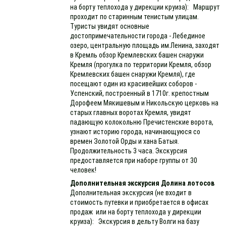
на борту теплохода у дирекции круиза): Маршрут
проходит по старинным тенистым улицам.
Туристы увидят основные
достопримечательности города - Лебединое
озеро, центральную площадь им.Ленина, заходят
в Кремль обзор Кремлевских башен снаружи
Кремля (прогулка по территории Кремля, обзор
Кремлевских башен снаружи Кремля), где
посещают один из красивейших соборов -
Успенский, построенный в 1710г. крепостным
Дорофеем Мякишевым и Никольскую церковь на
старых главных воротах Кремля, увидят
падающую колокольню Пречистенские ворота,
узнают историю города, начинающуюся со
времен Золотой Орды и хана Батыя.
Продолжительность 3 часа. Экскурсия
предоставляется при наборе группы от 30
человек!
Дополнительная экскурсия Долина лотосов
Дополнительная экскурсия (не входит в
стоимость путевки и приобретается в офисах
продаж или на борту теплохода у дирекции
круиза): Экскурсия в дельту Волги на базу