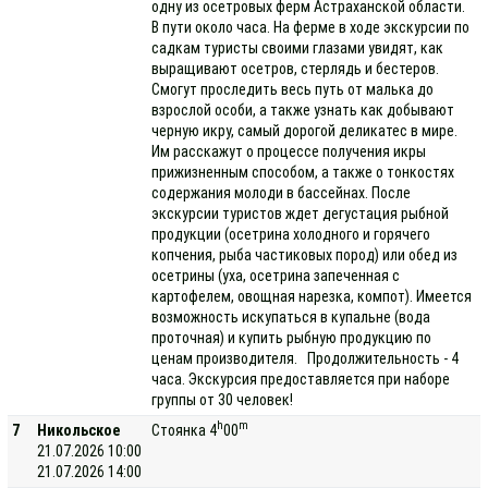
одну из осетровых ферм Астраханской области.
В пути около часа. На ферме в ходе экскурсии по
садкам туристы своими глазами увидят, как
выращивают осетров, стерлядь и бестеров.
Смогут проследить весь путь от малька до
взрослой особи, а также узнать как добывают
черную икру, самый дорогой деликатес в мире.
Им расскажут о процессе получения икры
прижизненным способом, а также о тонкостях
содержания молоди в бассейнах. После
экскурсии туристов ждет дегустация рыбной
продукции (осетрина холодного и горячего
копчения, рыба частиковых пород) или обед из
осетрины (уха, осетрина запеченная с
картофелем, овощная нарезка, компот). Имеется
возможность искупаться в купальне (вода
проточная) и купить рыбную продукцию по
ценам производителя. Продолжительность - 4
часа. Экскурсия предоставляется при наборе
группы от 30 человек!
h
m
7
Никольское
Стоянка 4
00
21.07.2026 10:00
21.07.2026 14:00