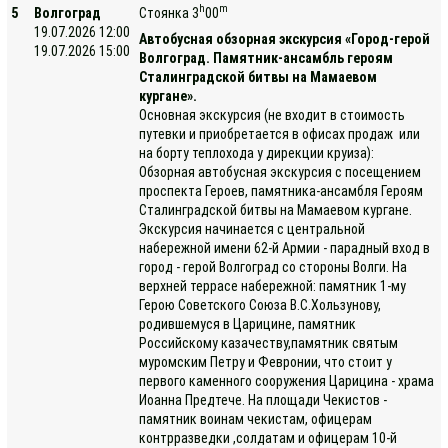
h
m
5
Волгоград
Стоянка 3
00
19.07.2026 12:00
Автобусная обзорная экскурсия «Город-герой
19.07.2026 15:00
Волгоград. Памятник-ансамбль героям
Сталинградской битвы на Мамаевом
кургане».
Основная экскурсия (не входит в стоимость
путевки и приобретается в офисах продаж или
на борту теплохода у дирекции круиза):
Обзорная автобусная экскурсия с посещением
проспекта Героев, памятника-ансамбля Героям
Сталинградской битвы на Мамаевом кургане.
Экскурсия начинается с центральной
набережной имени 62-й Армии - парадный вход в
город - герой Волгоград со стороны Волги. На
верхней террасе набережной: памятник 1-му
Герою Советского Союза В.С.Хользунову,
родившемуся в Царицине, памятник
Российскому казачеству,памятник святым
муромским Петру и Февронии, что стоит у
первого каменного сооружения Царицина - храма
Иоанна Предтече. На площади Чекистов -
памятник воинам чекистам, офицерам
контрразведки ,солдатам и офицерам 10-й