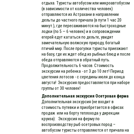
отдыха. Туристы автобусом или микроавтобусом
(в зависимости от количества человек)
отправляются из Астрахани в направлении
дельты до частного причала (в пути 1 час 20
минут.), где пересаживаются на быстроходные
лодки (по 5 — 6 человек) и в сопровождении
егерей едут кататься по дельте, увидят
замечательную волжскую природу, богатый
птичий мир. После прогулки туристы приезжают
на базу, где их ждет обед из рыбных блюд и после
обеда отправляются в обратный путь.
Продолжительность 6 часов. Стоимость
экскурсии на ребенка - от 3 до 10 лет! Период
цветения лотосов - с середины июля до конца
августа! Экскурсия предоставляется при наборе
группы от 30 человек!
Дополнительная экскурсия Осетровая ферма
Дополнительная экскурсия (не входит в
стоимость путевки и приобретается в офисах
продаж или на борту теплохода у дирекции
круиза): Экскурсия на ферму по
воспроизводству рыб осетровых пород –
автобусом туристы отправляются от причала на