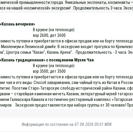
осмической промышленности города. Уникальные экспонаты, космонавты 
 все на нашей «космической» экскурсии! Продолжительность 3 часа. Экску
«Казань вечерняя»
В круизе (на теплоходе)
взр 2600; дет 2600
тоимость путевки и приобретается в офисах продаж или на борту теплоход
 Миллениум и Ленинской дамбе. В экскурсию входит прогулка по Кремлев
м", Центра семьи "Казан", Казань Арена". Продолжительность - 3 часа. Э
 «Казань традиционная» с посещением Музея Чая
В круизе (на теплоходе)
взр 3500; дет 3500
оимость путевки и приобретается в офисах продаж или на борту теплоход
 чая и его виды. Способ заваривания, сам чайный путь из Китая в Россию,
питие. Посетим Старо-Татарскую слободу-исторический район Казани, сфор
жани – старейшая каменная мечеть Казани, литературный музей татарско
мени Галиаскара Камала и гостинично-ресторанный комплекс «Татарская 
ниров. Экскурсия предоставляется при наборе группы от 30 человек! Пр
Информация по состоянию на 07.08.2026 00:01 MSK