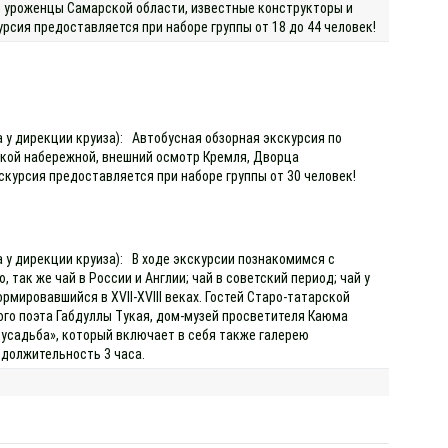
– уроженцы Самарской области, известные конструкторы и
рсия предоставляется при наборе группы от 18 до 44 человек!
а у дирекции круиза): Автобусная обзорная экскурсия по
ской набережной, внешний осмотр Кремля, Дворца
кскурсия предоставляется при наборе группы от 30 человек!
а у дирекции круиза): В ходе экскурсии познакомимся с
 так же чай в России и Англии; чай в советский период; чай у
мировавшийся в XVII-XVIII веках. Гостей Старо-татарской
го поэта Габдуллы Тукая, дом-музей просветителя Каюма
усадьба», который включает в себя также галерею
одолжительность 3 часа.