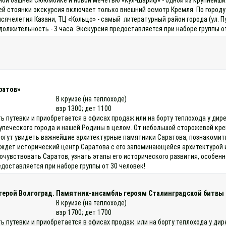
й стоянки экскурсия включает только внешний осмотр Кремля. По городу:
ысячелетия Казани, ТЦ «Кольцо» - самый литературный район города (ул. П
лжительность - 3 часа. Экскурсия предоставляется при наборе группы о
ратов»
В круизе (на теплоходе)
взр 1300; дет 1100
ь путевки и приобретается в офисах продаж или на борту теплохода у дир
купеческого города и нашей Родины в целом. От небольшой сторожевой кр
смогут увидеть важнейшие архитектурные памятники Саратова, познакомит
й ждет исторический центр Саратова с его запоминающейся архитектурой
очувствовать Саратов, узнать этапы его исторического развития, особен
едоставляется при наборе группы от 30 человек!
-герой Волгоград. Памятник-ансамбль героям Сталинградской битвы 
В круизе (на теплоходе)
взр 1700; дет 1700
ть путевки и приобретается в офисах продаж или на борту теплохода у ди