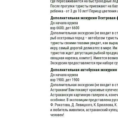
где пересаживаются на быстроходные лодк
После прогулки туристы приезжают на баз
ребенка - от 3 до 10 лет! Период цветени
Дополнительная экскурсия Осетровая 
До начала круиза
взр 6600; дет 6600
Дополнительная экскурсия (не входит в с
рыб осетровых пород – автобусом туристы
туристы своими глазами увидят, как выра
икру, самый дорогой деликатес в мире. И
туристов ждет дегустация рыбной продукци
овощная нарезка, компот). Имеется возмо
Экскурсия предоставляется при наборе гр
Дополнительная автобусная экскурсия 
До начала круиза
взр 1900; дет 1900
Дополнительная экскурсия (не входит в ст
Астрахани! Вам покажут красивые купеческ
Астраханскую картинную галерею и, конеч
особняке. В экспозиции представлена рус
Ф. Рокотова, Д. Левицкого, К. Брюллова, 
и любитель живописи, астраханский купец
человек!