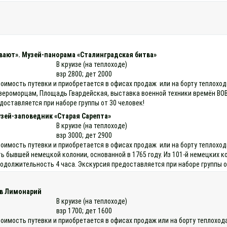
вают». Музей-панорама «Сталинградская битва»
В круизе (на теплоходе)
взр 2800; дет 2000
тоимость путевки и приобретается в офисах продаж или на борту теплохо
вероморцам, Площадь Гвардейская, выставка военной техники времён ВО
доставляется при наборе группы от 30 человек!
узей-заповедник «Старая Сарепта»
В круизе (на теплоходе)
взр 3000; дет 2900
тоимость путевки и приобретается в офисах продаж или на борту теплохо
ь бывшей немецкой колонии, основанной в 1765 году. Из 101-й немецких к
должительность 4 часа. Экскурсия предоставляется при наборе группы о
 в Лимонарий
В круизе (на теплоходе)
взр 1700; дет 1600
тоимость путевки и приобретается в офисах продаж или на борту теплоход