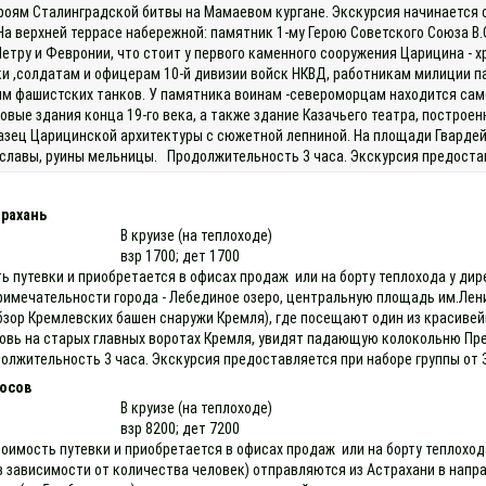
роям Сталинградской битвы на Мамаевом кургане. Экскурсия начинается с
. На верхней террасе набережной: памятник 1-му Герою Советского Союза 
тру и Февронии, что стоит у первого каменного сооружения Царицина - х
и ,солдатам и офицерам 10-й дивизии войск НКВД, работникам милиции п
ям фашистских танков. У памятника воинам -североморцам находится само
вые здания конца 19-го века, а также здание Казачьего театра, построен
зец Царицинской архитектуры с сюжетной лепниной. На площади Гвардей
 славы, руины мельницы. Продолжительность 3 часа. Экскурсия предостав
трахань
В круизе (на теплоходе)
взр 1700; дет 1700
ть путевки и приобретается в офисах продаж или на борту теплохода у д
имечательности города - Лебединое озеро, центральную площадь им.Лени
обзор Кремлевских башен снаружи Кремля), где посещают один из красивей
ь на старых главных воротах Кремля, увидят падающую колокольню Пре
лжительность 3 часа. Экскурсия предоставляется при наборе группы от 3
осов
В круизе (на теплоходе)
взр 8200; дет 7200
оимость путевки и приобретается в офисах продаж или на борту теплохода
зависимости от количества человек) отправляются из Астрахани в направл