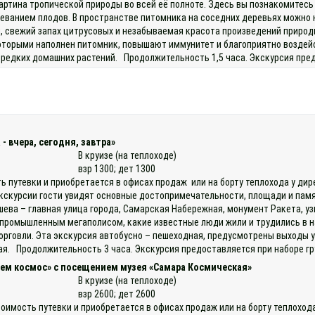
артина тропической природы во всей её полноте. Здесь вы познакомитес
реванием плодов. В пространстве питомника на соседних деревьях можно 
, свежий запах цитрусовых и незабываемая красота произведений приро
торыми наполнен питомник, повышают иммунитет и благоприятно воздейст
едких домашних растений. Продолжительность 1,5 часа. Экскурсия предо
- вчера, сегодня, завтра»
В круизе (на теплоходе)
взр 1300; дет 1300
ь путевки и приобретается в офисах продаж или на борту теплохода у дир
кскурсии гости увидят основные достопримечательности, площади и памят
ева – главная улица города, Самарская Набережная, монумент Ракета, уз
 промышленным мегаполисом, какие известные люди жили и трудились в н
торговли. Эта экскурсия автобусно – пешеходная, предусмотрены выходы 
ая. Продолжительность 3 часа. Экскурсия предоставляется при наборе г
ем космос» с посещением музея «Самара Космическая»
В круизе (на теплоходе)
взр 2600; дет 2600
тоимость путевки и приобретается в офисах продаж или на борту теплоход