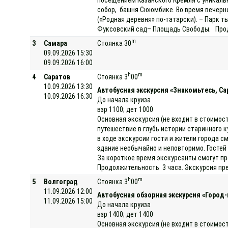
собор, башня Сююмбике. Во время вечерне
(«Родная деревня» по-татарски). – Парк т
Фуксовский сад– Площадь Свободы. Продо
m
3
Самара
Стоянка 30
09.09.2026 15:30
09.09.2026 16:00
h
m
4
Саратов
Стоянка 3
00
10.09.2026 13:30
Автобусная экскурсия «Знакомьтесь, Са
10.09.2026 16:30
До начала круиза
взр 1100; дет 1000
Основная экскурсия (не входит в стоимост
путешествие в глубь истории старинного 
в ходе экскурсии гости и жители города 
здание необычайно и неповторимо. Госте
За короткое время экскурсанты смогут пр
Продолжительность 3 часа. Экскурсия пр
h
m
5
Волгоград
Стоянка 3
00
11.09.2026 12:00
Автобусная обзорная экскурсия «Город
11.09.2026 15:00
До начала круиза
взр 1400; дет 1400
Основная экскурсия (не входит в стоимос