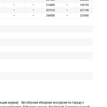
—
—
214680
—
182790
—
—
251510
—
221140
—
—
266000
—
233600
екции круиза): Автобусная обзорная экскурсия по городу с
 мечетей мира. В Кремле: мечеть Кул Шариф, Благовещенский