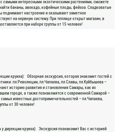
ь с самыми интересными экзотическими растениями, сможете
найти бананы, авокадо, кофейные плоды, фейхоа. Сладковатые
ды поднимают настроение и оказывают заметное
вуют на нервную систему. При теплице открыт магазин, в
ставляется при наборе группы от 15 человек!
екции круиза): Обзорная экскурсия, которая знакомит гостей с
ники: пл.Революции, пл.Чапаева, пл.Славы, пл.Куйбышева –
нают историю развития и становления Самары, как из
ашем городе, а также познакомятся с современной Самарой –
у самых известных достопримечательностей – пл.Чапаева,
руппы от 30 человек!
а у дирекции круиза): Экскурсия познакомит Вас с историей