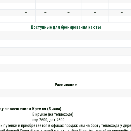
—
—
—
—
—
—
—
—
—
—
—
—
—
—
—
Доступные для бронирования каюты
Расписание
ду с посещением Кремля (3 часа)
В круизе (на теплоходе)
взр 2600; дет 2600
ь путевки и приобретается в офисах продаж или на борту теплохода у дир
ной башней Сююмбике и новой мечетью «Кул-Шариф» - одной из крупнейших