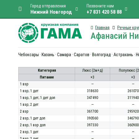
Город отправления
Позвоните нам
Нижний Новгород
+7 831 420 58 88
Главная
Речные кру
Афанасий Ник
Чебоксары · Казань · Самара · Саратов · Волгоград · Астрахань · 
Категория
Люкс (2м+д)
Полулюкс (
Питание
×3
×3
1 взр
—
—
1 взр; 1 дет
318630
261070
1 взр; 1 дет; 1 дет доп
347490
311940
1 взр; 2 дет
—
—
2 взр
361700
295920
2 взр; 1 дет доп
390560
346790
2 взр; 1 взр доп
397330
360900
2 взр; 1 дет
—
—
2 взр; 2 дет
—
—