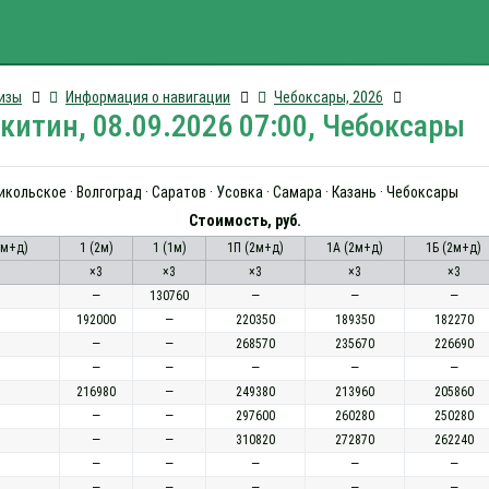
изы
Информация о навигации
Чебоксары, 2026
итин, 08.09.2026 07:00, Чебоксары
Никольское · Волгоград · Саратов · Усовка · Самара · Казань · Чебоксары
Стоимость, руб.
2м+д)
1 (2м)
1 (1м)
1П (2м+д)
1А (2м+д)
1Б (2м+д)
×3
×3
×3
×3
×3
—
130760
—
—
—
192000
—
220350
189350
182270
—
—
268570
235670
226690
—
—
—
—
—
216980
—
249380
213960
205860
—
—
297600
260280
250280
—
—
310820
272870
262240
—
—
—
—
—
—
—
—
—
—