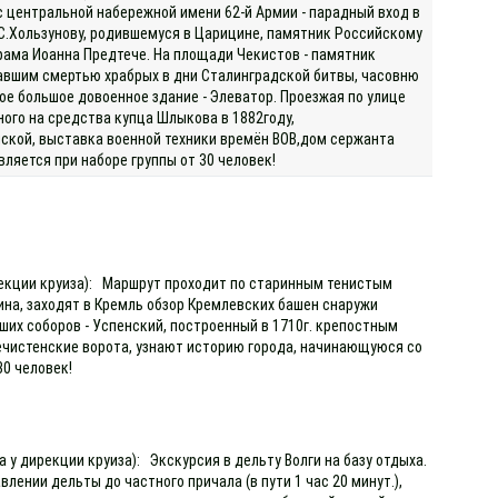
 центральной набережной имени 62-й Армии - парадный вход в
В.С.Хользунову, родившемуся в Царицине, памятник Российскому
рама Иоанна Предтече. На площади Чекистов - памятник
авшим смертью храбрых в дни Сталинградской битвы, часовню
е большое довоенное здание - Элеватор. Проезжая по улице
ного на средства купца Шлыкова в 1882году,
ской, выставка военной техники времён ВОВ,дом сержанта
ляется при наборе группы от 30 человек!
ирекции круиза): Маршрут проходит по старинным тенистым
на, заходят в Кремль обзор Кремлевских башен снаружи
ших соборов - Успенский, построенный в 1710г. крепостным
чистенские ворота, узнают историю города, начинающуюся со
0 человек!
 у дирекции круиза): Экскурсия в дельту Волги на базу отдыха.
ении дельты до частного причала (в пути 1 час 20 минут.),