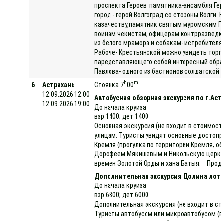
проспекта Героев, памятника-ансамбля Ге
город - герой Волгоград со стороны Волги
казачеству,памятник святым муромским Пе
воинам чекистам, офицерам контрразведк
из белого мрамора и собакам- истребител
Рабоче- Крестьянской можно увидеть торго
паредставляющего собой интересный обра
Павлова- одного из бастионов солдатской
h
m
6
Астрахань
Стоянка 7
00
12.09.2026 12:00
Автобусная обзорная экскурсия по г.Ас
12.09.2026 19:00
До начала круиза
взр 1400; дет 1400
Основная экскурсия (не входит в стоимос
улицам. Туристы увидят основные достопр
Кремля (прогулка по территории Кремля, 
Дорофеем Мякишевым и Никольскую церков
времен Золотой Орды и хана Батыя. Продо
Дополнительная экскурсия Долина лот
До начала круиза
взр 6800; дет 6000
Дополнительная экскурсия (не входит в ст
Туристы автобусом или микроавтобусом (в 