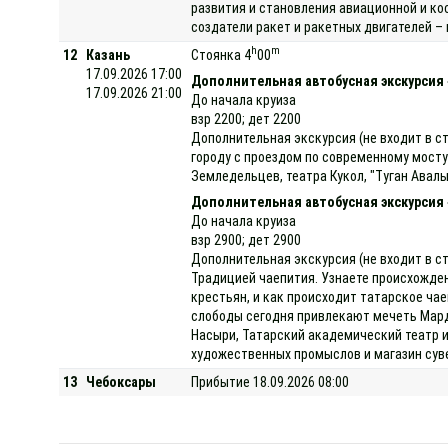
развития и становления авиационной и к
создатели ракет и ракетных двигателей –
h
m
12
Казань
Стоянка 4
00
17.09.2026 17:00
Дополнительная автобусная экскурсия 
17.09.2026 21:00
До начала круиза
взр 2200; дет 2200
Дополнительная экскурсия (не входит в с
городу с проездом по современному мосту
Земледельцев, театра Кукол, "Туган Авалы
Дополнительная автобусная экскурсия
До начала круиза
взр 2900; дет 2900
Дополнительная экскурсия (не входит в ст
Традицией чаепития. Узнаете происхождение
крестьян, и как происходит татарское чае
слободы сегодня привлекают мечеть Мард
Насыри, Татарский академический театр и
художественных промыслов и магазин суве
13
Чебоксары
Прибытие 18.09.2026 08:00