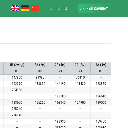
Личный кабинет
1В (2м+д)
2А (2м)
2Б (4м)
3А (2м)
3А (4м)
×3
×3
×3
×3
×3
147960
99390
—
76110
—
162790
138870
144190
111430
123820
204930
—
—
—
—
—
—
183180
—
156610
183600
156260
162340
124900
139060
225740
—
—
—
—
236940
—
—
—
—
—
—
198930
—
169700
—
—
237020
—
208680