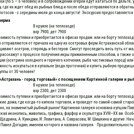
и (по 5 — 6 человек) и в сопровождении егерей едут кататься по дельте,
у, где их ждет обед из рыбных блюд и после обеда отправляются в обрат
я лотосов - с середины июля до конца августа! Экскурсия предоставляется 
ферма
В круизе (на теплоходе)
взр 7900; дет 7900
тоимость путевки и приобретается в офисах продаж или на борту теплоход
 отправляются от причала на одну из осетровых ферм Астраханской област
щивают осетров, стерлядь и бестеров. Смогут проследить весь путь от ма
м расскажут о процессе получения икры прижизненным способом, а также 
и (осетрина холодного и горячего копчения, рыба частиковых пород) или 
жность искупаться в купальне (вода проточная) и купить рыбную продукц
уппы от 30 человек!
«Астрахань - город торговый» с посещением Картинной галереи и ры
В круизе (на теплоходе)
взр 2300; дет 2300
оимость путевки и приобретается в офисах продаж или на борту теплоход
ие дома, где когда-то кипела торговля, и проведут по самой-самой старой
но, на знаменитый рыбный рынок! Картинная галерея основана купцом Па
ская иконопись, живопись, графика, фарфор и скульптура XVIII–XX вв. О
К. Щедрина, А. Куинджи, И. Левитана, А. Саврасова, М. Шишкина и другие.
 Павел Догадин, именем которого и названа галерея. Продолжительность 