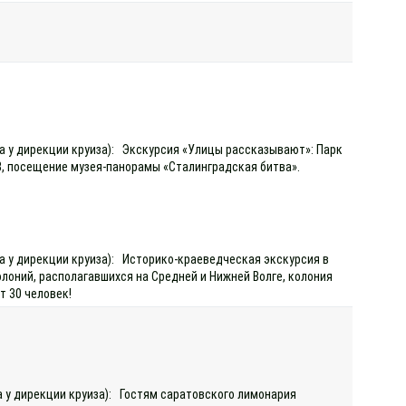
да у дирекции круиза): Экскурсия «Улицы рассказывают»: Парк
В, посещение музея-панорамы «Сталинградская битва».
да у дирекции круиза): Историко-краеведческая экскурсия в
олоний, располагавшихся на Средней и Нижней Волге, колония
т 30 человек!
а у дирекции круиза): Гостям саратовского лимонария