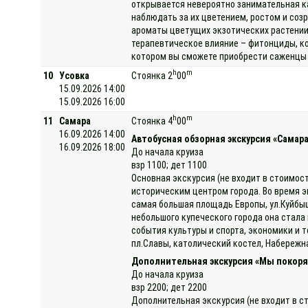
открывается невероятно занимательная к
наблюдать за их цветением, ростом и соз
ароматы цветущих экзотических растении
терапевтическое влияние – фитонциды, ко
котором вы сможете приобрести саженцы р
h
m
10
Усовка
Стоянка 2
00
15.09.2026 14:00
15.09.2026 16:00
h
m
11
Самара
Стоянка 4
00
16.09.2026 14:00
Автобусная обзорная экскурсия «Самара 
16.09.2026 18:00
До начала круиза
взр 1100; дет 1100
Основная экскурсия (не входит в стоимост
историческим центром города. Во время э
самая большая площадь Европы, ул.Куйбыш
небольшого купеческого города она стала
события культуры и спорта, экономики и 
пл.Славы, католический костел, Набережн
Дополнительная экскурсия «Мы покоря
До начала круиза
взр 2200; дет 2200
Дополнительная экскурсия (не входит в с