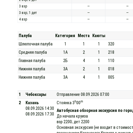
3 взр
—
—
3 взр; 1 дет
—
—
4 взр
—
—
Палуба
Категория
Места
Каюты
Шлюпочная палуба
1
1
1
320
Средняя палуба
1А
2
1
218
Главная палуба
2Б
4
1
110
Нижняя палуба
3А
2
1
018
Нижняя палуба
3А
4
1
005
1
Чебоксары
Отправление 08.09.2026 07:00
h
m
2
Казань
Стоянка 3
00
08.09.2026 14:30
Автобусная обзорная экскурсия по горо
08.09.2026 17:30
До начала круиза
взр 2200; дет 2200
Основная экскурсия (не входит в стоимост
посещением Казанского Кремля с уникаль