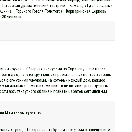
 Татарский драматический театр им. Г. Камала, «Туган авылым»
ушкина – Горького-Гоголя-Толстого) – Варваринская церковь –
т 30 человек!
екции круиза): Обзорная экскурсия по Саратову – это целое
епости до одного из крупнейших промышленных центров страны:
ься с его узкими улочками, на которых каждый дом, каждое
 и уникальными памятниками никого не оставит равнодушным.
ности архитектурного облика и познать Саратов сегодняшний.
на Мамаевом кургане».
рекции круиза): Обзорная автобусная экскурсия с посещением