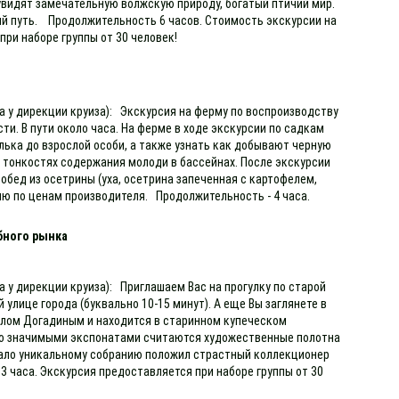
 увидят замечательную волжскую природу, богатый птичий мир.
ный путь. Продолжительность 6 часов. Стоимость экскурсии на
при наборе группы от 30 человек!
а у дирекции круиза): Экскурсия на ферму по воспроизводству
и. В пути около часа. На ферме в ходе экскурсии по садкам
лька до взрослой особи, а также узнать как добывают черную
о тонкостях содержания молоди в бассейнах. После экскурсии
обед из осетрины (уха, осетрина запеченная с картофелем,
ию по ценам производителя. Продолжительность - 4 часа.
бного рынка
а у дирекции круиза): Приглашаем Вас на прогулку по старой
 улице города (буквально 10-15 минут). А еще Вы заглянете в
влом Догадиным и находится в старинном купеческом
собо значимыми экспонатами считаются художественные полотна
 Начало уникальному собранию положил страстный коллекционер
3 часа. Экскурсия предоставляется при наборе группы от 30