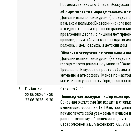
Продолжительность 3 часа. Экскурсия 
«Я лиру посвятил народу своему»-пос
Дополнительная экскурсия (не входит в
размахом вельмож Екатерининского век
это единственная хорошо сохранившаяся 
протяжении десяти с лишним лет приезж
произведения: «Арина-мать солдатская»
колхоза, и дом отдыха, и детский дом.
Обзорная экскурсия с посещением шо
Дополнительная экскурсия (не входит в
городу с посещением шоу-макета "Золот
Ярославле. В музее не просто собрали 
звучание и атмосферу. Макет по-насто
макете наступает ночь. Города загораю
h
m
8
Рыбинск
Стоянка 2
00
22.06.2026 17:30
Пешеходная экскурсия «Шедевры про
22.06.2026 19:30
Основная экскурсия (не входит в стоим
купеческие особняки 18-19вв, прогуляв
почувствуете себя уважаемым купцом и
расположенному в бывшем зале для торг
Серебряковой З.Е., Маковского К.Е., А.