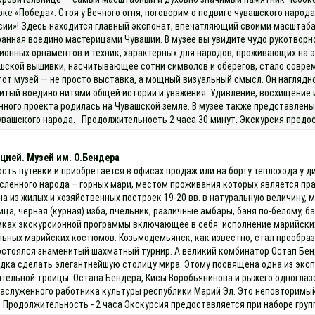
е «Победа». Стоя у Вечного огня, поговорим о подвиге чувашского народа
сии»! Здесь находится главный экспонат, впечатляющий своими масштаба
анная воедино мастерицами Чувашии. В музее вы увидите чудо рукотворн
онных орнаментов и техник, характерных для народов, проживающих на э
ашской вышивки, насчитывающее сотни символов и оберегов, стало совре
тот музей — не просто выставка, а мощный визуальный смысл. Он наглядн
шитый воедино нитями общей истории и уважения. Удивление, восхищение 
нного проекта родилась на Чувашской земле. В музее также представле
увашского народа. Продолжительность 2 часа 30 минут. Экскурсия предос
цией. Музей им. О.Бендера
ость путевки и приобретается в офисах продаж или на борту теплохода у
исленного народа – горных мари, местом проживания которых является п
на из жилых и хозяйственных построек 19-20 вв. в натуральную величину, 
а, черная (курная) изба, пчельник, различные амбары, баня по-белому, б
мках экскурсионной программы включающее в себя: исполнение марийских 
льных марийских костюмов. Козьмодемьянск, как известно, стал прообра
остоялся знаменитый шахматный турнир. А великий комбинатор Остап Бен
одка сделать элегантнейшую столицу мира. Этому посвящена одна из эксп
тельной троицы: Остапа Бендера, Кисы Воробьянинова и рыжего одноглазо
заслуженного работника культуры республики Марий Эл. Это неповторимый
 Продолжительность - 2 часа Экскурсия предоставляется при наборе групп