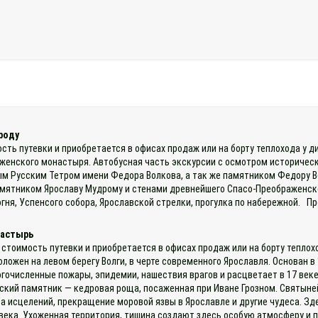
роду
ость путевки и приобретается в офисах продаж или на борту теплохода у 
енского монастыря. Автобусная часть экскурсии с осмотром историческо
м Русским Тетром имени Федора Волкова, а так же памятником Федору В
мятником Ярославу Мудрому и стенами древнейшего Спасо-Преображенско
гня, Успенсого собора, Ярославской стрелки, прогулка по набережной. П
настырь
 стоимость путевки и приобретается в офисах продаж или на борту теплох
ложен на левом берегу Волги, в черте современного Ярославля. Основан в 
очисленные пожары, эпидемии, нашествия врагов и расцветает в 17 веке
ский памятник — кедровая роща, посаженная при Иване Грозном. Святыней
а исцелений, прекращение моровой язвы в Ярославле и другие чудеса. Зд
9 века. Ухоженная территория, тишина создают здесь особую атмосферу 