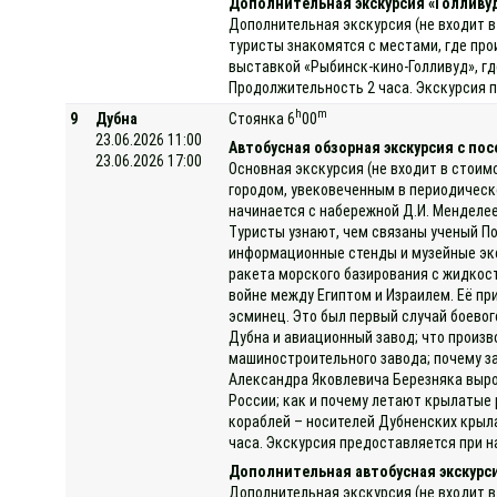
Дополнительная экскурсия «Голливу
Дополнительная экскурсия (не входит в
туристы знакомятся с местами, где про
выставкой «Рыбинск-кино-Голливуд», гд
Продолжительность 2 часа. Экскурсия п
h
m
9
Дубна
Стоянка 6
00
23.06.2026 11:00
Автобусная обзорная экскурсия с по
23.06.2026 17:00
Основная экскурсия (не входит в стоим
городом, увековеченным в периодическ
начинается с набережной Д.И. Менделее
Туристы узнают, чем связаны ученый П
информационные стенды и музейные эксп
ракета морского базирования с жидкост
войне между Египтом и Израилем. Её пр
эсминец. Это был первый случай боевог
Дубна и авиационный завод; что произв
машиностроительного завода; почему за
Александра Яковлевича Березняка выро
России; как и почему летают крылатые 
кораблей – носителей Дубненских крыла
часа. Экскурсия предоставляется при на
Дополнительная автобусная экскурс
Дополнительная экскурсия (не входит в