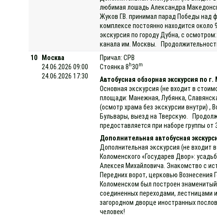
любимая лошадь Александра Македонског
Жуков Г.В. принимал парад Победы над 
комплексе постоянно находится около 
экскурсия по городу Дубна, с осмотром:
канала им. Москвы. Продолжительность 
10
Москва
Причал: СРВ
h
m
24.06.2026 09:00
Стоянка 8
30
24.06.2026 17:30
Автобусная обзорная экскурсия по г.
Основная экскурсия (не входит в стоим
площади: Манежная, Лубянка, Славянск
(осмотр храма без экскурсии внутри) , 
Бульвары, выезд на Тверскую. Продолжи
предоставляется при наборе группы от 
Дополнительная автобусная экскурси
Дополнительная экскурсия (не входит в
Коломенского «Государев Двор»: усадь
Алексея Михайловича. Знакомство с ис
Передних ворот, церковью Вознесения Г
Коломенском был построен знаменитый 
соединенных переходами, лестницами и
загородном дворце иностранных послов 
человек!