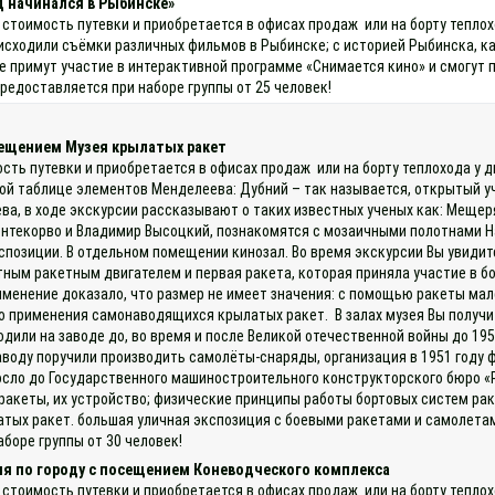
д начинался в Рыбинске»
 стоимость путевки и приобретается в офисах продаж или на борту тепло
исходили съёмки различных фильмов в Рыбинске; с историей Рыбинска, как
е примут участие в интерактивной программе «Снимается кино» и смогут 
редоставляется при наборе группы от 25 человек!
сещением Музея крылатых ракет
ость путевки и приобретается в офисах продаж или на борту теплохода у
ой таблице элементов Менделеева: Дубний – так называется, открытый у
ва, в ходе экскурсии рассказывают о таких известных ученых как: Мещер
онтекорво и Владимир Высоцкий, познакомятся с мозаичными полотнами Н
озиции. В отдельном помещении кинозал. Во время экскурсии Вы увидите
ным ракетным двигателем и первая ракета, которая приняла участие в бое
именение доказало, что размер не имеет значения: с помощью ракеты мал
о применения самонаводящихся крылатых ракет. В залах музея Вы получи
одили на заводе до, во время и после Великой отечественной войны до 19
воду поручили производить самолёты-снаряды, организация в 1951 году 
сло до Государственного машиностроительного конструкторского бюро «Р
ракеты, их устройство; физические принципы работы бортовых систем ра
тых ракет. большая уличная экспозиция с боевыми ракетами и самолетам
боре группы от 30 человек!
ия по городу с посещением Коневодческого комплекса
 стоимость путевки и приобретается в офисах продаж или на борту теплох