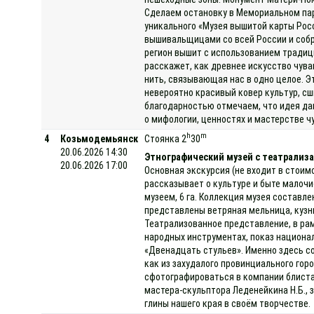
Сделаем остановку в Мемориальном парк
уникального «Музея вышитой карты Рос
вышивальщицами со всей России и собр
регион вышит с использованием традици
расскажет, как древнее искусство чув
нить, связывающая нас в одно целое. Э
невероятно красивый ковер культур, с
благодарностью отмечаем, что идея да
о мифологии, ценностях и мастерстве ч
h
m
4
Козьмодемьянск
Стоянка 2
30
20.06.2026 14:30
Этнографический музей с театрализа
20.06.2026 17:00
Основная экскурсия (не входит в стоим
рассказывает о культуре и быте малоч
музеем, 6 га. Коллекция музея составле
представлены ветряная мельница, кузниц
Театрализованное представление, в ра
народных инструментах, показ национа
«Двенадцать стульев». Именно здесь с
как из захудалого провинциального гор
сфотографироваться в компании блиста
мастера-скульптора Леденейкина Н.Б., 
глины нашего края в своём творчестве.