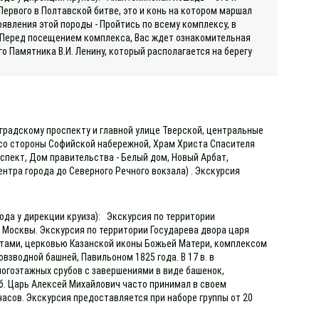
ервого в Полтавской битве, это и конь на котором маршал
оявления этой породы - Пройтись по всему комплексу, в
к Перед посещением комплекса, Вас ждет ознакомительная
о Памятника В.И. Ленину, который располагается на берегу
нградскому проспекту и главной улице Тверской, центральные
 со стороны Софийской набережной, Храм Христа Спасителя
оспект, Дом правительства - Белый дом, Новый Арбат,
нтра города до Северного Речного вокзала) . Экскурсия
ода у дирекции круиза): Экскурсия по территории
 Москвы. Экскурсия по территории Государева двора царя
ротами, церковью Казанской иконы Божьей Матери, комплексом
зводной башней, Павильоном 1825 года. В 17 в. в
огоэтажных срубов с завершениями в виде башенок,
. Царь Алексей Михайлович часто принимал в своем
асов. Экскурсия предоставляется при наборе группы от 20