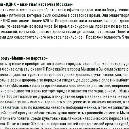
ия «ВДНХ – визитная карточка Москвы»
 стоимость путевки и приобретается в офисах продаж или на борту тепло
ьных пятников, которые были созданы в советское время. Они олицетворя
ВДНХ составляет более 520 Га. История выставки начинается еще в довое
аны, узнаваемым во всем мире. Во время экскурсии мы пройдем по цент
мозаикой, лепниной, резными деревянными деталями, витражами. Посетим
емя для самостоятельного осмотра павильонов. Продолжительность 5 час
городу «Мышиное царство»
ость путевки и приобретается в офисах продаж или на борту теплохода у 
ы любите слушать сказки?! Приезжайте в город Мышкин и Вы сами будете
иного царства: туристов встречают девки дворовые, учат кланяться, на 
роль, а девки дворовые за порядком следят, да дворцовые сплетни выбал
омнате «Мышкиных палат» организована «гостиница» для мышей, попросив
ично вписывается в архитектуру города и является его украшением. Мышк
лее 100 лет валяли не дурака, а аккуратные серые валенки, нет-нет, не 
ее можно узнать много интересного о процессе изготовления валенок, о то
 ревматизм, как по валенкам невесты выбирали жениха, а так же запастис
ивой пешей прогулке обязательно нужно посетить красивейшие места Мыш
 птичьего полёта. Среди культовых памятников классического периода В
ся. Даже в конце XIX века он поражал гостей города смелой архитектуро