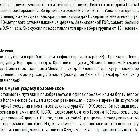
о по кличке Буцефал, это и кобыла по кличке Лизетта по седлом Петра П
фашисткой Германией. Во время экскурсии Вы сможете: - Узнать историю п
90 лошадей - Увидеть, как «работают» лошади - Покормить животное с ру
 10-метрового стул-великана из дерева, Иваньковской ГЭС, самого большог
3,5-4 часа. Экскурсия предоставляется при наборе группы от 15 человек!
 Москва
ость путевки и приобретается в офисах продаж заранее): Проезд по Лени
ая, улица Варварка выход на Красной площади _ 20 мин. Панорама Кремля
Воробьевы горы- панорама Москвы- выход, Поклонная гора, Кутузовский пр
тельность экскурсии до 5 часов (экскурсия 4 часа + трансфер 1 час из це
30 человек!
я в музей-усадьбу Коломенское
 стоимость путевки и приобретается в офисах продаж или на борту теплох
ба Коломенское бывшая царская резиденция – один из древнейших уголков
торией создания памятников архитектуры ХVI – ХIX веков: Спасскими во
осподня (памятник ЮНЕСКО), церковью Святого Георгия Победоносца, Водов
деревянный дворец. Он представлял собой грандиозное сооружение из мн
 террасами вдоль стен. Над крышами возвышалось множество печных труб
и они в восхищении называли его 8 чудом света. Продолжительность 5 ч