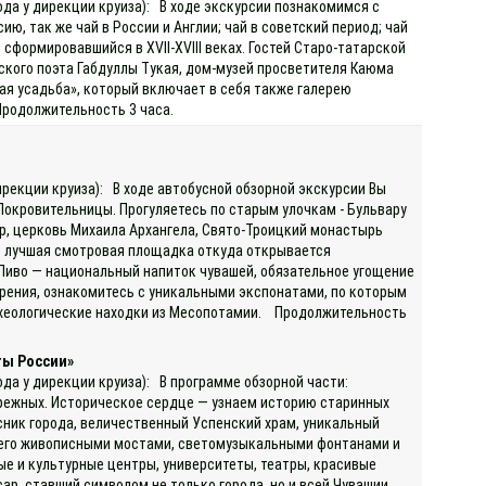
ода у дирекции круиза): В ходе экскурсии познакомимся с
ю, так же чай в России и Англии; чай в советский период; чай
сформировавшийся в XVII-XVIII веках. Гостей Старо-татарской
кого поэта Габдуллы Тукая, дом-музей просветителя Каюма
ая усадьба», который включает в себя также галерею
Продолжительность 3 часа.
)
ирекции круиза): В ходе автобусной обзорной экскурсии Вы
Покровительницы. Прогуляетесь по старым улочкам - Бульвару
ор, церковь Михаила Архангела, Свято-Троицкий монастырь
то лучшая смотровая площадка откуда открывается
 Пиво — национальный напиток чувашей, обязательное угощение
варения, ознакомитесь с уникальными экспонатами, по которым
археологические находки из Месопотамии. Продолжительность
ты России»
ода у дирекции круиза): В программе обзорной части:
ережных. Историческое сердце — узнаем историю старинных
сник города, величественный Успенский храм, уникальный
с его живописными мостами, светомузыкальными фонтанами и
ые и культурные центры, университеты, театры, красивые
, ставший символом не только города, но и всей Чувашии.