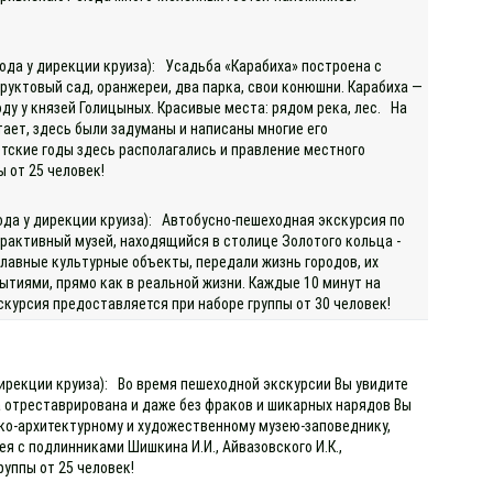
ода у дирекции круиза): Усадьба «Карабиха» построена с
уктовый сад, оранжереи, два парка, свои конюшни. Карабиха —
оду у князей Голицыных. Красивые места: рядом река, лес. На
тает, здесь были задуманы и написаны многие его
етские годы здесь располагались и правление местного
ы от 25 человек!
хода у дирекции круиза): Автобусно-пешеходная экскурсия по
ерактивный музей, находящийся в столице Золотого кольца -
главные культурные объекты, передали жизнь городов, их
тиями, прямо как в реальной жизни. Каждые 10 минут на
кскурсия предоставляется при наборе группы от 30 человек!
дирекции круиза): Во время пешеходной экскурсии Вы увидите
да отреставрирована и даже без фраков и шикарных нарядов Вы
ко-архитектурному и художественному музею-заповеднику,
я с подлинниками Шишкина И.И., Айвазовского И.К.,
руппы от 25 человек!