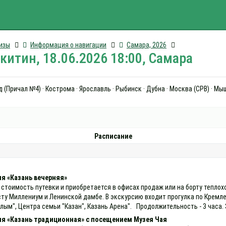
изы
Информация о навигации
Самара, 2026
итин, 18.06.2026 18:00, Самара
(Причал №4) · Кострома · Ярославль · Рыбинск · Дубна · Москва (СРВ) · Мы
Расписание
я «Казань вечерняя»
 стоимость путевки и приобретается в офисах продаж или на борту теплох
сту Миллениум и Ленинской дамбе. В экскурсию входит прогулка по Кремл
лым", Центра семьи "Казан", Казань Арена". Продолжительность - 3 часа.
ия «Казань традиционная» с посещением Музея Чая