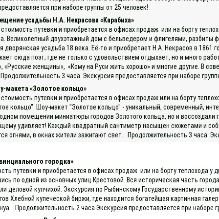
предоставляется при наборе группы от 25 человек!
ещение усадьбы Н.А. Некрасова «Карабиха»
 стоимость путевки и приобретается в офисах продаж или на борту теплох
а. Великолепный двухэтажный дом с бельведером и флигелями, разбиты фр
дворянская усадьба 18 века. Её-то и приобретает Н.А. Некрасов в 1861 г
ает сюда поэт, где не только с удовольствием отдыхает, но и много рабо
, «Русские женщины», «Кому на Руси жить хорошо» и многие другие. В сов
 Продолжительность 3 часа. Экскурсия предоставляется при наборе групп
у-макета «Золотое кольцо»
 стоимость путевки и приобретается в офисах продаж или на борту тепло
ое кольцо". Шоу-макет "Золотое кольцо" - уникальный, современный, инт
в одном помещении миниатюры городов Золотого кольца, но и воссоздали 
ящему удивляет! Каждый квадратный сантиметр насыщен сюжетами и собы
тся огнями, в окнах жители зажигают свет. Продолжительность 3 часа. Э
винциального городка»
ость путевки и приобретается в офисах продаж или на борту теплохода у 
шись по одной из основных улиц Крестовой. Вся историческая часть горо
ли деловой купчихой. Экскурсия по Рыбинскому Государственному истори
ов Хлебной купеческой биржи, где находится богатейшая картинная галере
Бенуа. Продолжительность 2 часа Экскурсия предоставляется при наборе г