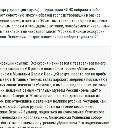
хода у дирекции круиза): Территория ВДНХ собрала в себе
ют советскую эпоху и образец господствовавших в разное
нное время, и почти за 80 лет выставка стала одним из самых
ральным аллеям и площадям выставки, полюбуемся уникальными
 павильон, где находится макет Москвы. В конце экскурсии
ов. Экскурсия предоставляется при наборе группы от 20
дирекции круиза): Экскурсия начинается с театрализованного
 рассказывать их! В резном волшебном тереме «Мышкины
приём к Мышиным Царю с Царицей ведут, просто так на приём
тывают. В тайных тёмных залах царского зверинца показывают
ших «политического» убежища, а именно, подаренных гостями
ин знаменит самым «тёплым» музеем России - речь идёт о
из мышиной шерсти. Мышкинские валенки сделаны только из
м, как относились к валенкам великие русские государи, как
ь модной обувью ручной работы на зимний сезон, ведь
кина: Верхний бульвар, подняться на колокольню Успенского
ерхневолжья и Ярославщины, Мышкинский Успенский собор-
й, богатым внешним и внутренним убранством. Его подкупольное