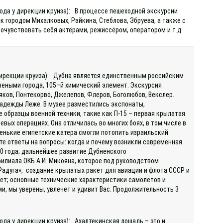
хода у дирекции круиза): В процессе пешеходной экскурсии
 городом Михалковых, Райкина, Стеблова, Збруева, а также с
почувствовать себя актёрами, режиссёром, оператором и т.д.
 дирекции круиза): Дубна является единственным российским
чеными города, 105–й химический элемент. Экскурсия
яков, Понтекорво, Джелепов, Флеров, Боголюбов, Векслер.
адежды Леже. В музее разместились экспонаты,
 образцы военной техники, такие как П-15 – первая крылатая
вых операциях. Она отличилась во многих боях, в том числе в
енькие египетские катера смогли потопить израильский
те ответы на вопросы: когда и почему возникли современная
50 года; дальнейшее развитие Дубненского
филиала ОКБ А.И. Микояна, которое под руководством
адуга», создание крылатых ракет для авиации и флота СССР и
кет; основные технические характеристики самолётов и
и, мы уверены, увлечет и удивит Вас. Продолжительность 3
ода у дирекции круиза): Ахалтекинская лошадь – это и