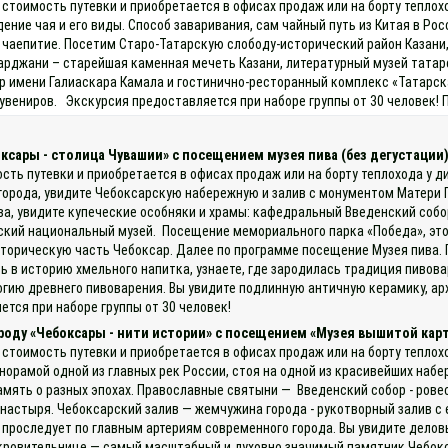
 стоимость путевки и приобретается в офисах продаж или на борту теплох
ние чая и его виды. Способ заваривания, сам чайный путь из Китая в Росси
е чаепитие. Посетим Старо-Татарскую слободу-исторический район Казани, 
рджани – старейшая каменная мечеть Казани, литературный музей татарс
р имени Галиаскара Камала и гостинично-ресторанный комплекс «Татарск
увениров. Экскурсия предоставляется при наборе группы от 30 человек! 
оксары - столица Чувашии» с посещением музея пива (без дегустации
ость путевки и приобретается в офисах продаж или на борту теплохода у д
города, увидите Чебоксарскую набережную и залив с монументом Матери 
ва, увидите купеческие особняки и храмы: кафедральный Введенский соб
ашский национальный музей. Посещение мемориального парка «Победа», э
историческую часть Чебоксар. Далее по программе посещение Музея пива.
есь в историю хмельного напитка, узнаете, где зародилась традиция пиво
гию древнего пивоварения. Вы увидите подлинную античную керамику, 
ется при наборе группы от 30 человек!
ороду «Чебоксары - нити истории» с посещением «Музея вышитой кар
 стоимость путевки и приобретается в офисах продаж или на борту теплох
норамой одной из главных рек России, стоя на одной из красивейших наб
амять о разных эпохах. Православные святыни — Введенский собор - рове
настыря. Чебоксарский залив — жемчужина города - рукотворный залив 
проследует по главным артериям современного города. Вы увидите делов
ровительнице — самый масштабный и духовно значимый памятник Чебоксар