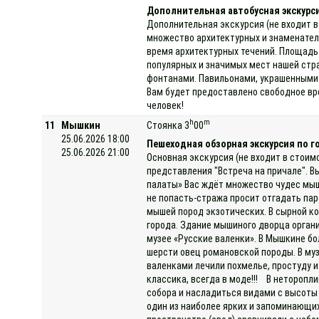
Дополнительная автобусная экскурс
Дополнительная экскурсия (не входит в
множество архитектурных и знаменател
время архитектурных течений. Площадь 
популярных и значимых мест нашей стр
фонтанами. Павильонами, украшенными 
Вам будет предоставлено свободное вр
человек!
h
m
11
Мышкин
Стоянка 3
00
25.06.2026 18:00
Пешеходная обзорная экскурсия по 
25.06.2026 21:00
Основная экскурсия (не входит в стоим
представления "Встреча на причале". В
палаты» Вас ждёт множество чудес мыш
не попасть-стража просит отгадать па
мышей пород экзотических. В сырной к
города. Здание мышиного дворца орган
музее «Русские валенки». В Мышкине бо
шерсти овец романовской породы. В муз
валенками лечили похмелье, простуду и
классика, всегда в моде!!! В неторопл
собора и насладиться видами с высоты
один из наиболее ярких и запоминающих