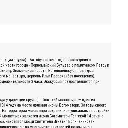
дирекции круиза): Автобусно-пешеходная экскурсия с
й части города - Первомайский Бульвар с памятником Петру и
олкову, Знаменские ворота, Богоявленскую площадь с
го монастыря, церковь Ильи Пророка (без посещения).
родолжительность 3 часа. Экскурсия предоставляется при
ода у дирекции круиза): Толгский монастырь — один из
1314 году на месте явления иконы Богоматери. За годы своего
. На территории монастыря сохранились уникальные постройки
 монастыря является икона Богоматери Толгской 14 века, с
есь находятся мощи Святителя Игнатия Брянчанинова-
и привлекают сюда многочисленных гостей-паломников.