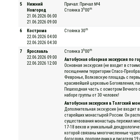
5
Нижний
Причал: Причал №4
h
m
Новгород
Стоянка 3
00
21.06.2026 06:00
21.06.2026 09:00
m
6
Кострома
Стоянка 30
22.06.2026 04:00
22.06.2026 04:30
h
m
7
Ярославль
Стоянка 3
00
22.06.2026 09:00
Автобусная обзорная экскурсия по го
22.06.2026 12:00
Основная экскурсия (не входит в стоим
посещением территории Спасо-Преображ
Февронье, Волковскую площадь с первы
красивейшей церковью Богоявления, па
Пешеходная часть с осмотром Вечного о
наборе группы от 30 человек!
Автобусная экскурсия в Толгский мо
Дополнительная экскурсия (не входит в
старейших монастырей России. Он распо
существования монастырь пережил мног
17-18 веков и уникальный дендрологиче
которой связаны многочисленные чудес
богослова, проповедника и писателя 1