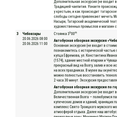
Дополнительная экскурсия (не входит в
Традицией чаепития. Узнаете происхожде
у крестьян, и как происходит татарско
слободы сегодня привлекают мечеть Ма
Насыри, Татарский академический теат
художественных промыслов и магазин с
h
m
3
Чебоксары
Стоянка 3
00
20.06.2026 08:00
Автобусная обзорная экскурсия «Чеб
20.06.2026 11:00
Основная экскурсия (не входит в стоим
познакомитесь с исторической частью 
купца Ефремова, ул. Константина Ивано
(1574), здание местной епархии и Чув
прекрасный вид на Волгу, залив и всю 
на всех праздниках. В музее вы окунёт
можно полностью восстановить техноло
2 часа 30 минут. Экскурсия предоставля
Автобусная обзорная экскурсия по г
Дополнительная экскурсия (не входит в
Величественная Волга — полюбуемся па
купеческих домов и зданий, хранящих п
комплекс Свято-Троицкого мужского мо
атмосферой отдыха. Далее наш автобус 
пешеходные зоны. Монумент Матери-Пок