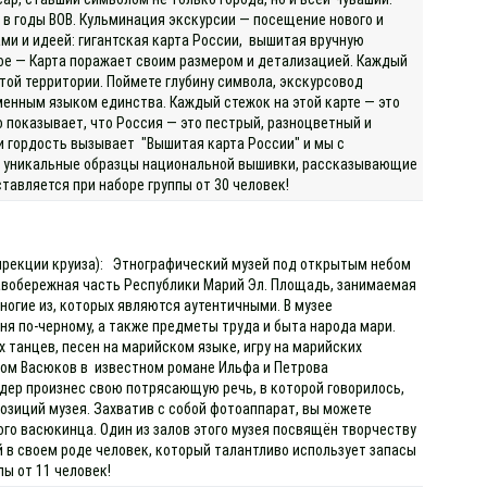
 в годы ВОВ. Кульминация экскурсии — посещение нового и
ми и идеей: гигантская карта России, вышитая вручную
ое — Карта поражает своим размером и детализацией. Каждый
той территории. Поймете глубину символа, экскурсовод
менным языком единства. Каждый стежок на этой карте — это
о показывает, что Россия — это пестрый, разноцветный и
и гордость вызывает "Вышитая карта России" и мы с
ны уникальные образцы национальной вышивки, рассказывающие
тавляется при наборе группы от 30 человек!
 дирекции круиза): Этнографический музей под открытым небом
равобережная часть Республики Марий Эл. Площадь, занимаемая
многие из, которых являются аутентичными. В музее
аня по-черному, а также предметы труда и быта народа мари.
танцев, песен на марийском языке, игру на марийских
зом Васюков в известном романе Ильфа и Петрова
дер произнес свою потрясающую речь, в которой говорилось,
озиций музея. Захватив с собой фотоаппарат, вы можете
го васюкинца. Один из залов этого музея посвящён творчеству
 в своем роде человек, который талантливо использует запасы
ы от 11 человек!