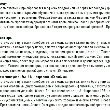
роду
ость путевки и приобретается в офисах продаж или на борту теплохода у 
енского монастыря. Автобусная часть экскурсии с осмотром историческо
м Русским Тетром имени Федора Волкова, а так же памятником Федору В
мятником Ярославу Мудрому и стенами древнейшего Спасо-Преображенско
гня, Успенсого собора, Ярославской стрелки, прогулка по набережной. П
настырь
 стоимость путевки и приобретается в офисах продаж или на борту теплох
ложен на левом берегу Волги, в черте современного Ярославля. Основан в 
очисленные пожары, эпидемии, нашествия врагов и расцветает в 17 веке
ский памятник — кедровая роща, посаженная при Иване Грозном. Святыней
а исцелений, прекращение моровой язвы в Ярославле и другие чудеса. Зд
9 века. Ухоженная территория, тишина создают здесь особую атмосферу 
предоставляется при наборе группы от 25 человек!
ещение усадьбы Н.А. Некрасова «Карабиха»
 стоимость путевки и приобретается в офисах продаж или на борту теплох
а. Великолепный двухэтажный дом с бельведером и флигелями, разбиты фр
дворянская усадьба 18 века. Её-то и приобретает Н.А. Некрасов в 1861 г
ает сюда поэт, где не только с удовольствием отдыхает, но и много рабо
, «Русские женщины», «Кому на Руси жить хорошо» и многие другие. В сов
 Продолжительность 3 часа. Экскурсия предоставляется при наборе групп