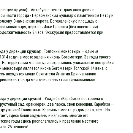
дирекции круиза): Автобусно-пешеходная экскурсия с
й части города - Первомайский Бульвар с памятником Петру и
олкову, Знаменские ворота, Богоявленскую площадь с
го монастыря, церковь Ильи Пророка (без посещения).
родолжительность 3 часа. Экскурсия предоставляется при
ода у дирекции круиза): Толгский монастырь — один из
1314 году на месте явления иконы Богоматери. За годы своего
. На территории монастыря сохранились уникальные постройки
 монастыря является икона Богоматери Толгской 14 века, с
есь находятся мощи Святителя Игнатия Брянчанинова-
и привлекают сюда многочисленных гостей-паломников.
ода у дирекции круиза): Усадьба «Карабиха» построена с
уктовый сад, оранжереи, два парка, свои конюшни. Карабиха —
оду у князей Голицыных. Красивые места: рядом река, лес. На
тает, здесь были задуманы и написаны многие его
етские годы здесь располагались и правление местного
ы от 25 человек!