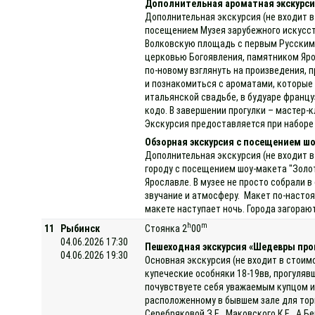
Дополнительная ароматная экскурсия
Дополнительная экскурсия (не входит в
посещением Музея зарубежного искусст
Волковскую площадь с первым Русским 
церковью Богоявления, памятником Яро
по-новому взглянуть на произведения, 
и познакомиться с ароматами, которые
итальянской свадьбе, в будуаре францу
кодо. В завершении прогулки – мастер
Экскурсия предоставляется при наборе 
Обзорная экскурсия с посещением шо
Дополнительная экскурсия (не входит в
городу с посещением шоу-макета "Золот
Ярославле. В музее не просто собрали 
звучание и атмосферу. Макет по-насто
макете наступает ночь. Города загораю
h
m
11
Рыбинск
Стоянка 2
00
04.06.2026 17:30
Пешеходная экскурсия «Шедевры про
04.06.2026 19:30
Основная экскурсия (не входит в стоим
купеческие особняки 18-19вв, прогуляв
почувствуете себя уважаемым купцом и
расположенному в бывшем зале для торг
Серебряковой З.Е., Маковского К.Е., А.