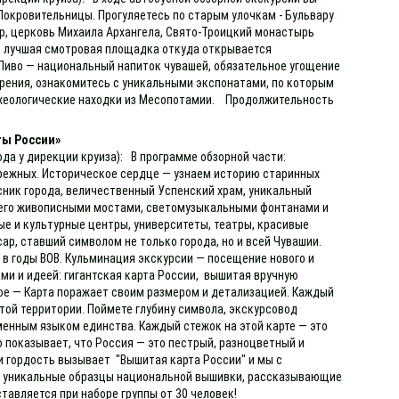
Покровительницы. Прогуляетесь по старым улочкам - Бульвару
ор, церковь Михаила Архангела, Свято-Троицкий монастырь
то лучшая смотровая площадка откуда открывается
 Пиво — национальный напиток чувашей, обязательное угощение
варения, ознакомитесь с уникальными экспонатами, по которым
археологические находки из Месопотамии. Продолжительность
ты России»
ода у дирекции круиза): В программе обзорной части:
ережных. Историческое сердце — узнаем историю старинных
сник города, величественный Успенский храм, уникальный
с его живописными мостами, светомузыкальными фонтанами и
ые и культурные центры, университеты, театры, красивые
, ставший символом не только города, но и всей Чувашии.
 в годы ВОВ. Кульминация экскурсии — посещение нового и
ми и идеей: гигантская карта России, вышитая вручную
ое — Карта поражает своим размером и детализацией. Каждый
той территории. Поймете глубину символа, экскурсовод
менным языком единства. Каждый стежок на этой карте — это
о показывает, что Россия — это пестрый, разноцветный и
и гордость вызывает "Вышитая карта России" и мы с
ны уникальные образцы национальной вышивки, рассказывающие
тавляется при наборе группы от 30 человек!