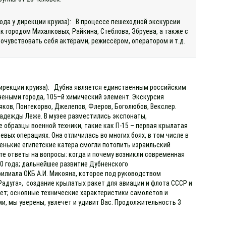
хода у дирекции круиза): В процессе пешеходной экскурсии
 городом Михалковых, Райкина, Стеблова, Збруева, а также с
почувствовать себя актёрами, режиссёром, оператором и т.д.
 дирекции круиза): Дубна является единственным российским
чеными города, 105–й химический элемент. Экскурсия
яков, Понтекорво, Джелепов, Флеров, Боголюбов, Векслер.
адежды Леже. В музее разместились экспонаты,
 образцы военной техники, такие как П-15 – первая крылатая
вых операциях. Она отличилась во многих боях, в том числе в
енькие египетские катера смогли потопить израильский
те ответы на вопросы: когда и почему возникли современная
50 года; дальнейшее развитие Дубненского
филиала ОКБ А.И. Микояна, которое под руководством
адуга», создание крылатых ракет для авиации и флота СССР и
кет; основные технические характеристики самолётов и
и, мы уверены, увлечет и удивит Вас. Продолжительность 3