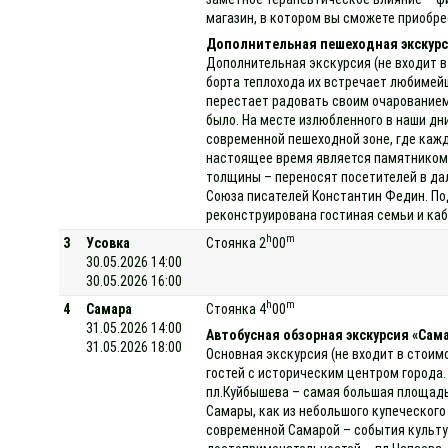
магазин, в котором вы сможете приобре
Дополнительная пешеходная экскурс
Дополнительная экскурсия (не входит в
борта теплохода их встречает любимей
перестает радовать своим очарованием.
было. На месте излюбленного в наши дн
современной пешеходной зоне, где кажды
настоящее время является памятником 
толщины – переносят посетителей в дал
Союза писателей Константин Федин. Под
реконструирована гостиная семьи и каб
h
m
3
Усовка
Стоянка 2
00
30.05.2026 14:00
30.05.2026 16:00
h
m
4
Самара
Стоянка 4
00
31.05.2026 14:00
Автобусная обзорная экскурсия «Самар
31.05.2026 18:00
Основная экскурсия (не входит в стоим
гостей с историческим центром города.
пл.Куйбышева – самая большая площадь
Самары, как из небольшого купеческого
современной Самарой – события культур