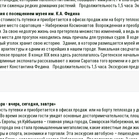
сти саженцы редких домашних растений. Продолжительность 1,5 часа. Эк
ия с посещением музея им. К.А. Федина
 стоимость путевки и приобретается в офисах продаж или на борту теплохо
шее место саратовцев – Набережная Космонавтов. Возрожденная и преоб
 За свою недолгую жизнь она претерпела множество изменений, а ведь все
и места для прогулок находились лишь причалы для грузовых судов. В ход
й уголок хранит свою историю. Здание, в котором размещается музей им. 
архитектуры и одним из старейших в нашем городе. Уникальная сводчатая
екое прошлое. В конце XIX века здесь располагалось Сретенское начальн
линные экспонаты рассказывают о жизни Саратова того времени и о детс
инет Константина Федина. Продолжительность 1,5 часа. Экскурсия предо
а - вчера, сегодня, завтра»
ость путевки и приобретается в офисах продаж или на борту теплохода у 
 Во время экскурсии гости увидят основные достопримечательности, площ
 Европы, ул.Куйбышева – главная улица города, Самарская Набережная, м
 города она стала промышленным мегаполисом, какие известные люди жил
ы и спорта, экономики и торговли. Эта экскурсия автобусно – пешеходн