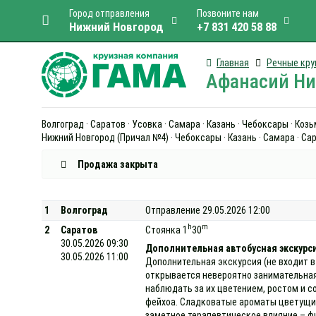
Город отправления
Позвоните нам
Нижний Новгород
+7 831 420 58 88
Главная
Речные кру
Афанасий Ник
Волгоград · Саратов · Усовка · Самара · Казань · Чебоксары · Ко
Нижний Новгород (Причал №4) · Чебоксары · Казань · Самара · Сар
Продажа закрыта
1
Волгоград
Отправление 29.05.2026 12:00
h
m
2
Саратов
Стоянка 1
30
30.05.2026 09:30
Дополнительная автобусная экскурс
30.05.2026 11:00
Дополнительная экскурсия (не входит в
открывается невероятно занимательная
наблюдать за их цветением, ростом и с
фейхоа. Сладковатые ароматы цветущих
заметное терапевтическое влияние – ф