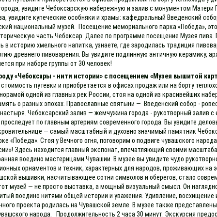
города, увидите Чебоксарскую набережную и залив с монументом Матери 
ва, увидите купеческие особняки и храмы: кафедральный Введенский соб
ашский национальный музей. Посещение мемориального парка «Победа», э
историческую часть Чебоксар. Далее по программе посещение Музея пива.
есь в историю хмельного напитка, узнаете, где зародилась традиция пиво
гию древнего пивоварения. Вы увидите подлинную античную керамику, 
ется при наборе группы от 30 человек!
ороду «Чебоксары - нити истории» с посещением «Музея вышитой кар
 стоимость путевки и приобретается в офисах продаж или на борту теплох
норамой одной из главных рек России, стоя на одной из красивейших наб
амять о разных эпохах. Православные святыни — Введенский собор - рове
настыря. Чебоксарский залив — жемчужина города - рукотворный залив 
проследует по главным артериям современного города. Вы увидите делов
ровительнице — самый масштабный и духовно значимый памятник Чебоксар
е «Победа». Стоя у Вечного огня, поговорим о подвиге чувашского народа
сии»! Здесь находится главный экспонат, впечатляющий своими масштаба
анная воедино мастерицами Чувашии. В музее вы увидите чудо рукотворн
онных орнаментов и техник, характерных для народов, проживающих на э
ашской вышивки, насчитывающее сотни символов и оберегов, стало совре
тот музей — не просто выставка, а мощный визуальный смысл. Он наглядн
шитый воедино нитями общей истории и уважения. Удивление, восхищение 
нного проекта родилась на Чувашской земле. В музее также представле
увашского народа. Продолжительность 2 часа 30 минут. Экскурсия предос