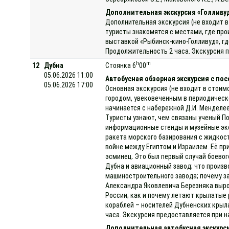
Дополнительная экскурсия «Голливу
Дополнительная экскурсия (не входит в
туристы знакомятся с местами, где про
выставкой «Рыбинск-кино-Голливуд», гд
Продолжительность 2 часа. Экскурсия п
h
m
12
Дубна
Стоянка 6
00
05.06.2026 11:00
Автобусная обзорная экскурсия с по
05.06.2026 17:00
Основная экскурсия (не входит в стоим
городом, увековеченным в периодическ
начинается с набережной Д.И. Менделее
Туристы узнают, чем связаны ученый П
информационные стенды и музейные эксп
ракета морского базирования с жидкост
войне между Египтом и Израилем. Её пр
эсминец. Это был первый случай боевог
Дубна и авиационный завод; что произв
машиностроительного завода; почему за
Александра Яковлевича Березняка выро
России; как и почему летают крылатые 
кораблей – носителей Дубненских крыла
часа. Экскурсия предоставляется при на
Дополнительная автобусная экскурс