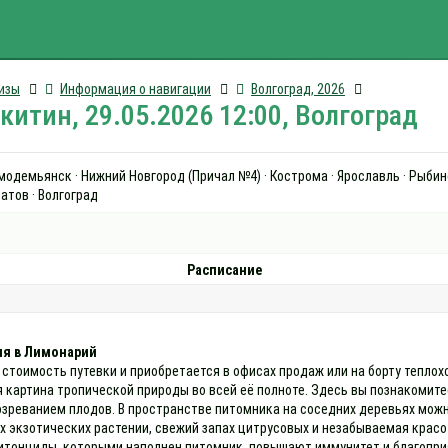
изы
Информация о навигации
Волгоград, 2026
итин, 29.05.2026 12:00, Волгоград
зьмодемьянск · Нижний Новгород (Причал №4) · Кострома · Ярославль · Рыбинс
атов · Волгоград
Расписание
ия в Лимонарий
 стоимость путевки и приобретается в офисах продаж или на борту тепло
 картина тропической природы во всей её полноте. Здесь вы познакомит
озреванием плодов. В пространстве питомника на соседних деревьях можн
 экзотических растении, свежий запах цитрусовых и незабываемая крас
итонциды, которыми наполнен питомник, повышают иммунитет и благопри