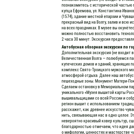
познакомитесь с исторической частью 
купца Ефремова, ул. Константина Ивано
(1574), здание местной епархии и Чув
прекрасный вид на Волгу, залив и всю 
на всех праздниках. В музее вы окунёт
можно полностью восстановить техноло
2 часа 30 минут. Экскурсия предоставля
Автобусная обзорная экскурсия по г
Дополнительная экскурсия (не входит в
Величественная Волга — полюбуемся па
купеческих домов и зданий, хранящих п
комплекс Свято-Троицкого мужского мо
атмосферой отдыха. Далее наш автобус 
пешеходные зоны. Монумент Матери-Пок
Сделаем остановку в Мемориальном парк
уникального «Музея вышитой карты Рос
вышивальщицами со всей России и собр
регион вышит с использованием традици
расскажет, как древнее искусство чув
нить, связывающая нас в одно целое. Э
невероятно красивый ковер культур, с
благодарностью отмечаем, что идея да
о мифологии, ценностях и мастерстве ч