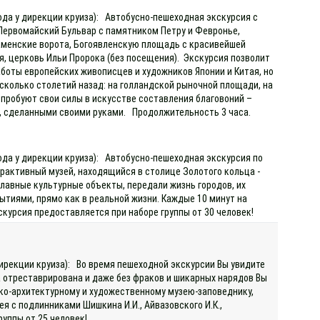
хода у дирекции круиза): Автобусно-пешеходная экскурсия с
 Первомайский Бульвар с памятником Петру и Февронье,
аменские ворота, Богоявленскую площадь с красивейшей
, церковь Ильи Пророка (без посещения). Экскурсия позволит
аботы европейских живописцев и художников Японии и Китая, но
сколько столетий назад: на голландской рыночной площади, на
опробуют свои силы в искусстве составления благовоний –
р, сделанными своими руками. Продолжительность 3 часа.
хода у дирекции круиза): Автобусно-пешеходная экскурсия по
ерактивный музей, находящийся в столице Золотого кольца -
главные культурные объекты, передали жизнь городов, их
тиями, прямо как в реальной жизни. Каждые 10 минут на
кскурсия предоставляется при наборе группы от 30 человек!
дирекции круиза): Во время пешеходной экскурсии Вы увидите
да отреставрирована и даже без фраков и шикарных нарядов Вы
ко-архитектурному и художественному музею-заповеднику,
я с подлинниками Шишкина И.И., Айвазовского И.К.,
руппы от 25 человек!