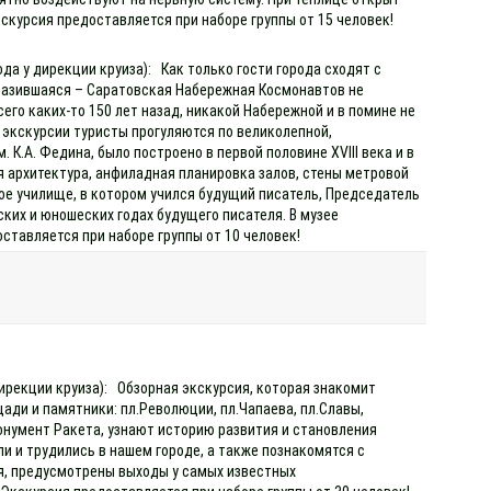
скурсия предоставляется при наборе группы от 15 человек!
да у дирекции круиза): Как только гости города сходят с
разившаяся – Саратовская Набережная Космонавтов не
го каких-то 150 лет назад, никакой Набережной и в помине не
е экскурсии туристы прогуляются по великолепной,
К.А. Федина, было построено в первой половине XVIII века и в
 архитектура, анфиладная планировка залов, стены метровой
ое училище, в котором учился будущий писатель, Председатель
ких и юношеских годах будущего писателя. В музее
ставляется при наборе группы от 10 человек!
дирекции круиза): Обзорная экскурсия, которая знакомит
ади и памятники: пл.Революции, пл.Чапаева, пл.Славы,
онумент Ракета, узнают историю развития и становления
и и трудились в нашем городе, а также познакомятся с
ая, предусмотрены выходы у самых известных