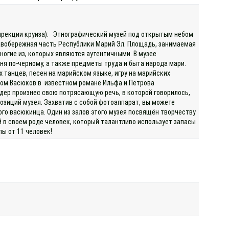
 дирекции круиза): Этнографический музей под открытым небом
равобережная часть Республики Марий Эл. Площадь, занимаемая
многие из, которых являются аутентичными. В музее
аня по-черному, а также предметы труда и быта народа мари.
танцев, песен на марийском языке, игру на марийских
зом Васюков в известном романе Ильфа и Петрова
дер произнес свою потрясающую речь, в которой говорилось,
озиций музея. Захватив с собой фотоаппарат, вы можете
го васюкинца. Один из залов этого музея посвящён творчеству
 в своем роде человек, который талантливо использует запасы
ы от 11 человек!