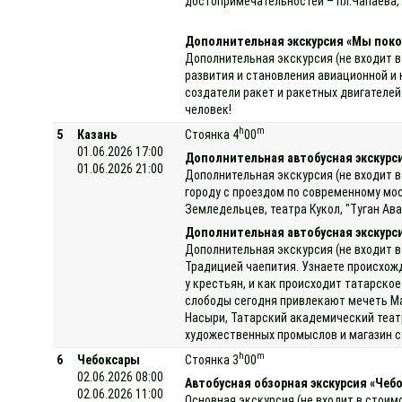
достопримечательностей – пл.Чапаева, 
Дополнительная экскурсия «Мы поко
Дополнительная экскурсия (не входит в
развития и становления авиационной и
создатели ракет и ракетных двигателей
человек!
h
m
5
Казань
Стоянка 4
00
01.06.2026 17:00
Дополнительная автобусная экскурси
01.06.2026 21:00
Дополнительная экскурсия (не входит в
городу с проездом по современному мо
Земледельцев, театра Кукол, "Туган Ава
Дополнительная автобусная экскурс
Дополнительная экскурсия (не входит в
Традицией чаепития. Узнаете происхожде
у крестьян, и как происходит татарско
слободы сегодня привлекают мечеть Ма
Насыри, Татарский академический теат
художественных промыслов и магазин с
h
m
6
Чебоксары
Стоянка 3
00
02.06.2026 08:00
Автобусная обзорная экскурсия «Чеб
02.06.2026 11:00
Основная экскурсия (не входит в стоим