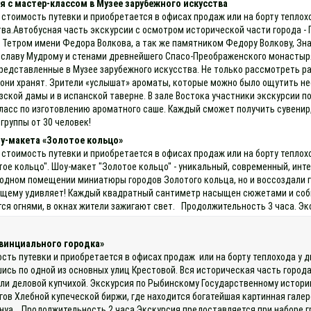
 с мастер-классом в Музее зарубежного искусства
 стоимость путевки и приобретается в офисах продаж или на борту тепло
ва.Автобусная часть экскурсии с осмотром исторической части города -
Тетром имени Федора Волкова, а так же памятником Федору Волкову, Зн
славу Мудрому и стенами древнейшего Спасо-Преображенского монастыря
представленные в Музее зарубежного искусства. Не только рассмотреть р
 они хранят. Зрители «услышат» ароматы, которые можно было ощутить не
зской дамы и в испанской таверне. В зале Востока участники экскурсии п
-класс по изготовлению ароматного саше. Каждый сможет получить сувени
группы от 30 человек!
у-макета «Золотое кольцо»
 стоимость путевки и приобретается в офисах продаж или на борту тепло
ое кольцо". Шоу-макет "Золотое кольцо" - уникальный, современный, инт
в одном помещении миниатюры городов Золотого кольца, но и воссоздали 
ящему удивляет! Каждый квадратный сантиметр насыщен сюжетами и собы
тся огнями, в окнах жители зажигают свет. Продолжительность 3 часа. Э
винциального городка»
ость путевки и приобретается в офисах продаж или на борту теплохода у 
шись по одной из основных улиц Крестовой. Вся историческая часть горо
ли деловой купчихой. Экскурсия по Рыбинскому Государственному истори
ов Хлебной купеческой биржи, где находится богатейшая картинная галере
Бенуа. Продолжительность 2 часа Экскурсия предоставляется при наборе г