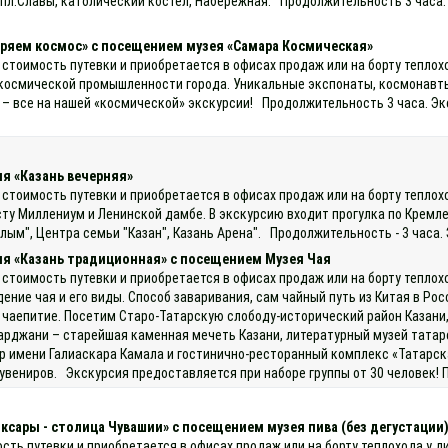
пл.Славы, католический костел, Набережная. Продолжительность 3 часа.
ряем космос» с посещением музея «Самара Космическая»
 стоимость путевки и приобретается в офисах продаж или на борту теплох
 космической промышленности города. Уникальные экспонаты, космонавт
 – все на нашей «космической» экскурсии! Продолжительность 3 часа. Эк
я «Казань вечерняя»
 стоимость путевки и приобретается в офисах продаж или на борту теплох
сту Миллениум и Ленинской дамбе. В экскурсию входит прогулка по Кремл
лым", Центра семьи "Казан", Казань Арена". Продолжительность - 3 часа.
ия «Казань традиционная» с посещением Музея Чая
 стоимость путевки и приобретается в офисах продаж или на борту теплох
ние чая и его виды. Способ заваривания, сам чайный путь из Китая в Росси
е чаепитие. Посетим Старо-Татарскую слободу-исторический район Казани, 
рджани – старейшая каменная мечеть Казани, литературный музей татарс
р имени Галиаскара Камала и гостинично-ресторанный комплекс «Татарск
увениров. Экскурсия предоставляется при наборе группы от 30 человек! 
оксары - столица Чувашии» с посещением музея пива (без дегустации
ость путевки и приобретается в офисах продаж или на борту теплохода у д