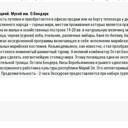
цией. Музей им. О.Бендера
ость путевки и приобретается в офисах продаж или на борту теплохода у
исленного народа – горных мари, местом проживания которых является п
на из жилых и хозяйственных построек 19-20 вв. в натуральную величину, 
а, черная (курная) изба, пчельник, различные амбары, баня по-белому, б
мках экскурсионной программы включающее в себя: исполнение марийских 
льных марийских костюмов. Козьмодемьянск, как известно, стал прообра
остоялся знаменитый шахматный турнир. А великий комбинатор Остап Бен
одка сделать элегантнейшую столицу мира. Этому посвящена одна из эксп
тельной троицы: Остапа Бендера, Кисы Воробьянинова и рыжего одноглазо
заслуженного работника культуры республики Марий Эл. Это неповторимый
 Продолжительность - 2 часа Экскурсия предоставляется при наборе групп