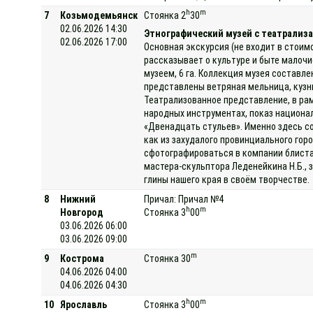
h
m
7
Козьмодемьянск
Стоянка 2
30
02.06.2026 14:30
Этнографический музей с театрализа
02.06.2026 17:00
Основная экскурсия (не входит в стоим
рассказывает о культуре и быте малоч
музеем, 6 га. Коллекция музея составле
представлены ветряная мельница, кузниц
Театрализованное представление, в ра
народных инструментах, показ национа
«Двенадцать стульев». Именно здесь с
как из захудалого провинциального гор
сфотографироваться в компании блиста
мастера-скульптора Леденейкина Н.Б., 
глины нашего края в своём творчестве.
8
Нижний
Причал: Причал №4
h
m
Новгород
Стоянка 3
00
03.06.2026 06:00
03.06.2026 09:00
m
9
Кострома
Стоянка 30
04.06.2026 04:00
04.06.2026 04:30
h
m
10
Ярославль
Стоянка 3
00