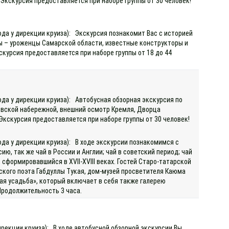
 Экскурсия предоставляется при наборе группы от 30 человек!
ода у дирекции круиза): Экскурсия познакомит Вас с историей
ы – уроженцы Самарской области, известные конструкторы и
скурсия предоставляется при наборе группы от 18 до 44
ода у дирекции круиза): Автобусная обзорная экскурсия по
евской набережной, внешний осмотр Кремля, Дворца
 Экскурсия предоставляется при наборе группы от 30 человек!
ода у дирекции круиза): В ходе экскурсии познакомимся с
ю, так же чай в России и Англии; чай в советский период; чай
сформировавшийся в XVII-XVIII веках. Гостей Старо-татарской
кого поэта Габдуллы Тукая, дом-музей просветителя Каюма
ая усадьба», который включает в себя также галерею
Продолжительность 3 часа.
)
ирекции круиза): В ходе автобусной обзорной экскурсии Вы