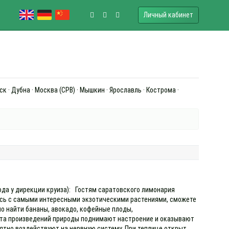
Личный кабинет
к · Дубна · Москва (СРВ) · Мышкин · Ярославль · Кострома ·
хода у дирекции круиза): Гостям саратовского лимонария
есь с самыми интересными экзотическими растениями, сможете
о найти бананы, авокадо, кофейные плоды,
ота произведений природы поднимают настроение и оказывают
ятно воздействуют на нервную систему. При теплице открыт