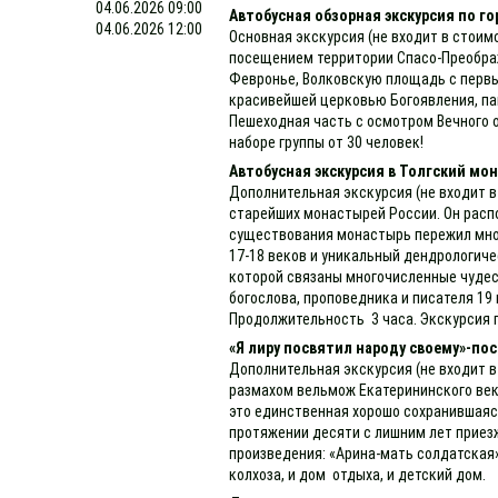
04.06.2026 09:00
Автобусная обзорная экскурсия по го
04.06.2026 12:00
Основная экскурсия (не входит в стоим
посещением территории Спасо-Преображ
Февронье, Волковскую площадь с первы
красивейшей церковью Богоявления, па
Пешеходная часть с осмотром Вечного о
наборе группы от 30 человек!
Автобусная экскурсия в Толгский мо
Дополнительная экскурсия (не входит в
старейших монастырей России. Он распо
существования монастырь пережил мног
17-18 веков и уникальный дендрологиче
которой связаны многочисленные чудес
богослова, проповедника и писателя 1
Продолжительность 3 часа. Экскурсия 
«Я лиру посвятил народу своему»-пос
Дополнительная экскурсия (не входит в
размахом вельмож Екатерининского век
это единственная хорошо сохранившаяся 
протяжении десяти с лишним лет приезж
произведения: «Арина-мать солдатская»
колхоза, и дом отдыха, и детский дом.