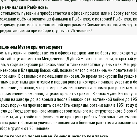
д начинался в Рыбинске»
 стоимость путевки и приобретается в офисах продаж или на борту тепло
исходили съёмки различных фильмов в Рыбинске; с историей Рыбинска, как
е примут участие в интерактивной программе «Снимается кино» и смогут 
редоставляется при наборе группы от 25 человек!
сещением Музея крылатых ракет
ость путевки и приобретается в офисах продаж или на борту теплохода у
ой таблице элементов Менделеева: Дубний – так называется, открытый у
ва, в ходе экскурсии рассказывают о таких известных ученых как: Мещер
онтекорво и Владимир Высоцкий, познакомятся с мозаичными полотнами Н
озиции. В отдельном помещении кинозал. Во время экскурсии Вы увидите
ным ракетным двигателем и первая ракета, которая приняла участие в бое
именение доказало, что размер не имеет значения: с помощью ракеты мал
о применения самонаводящихся крылатых ракет. В залах музея Вы получи
одили на заводе до, во время и после Великой отечественной войны до 19
воду поручили производить самолёты-снаряды, организация в 1951 году 
сло до Государственного машиностроительного конструкторского бюро «Р
ракеты, их устройство; физические принципы работы бортовых систем ра
тых ракет. большая уличная экспозиция с боевыми ракетами и самолетам
боре группы от 30 человек!
ия по городу с посещением Коневодческого комплекса