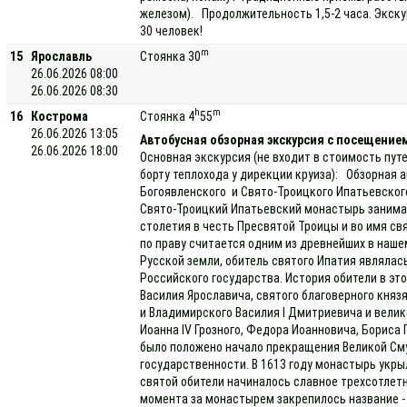
железом). Продолжительность 1,5-2 часа. Экску
30 человек!
m
15
Ярославль
Стоянка 30
26.06.2026 08:00
26.06.2026 08:30
h
m
16
Кострома
Стоянка 4
55
26.06.2026 13:05
Автобусная обзорная экскурсия с посещени
26.06.2026 18:00
Основная экскурсия (не входит в стоимость пут
борту теплохода у дирекции круиза): Обзорная 
Богоявленского и Свято-Троицкого Ипатьевског
Свято-Троицкий Ипатьевский монастырь занимае
столетия в честь Пресвятой Троицы и во имя св
по праву считается одним из древнейших в нашем
Русской земли, обитель святого Ипатия являла
Российского государства. История обители в эт
Василия Ярославича, святого благоверного княз
и Владимирского Василия I Дмитриевича и велико
Иоанна IV Грозного, Федора Иоанновича, Бориса 
было положено начало прекращения Великой См
государственности. В 1613 году монастырь укры
святой обители начиналось славное трехсотлет
момента за монастырем закрепилось название 