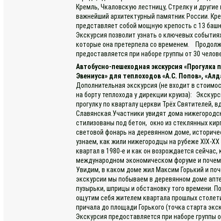
Кремль, Чкаловскую лестницу, Стрелку и други
важнейший архитектурный памятник России. Кре
представляет собой мощную крепость с 13 баш
Экскурсия позволит узнать о ключевых событиях
которые она претерпела со временем. Продолжи
предоставляется при наборе группы от 30 челов
Автобусно-пешеходная экскурсия «Прогулка
Эвениуса» для теплоходов «А.С. Попов», «Алд
Дополнительная экскурсия (не входит в стоимос
на борту теплохода у дирекции круиза): Экскур
прогулку по кварталу церкви Трёх Святителей, в
Славянская.Участники увидят дома нижегородс
стилизованы под бетон, окно из стеклянных кирп
световой фонарь на деревянном доме, историче
узнаем, как жили нижегородцы на рубеже XIX-XX
квартал в 1980-е и как он возрождается сейчас,
международном экономическом форуме и почему
Увидим, в каком доме жил Максим Горький и поч
экскурсии мы побываем в деревянном доме апте
пузырьки, шприцы и обстановку того времени. П
ощутим себя жителем квартала прошлых столети
причала до площади Горького (точка старта экс
Экскурсия предоставляется при наборе группы о