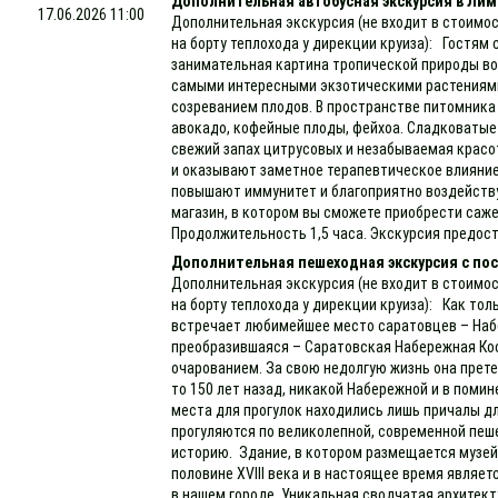
Дополнительная автобусная экскурсия в Ли
17.06.2026 11:00
Дополнительная экскурсия (не входит в стоимос
на борту теплохода у дирекции круиза): Гостям
занимательная картина тропической природы во 
самыми интересными экзотическими растениями
созреванием плодов. В пространстве питомника
авокадо, кофейные плоды, фейхоа. Сладковатые
свежий запах цитрусовых и незабываемая крас
и оказывают заметное терапевтическое влияни
повышают иммунитет и благоприятно воздейству
магазин, в котором вы сможете приобрести саж
Продолжительность 1,5 часа. Экскурсия предост
Дополнительная пешеходная экскурсия с пос
Дополнительная экскурсия (не входит в стоимос
на борту теплохода у дирекции круиза): Как тол
встречает любимейшее место саратовцев – Наб
преобразившаяся – Саратовская Набережная Ко
очарованием. За свою недолгую жизнь она прете
то 150 лет назад, никакой Набережной и в помин
места для прогулок находились лишь причалы дл
прогуляются по великолепной, современной пеше
историю. Здание, в котором размещается музей 
половине XVIII века и в настоящее время являе
в нашем городе. Уникальная сводчатая архитект