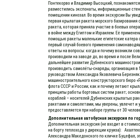
Понтекорво и Владимир Высоцкий, познакомятся
разместились экспонаты, информационные стен
помещении кинозал. Во время экскурсии Вы увид
первая крылатая ракета морского базирования 
ракета, которая приняла участие в боевых опера
в войне между Египтом и Израилем. Её применени
помощью ракеты маленькие египетские катера с
первый случай боевого применения самонаводящ
ответы на вопросы: когда и почему возникли со
производили на заводе до, во время и после Вел
дальнейшее развитие Дубненского машиностроит
производить самолёты-снаряды, организация в 1
руководством Александра Яковлевича Березняк
машиностроительного конструкторского бюро «Р
флота СССР и России; как и почему летают крыл
принципы работы бортовых систем ракет; основ
кораблей – носителей Дубненских крылатых рак
ракетами и самолетами, мы уверены, увлечет и 
предоставляется при наборе группы от 30 челов
Дополнительная автобусная экскурсия по г
Дополнительная экскурсия (не входит в стоимос
на борту теплохода у дирекции круиза): Ахалте
Александра Македонского по кличке Буцефал, эт