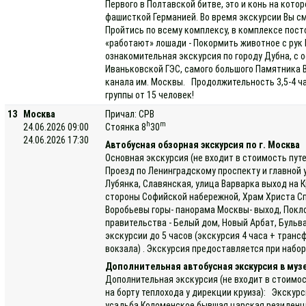
Первого в Полтавской битве, это и конь на кото
фашисткой Германией. Во время экскурсии Вы см
Пройтись по всему комплексу, в комплексе пост
«работают» лошади - Покормить животное с рук
ознакомительная экскурсия по городу Дубна, с 
Иваньковской ГЭС, самого большого Памятника В.
канала им. Москвы. Продолжительность 3,5-4 ч
группы от 15 человек!
13
Москва
Причал: СРВ
h
m
24.06.2026 09:00
Стоянка 8
30
24.06.2026 17:30
Автобусная обзорная экскурсия по г. Москва
Основная экскурсия (не входит в стоимость пут
Проезд по Ленинградскому проспекту и главной
Лубянка, Славянская, улица Варварка выход на 
стороны Софийской набережной, Храм Христа Спа
Воробьевы горы- панорама Москвы- выход, Покло
правительства - Белый дом, Новый Арбат, Буль
экскурсии до 5 часов (экскурсия 4 часа + транс
вокзала) . Экскурсия предоставляется при набор
Дополнительная автобусная экскурсия в муз
Дополнительная экскурсия (не входит в стоимос
на борту теплохода у дирекции круиза): Экскур
усадьба Коломенское бывшая царская резиденци