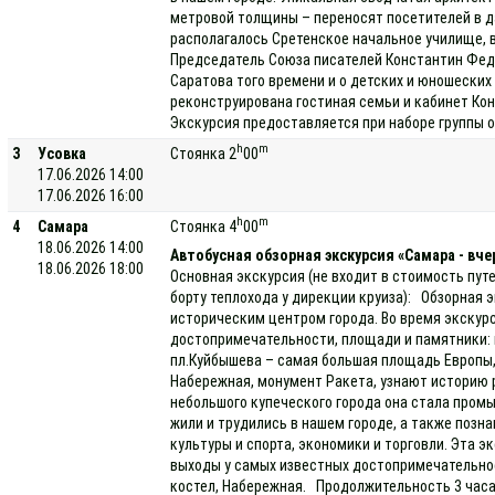
метровой толщины – переносят посетителей в да
располагалось Сретенское начальное училище, 
Председатель Союза писателей Константин Фед
Саратова того времени и о детских и юношеских 
реконструирована гостиная семьи и кабинет Ко
Экскурсия предоставляется при наборе группы о
h
m
3
Усовка
Стоянка 2
00
17.06.2026 14:00
17.06.2026 16:00
h
m
4
Самара
Стоянка 4
00
18.06.2026 14:00
Автобусная обзорная экскурсия «Самара - вче
18.06.2026 18:00
Основная экскурсия (не входит в стоимость пут
борту теплохода у дирекции круиза): Обзорная э
историческим центром города. Во время экскур
достопримечательности, площади и памятники: п
пл.Куйбышева – самая большая площадь Европы,
Набережная, монумент Ракета, узнают историю 
небольшого купеческого города она стала про
жили и трудились в нашем городе, а также позн
культуры и спорта, экономики и торговли. Эта 
выходы у самых известных достопримечательнос
костел, Набережная. Продолжительность 3 часа