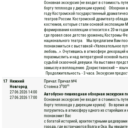
Основная экскурсия (не входит в стоимость пут
борту теплохода у дирекции круиза): Обзорная а
году Костромской государственный драматическ
театров России. Костромской драмтеатр облада
костюмов, которые стали основой экспозиции М
формирования коллекции относится к 20-м годам
где провел свое детство уроженец Костромы Фед
национального театра. Мы предлагаем Вам пос
познакомиться с выставкой «Увлекательное пут
любовь…». Очутившись в атмосфере декораций к 
поразмыслить и над литературной основой пьесы
судьбой сказочной девушки. На выставке предс
замыслу и воплощению. Дохристианский — языч
Продолжительность - 3 часа. Экскурсия предост
17
Нижний
Причал: Причал №4
h
m
Новгород
Стоянка 3
00
27.06.2026 14:00
Автобусно-пешеходная обзорная экскурсия п
27.06.2026 17:00
Основная экскурсия (не входит в стоимость пут
борту теплохода у дирекции круиза): Во время 
погрузитесь в атмосферу одного из старейших и
познакомит Вас
с богатой историей, архитектурными шедеврам
города, где встречаются Волга и Ока. Вы увидит