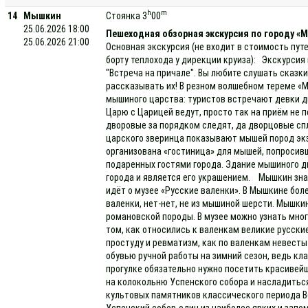
h
m
14
Мышкин
Стоянка 3
00
25.06.2026 18:00
Пешеходная обзорная экскурсия по городу «
25.06.2026 21:00
Основная экскурсия (не входит в стоимость пут
борту теплохода у дирекции круиза): Экскурсия
"Встреча на причале". Вы любите слушать сказк
рассказывать их! В резном волшебном тереме 
мышиного царства: туристов встречают девки д
Царю с Царицей ведут, просто так на приём не 
дворовые за порядком следят, да дворцовые сп
царского зверинца показывают мышей пород эк
организована «гостиница» для мышей, попросивш
подаренных гостями города. Здание мышиного д
города и является его украшением. Мышкин зна
идёт о музее «Русские валенки». В Мышкине боле
валенки, нет-нет, не из мышиной шерсти. Мышки
романовской породы. В музее можно узнать мног
том, как относились к валенкам великие русски
простуду и ревматизм, как по валенкам невесты
обувью ручной работы на зимний сезон, ведь кл
прогулке обязательно нужно посетить красивей
на колокольню Успенского собора и насладитьс
культовых памятников классического периода 
Успенский собор-один из наиболее ярких и запо