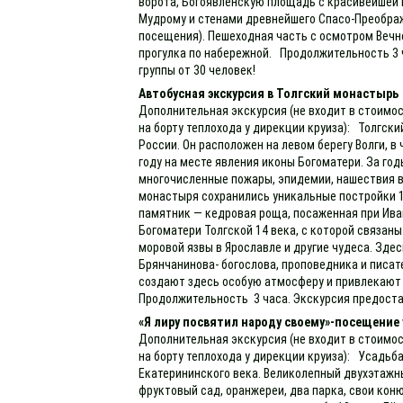
ворота, Богоявленскую площадь с красивейшей
Мудрому и стенами древнейшего Спасо-Преображ
посещения). Пешеходная часть с осмотром Вечно
прогулка по набережной. Продолжительность 3 
группы от 30 человек!
Автобусная экскурсия в Толгский монастырь
Дополнительная экскурсия (не входит в стоимос
на борту теплохода у дирекции круиза): Толгск
России. Он расположен на левом берегу Волги, в
году на месте явления иконы Богоматери. За г
многочисленные пожары, эпидемии, нашествия вр
монастыря сохранились уникальные постройки 1
памятник — кедровая роща, посаженная при Ива
Богоматери Толгской 14 века, с которой связа
моровой язвы в Ярославле и другие чудеса. Зде
Брянчанинова- богослова, проповедника и писат
создают здесь особую атмосферу и привлекают
Продолжительность 3 часа. Экскурсия предоста
«Я лиру посвятил народу своему»-посещение 
Дополнительная экскурсия (не входит в стоимос
на борту теплохода у дирекции круиза): Усадьб
Екатерининского века. Великолепный двухэтажн
фруктовый сад, оранжереи, два парка, свои кон