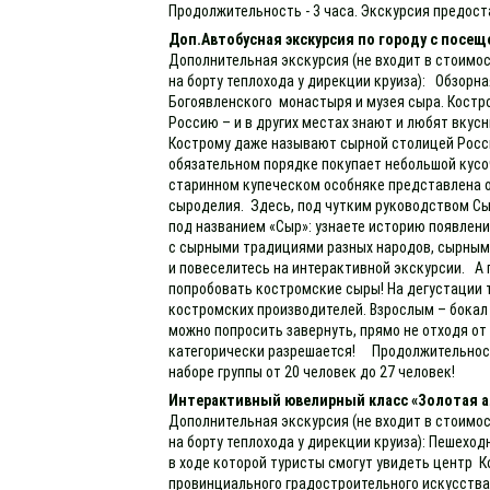
Продолжительность - 3 часа. Экскурсия предоста
Доп.Автобусная экскурсия по городу с посещ
Дополнительная экскурсия (не входит в стоимос
на борту теплохода у дирекции круиза): Обзорн
Богоявленского монастыря и музея сыра. Костро
Россию – и в других местах знают и любят вкус
Кострому даже называют сырной столицей России
обязательном порядке покупает небольшой кусо
старинном купеческом особняке представлена 
сыроделия. Здесь, под чутким руководством Сы
под названием «Сыр»: узнаете историю появлен
с сырными традициями разных народов, сырны
и повеселитесь на интерактивной экскурсии. А 
попробовать костромские сыры! На дегустации 
костромских производителей. Взрослым – бокал
можно попросить завернуть, прямо не отходя от
категорически разрешается! Продолжительность
наборе группы от 20 человек до 27 человек!
Интерактивный ювелирный класс «Золотая а
Дополнительная экскурсия (не входит в стоимос
на борту теплохода у дирекции круиза): Пешеход
в ходе которой туристы смогут увидеть центр К
провинциального градостроительного искусства