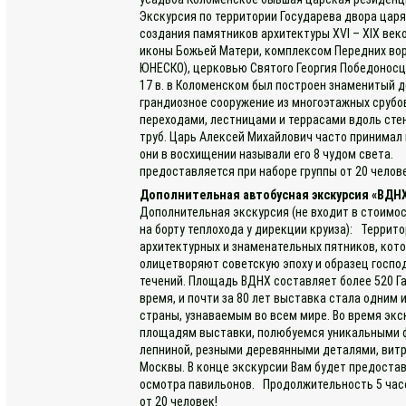
Экскурсия по территории Государева двора цар
создания памятников архитектуры ХVI – ХIX век
иконы Божьей Матери, комплексом Передних вор
ЮНЕСКО), церковью Святого Георгия Победоносца
17 в. в Коломенском был построен знаменитый 
грандиозное сооружение из многоэтажных срубо
переходами, лестницами и террасами вдоль ст
труб. Царь Алексей Михайлович часто принимал
они в восхищении называли его 8 чудом света.
предоставляется при наборе группы от 20 челов
Дополнительная автобусная экскурсия «ВДНХ
Дополнительная экскурсия (не входит в стоимос
на борту теплохода у дирекции круиза): Террит
архитектурных и знаменательных пятников, кото
олицетворяют советскую эпоху и образец госпо
течений. Площадь ВДНХ составляет более 520 Г
время, и почти за 80 лет выставка стала одним
страны, узнаваемым во всем мире. Во время эк
площадям выставки, полюбуемся уникальными ф
лепниной, резными деревянными деталями, витр
Москвы. В конце экскурсии Вам будет предоста
осмотра павильонов. Продолжительность 5 часо
от 20 человек!