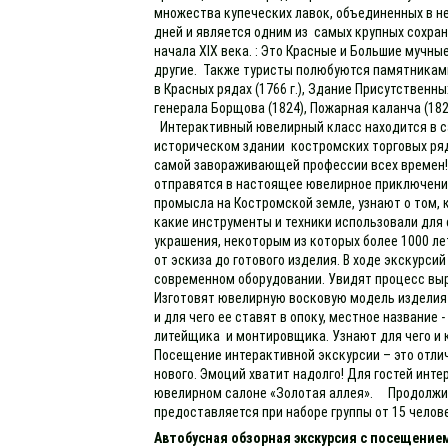
множества купеческих лавок, объединенных в н
дней и является одним из самых крупных сохран
начала XIX века. : Это Красные и Большие мучн
другие. Также туристы полюбуются памятника
в Красных рядах (1766 г.), Здание Присутственны
генерала Борщова (1824), Пожарная каланча (18
Интерактивный ювелирный класс находится в с
историческом здании костромских торговых ряд
самой завораживающей профессии всех времен! 
отправятся в настоящее ювелирное приключени
промысла на Костромской земле, узнают о том, 
какие инструменты и техники использовали для
украшения, некоторым из которых более 1000 л
от эскиза до готового изделия. В ходе экскурси
современном оборудовании. Увидят процесс вы
Изготовят ювелирную восковую модель изделия 
и для чего ее ставят в опоку, местное название
литейщика и монтировщика. Узнают для чего и 
Посещение интерактивной экскурсии – это отли
нового. Эмоций хватит надолго! Для гостей инт
ювелирном салоне «Золотая аллея». Продолжител
предоставляется при наборе группы от 15 челове
Автобусная обзорная экскурсия с посещение