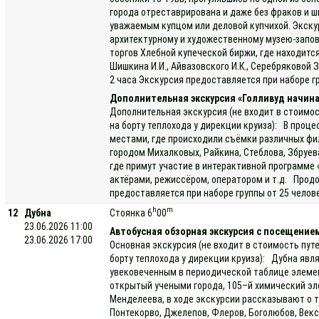
города отреставрирована и даже без фраков и 
уважаемым купцом или деловой купчихой. Экску
архитектурному и художественному музею-запов
торгов Хлебной купеческой биржи, где находитс
Шишкина И.И., Айвазовского И.К., Серебряковой З
2 часа Экскурсия предоставляется при наборе гр
Дополнительная экскурсия «Голливуд начина
Дополнительная экскурсия (не входит в стоимос
на борту теплохода у дирекции круиза): В проц
местами, где происходили съёмки различных фи
городом Михалковых, Райкина, Стеблова, Збруев
где примут участие в интерактивной программе 
актёрами, режиссёром, оператором и т.д. Прод
предоставляется при наборе группы от 25 челов
h
m
12
Дубна
Стоянка 6
00
23.06.2026 11:00
Автобусная обзорная экскурсия с посещение
23.06.2026 17:00
Основная экскурсия (не входит в стоимость пут
борту теплохода у дирекции круиза): Дубна яв
увековеченным в периодической таблице элемен
открытый учеными города, 105–й химический эл
Менделеева, в ходе экскурсии рассказывают о т
Понтекорво, Джелепов, Флеров, Боголюбов, Векс