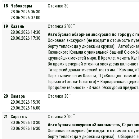
m
18
Чебоксары
Стоянка 30
28.06.2026 06:30
28.06.2026 07:00
h
m
19
Казань
Стоянка 3
00
28.06.2026 14:30
Автобусная обзорная экскурсия по городу с 
28.06.2026 17:30
Основная экскурсия (не входит в стоимость пут
борту теплохода у дирекции круиза): Автобусна
Казанского Кремля с уникальной башней Сююмби
крупнейших мечетей мира. В Кремле: мечеть Ку
Во время вечерней стоянки экскурсия включает 
Татарский драматический театр им. Г. Камала, «
Парк тысячелетия Казани, ТЦ «Кольцо» - самый 
Горького-Гоголя-Толстого) – Варваринская цер
Продолжительность - 3 часа. Экскурсия предост
m
20
Самара
Стоянка 30
29.06.2026 15:30
29.06.2026 16:00
h
m
21
Саратов
Стоянка 3
00
30.06.2026 13:30
Автобусная экскурсия «Знакомьтесь, Саратов
30.06.2026 16:30
Основная экскурсия (не входит в стоимость пут
борту теплохода у дирекции круиза): Обзорная э