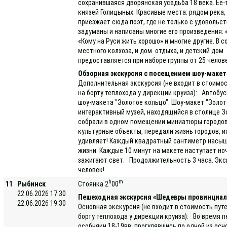
сохранившаяся дворянская усадьба 18 века. Её-т
князей Голицыных. Красивые места: рядом река,
приезжает сюда поэт, где не только с удовольст
задуманы и написаны многие его произведения:
«Кому на Руси жить хорошо» и многие другие. В 
местного колхоза, и дом отдыха, и детский дом
предоставляется при наборе группы от 25 челов
Обзорная экскурсия с посещением шоу-макет
Дополнительная экскурсия (не входит в стоимос
на борту теплохода у дирекции круиза): Автобу
шоу-макета "Золотое кольцо". Шоу-макет "Золот
интерактивный музей, находящийся в столице Зо
собрали в одном помещении миниатюры городов 
культурные объекты, передали жизнь городов, 
удивляет! Каждый квадратный сантиметр насыщ
жизни. Каждые 10 минут на макете наступает ноч
зажигают свет. Продолжительность 3 часа. Экс
человек!
h
m
11
Рыбинск
Стоянка 2
00
22.06.2026 17:30
Пешеходная экскурсия «Шедевры провинциал
22.06.2026 19:30
Основная экскурсия (не входит в стоимость пут
борту теплохода у дирекции круиза): Во время 
особняки 18-19вв, прогулявшись по одной из ос