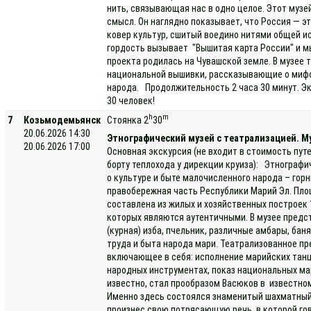
нить, связывающая нас в одно целое. Этот музе
смысл. Он наглядно показывает, что Россия — э
ковер культур, сшитый воедино нитями общей ис
гордость вызывает "Вышитая карта России" и м
проекта родилась на Чувашской земле. В музее
национальной вышивки, рассказывающие о мифо
народа. Продолжительность 2 часа 30 минут. Эк
30 человек!
h
m
7
Козьмодемьянск
Стоянка 2
30
20.06.2026 14:30
Этнографический музей с театрализацией. Му
20.06.2026 17:00
Основная экскурсия (не входит в стоимость пут
борту теплохода у дирекции круиза): Этнограф
о культуре и быте малочисленного народа – гор
правобережная часть Республики Марий Эл. Площ
составлена из жилых и хозяйственных построек 1
которых являются аутентичными. В музее предс
(курная) изба, пчельник, различные амбары, бан
труда и быта народа мари. Театрализованное п
включающее в себя: исполнение марийских танце
народных инструментах, показ национальных ма
известно, стал прообразом Васюков в известно
Именно здесь состоялся знаменитый шахматный 
произнес свою потрясающую речь, в которой гов