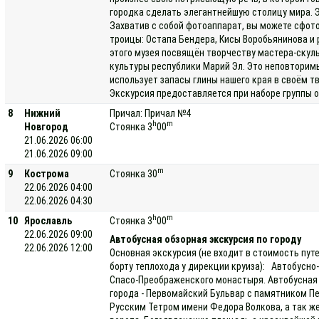
городка сделать элегантнейшую столицу мира. 
Захватив с собой фотоаппарат, вы можете сфот
троицы: Остапа Бендера, Кисы Воробьянинова и 
этого музея посвящён творчеству мастера-скуль
культуры республики Марий Эл. Это неповторим
использует запасы глины нашего края в своём т
Экскурсия предоставляется при наборе группы о
8
Нижний
Причал: Причал №4
h
m
Новгород
Стоянка 3
00
21.06.2026 06:00
21.06.2026 09:00
m
9
Кострома
Стоянка 30
22.06.2026 04:00
22.06.2026 04:30
h
m
10
Ярославль
Стоянка 3
00
22.06.2026 09:00
Автобусная обзорная экскурсия по городу
22.06.2026 12:00
Основная экскурсия (не входит в стоимость пут
борту теплохода у дирекции круиза): Автобусн
Спасо-Преображенского монастыря. Автобусная 
города - Первомайский Бульвар с памятником П
Русским Тетром имени Федора Волкова, а так ж