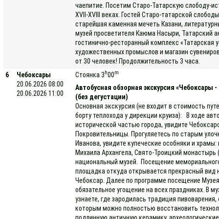
чаепитие. Посетим Старо-Татарскую слободу-ис
XVII-XVIII веках. Гостей Старо-татарской слоб
старейшая каменная мечеть Казани, литературны
музей просветителя Каюма Насыри, Татарский а
гостинично-ресторанный комплекс «Татарская у
художественных промыслов и магазин сувениров
от 30 человек! Продолжительность 3 часа.
h
m
6
Чебоксары
Стоянка 3
00
20.06.2026 08:00
Автобусная обзорная экскурсия «Чебоксары -
20.06.2026 11:00
(без дегустации)
Основная экскурсия (не входит в стоимость пут
борту теплохода у дирекции круиза): В ходе ав
исторической частью города, увидите Чебоксар
Покровительницы. Прогуляетесь по старым улочк
Иванова, увидите купеческие особняки и храмы
Михаила Архангела, Свято-Троицкий монастырь (
национальный музей. Посещение мемориального
площадка откуда открывается прекрасный вид н
Чебоксар. Далее по программе посещение Музея
обязательное угощение на всех праздниках. В му
узнаете, где зародилась традиция пивоварения,
которым можно полностью восстановить техноло
подлинную античную керамику, археологически