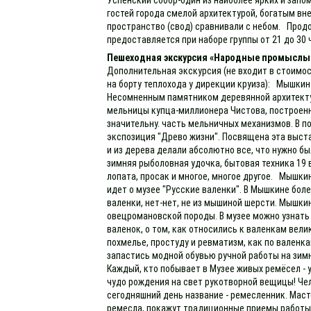
гостей города смелой архитектурой, богатым вн
пространство (свод) сравнивали с небом. Прод
предоставляется при наборе группы от 21 до 30 
Пешеходная экскурсия «Народные промыслы
Дополнительная экскурсия (не входит в стоимос
на борту теплохода у дирекции круиза): Мышкин
Несомненным памятником деревянной архитекту
мельницы купца-миллионера Чистова, построенн
значительну. часть мельничных механизмов. В 
экспозиция "Древо жизни". Посвящена эта выст
и из дерева делали абсолютно все, что нужно бы
зимняя рыболовная удочка, бытовая техника 19 
лопата, просак и многое, многое другое. Мышки
идет о музее "Русские валенки". В Мышкине боле
валенки, нет-нет, не из мышиной шерсти. Мышки
овецромановской породы. В музее можно узнать 
валенок, о том, как относились к валенкам вели
похмелье, простуду и ревматизм, как по валенк
запастись модной обувью ручной работы на зимн
Каждый, кто побывает в Музее живых ремёсел -
чудо рождения на свет рукотворной вещицы! Чел
сегодняшний день название - ремесленник. Мас
ремесла, покажут традиционные приемы работы 