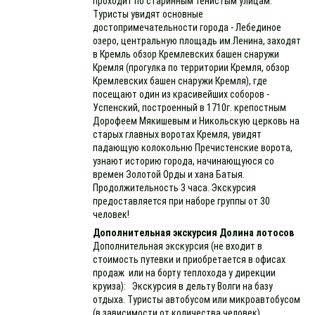
проходит по старинным тенистым улицам.
Туристы увидят основные
достопримечательности города - Лебединое
озеро, центральную площадь им.Ленина, заходят
в Кремль обзор Кремлевских башен снаружи
Кремля (прогулка по территории Кремля, обзор
Кремлевских башен снаружи Кремля), где
посещают один из красивейших соборов -
Успенский, построенный в 1710г. крепостным
Дорофеем Мякишевым и Никольскую церковь на
старых главных воротах Кремля, увидят
падающую колокольню Пречистенские ворота,
узнают историю города, начинающуюся со
времен Золотой Орды и хана Батыя.
Продолжительность 3 часа. Экскурсия
предоставляется при наборе группы от 30
человек!
Дополнительная экскурсия Долина лотосов
Дополнительная экскурсия (не входит в
стоимость путевки и приобретается в офисах
продаж или на борту теплохода у дирекции
круиза): Экскурсия в дельту Волги на базу
отдыха. Туристы автобусом или микроавтобусом
(в зависимости от количества человек)