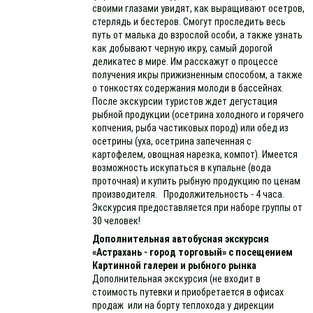
своими глазами увидят, как выращивают осетров,
стерлядь и бестеров. Смогут проследить весь
путь от малька до взрослой особи, а также узнать
как добывают черную икру, самый дорогой
деликатес в мире. Им расскажут о процессе
получения икры прижизненным способом, а также
о тонкостях содержания молоди в бассейнах.
После экскурсии туристов ждет дегустация
рыбной продукции (осетрина холодного и горячего
копчения, рыба частиковых пород) или обед из
осетрины (уха, осетрина запеченная с
картофелем, овощная нарезка, компот). Имеется
возможность искупаться в купальне (вода
проточная) и купить рыбную продукцию по ценам
производителя. Продолжительность - 4 часа.
Экскурсия предоставляется при наборе группы от
30 человек!
Дополнительная автобусная экскурсия
«Астрахань - город торговый» с посещением
Картинной галереи и рыбного рынка
Дополнительная экскурсия (не входит в
стоимость путевки и приобретается в офисах
продаж или на борту теплохода у дирекции