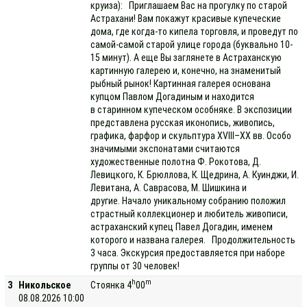
круиза): Приглашаем Вас на прогулку по старой
Астрахани! Вам покажут красивые купеческие
дома, где когда-то кипела торговля, и проведут по
самой-самой старой улице города (буквально 10-
15 минут). А еще Вы заглянете в Астраханскую
картинную галерею и, конечно, на знаменитый
рыбный рынок! Картинная галерея основана
купцом Павлом Догадиным и находится
в старинном купеческом особняке. В экспозиции
представлена русская иконопись, живопись,
графика, фарфор и скульптура XVIII–XX вв. Особо
значимыми экспонатами считаются
художественные полотна Ф. Рокотова, Д.
Левицкого, К. Брюллова, К. Щедрина, А. Куинджи, И.
Левитана, А. Саврасова, М. Шишкина и
другие. Начало уникальному собранию положил
страстный коллекционер и любитель живописи,
астраханский купец Павел Догадин, именем
которого и названа галерея. Продолжительность
3 часа. Экскурсия предоставляется при наборе
группы от 30 человек!
h
m
3
Никольское
Стоянка 4
00
08.08.2026 10:00