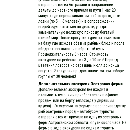
отправляются из Астрахани в направлении
дельты до частного причала (в пути 1 час 20
минут.), где пересаживаются на быстроходные
лодки (по 5 — 6 человек) и в сопровождении
егерей едут кататься по дельте, увидят
замечательную волжскую природу, богатый
птичий мир. После прогулки туристы приезжают
на базу, где их ждет обед из рыбных блюд и после
обеда отправляются в обратный путь.
Продолжительность 6 часов. Стоимость
экскурсии на ребенка - от 3 до 10 лет! Период
цветения лотосов - с середины июля до конца
августа! Экскурсия предоставляется при наборе
группы от 30 человек!
Дополнительная экскурсия Осетровая ферма
Дополнительная экскурсия (не входит в
стоимость путевки и приобретается в офисах
продаж или на борту теплохода у дирекции
круиза): Экскурсия на ферму по воспроизводству
рыб осетровых пород – автобусом туристы
отправляются от причала на одну из осетровых
ферм Астраханской области. В пути около часа. На
ферме в ходе экскурсии по садкам туристы