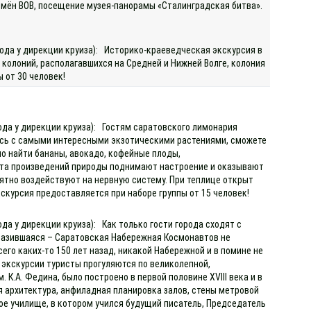
емён ВОВ, посещение музея-панорамы «Сталинградская битва».
хода у дирекции круиза): Историко-краеведческая экскурсия в
 колоний, располагавшихся на Средней и Нижней Волге, колония
 от 30 человек!
хода у дирекции круиза): Гостям саратовского лимонария
есь с самыми интересными экзотическими растениями, сможете
о найти бананы, авокадо, кофейные плоды,
ота произведений природы поднимают настроение и оказывают
ятно воздействуют на нервную систему. При теплице открыт
скурсия предоставляется при наборе группы от 15 человек!
да у дирекции круиза): Как только гости города сходят с
разившаяся – Саратовская Набережная Космонавтов не
го каких-то 150 лет назад, никакой Набережной и в помине не
е экскурсии туристы прогуляются по великолепной,
К.А. Федина, было построено в первой половине XVIII века и в
 архитектура, анфиладная планировка залов, стены метровой
ое училище, в котором учился будущий писатель, Председатель