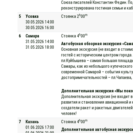
Союза писателей Константин Федин. Под
реконструирована гостиная семьи и каб
h
m
5
Усовка
Стоянка 2
00
30.05.2026 14:00
30.05.2026 16:00
h
m
6
Самара
Стоянка 4
00
31.05.2026 14:00
Автобусная обзорная экскурсия «Самар
31.05.2026 18:00
Основная экскурсия (не входит в стоим
гостей с историческим центром города.
пл.Куйбышева – самая большая площадь
Самары, как из небольшого купеческого
современной Самарой – события культур
достопримечательностей – пл.Чапаева, 
Дополнительная экскурсия «Мы поко
Дополнительная экскурсия (не входит в
развития и становления авиационной и
создатели ракет и ракетных двигателей
человек!
h
m
7
Казань
Стоянка 4
00
01.06.2026 17:00
Дополнительная автобусная экскурси
01.06.2026 21:00