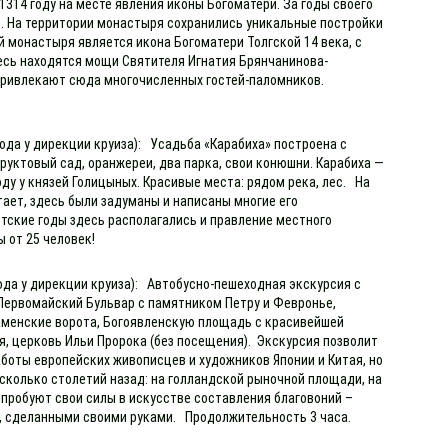
1314 году на месте явления иконы Богоматери. За годы своего
. На территории монастыря сохранились уникальные постройки
 монастыря является икона Богоматери Толгской 14 века, с
есь находятся мощи Святителя Игнатия Брянчанинова-
и привлекают сюда многочисленных гостей-паломников.
ода у дирекции круиза): Усадьба «Карабиха» построена с
уктовый сад, оранжереи, два парка, свои конюшни. Карабиха —
оду у князей Голицыных. Красивые места: рядом река, лес. На
тает, здесь были задуманы и написаны многие его
етские годы здесь располагались и правление местного
ы от 25 человек!
хода у дирекции круиза): Автобусно-пешеходная экскурсия с
 Первомайский Бульвар с памятником Петру и Февронье,
аменские ворота, Богоявленскую площадь с красивейшей
, церковь Ильи Пророка (без посещения). Экскурсия позволит
аботы европейских живописцев и художников Японии и Китая, но
сколько столетий назад: на голландской рыночной площади, на
опробуют свои силы в искусстве составления благовоний –
р, сделанными своими руками. Продолжительность 3 часа.