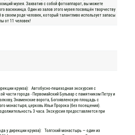
озиций музея. Захватив с собой фотоаппарат, вы можете
го васюкинца. Один из залов этого музея посвящён творчеству
 в своем роде человек, который талантливо использует запасы
ы от 11 человек!
дирекции круиза): Автобусно-пешеходная экскурсия с
й части города - Первомайский Бульвар с памятником Петру и
олкову, Знаменские ворота, Богоявленскую площадь с
го монастыря, церковь Ильи Пророка (без посещения).
родолжительность 3 часа. Экскурсия предоставляется при
ода у дирекции круиза): Толгский монастырь — один из