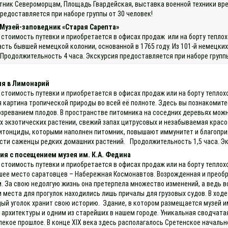
тник Североморцам, Площадь Гвардейская, выставка военной техники вр
редоставляется при наборе группы от 30 человек!
 Музей-заповедник «Старая Сарепта»
 стоимость путевки и приобретается в офисах продаж или на борту тепло
асть бывшей немецкой колонии, основанной в 1765 году. Из 101-й немецких
родолжительность 4 часа. Экскурсия предоставляется при наборе группы
ия в Лимонарий
 стоимость путевки и приобретается в офисах продаж или на борту тепло
 картина тропической природы во всей её полноте. Здесь вы познакомит
озреванием плодов. В пространстве питомника на соседних деревьях можн
 экзотических растении, свежий запах цитрусовых и незабываемая крас
итонциды, которыми наполнен питомник, повышают иммунитет и благопри
сти саженцы редких домашних растений. Продолжительность 1,5 часа. Эк
ия с посещением музея им. К.А. Федина
 стоимость путевки и приобретается в офисах продаж или на борту теплохо
шее место саратовцев – Набережная Космонавтов. Возрожденная и преоб
 За свою недолгую жизнь она претерпела множество изменений, а ведь все
и места для прогулок находились лишь причалы для грузовых судов. В ход
й уголок хранит свою историю. Здание, в котором размещается музей им. 
архитектуры и одним из старейших в нашем городе. Уникальная сводчатая
екое прошлое. В конце XIX века здесь располагалось Сретенское начальн