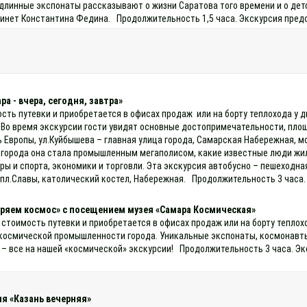
линные экспонаты рассказывают о жизни Саратова того времени и о детс
инет Константина Федина. Продолжительность 1,5 часа. Экскурсия предо
а - вчера, сегодня, завтра»
ость путевки и приобретается в офисах продаж или на борту теплохода у 
 Во время экскурсии гости увидят основные достопримечательности, площ
 Европы, ул.Куйбышева – главная улица города, Самарская Набережная, м
 города она стала промышленным мегаполисом, какие известные люди жил
ы и спорта, экономики и торговли. Эта экскурсия автобусно – пешеходн
пл.Славы, католический костел, Набережная. Продолжительность 3 часа.
ряем космос» с посещением музея «Самара Космическая»
 стоимость путевки и приобретается в офисах продаж или на борту теплох
 космической промышленности города. Уникальные экспонаты, космонавт
 – все на нашей «космической» экскурсии! Продолжительность 3 часа. Эк
я «Казань вечерняя»