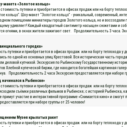
у-макета «Золотое кольцо»
 стоимость путевки и приобретается в офисах продаж или на борту тепло
ое кольцо". Шоу-макет "Золотое кольцо" - уникальный, современный, инт
в одном помещении миниатюры городов Золотого кольца, но и воссоздали 
ящему удивляет! Каждый квадратный сантиметр насыщен сюжетами и собы
тся огнями, в окнах жители зажигают свет. Продолжительность 3 часа. Э
винциального городка»
ость путевки и приобретается в офисах продаж или на борту теплохода у 
шись по одной из основных улиц Крестовой. Вся историческая часть горо
ли деловой купчихой. Экскурсия по Рыбинскому Государственному истори
ов Хлебной купеческой биржи, где находится богатейшая картинная галере
Бенуа. Продолжительность 2 часа Экскурсия предоставляется при наборе г
д начинался в Рыбинске»
 стоимость путевки и приобретается в офисах продаж или на борту тепло
исходили съёмки различных фильмов в Рыбинске; с историей Рыбинска, как
е примут участие в интерактивной программе «Снимается кино» и смогут 
редоставляется при наборе группы от 25 человек!
сещением Музея крылатых ракет
ость путевки и приобретается в офисах продаж или на борту теплохода у