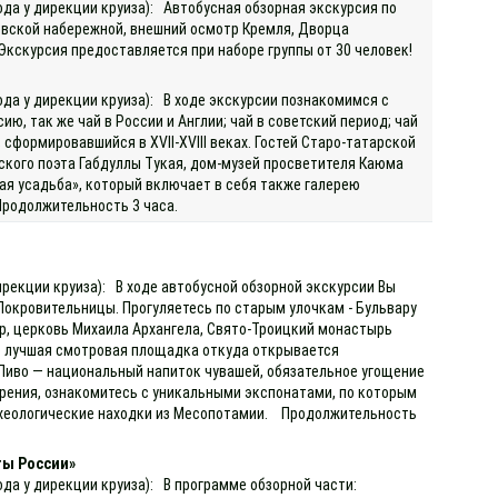
ода у дирекции круиза): Автобусная обзорная экскурсия по
евской набережной, внешний осмотр Кремля, Дворца
 Экскурсия предоставляется при наборе группы от 30 человек!
ода у дирекции круиза): В ходе экскурсии познакомимся с
ю, так же чай в России и Англии; чай в советский период; чай
сформировавшийся в XVII-XVIII веках. Гостей Старо-татарской
кого поэта Габдуллы Тукая, дом-музей просветителя Каюма
ая усадьба», который включает в себя также галерею
Продолжительность 3 часа.
)
ирекции круиза): В ходе автобусной обзорной экскурсии Вы
Покровительницы. Прогуляетесь по старым улочкам - Бульвару
ор, церковь Михаила Архангела, Свято-Троицкий монастырь
то лучшая смотровая площадка откуда открывается
 Пиво — национальный напиток чувашей, обязательное угощение
варения, ознакомитесь с уникальными экспонатами, по которым
археологические находки из Месопотамии. Продолжительность
ты России»
ода у дирекции круиза): В программе обзорной части: