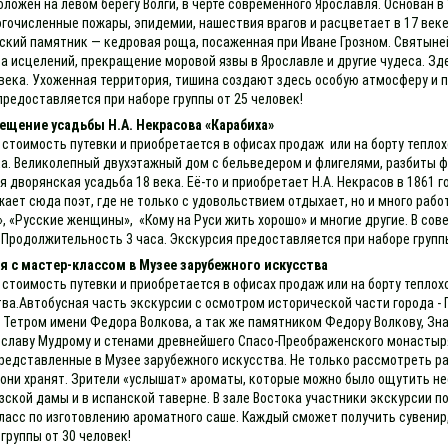
ложен на левом берегу Волги, в черте современного Ярославля. Основан в 
очисленные пожары, эпидемии, нашествия врагов и расцветает в 17 веке
ский памятник — кедровая роща, посаженная при Иване Грозном. Святыней
а исцелений, прекращение моровой язвы в Ярославле и другие чудеса. Зд
9 века. Ухоженная территория, тишина создают здесь особую атмосферу 
предоставляется при наборе группы от 25 человек!
ещение усадьбы Н.А. Некрасова «Карабиха»
 стоимость путевки и приобретается в офисах продаж или на борту теплох
а. Великолепный двухэтажный дом с бельведером и флигелями, разбиты фр
дворянская усадьба 18 века. Её-то и приобретает Н.А. Некрасов в 1861 г
ает сюда поэт, где не только с удовольствием отдыхает, но и много рабо
, «Русские женщины», «Кому на Руси жить хорошо» и многие другие. В сов
 Продолжительность 3 часа. Экскурсия предоставляется при наборе групп
 с мастер-классом в Музее зарубежного искусства
 стоимость путевки и приобретается в офисах продаж или на борту тепло
ва.Автобусная часть экскурсии с осмотром исторической части города -
Тетром имени Федора Волкова, а так же памятником Федору Волкову, Зн
славу Мудрому и стенами древнейшего Спасо-Преображенского монастыря
представленные в Музее зарубежного искусства. Не только рассмотреть р
 они хранят. Зрители «услышат» ароматы, которые можно было ощутить не
зской дамы и в испанской таверне. В зале Востока участники экскурсии п
-класс по изготовлению ароматного саше. Каждый сможет получить сувени
группы от 30 человек!