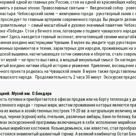
норамой одной из главных рек России, стоя на одной из красивейших наб
амять о разных эпохах. Православные святыни — Введенский собор - рове
настыря. Чебоксарский залив — жемчужина города - рукотворный залив 
проследует по главным артериям современного города. Вы увидите делов
ровительнице — самый масштабный и духовно значимый памятник Чебоксар
е «Победа». Стоя у Вечного огня, поговорим о подвиге чувашского народа
сии»! Здесь находится главный экспонат, впечатляющий своими масштаба
анная воедино мастерицами Чувашии. В музее вы увидите чудо рукотворн
онных орнаментов и техник, характерных для народов, проживающих на э
ашской вышивки, насчитывающее сотни символов и оберегов, стало совре
тот музей — не просто выставка, а мощный визуальный смысл. Он наглядн
шитый воедино нитями общей истории и уважения. Удивление, восхищение 
нного проекта родилась на Чувашской земле. В музее также представле
увашского народа. Продолжительность 2 часа 30 минут. Экскурсия предос
цией. Музей им. О.Бендера
ость путевки и приобретается в офисах продаж или на борту теплохода у
исленного народа – горных мари, местом проживания которых является п
на из жилых и хозяйственных построек 19-20 вв. в натуральную величину, 
а, черная (курная) изба, пчельник, различные амбары, баня по-белому, б
мках экскурсионной программы включающее в себя: исполнение марийских 
льных марийских костюмов. Козьмодемьянск, как известно, стал прообра
остоялся знаменитый шахматный турнир. А великий комбинатор Остап Бен