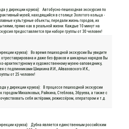
хода у дирекции круиза): Автобусно-пешеходная экскурсия по
ерактивный музей, находящийся в столице Золотого кольца -
главные культурные объекты, передали жизнь городов, их
тиями, прямо как в реальной жизни. Каждые 10 минут на
кскурсия предоставляется при наборе группы от 30 человек!
дирекции круиза): Во время пешеходной экскурсии Вы увидите
да отреставрирована и даже без фраков и шикарных нарядов Вы
ко-архитектурному и художественному музею-заповеднику,
я с подлинниками Шишкина И.И., Айвазовского И.К.,
руппы от 25 человек!
хода у дирекции круиза): В процессе пешеходной экскурсии
 городом Михалковых, Райкина, Стеблова, Збруева, а также с
почувствовать себя актёрами, режиссёром, оператором и т.д.
 дирекции круиза): Дубна является единственным российским