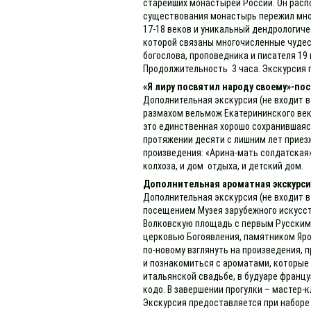
старейших монастырей России. Он распо
существования монастырь пережил мног
17-18 веков и уникальный дендрологиче
которой связаны многочисленные чудес
богослова, проповедника и писателя 1
Продолжительность 3 часа. Экскурсия 
«Я лиру посвятил народу своему»-пос
Дополнительная экскурсия (не входит в
размахом вельмож Екатерининского век
это единственная хорошо сохранившаяся 
протяжении десяти с лишним лет приезж
произведения: «Арина-мать солдатская»
колхоза, и дом отдыха, и детский дом.
Дополнительная ароматная экскурсия
Дополнительная экскурсия (не входит в
посещением Музея зарубежного искусст
Волковскую площадь с первым Русским 
церковью Богоявления, памятником Яро
по-новому взглянуть на произведения, 
и познакомиться с ароматами, которые
итальянской свадьбе, в будуаре францу
кодо. В завершении прогулки – мастер
Экскурсия предоставляется при наборе 