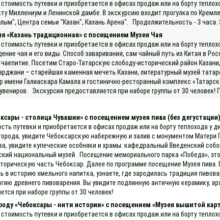
 стоимость путевки и приобретается в офисах продаж или на борту теплох
сту Миллениум и Ленинской дамбе. В экскурсию входит прогулка по Кремл
лым", Центра семьи "Казан", Казань Арена". Продолжительность - 3 часа.
ия «Казань традиционная» с посещением Музея Чая
 стоимость путевки и приобретается в офисах продаж или на борту теплох
ние чая и его виды. Способ заваривания, сам чайный путь из Китая в Росси
е чаепитие. Посетим Старо-Татарскую слободу-исторический район Казани, 
рджани – старейшая каменная мечеть Казани, литературный музей татарс
р имени Галиаскара Камала и гостинично-ресторанный комплекс «Татарск
увениров. Экскурсия предоставляется при наборе группы от 30 человек! 
оксары - столица Чувашии» с посещением музея пива (без дегустации
ость путевки и приобретается в офисах продаж или на борту теплохода у д
города, увидите Чебоксарскую набережную и залив с монументом Матери 
ва, увидите купеческие особняки и храмы: кафедральный Введенский соб
ашский национальный музей. Посещение мемориального парка «Победа», э
историческую часть Чебоксар. Далее по программе посещение Музея пива.
есь в историю хмельного напитка, узнаете, где зародилась традиция пиво
гию древнего пивоварения. Вы увидите подлинную античную керамику, 
ется при наборе группы от 30 человек!
ороду «Чебоксары - нити истории» с посещением «Музея вышитой кар
 стоимость путевки и приобретается в офисах продаж или на борту теплох