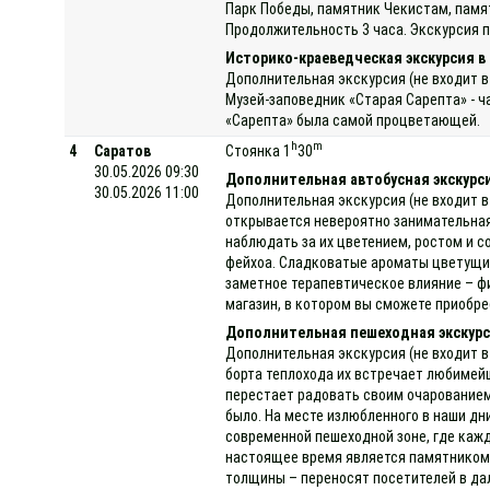
Парк Победы, памятник Чекистам, памя
Продолжительность 3 часа. Экскурсия п
Историко-краеведческая экскурсия в
Дополнительная экскурсия (не входит в
Музей-заповедник «Старая Сарепта» - ч
«Сарепта» была самой процветающей. П
h
m
4
Саратов
Стоянка 1
30
30.05.2026 09:30
Дополнительная автобусная экскурс
30.05.2026 11:00
Дополнительная экскурсия (не входит в
открывается невероятно занимательная
наблюдать за их цветением, ростом и с
фейхоа. Сладковатые ароматы цветущих
заметное терапевтическое влияние – ф
магазин, в котором вы сможете приобре
Дополнительная пешеходная экскурс
Дополнительная экскурсия (не входит в
борта теплохода их встречает любимей
перестает радовать своим очарованием.
было. На месте излюбленного в наши дн
современной пешеходной зоне, где кажды
настоящее время является памятником 
толщины – переносят посетителей в дал