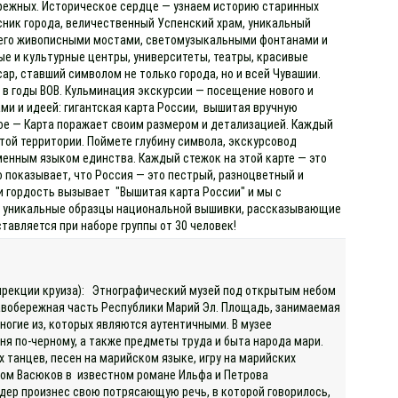
ережных. Историческое сердце — узнаем историю старинных
сник города, величественный Успенский храм, уникальный
с его живописными мостами, светомузыкальными фонтанами и
ые и культурные центры, университеты, театры, красивые
, ставший символом не только города, но и всей Чувашии.
 в годы ВОВ. Кульминация экскурсии — посещение нового и
ми и идеей: гигантская карта России, вышитая вручную
ое — Карта поражает своим размером и детализацией. Каждый
той территории. Поймете глубину символа, экскурсовод
менным языком единства. Каждый стежок на этой карте — это
о показывает, что Россия — это пестрый, разноцветный и
и гордость вызывает "Вышитая карта России" и мы с
ны уникальные образцы национальной вышивки, рассказывающие
тавляется при наборе группы от 30 человек!
 дирекции круиза): Этнографический музей под открытым небом
равобережная часть Республики Марий Эл. Площадь, занимаемая
многие из, которых являются аутентичными. В музее
аня по-черному, а также предметы труда и быта народа мари.
танцев, песен на марийском языке, игру на марийских
зом Васюков в известном романе Ильфа и Петрова
дер произнес свою потрясающую речь, в которой говорилось,