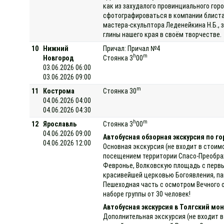
как из захудалого провинциального гор
сфотографироваться в компании блиста
мастера-скульптора Леденейкина Н.Б., 
глины нашего края в своём творчестве.
10
Нижний
Причал: Причал №4
h
m
Новгород
Стоянка 3
00
03.06.2026 06:00
03.06.2026 09:00
m
11
Кострома
Стоянка 30
04.06.2026 04:00
04.06.2026 04:30
h
m
12
Ярославль
Стоянка 3
00
04.06.2026 09:00
Автобусная обзорная экскурсия по го
04.06.2026 12:00
Основная экскурсия (не входит в стоим
посещением территории Спасо-Преображ
Февронье, Волковскую площадь с первы
красивейшей церковью Богоявления, па
Пешеходная часть с осмотром Вечного о
наборе группы от 30 человек!
Автобусная экскурсия в Толгский мо
Дополнительная экскурсия (не входит в