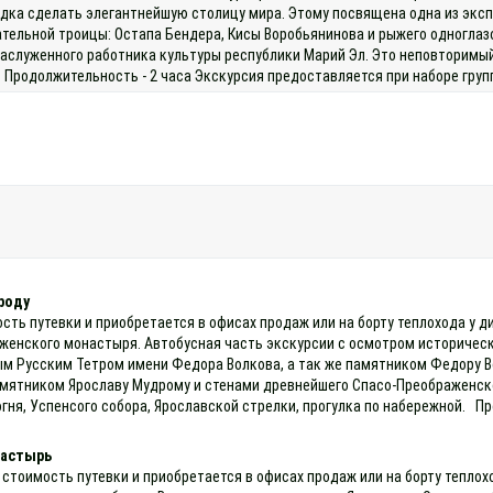
одка сделать элегантнейшую столицу мира. Этому посвящена одна из эксп
тельной троицы: Остапа Бендера, Кисы Воробьянинова и рыжего одноглазо
заслуженного работника культуры республики Марий Эл. Это неповторимый
 Продолжительность - 2 часа Экскурсия предоставляется при наборе групп
роду
ость путевки и приобретается в офисах продаж или на борту теплохода у 
енского монастыря. Автобусная часть экскурсии с осмотром историческо
м Русским Тетром имени Федора Волкова, а так же памятником Федору В
мятником Ярославу Мудрому и стенами древнейшего Спасо-Преображенско
гня, Успенсого собора, Ярославской стрелки, прогулка по набережной. П
настырь
 стоимость путевки и приобретается в офисах продаж или на борту теплох