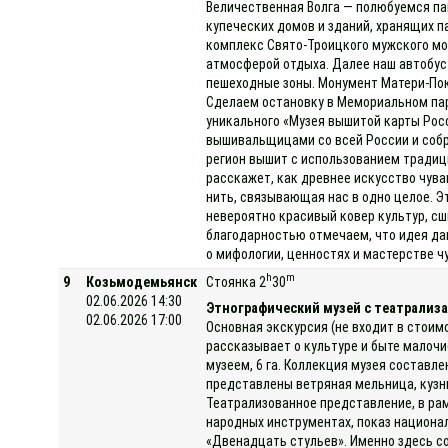
Величественная Волга — полюбуемся па
купеческих домов и зданий, хранящих п
комплекс Свято-Троицкого мужского мо
атмосферой отдыха. Далее наш автобус 
пешеходные зоны. Монумент Матери-Пок
Сделаем остановку в Мемориальном парк
уникального «Музея вышитой карты Рос
вышивальщицами со всей России и собр
регион вышит с использованием традици
расскажет, как древнее искусство чув
нить, связывающая нас в одно целое. Э
невероятно красивый ковер культур, с
благодарностью отмечаем, что идея да
о мифологии, ценностях и мастерстве ч
h
m
9
Козьмодемьянск
Стоянка 2
30
02.06.2026 14:30
Этнографический музей с театрализа
02.06.2026 17:00
Основная экскурсия (не входит в стоим
рассказывает о культуре и быте малоч
музеем, 6 га. Коллекция музея составле
представлены ветряная мельница, кузниц
Театрализованное представление, в ра
народных инструментах, показ национа
«Двенадцать стульев». Именно здесь с