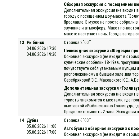
Обзорная экскурсия с посещением шо
Дополнительная экскурсия (не входит в
городу с посещением шоу-макета "Золот
Ярославле. В музее не просто собрали 
звучание и атмосферу. Макет по-насто
макете наступает ночь. Города загораю
h
m
13
Рыбинск
Стоянка 2
00
04.06.2026 17:30
Пешеходная экскурсия «Шедевры про
04.06.2026 19:30
Основная экскурсия (не входит в стоим
купеческие особняки 18-19вв, прогуляв
почувствуете себя уважаемым купцом и
расположенному в бывшем зале для торг
Серебряковой З.Е., Маковского К.Е., А.
Дополнительная экскурсия «Голливу
Дополнительная экскурсия (не входит в
туристы знакомятся с местами, где про
выставкой «Рыбинск-кино-Голливуд», гд
Продолжительность 2 часа. Экскурсия п
h
m
14
Дубна
Стоянка 6
00
05.06.2026 11:00
Автобусная обзорная экскурсия с по
05.06.2026 17:00
Основная экскурсия (не входит в стоим