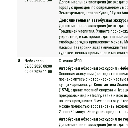
Дополнительная экскурсия (не входит в
городу с проездом по современному мо
Земледельцев, театра Кукол, "Туган Ава
Дополнительная автобусная экскурс
Дополнительная экскурсия (не входит в
Традицией чаепития. Узнаете происхожде
у крестьян, и как происходит татарско
слободы сегодня привлекают мечеть Ма
Насыри, Татарский академический теат
художественных промыслов и магазин с
h
m
8
Чебоксары
Стоянка 3
00
02.06.2026 08:00
Автобусная обзорная экскурсия «Чеб
02.06.2026 11:00
Основная экскурсия (не входит в стоим
познакомитесь с исторической частью 
купца Ефремова, ул. Константина Ивано
(1574), здание местной епархии и Чув
прекрасный вид на Волгу, залив и всю 
на всех праздниках. В музее вы окунёт
можно полностью восстановить техноло
2 часа 30 минут. Экскурсия предоставля
Автобусная обзорная экскурсия по г
Дополнительная экскурсия (не входит в