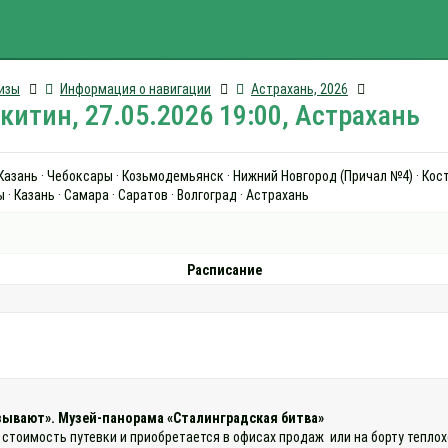
изы
Информация о навигации
Астрахань, 2026
итин, 27.05.2026 19:00, Астрахань
· Казань · Чебоксары · Козьмодемьянск · Нижний Новгород (Причал №4) · Кост
· Казань · Самара · Саратов · Волгоград · Астрахань
Расписание
зывают». Музей-панорама «Сталинградская битва»
 стоимость путевки и приобретается в офисах продаж или на борту тепло