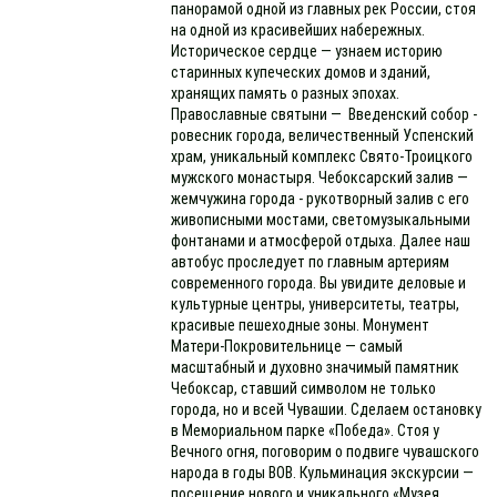
панорамой одной из главных рек России, стоя
на одной из красивейших набережных.
Историческое сердце — узнаем историю
старинных купеческих домов и зданий,
хранящих память о разных эпохах.
Православные святыни — Введенский собор -
ровесник города, величественный Успенский
храм, уникальный комплекс Свято-Троицкого
мужского монастыря. Чебоксарский залив —
жемчужина города - рукотворный залив с его
живописными мостами, светомузыкальными
фонтанами и атмосферой отдыха. Далее наш
автобус проследует по главным артериям
современного города. Вы увидите деловые и
культурные центры, университеты, театры,
красивые пешеходные зоны. Монумент
Матери-Покровительнице — самый
масштабный и духовно значимый памятник
Чебоксар, ставший символом не только
города, но и всей Чувашии. Сделаем остановку
в Мемориальном парке «Победа». Стоя у
Вечного огня, поговорим о подвиге чувашского
народа в годы ВОВ. Кульминация экскурсии —
посещение нового и уникального «Музея