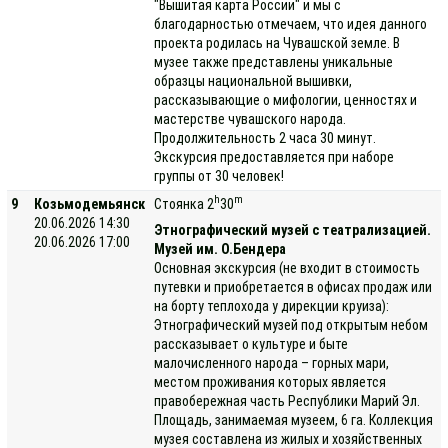
"Вышитая карта России" и мы с
благодарностью отмечаем, что идея данного
проекта родилась на Чувашской земле. В
музее также представлены уникальные
образцы национальной вышивки,
рассказывающие о мифологии, ценностях и
мастерстве чувашского народа.
Продолжительность 2 часа 30 минут.
Экскурсия предоставляется при наборе
группы от 30 человек!
h
m
9
Козьмодемьянск
Стоянка 2
30
20.06.2026 14:30
Этнографический музей с театрализацией.
20.06.2026 17:00
Музей им. О.Бендера
Основная экскурсия (не входит в стоимость
путевки и приобретается в офисах продаж или
на борту теплохода у дирекции круиза):
Этнографический музей под открытым небом
рассказывает о культуре и быте
малочисленного народа – горных мари,
местом проживания которых является
правобережная часть Республики Марий Эл.
Площадь, занимаемая музеем, 6 га. Коллекция
музея составлена из жилых и хозяйственных