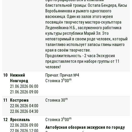
блистательной троицы: Остапа Бендера, Кисы
Воробьянинова и рыжего одноглазого
васюкинца. Один из залов этого музея
посвящён творчеству мастера-скульптора
Леденейкина Н.Б., заслуженного работника
культуры республики Марий Эл. Это
неповторимый в своем роде человек, который
талантливо использует запасы глины нашего
края в своём творчестве.
Продолжительность - 2 часа Экскурсия
предоставляется при наборе группы от 11
человек!
10
Нижний
Причал: Причал №4
h
m
Новгород
Стоянка 3
00
21.06.2026 06:00
21.06.2026 09:00
m
11
Кострома
Стоянка 30
22.06.2026 04:00
22.06.2026 04:30
h
m
12
Ярославль
Стоянка 3
00
22.06.2026 09:00
Автобусная обзорная экскурсия по городу
22.06.2026 12:00