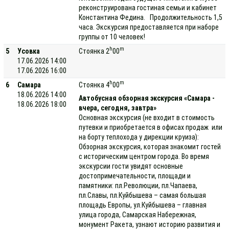
реконструирована гостиная семьи и кабинет
Константина Федина. Продолжительность 1,5
часа. Экскурсия предоставляется при наборе
группы от 10 человек!
h
m
5
Усовка
Стоянка 2
00
17.06.2026 14:00
17.06.2026 16:00
h
m
6
Самара
Стоянка 4
00
18.06.2026 14:00
Автобусная обзорная экскурсия «Самара -
18.06.2026 18:00
вчера, сегодня, завтра»
Основная экскурсия (не входит в стоимость
путевки и приобретается в офисах продаж или
на борту теплохода у дирекции круиза):
Обзорная экскурсия, которая знакомит гостей
с историческим центром города. Во время
экскурсии гости увидят основные
достопримечательности, площади и
памятники: пл.Революции, пл.Чапаева,
пл.Славы, пл.Куйбышева – самая большая
площадь Европы, ул.Куйбышева – главная
улица города, Самарская Набережная,
монумент Ракета, узнают историю развития и