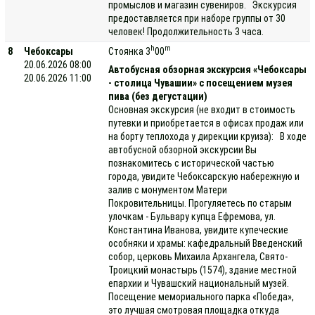
промыслов и магазин сувениров. Экскурсия
предоставляется при наборе группы от 30
человек! Продолжительность 3 часа.
h
m
8
Чебоксары
Стоянка 3
00
20.06.2026 08:00
Автобусная обзорная экскурсия «Чебоксары
20.06.2026 11:00
- столица Чувашии» с посещением музея
пива (без дегустации)
Основная экскурсия (не входит в стоимость
путевки и приобретается в офисах продаж или
на борту теплохода у дирекции круиза): В ходе
автобусной обзорной экскурсии Вы
познакомитесь с исторической частью
города, увидите Чебоксарскую набережную и
залив с монументом Матери
Покровительницы. Прогуляетесь по старым
улочкам - Бульвару купца Ефремова, ул.
Константина Иванова, увидите купеческие
особняки и храмы: кафедральный Введенский
собор, церковь Михаила Архангела, Свято-
Троицкий монастырь (1574), здание местной
епархии и Чувашский национальный музей.
Посещение мемориального парка «Победа»,
это лучшая смотровая площадка откуда