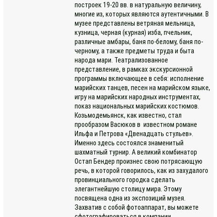
построек 19-20 вв. в натуральную величину,
многие из, которых являются аутентичными. В
музее представлены ветряная мельница,
кузница, черная (курная) изба, пчельник,
различные амбары, баня по-белому, баня по-
черному, а также предметы труда и быта
народа мари. Театрализованное
представление, в рамках экскурсионной
программы включающее в себя: исполнение
марийских танцев, песен на марийском языке,
игру на марийских народных инструментах,
показ национальных марийских костюмов.
Козьмодемьянск, как известно, стал
прообразом Васюков в известном романе
Ильфа и Петрова «Двенадцать стульев».
Именно здесь состоялся знаменитый
шахматный турнир. А великий комбинатор
Остап Бендер произнес свою потрясающую
речь, в которой говорилось, как из захудалого
провинциального городка сделать
элегантнейшую столицу мира. Этому
посвящена одна из экспозиций музея.
Захватив с собой фотоаппарат, вы можете
сфотографироваться в компании