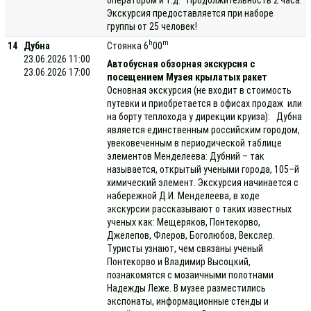
Экскурсия предоставляется при наборе
группы от 25 человек!
h
m
14
Дубна
Стоянка 6
00
23.06.2026 11:00
Автобусная обзорная экскурсия с
23.06.2026 17:00
посещением Музея крылатых ракет
Основная экскурсия (не входит в стоимость
путевки и приобретается в офисах продаж или
на борту теплохода у дирекции круиза): Дубна
является единственным российским городом,
увековеченным в периодической таблице
элементов Менделеева: Дубний – так
называется, открытый учеными города, 105–й
химический элемент. Экскурсия начинается с
набережной Д.И. Менделеева, в ходе
экскурсии рассказывают о таких известных
ученых как: Мещеряков, Понтекорво,
Джелепов, Флеров, Боголюбов, Векслер.
Туристы узнают, чем связаны ученый
Понтекорво и Владимир Высоцкий,
познакомятся с мозаичными полотнами
Надежды Леже. В музее разместились
экспонаты, информационные стенды и