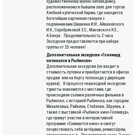
художественному музею-заповеднику,
расположенному в бывшем зале для торгов
Хлебной купеческой биржи, где находится
богатейшая картинная галерея с
подлинниками Шишкина И.И., Айвазовского
И.К., Серебряковой З.Е., Маковского К.Е.,
А.Бенуа. Продолжительность 2 часа
Экскурсия предоставляется при наборе
группы от 25 человек!
Дополнительная экскурсия «Голливуд
начинался в Рыбинске»
Дополнительная экскурсия (не входит в
стоимость путевки и приобретается в офисах
продаж или на борту теплохода у дирекции
круиза): В процессе пешеходной экскурсии
туристы знакомятся с местами, где
происходили съёмки различных фильмов в
Рыбинске; с историей Рыбинска, как городом
Михалковых, Райкина, Стеблова, Збруева, а
также с выставкой «Рыбинск-кино-Голливуд»,
где примут участие в интерактивной
программе «Снимается кино» и смогут
почувствовать себя актёрами, режиссёром,
оператором и т.д. Продолжительность 2 часа.