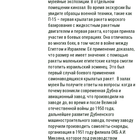
музейные экспозиции. В отдельном
помещении кинозал. Во время экскурсии Вы
увидите образцы военной техники, такие как
П-15 – первая крылатая ракета морского
базирования с жидкостным ракетным
двигателем и первая ракета, которая приняла
участие в боевых операциях. Она отличилась
во многих боях, в том числе в войне между
Египтом и Израилем. Её применение доказало,
что размер не имеет значения: с помощью
ракеты маленькие египетские катера смогли
потопить израильский эсминец. Это был
первый случай боевого применения
самонаводящихся крылатых ракет. В залах
музея Вы получите ответы на вопросы: когда и
почему возникли современная Дубна и
авиационный завод; что производили на
заводе до, во время и после Великой
отечественной войны до 1950 года;
дальнейшее развитие Дубненского
машиностроительного завода; почему заводу
поручили производить самолёты-снаряды,
организация в 1951 году филиала ОКБ А.И.
Микояна, которое под руководством