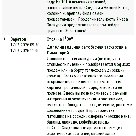
году. Из 101-й немецких колоний,
располагавшихся на Средней и Нижней Волге,
колония «Сарепта» была самой
процветающей. Продолжительность 4 часа.
Экскурсия предоставляется при наборе
группы от 30 человек!
h
m
4
Саратов
Стоянка 1
30
17.06.2026 09:30
Дополнительная автобусная экскурсия в
17.06.2026 11:00
Лимонарий
Дополнительная экскурсия (не входит в
стоимость путевки и приобретается в офисах
продаж или на борту теплохода у дирекции
круиза): Гостям саратовского лимонария
открывается невероятно занимательная
картина тропической природы во всей её
полноте. Здесь вы познакомитесь с самыми
интересными экзотическими растениями,
сможете наблюдать за их цветением, ростом и
созреванием плодов. В пространстве
питомника на соседних деревьях можно найти
бананы, авокадо, кофейные плоды,
фейхоа. Сладковатые ароматы цветущих
экзотических растении, свежий запах