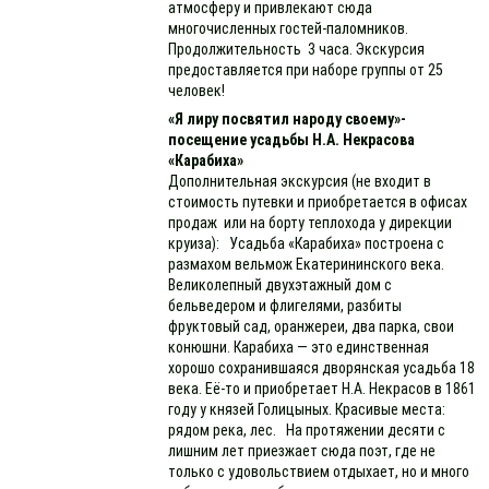
атмосферу и привлекают сюда
многочисленных гостей-паломников.
Продолжительность 3 часа. Экскурсия
предоставляется при наборе группы от 25
человек!
«Я лиру посвятил народу своему»-
посещение усадьбы Н.А. Некрасова
«Карабиха»
Дополнительная экскурсия (не входит в
стоимость путевки и приобретается в офисах
продаж или на борту теплохода у дирекции
круиза): Усадьба «Карабиха» построена с
размахом вельмож Екатерининского века.
Великолепный двухэтажный дом с
бельведером и флигелями, разбиты
фруктовый сад, оранжереи, два парка, свои
конюшни. Карабиха — это единственная
хорошо сохранившаяся дворянская усадьба 18
века. Её-то и приобретает Н.А. Некрасов в 1861
году у князей Голицыных. Красивые места:
рядом река, лес. На протяжении десяти с
лишним лет приезжает сюда поэт, где не
только с удовольствием отдыхает, но и много