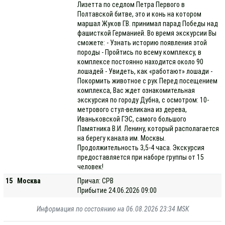
Лизетта по седлом Петра Первого в
Полтавской битве, это и конь на котором
маршал Жуков Г.В. принимал парад Победы над
фашисткой Германией. Во время экскурсии Вы
сможете: - Узнать историю появления этой
породы - Пройтись по всему комплексу, в
комплексе постоянно находится около 90
лошадей - Увидеть, как «работают» лошади -
Покормить животное с рук Перед посещением
комплекса, Вас ждет ознакомительная
экскурсия по городу Дубна, с осмотром: 10-
метрового стул-великана из дерева,
Иваньковской ГЭС, самого большого
Памятника В.И. Ленину, который располагается
на берегу канала им. Москвы.
Продолжительность 3,5-4 часа. Экскурсия
предоставляется при наборе группы от 15
человек!
15
Москва
Причал: СРВ
Прибытие 24.06.2026 09:00
Информация по состоянию на 06.08.2026 23:34 MSK