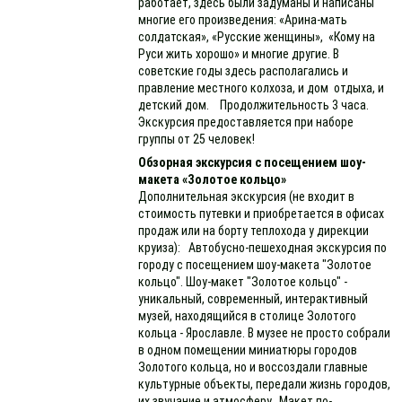
работает, здесь были задуманы и написаны
многие его произведения: «Арина-мать
солдатская», «Русские женщины», «Кому на
Руси жить хорошо» и многие другие. В
советские годы здесь располагались и
правление местного колхоза, и дом отдыха, и
детский дом. Продолжительность 3 часа.
Экскурсия предоставляется при наборе
группы от 25 человек!
Обзорная экскурсия с посещением шоу-
макета «Золотое кольцо»
Дополнительная экскурсия (не входит в
стоимость путевки и приобретается в офисах
продаж или на борту теплохода у дирекции
круиза): Автобусно-пешеходная экскурсия по
городу с посещением шоу-макета "Золотое
кольцо". Шоу-макет "Золотое кольцо" -
уникальный, современный, интерактивный
музей, находящийся в столице Золотого
кольца - Ярославле. В музее не просто собрали
в одном помещении миниатюры городов
Золотого кольца, но и воссоздали главные
культурные объекты, передали жизнь городов,
их звучание и атмосферу. Макет по-