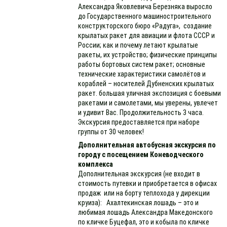
Александра Яковлевича Березняка выросло
до Государственного машиностроительного
конструкторского бюро «Радуга», создание
крылатых ракет для авиации и флота СССР и
России; как и почему летают крылатые
ракеты, их устройство; физические принципы
работы бортовых систем ракет; основные
технические характеристики самолётов и
кораблей – носителей Дубненских крылатых
ракет. большая уличная экспозиция с боевыми
ракетами и самолетами, мы уверены, увлечет
и удивит Вас. Продолжительность 3 часа.
Экскурсия предоставляется при наборе
группы от 30 человек!
Дополнительная автобусная экскурсия по
городу с посещением Коневодческого
комплекса
Дополнительная экскурсия (не входит в
стоимость путевки и приобретается в офисах
продаж или на борту теплохода у дирекции
круиза): Ахалтекинская лошадь – это и
любимая лошадь Александра Македонского
по кличке Буцефал, это и кобыла по кличке