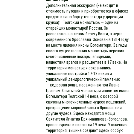
Дополнительная экскурсия (не входит в
стоимость путевки и приобретается в офисах
продаж или на борту теплохода у дирекции
круиза): Толгский монастырь — один из
старейших монастырей России. Он
расположен на левом берегу Волги, в черте
современного Ярославля. Основан в 1314 году
на месте явления иконы Богоматери. За годы
своего существования монастырь пережил
многочисленные пожары, эпидемии,
нашествия врагов и расцветает в 17 веке. На
территории монастыря сохранились
уникальные постройки 17-18 веков и
уникальный дендрологический памятник
— кедровая роща, посаженная при Иване
Грозном. Святыней монастыря является икона
Богоматери Толгской 14 века, с которой
связаны многочисленные чудеса исцелений,
прекращение моровой язвы в Ярославле и
другие чудеса. Здесь находятся мощи
Святителя Игнатия Брянчанинова- богослова,
проповедника и писателя 19 века. Ухоженная
территория, тишина создают здесь особую