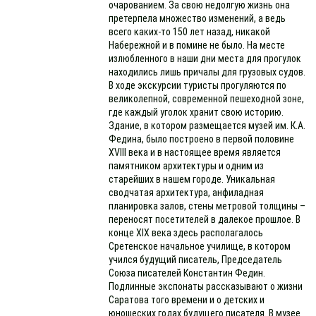
очарованием. За свою недолгую жизнь она
претерпела множество изменений, а ведь
всего каких-то 150 лет назад, никакой
Набережной и в помине не было. На месте
излюбленного в наши дни места для прогулок
находились лишь причалы для грузовых судов.
В ходе экскурсии туристы прогуляются по
великолепной, современной пешеходной зоне,
где каждый уголок хранит свою историю.
Здание, в котором размещается музей им. К.А.
Федина, было построено в первой половине
XVIII века и в настоящее время является
памятником архитектуры и одним из
старейших в нашем городе. Уникальная
сводчатая архитектура, анфиладная
планировка залов, стены метровой толщины –
переносят посетителей в далекое прошлое. В
конце XIX века здесь располагалось
Сретенское начальное училище, в котором
учился будущий писатель, Председатель
Союза писателей Константин Федин.
Подлинные экспонаты рассказывают о жизни
Саратова того времени и о детских и
юношеских годах будущего писателя. В музее