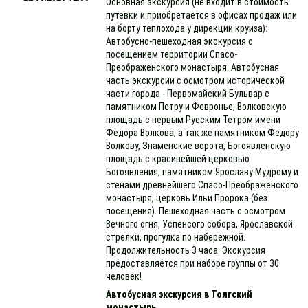
Основная экскурсия (не входит в стоимость
путевки и приобретается в офисах продаж или
на борту теплохода у дирекции круиза):
Автобусно-пешеходная экскурсия с
посещением территории Спасо-
Преображенского монастыря. Автобусная
часть экскурсии с осмотром исторической
части города - Первомайский Бульвар с
памятником Петру и Февронье, Волковскую
площадь с первым Русским Тетром имени
Федора Волкова, а так же памятником Федору
Волкову, Знаменские ворота, Богоявленскую
площадь с красивейшей церковью
Богоявления, памятником Ярославу Мудрому и
стенами древнейшего Спасо-Преображенского
монастыря, церковь Ильи Пророка (без
посещения). Пешеходная часть с осмотром
Вечного огня, Успенсого собора, Ярославской
стрелки, прогулка по набережной.
Продолжительность 3 часа. Экскурсия
предоставляется при наборе группы от 30
человек!
Автобусная экскурсия в Толгский
монастырь