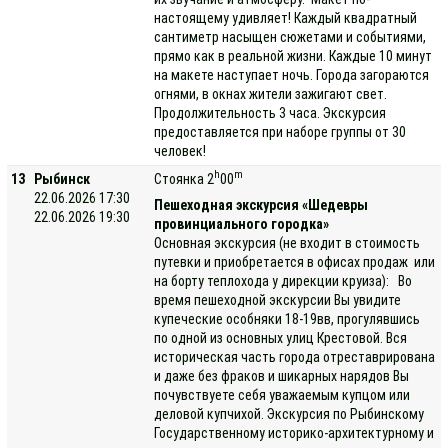
настоящему удивляет! Каждый квадратный
сантиметр насыщен сюжетами и событиями,
прямо как в реальной жизни. Каждые 10 минут
на макете наступает ночь. Города загораются
огнями, в окнах жители зажигают свет.
Продолжительность 3 часа. Экскурсия
предоставляется при наборе группы от 30
человек!
h
m
13
Рыбинск
Стоянка 2
00
22.06.2026 17:30
Пешеходная экскурсия «Шедевры
22.06.2026 19:30
провинциального городка»
Основная экскурсия (не входит в стоимость
путевки и приобретается в офисах продаж или
на борту теплохода у дирекции круиза): Во
время пешеходной экскурсии Вы увидите
купеческие особняки 18-19вв, прогулявшись
по одной из основных улиц Крестовой. Вся
историческая часть города отреставрирована
и даже без фраков и шикарных нарядов Вы
почувствуете себя уважаемым купцом или
деловой купчихой. Экскурсия по Рыбинскому
Государственному историко-архитектурному и