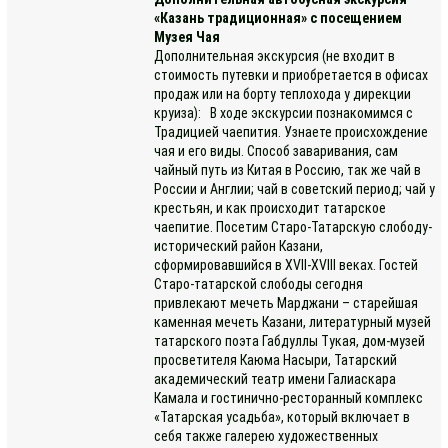
«Казань традиционная» с посещением
Музея Чая
Дополнительная экскурсия (не входит в
стоимость путевки и приобретается в офисах
продаж или на борту теплохода у дирекции
круиза): В ходе экскурсии познакомимся с
Традицией чаепития. Узнаете происхождение
чая и его виды. Способ заваривания, сам
чайный путь из Китая в Россию, так же чай в
России и Англии; чай в советский период; чай у
крестьян, и как происходит татарское
чаепитие. Посетим Старо-Татарскую слободу-
исторический район Казани,
сформировавшийся в XVII-XVIII веках. Гостей
Старо-татарской слободы сегодня
привлекают мечеть Марджани – старейшая
каменная мечеть Казани, литературный музей
татарского поэта Габдуллы Тукая, дом-музей
просветителя Каюма Насыри, Татарский
академический театр имени Галиаскара
Камала и гостинично-ресторанный комплекс
«Татарская усадьба», который включает в
себя также галерею художественных