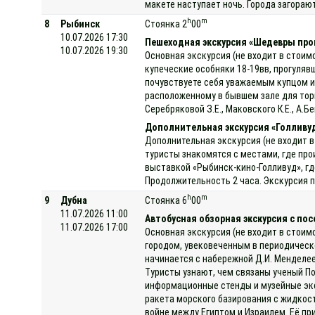
макете наступает ночь. Города загораю
h
m
8
Рыбинск
Стоянка 2
00
10.07.2026 17:30
Пешеходная экскурсия «Шедевры про
10.07.2026 19:30
Основная экскурсия (не входит в стоим
купеческие особняки 18-19вв, прогуляв
почувствуете себя уважаемым купцом и
расположенному в бывшем зале для торг
Серебряковой З.Е., Маковского К.Е., А.
Дополнительная экскурсия «Голливу
Дополнительная экскурсия (не входит в
туристы знакомятся с местами, где про
выставкой «Рыбинск-кино-Голливуд», гд
Продолжительность 2 часа. Экскурсия п
h
m
9
Дубна
Стоянка 6
00
11.07.2026 11:00
Автобусная обзорная экскурсия с по
11.07.2026 17:00
Основная экскурсия (не входит в стоим
городом, увековеченным в периодическ
начинается с набережной Д.И. Менделее
Туристы узнают, чем связаны ученый П
информационные стенды и музейные эксп
ракета морского базирования с жидкост
войне между Египтом и Израилем. Её пр