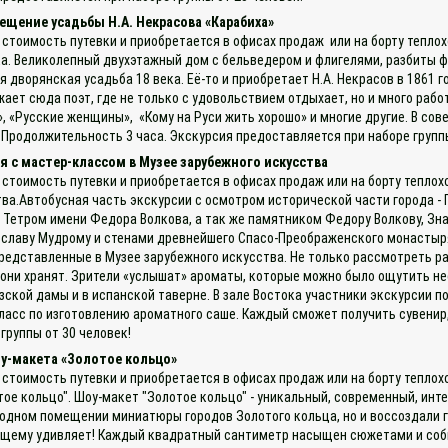
ещение усадьбы Н.А. Некрасова «Карабиха»
 стоимость путевки и приобретается в офисах продаж или на борту теплох
а. Великолепный двухэтажный дом с бельведером и флигелями, разбиты фр
дворянская усадьба 18 века. Её-то и приобретает Н.А. Некрасов в 1861 г
ает сюда поэт, где не только с удовольствием отдыхает, но и много рабо
, «Русские женщины», «Кому на Руси жить хорошо» и многие другие. В сов
 Продолжительность 3 часа. Экскурсия предоставляется при наборе групп
 с мастер-классом в Музее зарубежного искусства
 стоимость путевки и приобретается в офисах продаж или на борту тепло
ва.Автобусная часть экскурсии с осмотром исторической части города -
Тетром имени Федора Волкова, а так же памятником Федору Волкову, Зн
славу Мудрому и стенами древнейшего Спасо-Преображенского монастыря
представленные в Музее зарубежного искусства. Не только рассмотреть р
 они хранят. Зрители «услышат» ароматы, которые можно было ощутить не
зской дамы и в испанской таверне. В зале Востока участники экскурсии п
-класс по изготовлению ароматного саше. Каждый сможет получить сувени
группы от 30 человек!
у-макета «Золотое кольцо»
 стоимость путевки и приобретается в офисах продаж или на борту тепло
ое кольцо". Шоу-макет "Золотое кольцо" - уникальный, современный, инт
в одном помещении миниатюры городов Золотого кольца, но и воссоздали 
ящему удивляет! Каждый квадратный сантиметр насыщен сюжетами и собы