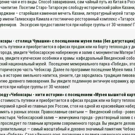
ние чая и его виды. Способ заваривания, сам чайный путь из Китая в Росси
е чаепитие. Посетим Старо-Татарскую слободу-исторический район Казани, 
рджани – старейшая каменная мечеть Казани, литературный музей татарс
р имени Галиаскара Камала и гостинично-ресторанный комплекс «Татарск
увениров. Экскурсия предоставляется при наборе группы от 30 человек! 
оксары - столица Чувашии» с посещением музея пива (без дегустации
ость путевки и приобретается в офисах продаж или на борту теплохода у д
города, увидите Чебоксарскую набережную и залив с монументом Матери 
ва, увидите купеческие особняки и храмы: кафедральный Введенский соб
ашский национальный музей. Посещение мемориального парка «Победа», э
историческую часть Чебоксар. Далее по программе посещение Музея пива.
есь в историю хмельного напитка, узнаете, где зародилась традиция пиво
гию древнего пивоварения. Вы увидите подлинную античную керамику, 
ется при наборе группы от 30 человек!
ороду «Чебоксары - нити истории» с посещением «Музея вышитой кар
 стоимость путевки и приобретается в офисах продаж или на борту теплох
норамой одной из главных рек России, стоя на одной из красивейших наб
амять о разных эпохах. Православные святыни — Введенский собор - рове
настыря. Чебоксарский залив — жемчужина города - рукотворный залив 
проследует по главным артериям современного города. Вы увидите делов
ровительнице — самый масштабный и духовно значимый памятник Чебоксар
е «Победа». Стоя у Вечного огня, поговорим о подвиге чувашского народа