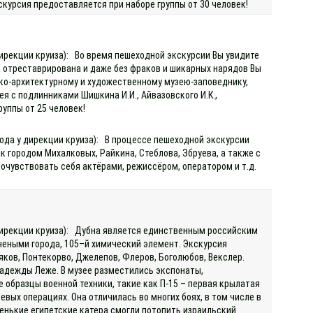
кскурсия предоставляется при наборе группы от 30 человек!
дирекции круиза): Во время пешеходной экскурсии Вы увидите
да отреставрирована и даже без фраков и шикарных нарядов Вы
ко-архитектурному и художественному музею-заповеднику,
я с подлинниками Шишкина И.И., Айвазовского И.К.,
руппы от 25 человек!
хода у дирекции круиза): В процессе пешеходной экскурсии
 городом Михалковых, Райкина, Стеблова, Збруева, а также с
почувствовать себя актёрами, режиссёром, оператором и т.д.
 дирекции круиза): Дубна является единственным российским
чеными города, 105–й химический элемент. Экскурсия
яков, Понтекорво, Джелепов, Флеров, Боголюбов, Векслер.
адежды Леже. В музее разместились экспонаты,
 образцы военной техники, такие как П-15 – первая крылатая
вых операциях. Она отличилась во многих боях, в том числе в
енькие египетские катера смогли потопить израильский