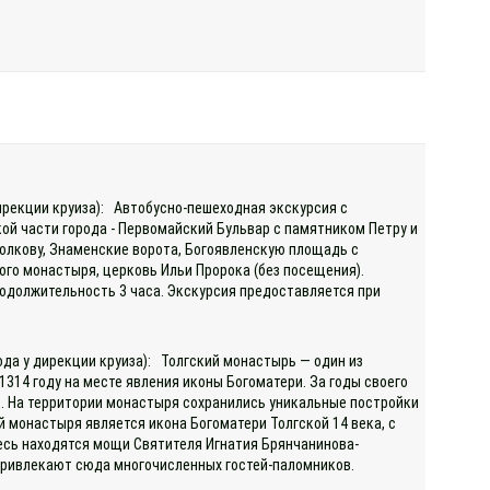
дирекции круиза): Автобусно-пешеходная экскурсия с
й части города - Первомайский Бульвар с памятником Петру и
олкову, Знаменские ворота, Богоявленскую площадь с
го монастыря, церковь Ильи Пророка (без посещения).
родолжительность 3 часа. Экскурсия предоставляется при
ода у дирекции круиза): Толгский монастырь — один из
1314 году на месте явления иконы Богоматери. За годы своего
. На территории монастыря сохранились уникальные постройки
 монастыря является икона Богоматери Толгской 14 века, с
есь находятся мощи Святителя Игнатия Брянчанинова-
и привлекают сюда многочисленных гостей-паломников.