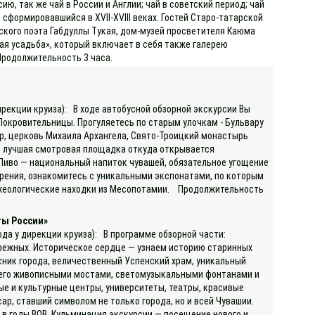
ю, так же чай в России и Англии; чай в советский период; чай
сформировавшийся в XVII-XVIII веках. Гостей Старо-татарской
кого поэта Габдуллы Тукая, дом-музей просветителя Каюма
ая усадьба», который включает в себя также галерею
Продолжительность 3 часа.
)
ирекции круиза): В ходе автобусной обзорной экскурсии Вы
Покровительницы. Прогуляетесь по старым улочкам - Бульвару
ор, церковь Михаила Архангела, Свято-Троицкий монастырь
то лучшая смотровая площадка откуда открывается
 Пиво — национальный напиток чувашей, обязательное угощение
варения, ознакомитесь с уникальными экспонатами, по которым
археологические находки из Месопотамии. Продолжительность
ты России»
ода у дирекции круиза): В программе обзорной части:
ережных. Историческое сердце — узнаем историю старинных
сник города, величественный Успенский храм, уникальный
с его живописными мостами, светомузыкальными фонтанами и
ые и культурные центры, университеты, театры, красивые
, ставший символом не только города, но и всей Чувашии.
 в годы ВОВ. Кульминация экскурсии — посещение нового и