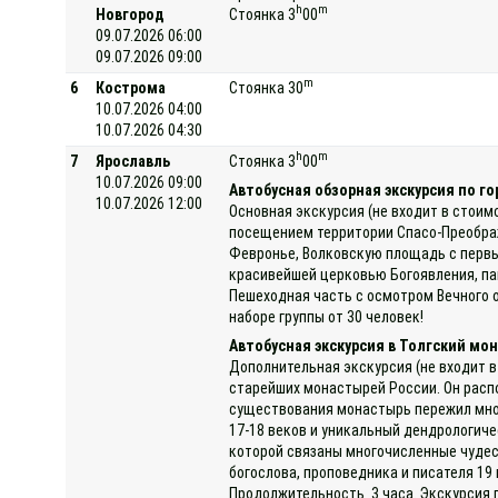
h
m
Новгород
Стоянка 3
00
09.07.2026 06:00
09.07.2026 09:00
m
6
Кострома
Стоянка 30
10.07.2026 04:00
10.07.2026 04:30
h
m
7
Ярославль
Стоянка 3
00
10.07.2026 09:00
Автобусная обзорная экскурсия по го
10.07.2026 12:00
Основная экскурсия (не входит в стоим
посещением территории Спасо-Преображ
Февронье, Волковскую площадь с первы
красивейшей церковью Богоявления, па
Пешеходная часть с осмотром Вечного о
наборе группы от 30 человек!
Автобусная экскурсия в Толгский мо
Дополнительная экскурсия (не входит в
старейших монастырей России. Он распо
существования монастырь пережил мног
17-18 веков и уникальный дендрологиче
которой связаны многочисленные чудес
богослова, проповедника и писателя 1
Продолжительность 3 часа. Экскурсия 