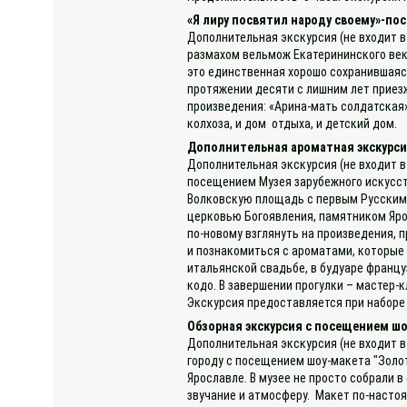
«Я лиру посвятил народу своему»-пос
Дополнительная экскурсия (не входит в
размахом вельмож Екатерининского век
это единственная хорошо сохранившаяся 
протяжении десяти с лишним лет приезж
произведения: «Арина-мать солдатская»
колхоза, и дом отдыха, и детский дом.
Дополнительная ароматная экскурсия
Дополнительная экскурсия (не входит в
посещением Музея зарубежного искусст
Волковскую площадь с первым Русским 
церковью Богоявления, памятником Яро
по-новому взглянуть на произведения, 
и познакомиться с ароматами, которые
итальянской свадьбе, в будуаре францу
кодо. В завершении прогулки – мастер
Экскурсия предоставляется при наборе 
Обзорная экскурсия с посещением шо
Дополнительная экскурсия (не входит в
городу с посещением шоу-макета "Золот
Ярославле. В музее не просто собрали 
звучание и атмосферу. Макет по-насто