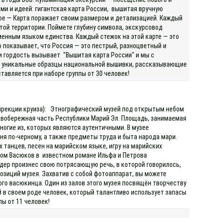
ми и идеей: гигантская карта России, вышитая вручную
ое — Карта поражает своим размером и детализацией. Каждый
той территории. Поймете глубину символа, экскурсовод
менным языком единства. Каждый стежок на этой карте — это
о показывает, что Россия — это пестрый, разноцветный и
и гордость вызывает "Вышитая карта России" и мы с
ны уникальные образцы национальной вышивки, рассказывающие
тавляется при наборе группы от 30 человек!
 дирекции круиза): Этнографический музей под открытым небом
равобережная часть Республики Марий Эл. Площадь, занимаемая
многие из, которых являются аутентичными. В музее
аня по-черному, а также предметы труда и быта народа мари.
танцев, песен на марийском языке, игру на марийских
зом Васюков в известном романе Ильфа и Петрова
дер произнес свою потрясающую речь, в которой говорилось,
озиций музея. Захватив с собой фотоаппарат, вы можете
го васюкинца. Один из залов этого музея посвящён творчеству
 в своем роде человек, который талантливо использует запасы
ы от 11 человек!