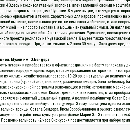
сии»! Здесь находится главный экспонат, впечатляющий своими масштаба
анная воедино мастерицами Чувашии. В музее вы увидите чудо рукотворн
онных орнаментов и техник, характерных для народов, проживающих на э
ашской вышивки, насчитывающее сотни символов и оберегов, стало совре
тот музей — не просто выставка, а мощный визуальный смысл. Он наглядн
шитый воедино нитями общей истории и уважения. Удивление, восхищение 
нного проекта родилась на Чувашской земле. В музее также представле
увашского народа. Продолжительность 2 часа 30 минут. Экскурсия предос
цией. Музей им. О.Бендера
ость путевки и приобретается в офисах продаж или на борту теплохода у
исленного народа – горных мари, местом проживания которых является п
на из жилых и хозяйственных построек 19-20 вв. в натуральную величину, 
а, черная (курная) изба, пчельник, различные амбары, баня по-белому, б
мках экскурсионной программы включающее в себя: исполнение марийских 
льных марийских костюмов. Козьмодемьянск, как известно, стал прообра
остоялся знаменитый шахматный турнир. А великий комбинатор Остап Бен
одка сделать элегантнейшую столицу мира. Этому посвящена одна из эксп
тельной троицы: Остапа Бендера, Кисы Воробьянинова и рыжего одноглазо
заслуженного работника культуры республики Марий Эл. Это неповторимый
 Продолжительность - 2 часа Экскурсия предоставляется при наборе групп