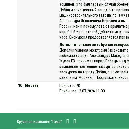
эсминец. Это был первый случай боевог
Дубна и авиационный завод; что произв
машиностроительного завода; почему за
Александра Яковлевича Березняка выро
России; как и почему летают крылатые 
кораблей – носителей Дубненских крыла
часа. Экскурсия предоставляется при на
Дополнительная автобусная экскурс
Дополнительная экскурсия (не входит в
любимая лошадь Александра Македонског
Жуков Г.В. принимал парад Победы над 
комплексе постоянно находится около 
экскурсия по городу Дубна, с осмотром:
канала им. Москвы. Продолжительность 
10
Москва
Причал: СРВ
Прибытие 12.07.2026 11:00
Круизная компания "Гама"