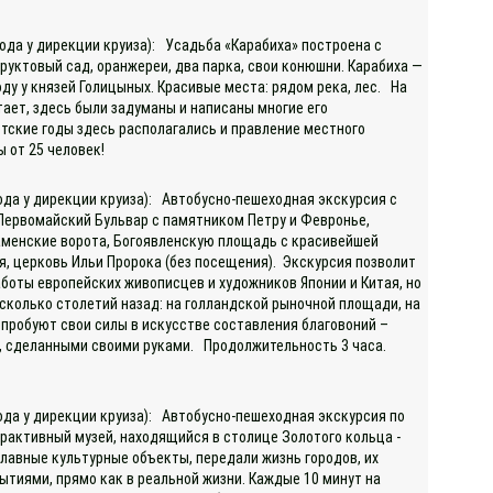
ода у дирекции круиза): Усадьба «Карабиха» построена с
уктовый сад, оранжереи, два парка, свои конюшни. Карабиха —
оду у князей Голицыных. Красивые места: рядом река, лес. На
тает, здесь были задуманы и написаны многие его
етские годы здесь располагались и правление местного
ы от 25 человек!
хода у дирекции круиза): Автобусно-пешеходная экскурсия с
 Первомайский Бульвар с памятником Петру и Февронье,
аменские ворота, Богоявленскую площадь с красивейшей
, церковь Ильи Пророка (без посещения). Экскурсия позволит
аботы европейских живописцев и художников Японии и Китая, но
сколько столетий назад: на голландской рыночной площади, на
опробуют свои силы в искусстве составления благовоний –
р, сделанными своими руками. Продолжительность 3 часа.
хода у дирекции круиза): Автобусно-пешеходная экскурсия по
ерактивный музей, находящийся в столице Золотого кольца -
главные культурные объекты, передали жизнь городов, их
тиями, прямо как в реальной жизни. Каждые 10 минут на