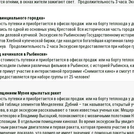
тся огнями, в окнах жители зажигают свет. Продолжительность 3 часа. Э
винциального городка»
ость путевки и приобретается в офисах продаж или на борту теплохода у 
шись по одной из основных улиц Крестовой. Вся историческая часть горо
ли деловой купчихой. Экскурсия по Рыбинскому Государственному истори
ов Хлебной купеческой биржи, где находится богатейшая картинная галере
Бенуа. Продолжительность 2 часа Экскурсия предоставляется при наборе г
д начинался в Рыбинске»
 стоимость путевки и приобретается в офисах продаж или на борту тепло
исходили съёмки различных фильмов в Рыбинске; с историей Рыбинска, как
е примут участие в интерактивной программе «Снимается кино» и смогут 
редоставляется при наборе группы от 25 человек!
сещением Музея крылатых ракет
ость путевки и приобретается в офисах продаж или на борту теплохода у
ой таблице элементов Менделеева: Дубний – так называется, открытый у
ва, в ходе экскурсии рассказывают о таких известных ученых как: Мещер
онтекорво и Владимир Высоцкий, познакомятся с мозаичными полотнами Н
озиции. В отдельном помещении кинозал. Во время экскурсии Вы увидите
ным ракетным двигателем и первая ракета, которая приняла участие в бое
именение доказало, что размер не имеет значения: с помощью ракеты мал