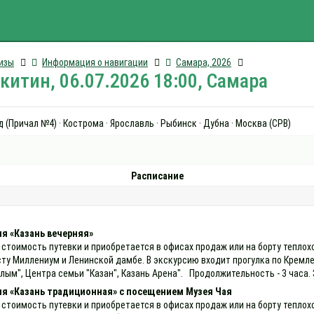
изы
Информация о навигации
Самара, 2026
итин, 06.07.2026 18:00, Самара
 (Причал №4) · Кострома · Ярославль · Рыбинск · Дубна · Москва (СРВ)
Расписание
я «Казань вечерняя»
 стоимость путевки и приобретается в офисах продаж или на борту теплох
сту Миллениум и Ленинской дамбе. В экскурсию входит прогулка по Кремл
лым", Центра семьи "Казан", Казань Арена". Продолжительность - 3 часа.
ия «Казань традиционная» с посещением Музея Чая
 стоимость путевки и приобретается в офисах продаж или на борту теплох