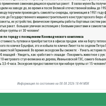
о применения самонаводящихся крылатых ракет. В залах музея Вы получи
одили на заводе до, во время и после Великой отечественной войны до 19
воду поручили производить самолёты-снаряды, организация в 1951 году 
сло до Государственного машиностроительного конструкторского бюро «Р
ракеты, их устройство; физические принципы работы бортовых систем ра
тых ракет. большая уличная экспозиция с боевыми ракетами и самолетам
боре группы от 30 человек!
ия по городу с посещением Коневодческого комплекса
 стоимость путевки и приобретается в офисах продаж или на борту теплох
о по кличке Буцефал, это и кобыла по кличке Лизетта по седлом Петра П
фашисткой Германией. Во время экскурсии Вы сможете: - Узнать историю п
90 лошадей - Увидеть, как «работают» лошади - Покормить животное с ру
 10-метрового стул-великана из дерева, Иваньковской ГЭС, самого большог
3,5-4 часа. Экскурсия предоставляется при наборе группы от 15 человек!
Информация по состоянию на 08.08.2026 18:44 MSK