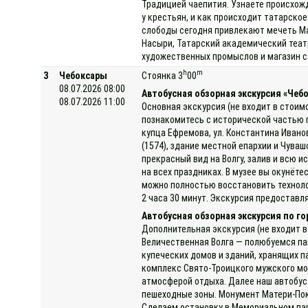
Традицией чаепития. Узнаете происхожде
у крестьян, и как происходит татарско
слободы сегодня привлекают мечеть Ма
Насыри, Татарский академический теат
художественных промыслов и магазин с
h
m
3
Чебоксары
Стоянка 3
00
08.07.2026 08:00
Автобусная обзорная экскурсия «Чеб
08.07.2026 11:00
Основная экскурсия (не входит в стоим
познакомитесь с исторической частью 
купца Ефремова, ул. Константина Ивано
(1574), здание местной епархии и Чув
прекрасный вид на Волгу, залив и всю 
на всех праздниках. В музее вы окунёт
можно полностью восстановить техноло
2 часа 30 минут. Экскурсия предоставля
Автобусная обзорная экскурсия по г
Дополнительная экскурсия (не входит в
Величественная Волга — полюбуемся па
купеческих домов и зданий, хранящих п
комплекс Свято-Троицкого мужского мо
атмосферой отдыха. Далее наш автобус 
пешеходные зоны. Монумент Матери-Пок
Сделаем остановку в Мемориальном парк