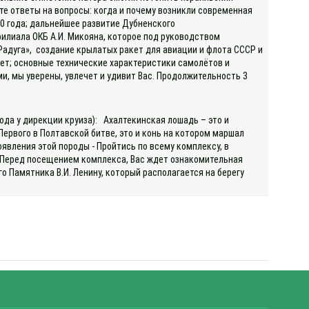
те ответы на вопросы: когда и почему возникли современная
50 года; дальнейшее развитие Дубненского
филиала ОКБ А.И. Микояна, которое под руководством
адуга», создание крылатых ракет для авиации и флота СССР и
кет; основные технические характеристики самолётов и
и, мы уверены, увлечет и удивит Вас. Продолжительность 3
ода у дирекции круиза): Ахалтекинская лошадь – это и
ервого в Полтавской битве, это и конь на котором маршал
оявления этой породы - Пройтись по всему комплексу, в
к Перед посещением комплекса, Вас ждет ознакомительная
о Памятника В.И. Ленину, который располагается на берегу