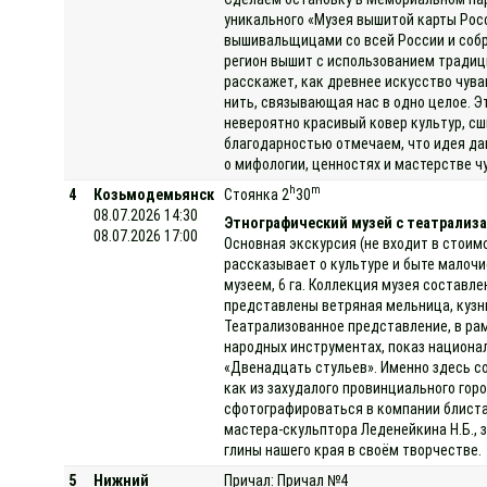
уникального «Музея вышитой карты Рос
вышивальщицами со всей России и собр
регион вышит с использованием традици
расскажет, как древнее искусство чув
нить, связывающая нас в одно целое. Э
невероятно красивый ковер культур, с
благодарностью отмечаем, что идея да
о мифологии, ценностях и мастерстве ч
h
m
4
Козьмодемьянск
Стоянка 2
30
08.07.2026 14:30
Этнографический музей с театрализа
08.07.2026 17:00
Основная экскурсия (не входит в стоим
рассказывает о культуре и быте малоч
музеем, 6 га. Коллекция музея составле
представлены ветряная мельница, кузниц
Театрализованное представление, в ра
народных инструментах, показ национа
«Двенадцать стульев». Именно здесь с
как из захудалого провинциального гор
сфотографироваться в компании блиста
мастера-скульптора Леденейкина Н.Б., 
глины нашего края в своём творчестве.
5
Нижний
Причал: Причал №4