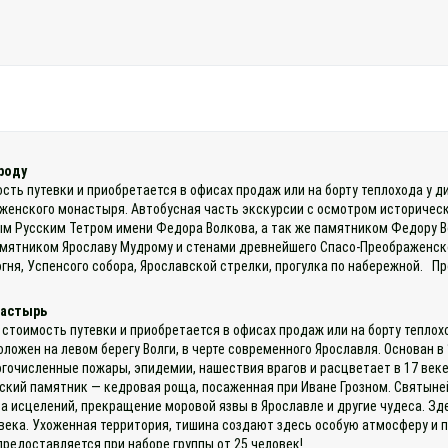
роду
ость путевки и приобретается в офисах продаж или на борту теплохода у 
енского монастыря. Автобусная часть экскурсии с осмотром историческо
м Русским Тетром имени Федора Волкова, а так же памятником Федору В
мятником Ярославу Мудрому и стенами древнейшего Спасо-Преображенско
гня, Успенсого собора, Ярославской стрелки, прогулка по набережной. П
настырь
 стоимость путевки и приобретается в офисах продаж или на борту теплох
ложен на левом берегу Волги, в черте современного Ярославля. Основан в 
очисленные пожары, эпидемии, нашествия врагов и расцветает в 17 веке
ский памятник — кедровая роща, посаженная при Иване Грозном. Святыней
а исцелений, прекращение моровой язвы в Ярославле и другие чудеса. Зд
9 века. Ухоженная территория, тишина создают здесь особую атмосферу 
предоставляется при наборе группы от 25 человек!