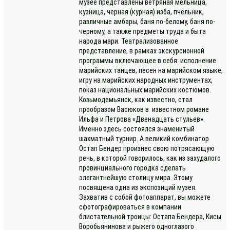
музее представлены ветряная мельница,
кузница, черная (курная) изба, пчельник,
различные амбары, баня по-белому, баня по-
черному, а также предметы труда и быта
народа мари. Театрализованное
представление, в рамках экскурсионной
программы включающее в себя: исполнение
марийских танцев, песен на марийском языке,
игру на марийских народных инструментах,
показ национальных марийских костюмов.
Козьмодемьянск, как известно, стал
прообразом Васюков в известном романе
Ильфа и Петрова «Двенадцать стульев».
Именно здесь состоялся знаменитый
шахматный турнир. А великий комбинатор
Остап Бендер произнес свою потрясающую
речь, в которой говорилось, как из захудалого
провинциального городка сделать
элегантнейшую столицу мира. Этому
посвящена одна из экспозиций музея.
Захватив с собой фотоаппарат, вы можете
сфотографироваться в компании
блистательной троицы: Остапа Бендера, Кисы
Воробьянинова и рыжего одноглазого