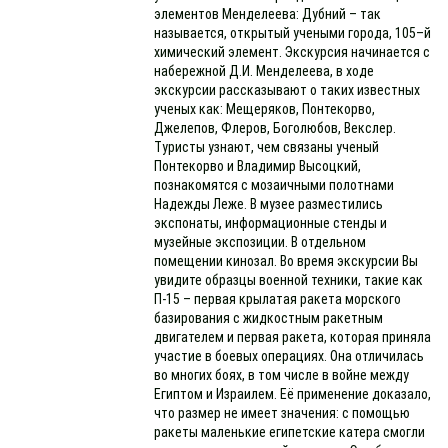
элементов Менделеева: Дубний – так
называется, открытый учеными города, 105–й
химический элемент. Экскурсия начинается с
набережной Д.И. Менделеева, в ходе
экскурсии рассказывают о таких известных
ученых как: Мещеряков, Понтекорво,
Джелепов, Флеров, Боголюбов, Векслер.
Туристы узнают, чем связаны ученый
Понтекорво и Владимир Высоцкий,
познакомятся с мозаичными полотнами
Надежды Леже. В музее разместились
экспонаты, информационные стенды и
музейные экспозиции. В отдельном
помещении кинозал. Во время экскурсии Вы
увидите образцы военной техники, такие как
П-15 – первая крылатая ракета морского
базирования с жидкостным ракетным
двигателем и первая ракета, которая приняла
участие в боевых операциях. Она отличилась
во многих боях, в том числе в войне между
Египтом и Израилем. Её применение доказало,
что размер не имеет значения: с помощью
ракеты маленькие египетские катера смогли