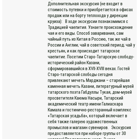
Дополнительная экскурсия (не входит в
стоимость путевки и приобретается в офисах
продаж или на борту теплохода у дирекции
круиза): В ходе экскурсии познакомимся с
Традицией чаепития. Узнаете происхождение
чая и его виды. Способ заваривания, сам
чайный путь из Китая в Россию, так же чай в
России и Англии; чай в советский период; чай у
крестьян, и как происходит татарское
чаепитие. Посетим Старо-Татарскую слободу-
исторический район Казани,
сформировавшийся в XVII-XVIII веках. Гостей
Старо-татарской слободы сегодня
привлекают мечеть Марджани – старейшая
каменная мечеть Казани, литературный музей
татарского поэта Габдуллы Тукая, дом-музей
просветителя Каюма Насыри, Татарский
академический театр имени Галиаскара
Камала и гостинично-ресторанный комплекс
«Татарская усадьба», который включает в
себя также галерею художественных
промыслов и магазин сувениров. Экскурсия
предоставляется при наборе группы от 30