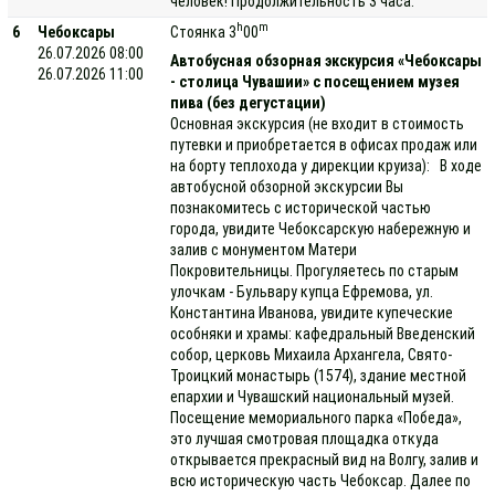
человек! Продолжительность 3 часа.
h
m
6
Чебоксары
Стоянка 3
00
26.07.2026 08:00
Автобусная обзорная экскурсия «Чебоксары
26.07.2026 11:00
- столица Чувашии» с посещением музея
пива (без дегустации)
Основная экскурсия (не входит в стоимость
путевки и приобретается в офисах продаж или
на борту теплохода у дирекции круиза): В ходе
автобусной обзорной экскурсии Вы
познакомитесь с исторической частью
города, увидите Чебоксарскую набережную и
залив с монументом Матери
Покровительницы. Прогуляетесь по старым
улочкам - Бульвару купца Ефремова, ул.
Константина Иванова, увидите купеческие
особняки и храмы: кафедральный Введенский
собор, церковь Михаила Архангела, Свято-
Троицкий монастырь (1574), здание местной
епархии и Чувашский национальный музей.
Посещение мемориального парка «Победа»,
это лучшая смотровая площадка откуда
открывается прекрасный вид на Волгу, залив и
всю историческую часть Чебоксар. Далее по