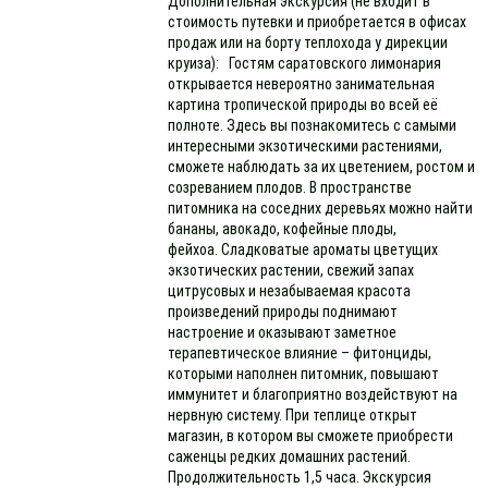
Дополнительная экскурсия (не входит в
стоимость путевки и приобретается в офисах
продаж или на борту теплохода у дирекции
круиза): Гостям саратовского лимонария
открывается невероятно занимательная
картина тропической природы во всей её
полноте. Здесь вы познакомитесь с самыми
интересными экзотическими растениями,
сможете наблюдать за их цветением, ростом и
созреванием плодов. В пространстве
питомника на соседних деревьях можно найти
бананы, авокадо, кофейные плоды,
фейхоа. Сладковатые ароматы цветущих
экзотических растении, свежий запах
цитрусовых и незабываемая красота
произведений природы поднимают
настроение и оказывают заметное
терапевтическое влияние – фитонциды,
которыми наполнен питомник, повышают
иммунитет и благоприятно воздействуют на
нервную систему. При теплице открыт
магазин, в котором вы сможете приобрести
саженцы редких домашних растений.
Продолжительность 1,5 часа. Экскурсия