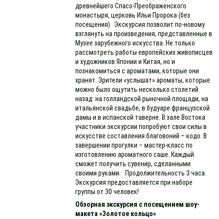
древнейшего Спасо-Преображенского
монастыря, церковь Ильи Пророка (без
посещения). Экскурсия позволит по-новому
взглянуть на произведения, представленные в
Музее зарубежного искусства. Не только
рассмотреть работы европейских живописцев
и художников Японии и Китая, но и
познакомиться с ароматами, которые они
хранят. Зрители «услышат» ароматы, которые
можно было ощутить несколько столетий
назад: на голландской рыночной площади, на
итальянской свадьбе, в будуаре французской
дамы и в испанской таверне. В зале Востока
участники экскурсии попробуют свои силы в
искусстве составления благовоний – кодо. В
завершении прогулки – мастер-класс по
изготовлению ароматного саше. Каждый
сможет получить сувенир, сделанными
своими руками. Продолжительность 3 часа.
Экскурсия предоставляется при наборе
группы от 30 человек!
Обзорная экскурсия с посещением шоу-
макета «Золотое кольцо»