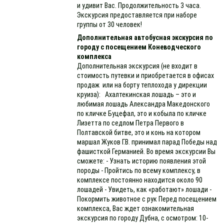
и удивит Вас. Продолжительность 3 часа.
Экскурсия предоставляется при наборе
группы от 30 человек!
Дополнительная автобусная экскурсия по
городу с посещением Коневодческого
комплекса
Дополнительная экскурсия (не входит в
стоимость путевки и приобретается в офисах
продаж или на борту теплохода у дирекции
круиза): Ахалтекинская лошадь – это и
любимая лошадь Александра Македонского
по кличке Буцефал, это и кобыла по кличке
Лизетта по седлом Петра Первого в
Полтавской битве, это и конь на котором
маршал Жуков Г.В. принимал парад Победы над
фашисткой Германией. Во время экскурсии Вы
сможете: - Узнать историю появления этой
породы - Пройтись по всему комплексу, в
комплексе постоянно находится около 90
лошадей - Увидеть, как «работают» лошади -
Покормить животное с рук Перед посещением
комплекса, Вас ждет ознакомительная
экскурсия по городу Дубна, с осмотром: 10-