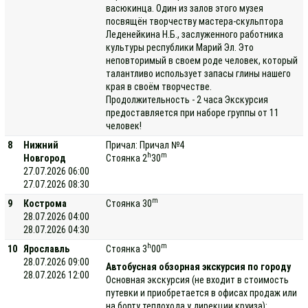
васюкинца. Один из залов этого музея
посвящён творчеству мастера-скульптора
Леденейкина Н.Б., заслуженного работника
культуры республики Марий Эл. Это
неповторимый в своем роде человек, который
талантливо использует запасы глины нашего
края в своём творчестве.
Продолжительность - 2 часа Экскурсия
предоставляется при наборе группы от 11
человек!
8
Нижний
Причал: Причал №4
h
m
Новгород
Стоянка 2
30
27.07.2026 06:00
27.07.2026 08:30
m
9
Кострома
Стоянка 30
28.07.2026 04:00
28.07.2026 04:30
h
m
10
Ярославль
Стоянка 3
00
28.07.2026 09:00
Автобусная обзорная экскурсия по городу
28.07.2026 12:00
Основная экскурсия (не входит в стоимость
путевки и приобретается в офисах продаж или
на борту теплохода у дирекции круиза):