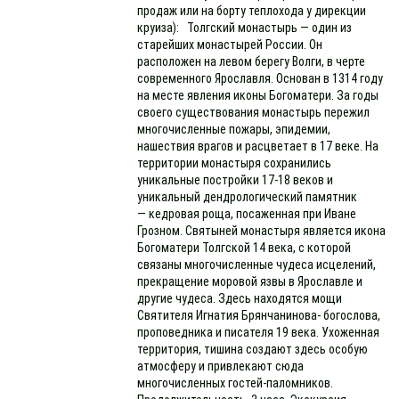
продаж или на борту теплохода у дирекции
круиза): Толгский монастырь — один из
старейших монастырей России. Он
расположен на левом берегу Волги, в черте
современного Ярославля. Основан в 1314 году
на месте явления иконы Богоматери. За годы
своего существования монастырь пережил
многочисленные пожары, эпидемии,
нашествия врагов и расцветает в 17 веке. На
территории монастыря сохранились
уникальные постройки 17-18 веков и
уникальный дендрологический памятник
— кедровая роща, посаженная при Иване
Грозном. Святыней монастыря является икона
Богоматери Толгской 14 века, с которой
связаны многочисленные чудеса исцелений,
прекращение моровой язвы в Ярославле и
другие чудеса. Здесь находятся мощи
Святителя Игнатия Брянчанинова- богослова,
проповедника и писателя 19 века. Ухоженная
территория, тишина создают здесь особую
атмосферу и привлекают сюда
многочисленных гостей-паломников.