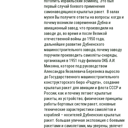
потопить израильский эсминец. Это был
первый случай боевого применения
самонаводящихся крылатых ракет. В залах
музея Вы получите ответы на вопросы: когда и
почему возникли современная Дубна и
авиационный завод; что производили на
заводе до, во время и после Великой
отечественной войны до 1950 года;
дальнейшее развитие Дубненского
машиностроительного завода; почему заводу
поручили производить самолёты-снаряды,
организация в 1951 году филиала ОКБ А.И.
Микояна, которое под руководством
Александра Яковлевича Березняка выросло
до Государственного машиностроительного
конструкторского бюро «Радуга», создание
крылатых ракет для авиации и флота СССР и
России; как и почему летают крылатые
ракеты, их устройство; физические принципы
работы бортовых систем ракет; основные
технические характеристики самолётов и
кораблей – носителей Дубненских крылатых
ракет. большая уличная экспозиция с боевыми
ракетами и самолетами, мы уверены, увлечет