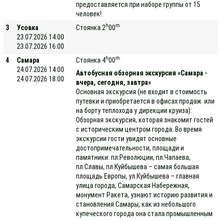
предоставляется при наборе группы от 15
человек!
h
m
3
Усовка
Стоянка 2
00
23.07.2026 14:00
23.07.2026 16:00
h
m
4
Самара
Стоянка 4
00
24.07.2026 14:00
Автобусная обзорная экскурсия «Самара -
24.07.2026 18:00
вчера, сегодня, завтра»
Основная экскурсия (не входит в стоимость
путевки и приобретается в офисах продаж или
на борту теплохода у дирекции круиза):
Обзорная экскурсия, которая знакомит гостей
с историческим центром города. Во время
экскурсии гости увидят основные
достопримечательности, площади и
памятники: пл.Революции, пл.Чапаева,
пл.Славы, пл.Куйбышева – самая большая
площадь Европы, ул.Куйбышева – главная
улица города, Самарская Набережная,
монумент Ракета, узнают историю развития и
становления Самары, как из небольшого
купеческого города она стала промышленным