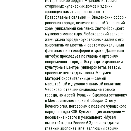
Историческое сердце — узнаем историю
старинных купеческих домов и зданий,
хранящих память о разных эпохах.
Православные святыни — Введенский собор -
ровесник города, величественный Успенский
храм, уникальный комплекс Свято-Троицкого
мужского монастыря. Чебоксарский залив —
жемчужина города - рукотворный залив с его
живописными мостами, светомузыкальными
фонтанами и атмосферой отдыха. Далее наш
автобус проследует по главным артериям
современного города. Вы увидите деловые и
культурные центры, университеты, театры,
красивые пешеходные зоны. Монумент
Матери-Покровительнице — самый
масштабный и духовно значимый памятник
Чебоксар, ставший символом не только
города, но и всей Чувашии. Сделаем остановку
в Мемориальном парке «Победа». Стоя у
Вечного огня, поговорим о подвиге чувашского
народа в годы ВОВ. Кульминация экскурсии —
посещение нового и уникального «Музея
вышитой карты России»! Здесь находится
главный экспонат, впечатляющий своими