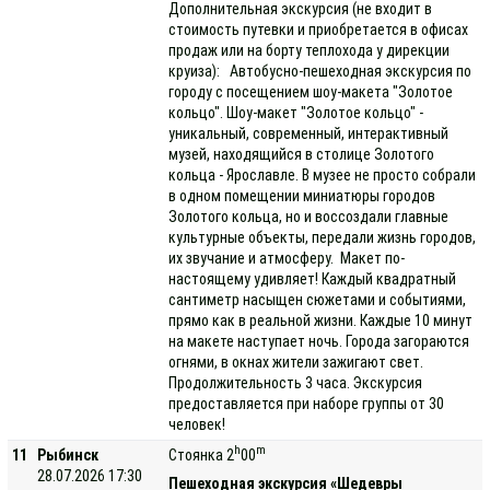
Дополнительная экскурсия (не входит в
стоимость путевки и приобретается в офисах
продаж или на борту теплохода у дирекции
круиза): Автобусно-пешеходная экскурсия по
городу с посещением шоу-макета "Золотое
кольцо". Шоу-макет "Золотое кольцо" -
уникальный, современный, интерактивный
музей, находящийся в столице Золотого
кольца - Ярославле. В музее не просто собрали
в одном помещении миниатюры городов
Золотого кольца, но и воссоздали главные
культурные объекты, передали жизнь городов,
их звучание и атмосферу. Макет по-
настоящему удивляет! Каждый квадратный
сантиметр насыщен сюжетами и событиями,
прямо как в реальной жизни. Каждые 10 минут
на макете наступает ночь. Города загораются
огнями, в окнах жители зажигают свет.
Продолжительность 3 часа. Экскурсия
предоставляется при наборе группы от 30
человек!
h
m
11
Рыбинск
Стоянка 2
00
28.07.2026 17:30
Пешеходная экскурсия «Шедевры