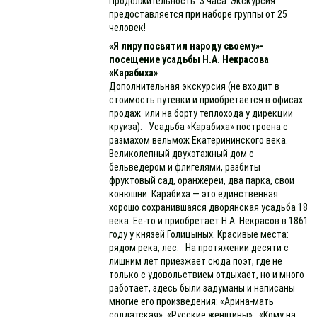
Продолжительность 3 часа. Экскурсия
предоставляется при наборе группы от 25
человек!
«Я лиру посвятил народу своему»-
посещение усадьбы Н.А. Некрасова
«Карабиха»
Дополнительная экскурсия (не входит в
стоимость путевки и приобретается в офисах
продаж или на борту теплохода у дирекции
круиза): Усадьба «Карабиха» построена с
размахом вельмож Екатерининского века.
Великолепный двухэтажный дом с
бельведером и флигелями, разбиты
фруктовый сад, оранжереи, два парка, свои
конюшни. Карабиха — это единственная
хорошо сохранившаяся дворянская усадьба 18
века. Её-то и приобретает Н.А. Некрасов в 1861
году у князей Голицыных. Красивые места:
рядом река, лес. На протяжении десяти с
лишним лет приезжает сюда поэт, где не
только с удовольствием отдыхает, но и много
работает, здесь были задуманы и написаны
многие его произведения: «Арина-мать
солдатская», «Русские женщины», «Кому на