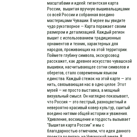
масштабами и идеей: гигантская карта
России, вышитая вручную вышивальщицами
со всей России и собранная воедино
мастерицами Чувашии. В музее вы увидите
чудо рукотворное — Карта поражает своим
размером и детализацией. Каждый регион
вышит с использованием традиционных
орнаментов и техник, характерных для
народов, проживающих на этой территории.
Поймете глубину символа, экскурсовод
расскажет, как древнее искусство чувашской
вышивки, насчитывающее сотни символов и
оберегов, стало современным языком
единства. Каждый стежок на этой карте — это
нить, связывающая нас в одно целое. Этот
музей — не просто выставка, а мощный
визуальный смысл. Он наглядно показывает,
что Россия — это пестрый, разноцветный и
невероятно красивый ковер культур, сшитый
воедино нитями общей истории и уважения.
Удивление, восхищение и гордость вызывает
"Вышитая карта России" и мы с
благодарностью отмечаем, что идея данного
проекта родилась на Чувашской земле. В