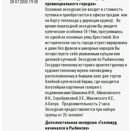
28.07.2026 19:30
провинциального городка»
Основная экскурсия (не входит в стоимость
путевки и приобретается в офисах продаж или
на борту теплохода у дирекции круиза): Во
время пешеходной экскурсии Вы увидите
купеческие особняки 18-19вв, прогулявшись
по одной из основных улиц Крестовой. Вся
историческая часть города отреставрирована
и даже без фраков и шикарных нарядов Вы
почувствуете себя уважаемым купцом или
деловой купчихой. Экскурсия по Рыбинскому
Государственному историко-архитектурному и
художественному музею-заповеднику,
расположенному в бывшем зале для торгов
Хлебной купеческой биржи, где находится
богатейшая картинная галерея с
подлинниками Шишкина И.И., Айвазовского
И.К., Серебряковой З.Е., Маковского К.Е.,
А.Бенуа. Продолжительность 2 часа
Экскурсия предоставляется при наборе
группы от 25 человек!
Дополнительная экскурсия «Голливуд
начинался в Рыбинске»