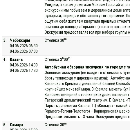
Увидим, в каком доме жил Максим Горький и поч
экскурсии мы побываем в деревянном доме апте
пузырьки, шприцы и обстановку того времени. П
ощутим себя жителем квартала прошлых столети
причала до площади Горького (точка старта экс
Экскурсия предоставляется при наборе группы о
m
3
Чебоксары
Стоянка 30
04.06.2026 06:30
04.06.2026 07:00
h
m
4
Казань
Стоянка 3
00
04.06.2026 14:30
Автобусная обзорная экскурсия по городу с 
04.06.2026 17:30
Основная экскурсия (не входит в стоимость пут
борту теплохода у дирекции круиза): Автобусна
Казанского Кремля с уникальной башней Сююмби
крупнейших мечетей мира. В Кремле: мечеть Ку
Во время вечерней стоянки экскурсия включает 
Татарский драматический театр им. Г. Камала, «
Парк тысячелетия Казани, ТЦ «Кольцо» - самый 
Горького-Гоголя-Толстого) – Варваринская цер
Продолжительность - 3 часа. Экскурсия предост
m
5
Самара
Стоянка 30