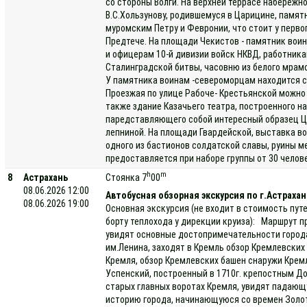
со стороны Волги. На верхней террасе набережн
В.С.Хользунову, родившемуся в Царицине, памя
муромским Петру и Февронии, что стоит у перво
Предтече. На площади Чекистов - памятник вои
и офицерам 10-й дивизии войск НКВД, работник
Сталинградской битвы, часовню из белого мрам
У памятника воинам -североморцам находится с
Проезжая по улице Рабоче- Крестьянской можно 
также здание Казачьего театра, построенного н
паредставляющего собой интересный образец Ц
лепниной. На площади Гвардейской, выставка в
одного из бастионов солдатской славы, руины 
предоставляется при наборе группы от 30 челов
h
m
8
Астрахань
Стоянка 7
00
08.06.2026 12:00
Автобусная обзорная экскурсия по г.Астрахан
08.06.2026 19:00
Основная экскурсия (не входит в стоимость пут
борту теплохода у дирекции круиза): Маршрут 
увидят основные достопримечательности города
им.Ленина, заходят в Кремль обзор Кремлевских
Кремля, обзор Кремлевских башен снаружи Кремл
Успенский, построенный в 1710г. крепостным 
старых главных воротах Кремля, увидят падающ
историю города, начинающуюся со времен Золо