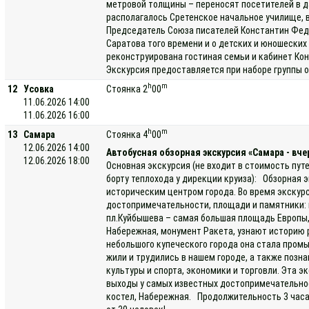
метровой толщины – переносят посетителей в да
располагалось Сретенское начальное училище, 
Председатель Союза писателей Константин Фед
Саратова того времени и о детских и юношеских 
реконструирована гостиная семьи и кабинет Ко
Экскурсия предоставляется при наборе группы о
h
m
12
Усовка
Стоянка 2
00
11.06.2026 14:00
11.06.2026 16:00
h
m
13
Самара
Стоянка 4
00
12.06.2026 14:00
Автобусная обзорная экскурсия «Самара - вче
12.06.2026 18:00
Основная экскурсия (не входит в стоимость пут
борту теплохода у дирекции круиза): Обзорная э
историческим центром города. Во время экскур
достопримечательности, площади и памятники: п
пл.Куйбышева – самая большая площадь Европы,
Набережная, монумент Ракета, узнают историю 
небольшого купеческого города она стала про
жили и трудились в нашем городе, а также позн
культуры и спорта, экономики и торговли. Эта 
выходы у самых известных достопримечательнос
костел, Набережная. Продолжительность 3 часа