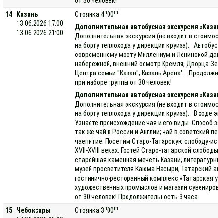
от 30 человек!
h
m
14
Казань
Стоянка 4
00
13.06.2026 17:00
Дополнительная автобусная экскурсия «Каза
13.06.2026 21:00
Дополнительная экскурсия (не входит в стоимос
на борту теплохода у дирекции круиза): Автобус
современному мосту Миллениум и Ленинской дам
набережной, внешний осмотр Кремля, Дворца Зем
Центра семьи "Казан", Казань Арена". Продолжи
при наборе группы от 30 человек!
Дополнительная автобусная экскурсия «Каза
Дополнительная экскурсия (не входит в стоимос
на борту теплохода у дирекции круиза): В ходе
Узнаете происхождение чая и его виды. Способ з
так же чай в России и Англии; чай в советский п
чаепитие. Посетим Старо-Татарскую слободу-ис
XVII-XVIII веках. Гостей Старо-татарской слоб
старейшая каменная мечеть Казани, литературны
музей просветителя Каюма Насыри, Татарский а
гостинично-ресторанный комплекс «Татарская у
художественных промыслов и магазин сувениров
от 30 человек! Продолжительность 3 часа.
h
m
15
Чебоксары
Стоянка 3
00