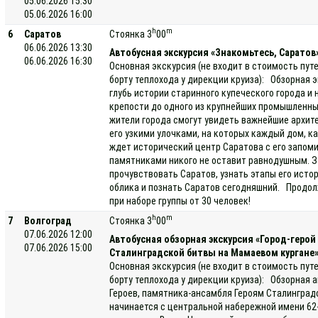
05.06.2026 15:30
05.06.2026 16:00
h
m
6
Саратов
Стоянка 3
00
06.06.2026 13:30
Автобусная экскурсия «Знакомьтесь, Саратов
06.06.2026 16:30
Основная экскурсия (не входит в стоимость пут
борту теплохода у дирекции круиза): Обзорная э
глубь истории старинного купеческого города и
крепости до одного из крупнейших промышленных
жители города смогут увидеть важнейшие архит
его узкими улочками, на которых каждый дом, к
ждет исторический центр Саратова с его запо
памятниками никого не оставит равнодушным. З
прочувствовать Саратов, узнать этапы его исто
облика и познать Саратов сегодняшний. Продол
при наборе группы от 30 человек!
h
m
7
Волгоград
Стоянка 3
00
07.06.2026 12:00
Автобусная обзорная экскурсия «Город-геро
07.06.2026 15:00
Сталинградской битвы на Мамаевом кургане»
Основная экскурсия (не входит в стоимость пут
борту теплохода у дирекции круиза): Обзорная
Героев, памятника-ансамбля Героям Сталинград
начинается с центральной набережной имени 62-й