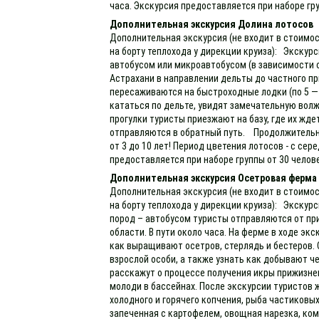
часа. Экскурсия предоставляется при наборе гру
Дополнительная экскурсия Долина лотосов
Дополнительная экскурсия (не входит в стоимос
на борту теплохода у дирекции круиза): Экскурс
автобусом или микроавтобусом (в зависимости 
Астрахани в направлении дельты до частного прич
пересаживаются на быстроходные лодки (по 5 — 
кататься по дельте, увидят замечательную волж
прогулки туристы приезжают на базу, где их жде
отправляются в обратный путь. Продолжительно
от 3 до 10 лет! Период цветения лотосов - с се
предоставляется при наборе группы от 30 челов
Дополнительная экскурсия Осетровая ферма
Дополнительная экскурсия (не входит в стоимос
на борту теплохода у дирекции круиза): Экскур
пород – автобусом туристы отправляются от пр
области. В пути около часа. На ферме в ходе эк
как выращивают осетров, стерлядь и бестеров. 
взрослой особи, а также узнать как добывают ч
расскажут о процессе получения икры прижизне
молоди в бассейнах. После экскурсии туристов 
холодного и горячего копчения, рыба частиковых
запеченная с картофелем, овощная нарезка, ком