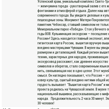
Успенский храм, уникальный комплекс Свято-Тр
— жемчужина города - рукотворный залив с ег
фонтанами и атмосферой отдыха. Далее наш авт
современного города. Вы увидите деловые и кул
пешеходные зоны. Монумент Матери-Покровител
памятник Чебоксар, ставший символом не только
Мемориальном парке «Победа». Стоя у Вечного о
годы ВОВ. Кульминация экскурсии — посещение 
России»! Здесь находится главный экспонат, в
гигантская карта России, вышитая вручную выш
воедино мастерицами Чувашии. В музее вы увид
размером и детализацией. Каждый регион выши
техник, характерных для народов, проживающих 
экскурсовод расскажет, как древнее искусств
символов и оберегов, стало современным языком
нить, связывающая нас в одно целое. Этот музе
смысл. Он наглядно показывает, что Россия — э
ковер культур, сшитый воедино нитями общей ис
гордость вызывает "Вышитая карта России" и м
проекта родилась на Чувашской земле. В музее
национальной вышивки, рассказывающие о мифо
народа. Продолжительность 2 часа 30 минут. Эк
30 человек!
h
m