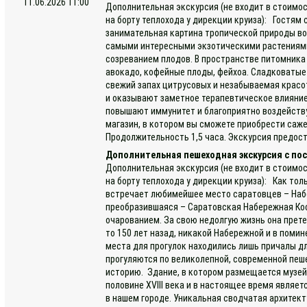
11.06.2026 11:00
Дополнительная экскурсия (не входит в стоимос
на борту теплохода у дирекции круиза): Гостям
занимательная картина тропической природы во 
самыми интересными экзотическими растениями
созреванием плодов. В пространстве питомника
авокадо, кофейные плоды, фейхоа. Сладковатые
свежий запах цитрусовых и незабываемая крас
и оказывают заметное терапевтическое влияни
повышают иммунитет и благоприятно воздейству
магазин, в котором вы сможете приобрести саж
Продолжительность 1,5 часа. Экскурсия предост
Дополнительная пешеходная экскурсия с пос
Дополнительная экскурсия (не входит в стоимос
на борту теплохода у дирекции круиза): Как тол
встречает любимейшее место саратовцев – Наб
преобразившаяся – Саратовская Набережная Ко
очарованием. За свою недолгую жизнь она прете
то 150 лет назад, никакой Набережной и в помин
места для прогулок находились лишь причалы дл
прогуляются по великолепной, современной пеше
историю. Здание, в котором размещается музей 
половине XVIII века и в настоящее время являе
в нашем городе. Уникальная сводчатая архитект