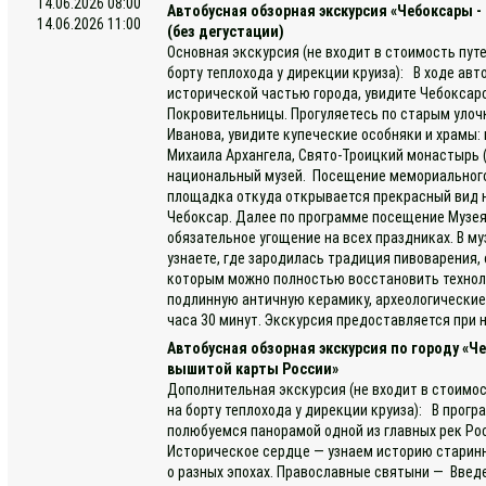
14.06.2026 08:00
Автобусная обзорная экскурсия «Чебоксары -
14.06.2026 11:00
(без дегустации)
Основная экскурсия (не входит в стоимость пут
борту теплохода у дирекции круиза): В ходе ав
исторической частью города, увидите Чебоксар
Покровительницы. Прогуляетесь по старым улочк
Иванова, увидите купеческие особняки и храмы
Михаила Архангела, Свято-Троицкий монастырь (
национальный музей. Посещение мемориального
площадка откуда открывается прекрасный вид н
Чебоксар. Далее по программе посещение Музея
обязательное угощение на всех праздниках. В му
узнаете, где зародилась традиция пивоварения,
которым можно полностью восстановить техноло
подлинную античную керамику, археологически
часа 30 минут. Экскурсия предоставляется при н
Автобусная обзорная экскурсия по городу «Ч
вышитой карты России»
Дополнительная экскурсия (не входит в стоимос
на борту теплохода у дирекции круиза): В прогр
полюбуемся панорамой одной из главных рек Рос
Историческое сердце — узнаем историю старинн
о разных эпохах. Православные святыни — Введе