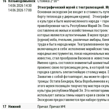
16
Козьмодемьянск
Стоянка 2
30
14.06.2026 14:30
Этнографический музей с театрализацией. Му
14.06.2026 17:00
Основная экскурсия (не входит в стоимость пут
борту теплохода у дирекции круиза): Этнограф
о культуре и быте малочисленного народа – гор
правобережная часть Республики Марий Эл. Площ
составлена из жилых и хозяйственных построек 1
которых являются аутентичными. В музее предс
(курная) изба, пчельник, различные амбары, бан
труда и быта народа мари. Театрализованное п
включающее в себя: исполнение марийских танце
народных инструментах, показ национальных ма
известно, стал прообразом Васюков в известно
Именно здесь состоялся знаменитый шахматный 
произнес свою потрясающую речь, в которой гов
городка сделать элегантнейшую столицу мира. 
Захватив с собой фотоаппарат, вы можете сфот
троицы: Остапа Бендера, Кисы Воробьянинова и 
этого музея посвящён творчеству мастера-скуль
культуры республики Марий Эл. Это неповторим
использует запасы глины нашего края в своём т
Экскурсия предоставляется при наборе группы о
17
Нижний
Причал: Причал №4