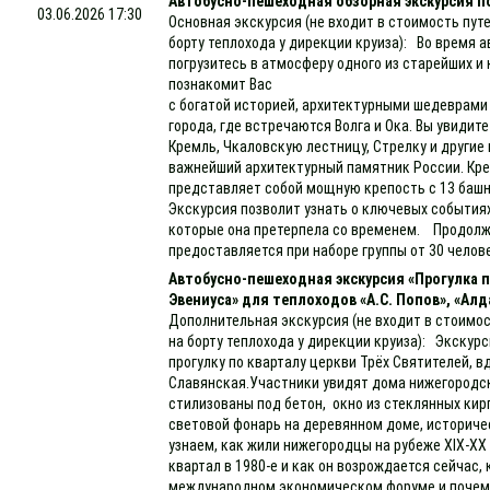
Автобусно-пешеходная обзорная экскурсия п
03.06.2026 17:30
Основная экскурсия (не входит в стоимость пут
борту теплохода у дирекции круиза): Во время 
погрузитесь в атмосферу одного из старейших и
познакомит Вас
с богатой историей, архитектурными шедеврам
города, где встречаются Волга и Ока. Вы увидит
Кремль, Чкаловскую лестницу, Стрелку и други
важнейший архитектурный памятник России. Кре
представляет собой мощную крепость с 13 баш
Экскурсия позволит узнать о ключевых событиях
которые она претерпела со временем. Продолжи
предоставляется при наборе группы от 30 челов
Автобусно-пешеходная экскурсия «Прогулка
Эвениуса» для теплоходов «А.С. Попов», «Алд
Дополнительная экскурсия (не входит в стоимос
на борту теплохода у дирекции круиза): Экскур
прогулку по кварталу церкви Трёх Святителей, в
Славянская.Участники увидят дома нижегородс
стилизованы под бетон, окно из стеклянных кирп
световой фонарь на деревянном доме, историче
узнаем, как жили нижегородцы на рубеже XIX-XX
квартал в 1980-е и как он возрождается сейчас,
международном экономическом форуме и почему