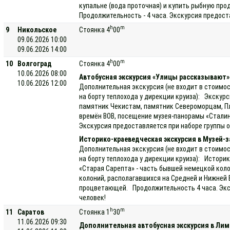
купальне (вода проточная) и купить рыбную пр
Продолжительность - 4 часа. Экскурсия предоста
h
m
9
Никольское
Стоянка 4
00
09.06.2026 10:00
09.06.2026 14:00
h
m
10
Волгоград
Стоянка 4
00
10.06.2026 08:00
Автобусная экскурсия «Улицы рассказывают»
10.06.2026 12:00
Дополнительная экскурсия (не входит в стоимос
на борту теплохода у дирекции круиза): Экскур
памятник Чекистам, памятник Североморцам, П
времён ВОВ, посещение музея-панорамы «Сталин
Экскурсия предоставляется при наборе группы о
Историко-краеведческая экскурсия в Музей-
Дополнительная экскурсия (не входит в стоимос
на борту теплохода у дирекции круиза): Истори
«Старая Сарепта» - часть бывшей немецкой колон
колоний, располагавшихся на Средней и Нижней 
процветающей. Продолжительность 4 часа. Экск
человек!
h
m
11
Саратов
Стоянка 1
30
11.06.2026 09:30
Дополнительная автобусная экскурсия в Ли