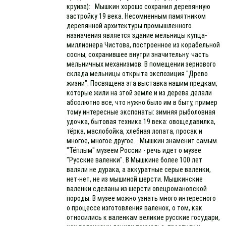
круиза): Мышкин хорошо сохранил деревянную
застройку 19 века. Несомненным памятником
деревянной архитектуры промышленного
назначения является здание мельницы купца-
миллионера Чистова, построенное из корабельной
сосны, сохранившее внутри значительну. часть
мельничных механизмов. В помещении зернового
склада мельницы открыта экспозиция "Древо
жизни". Посвящена эта выставка нашим предкам,
которые жили на этой земле и из дерева делали
абсолютно все, что нужно было им в быту, пример
тому интересные экспонаты: зимняя рыболовная
удочка, бытовая техника 19 века: овощедавилка,
тёрка, маслобойка, хлебная лопата, просак и
многое, многое другое. Мышкин знаменит самым
"Тёплым" музеем России - речь идет о музее
"Русские валенки". В Мышкине более 100 лет
валяли не дурака, а аккуратные серые валенки,
нет-нет, не из мышиной шерсти. Мышкинские
валенки сделаны из шерсти овецромановской
породы. В музее можно узнать много интересного
о процессе изготовления валенок, о том, как
относились к валенкам великие русские государи,