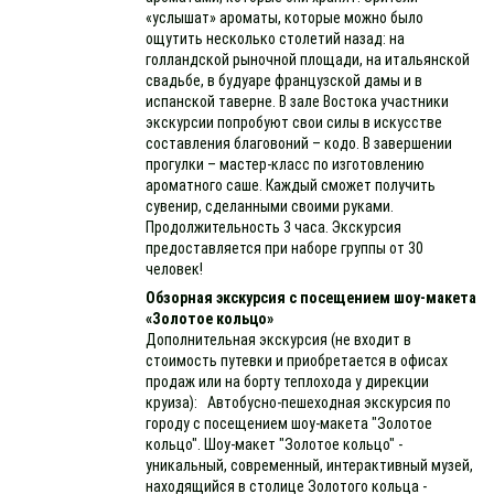
«услышат» ароматы, которые можно было
ощутить несколько столетий назад: на
голландской рыночной площади, на итальянской
свадьбе, в будуаре французской дамы и в
испанской таверне. В зале Востока участники
экскурсии попробуют свои силы в искусстве
составления благовоний – кодо. В завершении
прогулки – мастер-класс по изготовлению
ароматного саше. Каждый сможет получить
сувенир, сделанными своими руками.
Продолжительность 3 часа. Экскурсия
предоставляется при наборе группы от 30
человек!
Обзорная экскурсия с посещением шоу-макета
«Золотое кольцо»
Дополнительная экскурсия (не входит в
стоимость путевки и приобретается в офисах
продаж или на борту теплохода у дирекции
круиза): Автобусно-пешеходная экскурсия по
городу с посещением шоу-макета "Золотое
кольцо". Шоу-макет "Золотое кольцо" -
уникальный, современный, интерактивный музей,
находящийся в столице Золотого кольца -