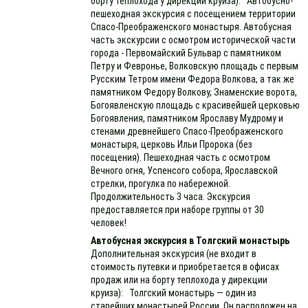
борту теплохода у дирекции круиза): Автобусно-
пешеходная экскурсия с посещением территории
Спасо-Преображенского монастыря. Автобусная
часть экскурсии с осмотром исторической части
города - Первомайский Бульвар с памятником
Петру и Февронье, Волковскую площадь с первым
Русским Тетром имени Федора Волкова, а так же
памятником Федору Волкову, Знаменские ворота,
Богоявленскую площадь с красивейшей церковью
Богоявления, памятником Ярославу Мудрому и
стенами древнейшего Спасо-Преображенского
монастыря, церковь Ильи Пророка (без
посещения). Пешеходная часть с осмотром
Вечного огня, Успенсого собора, Ярославской
стрелки, прогулка по набережной.
Продолжительность 3 часа. Экскурсия
предоставляется при наборе группы от 30
человек!
Автобусная экскурсия в Толгский монастырь
Дополнительная экскурсия (не входит в
стоимость путевки и приобретается в офисах
продаж или на борту теплохода у дирекции
круиза): Толгский монастырь — один из
старейших монастырей России. Он расположен на