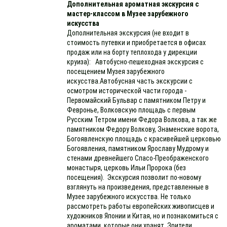
Дополнительная ароматная экскурсия с
мастер-классом в Музее зарубежного
искусства
Дополнительная экскурсия (не входит в
стоимость путевки и приобретается в офисах
продаж или на борту теплохода у дирекции
круиза): Автобусно-пешеходная экскурсия с
посещением Музея зарубежного
искусства.Автобусная часть экскурсии с
осмотром исторической части города -
Первомайский Бульвар с памятником Петру и
Февронье, Волковскую площадь с первым
Русским Тетром имени Федора Волкова, а так же
памятником Федору Волкову, Знаменские ворота,
Богоявленскую площадь с красивейшей церковью
Богоявления, памятником Ярославу Мудрому и
стенами древнейшего Спасо-Преображенского
монастыря, церковь Ильи Пророка (без
посещения). Экскурсия позволит по-новому
взглянуть на произведения, представленные в
Музее зарубежного искусства. Не только
рассмотреть работы европейских живописцев и
художников Японии и Китая, но и познакомиться с
ароматами, которые они хранят. Зрители