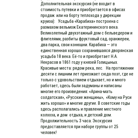
Дополнительная экскурсия (не входит в
стоимость путевки и приобретается в офисах
продаж или на борту теплохода у дирекции
круиза): Усадьба «Карабиха» построена с
размахом вельмож Екатерининского века.
Великолепный двухэтажный дом с бельведером и
флигелями, разбиты фруктовый сад, оранжереи,
два парка, свои конюшни. Карабиха — это
единственная хорошо сохранившаяся дворянская
усадьба 18 века. Её-то и приобретает Н.А.
Некрасов в 1861 году у князей Голицыных.
Красивые места: рядом река, лес. На протяжении
десяти с лишним лет приезжает сюда поэт, где не
только с удовольствием отдыхает, но и много
работает, здесь были задуманы и написаны
многие его произведения: «Арина-мать
солдатская», «Русские женщины», «Кому на Руси
жить хорошо» и многие другие. В советские годы
здесь располагались и правление местного
колхоза, и дом отдыха, и детский дом.
Продолжительность 3 часа. Экскурсия
предоставляется при наборе группы от 25
человек!