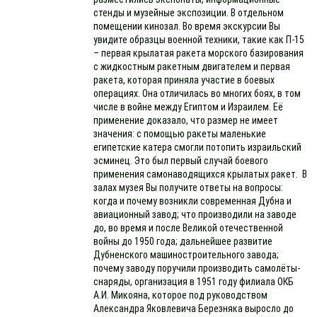
стенды и музейные экспозиции. В отдельном
помещении кинозал. Во время экскурсии Вы
увидите образцы военной техники, такие как П-15
– первая крылатая ракета морского базирования
с жидкостным ракетным двигателем и первая
ракета, которая приняла участие в боевых
операциях. Она отличилась во многих боях, в том
числе в войне между Египтом и Израилем. Её
применение доказало, что размер не имеет
значения: с помощью ракеты маленькие
египетские катера смогли потопить израильский
эсминец. Это был первый случай боевого
применения самонаводящихся крылатых ракет. В
залах музея Вы получите ответы на вопросы:
когда и почему возникли современная Дубна и
авиационный завод; что производили на заводе
до, во время и после Великой отечественной
войны до 1950 года; дальнейшее развитие
Дубненского машиностроительного завода;
почему заводу поручили производить самолёты-
снаряды, организация в 1951 году филиала ОКБ
А.И. Микояна, которое под руководством
Александра Яковлевича Березняка выросло до