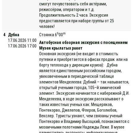
смогут почувствовать себя актёрами,
режиссёром, оператором и т.д.
Продолжительность 2 часа. Экскурсия
предоставляется при наборе группы от 25
человек!
h
m
4
Дубна
Стоянка 6
00
17.06.2026 11:00
Автобусная обзорная экскурсия с посещением
17.06.2026 17:00
Музея крылатых ракет
Основная экскурсия (не входит в стоимость
путевки и приобретается в офисах продаж или на
борту теплохода у дирекции круиза): Дубна
является единственным российским городом,
увековеченным в периодической таблице
элементов Менделеева: Дубний – так называется,
открытый учеными города, 105–й химический
элемент. Экскурсия начинается с набережной Д.И.
Менделеева, в ходе экскурсии рассказывают о
таких известных ученых как: Мещеряков,
Понтекорво, Джелепов, Флеров, Боголюбов,
Векслер. Туристы узнают, чем связаны ученый
Понтекорво и Владимир Высоцкий, познакомятся с
мозаичными полотнами Надежды Леже. В музее
разместились экспонаты, информационные