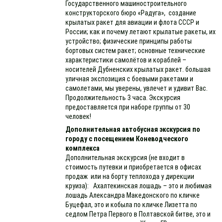
Государственного машиностроительного
конструкторского бюро «Радуга», создание
крылатых ракет для авиации и флота СССР и
России; как и почему летают крылатые ракеты, их
устройство; физические принципы работы
бортовых систем ракет; основные технические
характеристики самолётов и кораблей –
носителей Дубненских крылатых ракет. большая
уличная экспозиция с боевыми ракетами и
самолетами, мы уверены, увлечет и удивит Вас.
Продолжительность 3 часа. Экскурсия
предоставляется при наборе группы от 30
человек!
Дополнительная автобусная экскурсия по
городу с посещением Коневодческого
комплекса
Дополнительная экскурсия (не входит в
стоимость путевки и приобретается в офисах
продаж или на борту теплохода у дирекции
круиза): Ахалтекинская лошадь – это и любимая
лошадь Александра Македонского по кличке
Буцефал, это и кобыла по кличке Лизетта по
седлом Петра Первого в Полтавской битве, это и