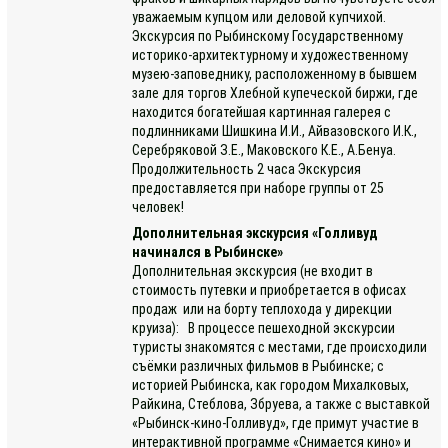
уважаемым купцом или деловой купчихой.
Экскурсия по Рыбинскому Государственному
историко-архитектурному и художественному
музею-заповеднику, расположенному в бывшем
зале для торгов Хлебной купеческой биржи, где
находится богатейшая картинная галерея с
подлинниками Шишкина И.И., Айвазовского И.К.,
Серебряковой З.Е., Маковского К.Е., А.Бенуа.
Продолжительность 2 часа Экскурсия
предоставляется при наборе группы от 25
человек!
Дополнительная экскурсия «Голливуд
начинался в Рыбинске»
Дополнительная экскурсия (не входит в
стоимость путевки и приобретается в офисах
продаж или на борту теплохода у дирекции
круиза): В процессе пешеходной экскурсии
туристы знакомятся с местами, где происходили
съёмки различных фильмов в Рыбинске; с
историей Рыбинска, как городом Михалковых,
Райкина, Стеблова, Збруева, а также с выставкой
«Рыбинск-кино-Голливуд», где примут участие в
интерактивной программе «Снимается кино» и