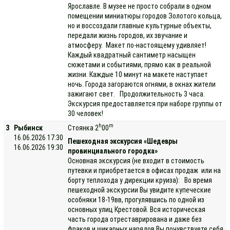
Ярославле. В музее не просто собрали в одном
помещении миниатюры городов Золотого кольца,
но и воссоздали главные культурные объекты,
передали жизнь городов, их звучание и
атмосферу. Макет по-настоящему удивляет!
Каждый квадратный сантиметр насыщен
сюжетами и событиями, прямо как в реальной
жизни. Каждые 10 минут на макете наступает
ночь. Города загораются огнями, в окнах жители
зажигают свет. Продолжительность 3 часа.
Экскурсия предоставляется при наборе группы от
30 человек!
h
m
3
Рыбинск
Стоянка 2
00
16.06.2026 17:30
Пешеходная экскурсия «Шедевры
16.06.2026 19:30
провинциального городка»
Основная экскурсия (не входит в стоимость
путевки и приобретается в офисах продаж или на
борту теплохода у дирекции круиза): Во время
пешеходной экскурсии Вы увидите купеческие
особняки 18-19вв, прогулявшись по одной из
основных улиц Крестовой. Вся историческая
часть города отреставрирована и даже без
фраков и шикарных нарядов Вы почувствуете себя