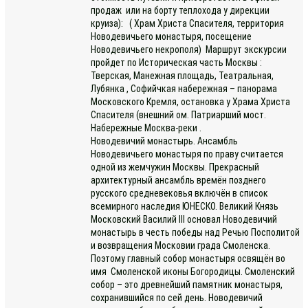
продаж или на борту теплохода у дирекции
круиза): ( Храм Христа Спасителя, территория
Новодевичьего монастыря, посещение
Новодевичьего некрополя) Маршрут экскурсии
пройдет по Историческая часть Москвы :
Тверская, Манежная площадь, Театральная,
Лубянка , Софийчкая набережная – панорама
Московского Кремля, остановка у Храма Христа
Спасителя (внешний ом. Патриарший мост.
Набережные Москва-реки .
Новодевичий монастырь. Ансамбль
Новодевичьего монастыря по праву считается
одной из жемчужин Москвы. Прекрасный
архитектурный ансамбль времён позднего
русского средневековья включён в список
всемирного наследия ЮНЕСКО. Великий Князь
Московский Василий III основал Новодевичий
монастырь в честь победы над Речью Посполитой
и возвращения Московии града Смоленска.
Поэтому главный собор монастыря освящён во
имя Смоленской иконы Богородицы. Смоленский
собор – это древнейший памятник монастыря,
сохранившийся по сей день. Новодевичий