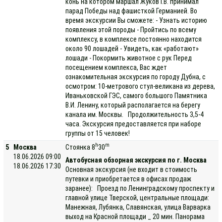
конь на котором маршал Жуков Г.В. принимал
парад Победы над фашисткой Германией. Во
время экскурсии Вы сможете: - Узнать историю
появления этой породы - Пройтись по всему
комплексу, в комплексе постоянно находится
около 90 лошадей - Увидеть, как «работают»
лошади - Покормить животное с рук Перед
посещением комплекса, Вас ждет
ознакомительная экскурсия по городу Дубна, с
осмотром: 10-метрового стул-великана из дерева,
Иваньковской ГЭС, самого большого Памятника
В.И. Ленину, который располагается на берегу
канала им. Москвы. Продолжительность 3,5-4
часа. Экскурсия предоставляется при наборе
группы от 15 человек!
h
m
5
Москва
Стоянка 8
30
18.06.2026 09:00
Автобусная обзорная экскурсия по г. Москва
18.06.2026 17:30
Основная экскурсия (не входит в стоимость
путевки и приобретается в офисах продаж
заранее): Проезд по Ленинградскому проспекту и
главной улице Тверской, центральные площади:
Манежная, Лубянка, Славянская, улица Варварка
выход на Красной площади _ 20 мин. Панорама