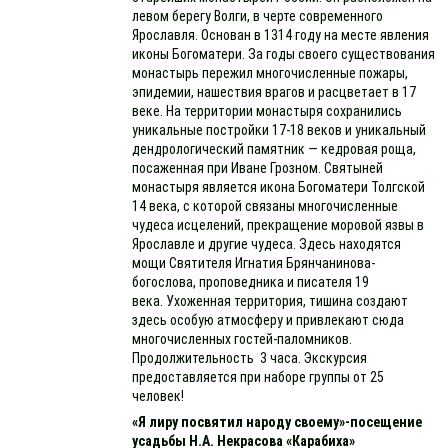
левом берегу Волги, в черте современного
Ярославля. Основан в 1314 году на месте явления
иконы Богоматери. За годы своего существования
монастырь пережил многочисленные пожары,
эпидемии, нашествия врагов и расцветает в 17
веке. На территории монастыря сохранились
уникальные постройки 17-18 веков и уникальный
дендрологический памятник — кедровая роща,
посаженная при Иване Грозном. Святыней
монастыря является икона Богоматери Толгской
14 века, с которой связаны многочисленные
чудеса исцелений, прекращение моровой язвы в
Ярославле и другие чудеса. Здесь находятся
мощи Святителя Игнатия Брянчанинова-
богослова, проповедника и писателя 19
века. Ухоженная территория, тишина создают
здесь особую атмосферу и привлекают сюда
многочисленных гостей-паломников.
Продолжительность 3 часа. Экскурсия
предоставляется при наборе группы от 25
человек!
«Я лиру посвятил народу своему»-посещение
усадьбы Н.А. Некрасова «Карабиха»