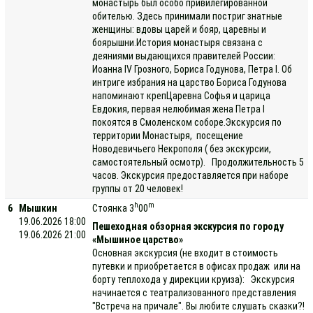
монастырь был особо привилегированной
обителью. Здесь принимали постриг знатные
женщины: вдовы царей и бояр, царевны и
боярышни.История монастыря связана с
деяниями выдающихся правителей России:
Иоанна IV Грозного, Бориса Годунова, Петра I. Об
интриге избрания на царство Бориса Годунова
напоминают крепЦаревна Софья и царица
Евдокия, первая нелюбимая жена Петра I
покоятся в Смоленском соборе.Экскурсия по
территории Монастыря, посещение
Новодевичьего Некрополя ( без экскурсии,
самостоятельный осмотр). Продолжительность 5
часов. Экскурсия предоставляется при наборе
группы от 20 человек!
h
m
6
Мышкин
Стоянка 3
00
19.06.2026 18:00
Пешеходная обзорная экскурсия по городу
19.06.2026 21:00
«Мышиное царство»
Основная экскурсия (не входит в стоимость
путевки и приобретается в офисах продаж или на
борту теплохода у дирекции круиза): Экскурсия
начинается с театрализованного представления
"Встреча на причале". Вы любите слушать сказки?!