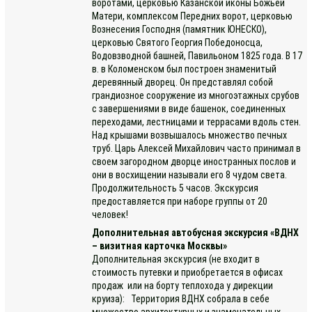
воротами, церковью Казанской иконы Божьей
Матери, комплексом Передних ворот, церковью
Вознесения Господня (памятник ЮНЕСКО),
церковью Святого Георгия Победоносца,
Водовзводной башней, Павильоном 1825 года. В 17
в. в Коломенском был построен знаменитый
деревянный дворец. Он представлял собой
грандиозное сооружение из многоэтажных срубов
с завершениями в виде башенок, соединенных
переходами, лестницами и террасами вдоль стен.
Над крышами возвышалось множество печных
труб. Царь Алексей Михайлович часто принимал в
своем загородном дворце иностранных послов и
они в восхищении называли его 8 чудом света.
Продолжительность 5 часов. Экскурсия
предоставляется при наборе группы от 20
человек!
Дополнительная автобусная экскурсия «ВДНХ
– визитная карточка Москвы»
Дополнительная экскурсия (не входит в
стоимость путевки и приобретается в офисах
продаж или на борту теплохода у дирекции
круиза): Территория ВДНХ собрала в себе
множество архитектурных и знаменательных