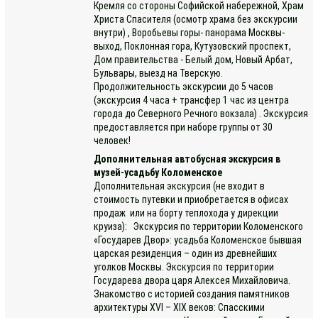
Кремля со стороны Софийской набережной, Храм
Христа Спасителя (осмотр храма без экскурсии
внутри) , Воробьевы горы- панорама Москвы-
выход, Поклонная гора, Кутузовский проспект,
Дом правительства - Белый дом, Новый Арбат,
Бульвары, выезд на Тверскую.
Продолжительность экскурсии до 5 часов
(экскурсия 4 часа + трансфер 1 час из центра
города до Северного Речного вокзала) . Экскурсия
предоставляется при наборе группы от 30
человек!
Дополнительная автобусная экскурсия в
музей-усадьбу Коломенское
Дополнительная экскурсия (не входит в
стоимость путевки и приобретается в офисах
продаж или на борту теплохода у дирекции
круиза): Экскурсия по территории Коломенского
«Государев Двор»: усадьба Коломенское бывшая
царская резиденция – один из древнейших
уголков Москвы. Экскурсия по территории
Государева двора царя Алексея Михайловича.
Знакомство с историей создания памятников
архитектуры ХVI – ХIX веков: Спасскими