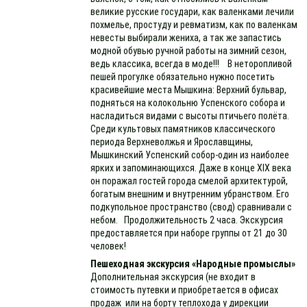
великие русские государи, как валенками лечили
похмелье, простуду и ревматизм, как по валенкам
невесты выбирали жениха, а так же запастись
модной обувью ручной работы на зимний сезон,
ведь классика, всегда в моде!!! В неторопливой
пешей прогулке обязательно нужно посетить
красивейшие места Мышкина: Верхний бульвар,
подняться на колокольню Успенского собора и
насладиться видами с высоты птичьего полёта.
Среди культовых памятников классического
периода Верхневолжья и Ярославщины,
Мышкинский Успенский собор-один из наиболее
ярких и запоминающихся. Даже в конце XIX века
он поражал гостей города смелой архитектурой,
богатым внешним и внутренним убранством. Его
подкупольное пространство (свод) сравнивали с
небом. Продолжительность 2 часа. Экскурсия
предоставляется при наборе группы от 21 до 30
человек!
Пешеходная экскурсия «Народные промыслы»
Дополнительная экскурсия (не входит в
стоимость путевки и приобретается в офисах
продаж или на борту теплохода у дирекции