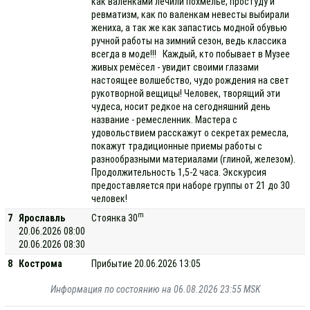
как валенками лечили похмелье, простуду и
ревматизм, как по валенкам невесты выбирали
жениха, а так же как запастись модной обувью
ручной работы на зимний сезон, ведь классика
всегда в моде!!! Каждый, кто побывает в Музее
живых ремёсел - увидит своими глазами
настоящее волшебство, чудо рождения на свет
рукотворной вещицы! Человек, творящий эти
чудеса, носит редкое на сегодняшний день
название - ремесленник. Мастера с
удовольствием расскажут о секретах ремесла,
покажут традиционные приемы работы с
разнообразными материалами (глиной, железом).
Продолжительность 1,5-2 часа. Экскурсия
предоставляется при наборе группы от 21 до 30
человек!
m
7
Ярославль
Стоянка 30
20.06.2026 08:00
20.06.2026 08:30
8
Кострома
Прибытие 20.06.2026 13:05
Информация по состоянию на 06.08.2026 23:55 MSK