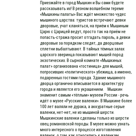
Приезжайте в город Мышкин и Вы сами будете
рассказывать их! В резном волшебном тереме
«Мышкины палаты» Вас ждёт множество чудес
мышиного царства: туристов встречают девки
дворовые, учат кланяться, на приём к Мышиным
Царю с Царицей ведут, просто так на приём не
попасть-стража просит отгадать пароль, а девки
дворовые за порядком следят, да дворцовые
сплетни выбалтывают. В тайных тёмных залах
царского зверинца показывают мышей пород
экзотических. В сырной комнате «Мышкиных
палат» организована «гостиница» для мышей,
попросивших «политического» убежища, а именно,
подаренных гостями города. Здание мышиного
дворца органично вписывается в архитектуру
города и является его украшением. Мышкин
знаменит самым «тёплым» музеем России - речь
идёт о музее «Русские валенки». В Мышкине более
100 лет валяли не дурака, а аккуратные серые
валенки, нет-нет, не из мышиной шерсти.
Мышкинские валенки сделаны только из шерсти
овец романовской породы. В музее можно узнать
много интересного о процессе изготовления
валенок, о том, как относились к валенкам