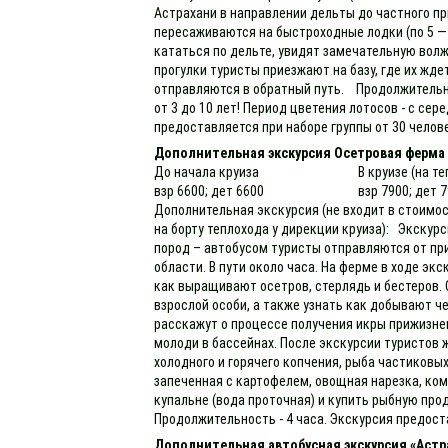
Астрахани в направлении дельты до частного прич
пересаживаются на быстроходные лодки (по 5 — 
кататься по дельте, увидят замечательную волж
прогулки туристы приезжают на базу, где их жде
отправляются в обратный путь. Продолжительно
от 3 до 10 лет! Период цветения лотосов - с се
предоставляется при наборе группы от 30 челов
Дополнительная экскурсия Осетровая ферма
До начала круиза
В круизе (на т
взр 6600; дет 6600
взр 7900; дет 
Дополнительная экскурсия (не входит в стоимос
на борту теплохода у дирекции круиза): Экскур
пород – автобусом туристы отправляются от пр
области. В пути около часа. На ферме в ходе эк
как выращивают осетров, стерлядь и бестеров. 
взрослой особи, а также узнать как добывают ч
расскажут о процессе получения икры прижизне
молоди в бассейнах. После экскурсии туристов 
холодного и горячего копчения, рыба частиковых
запеченная с картофелем, овощная нарезка, ком
купальне (вода проточная) и купить рыбную пр
Продолжительность - 4 часа. Экскурсия предоста
Дополнительная автобусная экскурсия «Астр