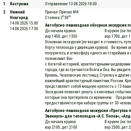
1
Кострома
Отправление 13.08.2026 18:00
2
Нижний
Причал: Причал №4
h
m
Новгород
Стоянка 2
30
14.08.2026 15:00
Автобусно-пешеходная обзорная экскурсия п
14.08.2026 17:30
До начала круиза
В круизе (на т
взр 1450; дет 1350
взр 1700; дет 
Основная экскурсия (не входит в стоимость пут
борту теплохода у дирекции круиза): Во время 
погрузитесь в атмосферу одного из старейших и
познакомит Вас
с богатой историей, архитектурными шедеврам
города, где встречаются Волга и Ока. Вы увидит
Кремль, Чкаловскую лестницу, Стрелку и други
важнейший архитектурный памятник России. Кре
представляет собой мощную крепость с 13 баш
Экскурсия позволит узнать о ключевых событиях
которые она претерпела со временем. Продолжи
предоставляется при наборе группы от 30 челов
Автобусно-пешеходная экскурсия «Прогулка
Эвениуса» для теплоходов «А.С. Попов», «Алд
До начала круиза
В круизе (на т
взр 2100; дет 2100
взр 2500; дет 