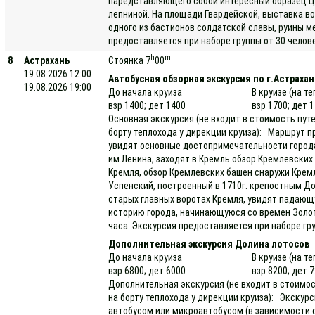
паредставляющего собой интересный образец Ц
лепниной. На площади Гвардейской, выставка в
одного из бастионов солдатской славы, руины 
предоставляется при наборе группы от 30 челов
h
m
8
Астрахань
Стоянка 7
00
19.08.2026 12:00
Автобусная обзорная экскурсия по г.Астрахан
19.08.2026 19:00
До начала круиза
В круизе (на т
взр 1400; дет 1400
взр 1700; дет 
Основная экскурсия (не входит в стоимость пут
борту теплохода у дирекции круиза): Маршрут 
увидят основные достопримечательности города
им.Ленина, заходят в Кремль обзор Кремлевских
Кремля, обзор Кремлевских башен снаружи Кремл
Успенский, построенный в 1710г. крепостным 
старых главных воротах Кремля, увидят падающ
историю города, начинающуюся со времен Золо
часа. Экскурсия предоставляется при наборе гру
Дополнительная экскурсия Долина лотосов
До начала круиза
В круизе (на т
взр 6800; дет 6000
взр 8200; дет 
Дополнительная экскурсия (не входит в стоимос
на борту теплохода у дирекции круиза): Экскурс
автобусом или микроавтобусом (в зависимости 