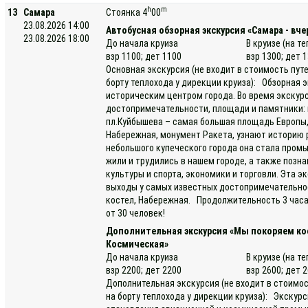
h
m
13
Самара
Стоянка 4
00
23.08.2026 14:00
Автобусная обзорная экскурсия «Самара - вче
23.08.2026 18:00
До начала круиза
В круизе (на т
взр 1100; дет 1100
взр 1300; дет 
Основная экскурсия (не входит в стоимость пут
борту теплохода у дирекции круиза): Обзорная э
историческим центром города. Во время экскур
достопримечательности, площади и памятники: п
пл.Куйбышева – самая большая площадь Европы,
Набережная, монумент Ракета, узнают историю 
небольшого купеческого города она стала про
жили и трудились в нашем городе, а также позн
культуры и спорта, экономики и торговли. Эта 
выходы у самых известных достопримечательнос
костел, Набережная. Продолжительность 3 часа
от 30 человек!
Дополнительная экскурсия «Мы покоряем ко
Космическая»
До начала круиза
В круизе (на т
взр 2200; дет 2200
взр 2600; дет 
Дополнительная экскурсия (не входит в стоимос
на борту теплохода у дирекции круиза): Экскурс