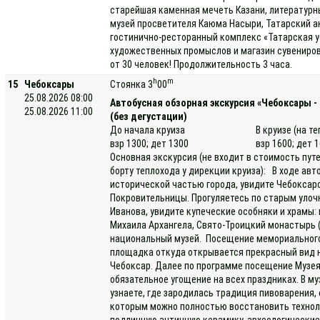
старейшая каменная мечеть Казани, литературны
музей просветителя Каюма Насыри, Татарский а
гостинично-ресторанный комплекс «Татарская у
художественных промыслов и магазин сувениров
от 30 человек! Продолжительность 3 часа.
h
m
15
Чебоксары
Стоянка 3
00
25.08.2026 08:00
Автобусная обзорная экскурсия «Чебоксары -
25.08.2026 11:00
(без дегустации)
До начала круиза
В круизе (на т
взр 1300; дет 1300
взр 1600; дет 
Основная экскурсия (не входит в стоимость пут
борту теплохода у дирекции круиза): В ходе ав
исторической частью города, увидите Чебоксар
Покровительницы. Прогуляетесь по старым улочк
Иванова, увидите купеческие особняки и храмы
Михаила Архангела, Свято-Троицкий монастырь (
национальный музей. Посещение мемориального
площадка откуда открывается прекрасный вид н
Чебоксар. Далее по программе посещение Музея
обязательное угощение на всех праздниках. В му
узнаете, где зародилась традиция пивоварения,
которым можно полностью восстановить техноло
подлинную античную керамику, археологически