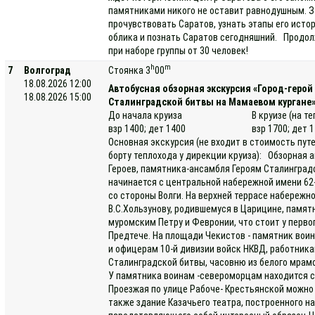
памятниками никого не оставит равнодушным. З
прочувствовать Саратов, узнать этапы его исто
облика и познать Саратов сегодняшний. Продол
при наборе группы от 30 человек!
h
m
7
Волгоград
Стоянка 3
00
18.08.2026 12:00
Автобусная обзорная экскурсия «Город-геро
18.08.2026 15:00
Сталинградской битвы на Мамаевом кургане»
До начала круиза
В круизе (на т
взр 1400; дет 1400
взр 1700; дет 
Основная экскурсия (не входит в стоимость пут
борту теплохода у дирекции круиза): Обзорная
Героев, памятника-ансамбля Героям Сталинград
начинается с центральной набережной имени 62-й
со стороны Волги. На верхней террасе набережн
В.С.Хользунову, родившемуся в Царицине, памя
муромским Петру и Февронии, что стоит у перво
Предтече. На площади Чекистов - памятник вои
и офицерам 10-й дивизии войск НКВД, работник
Сталинградской битвы, часовню из белого мрам
У памятника воинам -североморцам находится с
Проезжая по улице Рабоче- Крестьянской можно 
также здание Казачьего театра, построенного н