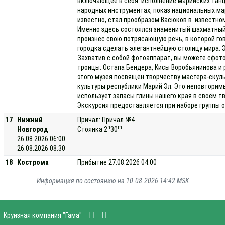
включающее в себя: исполнение марийских танце
народных инструментах, показ национальных ма
известно, стал прообразом Васюков в известно
Именно здесь состоялся знаменитый шахматный 
произнес свою потрясающую речь, в которой гов
городка сделать элегантнейшую столицу мира. 
Захватив с собой фотоаппарат, вы можете сфот
троицы: Остапа Бендера, Кисы Воробьянинова и 
этого музея посвящён творчеству мастера-скуль
культуры республики Марий Эл. Это неповторим
использует запасы глины нашего края в своём т
Экскурсия предоставляется при наборе группы о
17
Нижний
Причал: Причал №4
h
m
Новгород
Стоянка 2
30
26.08.2026 06:00
26.08.2026 08:30
18
Кострома
Прибытие 27.08.2026 04:00
Информация по состоянию на 10.08.2026 14:42 MSK
Круизная компания "Гама"