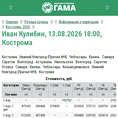
Главная
Речные круизы
Информация о навигации
Кострома, 2026
Иван Кулибин, 13.08.2026 18:00,
Кострома
Кострома · Нижний Новгород (Причал №4) · Чебоксары · Казань · Самара ·
Саратов · Волгоград · Астрахань · Никольское · Волгоград · Саратов ·
Усовка · Самара · Казань · Чебоксары · Козьмодемьянск · Нижний
Новгород (Причал №4) · Кострома
Стоимость, руб.
Категория
Люкс
Полулюкс
1 (2м)
1 (1м)
1П
1А
1Б
1В
(2м+д)
(2м+д)
(2м+д)
(2м+д)
(2м+д)
(2м+
Питание
×3
×3
×3
×3
×3
×3
×3
×3
1 взр
—
—
—
192752
—
—
—
2193
1 взр; 1
475352
386466
279800
—
323550
275712
264750
2346
дет
1 взр; 1
512392
457498
—
—
390480
339702
325814
2922