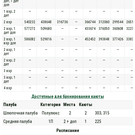
дет; 1 дет
доп
1 взр; 2
—
—
—
—
—
—
—
—
дет
2 взр
540232
438648
316736
—
366744
312060
299544
2651
2 взр; 1
577272
509680
—
—
433674
376050
360608
3227
дет доп
2 взр; 1
586082
529816
—
—
452452
393848
377426
3383
взр доп
2 взр; 1
—
—
—
—
—
—
—
—
дет
2 взр; 2
—
—
—
—
—
—
—
—
дет
3 взр
—
—
—
—
—
—
—
—
3 взр; 1
—
—
—
—
—
—
—
—
дет
4 взр
—
—
—
—
—
—
—
—
Доступные для бронирования каюты
Палуба
Категория
Места
Каюты
Шлюпочная палуба
Полулюкс
2
2
303; 315
Средняя палуба
1П
2 + доп
1
225
Расписание