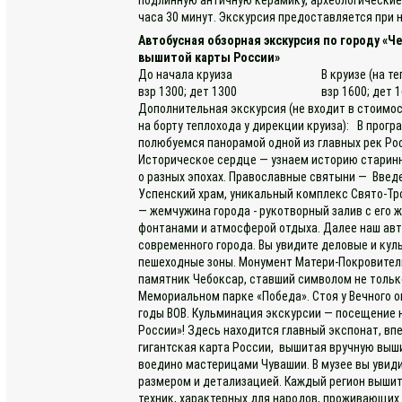
часа 30 минут. Экскурсия предоставляется при н
Автобусная обзорная экскурсия по городу «Ч
вышитой карты России»
До начала круиза
В круизе (на т
взр 1300; дет 1300
взр 1600; дет 
Дополнительная экскурсия (не входит в стоимос
на борту теплохода у дирекции круиза): В прогр
полюбуемся панорамой одной из главных рек Рос
Историческое сердце — узнаем историю старинн
о разных эпохах. Православные святыни — Введе
Успенский храм, уникальный комплекс Свято-Тр
— жемчужина города - рукотворный залив с ег
фонтанами и атмосферой отдыха. Далее наш авт
современного города. Вы увидите деловые и кул
пешеходные зоны. Монумент Матери-Покровител
памятник Чебоксар, ставший символом не только
Мемориальном парке «Победа». Стоя у Вечного о
годы ВОВ. Кульминация экскурсии — посещение 
России»! Здесь находится главный экспонат, в
гигантская карта России, вышитая вручную выш
воедино мастерицами Чувашии. В музее вы увид
размером и детализацией. Каждый регион выши
техник, характерных для народов, проживающих 