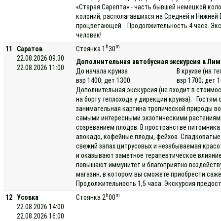
«Старая Сарепта» - часть бывшей немецкой колон
колоний, располагавшихся на Средней и Нижней 
процветающей. Продолжительность 4 часа. Экск
человек!
h
m
11
Саратов
Стоянка 1
30
22.08.2026 09:30
Дополнительная автобусная экскурсия в Ли
22.08.2026 11:00
До начала круиза
В круизе (на т
взр 1400; дет 1300
взр 1700; дет 
Дополнительная экскурсия (не входит в стоимос
на борту теплохода у дирекции круиза): Гостям
занимательная картина тропической природы во 
самыми интересными экзотическими растениями
созреванием плодов. В пространстве питомника
авокадо, кофейные плоды, фейхоа. Сладковатые
свежий запах цитрусовых и незабываемая крас
и оказывают заметное терапевтическое влияни
повышают иммунитет и благоприятно воздейству
магазин, в котором вы сможете приобрести саж
Продолжительность 1,5 часа. Экскурсия предост
h
m
12
Усовка
Стоянка 2
00
22.08.2026 14:00
22.08.2026 16:00