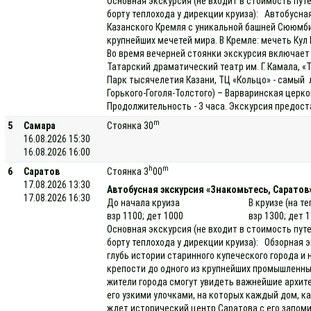
Основная экскурсия (не входит в стоимость пут
борту теплохода у дирекции круиза): Автобусна
Казанского Кремля с уникальной башней Сююмби
крупнейших мечетей мира. В Кремле: мечеть Ку
Во время вечерней стоянки экскурсия включает 
Татарский драматический театр им. Г. Камала, «
Парк тысячелетия Казани, ТЦ «Кольцо» - самый 
Горького-Гоголя-Толстого) – Варваринская цер
Продолжительность - 3 часа. Экскурсия предост
m
5
Самара
Стоянка 30
16.08.2026 15:30
16.08.2026 16:00
h
m
6
Саратов
Стоянка 3
00
17.08.2026 13:30
Автобусная экскурсия «Знакомьтесь, Саратов
17.08.2026 16:30
До начала круиза
В круизе (на т
взр 1100; дет 1000
взр 1300; дет 
Основная экскурсия (не входит в стоимость пут
борту теплохода у дирекции круиза): Обзорная э
глубь истории старинного купеческого города и
крепости до одного из крупнейших промышленных
жители города смогут увидеть важнейшие архит
его узкими улочками, на которых каждый дом, к
ждет исторический центр Саратова с его запо