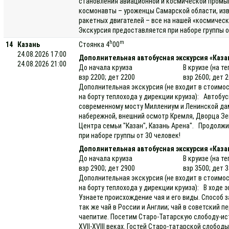
становления авиационной и космической промы
космонавты – уроженцы Самарской области, изв
ракетных двигателей – все на нашей «космичес
Экскурсия предоставляется при наборе группы от
h
m
14
Казань
Стоянка 4
00
24.08.2026 17:00
Дополнительная автобусная экскурсия «Каза
24.08.2026 21:00
До начала круиза
В круизе (на т
взр 2200; дет 2200
взр 2600; дет 
Дополнительная экскурсия (не входит в стоимос
на борту теплохода у дирекции круиза): Автобус
современному мосту Миллениум и Ленинской дам
набережной, внешний осмотр Кремля, Дворца Зем
Центра семьи "Казан", Казань Арена". Продолжи
при наборе группы от 30 человек!
Дополнительная автобусная экскурсия «Каза
До начала круиза
В круизе (на т
взр 2900; дет 2900
взр 3500; дет 
Дополнительная экскурсия (не входит в стоимос
на борту теплохода у дирекции круиза): В ходе
Узнаете происхождение чая и его виды. Способ з
так же чай в России и Англии; чай в советский п
чаепитие. Посетим Старо-Татарскую слободу-ис
XVII-XVIII веках. Гостей Старо-татарской слоб