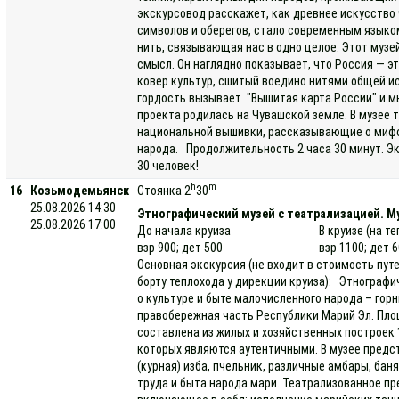
экскурсовод расскажет, как древнее искусств
символов и оберегов, стало современным языком
нить, связывающая нас в одно целое. Этот музе
смысл. Он наглядно показывает, что Россия — э
ковер культур, сшитый воедино нитями общей ис
гордость вызывает "Вышитая карта России" и м
проекта родилась на Чувашской земле. В музее
национальной вышивки, рассказывающие о мифо
народа. Продолжительность 2 часа 30 минут. Эк
30 человек!
h
m
16
Козьмодемьянск
Стоянка 2
30
25.08.2026 14:30
Этнографический музей с театрализацией. Му
25.08.2026 17:00
До начала круиза
В круизе (на т
взр 900; дет 500
взр 1100; дет 
Основная экскурсия (не входит в стоимость пут
борту теплохода у дирекции круиза): Этнограф
о культуре и быте малочисленного народа – гор
правобережная часть Республики Марий Эл. Площ
составлена из жилых и хозяйственных построек 1
которых являются аутентичными. В музее предс
(курная) изба, пчельник, различные амбары, бан
труда и быта народа мари. Театрализованное п