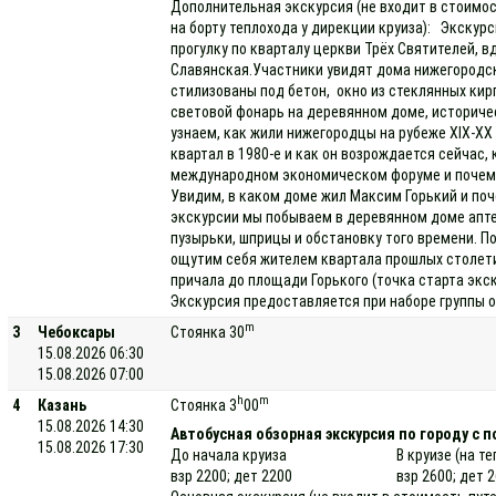
Дополнительная экскурсия (не входит в стоимос
на борту теплохода у дирекции круиза): Экскур
прогулку по кварталу церкви Трёх Святителей, в
Славянская.Участники увидят дома нижегородс
стилизованы под бетон, окно из стеклянных кирп
световой фонарь на деревянном доме, историче
узнаем, как жили нижегородцы на рубеже XIX-XX
квартал в 1980-е и как он возрождается сейчас,
международном экономическом форуме и почему
Увидим, в каком доме жил Максим Горький и поч
экскурсии мы побываем в деревянном доме апте
пузырьки, шприцы и обстановку того времени. П
ощутим себя жителем квартала прошлых столети
причала до площади Горького (точка старта экс
Экскурсия предоставляется при наборе группы о
m
3
Чебоксары
Стоянка 30
15.08.2026 06:30
15.08.2026 07:00
h
m
4
Казань
Стоянка 3
00
15.08.2026 14:30
Автобусная обзорная экскурсия по городу с 
15.08.2026 17:30
До начала круиза
В круизе (на т
взр 2200; дет 2200
взр 2600; дет 