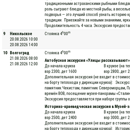
традиционными астраханскими рыбными блюдами
роль сыграют блюда из местной рыбы, а весель
подворья — это лучший способ узнать историю к
традиции. Приезжайте за новыми знаниями, яр
Продолжительность 4 часа. Экскурсия предостав
h
m
9
Никольское
Стоянка 4
00
20.08.2026 10:00
20.08.2026 14:00
h
m
10
Волгоград
Стоянка 4
00
21.08.2026 08:00
Автобусная экскурсия «Улицы рассказывают»
21.08.2026 12:00
До начала круиза
В круизе (на т
взр 2300; дет 1600
взр 2800; дет 
Дополнительная экскурсия (не входит в стоимос
на борту теплохода у дирекции круиза): Экскур
памятник Чекистам, памятник Североморцам, П
времён ВОВ, посещение музея-панорамы «Сталин
Экскурсия предоставляется при наборе группы о
Историко-краеведческая экскурсия в Музей-
До начала круиза
В круизе (на т
взр 2500; дет 2400
взр 3000; дет 
Дополнительная экскурсия (не входит в стоимос
на борту теплохода у дирекции круиза): Истори