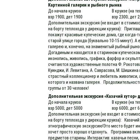
Картинной галереи и рыбного рынка
До начала круиза
В круизе (на т
взр 1900; дет 1900
взр 2300; дет 
Дополнительная экскурсия (не входит в стоимос
на борту теплохода у дирекции круиза): Приглаш
покажут красивые купеческие дома, где когда-т
старой улице города (буквально 10-15 минут). А
галерею и, конечно, на знаменитый рыбный рыно
Догадиным и находится в старинном купеческом
иконопись, живопись, графика, фарфор и скульп
считаются художественные полотна Ф. Рокотова, 
Куинджи, И. Левитана, А. Саврасова, М. Шишкина
страстный коллекционер и любитель живописи, 
которого и названа галерея. Продолжительность
группы от 30 человек!
Дополнительная экскурсия «Казачий хутор» 
До начала круиза
В круизе (на т
взр 5000; дет 5000
взр 6000; дет 
Дополнительная экскурсия (не входит в стоимос
на борту теплохода у дирекции круиза): Казачий
этнографическую экскурсию!Это место будет инт
хочет просто хорошо отдохнуть. Программа вкл
предметов старины. Интерактив: казачьи песни,