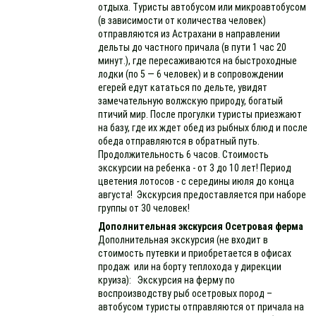
отдыха. Туристы автобусом или микроавтобусом
(в зависимости от количества человек)
отправляются из Астрахани в направлении
дельты до частного причала (в пути 1 час 20
минут.), где пересаживаются на быстроходные
лодки (по 5 — 6 человек) и в сопровождении
егерей едут кататься по дельте, увидят
замечательную волжскую природу, богатый
птичий мир. После прогулки туристы приезжают
на базу, где их ждет обед из рыбных блюд и после
обеда отправляются в обратный путь.
Продолжительность 6 часов. Стоимость
экскурсии на ребенка - от 3 до 10 лет! Период
цветения лотосов - с середины июля до конца
августа! Экскурсия предоставляется при наборе
группы от 30 человек!
Дополнительная экскурсия Осетровая ферма
Дополнительная экскурсия (не входит в
стоимость путевки и приобретается в офисах
продаж или на борту теплохода у дирекции
круиза): Экскурсия на ферму по
воспроизводству рыб осетровых пород –
автобусом туристы отправляются от причала на