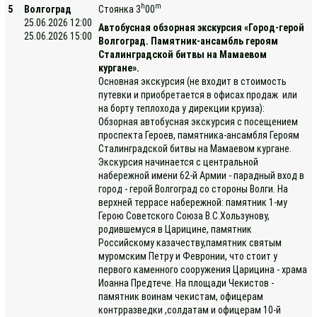
h
m
5
Волгоград
Стоянка 3
00
25.06.2026 12:00
Автобусная обзорная экскурсия «Город-герой
25.06.2026 15:00
Волгоград. Памятник-ансамбль героям
Сталинградской битвы на Мамаевом
кургане».
Основная экскурсия (не входит в стоимость
путевки и приобретается в офисах продаж или
на борту теплохода у дирекции круиза):
Обзорная автобусная экскурсия с посещением
проспекта Героев, памятника-ансамбля Героям
Сталинградской битвы на Мамаевом кургане.
Экскурсия начинается с центральной
набережной имени 62-й Армии - парадный вход в
город - герой Волгоград со стороны Волги. На
верхней террасе набережной: памятник 1-му
Герою Советского Союза В.С.Хользунову,
родившемуся в Царицине, памятник
Российскому казачеству,памятник святым
муромским Петру и Февронии, что стоит у
первого каменного сооружения Царицина - храма
Иоанна Предтече. На площади Чекистов -
памятник воинам чекистам, офицерам
контрразведки ,солдатам и офицерам 10-й