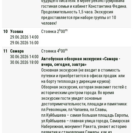
будущего писателя. В музее реконструирована
гостиная семьи и кабинет Константина Федина.
Продолжительность 1,5 часа. Экскурсия
предоставляется при наборе группы от 10
человек!
h
m
10
Усовка
Стоянка 2
00
29.06.2026 14:00
29.06.2026 16:00
h
m
11
Самара
Стоянка 4
00
30.06.2026 14:00
Автобусная обзорная экскурсия «Самара -
30.06.2026 18:00
вчера, сегодня, завтра»
Основная экскурсия (не входит в стоимость
путевки и приобретается в офисах продаж или
на борту теплохода у дирекции круиза):
Обзорная экскурсия, которая знакомит гостей с
историческим центром города. Во время
экскурсии гости увидят основные
достопримечательности, площади и памятники:
пл.Революции, пл.Чапаева, пл.Славы,
пл.Куйбышева – самая большая площадь Европы,
ул.Куйбышева – главная улица города, Самарская
Набережная, монумент Ракета, узнают историю
развития и становления Самары, как из