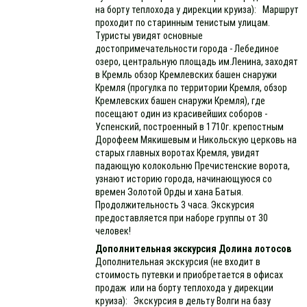
на борту теплохода у дирекции круиза): Маршрут
проходит по старинным тенистым улицам.
Туристы увидят основные
достопримечательности города - Лебединое
озеро, центральную площадь им.Ленина, заходят
в Кремль обзор Кремлевских башен снаружи
Кремля (прогулка по территории Кремля, обзор
Кремлевских башен снаружи Кремля), где
посещают один из красивейших соборов -
Успенский, построенный в 1710г. крепостным
Дорофеем Мякишевым и Никольскую церковь на
старых главных воротах Кремля, увидят
падающую колокольню Пречистенские ворота,
узнают историю города, начинающуюся со
времен Золотой Орды и хана Батыя.
Продолжительность 3 часа. Экскурсия
предоставляется при наборе группы от 30
человек!
Дополнительная экскурсия Долина лотосов
Дополнительная экскурсия (не входит в
стоимость путевки и приобретается в офисах
продаж или на борту теплохода у дирекции
круиза): Экскурсия в дельту Волги на базу