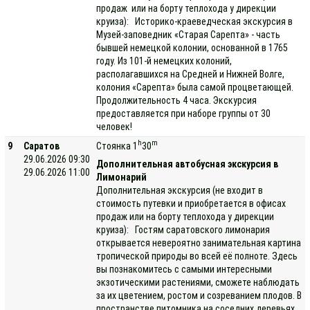
продаж или на борту теплохода у дирекции
круиза): Историко-краеведческая экскурсия в
Музей-заповедник «Старая Сарепта» - часть
бывшей немецкой колонии, основанной в 1765
году. Из 101-й немецких колоний,
располагавшихся на Средней и Нижней Волге,
колония «Сарепта» была самой процветающей.
Продолжительность 4 часа. Экскурсия
предоставляется при наборе группы от 30
человек!
h
m
9
Саратов
Стоянка 1
30
29.06.2026 09:30
Дополнительная автобусная экскурсия в
29.06.2026 11:00
Лимонарий
Дополнительная экскурсия (не входит в
стоимость путевки и приобретается в офисах
продаж или на борту теплохода у дирекции
круиза): Гостям саратовского лимонария
открывается невероятно занимательная картина
тропической природы во всей её полноте. Здесь
вы познакомитесь с самыми интересными
экзотическими растениями, сможете наблюдать
за их цветением, ростом и созреванием плодов. В
пространстве питомника на соседних деревьях