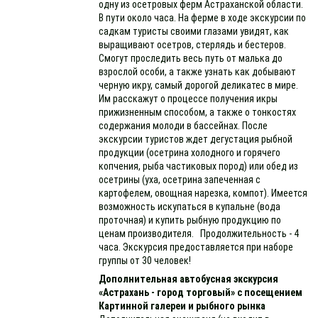
одну из осетровых ферм Астраханской области.
В пути около часа. На ферме в ходе экскурсии по
садкам туристы своими глазами увидят, как
выращивают осетров, стерлядь и бестеров.
Смогут проследить весь путь от малька до
взрослой особи, а также узнать как добывают
черную икру, самый дорогой деликатес в мире.
Им расскажут о процессе получения икры
прижизненным способом, а также о тонкостях
содержания молоди в бассейнах. После
экскурсии туристов ждет дегустация рыбной
продукции (осетрина холодного и горячего
копчения, рыба частиковых пород) или обед из
осетрины (уха, осетрина запеченная с
картофелем, овощная нарезка, компот). Имеется
возможность искупаться в купальне (вода
проточная) и купить рыбную продукцию по
ценам производителя. Продолжительность - 4
часа. Экскурсия предоставляется при наборе
группы от 30 человек!
Дополнительная автобусная экскурсия
«Астрахань - город торговый» с посещением
Картинной галереи и рыбного рынка