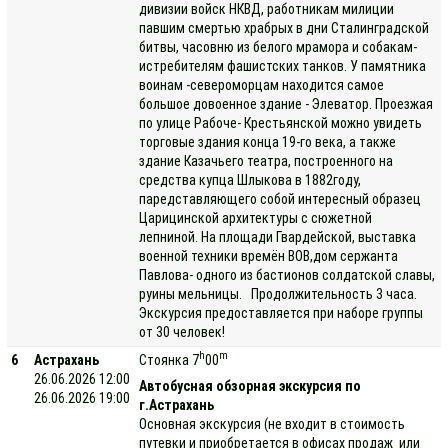
дивизии войск НКВД, работникам милиции
павшим смертью храбрых в дни Сталинградской
битвы, часовню из белого мрамора и собакам-
истребителям фашистских танков. У памятника
воинам -североморцам находится самое
большое довоенное здание - Элеватор. Проезжая
по улице Рабоче- Крестьянской можно увидеть
торговые здания конца 19-го века, а также
здание Казачьего театра, построенного на
средства купца Шлыкова в 1882году,
паредставляющего собой интересный образец
Царицинской архитектуры с сюжетной
лепниной. На площади Гвардейской, выставка
военной техники времён ВОВ,дом сержанта
Павлова- одного из бастионов солдатской славы,
руины мельницы. Продолжительность 3 часа.
Экскурсия предоставляется при наборе группы
от 30 человек!
h
m
6
Астрахань
Стоянка 7
00
26.06.2026 12:00
Автобусная обзорная экскурсия по
26.06.2026 19:00
г.Астрахань
Основная экскурсия (не входит в стоимость
путевки и приобретается в офисах продаж или