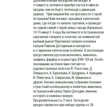
Дополнительная экскурсия (не входит в
стоимость путевки и приобретается в офисах
продаж или на борту теплохода у дирекции
круиза): Приглашаем Вас на прогулку по старой
Астрахани! Вам покажут красивые купеческие
дома, где когда-то кипела торговля, и проведут
по самой-самой старой улице города (буквально
10-15 минут). А еще Вы заглянете в Астраханскую
картинную галерею и, конечно, на знаменитый
рыбный рынок! Картинная галерея основана
купцом Павлом Догадиным и находится
в старинном купеческом особняке. В экспозиции
представлена русская иконопись, живопись,
графика, фарфор и скульптура XVIII–XX вв. Особо
значимыми экспонатами считаются
художественные полотна Ф. Рокотова, Д.
Левицкого, К. Брюллова, К. Щедрина, А. Куинджи,
И. Левитана, А. Саврасова, М. Шишкина и
другие. Начало уникальному собранию положил
страстный коллекционер и любитель живописи,
астраханский купец Павел Догадин, именем
которого и названа галерея.
Продолжительность 3 часа. Экскурсия
предоставляется при наборе группы от 30