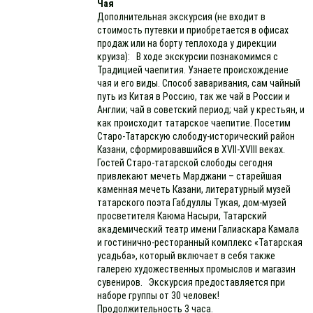
Чая
Дополнительная экскурсия (не входит в
стоимость путевки и приобретается в офисах
продаж или на борту теплохода у дирекции
круиза): В ходе экскурсии познакомимся с
Традицией чаепития. Узнаете происхождение
чая и его виды. Способ заваривания, сам чайный
путь из Китая в Россию, так же чай в России и
Англии; чай в советский период; чай у крестьян, и
как происходит татарское чаепитие. Посетим
Старо-Татарскую слободу-исторический район
Казани, сформировавшийся в XVII-XVIII веках.
Гостей Старо-татарской слободы сегодня
привлекают мечеть Марджани – старейшая
каменная мечеть Казани, литературный музей
татарского поэта Габдуллы Тукая, дом-музей
просветителя Каюма Насыри, Татарский
академический театр имени Галиаскара Камала
и гостинично-ресторанный комплекс «Татарская
усадьба», который включает в себя также
галерею художественных промыслов и магазин
сувениров. Экскурсия предоставляется при
наборе группы от 30 человек!
Продолжительность 3 часа.