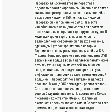
Набережная Космонавтов не перестает
радовать своим очарованием. За свою недолгую
жизнь она претерпела множество изменений, а
ведь всего каких-то 150 лет назад, никакой
Набережной и в помине не было. На месте
излюбленного в наши дни места для прогулок
находились лишь причалы для грузовых судов. В
ходе экскурсии туристы прогуляются по
великолепной, современной пешеходной зоне,
где каждый уголок хранит свою историю.
Здание, в котором размещается музей им. К.А.
Федина, было построено в первой половине XVIII
века и в настоящее время является памятником
архитектуры и одним из старейших в нашем
городе. Уникальная сводчатая архитектура,
анфиладная планировка залов, стены метровой
толщины – переносят посетителей в далекое
прошлое. В конце XIX века здесь располагалось
Сретенское начальное училище, в котором
учился будущий писатель, Председатель Союза
писателей Константин Федин. Подлинные
экспонаты рассказывают о жизни Саратова того
времени и о детских и юношеских годах