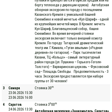
путевки и приобретается в офисах продаж или на
борту теплохода у дирекции круиза): Автобусная
обзорная экскурсия по городу с посещением
Казанского Кремля с уникальной башней
Сююмбике и новой мечетью «Кул-Шариф» - одной
из крупнейших мечетей мира. В Кремле: мечеть
Кул Шариф, Благовещенский собор, башня
Сююмбике. Во время вечерней стоянки
экскурсия включает только внешний осмотр
Кремля. По городу: Татарский драматический
театр им. Г. Камала, «Туган авылым» («Родная
деревня» по-татарски). – Парк тысячелетия
Казани, ТЦ «Кольцо» - самый литературный
район города (ул. Пушкина – Горького-Гоголя-
Толстого) – Варваринская церковь – Фуксовский
сад– Площадь Свободы. Продолжительность - 3
часа. Экскурсия предоставляется при наборе
группы от 30 человек!
m
3
Самара
Стоянка 30
23.06.2026 15:30
23.06.2026 16:00
h
m
4
Саратов
Стоянка 3
00
24.06.2026 13:30
Автобусная экскурсия «Знакомьтесь, Саратов»