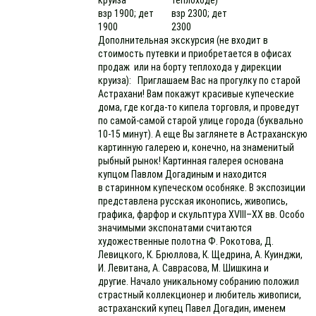
круиза
теплоходе)
взр 1900; дет
взр 2300; дет
1900
2300
Дополнительная экскурсия (не входит в
стоимость путевки и приобретается в офисах
продаж или на борту теплохода у дирекции
круиза): Приглашаем Вас на прогулку по старой
Астрахани! Вам покажут красивые купеческие
дома, где когда-то кипела торговля, и проведут
по самой-самой старой улице города (буквально
10-15 минут). А еще Вы заглянете в Астраханскую
картинную галерею и, конечно, на знаменитый
рыбный рынок! Картинная галерея основана
купцом Павлом Догадиным и находится
в старинном купеческом особняке. В экспозиции
представлена русская иконопись, живопись,
графика, фарфор и скульптура XVIII–XX вв. Особо
значимыми экспонатами считаются
художественные полотна Ф. Рокотова, Д.
Левицкого, К. Брюллова, К. Щедрина, А. Куинджи,
И. Левитана, А. Саврасова, М. Шишкина и
другие. Начало уникальному собранию положил
страстный коллекционер и любитель живописи,
астраханский купец Павел Догадин, именем