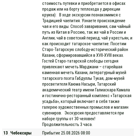
стоимость путевки и приобретается в офисах
продаж или на борту теплохода у дирекции
круиза): В ходе экскурсии познакомимся с
Традицией чаепития. Узнаете происхождение
чая и его виды. Способ заваривания, сам чайный
путь из Китая в Россию, так же чай в России и
Англии; чай в советский период; чай у крестьян, и
как происходит татарское чаепитие. Посетим
Старо-Татарскую слободу-исторический район
Казани, сформировавшийся в XVII-XVIII веках.
Гостей Старо-татарской слободы сегодня
привлекают мечеть Марджани – старейшая
каменная мечеть Казани, литературный музей
татарского поэта Габдуллы Тукая, дом-музей
просветителя Каюма Насыри, Татарский
академический театр имени Галиаскара Камала
и гостинично-ресторанный комплекс «Татарская
усадьба», который включает в себя также
галерею художественных промыслов и магазин
сувениров. Экскурсия предоставляется при
наборе группы от 30 человек!
Продолжительность 3 часа.
13
Чебоксары
Прибытие 25.08.2026 08:00