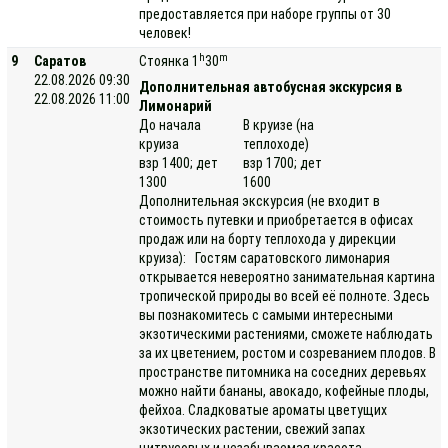
предоставляется при наборе группы от 30
человек!
h
m
9
Саратов
Стоянка 1
30
22.08.2026 09:30
Дополнительная автобусная экскурсия в
22.08.2026 11:00
Лимонарий
До начала
В круизе (на
круиза
теплоходе)
взр 1400; дет
взр 1700; дет
1300
1600
Дополнительная экскурсия (не входит в
стоимость путевки и приобретается в офисах
продаж или на борту теплохода у дирекции
круиза): Гостям саратовского лимонария
открывается невероятно занимательная картина
тропической природы во всей её полноте. Здесь
вы познакомитесь с самыми интересными
экзотическими растениями, сможете наблюдать
за их цветением, ростом и созреванием плодов. В
пространстве питомника на соседних деревьях
можно найти бананы, авокадо, кофейные плоды,
фейхоа. Сладковатые ароматы цветущих
экзотических растении, свежий запах