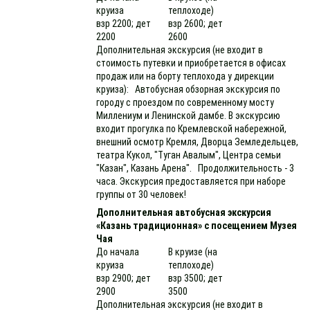
круиза
теплоходе)
взр 2200; дет
взр 2600; дет
2200
2600
Дополнительная экскурсия (не входит в
стоимость путевки и приобретается в офисах
продаж или на борту теплохода у дирекции
круиза): Автобусная обзорная экскурсия по
городу с проездом по современному мосту
Миллениум и Ленинской дамбе. В экскурсию
входит прогулка по Кремлевской набережной,
внешний осмотр Кремля, Дворца Земледельцев,
театра Кукол, "Туган Авалым", Центра семьи
"Казан", Казань Арена". Продолжительность - 3
часа. Экскурсия предоставляется при наборе
группы от 30 человек!
Дополнительная автобусная экскурсия
«Казань традиционная» с посещением Музея
Чая
До начала
В круизе (на
круиза
теплоходе)
взр 2900; дет
взр 3500; дет
2900
3500
Дополнительная экскурсия (не входит в