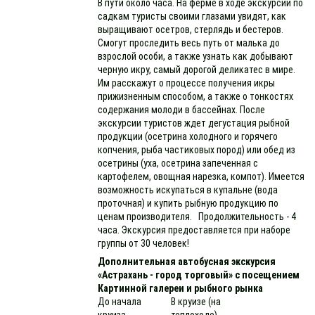
В пути около часа. На ферме в ходе экскурсии по
садкам туристы своими глазами увидят, как
выращивают осетров, стерлядь и бестеров.
Смогут проследить весь путь от малька до
взрослой особи, а также узнать как добывают
черную икру, самый дорогой деликатес в мире.
Им расскажут о процессе получения икры
прижизненным способом, а также о тонкостях
содержания молоди в бассейнах. После
экскурсии туристов ждет дегустация рыбной
продукции (осетрина холодного и горячего
копчения, рыба частиковых пород) или обед из
осетрины (уха, осетрина запеченная с
картофелем, овощная нарезка, компот). Имеется
возможность искупаться в купальне (вода
проточная) и купить рыбную продукцию по
ценам производителя. Продолжительность - 4
часа. Экскурсия предоставляется при наборе
группы от 30 человек!
Дополнительная автобусная экскурсия
«Астрахань - город торговый» с посещением
Картинной галереи и рыбного рынка
До начала
В круизе (на