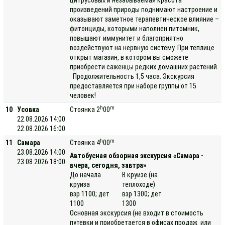
цитрусовых и незабываемая красота
произведений природы поднимают настроение и
оказывают заметное терапевтическое влияние –
фитонциды, которыми наполнен питомник,
повышают иммунитет и благоприятно
воздействуют на нервную систему. При теплице
открыт магазин, в котором вы сможете
приобрести саженцы редких домашних растений.
Продолжительность 1,5 часа. Экскурсия
предоставляется при наборе группы от 15
человек!
h
m
10
Усовка
Стоянка 2
00
22.08.2026 14:00
22.08.2026 16:00
h
m
11
Самара
Стоянка 4
00
23.08.2026 14:00
Автобусная обзорная экскурсия «Самара -
23.08.2026 18:00
вчера, сегодня, завтра»
До начала
В круизе (на
круиза
теплоходе)
взр 1100; дет
взр 1300; дет
1100
1300
Основная экскурсия (не входит в стоимость
путевки и приобретается в офисах продаж или