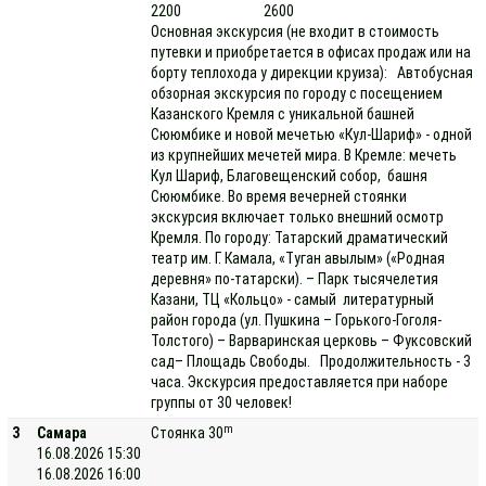
2200
2600
Основная экскурсия (не входит в стоимость
путевки и приобретается в офисах продаж или на
борту теплохода у дирекции круиза): Автобусная
обзорная экскурсия по городу с посещением
Казанского Кремля с уникальной башней
Сююмбике и новой мечетью «Кул-Шариф» - одной
из крупнейших мечетей мира. В Кремле: мечеть
Кул Шариф, Благовещенский собор, башня
Сююмбике. Во время вечерней стоянки
экскурсия включает только внешний осмотр
Кремля. По городу: Татарский драматический
театр им. Г. Камала, «Туган авылым» («Родная
деревня» по-татарски). – Парк тысячелетия
Казани, ТЦ «Кольцо» - самый литературный
район города (ул. Пушкина – Горького-Гоголя-
Толстого) – Варваринская церковь – Фуксовский
сад– Площадь Свободы. Продолжительность - 3
часа. Экскурсия предоставляется при наборе
группы от 30 человек!
m
3
Самара
Стоянка 30
16.08.2026 15:30
16.08.2026 16:00