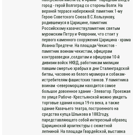
город - герой Волгоград со стороны Волги. На
верхней террасе набережной: памятник 1-му
Герою Советского Союза В.С.Хользунову,
родившемуся в Царицине, памятник
Российскому казачеству,памятник святым
муромским Петру и Февронии, что стоит у
первого каменного сооружения Царицина - храма
Иоанна Предтече. На площади Чекистов -
памятник воинам чекистам, офицерам
контрразведки ,солдатам и офицерам 10-й
дивизии войск НКВД, работникам милиции
павшим смертью храбрых в дни Сталинградской
битвы, часовню из белого мрамора и собакам-
истребителям фашистских танков. У памятника
воинам -североморцам находится самое
большое довоенное здание - Элеватор. Проезжая
по улице Рабоче- Крестьянской можно увидеть
торговые здания конца 19-го века, а также
здание Казачьего театра, построенного на
средства купца Шлыкова в 1882году,
паредставляющего собой интересный образец
Царицинской архитектуры с сюжетной
лепниной. На площади Гвардейской, выставка