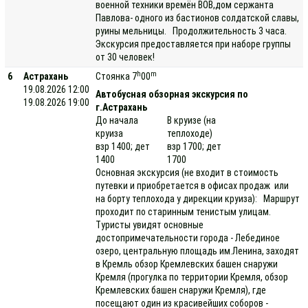
военной техники времён ВОВ,дом сержанта
Павлова- одного из бастионов солдатской славы,
руины мельницы. Продолжительность 3 часа.
Экскурсия предоставляется при наборе группы
от 30 человек!
h
m
6
Астрахань
Стоянка 7
00
19.08.2026 12:00
Автобусная обзорная экскурсия по
19.08.2026 19:00
г.Астрахань
До начала
В круизе (на
круиза
теплоходе)
взр 1400; дет
взр 1700; дет
1400
1700
Основная экскурсия (не входит в стоимость
путевки и приобретается в офисах продаж или
на борту теплохода у дирекции круиза): Маршрут
проходит по старинным тенистым улицам.
Туристы увидят основные
достопримечательности города - Лебединое
озеро, центральную площадь им.Ленина, заходят
в Кремль обзор Кремлевских башен снаружи
Кремля (прогулка по территории Кремля, обзор
Кремлевских башен снаружи Кремля), где
посещают один из красивейших соборов -