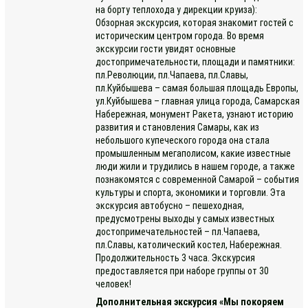
на борту теплохода у дирекции круиза):
Обзорная экскурсия, которая знакомит гостей с
историческим центром города. Во время
экскурсии гости увидят основные
достопримечательности, площади и памятники:
пл.Революции, пл.Чапаева, пл.Славы,
пл.Куйбышева – самая большая площадь Европы,
ул.Куйбышева – главная улица города, Самарская
Набережная, монумент Ракета, узнают историю
развития и становления Самары, как из
небольшого купеческого города она стала
промышленным мегаполисом, какие известные
люди жили и трудились в нашем городе, а также
познакомятся с современной Самарой – события
культуры и спорта, экономики и торговли. Эта
экскурсия автобусно – пешеходная,
предусмотрены выходы у самых известных
достопримечательностей – пл.Чапаева,
пл.Славы, католический костел, Набережная.
Продолжительность 3 часа. Экскурсия
предоставляется при наборе группы от 30
человек!
Дополнительная экскурсия «Мы покоряем