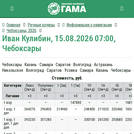
Главная
Речные круизы
Информация о навигации
Чебоксары, 2026
Иван Кулибин, 15.08.2026 07:00,
Чебоксары
Чебоксары · Казань · Самара · Саратов · Волгоград · Астрахань ·
Никольское · Волгоград · Саратов · Усовка · Самара · Казань · Чебоксары
Стоимость, руб.
Категория
Люкс
Полулюкс
1 (2м)
1 (1м)
1П
1А
1Б
1В
(2м+д)
(2м+д)
(2м+д)
(2м+д)
(2м+д)
(2м+
Питание
×3
×3
×3
×3
×3
×3
×3
×3
1 взр
—
—
—
147880
—
—
—
1681
1 взр; 1
364370
296450
214960
—
248400
211820
203460
1804
дет
1 взр; 1
393230
351280
—
—
300100
261280
250680
2250
дет; 1 дет
доп
1 взр; 2
—
—
—
—
—
—
—
—