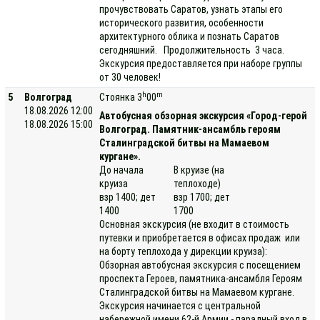
прочувствовать Саратов, узнать этапы его
исторического развития, особенности
архитектурного облика и познать Саратов
сегодняшний. Продолжительность 3 часа.
Экскурсия предоставляется при наборе группы
от 30 человек!
h
m
5
Волгоград
Стоянка 3
00
18.08.2026 12:00
Автобусная обзорная экскурсия «Город-герой
18.08.2026 15:00
Волгоград. Памятник-ансамбль героям
Сталинградской битвы на Мамаевом
кургане».
До начала
В круизе (на
круиза
теплоходе)
взр 1400; дет
взр 1700; дет
1400
1700
Основная экскурсия (не входит в стоимость
путевки и приобретается в офисах продаж или
на борту теплохода у дирекции круиза):
Обзорная автобусная экскурсия с посещением
проспекта Героев, памятника-ансамбля Героям
Сталинградской битвы на Мамаевом кургане.
Экскурсия начинается с центральной
набережной имени 62-й Армии - парадный вход в