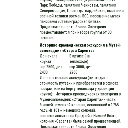
Парк Победы, памятник Чекистам, памятник
Североморцам, Площадь Гвардейская, выставка
военной техники времён ВОВ, посещение музея-
панорамы «Сталинградская битва».
Продолжительность 3 часа. Экскурсия
предоставляется при наборе группы от 30
человек!
Историко-краеведческая экскурсия в Музей-
заповедник «Старая Сарепта»
До начала
В круизе (на
круиза
теплоходе)
взр 2500; дет
взр 3000; дет
2400
2900
Дополнительная экскурсия (не входит в
стоимость путевки и приобретается в офисах
продаж или на борту теплохода у дирекции
круиза): Историко-краеведческая экскурсия в
Музей-заповедник «Старая Сарепта» - часть
бывшей немецкой колонии, основанной в 1765
году. Из 101-й немецких колоний,
располагавшихся на Средней и Нижней Волге,
колония «Сарепта» была самой процветающей.
Продолжительность 4 часа. Экскурсия