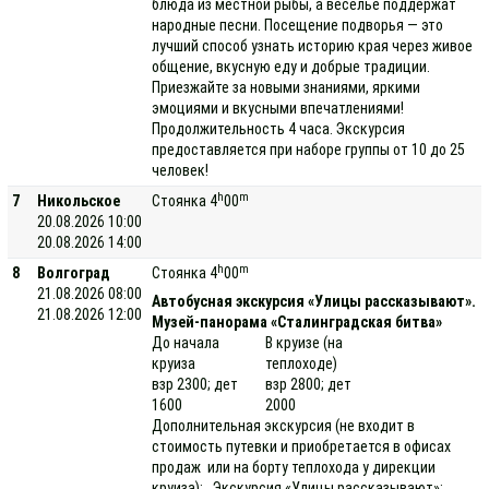
блюда из местной рыбы, а веселье поддержат
народные песни. Посещение подворья — это
лучший способ узнать историю края через живое
общение, вкусную еду и добрые традиции.
Приезжайте за новыми знаниями, яркими
эмоциями и вкусными впечатлениями!
Продолжительность 4 часа. Экскурсия
предоставляется при наборе группы от 10 до 25
человек!
h
m
7
Никольское
Стоянка 4
00
20.08.2026 10:00
20.08.2026 14:00
h
m
8
Волгоград
Стоянка 4
00
21.08.2026 08:00
Автобусная экскурсия «Улицы рассказывают».
21.08.2026 12:00
Музей-панорама «Сталинградская битва»
До начала
В круизе (на
круиза
теплоходе)
взр 2300; дет
взр 2800; дет
1600
2000
Дополнительная экскурсия (не входит в
стоимость путевки и приобретается в офисах
продаж или на борту теплохода у дирекции
круиза): Экскурсия «Улицы рассказывают»: