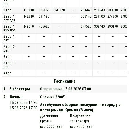
дет
2 взр
413980
336360
243220
—
281440
239640
230080
2038
2 взр; 1
442840
391190
—
—
333140
289100
277300
2483
дет доп
2 взр; 1
449610
406620
—
—
347520
302740
290190
2603
взр доп
2 взр; 1
—
—
—
—
—
—
—
—
дет
2 взр; 2
—
—
—
—
—
—
—
—
дет
3 взр
—
—
—
—
—
—
—
—
3 взр; 1
—
—
—
—
—
—
—
—
дет
4 взр
—
—
—
—
—
—
—
—
Расписание
1
Чебоксары
Отправление 15.08.2026 07:00
h
m
2
Казань
Стоянка 3
00
15.08.2026 14:30
Автобусная обзорная экскурсия по городу с
15.08.2026 17:30
посещением Кремля (3 часа)
До начала
В круизе (на
круиза
теплоходе)
взр 2200; дет
взр 2600; дет