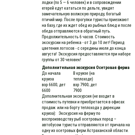
лодки (по 5 — 6 человек) и в сопровождении
егерей едут кататься по дельте, увидят
замечательную волжскую природу, богатый
птичий мир. После прогулки туристы приезжают
на базу, где их ждет обед из рыбных блюд и после
обеда отправляются в обратный путь.
Продолжительность 6 часов. Стоимость
экскурсии на ребенка - от 3 до 10 лет! Период
цветения лотосов - с середины июля до конца
августа! Экскурсия предоставляется при наборе
группы от 30 человек!
Дополнительная экскурсия Осетровая ферма
До начала
В круизе (на
круиза
теплоходе)
взр 6600; дет
взр 7900; дет
6600
7900
Дополнительная экскурсия (не входит в
стоимость путевки и приобретается в офисах
продаж или на борту теплохода у дирекции
круиза): Экскурсия на ферму по
воспроизводству рыб осетровых пород –
автобусом туристы отправляются от причала на
одну из осетровых ферм Астраханской области.