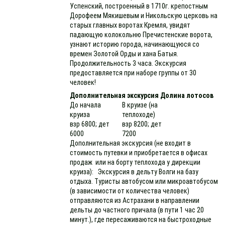
Успенский, построенный в 1710г. крепостным
Дорофеем Мякишевым и Никольскую церковь на
старых главных воротах Кремля, увидят
падающую колокольню Пречистенские ворота,
узнают историю города, начинающуюся со
времен Золотой Орды и хана Батыя.
Продолжительность 3 часа. Экскурсия
предоставляется при наборе группы от 30
человек!
Дополнительная экскурсия Долина лотосов
До начала
В круизе (на
круиза
теплоходе)
взр 6800; дет
взр 8200; дет
6000
7200
Дополнительная экскурсия (не входит в
стоимость путевки и приобретается в офисах
продаж или на борту теплохода у дирекции
круиза): Экскурсия в дельту Волги на базу
отдыха. Туристы автобусом или микроавтобусом
(в зависимости от количества человек)
отправляются из Астрахани в направлении
дельты до частного причала (в пути 1 час 20
минут.), где пересаживаются на быстроходные