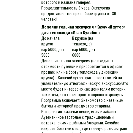
которого и названа галерея.
Продолжительность 3 часа. Экскурсия
предоставляется при наборе группы от 30
человек!
Дополнительная экскурсия «Казачий хутор»
для теплохода «Иван Кулибин»
До начала
В круизе (на
круиза
теплоходе)
взр 5000; дет
взр 6000; дет
5000
6000
Дополнительная экскурсия (не входит в
стоимость путевки и приобретается в офисах
продаж или на борту теплохода у дирекции
круиза): Казачий хутор приглашает гостей на
увлекательную этнографическую экскурсию!Это
место будет интересно как ценителям истории,
так и тем, кто хочет просто хорошо отдохнуть.
Программа включает: Знакомство с казачьим
бытом и историей предметов старины.
Интерактив: казачьи песни, игры и забавы.
Аутентичное застолье с традиционными
астраханскими рыбными блюдами. Хозяйка
накроет богатый стол, где главную роль сыграют