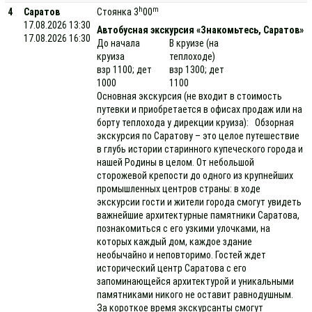
h
m
4
Саратов
Стоянка 3
00
17.08.2026 13:30
Автобусная экскурсия «Знакомьтесь, Саратов»
17.08.2026 16:30
До начала
В круизе (на
круиза
теплоходе)
взр 1100; дет
взр 1300; дет
1000
1100
Основная экскурсия (не входит в стоимость
путевки и приобретается в офисах продаж или на
борту теплохода у дирекции круиза): Обзорная
экскурсия по Саратову – это целое путешествие
в глубь истории старинного купеческого города и
нашей Родины в целом. От небольшой
сторожевой крепости до одного из крупнейших
промышленных центров страны: в ходе
экскурсии гости и жители города смогут увидеть
важнейшие архитектурные памятники Саратова,
познакомиться с его узкими улочками, на
которых каждый дом, каждое здание
необычайно и неповторимо. Гостей ждет
исторический центр Саратова с его
запоминающейся архитектурой и уникальными
памятниками никого не оставит равнодушным.
За короткое время экскурсанты смогут