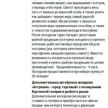
своими глазами увидят, как выращивают осетров,
стерлядь и бестеров. Смогут проследить весь
путь от малька до взрослой особи, а также узнать
как добывают черную икру, самый дорогой
деликатес в мире. Им расскажут о процессе
получения икры прижизненным способом, а также
о тонкостях содержания молоди в бассейнах.
После экскурсии туристов ждет дегустация
рыбной продукции (осетрина холодного и горячего
копчения, рыба частиковых пород) или обед из
осетрины (уха, осетрина запеченная с
картофелем, овощная нарезка, компот). Имеется
возможность искупаться в купальне (вода
проточная) и купить рыбную продукцию по ценам
производителя. Продолжительность - 4 часа.
Экскурсия предоставляется при наборе группы от
30 человек!
Дополнительная автобусная экскурсия
«Астрахань - город торговый» с посещением
Картинной галереи и рыбного рынка
Дополнительная экскурсия (не входит в
стоимость путевки и приобретается в офисах
продаж или на борту теплохода у дирекции