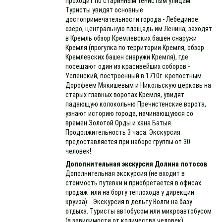
проходит по старинным тенистым улицам.
Туристы увидят основные
достопримечательности города - Лебединое
озеро, центральную площадь им.Ленина, заходят
в Кремль обзор Кремлевских башен снаружи
Кремля (прогулка по территории Кремля, обзор
Кремлевских башен снаружи Кремля), где
посещают один из красивейших соборов -
Успенский, построенный в 1710г. крепостным
Дорофеем Мякишевым и Никольскую церковь на
старых главных воротах Кремля, увидят
падающую колокольню Пречистенские ворота,
узнают историю города, начинающуюся со
времен Золотой Орды и хана Батыя.
Продолжительность 3 часа. Экскурсия
предоставляется при наборе группы от 30
человек!
Дополнительная экскурсия Долина лотосов
Дополнительная экскурсия (не входит в
стоимость путевки и приобретается в офисах
продаж или на борту теплохода у дирекции
круиза): Экскурсия в дельту Волги на базу
отдыха. Туристы автобусом или микроавтобусом
(в зависимости от количества человек)