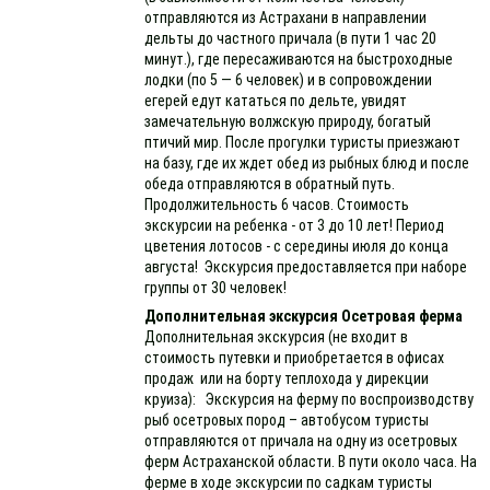
отправляются из Астрахани в направлении
дельты до частного причала (в пути 1 час 20
минут.), где пересаживаются на быстроходные
лодки (по 5 — 6 человек) и в сопровождении
егерей едут кататься по дельте, увидят
замечательную волжскую природу, богатый
птичий мир. После прогулки туристы приезжают
на базу, где их ждет обед из рыбных блюд и после
обеда отправляются в обратный путь.
Продолжительность 6 часов. Стоимость
экскурсии на ребенка - от 3 до 10 лет! Период
цветения лотосов - с середины июля до конца
августа! Экскурсия предоставляется при наборе
группы от 30 человек!
Дополнительная экскурсия Осетровая ферма
Дополнительная экскурсия (не входит в
стоимость путевки и приобретается в офисах
продаж или на борту теплохода у дирекции
круиза): Экскурсия на ферму по воспроизводству
рыб осетровых пород – автобусом туристы
отправляются от причала на одну из осетровых
ферм Астраханской области. В пути около часа. На
ферме в ходе экскурсии по садкам туристы