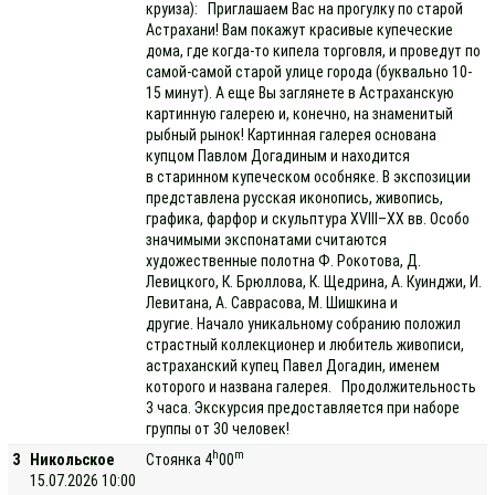
круиза): Приглашаем Вас на прогулку по старой
Астрахани! Вам покажут красивые купеческие
дома, где когда-то кипела торговля, и проведут по
самой-самой старой улице города (буквально 10-
15 минут). А еще Вы заглянете в Астраханскую
картинную галерею и, конечно, на знаменитый
рыбный рынок! Картинная галерея основана
купцом Павлом Догадиным и находится
в старинном купеческом особняке. В экспозиции
представлена русская иконопись, живопись,
графика, фарфор и скульптура XVIII–XX вв. Особо
значимыми экспонатами считаются
художественные полотна Ф. Рокотова, Д.
Левицкого, К. Брюллова, К. Щедрина, А. Куинджи, И.
Левитана, А. Саврасова, М. Шишкина и
другие. Начало уникальному собранию положил
страстный коллекционер и любитель живописи,
астраханский купец Павел Догадин, именем
которого и названа галерея. Продолжительность
3 часа. Экскурсия предоставляется при наборе
группы от 30 человек!
h
m
3
Никольское
Стоянка 4
00
15.07.2026 10:00