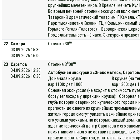
крупнейших мечетей мира. В Кремле: мечеть Ку
Во время вечерней стоянки экскурсия включает 
Татарский драматический театр им. Г. Камала, «
Парк тысячелетия Казани, ТЦ «Кольцо» - самый 
Горького-Гоголя-Толстого) – Варваринская цер
Продолжительность - 3 часа. Экскурсия предост
m
22
Самара
Стоянка 30
03.09.2026 15:30
03.09.2026 16:00
h
m
23
Саратов
Стоянка 3
00
04.09.2026 13:30
Автобусная экскурсия «Знакомьтесь, Саратов
04.09.2026 16:30
До начала круиза
В круизе (на т
взр 1100; дет 1000
взр 1300; дет 
Основная экскурсия (не входит в стоимость пут
борту теплохода у дирекции круиза): Обзорная э
глубь истории старинного купеческого города и
крепости до одного из крупнейших промышленных
жители города смогут увидеть важнейшие архит
его узкими улочками, на которых каждый дом, к
ждет исторический центр Саратова с его запо
памятниками никого не оставит равнодушным. З
прочувствовать Саратов, узнать этапы его исто