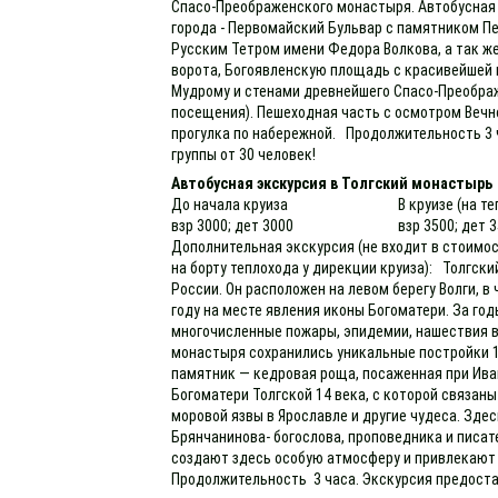
Спасо-Преображенского монастыря. Автобусная 
города - Первомайский Бульвар с памятником П
Русским Тетром имени Федора Волкова, а так ж
ворота, Богоявленскую площадь с красивейшей
Мудрому и стенами древнейшего Спасо-Преображ
посещения). Пешеходная часть с осмотром Вечно
прогулка по набережной. Продолжительность 3 
группы от 30 человек!
Автобусная экскурсия в Толгский монастырь
До начала круиза
В круизе (на т
взр 3000; дет 3000
взр 3500; дет 
Дополнительная экскурсия (не входит в стоимос
на борту теплохода у дирекции круиза): Толгск
России. Он расположен на левом берегу Волги, в
году на месте явления иконы Богоматери. За г
многочисленные пожары, эпидемии, нашествия вр
монастыря сохранились уникальные постройки 1
памятник — кедровая роща, посаженная при Ива
Богоматери Толгской 14 века, с которой связа
моровой язвы в Ярославле и другие чудеса. Зде
Брянчанинова- богослова, проповедника и писат
создают здесь особую атмосферу и привлекают
Продолжительность 3 часа. Экскурсия предоста