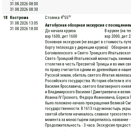
31.08.2026 08:00
31.08.2026 08:30
h
m
18
Кострома
Стоянка 4
55
31.08.2026 13:05
Автобусная обзорная экскурсия с посещени
31.08.2026 18:00
До начала круиза
В круизе (на т
взр 1600; дет 1600
взр 2000; дет 
Основная экскурсия (не входит в стоимость пут
борту теплохода у дирекции круиза): Обзорная 
Богоявленского и Свято-Троицкого Ипатьевског
Свято-Троицкий Ипатьевский монастырь занимае
столетия в честь Пресвятой Троицы и во имя св
по праву считается одним из древнейших в нашем
Русской земли, обитель святого Ипатия являла
Российского государства. История обители в эт
Василия Ярославича, святого благоверного княз
и Владимирского Василия I Дмитриевича и велико
Иоанна IV Грозного, Федора Иоанновича, Бориса 
было положено начало прекращения Великой См
государственности. В 1613 году монастырь укры
святой обители начиналось славное трехсотлет
момента за монастырем закрепилось название 
Продолжительность - 3 часа. Экскурсия предоста