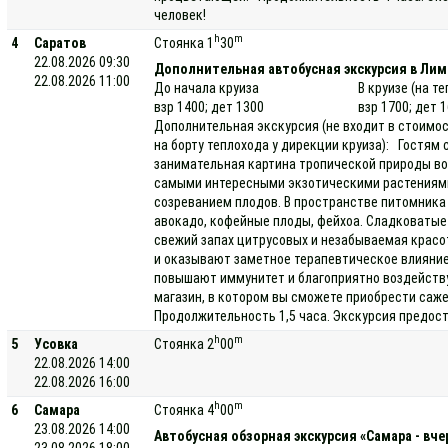
человек!
h
m
4
Саратов
Стоянка 1
30
22.08.2026 09:30
Дополнительная автобусная экскурсия в Ли
22.08.2026 11:00
До начала круиза
В круизе (на т
взр 1400; дет 1300
взр 1700; дет 
Дополнительная экскурсия (не входит в стоимос
на борту теплохода у дирекции круиза): Гостям
занимательная картина тропической природы во 
самыми интересными экзотическими растениями
созреванием плодов. В пространстве питомника
авокадо, кофейные плоды, фейхоа. Сладковатые
свежий запах цитрусовых и незабываемая крас
и оказывают заметное терапевтическое влияни
повышают иммунитет и благоприятно воздейству
магазин, в котором вы сможете приобрести саж
Продолжительность 1,5 часа. Экскурсия предост
h
m
5
Усовка
Стоянка 2
00
22.08.2026 14:00
22.08.2026 16:00
h
m
6
Самара
Стоянка 4
00
23.08.2026 14:00
Автобусная обзорная экскурсия «Самара - вче
23.08.2026 18:00