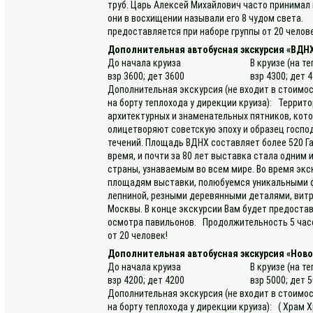
труб. Царь Алексей Михайлович часто принимал
они в восхищении называли его 8 чудом света.
предоставляется при наборе группы от 20 челов
Дополнительная автобусная экскурсия «ВДНХ
До начала круиза
В круизе (на т
взр 3600; дет 3600
взр 4300; дет 
Дополнительная экскурсия (не входит в стоимос
на борту теплохода у дирекции круиза): Террит
архитектурных и знаменательных пятников, кото
олицетворяют советскую эпоху и образец госпо
течений. Площадь ВДНХ составляет более 520 Г
время, и почти за 80 лет выставка стала одним
страны, узнаваемым во всем мире. Во время эк
площадям выставки, полюбуемся уникальными ф
лепниной, резными деревянными деталями, витр
Москвы. В конце экскурсии Вам будет предоста
осмотра павильонов. Продолжительность 5 часо
от 20 человек!
Дополнительная автобусная экскурсия «Нов
До начала круиза
В круизе (на т
взр 4200; дет 4200
взр 5000; дет 
Дополнительная экскурсия (не входит в стоимос
на борту теплохода у дирекции круиза): ( Храм