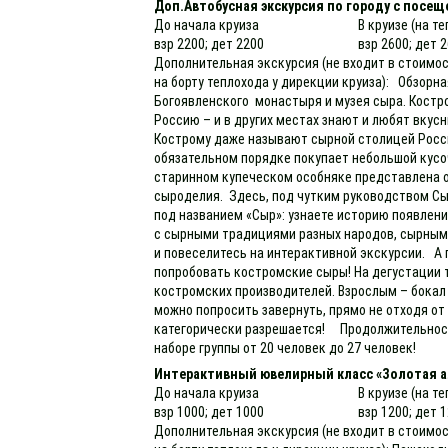
Доп.Автобусная экскурсия по городу с посещ
До начала круиза
В круизе (на т
взр 2200; дет 2200
взр 2600; дет 
Дополнительная экскурсия (не входит в стоимос
на борту теплохода у дирекции круиза): Обзорн
Богоявленского монастыря и музея сыра. Костро
Россию – и в других местах знают и любят вкус
Кострому даже называют сырной столицей России
обязательном порядке покупает небольшой кусо
старинном купеческом особняке представлена 
сыроделия. Здесь, под чутким руководством Сы
под названием «Сыр»: узнаете историю появлен
с сырными традициями разных народов, сырны
и повеселитесь на интерактивной экскурсии. А 
попробовать костромские сыры! На дегустации 
костромских производителей. Взрослым – бокал
можно попросить завернуть, прямо не отходя от
категорически разрешается! Продолжительность
наборе группы от 20 человек до 27 человек!
Интерактивный ювелирный класс «Золотая а
До начала круиза
В круизе (на т
взр 1000; дет 1000
взр 1200; дет 
Дополнительная экскурсия (не входит в стоимос