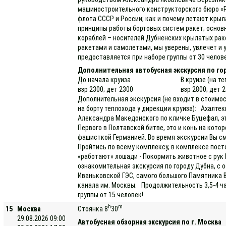
машиностроительного конструкторского бюро «Р
флота СССР и России; как и почему летают крыл
принципы работы бортовых систем ракет; основ
кораблей – носителей Дубненских крылатых рак
ракетами и самолетами, мы уверены, увлечет и 
предоставляется при наборе группы от 30 челов
Дополнительная автобусная экскурсия по г
До начала круиза
В круизе (на т
взр 2300; дет 2300
взр 2800; дет 
Дополнительная экскурсия (не входит в стоимос
на борту теплохода у дирекции круиза): Ахалте
Александра Македонского по кличке Буцефал, эт
Первого в Полтавской битве, это и конь на кото
фашисткой Германией. Во время экскурсии Вы см
Пройтись по всему комплексу, в комплексе пост
«работают» лошади - Покормить животное с рук
ознакомительная экскурсия по городу Дубна, с 
Иваньковской ГЭС, самого большого Памятника В.
канала им. Москвы. Продолжительность 3,5-4 ч
группы от 15 человек!
h
m
15
Москва
Стоянка 8
30
29.08.2026 09:00
Автобусная обзорная экскурсия по г. Москва