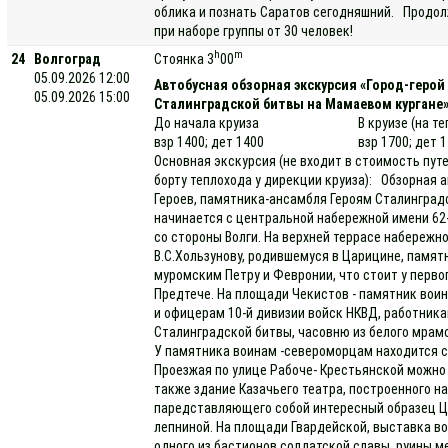
облика и познать Саратов сегодняшний. Продол
при наборе группы от 30 человек!
h
m
24
Волгоград
Стоянка 3
00
05.09.2026 12:00
Автобусная обзорная экскурсия «Город-геро
05.09.2026 15:00
Сталинградской битвы на Мамаевом кургане»
До начала круиза
В круизе (на т
взр 1400; дет 1400
взр 1700; дет 
Основная экскурсия (не входит в стоимость пут
борту теплохода у дирекции круиза): Обзорная
Героев, памятника-ансамбля Героям Сталинград
начинается с центральной набережной имени 62-й
со стороны Волги. На верхней террасе набережн
В.С.Хользунову, родившемуся в Царицине, памя
муромским Петру и Февронии, что стоит у перво
Предтече. На площади Чекистов - памятник вои
и офицерам 10-й дивизии войск НКВД, работник
Сталинградской битвы, часовню из белого мрам
У памятника воинам -североморцам находится с
Проезжая по улице Рабоче- Крестьянской можно 
также здание Казачьего театра, построенного н
паредставляющего собой интересный образец Ц
лепниной. На площади Гвардейской, выставка в
одного из бастионов солдатской славы, руины 