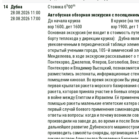
h
m
14
Дубна
Стоянка 6
00
28.08.2026 11:00
Автобусная обзорная экскурсия с посещение
28.08.2026 17:00
До начала круиза
В круизе (на т
взр 1600; дет 1600
взр 1900; дет 
Основная экскурсия (не входит в стоимость пут
борту теплохода у дирекции круиза): Дубна яв
увековеченным в периодической таблице элемен
открытый учеными города, 105–й химический эл
Менделеева, в ходе экскурсии рассказывают о т
Понтекорво, Джелепов, Флеров, Боголюбов, Векс
Понтекорво и Владимир Высоцкий, познакомятся
разместились экспонаты, информационные стен
помещении кинозал. Во время экскурсии Вы увид
первая крылатая ракета морского базирования 
ракета, которая приняла участие в боевых опера
в войне между Египтом и Израилем. Её применени
помощью ракеты маленькие египетские катера с
первый случай боевого применения самонаводящ
ответы на вопросы: когда и почему возникли со
производили на заводе до, во время и после Вел
дальнейшее развитие Дубненского машиностроит
производить самолёты-снаряды, организация в 1
руководством Александра Яковлевича Березняк