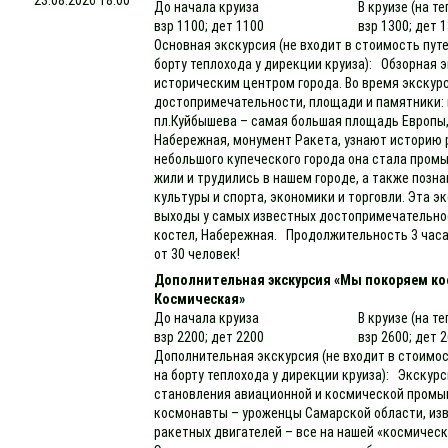
До начала круиза
В круизе (на т
взр 1100; дет 1100
взр 1300; дет 
Основная экскурсия (не входит в стоимость пут
борту теплохода у дирекции круиза): Обзорная э
историческим центром города. Во время экскур
достопримечательности, площади и памятники: п
пл.Куйбышева – самая большая площадь Европы,
Набережная, монумент Ракета, узнают историю 
небольшого купеческого города она стала про
жили и трудились в нашем городе, а также позн
культуры и спорта, экономики и торговли. Эта 
выходы у самых известных достопримечательнос
костел, Набережная. Продолжительность 3 часа
от 30 человек!
Дополнительная экскурсия «Мы покоряем ко
Космическая»
До начала круиза
В круизе (на т
взр 2200; дет 2200
взр 2600; дет 
Дополнительная экскурсия (не входит в стоимос
на борту теплохода у дирекции круиза): Экскурс
становления авиационной и космической промы
космонавты – уроженцы Самарской области, изв
ракетных двигателей – все на нашей «космичес