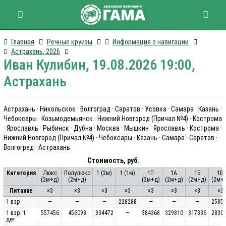
Главная
Речные круизы
Информация о навигации
Астрахань, 2026
Иван Кулибин, 19.08.2026 19:00,
Астрахань
Астрахань · Никольское · Волгоград · Саратов · Усовка · Самара · Казань ·
Чебоксары · Козьмодемьянск · Нижний Новгород (Причал №4) · Кострома
· Ярославль · Рыбинск · Дубна · Москва · Мышкин · Ярославль · Кострома ·
Нижний Новгород (Причал №4) · Чебоксары · Казань · Самара · Саратов ·
Волгоград · Астрахань
Стоимость, руб.
Категория
Люкс
Полулюкс
1 (2м)
1 (1м)
1П
1А
1Б
1В
(2м+д)
(2м+д)
(2м+д)
(2м+д)
(2м+д)
(2м+
Питание
×3
×3
×3
×3
×3
×3
×3
×3
1 взр
—
—
—
228288
—
—
—
2585
1 взр; 1
557456
456098
334472
—
384368
329810
317336
2830
дет