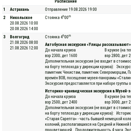
Расписание
1
Астрахань
Отправление 19.08.2026 19:00
h
m
2
Никольское
Стоянка 4
00
20.08.2026 10:00
20.08.2026 14:00
h
m
3
Волгоград
Стоянка 4
00
21.08.2026 08:00
Автобусная экскурсия «Улицы рассказывают»
21.08.2026 12:00
До начала круиза
В круизе (на т
взр 2300; дет 1600
взр 2800; дет 
Дополнительная экскурсия (не входит в стоимос
на борту теплохода у дирекции круиза): Экскур
памятник Чекистам, памятник Североморцам, П
времён ВОВ, посещение музея-панорамы «Сталин
Экскурсия предоставляется при наборе группы о
Историко-краеведческая экскурсия в Музей-
До начала круиза
В круизе (на т
взр 2500; дет 2400
взр 3000; дет 
Дополнительная экскурсия (не входит в стоимос
на борту теплохода у дирекции круиза): Истори
«Старая Сарепта» - часть бывшей немецкой колон
колоний, располагавшихся на Средней и Нижней 
процветающей. Продолжительность 4 часа. Экск