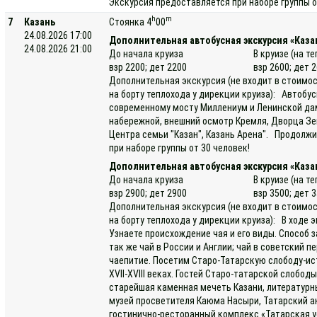
Экскурсия предоставляется при наборе группы от
h
m
7
Казань
Стоянка 4
00
24.08.2026 17:00
Дополнительная автобусная экскурсия «Каза
24.08.2026 21:00
До начала круиза
В круизе (на т
взр 2200; дет 2200
взр 2600; дет 
Дополнительная экскурсия (не входит в стоимос
на борту теплохода у дирекции круиза): Автобус
современному мосту Миллениум и Ленинской дам
набережной, внешний осмотр Кремля, Дворца Зем
Центра семьи "Казан", Казань Арена". Продолжи
при наборе группы от 30 человек!
Дополнительная автобусная экскурсия «Каза
До начала круиза
В круизе (на т
взр 2900; дет 2900
взр 3500; дет 
Дополнительная экскурсия (не входит в стоимос
на борту теплохода у дирекции круиза): В ходе
Узнаете происхождение чая и его виды. Способ з
так же чай в России и Англии; чай в советский п
чаепитие. Посетим Старо-Татарскую слободу-ис
XVII-XVIII веках. Гостей Старо-татарской слоб
старейшая каменная мечеть Казани, литературны
музей просветителя Каюма Насыри, Татарский а
гостинично-ресторанный комплекс «Татарская у