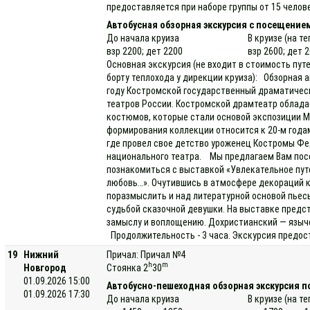
предоставляется при наборе группы от 15 челове
Автобусная обзорная экскурсия с посещение
До начала круиза
В круизе (на т
взр 2200; дет 2200
взр 2600; дет 
Основная экскурсия (не входит в стоимость пут
борту теплохода у дирекции круиза): Обзорная а
году Костромской государственный драматическ
театров России. Костромской драмтеатр облада
костюмов, которые стали основой экспозиции М
формирования коллекции относится к 20-м годам
где провел свое детство уроженец Костромы Фед
национального театра. Мы предлагаем Вам пос
познакомиться с выставкой «Увлекательное пут
любовь…». Очутившись в атмосфере декораций к 
поразмыслить и над литературной основой пьесы
судьбой сказочной девушки. На выставке предс
замыслу и воплощению. Дохристианский — языч
Продолжительность - 3 часа. Экскурсия предост
19
Нижний
Причал: Причал №4
h
m
Новгород
Стоянка 2
30
01.09.2026 15:00
Автобусно-пешеходная обзорная экскурсия п
01.09.2026 17:30
До начала круиза
В круизе (на т