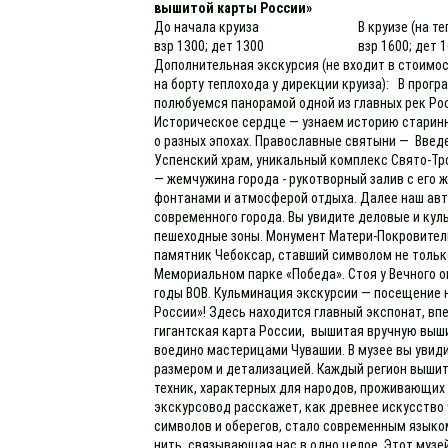
вышитой карты России»
До начала круиза
В круизе (на т
взр 1300; дет 1300
взр 1600; дет 
Дополнительная экскурсия (не входит в стоимос
на борту теплохода у дирекции круиза): В прогр
полюбуемся панорамой одной из главных рек Рос
Историческое сердце — узнаем историю старинн
о разных эпохах. Православные святыни — Введе
Успенский храм, уникальный комплекс Свято-Тр
— жемчужина города - рукотворный залив с ег
фонтанами и атмосферой отдыха. Далее наш авт
современного города. Вы увидите деловые и кул
пешеходные зоны. Монумент Матери-Покровител
памятник Чебоксар, ставший символом не только
Мемориальном парке «Победа». Стоя у Вечного о
годы ВОВ. Кульминация экскурсии — посещение 
России»! Здесь находится главный экспонат, в
гигантская карта России, вышитая вручную выш
воедино мастерицами Чувашии. В музее вы увид
размером и детализацией. Каждый регион выши
техник, характерных для народов, проживающих 
экскурсовод расскажет, как древнее искусств
символов и оберегов, стало современным языком
нить, связывающая нас в одно целое. Этот музе