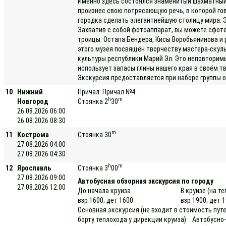
Именно здесь состоялся знаменитый шахматный 
произнес свою потрясающую речь, в которой гов
городка сделать элегантнейшую столицу мира. 
Захватив с собой фотоаппарат, вы можете сфот
троицы: Остапа Бендера, Кисы Воробьянинова и 
этого музея посвящён творчеству мастера-скуль
культуры республики Марий Эл. Это неповторим
использует запасы глины нашего края в своём т
Экскурсия предоставляется при наборе группы о
10
Нижний
Причал: Причал №4
h
m
Новгород
Стоянка 2
30
26.08.2026 06:00
26.08.2026 08:30
m
11
Кострома
Стоянка 30
27.08.2026 04:00
27.08.2026 04:30
h
m
12
Ярославль
Стоянка 3
00
27.08.2026 09:00
Автобусная обзорная экскурсия по городу
27.08.2026 12:00
До начала круиза
В круизе (на т
взр 1600; дет 1600
взр 1900; дет 
Основная экскурсия (не входит в стоимость пут
борту теплохода у дирекции круиза): Автобусн