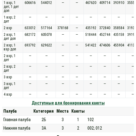
1 взр; 1
606616
544012
—
—
467620
409714
393910
3555
дет; 1 дет
доп
1 взр; 2
—
—
—
—
—
—
—
—
дет
2 взр
633012
517164
378168
—
435192
372840
358584
3193
2 взр; 1
682172
605078
—
—
518444
452744
435158
3919
дет доп
2 взр; 1
693792
629622
—
—
541422
474606
455904
4113
взр доп
2 взр; 1
—
—
—
—
—
—
—
—
дет
2 взр; 2
—
—
—
—
—
—
—
—
дет
3 взр
—
—
—
—
—
—
—
—
3 взр; 1
—
—
—
—
—
—
—
—
дет
4 взр
—
—
—
—
—
—
—
—
Доступные для бронирования каюты
Палуба
Категория
Места
Каюты
Главная палуба
2Б
3
1
102
Нижняя палуба
3А
3
2
002; 012