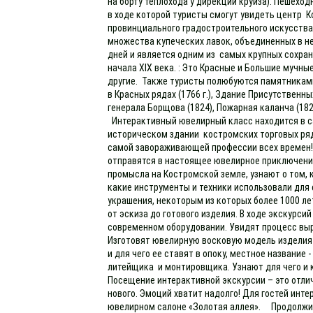
на борту теплохода у дирекции круиза): Пешеход
в ходе которой туристы смогут увидеть центр К
провинциального градостроительного искусства
множества купеческих лавок, объединенных в н
дней и является одним из самых крупных сохран
начала XIX века. : Это Красные и Большие мучн
другие. Также туристы полюбуются памятника
в Красных рядах (1766 г.), Здание Присутственны
генерала Борщова (1824), Пожарная каланча (18
Интерактивный ювелирный класс находится в с
историческом здании костромских торговых ряд
самой завораживающей профессии всех времен! 
отправятся в настоящее ювелирное приключени
промысла на Костромской земле, узнают о том, 
какие инструменты и техники использовали для
украшения, некоторым из которых более 1000 л
от эскиза до готового изделия. В ходе экскурси
современном оборудовании. Увидят процесс вы
Изготовят ювелирную восковую модель изделия 
и для чего ее ставят в опоку, местное название
литейщика и монтировщика. Узнают для чего и 
Посещение интерактивной экскурсии – это отли
нового. Эмоций хватит надолго! Для гостей инт
ювелирном салоне «Золотая аллея». Продолжител