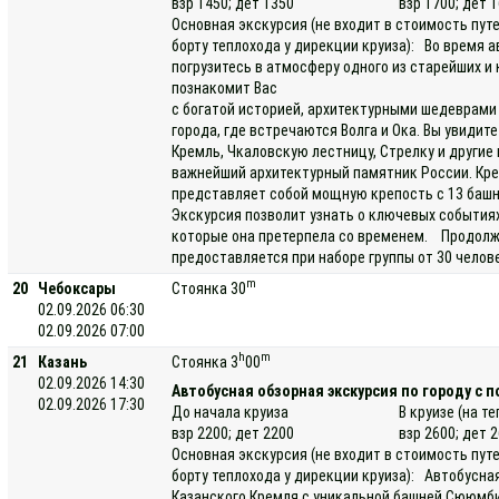
взр 1450; дет 1350
взр 1700; дет 
Основная экскурсия (не входит в стоимость пут
борту теплохода у дирекции круиза): Во время 
погрузитесь в атмосферу одного из старейших и
познакомит Вас
с богатой историей, архитектурными шедеврам
города, где встречаются Волга и Ока. Вы увидит
Кремль, Чкаловскую лестницу, Стрелку и други
важнейший архитектурный памятник России. Кре
представляет собой мощную крепость с 13 баш
Экскурсия позволит узнать о ключевых событиях
которые она претерпела со временем. Продолжи
предоставляется при наборе группы от 30 челов
m
20
Чебоксары
Стоянка 30
02.09.2026 06:30
02.09.2026 07:00
h
m
21
Казань
Стоянка 3
00
02.09.2026 14:30
Автобусная обзорная экскурсия по городу с 
02.09.2026 17:30
До начала круиза
В круизе (на т
взр 2200; дет 2200
взр 2600; дет 
Основная экскурсия (не входит в стоимость пут
борту теплохода у дирекции круиза): Автобусна
Казанского Кремля с уникальной башней Сююмби