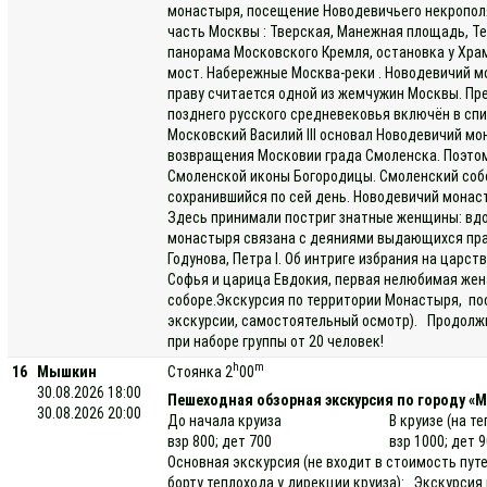
монастыря, посещение Новодевичьего некропол
часть Москвы : Тверская, Манежная площадь, Те
панорама Московского Кремля, остановка у Хра
мост. Набережные Москва-реки . Новодевичий 
праву считается одной из жемчужин Москвы. П
позднего русского средневековья включён в сп
Московский Василий III основал Новодевичий м
возвращения Московии града Смоленска. Поэто
Смоленской иконы Богородицы. Смоленский соб
сохранившийся по сей день. Новодевичий монас
Здесь принимали постриг знатные женщины: вдо
монастыря связана с деяниями выдающихся прав
Годунова, Петра I. Об интриге избрания на цар
Софья и царица Евдокия, первая нелюбимая жен
соборе.Экскурсия по территории Монастыря, по
экскурсии, самостоятельный осмотр). Продолжи
при наборе группы от 20 человек!
h
m
16
Мышкин
Стоянка 2
00
30.08.2026 18:00
Пешеходная обзорная экскурсия по городу «
30.08.2026 20:00
До начала круиза
В круизе (на т
взр 800; дет 700
взр 1000; дет 
Основная экскурсия (не входит в стоимость пут
борту теплохода у дирекции круиза): Экскурсия