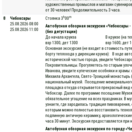
художественных промыслов и магазин сувениров
от 30 человек! Продолжительность 3 часа.
h
m
8
Чебоксары
Стоянка 3
00
25.08.2026 08:00
Автобусная обзорная экскурсия «Чебоксары -
25.08.2026 11:00
(без дегустации)
До начала круиза
В круизе (на т
взр 1300; дет 1300
взр 1600; дет 
Основная экскурсия (не входит в стоимость пут
борту теплохода у дирекции круиза): В ходе ав
исторической частью города, увидите Чебоксар
Покровительницы. Прогуляетесь по старым улочк
Иванова, увидите купеческие особняки и храмы
Михаила Архангела, Свято-Троицкий монастырь (
национальный музей. Посещение мемориального
площадка откуда открывается прекрасный вид н
Чебоксар. Далее по программе посещение Музея
обязательное угощение на всех праздниках. В му
узнаете, где зародилась традиция пивоварения,
которым можно полностью восстановить техноло
подлинную античную керамику, археологически
часа 30 минут. Экскурсия предоставляется при н
Автобусная обзорная экскурсия по городу «Ч