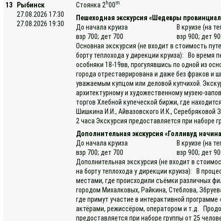
h
m
13
Рыбинск
Стоянка 2
00
27.08.2026 17:30
Пешеходная экскурсия «Шедевры провинциал
27.08.2026 19:30
До начала круиза
В круизе (на т
взр 700; дет 700
взр 900; дет 9
Основная экскурсия (не входит в стоимость пут
борту теплохода у дирекции круиза): Во время 
особняки 18-19вв, прогулявшись по одной из ос
города отреставрирована и даже без фраков и 
уважаемым купцом или деловой купчихой. Экску
архитектурному и художественному музею-запов
торгов Хлебной купеческой биржи, где находитс
Шишкина И.И., Айвазовского И.К., Серебряковой З
2 часа Экскурсия предоставляется при наборе гр
Дополнительная экскурсия «Голливуд начина
До начала круиза
В круизе (на т
взр 700; дет 700
взр 900; дет 9
Дополнительная экскурсия (не входит в стоимос
на борту теплохода у дирекции круиза): В проц
местами, где происходили съёмки различных фи
городом Михалковых, Райкина, Стеблова, Збруев
где примут участие в интерактивной программе 
актёрами, режиссёром, оператором и т.д. Прод
предоставляется при наборе группы от 25 челов