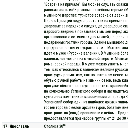
"Встреча на причале". Вы любите слушать сказк
рассказывать их! В резном волшебном тереме 
мышиного царства: туристов встречают девки д
Царю с Царицей ведут, просто так на приём не 
дворовые за порядком следят, да дворцовые сп
царского зверинца показывают мышей пород эк
организована «гостиница» для мышей, попросивш
подаренных гостями города. Здание мышиного д
города и является его украшением. Мышкин зна
идёт о музее «Русские валенки». В Мышкине боле
валенки, нет-нет, не из мышиной шерсти. Мышки
романовской породы. В музее можно узнать мног
том, как относились к валенкам великие русски
простуду и ревматизм, как по валенкам невесты
обувью ручной работы на зимний сезон, ведь кл
прогулке обязательно нужно посетить красивей
на колокольню Успенского собора и насладитьс
культовых памятников классического периода 
Успенский собор-один из наиболее ярких и запо
гостей города смелой архитектурой, богатым вн
пространство (свод) сравнивали с небом. Прод
предоставляется при наборе группы от 21 до 30 
m
17
Ярославль
Стоянка 30