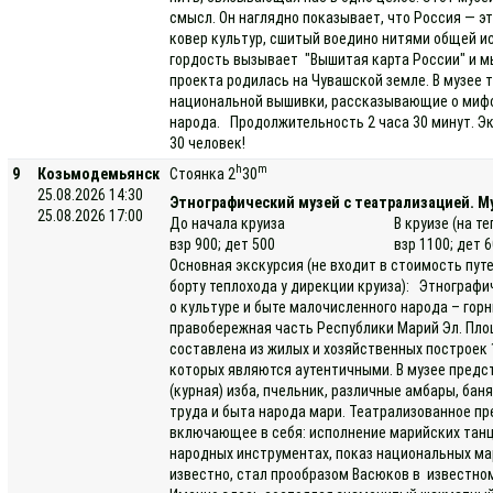
смысл. Он наглядно показывает, что Россия — э
ковер культур, сшитый воедино нитями общей ис
гордость вызывает "Вышитая карта России" и м
проекта родилась на Чувашской земле. В музее
национальной вышивки, рассказывающие о мифо
народа. Продолжительность 2 часа 30 минут. Эк
30 человек!
h
m
9
Козьмодемьянск
Стоянка 2
30
25.08.2026 14:30
Этнографический музей с театрализацией. Му
25.08.2026 17:00
До начала круиза
В круизе (на т
взр 900; дет 500
взр 1100; дет 
Основная экскурсия (не входит в стоимость пут
борту теплохода у дирекции круиза): Этнограф
о культуре и быте малочисленного народа – гор
правобережная часть Республики Марий Эл. Площ
составлена из жилых и хозяйственных построек 1
которых являются аутентичными. В музее предс
(курная) изба, пчельник, различные амбары, бан
труда и быта народа мари. Театрализованное п
включающее в себя: исполнение марийских танце
народных инструментах, показ национальных ма
известно, стал прообразом Васюков в известно