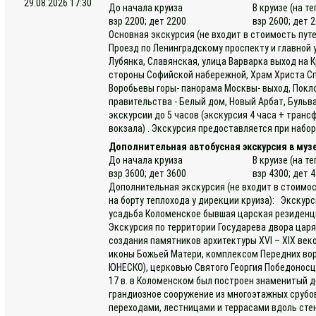
29.08.2026 17:30
До начала круиза
В круизе (на т
взр 2200; дет 2200
взр 2600; дет 
Основная экскурсия (не входит в стоимость пут
Проезд по Ленинградскому проспекту и главной
Лубянка, Славянская, улица Варварка выход на 
стороны Софийской набережной, Храм Христа Спа
Воробьевы горы- панорама Москвы- выход, Покло
правительства - Белый дом, Новый Арбат, Буль
экскурсии до 5 часов (экскурсия 4 часа + транс
вокзала) . Экскурсия предоставляется при набор
Дополнительная автобусная экскурсия в муз
До начала круиза
В круизе (на т
взр 3600; дет 3600
взр 4300; дет 
Дополнительная экскурсия (не входит в стоимос
на борту теплохода у дирекции круиза): Экскур
усадьба Коломенское бывшая царская резиденци
Экскурсия по территории Государева двора цар
создания памятников архитектуры ХVI – ХIX век
иконы Божьей Матери, комплексом Передних вор
ЮНЕСКО), церковью Святого Георгия Победоносца
17 в. в Коломенском был построен знаменитый 
грандиозное сооружение из многоэтажных срубо
переходами, лестницами и террасами вдоль ст