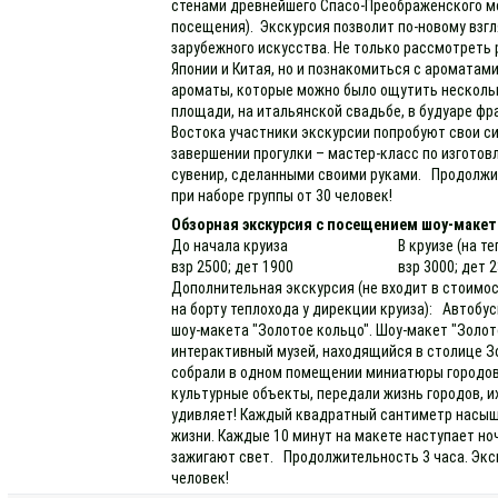
стенами древнейшего Спасо-Преображенского мо
посещения). Экскурсия позволит по-новому взгл
зарубежного искусства. Не только рассмотреть
Японии и Китая, но и познакомиться с ароматами
ароматы, которые можно было ощутить нескольк
площади, на итальянской свадьбе, в будуаре фр
Востока участники экскурсии попробуют свои си
завершении прогулки – мастер-класс по изгото
сувенир, сделанными своими руками. Продолжит
при наборе группы от 30 человек!
Обзорная экскурсия с посещением шоу-макет
До начала круиза
В круизе (на т
взр 2500; дет 1900
взр 3000; дет 
Дополнительная экскурсия (не входит в стоимос
на борту теплохода у дирекции круиза): Автобу
шоу-макета "Золотое кольцо". Шоу-макет "Золот
интерактивный музей, находящийся в столице Зо
собрали в одном помещении миниатюры городов 
культурные объекты, передали жизнь городов, 
удивляет! Каждый квадратный сантиметр насыщ
жизни. Каждые 10 минут на макете наступает ноч
зажигают свет. Продолжительность 3 часа. Экс
человек!