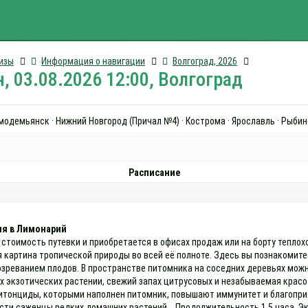
изы
Информация о навигации
Волгоград, 2026
, 03.08.2026 12:00, Волгоград
зьмодемьянск · Нижний Новгород (Причал №4) · Кострома · Ярославль · Рыбин
Расписание
ия в Лимонарий
 стоимость путевки и приобретается в офисах продаж или на борту тепло
 картина тропической природы во всей её полноте. Здесь вы познакомит
озреванием плодов. В пространстве питомника на соседних деревьях можн
 экзотических растении, свежий запах цитрусовых и незабываемая крас
итонциды, которыми наполнен питомник, повышают иммунитет и благопри
сти саженцы редких домашних растений. Продолжительность 1,5 часа. Эк