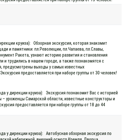
дирекции круиза): Обзорная экскурсия, которая знакомит
ади и памятники: пл.Революции, пл.Чапаева, пл.Славы,
онумент Ракета, узнают историю развития и становления
и и трудились в нашем городе, а также познакомятся с
ая, предусмотрены выходы у самых известных
 Экскурсия предоставляется при наборе группы от 30 человек!
ода у дирекции круиза): Экскурсия познакомит Вас с историей
ы – уроженцы Самарской области, известные конструкторы и
скурсия предоставляется при наборе группы от 18 до 44
ода у дирекции круиза): Автобусная обзорная экскурсия по
евской набережной, внешний осмотр Кремля, Дворца