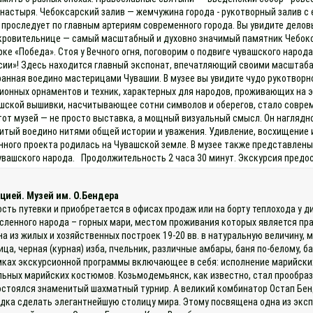
настыря. Чебоксарский залив — жемчужина города - рукотворный залив 
проследует по главным артериям современного города. Вы увидите делов
ровительнице — самый масштабный и духовно значимый памятник Чебоксар
е «Победа». Стоя у Вечного огня, поговорим о подвиге чувашского народа
сии»! Здесь находится главный экспонат, впечатляющий своими масштаба
анная воедино мастерицами Чувашии. В музее вы увидите чудо рукотворн
онных орнаментов и техник, характерных для народов, проживающих на э
ашской вышивки, насчитывающее сотни символов и оберегов, стало совре
тот музей — не просто выставка, а мощный визуальный смысл. Он наглядн
шитый воедино нитями общей истории и уважения. Удивление, восхищение 
нного проекта родилась на Чувашской земле. В музее также представле
увашского народа. Продолжительность 2 часа 30 минут. Экскурсия предос
цией. Музей им. О.Бендера
ость путевки и приобретается в офисах продаж или на борту теплохода у
исленного народа – горных мари, местом проживания которых является п
на из жилых и хозяйственных построек 19-20 вв. в натуральную величину, 
а, черная (курная) изба, пчельник, различные амбары, баня по-белому, б
мках экскурсионной программы включающее в себя: исполнение марийских 
льных марийских костюмов. Козьмодемьянск, как известно, стал прообра
остоялся знаменитый шахматный турнир. А великий комбинатор Остап Бен
одка сделать элегантнейшую столицу мира. Этому посвящена одна из эксп