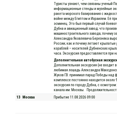
Туристы узнают, чем связаны ученый П
информационные стенды и музейные эксп
ракета морского базирования с жидкост
войне между Египтом и Израилем. Её пр
эсминец. Это был первый случай боевог
Дубна и авиационный завод; что произв
машиностроительного завода; почему за
Александра Яковлевича Березняка выро
России; как и почему летают крылатые 
кораблей – носителей Дубненских крыла
часа. Экскурсия предоставляется при на
Дополнительная автобусная экскурс
Дополнительная экскурсия (не входит в
любимая лошадь Александра Македонског
Жуков Г.В. принимал парад Победы над 
комплексе постоянно находится около 
экскурсия по городу Дубна, с осмотром:
канала им. Москвы. Продолжительность 
13
Москва
Прибытие 11.08.2026 09:00