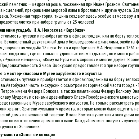
ский памятник — кедровая роща, посаженная при Иване Грозном. Святыней
а исцелений, прекращение моровой язвы в Ярославле и другие чудеса. Зд
9 века. Ухоженная территория, тишина создают здесь особую атмосферу 
предоставляется при наборе группы от 25 человек!
ещение усадьбы Н.А. Некрасова «Карабиха»
 стоимость путевки и приобретается в офисах продаж или на борту теплох
а. Великолепный двухэтажный дом с бельведером и флигелями, разбиты фр
дворянская усадьба 18 века. Её-то и приобретает Н.А. Некрасов в 1861 г
ает сюда поэт, где не только с удовольствием отдыхает, но и много рабо
, «Русские женщины», «Кому на Руси жить хорошо» и многие другие. В сов
 Продолжительность 3 часа. Экскурсия предоставляется при наборе групп
 с мастер-классом в Музее зарубежного искусства
 стоимость путевки и приобретается в офисах продаж или на борту тепло
ва.Автобусная часть экскурсии с осмотром исторической части города -
Тетром имени Федора Волкова, а так же памятником Федору Волкову, Зн
славу Мудрому и стенами древнейшего Спасо-Преображенского монастыря
представленные в Музее зарубежного искусства. Не только рассмотреть р
 они хранят. Зрители «услышат» ароматы, которые можно было ощутить не
зской дамы и в испанской таверне. В зале Востока участники экскурсии п
-класс по изготовлению ароматного саше. Каждый сможет получить сувени
группы от 30 человек!
у-макета «Золотое кольцо»