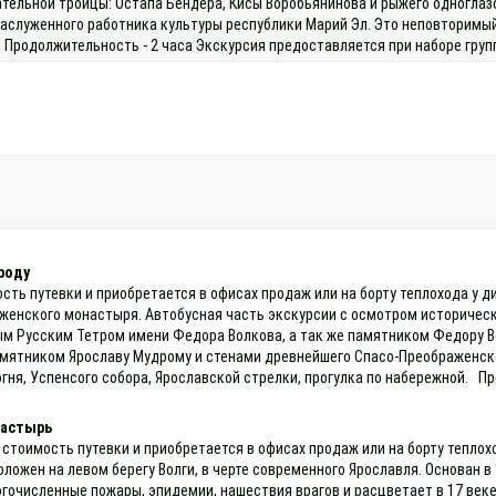
тельной троицы: Остапа Бендера, Кисы Воробьянинова и рыжего одноглазо
заслуженного работника культуры республики Марий Эл. Это неповторимый
 Продолжительность - 2 часа Экскурсия предоставляется при наборе групп
роду
ость путевки и приобретается в офисах продаж или на борту теплохода у 
енского монастыря. Автобусная часть экскурсии с осмотром историческо
м Русским Тетром имени Федора Волкова, а так же памятником Федору В
мятником Ярославу Мудрому и стенами древнейшего Спасо-Преображенско
гня, Успенсого собора, Ярославской стрелки, прогулка по набережной. П
настырь
 стоимость путевки и приобретается в офисах продаж или на борту теплох
ложен на левом берегу Волги, в черте современного Ярославля. Основан в 
очисленные пожары, эпидемии, нашествия врагов и расцветает в 17 веке