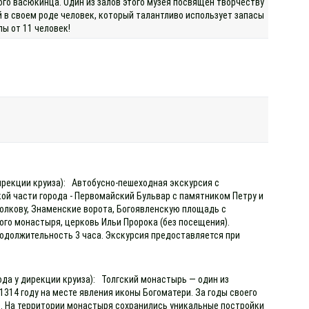
го васюкинца. Один из залов этого музея посвящён творчеству
 в своем роде человек, который талантливо использует запасы
ы от 11 человек!
дирекции круиза): Автобусно-пешеходная экскурсия с
й части города - Первомайский Бульвар с памятником Петру и
олкову, Знаменские ворота, Богоявленскую площадь с
го монастыря, церковь Ильи Пророка (без посещения).
родолжительность 3 часа. Экскурсия предоставляется при
ода у дирекции круиза): Толгский монастырь — один из
1314 году на месте явления иконы Богоматери. За годы своего
. На территории монастыря сохранились уникальные постройки