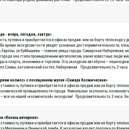
а - вчера, сегодня, завтра»
ость путевки и приобретается в офисах продаж или на борту теплохода у 
 Во время экскурсии гости увидят основные достопримечательности, площ
 Европы, ул.Куйбышева – главная улица города, Самарская Набережная, м
 города она стала промышленным мегаполисом, какие известные люди жил
ы и спорта, экономики и торговли. Эта экскурсия автобусно – пешеходн
пл.Славы, католический костел, Набережная. Продолжительность 3 часа.
ряем космос» с посещением музея «Самара Космическая»
 стоимость путевки и приобретается в офисах продаж или на борту теплох
 космической промышленности города. Уникальные экспонаты, космонавт
 – все на нашей «космической» экскурсии! Продолжительность 3 часа. Эк
я «Казань вечерняя»
 стоимость путевки и приобретается в офисах продаж или на борту теплох
сту Миллениум и Ленинской дамбе. В экскурсию входит прогулка по Кремл