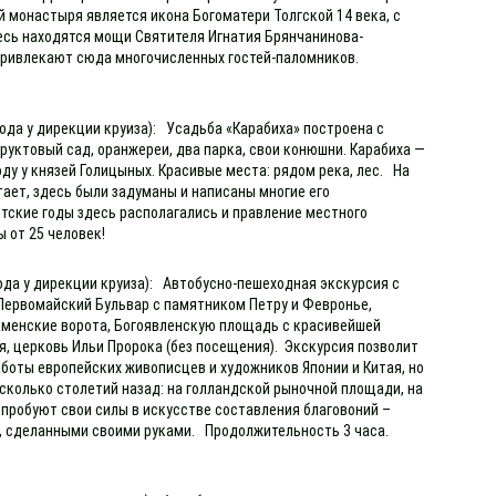
 монастыря является икона Богоматери Толгской 14 века, с
есь находятся мощи Святителя Игнатия Брянчанинова-
и привлекают сюда многочисленных гостей-паломников.
ода у дирекции круиза): Усадьба «Карабиха» построена с
уктовый сад, оранжереи, два парка, свои конюшни. Карабиха —
оду у князей Голицыных. Красивые места: рядом река, лес. На
тает, здесь были задуманы и написаны многие его
етские годы здесь располагались и правление местного
ы от 25 человек!
хода у дирекции круиза): Автобусно-пешеходная экскурсия с
 Первомайский Бульвар с памятником Петру и Февронье,
аменские ворота, Богоявленскую площадь с красивейшей
, церковь Ильи Пророка (без посещения). Экскурсия позволит
аботы европейских живописцев и художников Японии и Китая, но
сколько столетий назад: на голландской рыночной площади, на
опробуют свои силы в искусстве составления благовоний –
р, сделанными своими руками. Продолжительность 3 часа.