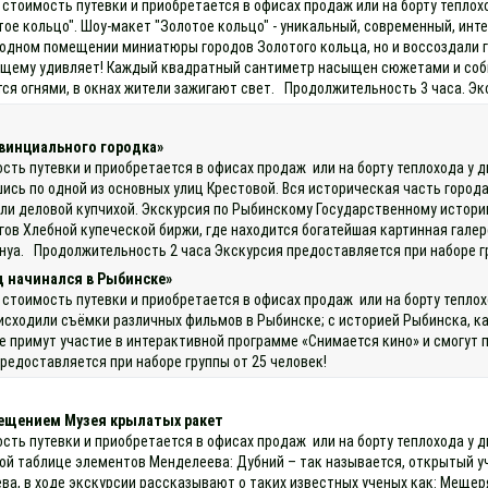
 стоимость путевки и приобретается в офисах продаж или на борту тепло
ое кольцо". Шоу-макет "Золотое кольцо" - уникальный, современный, инт
в одном помещении миниатюры городов Золотого кольца, но и воссоздали 
ящему удивляет! Каждый квадратный сантиметр насыщен сюжетами и собы
тся огнями, в окнах жители зажигают свет. Продолжительность 3 часа. Э
винциального городка»
ость путевки и приобретается в офисах продаж или на борту теплохода у 
шись по одной из основных улиц Крестовой. Вся историческая часть горо
ли деловой купчихой. Экскурсия по Рыбинскому Государственному истори
ов Хлебной купеческой биржи, где находится богатейшая картинная галере
Бенуа. Продолжительность 2 часа Экскурсия предоставляется при наборе г
д начинался в Рыбинске»
 стоимость путевки и приобретается в офисах продаж или на борту тепло
исходили съёмки различных фильмов в Рыбинске; с историей Рыбинска, как
е примут участие в интерактивной программе «Снимается кино» и смогут 
редоставляется при наборе группы от 25 человек!
сещением Музея крылатых ракет
ость путевки и приобретается в офисах продаж или на борту теплохода у
ой таблице элементов Менделеева: Дубний – так называется, открытый у
ва, в ходе экскурсии рассказывают о таких известных ученых как: Мещер