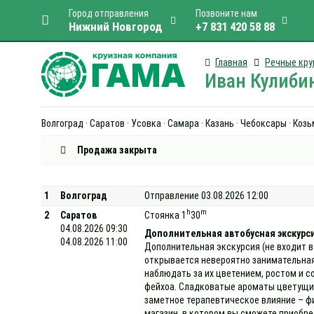
Город отправления
Позвоните нам
Нижний Новгород
+7 831 420 58 88
Главная
Речные кру
Иван Кулибин
Волгоград · Саратов · Усовка · Самара · Казань · Чебоксары · Ко
Продажа закрыта
1
Волгоград
Отправление 03.08.2026 12:00
h
m
2
Саратов
Стоянка 1
30
04.08.2026 09:30
Дополнительная автобусная экскурс
04.08.2026 11:00
Дополнительная экскурсия (не входит в
открывается невероятно занимательная
наблюдать за их цветением, ростом и с
фейхоа. Сладковатые ароматы цветущих
заметное терапевтическое влияние – ф
магазин, в котором вы сможете приобре