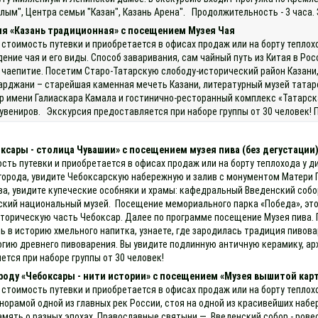
лым", Центра семьи "Казан", Казань Арена". Продолжительность - 3 часа.
ия «Казань традиционная» с посещением Музея Чая
 стоимость путевки и приобретается в офисах продаж или на борту теплох
ние чая и его виды. Способ заваривания, сам чайный путь из Китая в Росси
е чаепитие. Посетим Старо-Татарскую слободу-исторический район Казани, 
рджани – старейшая каменная мечеть Казани, литературный музей татарс
р имени Галиаскара Камала и гостинично-ресторанный комплекс «Татарск
увениров. Экскурсия предоставляется при наборе группы от 30 человек! 
оксары - столица Чувашии» с посещением музея пива (без дегустации
ость путевки и приобретается в офисах продаж или на борту теплохода у д
города, увидите Чебоксарскую набережную и залив с монументом Матери 
ва, увидите купеческие особняки и храмы: кафедральный Введенский соб
ашский национальный музей. Посещение мемориального парка «Победа», э
историческую часть Чебоксар. Далее по программе посещение Музея пива.
есь в историю хмельного напитка, узнаете, где зародилась традиция пиво
гию древнего пивоварения. Вы увидите подлинную античную керамику, 
ется при наборе группы от 30 человек!
ороду «Чебоксары - нити истории» с посещением «Музея вышитой кар
 стоимость путевки и приобретается в офисах продаж или на борту теплох
норамой одной из главных рек России, стоя на одной из красивейших наб
амять о разных эпохах. Православные святыни — Введенский собор - рове