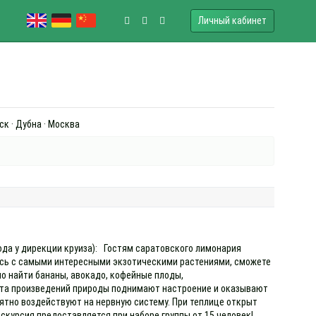
Личный кабинет
ск · Дубна · Москва
хода у дирекции круиза): Гостям саратовского лимонария
есь с самыми интересными экзотическими растениями, сможете
о найти бананы, авокадо, кофейные плоды,
ота произведений природы поднимают настроение и оказывают
ятно воздействуют на нервную систему. При теплице открыт
скурсия предоставляется при наборе группы от 15 человек!