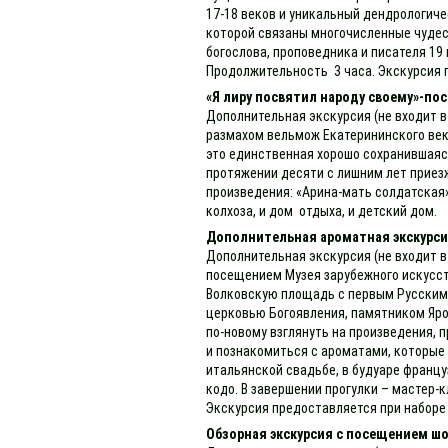
17-18 веков и уникальный дендрологиче
которой связаны многочисленные чудес
богослова, проповедника и писателя 1
Продолжительность 3 часа. Экскурсия 
«Я лиру посвятил народу своему»-пос
Дополнительная экскурсия (не входит в
размахом вельмож Екатерининского век
это единственная хорошо сохранившаяся 
протяжении десяти с лишним лет приезж
произведения: «Арина-мать солдатская»
колхоза, и дом отдыха, и детский дом.
Дополнительная ароматная экскурсия
Дополнительная экскурсия (не входит в
посещением Музея зарубежного искусст
Волковскую площадь с первым Русским 
церковью Богоявления, памятником Яро
по-новому взглянуть на произведения, 
и познакомиться с ароматами, которые
итальянской свадьбе, в будуаре францу
кодо. В завершении прогулки – мастер
Экскурсия предоставляется при наборе 
Обзорная экскурсия с посещением шо