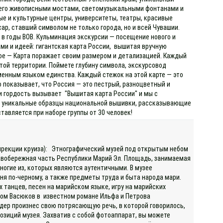
с его живописными мостами, светомузыкальными фонтанами и
ые и культурные центры, университеты, театры, красивые
, ставший символом не только города, но и всей Чувашии.
 в годы ВОВ. Кульминация экскурсии — посещение нового и
ми и идеей: гигантская карта России, вышитая вручную
ое — Карта поражает своим размером и детализацией. Каждый
той территории. Поймете глубину символа, экскурсовод
менным языком единства. Каждый стежок на этой карте — это
о показывает, что Россия — это пестрый, разноцветный и
и гордость вызывает "Вышитая карта России" и мы с
ны уникальные образцы национальной вышивки, рассказывающие
тавляется при наборе группы от 30 человек!
 дирекции круиза): Этнографический музей под открытым небом
равобережная часть Республики Марий Эл. Площадь, занимаемая
многие из, которых являются аутентичными. В музее
аня по-черному, а также предметы труда и быта народа мари.
танцев, песен на марийском языке, игру на марийских
зом Васюков в известном романе Ильфа и Петрова
дер произнес свою потрясающую речь, в которой говорилось,
озиций музея. Захватив с собой фотоаппарат, вы можете