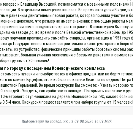
онтекорво и Владимир Высоцкий, познакомятся с мозаичными полотнами Н
озиции. В отдельном помещении кинозал. Во время экскурсии Вы увидите
ным ракетным двигателем и первая ракета, которая приняла участие в бое
именение доказало, что размер не имеет значения: с помощью ракеты мал
о применения самонаводящихся крылатых ракет. В залах музея Вы получи
одили на заводе до, во время и после Великой отечественной войны до 19
воду поручили производить самолёты-снаряды, организация в 1951 году 
сло до Государственного машиностроительного конструкторского бюро «Р
ракеты, их устройство; физические принципы работы бортовых систем ра
тых ракет. большая уличная экспозиция с боевыми ракетами и самолетам
боре группы от 30 человек!
ия по городу с посещением Коневодческого комплекса
 стоимость путевки и приобретается в офисах продаж или на борту теплох
о по кличке Буцефал, это и кобыла по кличке Лизетта по седлом Петра П
фашисткой Германией. Во время экскурсии Вы сможете: - Узнать историю п
90 лошадей - Увидеть, как «работают» лошади - Покормить животное с ру
 10-метрового стул-великана из дерева, Иваньковской ГЭС, самого большог
3,5-4 часа. Экскурсия предоставляется при наборе группы от 15 человек!
Информация по состоянию на 09.08.2026 16:09 MSK