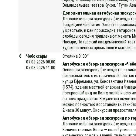
Земледельцев, театра Кукол, "Туган Ава
Дополнительная автобусная экскурс
Дополнительная экскурсия (не входит в
Традицией чаепития. Узнаете происхожде
у крестьян, и как происходит татарско
слободы сегодня привлекают мечеть Ма
Насыри, Татарский академический теат
художественных промыслов и магазин с
h
m
6
Чебоксары
Стоянка 3
00
07.08.2026 08:00
Автобусная обзорная экскурсия «Чеб
07.08.2026 11:00
Основная экскурсия (не входит в стоим
познакомитесь с исторической частью 
купца Ефремова, ул. Константина Ивано
(1574), здание местной епархии и Чув
прекрасный вид на Волгу, залив и всю 
на всех праздниках. В музее вы окунёт
можно полностью восстановить техноло
2 часа 30 минут. Экскурсия предоставля
Автобусная обзорная экскурсия по г
Дополнительная экскурсия (не входит в
Величественная Волга — полюбуемся па
купеческих домов и зданий, хранящих п