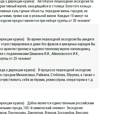
хода у дирекции круиза): Автобусно-пешеходная экскурсия по
ерактивный музей, находящийся в столице Золотого кольца -
главные культурные объекты, передали жизнь городов, их
тиями, прямо как в реальной жизни. Каждые 10 минут на
кскурсия предоставляется при наборе группы от 30 человек!
дирекции круиза): Во время пешеходной экскурсии Вы увидите
да отреставрирована и даже без фраков и шикарных нарядов Вы
ко-архитектурному и художественному музею-заповеднику,
я с подлинниками Шишкина И.И., Айвазовского И.К.,
руппы от 25 человек!
хода у дирекции круиза): В процессе пешеходной экскурсии
 городом Михалковых, Райкина, Стеблова, Збруева, а также с
почувствовать себя актёрами, режиссёром, оператором и т.д.
 дирекции круиза): Дубна является единственным российским
чеными города, 105–й химический элемент. Экскурсия
яков, Понтекорво, Джелепов, Флеров, Боголюбов, Векслер.