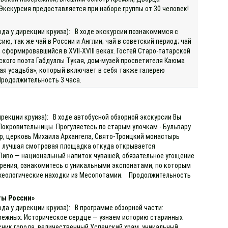
 Экскурсия предоставляется при наборе группы от 30 человек!
ода у дирекции круиза): В ходе экскурсии познакомимся с
ю, так же чай в России и Англии; чай в советский период; чай
сформировавшийся в XVII-XVIII веках. Гостей Старо-татарской
кого поэта Габдуллы Тукая, дом-музей просветителя Каюма
ая усадьба», который включает в себя также галерею
Продолжительность 3 часа.
)
ирекции круиза): В ходе автобусной обзорной экскурсии Вы
Покровительницы. Прогуляетесь по старым улочкам - Бульвару
ор, церковь Михаила Архангела, Свято-Троицкий монастырь
то лучшая смотровая площадка откуда открывается
 Пиво — национальный напиток чувашей, обязательное угощение
варения, ознакомитесь с уникальными экспонатами, по которым
археологические находки из Месопотамии. Продолжительность
ты России»
ода у дирекции круиза): В программе обзорной части:
ережных. Историческое сердце — узнаем историю старинных
сник города, величественный Успенский храм, уникальный