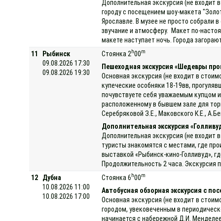
Дополнительная экскурсия (не входит в
городу с посещением шоу-макета "Золот
Ярославле. В музее не просто собрали 
звучание и атмосферу. Макет по-насто
макете наступает ночь. Города загораю
h
m
11
Рыбинск
Стоянка 2
00
09.08.2026 17:30
Пешеходная экскурсия «Шедевры про
09.08.2026 19:30
Основная экскурсия (не входит в стоим
купеческие особняки 18-19вв, прогуляв
почувствуете себя уважаемым купцом и
расположенному в бывшем зале для торг
Серебряковой З.Е., Маковского К.Е., А.
Дополнительная экскурсия «Голливу
Дополнительная экскурсия (не входит в
туристы знакомятся с местами, где про
выставкой «Рыбинск-кино-Голливуд», гд
Продолжительность 2 часа. Экскурсия п
h
m
12
Дубна
Стоянка 6
00
10.08.2026 11:00
Автобусная обзорная экскурсия с по
10.08.2026 17:00
Основная экскурсия (не входит в стоим
городом, увековеченным в периодическ
начинается с набережной Д.И. Менделее