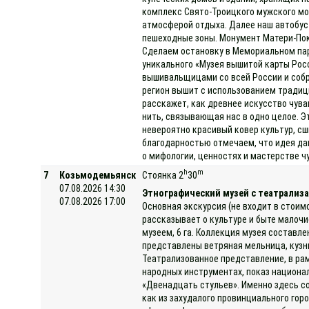
комплекс Свято-Троицкого мужского мо
атмосферой отдыха. Далее наш автобус 
пешеходные зоны. Монумент Матери-Пок
Сделаем остановку в Мемориальном парк
уникального «Музея вышитой карты Рос
вышивальщицами со всей России и собр
регион вышит с использованием традици
расскажет, как древнее искусство чув
нить, связывающая нас в одно целое. Э
невероятно красивый ковер культур, с
благодарностью отмечаем, что идея да
о мифологии, ценностях и мастерстве ч
h
m
7
Козьмодемьянск
Стоянка 2
30
07.08.2026 14:30
Этнографический музей с театрализа
07.08.2026 17:00
Основная экскурсия (не входит в стоим
рассказывает о культуре и быте малоч
музеем, 6 га. Коллекция музея составле
представлены ветряная мельница, кузниц
Театрализованное представление, в ра
народных инструментах, показ национа
«Двенадцать стульев». Именно здесь с
как из захудалого провинциального гор