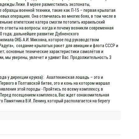
адежды Леже. В музее разместились экспонаты,
 образцы военной техники, такие как П-15 – первая крылатая
вых операциях. Она отличилась во многих боях, в том числе в
енькие египетские катера смогли потопить израильский
те ответы на вопросы: когда и почему возникли современная
50 года; дальнейшее развитие Дубненского
филиала ОКБ А.И. Микояна, которое под руководством
адуга», создание крылатых ракет для авиации и флота СССР и
кет; основные технические характеристики самолётов и
и, мы уверены, увлечет и удивит Вас. Продолжительность 3
ода у дирекции круиза): Ахалтекинская лошадь – это и
ервого в Полтавской битве, это и конь на котором маршал
оявления этой породы - Пройтись по всему комплексу, в
к Перед посещением комплекса, Вас ждет ознакомительная
о Памятника В.И. Ленину, который располагается на берегу