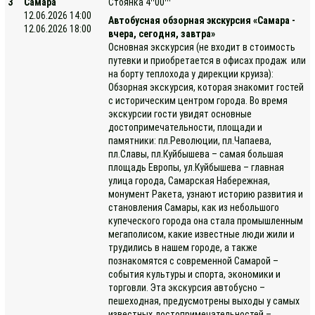
3
Самара
Стоянка 4
00
12.06.2026 14:00
Автобусная обзорная экскурсия «Самара -
12.06.2026 18:00
вчера, сегодня, завтра»
Основная экскурсия (не входит в стоимость
путевки и приобретается в офисах продаж или
на борту теплохода у дирекции круиза):
Обзорная экскурсия, которая знакомит гостей
с историческим центром города. Во время
экскурсии гости увидят основные
достопримечательности, площади и
памятники: пл.Революции, пл.Чапаева,
пл.Славы, пл.Куйбышева – самая большая
площадь Европы, ул.Куйбышева – главная
улица города, Самарская Набережная,
монумент Ракета, узнают историю развития и
становления Самары, как из небольшого
купеческого города она стала промышленным
мегаполисом, какие известные люди жили и
трудились в нашем городе, а также
познакомятся с современной Самарой –
события культуры и спорта, экономики и
торговли. Эта экскурсия автобусно –
пешеходная, предусмотрены выходы у самых
известных достопримечательностей –