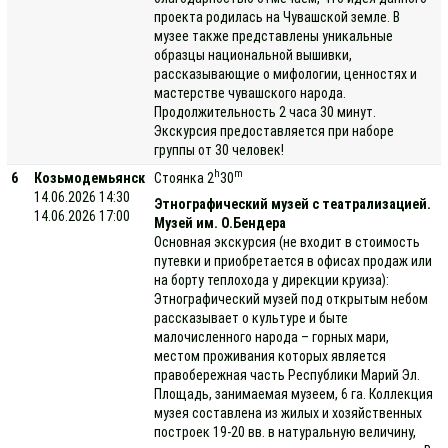
проекта родилась на Чувашской земле. В
музее также представлены уникальные
образцы национальной вышивки,
рассказывающие о мифологии, ценностях и
мастерстве чувашского народа.
Продолжительность 2 часа 30 минут.
Экскурсия предоставляется при наборе
группы от 30 человек!
h
m
6
Козьмодемьянск
Стоянка 2
30
14.06.2026 14:30
Этнографический музей с театрализацией.
14.06.2026 17:00
Музей им. О.Бендера
Основная экскурсия (не входит в стоимость
путевки и приобретается в офисах продаж или
на борту теплохода у дирекции круиза):
Этнографический музей под открытым небом
рассказывает о культуре и быте
малочисленного народа – горных мари,
местом проживания которых является
правобережная часть Республики Марий Эл.
Площадь, занимаемая музеем, 6 га. Коллекция
музея составлена из жилых и хозяйственных
построек 19-20 вв. в натуральную величину,