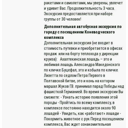
ракетами и самолетами, мы уверены, увлечет
и удивит Вас. Продолжительность 3 часа.
Экскурсия предоставляется при наборе
группы от 30 человек!
Дополнительная автобусная экскурсия по
городу с посещением Коневодческого
комплекса
Дополнительная экскурсия (не входит в
стоимость путевки и приобретается в офисах
продаж или на борту теплохода у дирекции
круиза): Ахалтекинская лошадь – это и
любимая лошадь Александра Македонского
по кличке Буцефал, это и кобыла по кличке
Лизетта по седлом Петра Первого в
Полтавской битве, это и конь на котором
маршал Жуков Г.В. принимал парад Победы над
фашисткой Германией. Во время экскурсии Вы
сможете: - Узнать историю появления этой
породы - Пройтись по всему комплексу, в
комплексе постоянно находится около 90
лошадей - Увидеть, как «работают» лошади -
Покормить животное с рук Перед посещением
комплекса, Вас ждет ознакомительная