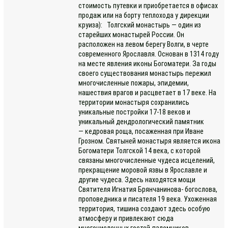
стоимость путевки и приобретается в офисах
продаж или на борту теплохода у дирекции
круиза): Толгский монастырь — один из
старейших монастырей России. Он
расположен на левом берегу Волги, в черте
современного Ярославля. Основан в 1314 году
на месте явления иконы Богоматери. За годы
своего существования монастырь пережил
многочисленные пожары, эпидемии,
нашествия врагов и расцветает в 17 веке. На
территории монастыря сохранились
уникальные постройки 17-18 веков и
уникальный дендрологический памятник
— кедровая роща, посаженная при Иване
Грозном. Святыней монастыря является икона
Богоматери Толгской 14 века, с которой
связаны многочисленные чудеса исцелений,
прекращение моровой язвы в Ярославле и
другие чудеса. Здесь находятся мощи
Святителя Игнатия Брянчанинова- богослова,
проповедника и писателя 19 века. Ухоженная
территория, тишина создают здесь особую
атмосферу и привлекают сюда
многочисленных гостей-паломников.