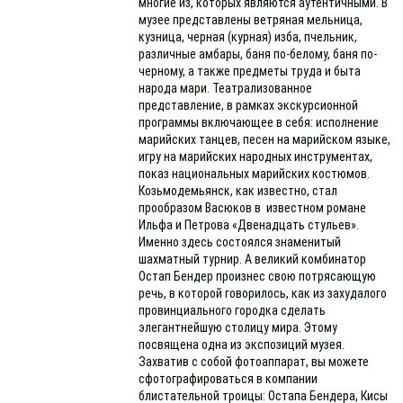
многие из, которых являются аутентичными. В
музее представлены ветряная мельница,
кузница, черная (курная) изба, пчельник,
различные амбары, баня по-белому, баня по-
черному, а также предметы труда и быта
народа мари. Театрализованное
представление, в рамках экскурсионной
программы включающее в себя: исполнение
марийских танцев, песен на марийском языке,
игру на марийских народных инструментах,
показ национальных марийских костюмов.
Козьмодемьянск, как известно, стал
прообразом Васюков в известном романе
Ильфа и Петрова «Двенадцать стульев».
Именно здесь состоялся знаменитый
шахматный турнир. А великий комбинатор
Остап Бендер произнес свою потрясающую
речь, в которой говорилось, как из захудалого
провинциального городка сделать
элегантнейшую столицу мира. Этому
посвящена одна из экспозиций музея.
Захватив с собой фотоаппарат, вы можете
сфотографироваться в компании
блистательной троицы: Остапа Бендера, Кисы