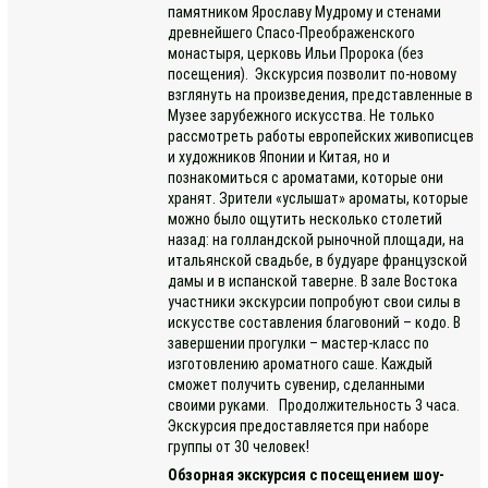
памятником Ярославу Мудрому и стенами
древнейшего Спасо-Преображенского
монастыря, церковь Ильи Пророка (без
посещения). Экскурсия позволит по-новому
взглянуть на произведения, представленные в
Музее зарубежного искусства. Не только
рассмотреть работы европейских живописцев
и художников Японии и Китая, но и
познакомиться с ароматами, которые они
хранят. Зрители «услышат» ароматы, которые
можно было ощутить несколько столетий
назад: на голландской рыночной площади, на
итальянской свадьбе, в будуаре французской
дамы и в испанской таверне. В зале Востока
участники экскурсии попробуют свои силы в
искусстве составления благовоний – кодо. В
завершении прогулки – мастер-класс по
изготовлению ароматного саше. Каждый
сможет получить сувенир, сделанными
своими руками. Продолжительность 3 часа.
Экскурсия предоставляется при наборе
группы от 30 человек!
Обзорная экскурсия с посещением шоу-