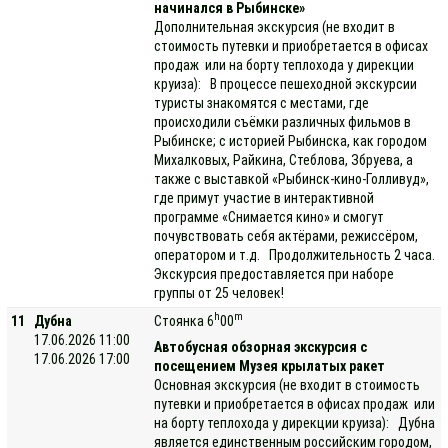
начинался в Рыбинске»
Дополнительная экскурсия (не входит в
стоимость путевки и приобретается в офисах
продаж или на борту теплохода у дирекции
круиза): В процессе пешеходной экскурсии
туристы знакомятся с местами, где
происходили съёмки различных фильмов в
Рыбинске; с историей Рыбинска, как городом
Михалковых, Райкина, Стеблова, Збруева, а
также с выставкой «Рыбинск-кино-Голливуд»,
где примут участие в интерактивной
программе «Снимается кино» и смогут
почувствовать себя актёрами, режиссёром,
оператором и т.д. Продолжительность 2 часа.
Экскурсия предоставляется при наборе
группы от 25 человек!
h
m
11
Дубна
Стоянка 6
00
17.06.2026 11:00
Автобусная обзорная экскурсия с
17.06.2026 17:00
посещением Музея крылатых ракет
Основная экскурсия (не входит в стоимость
путевки и приобретается в офисах продаж или
на борту теплохода у дирекции круиза): Дубна
является единственным российским городом,