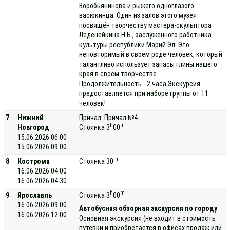
Воробьянинова и рыжего одноглазого
васюкинца. Один из залов этого музея
посвящён творчеству мастера-скульптора
Леденейкина Н.Б., заслуженного работника
культуры республики Марий Эл. Это
неповторимый в своем роде человек, который
талантливо использует запасы глины нашего
края в своём творчестве.
Продолжительность - 2 часа Экскурсия
предоставляется при наборе группы от 11
человек!
7
Нижний
Причал: Причал №4
h
m
Новгород
Стоянка 3
00
15.06.2026 06:00
15.06.2026 09:00
m
8
Кострома
Стоянка 30
16.06.2026 04:00
16.06.2026 04:30
h
m
9
Ярославль
Стоянка 3
00
16.06.2026 09:00
Автобусная обзорная экскурсия по городу
16.06.2026 12:00
Основная экскурсия (не входит в стоимость
путевки и приобретается в офисах продаж или