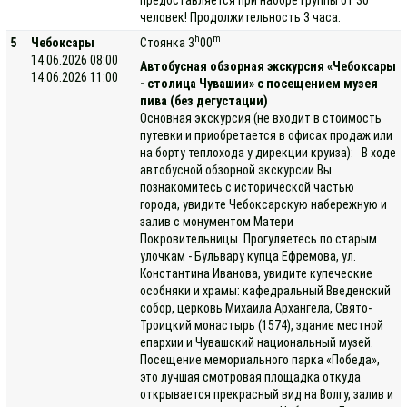
человек! Продолжительность 3 часа.
h
m
5
Чебоксары
Стоянка 3
00
14.06.2026 08:00
Автобусная обзорная экскурсия «Чебоксары
14.06.2026 11:00
- столица Чувашии» с посещением музея
пива (без дегустации)
Основная экскурсия (не входит в стоимость
путевки и приобретается в офисах продаж или
на борту теплохода у дирекции круиза): В ходе
автобусной обзорной экскурсии Вы
познакомитесь с исторической частью
города, увидите Чебоксарскую набережную и
залив с монументом Матери
Покровительницы. Прогуляетесь по старым
улочкам - Бульвару купца Ефремова, ул.
Константина Иванова, увидите купеческие
особняки и храмы: кафедральный Введенский
собор, церковь Михаила Архангела, Свято-
Троицкий монастырь (1574), здание местной
епархии и Чувашский национальный музей.
Посещение мемориального парка «Победа»,
это лучшая смотровая площадка откуда
открывается прекрасный вид на Волгу, залив и