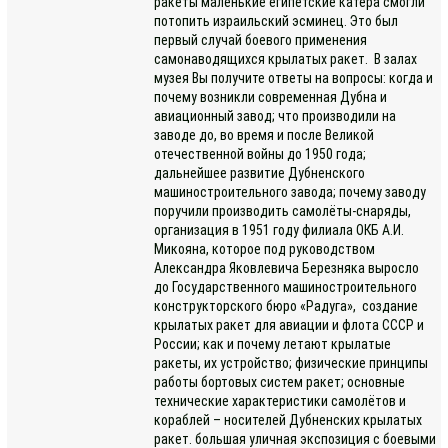
ракеты маленькие египетские катера смогли
потопить израильский эсминец. Это был
первый случай боевого применения
самонаводящихся крылатых ракет. В залах
музея Вы получите ответы на вопросы: когда и
почему возникли современная Дубна и
авиационный завод; что производили на
заводе до, во время и после Великой
отечественной войны до 1950 года;
дальнейшее развитие Дубненского
машиностроительного завода; почему заводу
поручили производить самолёты-снаряды,
организация в 1951 году филиала ОКБ А.И.
Микояна, которое под руководством
Александра Яковлевича Березняка выросло
до Государственного машиностроительного
конструкторского бюро «Радуга», создание
крылатых ракет для авиации и флота СССР и
России; как и почему летают крылатые
ракеты, их устройство; физические принципы
работы бортовых систем ракет; основные
технические характеристики самолётов и
кораблей – носителей Дубненских крылатых
ракет. большая уличная экспозиция с боевыми