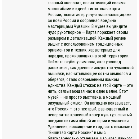
главный экспонат, впечатляющий своими
масштабами и идеей: гигантская карта
России, вышитая вручную вышивальщицами
со всей России и собранная воедино
мастерицами Чувашии. В музее вы увидите
чудо рукотворное — Карта поражает своим
размером и детализацией. Каждый регион
вышит с использованием традиционных
орнаментов и техник, характерных для
народов, проживающих на этой территории.
Поймете глубину символа, экскурсовод
расскажет, как древнее искусство чувашской
вышивки, насчитывающее сотни символов и
оберегов, стало современным языком
единства. Каждый стежок на этой карте — это
нить, связывающая нас в одно целое. Этот
музей — не просто выставка, а мощный
визуальный смысл. Он наглядно показывает,
что Россия — это пестрый, разноцветный и
невероятно красивый ковер культур, сшитый
воедино нитями общей истории и уважения.
Удивление, восхищение и гордость вызывает
"Вышитая карта России" и мы с
благодарностью отмечаем, что идея данного