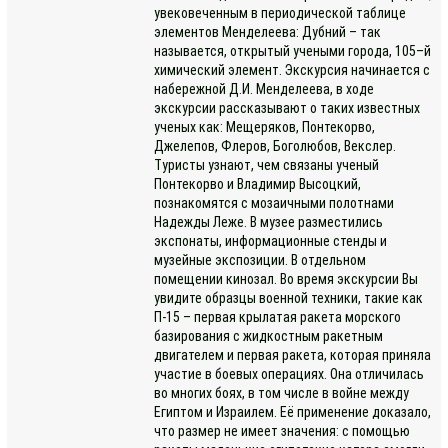
увековеченным в периодической таблице
элементов Менделеева: Дубний – так
называется, открытый учеными города, 105–й
химический элемент. Экскурсия начинается с
набережной Д.И. Менделеева, в ходе
экскурсии рассказывают о таких известных
ученых как: Мещеряков, Понтекорво,
Джелепов, Флеров, Боголюбов, Векслер.
Туристы узнают, чем связаны ученый
Понтекорво и Владимир Высоцкий,
познакомятся с мозаичными полотнами
Надежды Леже. В музее разместились
экспонаты, информационные стенды и
музейные экспозиции. В отдельном
помещении кинозал. Во время экскурсии Вы
увидите образцы военной техники, такие как
П-15 – первая крылатая ракета морского
базирования с жидкостным ракетным
двигателем и первая ракета, которая приняла
участие в боевых операциях. Она отличилась
во многих боях, в том числе в войне между
Египтом и Израилем. Её применение доказало,
что размер не имеет значения: с помощью