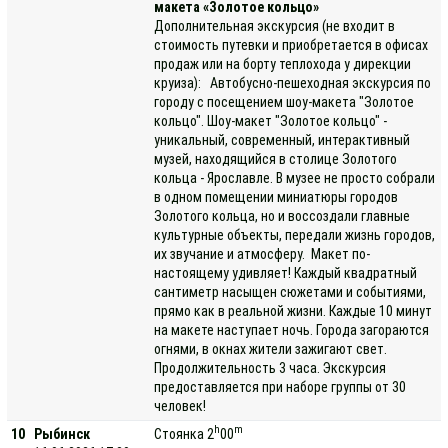
макета «Золотое кольцо»
Дополнительная экскурсия (не входит в
стоимость путевки и приобретается в офисах
продаж или на борту теплохода у дирекции
круиза): Автобусно-пешеходная экскурсия по
городу с посещением шоу-макета "Золотое
кольцо". Шоу-макет "Золотое кольцо" -
уникальный, современный, интерактивный
музей, находящийся в столице Золотого
кольца - Ярославле. В музее не просто собрали
в одном помещении миниатюры городов
Золотого кольца, но и воссоздали главные
культурные объекты, передали жизнь городов,
их звучание и атмосферу. Макет по-
настоящему удивляет! Каждый квадратный
сантиметр насыщен сюжетами и событиями,
прямо как в реальной жизни. Каждые 10 минут
на макете наступает ночь. Города загораются
огнями, в окнах жители зажигают свет.
Продолжительность 3 часа. Экскурсия
предоставляется при наборе группы от 30
человек!
h
m
10
Рыбинск
Стоянка 2
00