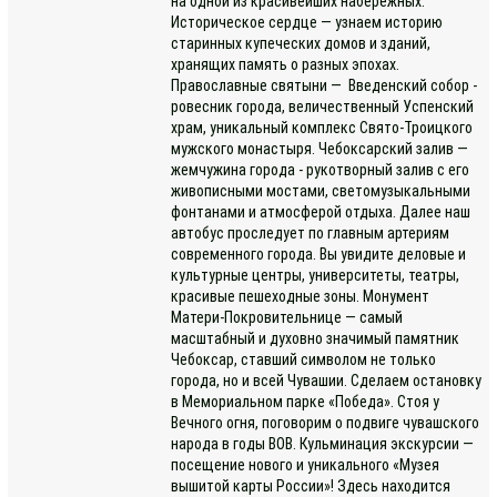
на одной из красивейших набережных.
Историческое сердце — узнаем историю
старинных купеческих домов и зданий,
хранящих память о разных эпохах.
Православные святыни — Введенский собор -
ровесник города, величественный Успенский
храм, уникальный комплекс Свято-Троицкого
мужского монастыря. Чебоксарский залив —
жемчужина города - рукотворный залив с его
живописными мостами, светомузыкальными
фонтанами и атмосферой отдыха. Далее наш
автобус проследует по главным артериям
современного города. Вы увидите деловые и
культурные центры, университеты, театры,
красивые пешеходные зоны. Монумент
Матери-Покровительнице — самый
масштабный и духовно значимый памятник
Чебоксар, ставший символом не только
города, но и всей Чувашии. Сделаем остановку
в Мемориальном парке «Победа». Стоя у
Вечного огня, поговорим о подвиге чувашского
народа в годы ВОВ. Кульминация экскурсии —
посещение нового и уникального «Музея
вышитой карты России»! Здесь находится