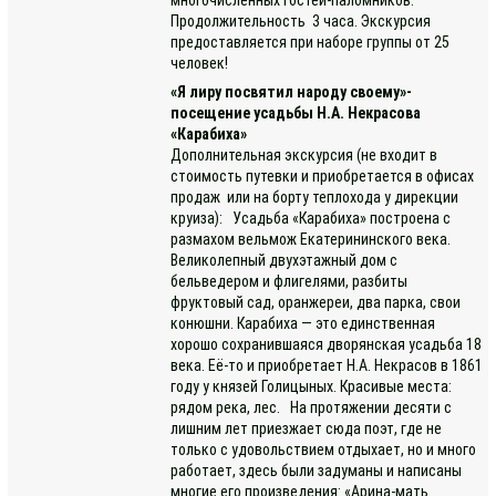
Продолжительность 3 часа. Экскурсия
предоставляется при наборе группы от 25
человек!
«Я лиру посвятил народу своему»-
посещение усадьбы Н.А. Некрасова
«Карабиха»
Дополнительная экскурсия (не входит в
стоимость путевки и приобретается в офисах
продаж или на борту теплохода у дирекции
круиза): Усадьба «Карабиха» построена с
размахом вельмож Екатерининского века.
Великолепный двухэтажный дом с
бельведером и флигелями, разбиты
фруктовый сад, оранжереи, два парка, свои
конюшни. Карабиха — это единственная
хорошо сохранившаяся дворянская усадьба 18
века. Её-то и приобретает Н.А. Некрасов в 1861
году у князей Голицыных. Красивые места:
рядом река, лес. На протяжении десяти с
лишним лет приезжает сюда поэт, где не
только с удовольствием отдыхает, но и много
работает, здесь были задуманы и написаны
многие его произведения: «Арина-мать