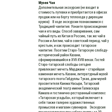
Музея Чая
Дополнительная экскурсия (не входит в
стоимость путевки и приобретается в офисах
продаж или на борту теплохода у дирекции
круиза): В ходе экскурсии познакомимся с
Традицией чаепития. Узнаете происхождение
чая и его виды. Способ заваривания, сам
чайный путь из Китая в Россию, так же чай в
России и Англии; чай в советский период; чай у
крестьян, и как происходит татарское
чаепитие. Посетим Старо-Татарскую слободу-
исторический район Казани,
сформировавшийся в XVII-XVIII веках. Гостей
Старо-татарской слободы сегодня
привлекают мечеть Марджани – старейшая
каменная мечеть Казани, литературный музей
татарского поэта Габдуллы Тукая, дом-музей
просветителя Каюма Насыри, Татарский
академический театр имени Галиаскара
Камала и гостинично-ресторанный комплекс
«Татарская усадьба», который включает в
себя также галерею художественных
промыслов и магазин сувениров. Экскурсия
предоставляется при наборе группы от 30