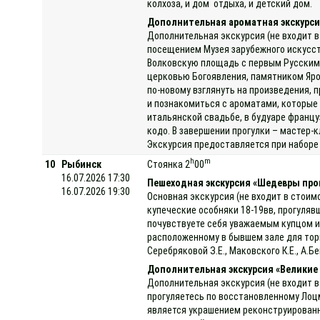
колхоза, и дом отдыха, и детский дом.
Дополнительная ароматная экскурсия
Дополнительная экскурсия (не входит в
посещением Музея зарубежного искусст
Волковскую площадь с первым Русским 
церковью Богоявления, памятником Яро
по-новому взглянуть на произведения, 
и познакомиться с ароматами, которые
итальянской свадьбе, в будуаре францу
кодо. В завершении прогулки – мастер
Экскурсия предоставляется при наборе 
h
m
10
Рыбинск
Стоянка 2
00
16.07.2026 17:30
Пешеходная экскурсия «Шедевры про
16.07.2026 19:30
Основная экскурсия (не входит в стоим
купеческие особняки 18-19вв, прогуляв
почувствуете себя уважаемым купцом и
расположенному в бывшем зале для торг
Серебряковой З.Е., Маковского К.Е., А.
Дополнительная экскурсия «Великие
Дополнительная экскурсия (не входит в
прогуляетесь по восстановленному Лоц
является украшением реконструированн