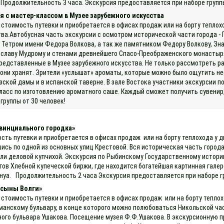
 Продолжительность 3 часа. Экскурсия предоставляется при наборе групп
 с мастер-классом в Музее зарубежного искусства
 стоимость путевки и приобретается в офисах продаж или на борту тепло
ва.Автобусная часть экскурсии с осмотром исторической части города -
Тетром имени Федора Волкова, а так же памятником Федору Волкову, Зн
славу Мудрому и стенами древнейшего Спасо-Преображенского монастыря
представленные в Музее зарубежного искусства. Не только рассмотреть р
 они хранят. Зрители «услышат» ароматы, которые можно было ощутить не
зской дамы и в испанской таверне. В зале Востока участники экскурсии п
-класс по изготовлению ароматного саше. Каждый сможет получить сувени
группы от 30 человек!
винциального городка»
ость путевки и приобретается в офисах продаж или на борту теплохода у 
шись по одной из основных улиц Крестовой. Вся историческая часть горо
ли деловой купчихой. Экскурсия по Рыбинскому Государственному истори
ов Хлебной купеческой биржи, где находится богатейшая картинная галере
Бенуа. Продолжительность 2 часа Экскурсия предоставляется при наборе г
 сыны Волги»
 стоимость путевки и приобретается в офисах продаж или на борту теплох
манскому бульвару, в конце которого можно полюбоваться Никольской час
ого бульвара Ушакова. Посещение музея Ф.Ф.Ушакова. В экскурсионную