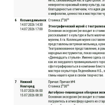
нить, связывающая нас в одно целое. Э
невероятно красивый ковер культур, с
благодарностью отмечаем, что идея да
о мифологии, ценностях и мастерстве ч
h
m
6
Козьмодемьянск
Стоянка 2
30
14.07.2026 14:30
Этнографический музей с театрализа
14.07.2026 17:00
Основная экскурсия (не входит в стоим
рассказывает о культуре и быте малоч
музеем, 6 га. Коллекция музея составле
представлены ветряная мельница, кузниц
Театрализованное представление, в ра
народных инструментах, показ национа
«Двенадцать стульев». Именно здесь с
как из захудалого провинциального гор
сфотографироваться в компании блиста
мастера-скульптора Леденейкина Н.Б., 
глины нашего края в своём творчестве.
7
Нижний
Причал: Причал №4
h
m
Новгород
Стоянка 2
30
15.07.2026 06:00
Автобусно-пешеходная обзорная экс
15.07.2026 08:30
Основная экскурсия (не входит в стоим
погрузитесь в атмосферу одного из ста