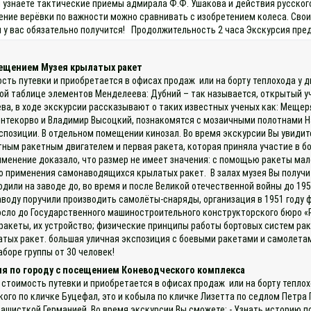
узнаете тактические приемы адмирала Ф.Ф. Ушакова и действия русского
тение верёвки по важности можно сравнивать с изобретением колеса. Св
 и у вас обязательно получится! Продолжительность 2 часа Экскурсия пре
сещением Музея крылатых ракет
ость путевки и приобретается в офисах продаж или на борту теплохода у
ой таблице элементов Менделеева: Дубний – так называется, открытый у
ва, в ходе экскурсии рассказывают о таких известных ученых как: Мещер
онтекорво и Владимир Высоцкий, познакомятся с мозаичными полотнами Н
озиции. В отдельном помещении кинозал. Во время экскурсии Вы увидите
ным ракетным двигателем и первая ракета, которая приняла участие в бое
именение доказало, что размер не имеет значения: с помощью ракеты мал
о применения самонаводящихся крылатых ракет. В залах музея Вы получи
одили на заводе до, во время и после Великой отечественной войны до 19
воду поручили производить самолёты-снаряды, организация в 1951 году 
сло до Государственного машиностроительного конструкторского бюро «Р
ракеты, их устройство; физические принципы работы бортовых систем ра
тых ракет. большая уличная экспозиция с боевыми ракетами и самолетам
боре группы от 30 человек!
ия по городу с посещением Коневодческого комплекса
 стоимость путевки и приобретается в офисах продаж или на борту теплох
о по кличке Буцефал, это и кобыла по кличке Лизетта по седлом Петра П
фашисткой Германией. Во время экскурсии Вы сможете: - Узнать историю п