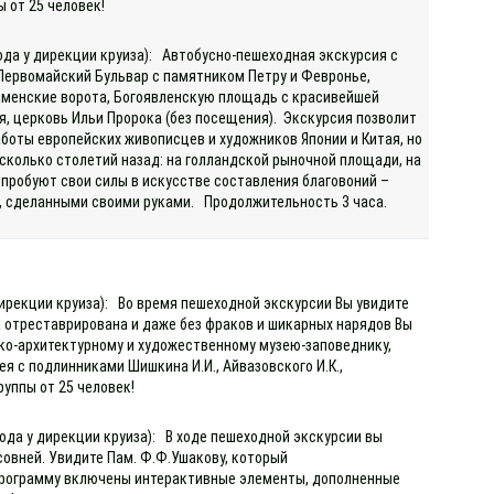
ы от 25 человек!
хода у дирекции круиза): Автобусно-пешеходная экскурсия с
 Первомайский Бульвар с памятником Петру и Февронье,
аменские ворота, Богоявленскую площадь с красивейшей
, церковь Ильи Пророка (без посещения). Экскурсия позволит
аботы европейских живописцев и художников Японии и Китая, но
сколько столетий назад: на голландской рыночной площади, на
опробуют свои силы в искусстве составления благовоний –
р, сделанными своими руками. Продолжительность 3 часа.
дирекции круиза): Во время пешеходной экскурсии Вы увидите
да отреставрирована и даже без фраков и шикарных нарядов Вы
ко-архитектурному и художественному музею-заповеднику,
я с подлинниками Шишкина И.И., Айвазовского И.К.,
руппы от 25 человек!
ода у дирекции круиза): В ходе пешеходной экскурсии вы
овней. Увидите Пам. Ф.Ф.Ушакову, который
 программу включены интерактивные элементы, дополненные