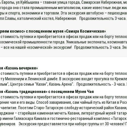
 Европы, ул.Куйбышева – главная улица города, Самарская Набережная, м
 города она стала промышленным мегаполисом, какие известные люди жил
ы и спорта, экономики и торговли. Эта экскурсия автобусно – пешеходн
пл.Славы, католический костел, Набережная. Продолжительность 3 часа.
ряем космос» с посещением музея «Самара Космическая»
 стоимость путевки и приобретается в офисах продаж или на борту теплох
 космической промышленности города. Уникальные экспонаты, космонавт
 – все на нашей «космической» экскурсии! Продолжительность 3 часа. Эк
я «Казань вечерняя»
 стоимость путевки и приобретается в офисах продаж или на борту теплох
сту Миллениум и Ленинской дамбе. В экскурсию входит прогулка по Кремл
лым", Центра семьи "Казан", Казань Арена". Продолжительность - 3 часа.
ия «Казань традиционная» с посещением Музея Чая
 стоимость путевки и приобретается в офисах продаж или на борту теплох
ние чая и его виды. Способ заваривания, сам чайный путь из Китая в Росси
е чаепитие. Посетим Старо-Татарскую слободу-исторический район Казани, 
рджани – старейшая каменная мечеть Казани, литературный музей татарс
р имени Галиаскара Камала и гостинично-ресторанный комплекс «Татарск
увениров. Экскурсия предоставляется при наборе группы от 30 человек! 