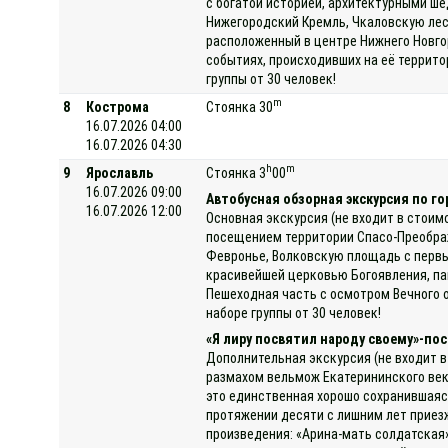
с богатой историей, архитектурными ше
Нижегородский Кремль, Чкаловскую лес
расположенный в центре Нижнего Новго
событиях, происходивших на её террито
группы от 30 человек!
m
8
Кострома
Стоянка 30
16.07.2026 04:00
16.07.2026 04:30
h
m
9
Ярославль
Стоянка 3
00
16.07.2026 09:00
Автобусная обзорная экскурсия по го
16.07.2026 12:00
Основная экскурсия (не входит в стоим
посещением территории Спасо-Преображ
Февронье, Волковскую площадь с первы
красивейшей церковью Богоявления, па
Пешеходная часть с осмотром Вечного о
наборе группы от 30 человек!
«Я лиру посвятил народу своему»-пос
Дополнительная экскурсия (не входит в
размахом вельмож Екатерининского век
это единственная хорошо сохранившаяся 
протяжении десяти с лишним лет приезж
произведения: «Арина-мать солдатская»