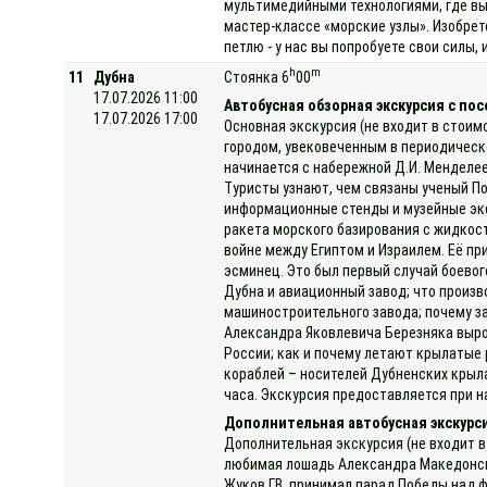
мультимедийными технологиями, где вы 
мастер-классе «морские узлы». Изобре
петлю - у нас вы попробуете свои силы,
h
m
11
Дубна
Стоянка 6
00
17.07.2026 11:00
Автобусная обзорная экскурсия с по
17.07.2026 17:00
Основная экскурсия (не входит в стоим
городом, увековеченным в периодическ
начинается с набережной Д.И. Менделее
Туристы узнают, чем связаны ученый П
информационные стенды и музейные эксп
ракета морского базирования с жидкост
войне между Египтом и Израилем. Её пр
эсминец. Это был первый случай боевог
Дубна и авиационный завод; что произв
машиностроительного завода; почему за
Александра Яковлевича Березняка выро
России; как и почему летают крылатые 
кораблей – носителей Дубненских крыла
часа. Экскурсия предоставляется при на
Дополнительная автобусная экскурс
Дополнительная экскурсия (не входит в
любимая лошадь Александра Македонског
Жуков Г.В. принимал парад Победы над 