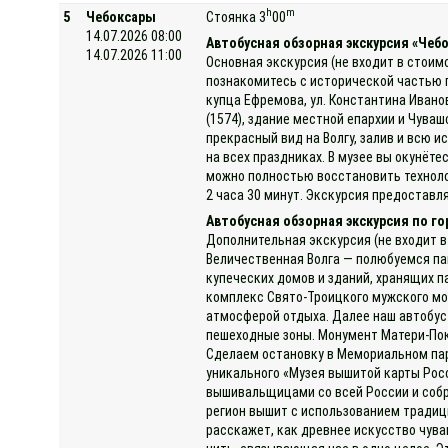
h
m
5
Чебоксары
Стоянка 3
00
14.07.2026 08:00
Автобусная обзорная экскурсия «Чеб
14.07.2026 11:00
Основная экскурсия (не входит в стоим
познакомитесь с исторической частью 
купца Ефремова, ул. Константина Ивано
(1574), здание местной епархии и Чув
прекрасный вид на Волгу, залив и всю 
на всех праздниках. В музее вы окунёт
можно полностью восстановить техноло
2 часа 30 минут. Экскурсия предоставля
Автобусная обзорная экскурсия по г
Дополнительная экскурсия (не входит в
Величественная Волга — полюбуемся па
купеческих домов и зданий, хранящих п
комплекс Свято-Троицкого мужского мо
атмосферой отдыха. Далее наш автобус 
пешеходные зоны. Монумент Матери-Пок
Сделаем остановку в Мемориальном парк
уникального «Музея вышитой карты Рос
вышивальщицами со всей России и собр
регион вышит с использованием традици
расскажет, как древнее искусство чув