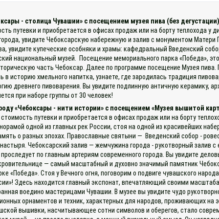
оксары - столица Чувашии» с посещением музея пива (без дегустации
ость путевки и приобретается в офисах продаж или на борту теплохода у д
города, увидите Чебоксарскую набережную и залив с монументом Матери 
ва, увидите купеческие особняки и храмы: кафедральный Введенский соб
ашский национальный музей. Посещение мемориального парка «Победа», э
историческую часть Чебоксар. Далее по программе посещение Музея пива.
есь в историю хмельного напитка, узнаете, где зародилась традиция пиво
гию древнего пивоварения. Вы увидите подлинную античную керамику, 
ется при наборе группы от 30 человек!
ороду «Чебоксары - нити истории» с посещением «Музея вышитой кар
 стоимость путевки и приобретается в офисах продаж или на борту теплох
норамой одной из главных рек России, стоя на одной из красивейших наб
амять о разных эпохах. Православные святыни — Введенский собор - рове
настыря. Чебоксарский залив — жемчужина города - рукотворный залив 
проследует по главным артериям современного города. Вы увидите делов
ровительнице — самый масштабный и духовно значимый памятник Чебоксар
е «Победа». Стоя у Вечного огня, поговорим о подвиге чувашского народа
сии»! Здесь находится главный экспонат, впечатляющий своими масштаба
анная воедино мастерицами Чувашии. В музее вы увидите чудо рукотворн
онных орнаментов и техник, характерных для народов, проживающих на э
ашской вышивки, насчитывающее сотни символов и оберегов, стало совре