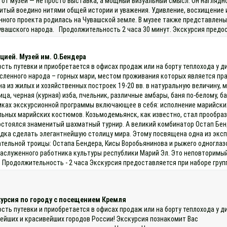
тот музей — не просто выставка, а мощный визуальный смысл. Он наглядн
шитый воедино нитями общей истории и уважения. Удивление, восхищение 
нного проекта родилась на Чувашской земле. В музее также представле
увашского народа. Продолжительность 2 часа 30 минут. Экскурсия предос
цией. Музей им. О.Бендера
ость путевки и приобретается в офисах продаж или на борту теплохода у
исленного народа – горных мари, местом проживания которых является п
на из жилых и хозяйственных построек 19-20 вв. в натуральную величину, 
а, черная (курная) изба, пчельник, различные амбары, баня по-белому, б
мках экскурсионной программы включающее в себя: исполнение марийских 
льных марийских костюмов. Козьмодемьянск, как известно, стал прообра
остоялся знаменитый шахматный турнир. А великий комбинатор Остап Бен
одка сделать элегантнейшую столицу мира. Этому посвящена одна из эксп
тельной троицы: Остапа Бендера, Кисы Воробьянинова и рыжего одноглазо
заслуженного работника культуры республики Марий Эл. Это неповторимый
 Продолжительность - 2 часа Экскурсия предоставляется при наборе групп
курсия по городу с посещением Кремля
ость путевки и приобретается в офисах продаж или на борту теплохода у 
рейших и красивейших городов России! Экскурсия познакомит Вас