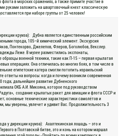
 флота в морских сражениях, а также примите участие в
оими руками заложить на швартовочный кнехт классическую
доставляется при наборе группы от 25 человек!
 дирекции круиза): Дубна является единственным российским
чеными города, 105–й химический элемент. Экскурсия
яков, Понтекорво, Джелепов, Флеров, Боголюбов, Векслер.
адежды Леже. В музее разместились экспонаты,
 образцы военной техники, такие как П-15 – первая крылатая
вых операциях. Она отличилась во многих боях, в том числе в
енькие египетские катера смогли потопить израильский
те ответы на вопросы: когда и почему возникли современная
50 года; дальнейшее развитие Дубненского
филиала ОКБ А.И. Микояна, которое под руководством
адуга», создание крылатых ракет для авиации и флота СССР и
кет; основные технические характеристики самолётов и
и, мы уверены, увлечет и удивит Вас. Продолжительность 3
ода у дирекции круиза): Ахалтекинская лошадь – это и
ервого в Полтавской битве, это и конь на котором маршал
оявления этой породы - Пройтись по всему комплексу, в