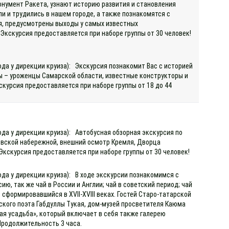
онумент Ракета, узнают историю развития и становления
и и трудились в нашем городе, а также познакомятся с
ая, предусмотрены выходы у самых известных
 Экскурсия предоставляется при наборе группы от 30 человек!
ода у дирекции круиза): Экскурсия познакомит Вас с историей
ы – уроженцы Самарской области, известные конструкторы и
скурсия предоставляется при наборе группы от 18 до 44
ода у дирекции круиза): Автобусная обзорная экскурсия по
евской набережной, внешний осмотр Кремля, Дворца
 Экскурсия предоставляется при наборе группы от 30 человек!
ода у дирекции круиза): В ходе экскурсии познакомимся с
ю, так же чай в России и Англии; чай в советский период; чай
сформировавшийся в XVII-XVIII веках. Гостей Старо-татарской
кого поэта Габдуллы Тукая, дом-музей просветителя Каюма
ая усадьба», который включает в себя также галерею
Продолжительность 3 часа.