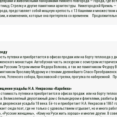
деврами и живописными панорамами Нижнего Новгорода — города, где встр
тницу, Стрелку и другие памятники архитектуры. Нижегородскй Кремль —
рода, представляет собой мощную крепость с 13 башнями и множеством и
рии, и изменениях, которые она претерпела со временем. Продолжительно
роду
ость путевки и приобретается в офисах продаж или на борту теплохода у 
енского монастыря. Автобусная часть экскурсии с осмотром историческо
м Русским Тетром имени Федора Волкова, а так же памятником Федору В
мятником Ярославу Мудрому и стенами древнейшего Спасо-Преображенско
гня, Успенсого собора, Ярославской стрелки, прогулка по набережной. П
ещение усадьбы Н.А. Некрасова «Карабиха»
 стоимость путевки и приобретается в офисах продаж или на борту теплох
а. Великолепный двухэтажный дом с бельведером и флигелями, разбиты фр
дворянская усадьба 18 века. Её-то и приобретает Н.А. Некрасов в 1861 г
ает сюда поэт, где не только с удовольствием отдыхает, но и много рабо
, «Русские женщины», «Кому на Руси жить хорошо» и многие другие. В сов