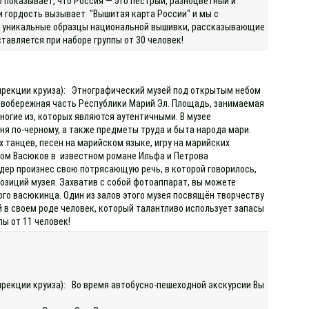
о показывает, что Россия — это пестрый, разноцветный и
и гордость вызывает "Вышитая карта России" и мы с
ны уникальные образцы национальной вышивки, рассказывающие
тавляется при наборе группы от 30 человек!
 дирекции круиза): Этнографический музей под открытым небом
равобережная часть Республики Марий Эл. Площадь, занимаемая
многие из, которых являются аутентичными. В музее
аня по-черному, а также предметы труда и быта народа мари.
танцев, песен на марийском языке, игру на марийских
зом Васюков в известном романе Ильфа и Петрова
дер произнес свою потрясающую речь, в которой говорилось,
озиций музея. Захватив с собой фотоаппарат, вы можете
го васюкинца. Один из залов этого музея посвящён творчеству
 в своем роде человек, который талантливо использует запасы
ы от 11 человек!
дирекции круиза): Во время автобусно-пешеходной экскурсии Вы