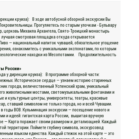
)
ирекции круиза): В ходе автобусной обзорной экскурсии Вы
Покровительницы. Прогуляетесь по старым улочкам - Бульвару
ор, церковь Михаила Архангела, Свято-Троицкий монастырь
то лучшая смотровая площадка откуда открывается
 Пиво — национальный напиток чувашей, обязательное угощение
варения, ознакомитесь с уникальными экспонатами, по которым
археологические находки из Месопотамии. Продолжительность
ты России»
ода у дирекции круиза): В программе обзорной части:
ережных. Историческое сердце — узнаем историю старинных
сник города, величественный Успенский храм, уникальный
с его живописными мостами, светомузыкальными фонтанами и
ые и культурные центры, университеты, театры, красивые
, ставший символом не только города, но и всей Чувашии.
 в годы ВОВ. Кульминация экскурсии — посещение нового и
ми и идеей: гигантская карта России, вышитая вручную
ое — Карта поражает своим размером и детализацией. Каждый
той территории. Поймете глубину символа, экскурсовод
менным языком единства. Каждый стежок на этой карте — это