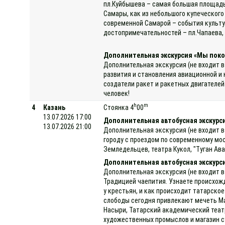
пл.Куйбышева – самая большая площадь
Самары, как из небольшого купеческого
современной Самарой – события культур
достопримечательностей – пл.Чапаева, 
Дополнительная экскурсия «Мы поко
Дополнительная экскурсия (не входит в
развития и становления авиационной и
создатели ракет и ракетных двигателей
человек!
h
m
4
Казань
Стоянка 4
00
13.07.2026 17:00
Дополнительная автобусная экскурси
13.07.2026 21:00
Дополнительная экскурсия (не входит в
городу с проездом по современному мо
Земледельцев, театра Кукол, "Туган Ава
Дополнительная автобусная экскурс
Дополнительная экскурсия (не входит в
Традицией чаепития. Узнаете происхожде
у крестьян, и как происходит татарско
слободы сегодня привлекают мечеть Ма
Насыри, Татарский академический теат
художественных промыслов и магазин с