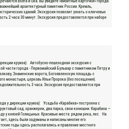
ечаются Волга и Ока. Вы увидите «визитные карточки» города:
 важнейший архитектурный памятник России. Кремль,
сторических зданий. Экскурсия позволит узнать о ключевых
сть 2 часа 30 минут. Экскурсия предоставляется при наборе
дирекции круиза): Автобусно-пешеходная экскурсия с
й части города - Первомайский Бульвар с памятником Петру и
олкову, Знаменские ворота, Богоявленскую площадь с
го монастыря, церковь Ильи Пророка (без посещения).
родолжительность 3 часа. Экскурсия предоставляется при
ода у дирекции круиза): Усадьба «Карабиха» построена с
уктовый сад, оранжереи, два парка, свои конюшни. Карабиха —
оду у князей Голицыных. Красивые места: рядом река, лес. На
тает, здесь были задуманы и написаны многие его
етские годы здесь располагались и правление местного