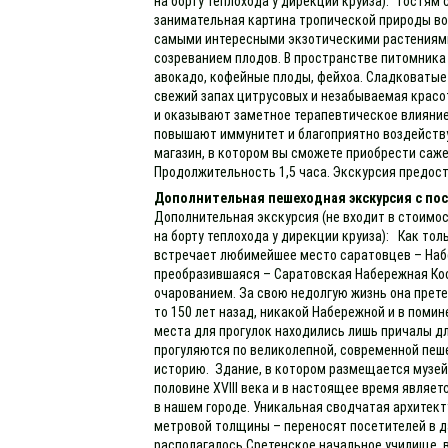
на борту теплохода у дирекции круиза): Гостям
занимательная картина тропической природы во 
самыми интересными экзотическими растениями
созреванием плодов. В пространстве питомника
авокадо, кофейные плоды, фейхоа. Сладковатые
свежий запах цитрусовых и незабываемая крас
и оказывают заметное терапевтическое влияни
повышают иммунитет и благоприятно воздейству
магазин, в котором вы сможете приобрести саж
Продолжительность 1,5 часа. Экскурсия предост
Дополнительная пешеходная экскурсия с пос
Дополнительная экскурсия (не входит в стоимос
на борту теплохода у дирекции круиза): Как тол
встречает любимейшее место саратовцев – Наб
преобразившаяся – Саратовская Набережная Ко
очарованием. За свою недолгую жизнь она прете
то 150 лет назад, никакой Набережной и в помин
места для прогулок находились лишь причалы дл
прогуляются по великолепной, современной пеше
историю. Здание, в котором размещается музей 
половине XVIII века и в настоящее время являе
в нашем городе. Уникальная сводчатая архитект
метровой толщины – переносят посетителей в да
располагалось Сретенское начальное училище, 