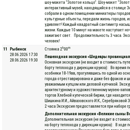
шоу-макета "Золотое кольцо". Шоу-макет "Золот
интерактивный музей, находящийся в столице Зо
собрали в одном помещении миниатюры городов 
культурные объекты, передали жизнь городов, 
удивляет! Каждый квадратный сантиметр насыщ
жизни. Каждые 10 минут на макете наступает ноч
зажигают свет. Продолжительность 3 часа. Экс
человек!
h
m
11
Рыбинск
Стоянка 2
00
28.06.2026 17:30
Пешеходная экскурсия «Шедевры провинциал
28.06.2026 19:30
Основная экскурсия (не входит в стоимость пут
борту теплохода у дирекции круиза): Во время 
особняки 18-19вв, прогулявшись по одной из ос
города отреставрирована и даже без фраков и 
уважаемым купцом или деловой купчихой. Экску
архитектурному и художественному музею-запов
торгов Хлебной купеческой биржи, где находитс
Шишкина И.И., Айвазовского И.К., Серебряковой З
2 часа Экскурсия предоставляется при наборе гр
Дополнительная экскурсия «Великие сыны В
Дополнительная экскурсия (не входит в стоимос
на борту теплохода у дирекции круиза): В ходе 