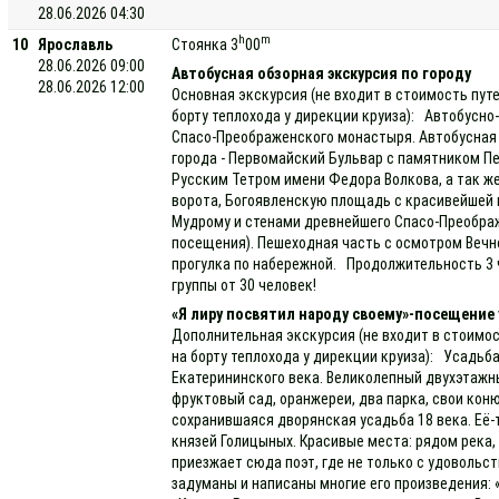
28.06.2026 04:30
h
m
10
Ярославль
Стоянка 3
00
28.06.2026 09:00
Автобусная обзорная экскурсия по городу
28.06.2026 12:00
Основная экскурсия (не входит в стоимость пут
борту теплохода у дирекции круиза): Автобусн
Спасо-Преображенского монастыря. Автобусная 
города - Первомайский Бульвар с памятником П
Русским Тетром имени Федора Волкова, а так ж
ворота, Богоявленскую площадь с красивейшей
Мудрому и стенами древнейшего Спасо-Преображ
посещения). Пешеходная часть с осмотром Вечно
прогулка по набережной. Продолжительность 3 
группы от 30 человек!
«Я лиру посвятил народу своему»-посещение 
Дополнительная экскурсия (не входит в стоимос
на борту теплохода у дирекции круиза): Усадьб
Екатерининского века. Великолепный двухэтажн
фруктовый сад, оранжереи, два парка, свои кон
сохранившаяся дворянская усадьба 18 века. Её-т
князей Голицыных. Красивые места: рядом река,
приезжает сюда поэт, где не только с удовольст
задуманы и написаны многие его произведения: