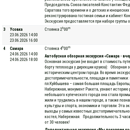
Председатель Союза писателей Константин Фед
Саратова того времени и о детских и юношеских 
реконструирована гостиная семьи и кабинет Ко
Экскурсия предоставляется при наборе группы о
h
m
3
Усовка
Стоянка 2
00
23.06.2026 14:00
23.06.2026 16:00
h
m
4
Самара
Стоянка 4
00
24.06.2026 14:00
Автобусная обзорная экскурсия «Самара - вче
24.06.2026 18:00
Основная экскурсия (не входит в стоимость пут
борту теплохода у дирекции круиза): Обзорная э
историческим центром города. Во время экскур
достопримечательности, площади и памятники: п
пл.Куйбышева – самая большая площадь Европы,
Набережная, монумент Ракета, узнают историю 
небольшого купеческого города она стала про
жили и трудились в нашем городе, а также позн
культуры и спорта, экономики и торговли. Эта 
выходы у самых известных достопримечательнос
костел, Набережная. Продолжительность 3 часа
от 30 человек!
Дополнительная экскурсия «Мы покоряем ко