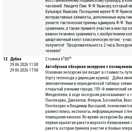
восстановленному Лоцманскому бульвару, в ко
часовней. Увидите Пам. Ф.Ф.Ушакову, который 
бульвара Ушакова. Посещение музея Ф.Ф.Ушако
интерактивные элементы, дополненные мультим
узнаете тактические приемы адмирала Ф.Ф. Уша
сражениях, а также примите участие в мастер-к
важности можно сравнивать с изобретением кол
швартовочный кнехт классическую петлю - у нас 
получится! Продолжительность 2 часа Экскурси
человек!
h
m
12
Дубна
Стоянка 6
00
29.06.2026 11:00
Автобусная обзорная экскурсия с посещение
29.06.2026 17:00
Основная экскурсия (не входит в стоимость пут
борту теплохода у дирекции круиза): Дубна яв
увековеченным в периодической таблице элемен
открытый учеными города, 105–й химический эл
Менделеева, в ходе экскурсии рассказывают о т
Понтекорво, Джелепов, Флеров, Боголюбов, Векс
Понтекорво и Владимир Высоцкий, познакомятся
разместились экспонаты, информационные стен
помещении кинозал. Во время экскурсии Вы увид
первая крылатая ракета морского базирования 
ракета, которая приняла участие в боевых опера