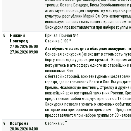
троицы: Остапа Бендера, Кисы Воробьянинова и 
этого музея посвящён творчеству мастера-скуль
культуры республики Марий Эл. Это неповторим
использует запасы глины нашего края в своём т
Экскурсия предоставляется при наборе группы о
8
Нижний
Причал: Причал №4
h
m
Новгород
Стоянка 3
00
27.06.2026 06:00
Автобусно-пешеходная обзорная экскурсия п
27.06.2026 09:00
Основная экскурсия (не входит в стоимость пут
борту теплохода у дирекции круиза): Во время 
погрузитесь в атмосферу одного из старейших и
познакомит Вас
с богатой историей, архитектурными шедеврам
города, где встречаются Волга и Ока. Вы увидит
Кремль, Чкаловскую лестницу, Стрелку и други
важнейший архитектурный памятник России. Кре
представляет собой мощную крепость с 13 баш
Экскурсия позволит узнать о ключевых событиях
которые она претерпела со временем. Продолжи
предоставляется при наборе группы от 30 челов
m
9
Кострома
Стоянка 30
28.06.2026 04:00