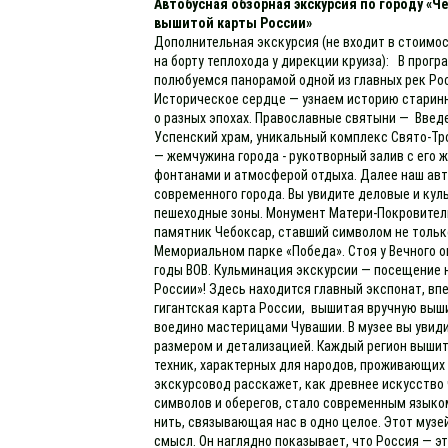
Автобусная обзорная экскурсия по городу «Ч
вышитой карты России»
Дополнительная экскурсия (не входит в стоимос
на борту теплохода у дирекции круиза): В прогр
полюбуемся панорамой одной из главных рек Рос
Историческое сердце — узнаем историю старинн
о разных эпохах. Православные святыни — Введе
Успенский храм, уникальный комплекс Свято-Тр
— жемчужина города - рукотворный залив с ег
фонтанами и атмосферой отдыха. Далее наш авт
современного города. Вы увидите деловые и кул
пешеходные зоны. Монумент Матери-Покровител
памятник Чебоксар, ставший символом не только
Мемориальном парке «Победа». Стоя у Вечного о
годы ВОВ. Кульминация экскурсии — посещение 
России»! Здесь находится главный экспонат, в
гигантская карта России, вышитая вручную выш
воедино мастерицами Чувашии. В музее вы увид
размером и детализацией. Каждый регион выши
техник, характерных для народов, проживающих 
экскурсовод расскажет, как древнее искусств
символов и оберегов, стало современным языком
нить, связывающая нас в одно целое. Этот музе
смысл. Он наглядно показывает, что Россия — э