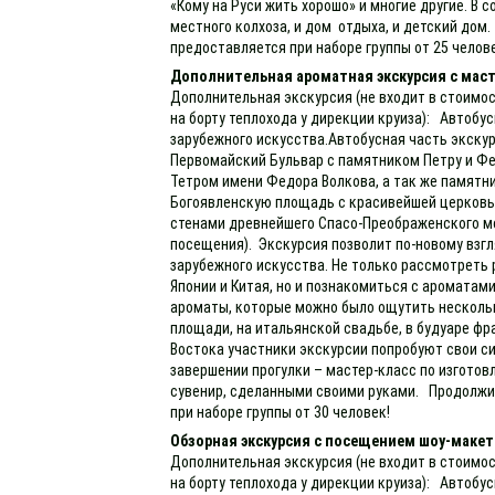
«Кому на Руси жить хорошо» и многие другие. В 
местного колхоза, и дом отдыха, и детский дом
предоставляется при наборе группы от 25 челов
Дополнительная ароматная экскурсия с маст
Дополнительная экскурсия (не входит в стоимос
на борту теплохода у дирекции круиза): Автоб
зарубежного искусства.Автобусная часть экскур
Первомайский Бульвар с памятником Петру и Ф
Тетром имени Федора Волкова, а так же памятн
Богоявленскую площадь с красивейшей церковь
стенами древнейшего Спасо-Преображенского мо
посещения). Экскурсия позволит по-новому взгл
зарубежного искусства. Не только рассмотреть
Японии и Китая, но и познакомиться с ароматами
ароматы, которые можно было ощутить нескольк
площади, на итальянской свадьбе, в будуаре фр
Востока участники экскурсии попробуют свои си
завершении прогулки – мастер-класс по изгото
сувенир, сделанными своими руками. Продолжит
при наборе группы от 30 человек!
Обзорная экскурсия с посещением шоу-макет
Дополнительная экскурсия (не входит в стоимос
на борту теплохода у дирекции круиза): Автобу