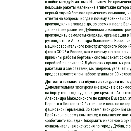
в войне между Египтом и Израилем. Её применени
помощью ракеты маленькие египетские катера с
первый случай боевого применения самонаводящ
ответы на вопросы: когда и почему возникли со
производили на заводе до, во время и после Вел
дальнейшее развитие Дубненского машиностроит
производить самолёты-снаряды, организация в 1
руководством Александра Яковлевича Березняк
машиностроительного конструкторского бюро «Р
флота СССР и России; как и почему летают крыл
принципы работы бортовых систем ракет; основ
кораблей – носителей Дубненских крылатых рак
ракетами и самолетами, мы уверены, увлечет и 
предоставляется при наборе группы от 30 челов
Дополнительная автобусная экскурсия по г
Дополнительная экскурсия (не входит в стоимос
на борту теплохода у дирекции круиза): Ахалте
Александра Македонского по кличке Буцефал, эт
Первого в Полтавской битве, это и конь на кото
фашисткой Германией. Во время экскурсии Вы см
Пройтись по всему комплексу, в комплексе пост
«работают» лошади - Покормить животное с рук
ознакомительная экскурсия по городу Дубна, с 