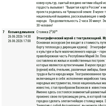
ковер культур, сшитый воедино нитями общей ис
гордость вызывает "Вышитая карта России" и м
проекта родилась на Чувашской земле. В музее
национальной вышивки, рассказывающие о мифо
народа. Продолжительность 2 часа 30 минут. Эк
30 человек!
h
m
7
Козьмодемьянск
Стоянка 2
30
26.06.2026 14:30
Этнографический музей с театрализацией. Му
26.06.2026 17:00
Основная экскурсия (не входит в стоимость пут
борту теплохода у дирекции круиза): Этнограф
о культуре и быте малочисленного народа – гор
правобережная часть Республики Марий Эл. Площ
составлена из жилых и хозяйственных построек 1
которых являются аутентичными. В музее предс
(курная) изба, пчельник, различные амбары, бан
труда и быта народа мари. Театрализованное п
включающее в себя: исполнение марийских танце
народных инструментах, показ национальных ма
известно, стал прообразом Васюков в известно
Именно здесь состоялся знаменитый шахматный 
произнес свою потрясающую речь, в которой гов
городка сделать элегантнейшую столицу мира. 
Захватив с собой фотоаппарат, вы можете сфот