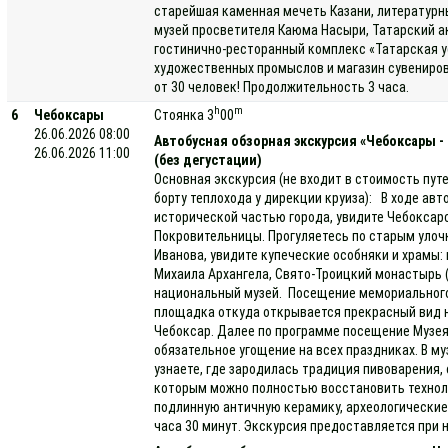
старейшая каменная мечеть Казани, литературны
музей просветителя Каюма Насыри, Татарский а
гостинично-ресторанный комплекс «Татарская у
художественных промыслов и магазин сувениров
от 30 человек! Продолжительность 3 часа.
h
m
6
Чебоксары
Стоянка 3
00
26.06.2026 08:00
Автобусная обзорная экскурсия «Чебоксары -
26.06.2026 11:00
(без дегустации)
Основная экскурсия (не входит в стоимость пут
борту теплохода у дирекции круиза): В ходе ав
исторической частью города, увидите Чебоксар
Покровительницы. Прогуляетесь по старым улочк
Иванова, увидите купеческие особняки и храмы
Михаила Архангела, Свято-Троицкий монастырь (
национальный музей. Посещение мемориального
площадка откуда открывается прекрасный вид н
Чебоксар. Далее по программе посещение Музея
обязательное угощение на всех праздниках. В му
узнаете, где зародилась традиция пивоварения,
которым можно полностью восстановить техноло
подлинную античную керамику, археологически
часа 30 минут. Экскурсия предоставляется при н