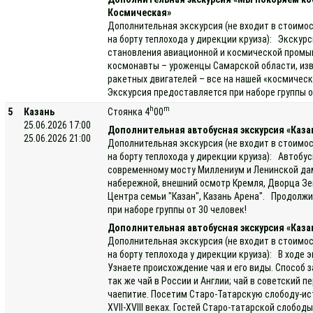
Космическая»
Дополнительная экскурсия (не входит в стоимос
на борту теплохода у дирекции круиза): Экскурс
становления авиационной и космической промы
космонавты – уроженцы Самарской области, изв
ракетных двигателей – все на нашей «космичес
Экскурсия предоставляется при наборе группы от
h
m
5
Казань
Стоянка 4
00
25.06.2026 17:00
Дополнительная автобусная экскурсия «Каза
25.06.2026 21:00
Дополнительная экскурсия (не входит в стоимос
на борту теплохода у дирекции круиза): Автобус
современному мосту Миллениум и Ленинской дам
набережной, внешний осмотр Кремля, Дворца Зем
Центра семьи "Казан", Казань Арена". Продолжи
при наборе группы от 30 человек!
Дополнительная автобусная экскурсия «Каза
Дополнительная экскурсия (не входит в стоимос
на борту теплохода у дирекции круиза): В ходе
Узнаете происхождение чая и его виды. Способ з
так же чай в России и Англии; чай в советский п
чаепитие. Посетим Старо-Татарскую слободу-ис
XVII-XVIII веках. Гостей Старо-татарской слоб