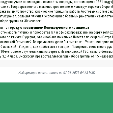
воду поручили производить самолёты-снаряды, организация в 1951 году 
сло до Государственного машиностроительного конструкторского бюро «Р
ракеты, их устройство; физические принципы работы бортовых систем ра
тых ракет. большая уличная экспозиция с боевыми ракетами и самолетам
боре группы от 30 человек!
ия по городу с посещением Коневодческого комплекса
 стоимость путевки и приобретается в офисах продаж или на борту теплох
о по кличке Буцефал, это и кобыла по кличке Лизетта по седлом Петра П
фашисткой Германией. Во время экскурсии Вы сможете: - Узнать историю п
90 лошадей - Увидеть, как «работают» лошади - Покормить животное с ру
 10-метрового стул-великана из дерева, Иваньковской ГЭС, самого большог
3,5-4 часа. Экскурсия предоставляется при наборе группы от 15 человек!
Информация по состоянию на 07.08.2026 04:28 MSK