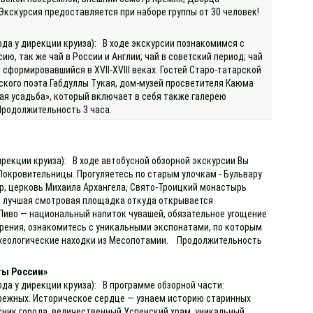
 Экскурсия предоставляется при наборе группы от 30 человек!
ода у дирекции круиза): В ходе экскурсии познакомимся с
ю, так же чай в России и Англии; чай в советский период; чай
сформировавшийся в XVII-XVIII веках. Гостей Старо-татарской
кого поэта Габдуллы Тукая, дом-музей просветителя Каюма
ая усадьба», который включает в себя также галерею
Продолжительность 3 часа.
)
ирекции круиза): В ходе автобусной обзорной экскурсии Вы
Покровительницы. Прогуляетесь по старым улочкам - Бульвару
ор, церковь Михаила Архангела, Свято-Троицкий монастырь
то лучшая смотровая площадка откуда открывается
 Пиво — национальный напиток чувашей, обязательное угощение
варения, ознакомитесь с уникальными экспонатами, по которым
археологические находки из Месопотамии. Продолжительность
ты России»
ода у дирекции круиза): В программе обзорной части:
ережных. Историческое сердце — узнаем историю старинных
сник города, величественный Успенский храм, уникальный