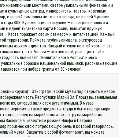
с его живописными мостами, светомузыкальными фонтанами и
ые и культурные центры, университеты, театры, красивые
, ставший символом не только города, но и всей Чувашии.
 в годы ВОВ. Кульминация экскурсии — посещение нового и
ми и идеей: гигантская карта России, вышитая вручную
ое — Карта поражает своим размером и детализацией. Каждый
той территории. Поймете глубину символа, экскурсовод
менным языком единства. Каждый стежок на этой карте — это
о показывает, что Россия — это пестрый, разноцветный и
и гордость вызывает "Вышитая карта России" и мы с
ны уникальные образцы национальной вышивки, рассказывающие
тавляется при наборе группы от 30 человек!
 дирекции круиза): Этнографический музей под открытым небом
равобережная часть Республики Марий Эл. Площадь, занимаемая
многие из, которых являются аутентичными. В музее
аня по-черному, а также предметы труда и быта народа мари.
танцев, песен на марийском языке, игру на марийских
зом Васюков в известном романе Ильфа и Петрова
дер произнес свою потрясающую речь, в которой говорилось,
озиций музея. Захватив с собой фотоаппарат, вы можете