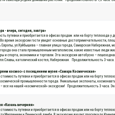
а - вчера, сегодня, завтра»
ость путевки и приобретается в офисах продаж или на борту теплохода у 
 Во время экскурсии гости увидят основные достопримечательности, площ
 Европы, ул.Куйбышева – главная улица города, Самарская Набережная, м
 города она стала промышленным мегаполисом, какие известные люди жил
ы и спорта, экономики и торговли. Эта экскурсия автобусно – пешеходн
пл.Славы, католический костел, Набережная. Продолжительность 3 часа.
ряем космос» с посещением музея «Самара Космическая»
 стоимость путевки и приобретается в офисах продаж или на борту теплох
 космической промышленности города. Уникальные экспонаты, космонавт
 – все на нашей «космической» экскурсии! Продолжительность 3 часа. Эк
я «Казань вечерняя»
 стоимость путевки и приобретается в офисах продаж или на борту теплох
сту Миллениум и Ленинской дамбе. В экскурсию входит прогулка по Кремл