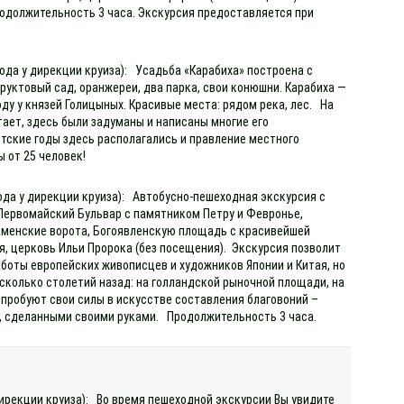
родолжительность 3 часа. Экскурсия предоставляется при
ода у дирекции круиза): Усадьба «Карабиха» построена с
уктовый сад, оранжереи, два парка, свои конюшни. Карабиха —
оду у князей Голицыных. Красивые места: рядом река, лес. На
тает, здесь были задуманы и написаны многие его
етские годы здесь располагались и правление местного
ы от 25 человек!
хода у дирекции круиза): Автобусно-пешеходная экскурсия с
 Первомайский Бульвар с памятником Петру и Февронье,
аменские ворота, Богоявленскую площадь с красивейшей
, церковь Ильи Пророка (без посещения). Экскурсия позволит
аботы европейских живописцев и художников Японии и Китая, но
сколько столетий назад: на голландской рыночной площади, на
опробуют свои силы в искусстве составления благовоний –
р, сделанными своими руками. Продолжительность 3 часа.
дирекции круиза): Во время пешеходной экскурсии Вы увидите