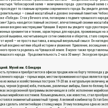
настыря. Чебоксарский залив — жемчужина города - рукотворный залив 
проследует по главным артериям современного города. Вы увидите делов
ровительнице — самый масштабный и духовно значимый памятник Чебоксар
е «Победа». Стоя у Вечного огня, поговорим о подвиге чувашского народа
сии»! Здесь находится главный экспонат, впечатляющий своими масштаба
анная воедино мастерицами Чувашии. В музее вы увидите чудо рукотворн
онных орнаментов и техник, характерных для народов, проживающих на э
ашской вышивки, насчитывающее сотни символов и оберегов, стало совре
тот музей — не просто выставка, а мощный визуальный смысл. Он наглядн
шитый воедино нитями общей истории и уважения. Удивление, восхищение 
нного проекта родилась на Чувашской земле. В музее также представле
увашского народа. Продолжительность 2 часа 30 минут. Экскурсия предос
цией. Музей им. О.Бендера
ость путевки и приобретается в офисах продаж или на борту теплохода у
исленного народа – горных мари, местом проживания которых является п
на из жилых и хозяйственных построек 19-20 вв. в натуральную величину, 
а, черная (курная) изба, пчельник, различные амбары, баня по-белому, б
мках экскурсионной программы включающее в себя: исполнение марийских 
льных марийских костюмов. Козьмодемьянск, как известно, стал прообра
остоялся знаменитый шахматный турнир. А великий комбинатор Остап Бен
одка сделать элегантнейшую столицу мира. Этому посвящена одна из эксп