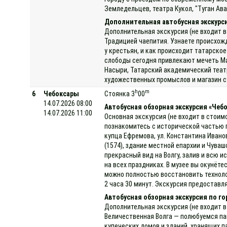
Земледельцев, театра Кукол, "Туган Ава
Дополнительная автобусная экскурс
Дополнительная экскурсия (не входит в
Традицией чаепития. Узнаете происхожде
у крестьян, и как происходит татарско
слободы сегодня привлекают мечеть Ма
Насыри, Татарский академический теат
художественных промыслов и магазин с
h
m
6
Чебоксары
Стоянка 3
00
14.07.2026 08:00
Автобусная обзорная экскурсия «Чеб
14.07.2026 11:00
Основная экскурсия (не входит в стоим
познакомитесь с исторической частью 
купца Ефремова, ул. Константина Ивано
(1574), здание местной епархии и Чув
прекрасный вид на Волгу, залив и всю 
на всех праздниках. В музее вы окунёт
можно полностью восстановить техноло
2 часа 30 минут. Экскурсия предоставля
Автобусная обзорная экскурсия по г
Дополнительная экскурсия (не входит в
Величественная Волга — полюбуемся па
купеческих домов и зданий, хранящих п