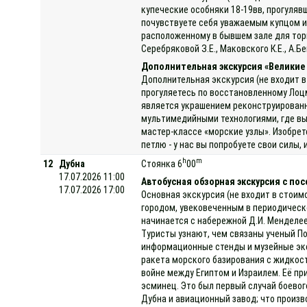
купеческие особняки 18-19вв, прогуляв
почувствуете себя уважаемым купцом и
расположенному в бывшем зале для торг
Серебряковой З.Е., Маковского К.Е., А.
Дополнительная экскурсия «Великие
Дополнительная экскурсия (не входит в
прогуляетесь по восстановленному Лоц
является украшением реконструированн
мультимедийными технологиями, где вы 
мастер-классе «морские узлы». Изобре
петлю - у нас вы попробуете свои силы,
h
m
12
Дубна
Стоянка 6
00
17.07.2026 11:00
Автобусная обзорная экскурсия с по
17.07.2026 17:00
Основная экскурсия (не входит в стоим
городом, увековеченным в периодическ
начинается с набережной Д.И. Менделее
Туристы узнают, чем связаны ученый П
информационные стенды и музейные эксп
ракета морского базирования с жидкост
войне между Египтом и Израилем. Её пр
эсминец. Это был первый случай боевог
Дубна и авиационный завод; что произв