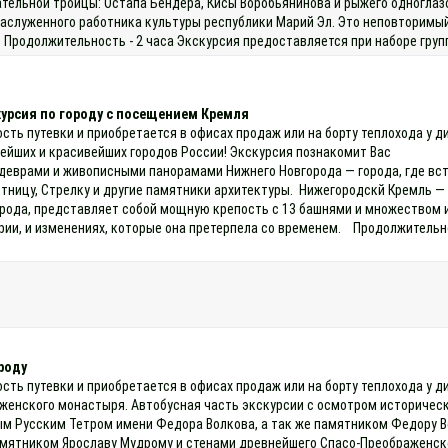
тельной троицы: Остапа Бендера, Кисы Воробьянинова и рыжего одноглазо
заслуженного работника культуры республики Марий Эл. Это неповторимый
 Продолжительность - 2 часа Экскурсия предоставляется при наборе групп
курсия по городу с посещением Кремля
ость путевки и приобретается в офисах продаж или на борту теплохода у 
рейших и красивейших городов России! Экскурсия познакомит Вас
деврами и живописными панорамами Нижнего Новгорода — города, где встр
тницу, Стрелку и другие памятники архитектуры. Нижегородскй Кремль —
рода, представляет собой мощную крепость с 13 башнями и множеством и
рии, и изменениях, которые она претерпела со временем. Продолжительно
роду
ость путевки и приобретается в офисах продаж или на борту теплохода у 
енского монастыря. Автобусная часть экскурсии с осмотром историческо
м Русским Тетром имени Федора Волкова, а так же памятником Федору В
мятником Ярославу Мудрому и стенами древнейшего Спасо-Преображенско