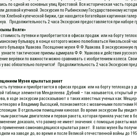
шись по одной из основных улиц Крестовой. Вся историческая часть горо
ли деловой купчихой. Экскурсия по Рыбинскому Государственному истори
ов Хлебной купеческой биржи, где находится богатейшая картинная галере
Бенуа. Продолжительность 2 часа Экскурсия предоставляется при наборе г
 сыны Волги»
 стоимость путевки и приобретается в офисах продаж или на борту теплох
манскому бульвару, в конце которого можно полюбоваться Никольской час
ого бульвара Ушакова. Посещение музея Ф.Ф.Ушакова. В экскурсионную
узнаете тактические приемы адмирала Ф.Ф. Ушакова и действия русского
тение верёвки по важности можно сравнивать с изобретением колеса. Св
 и у вас обязательно получится! Продолжительность 2 часа Экскурсия пре
сещением Музея крылатых ракет
ость путевки и приобретается в офисах продаж или на борту теплохода у
ой таблице элементов Менделеева: Дубний – так называется, открытый у
ва, в ходе экскурсии рассказывают о таких известных ученых как: Мещер
онтекорво и Владимир Высоцкий, познакомятся с мозаичными полотнами Н
озиции. В отдельном помещении кинозал. Во время экскурсии Вы увидите
ным ракетным двигателем и первая ракета, которая приняла участие в бое
именение доказало, что размер не имеет значения: с помощью ракеты мал
о применения самонаводящихся крылатых ракет. В залах музея Вы получи
одили на заводе до, во время и после Великой отечественной войны до 19