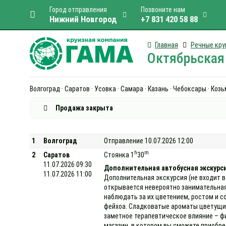
Город отправления
Позвоните нам
Нижний Новгород
+7 831 420 58 88
Главная
Речные кру
Октябрьская 
Волгоград · Саратов · Усовка · Самара · Казань · Чебоксары · Ко
Продажа закрыта
1
Волгоград
Отправление 10.07.2026 12:00
h
m
2
Саратов
Стоянка 1
30
11.07.2026 09:30
Дополнительная автобусная экскурс
11.07.2026 11:00
Дополнительная экскурсия (не входит в
открывается невероятно занимательная
наблюдать за их цветением, ростом и с
фейхоа. Сладковатые ароматы цветущих
заметное терапевтическое влияние – ф
магазин, в котором вы сможете приобре