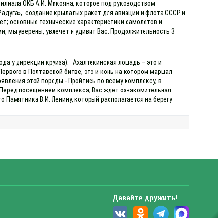
филиала ОКБ А.И. Микояна, которое под руководством
адуга», создание крылатых ракет для авиации и флота СССР и
кет; основные технические характеристики самолётов и
и, мы уверены, увлечет и удивит Вас. Продолжительность 3
ода у дирекции круиза): Ахалтекинская лошадь – это и
ервого в Полтавской битве, это и конь на котором маршал
оявления этой породы - Пройтись по всему комплексу, в
к Перед посещением комплекса, Вас ждет ознакомительная
о Памятника В.И. Ленину, который располагается на берегу
Давайте дружить!