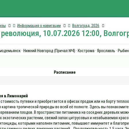
изы
Информация о навигации
Волгоград, 2026
революция, 10.07.2026 12:00, Волгог
зьмодемьянск · Нижний Новгород (Причал №4) · Кострома · Ярославль · Рыбин
Расписание
ия в Лимонарий
 стоимость путевки и приобретается в офисах продаж или на борту тепло
 картина тропической природы во всей её полноте. Здесь вы познакомит
озреванием плодов. В пространстве питомника на соседних деревьях можн
 экзотических растении, свежий запах цитрусовых и незабываемая крас
итонциды, которыми наполнен питомник, повышают иммунитет и благопри
сти саженцы редких домашних растений. Продолжительность 1,5 часа. Эк