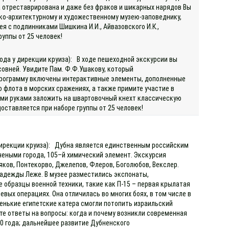
да отреставрирована и даже без фраков и шикарных нарядов Вы
ко-архитектурному и художественному музею-заповеднику,
я с подлинниками Шишкина И.И., Айвазовского И.К.,
руппы от 25 человек!
ода у дирекции круиза): В ходе пешеходной экскурсии вы
овней. Увидите Пам. Ф.Ф.Ушакову, который
 программу включены интерактивные элементы, дополненные
 флота в морских сражениях, а также примите участие в
оими руками заложить на швартовочный кнехт классическую
доставляется при наборе группы от 25 человек!
 дирекции круиза): Дубна является единственным российским
чеными города, 105–й химический элемент. Экскурсия
яков, Понтекорво, Джелепов, Флеров, Боголюбов, Векслер.
адежды Леже. В музее разместились экспонаты,
 образцы военной техники, такие как П-15 – первая крылатая
вых операциях. Она отличилась во многих боях, в том числе в
енькие египетские катера смогли потопить израильский
те ответы на вопросы: когда и почему возникли современная
50 года; дальнейшее развитие Дубненского