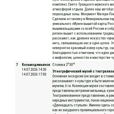
комплекс Свято-Троицкого мужского мо
атмосферой отдыха. Далее наш автобус 
пешеходные зоны. Монумент Матери-Пок
Сделаем остановку в Мемориальном парк
уникального «Музея вышитой карты Рос
вышивальщицами со всей России и собр
регион вышит с использованием традици
расскажет, как древнее искусство чув
нить, связывающая нас в одно целое. Э
невероятно красивый ковер культур, с
благодарностью отмечаем, что идея да
о мифологии, ценностях и мастерстве ч
h
m
7
Козьмодемьянск
Стоянка 2
30
14.07.2026 14:30
Этнографический музей с театрализа
14.07.2026 17:00
Основная экскурсия (не входит в стоим
рассказывает о культуре и быте малоч
музеем, 6 га. Коллекция музея составле
представлены ветряная мельница, кузниц
Театрализованное представление, в ра
народных инструментах, показ национа
«Двенадцать стульев». Именно здесь с
как из захудалого провинциального гор