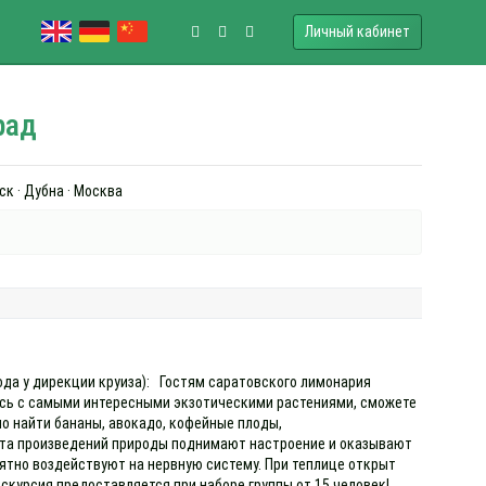
Личный кабинет
рад
ск · Дубна · Москва
хода у дирекции круиза): Гостям саратовского лимонария
есь с самыми интересными экзотическими растениями, сможете
о найти бананы, авокадо, кофейные плоды,
ота произведений природы поднимают настроение и оказывают
ятно воздействуют на нервную систему. При теплице открыт
скурсия предоставляется при наборе группы от 15 человек!