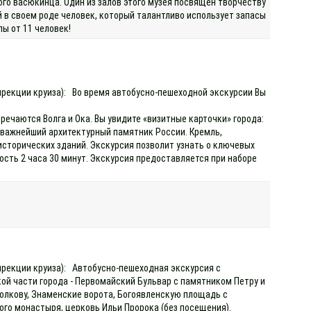
го васюкинца. Один из залов этого музея посвящён творчеству
 в своем роде человек, который талантливо использует запасы
ы от 11 человек!
дирекции круиза): Во время автобусно-пешеходной экскурсии Вы
ечаются Волга и Ока. Вы увидите «визитные карточки» города:
 важнейший архитектурный памятник России. Кремль,
сторических зданий. Экскурсия позволит узнать о ключевых
сть 2 часа 30 минут. Экскурсия предоставляется при наборе
дирекции круиза): Автобусно-пешеходная экскурсия с
й части города - Первомайский Бульвар с памятником Петру и
олкову, Знаменские ворота, Богоявленскую площадь с
го монастыря, церковь Ильи Пророка (без посещения).