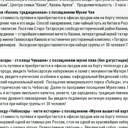
лым", Центра семьи "Казан", Казань Арена". Продолжительность - 3 часа.
ия «Казань традиционная» с посещением Музея Чая
 стоимость путевки и приобретается в офисах продаж или на борту теплох
ние чая и его виды. Способ заваривания, сам чайный путь из Китая в Росси
е чаепитие. Посетим Старо-Татарскую слободу-исторический район Казани, 
рджани – старейшая каменная мечеть Казани, литературный музей татарс
р имени Галиаскара Камала и гостинично-ресторанный комплекс «Татарск
увениров. Экскурсия предоставляется при наборе группы от 30 человек! 
оксары - столица Чувашии» с посещением музея пива (без дегустации
ость путевки и приобретается в офисах продаж или на борту теплохода у д
города, увидите Чебоксарскую набережную и залив с монументом Матери 
ва, увидите купеческие особняки и храмы: кафедральный Введенский соб
ашский национальный музей. Посещение мемориального парка «Победа», э
историческую часть Чебоксар. Далее по программе посещение Музея пива.
есь в историю хмельного напитка, узнаете, где зародилась традиция пиво
гию древнего пивоварения. Вы увидите подлинную античную керамику, 
ется при наборе группы от 30 человек!
ороду «Чебоксары - нити истории» с посещением «Музея вышитой кар
 стоимость путевки и приобретается в офисах продаж или на борту теплох
норамой одной из главных рек России, стоя на одной из красивейших наб
амять о разных эпохах. Православные святыни — Введенский собор - рове