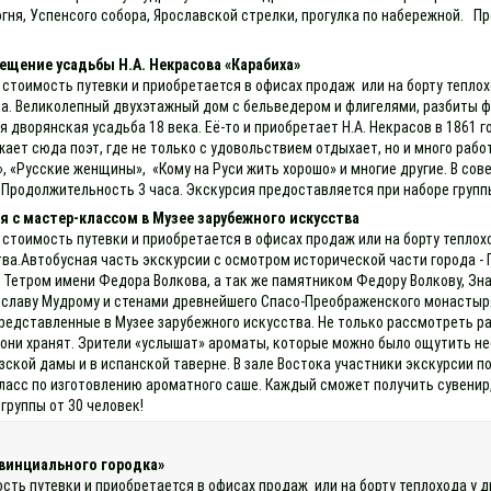
гня, Успенсого собора, Ярославской стрелки, прогулка по набережной. П
ещение усадьбы Н.А. Некрасова «Карабиха»
 стоимость путевки и приобретается в офисах продаж или на борту теплох
а. Великолепный двухэтажный дом с бельведером и флигелями, разбиты фр
дворянская усадьба 18 века. Её-то и приобретает Н.А. Некрасов в 1861 г
ает сюда поэт, где не только с удовольствием отдыхает, но и много рабо
, «Русские женщины», «Кому на Руси жить хорошо» и многие другие. В сов
 Продолжительность 3 часа. Экскурсия предоставляется при наборе групп
 с мастер-классом в Музее зарубежного искусства
 стоимость путевки и приобретается в офисах продаж или на борту тепло
ва.Автобусная часть экскурсии с осмотром исторической части города -
Тетром имени Федора Волкова, а так же памятником Федору Волкову, Зн
славу Мудрому и стенами древнейшего Спасо-Преображенского монастыря
представленные в Музее зарубежного искусства. Не только рассмотреть р
 они хранят. Зрители «услышат» ароматы, которые можно было ощутить не
зской дамы и в испанской таверне. В зале Востока участники экскурсии п
-класс по изготовлению ароматного саше. Каждый сможет получить сувени
группы от 30 человек!
винциального городка»
ость путевки и приобретается в офисах продаж или на борту теплохода у 