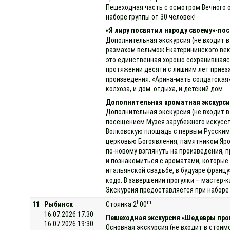
Пешеходная часть с осмотром Вечного о
наборе группы от 30 человек!
«Я лиру посвятил народу своему»-пос
Дополнительная экскурсия (не входит в
размахом вельмож Екатерининского век
это единственная хорошо сохранившаяся 
протяжении десяти с лишним лет приезж
произведения: «Арина-мать солдатская»
колхоза, и дом отдыха, и детский дом.
Дополнительная ароматная экскурсия
Дополнительная экскурсия (не входит в
посещением Музея зарубежного искусст
Волковскую площадь с первым Русским 
церковью Богоявления, памятником Яро
по-новому взглянуть на произведения, 
и познакомиться с ароматами, которые
итальянской свадьбе, в будуаре францу
кодо. В завершении прогулки – мастер
Экскурсия предоставляется при наборе 
h
m
11
Рыбинск
Стоянка 2
00
16.07.2026 17:30
Пешеходная экскурсия «Шедевры про
16.07.2026 19:30
Основная экскурсия (не входит в стоим