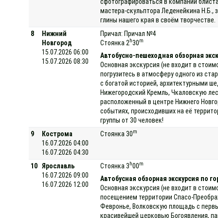
сфотографироваться в компании блиста
мастера-скульптора Леденейкина Н.Б., 
глины нашего края в своём творчестве.
8
Нижний
Причал: Причал №4
h
m
Новгород
Стоянка 2
30
15.07.2026 06:00
Автобусно-пешеходная обзорная экс
15.07.2026 08:30
Основная экскурсия (не входит в стоим
погрузитесь в атмосферу одного из ста
с богатой историей, архитектурными ше
Нижегородский Кремль, Чкаловскую лес
расположенный в центре Нижнего Новго
событиях, происходивших на её террито
группы от 30 человек!
m
9
Кострома
Стоянка 30
16.07.2026 04:00
16.07.2026 04:30
h
m
10
Ярославль
Стоянка 3
00
16.07.2026 09:00
Автобусная обзорная экскурсия по го
16.07.2026 12:00
Основная экскурсия (не входит в стоим
посещением территории Спасо-Преображ
Февронье, Волковскую площадь с первы
красивейшей церковью Богоявления, па