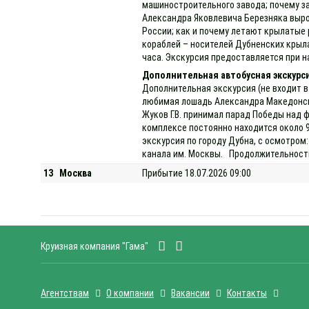
машиностроительного завода; почему за
Александра Яковлевича Березняка выро
России; как и почему летают крылатые 
кораблей – носителей Дубненских крыла
часа. Экскурсия предоставляется при на
Дополнительная автобусная экскурс
Дополнительная экскурсия (не входит в
любимая лошадь Александра Македонског
Жуков Г.В. принимал парад Победы над 
комплексе постоянно находится около 
экскурсия по городу Дубна, с осмотром:
канала им. Москвы. Продолжительность 
13
Москва
Прибытие 18.07.2026 09:00
Круизная компания "Гама"
Агентствам
О компании
Вакансии
Контакты