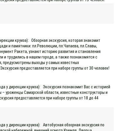
дирекции круиза): Обзорная экскурсия, которая знакомит
ади и памятники: пл.Революции, пл.Чапаева, пл.Славы,
онумент Ракета, узнают историю развития и становления
и и трудились в нашем городе, а также познакомятся с
ая, предусмотрены выходы у самых известных
 Экскурсия предоставляется при наборе группы от 30 человек!
ода у дирекции круиза): Экскурсия познакомит Вас с историей
ы – уроженцы Самарской области, известные конструкторы и
скурсия предоставляется при наборе группы от 18 до 44
ода у дирекции круиза): Автобусная обзорная экскурсия по
евской набережной, внешний осмотр Кремля, Дворца