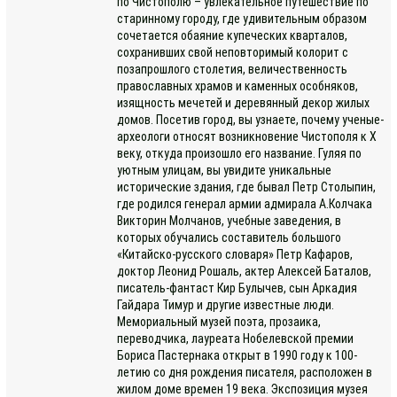
по Чистополю – увлекательное путешествие по
старинному городу, где удивительным образом
сочетается обаяние купеческих кварталов,
сохранивших свой неповторимый колорит с
позапрошлого столетия, величественность
православных храмов и каменных особняков,
изящность мечетей и деревянный декор жилых
домов. Посетив город, вы узнаете, почему ученые-
археологи относят возникновение Чистополя к Х
веку, откуда произошло его название. Гуляя по
уютным улицам, вы увидите уникальные
исторические здания, где бывал Петр Столыпин,
где родился генерал армии адмирала А.Колчака
Викторин Молчанов, учебные заведения, в
которых обучались составитель большого
«Китайско-русского словаря» Петр Кафаров,
доктор Леонид Рошаль, актер Алексей Баталов,
писатель-фантаст Кир Булычев, сын Аркадия
Гайдара Тимур и другие известные люди.
Мемориальный музей поэта, прозаика,
переводчика, лауреата Нобелевской премии
Бориса Пастернака открыт в 1990 году к 100-
летию со дня рождения писателя, расположен в
жилом доме времен 19 века. Экспозиция музея