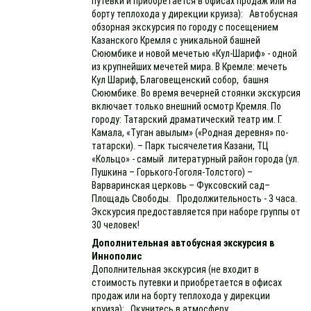
путевки и приобретается в офисах продаж или на
борту теплохода у дирекции круиза): Автобусная
обзорная экскурсия по городу с посещением
Казанского Кремля с уникальной башней
Сююмбике и новой мечетью «Кул-Шариф» - одной
из крупнейших мечетей мира. В Кремле: мечеть
Кул Шариф, Благовещенский собор, башня
Сююмбике. Во время вечерней стоянки экскурсия
включает только внешний осмотр Кремля. По
городу: Татарский драматический театр им. Г.
Камала, «Туган авылым» («Родная деревня» по-
татарски). – Парк тысячелетия Казани, ТЦ
«Кольцо» - самый литературный район города (ул.
Пушкина – Горького-Гоголя-Толстого) –
Варваринская церковь – Фуксовский сад–
Площадь Свободы. Продолжительность - 3 часа.
Экскурсия предоставляется при наборе группы от
30 человек!
Дополнительная автобусная экскурсия в
Иннополис
Дополнительная экскурсия (не входит в
стоимость путевки и приобретается в офисах
продаж или на борту теплохода у дирекции
круиза): Окунитесь в атмосферу