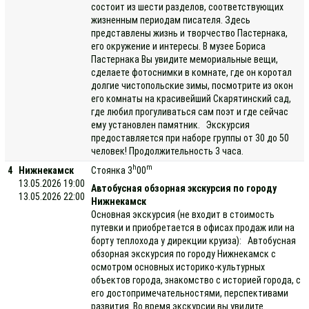
состоит из шести разделов, соответствующих
жизненным периодам писателя. Здесь
представлены жизнь и творчество Пастернака,
его окружение и интересы. В музее Бориса
Пастернака Вы увидите мемориальные вещи,
сделаете фотоснимки в комнате, где он коротал
долгие чистопольские зимы, посмотрите из окон
его комнаты на красивейший Скарятинский сад,
где любил прогуливаться сам поэт и где сейчас
ему установлен памятник. Экскурсия
предоставляется при наборе группы от 30 до 50
человек! Продолжительность 3 часа.
h
m
4
Нижнекамск
Стоянка 3
00
13.05.2026 19:00
Автобусная обзорная экскурсия по городу
13.05.2026 22:00
Нижнекамск
Основная экскурсия (не входит в стоимость
путевки и приобретается в офисах продаж или на
борту теплохода у дирекции круиза): Автобусная
обзорная экскурсия по городу Нижнекамск c
осмотром основных историко-культурных
объектов города, знакомство с историей города, с
его достопримечательностями, перспективами
развития. Во время экскурсии вы увидите