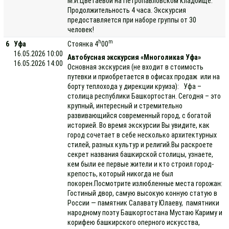
М.И.Цветаевой на Петропавловском кладбище.
Продолжительность 4 часа. Экскурсия
предоставляется при наборе группы от 30
человек!
h
m
6
Уфа
Стоянка 4
00
16.05.2026 10:00
Автобусная экскурсия «Многоликая Уфа»
16.05.2026 14:00
Основная экскурсия (не входит в стоимость
путевки и приобретается в офисах продаж или на
борту теплохода у дирекции круиза): Уфа –
столица республики Башкортостан. Сегодня – это
крупный, интересный и стремительно
развивающийся современный город, с богатой
историей. Во время экскурсии Вы увидите, как
город сочетает в себе несколько архитектурных
стилей, разных культур и религий.Вы раскроете
секрет названия башкирской столицы, узнаете,
кем были ее первые жители и кто строил город-
крепость, который никогда не был
покорен.Посмотрите излюбленные места горожан:
Гостиный двор, самую высокую конную статую в
России — памятник Салавату Юлаеву, памятники
народному поэту Башкортостана Мустаю Кариму и
корифею башкирского оперного искусства,