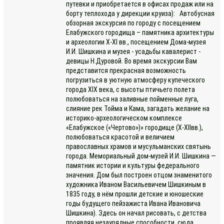
путевки и приобретается в офисах продаж или на
борту теплохода у дирекции круиза): Автобусная
обзорная экскурсия по городу с посещением
Елабужского городища – памятника архитектуры
и археологии X-XI вв., посещением Дома-музея
И.И. Шишкина и музея - усадьбы кавалерист -
девицы Н.Дуровой. Во время экскурсии Вам
представится прекрасная возможность
погрузиться в уютную атмосферу купеческого
города XIX века, с высоты птичьего полета
полюбоваться на заливные пойменные луга,
слияние рек Тойма и Кама, загадать желание на
историко-археологическом комплексе
«Елабужское («Чертово»)» городище (X-XIIвв.),
полюбоваться красотой и величием
православных храмов и мусульманских святынь
города. Мемориальный дом-музей И.И. Шишкина —
памятник истории и культуры федерального
значения. Дом был построен отцом знаменитого
художника Иваном Васильевичем Шишкиным в
1835 году, в нём прошли детские и юношеские
годы будущего пейзажиста Ивана Ивановича
Шишкина). Здесь он начал рисовать, с детства
проявляя незаурядные способности, сюда