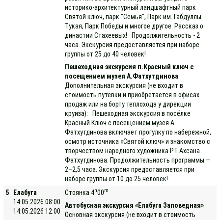
историко-архитектурный ландшафтный парк
Святой ключ, парк "Семья", Парк им. Габдуллы
Тукая, Парк Победы и многое другое. Рассказ о
династии Стахеевых! Продолжительность - 2
часа. Экскурсия предоставляется при наборе
группы от 25 до 40 человек!
Пешеходная экскурсия п.Красный ключ с
посещением музея А.Фатхутдинова
Дополнительная экскурсия (не входит в
стоимость путевки и приобретается в офисах
продаж или на борту теплохода у дирекции
круиза): Пешеходная экскурсия в посёлке
Красный Ключ с посещением музея А.
Фатхутдинова включает прогулку по набережной,
осмотр источника «Святой ключ» и знакомство с
творчеством народного художника РТ Ахсана
Фатхутдинова. Продолжительность программы —
2–2,5 часа. Экскурсия предоставляется при
наборе группы от 10 до 25 человек!
h
m
5
Елабуга
Стоянка 4
00
14.05.2026 08:00
Автобусная экскурсия «Елабуга Заповедная»
14.05.2026 12:00
Основная экскурсия (не входит в стоимость