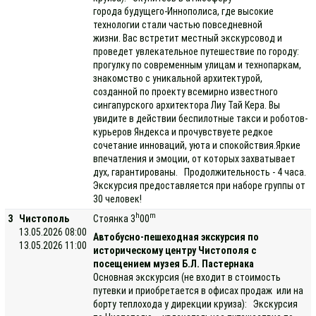
города будущего-Иннополиса, где высокие
технологии стали частью повседневной
жизни. Вас встретит местный экскурсовод и
проведет увлекательное путешествие по городу:
прогулку по современным улицам и технопаркам,
знакомство с уникальной архитектурой,
созданной по проекту всемирно известного
сингапурского архитектора Лиу Тай Кера. Вы
увидите в действии беспилотные такси и роботов-
курьеров Яндекса и прочувствуете редкое
сочетание инноваций, уюта и спокойствия.Яркие
впечатления и эмоции, от которых захватывает
дух, гарантированы. Продолжительность - 4 часа.
Экскурсия предоставляется при наборе группы от
30 человек!
h
m
3
Чистополь
Стоянка 3
00
13.05.2026 08:00
Автобусно-пешеходная экскурсия по
13.05.2026 11:00
историческому центру Чистополя с
посещением музея Б.Л. Пастернака
Основная экскурсия (не входит в стоимость
путевки и приобретается в офисах продаж или на
борту теплохода у дирекции круиза): Экскурсия