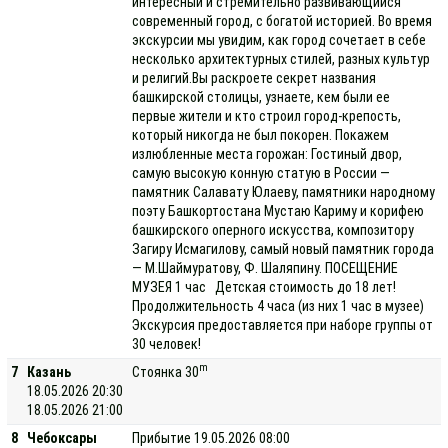
интересный и стремительно развивающийся
современный город, с богатой историей. Во время
экскурсии мы увидим, как город сочетает в себе
несколько архитектурных стилей, разных культур
и религий.Вы раскроете секрет названия
башкирской столицы, узнаете, кем были ее
первые жители и кто строил город-крепость,
который никогда не был покорен. Покажем
излюбленные места горожан: Гостиный двор,
самую высокую конную статую в России —
памятник Салавату Юлаеву, памятники народному
поэту Башкортостана Мустаю Кариму и корифею
башкирского оперного искусства, композитору
Загиру Исмагилову, самый новый памятник города
— М.Шаймуратову, Ф. Шаляпину. ПОСЕЩЕНИЕ
МУЗЕЯ 1 час Детская стоимость до 18 лет!
Продолжительность 4 часа (из них 1 час в музее)
Экскурсия предоставляется при наборе группы от
30 человек!
m
7
Казань
Стоянка 30
18.05.2026 20:30
18.05.2026 21:00
8
Чебоксары
Прибытие 19.05.2026 08:00