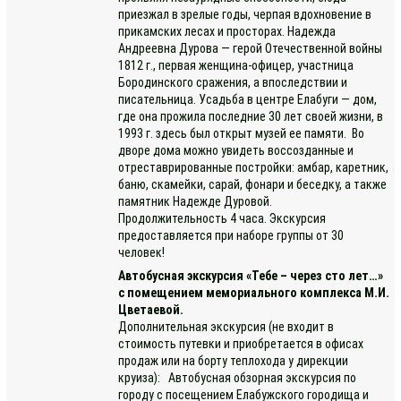
приезжал в зрелые годы, черпая вдохновение в
прикамских лесах и просторах. Надежда
Андреевна Дурова — герой Отечественной войны
1812 г., первая женщина-офицер, участница
Бородинского сражения, а впоследствии и
писательница. Усадьба в центре Елабуги — дом,
где она прожила последние 30 лет своей жизни, в
1993 г. здесь был открыт музей ее памяти. Во
дворе дома можно увидеть воссозданные и
отреставрированные постройки: амбар, каретник,
баню, скамейки, сарай, фонари и беседку, а также
памятник Надежде Дуровой.
Продолжительность 4 часа. Экскурсия
предоставляется при наборе группы от 30
человек!
Автобусная экскурсия «Тебе – через сто лет…»
с помещением мемориального комплекса М.И.
Цветаевой.
Дополнительная экскурсия (не входит в
стоимость путевки и приобретается в офисах
продаж или на борту теплохода у дирекции
круиза): Автобусная обзорная экскурсия по
городу с посещением Елабужского городища и