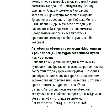
композитору Загиру Исмагилову, самый новый
памятник города — М.Шаймуратову, Ленину,
Шаляпину. А еще — дом-музей Аксакова,
загадочный дом купца Костерина и здание
Дворянского собрания, Парк Победы, Мечеть
Ляля-Тюлпан и др.Вы узнаете о традициях
настоящего башкирского гостеприимства.
Продолжительность 4 часа Экскурсия
предоставляется при наборе группы от 30
человек!
Автобусная обзорная экскурсия «Многоликая
Уфа» с посещением художественного музея
им. Нестерова
Основная экскурсия (не входит в стоимость
путевки и приобретается в офисах продаж или на
борту теплохода у дирекции круиза): Обзорная
автобусная экскурсия по городу c посещением
художественного музея им. Нестерова. Встреча с
представителем туроператора «Урал
Батыр». Автобусно-пешеходная обзорная
экскурсия по южной части города, с выходами на
объекты. Уфа – столица республики
Башкортостан. Сегодня – это крупный,