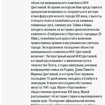
объектов мемориального комплекса М.И.
Цветаевой. Во время экскурсии Вам представится
прекрасная возможность погрузиться в уютную
атмосферу купеческого города XIX века, с высоты
птичьего полета полюбоваться на заливные
пойменные луга, слияние рек Тойма и Кама,
загадать желание на историко-археологическом
комплексе «Елабужское («Чертово»)» городище (X-
XIIвв.), полюбоваться красотой и величием
православных храмов и мусульманских святынь
города. Экскурсионное посещение объектов
мемориального комплекса М.И. Цветаевой
включает: Литературный музей М.И.Цветаевой,
который рассказывает о жизненном пути и
творчестве Поэта, о годах эмиграции, роковом
возвращении семьи на Родину. Дома Памяти
Марины Цветаевой, в котором Поэт прожила
последние 10 дней жизни, находясь в Елабуге в
эвакуации. В музее воссоздана обстановка
августа 1941 года. Музея «Портомойня» -
общественная прачечная XIX века, Музей
рассказывает об истории стирки и мыловарения в
нашем крае. Посещение официальной могилы