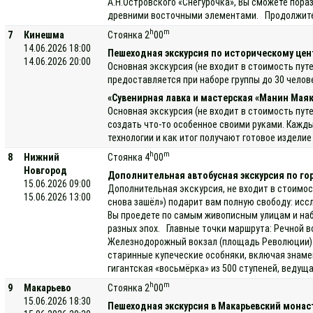
А.Н.Островского «Снегурочка», Вы сможете пора
древними восточными элементами. Продолжитель
h
m
7
Кинешма
Стоянка 2
00
14.06.2026 18:00
Пешеходная экскурсия по историческому цен
14.06.2026 20:00
Основная экскурсия (не входит в стоимость пут
предоставляется при наборе группы до 30 челов
«Сувенирная лавка и мастерская «Манин Маяк
Основная экскурсия (не входит в стоимость пут
создать что-то особенное своими руками. Кажды
технологии и как итог получают готовое издели
h
m
8
Нижний
Стоянка 4
00
Новгород
Дополнительная автобусная экскурсия по го
15.06.2026 09:00
Дополнительная экскурсия, не входит в стоимос
15.06.2026 13:00
снова зашёл») подарит вам полную свободу: исс
Вы проедете по самым живописным улицам и наб
разных эпох. Главные точки маршрута: Речной в
Железнодорожный вокзал (площадь Революции) —
старинные купеческие особняки, включая знаме
гигантская «восьмёрка» из 500 ступеней, ведущ
h
m
9
Макарьево
Стоянка 2
00
15.06.2026 18:30
Пешеходная экскурсия в Макарьевский мона