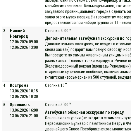
амбары, баня по-белому, баня по-черному, а та
марийских костюмов. Козьмодемьянск, как изве
захудалого провинциального городка сделать э
залов этого музея посвящён творчеству мастера
предоставляется при наборе группы от 11 челов
h
m
3
Нижний
Стоянка 4
00
Новгород
Дополнительная автобусная экскурсия по го
12.06.2026 09:00
Дополнительная экскурсия, не входит в стоимос
12.06.2026 13:00
снова зашёл») подарит вам полную свободу: исс
Вы проедете по самым живописным улицам и наб
разных эпох. Главные точки маршрута: Речной в
Железнодорожный вокзал (площадь Революции) —
старинные купеческие особняки, включая знаме
гигантская «восьмёрка» из 500 ступеней, ведущ
m
4
Кострома
Стоянка 15
13.06.2026 10:15
13.06.2026 10:30
h
m
5
Ярославль
Стоянка 5
00
13.06.2026 16:00
Автобусная обзорная экскурсия по городу
13.06.2026 21:00
Основная экскурсия (не входит в стоимость пут
Первомайский Бульвар с памятником Петру и Фе
древнейшего Спасо-Преображенского монастыря, 