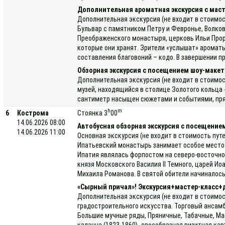
Дополнительная ароматная экскурсия с маст
Дополнительная экскурсия (не входит в стоимос
Бульвар с памятником Петру и Февронье, Волко
Преображенского монастыря, церковь Ильи Проро
которые они хранят. Зрители «услышат» ароматы
составления благовоний – кодо. В завершении п
Обзорная экскурсия с посещением шоу-макет
Дополнительная экскурсия (не входит в стоимос
музей, находящийся в столице Золотого кольца 
сантиметр насыщен сюжетами и событиями, прямо
h
m
6
Кострома
Стоянка 3
00
14.06.2026 08:00
Автобусная обзорная экскурсия с посещени
14.06.2026 11:00
Основная экскурсия (не входит в стоимость пут
Ипатьевский монастырь занимает особое место. 
Ипатия являлась форпостом на северо-восточном
князя Московского Василия II Темного, царей И
Михаила Романова. В святой обители начиналось
«Сырный причал»! Экскурсия+мастер-класс+
Дополнительная экскурсия (не входит в стоимос
градостроительного искусства. Торговый ансамб
Большие мучные ряды, Пряничные, Табачные, Мас
каланча (1823-1860)- своеобразная визитная ка