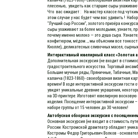
плесенью, увидеть как старшие сыры ухаживают
Что вас ожидает : На мастер классе под чутким
этом случае у нас будет чем вас удивить ! Набо
"Лучший сыр России", золотого призёра конкурс
сыры ухаживают за более молодыми, узнаете, пр
почему именно молоко — это душа сыра. Узнаете
конфитюром, мёдом…, мы объясним все тонкости 
Кнолле), деликатесных сливочных масел, сырных
Интерактивный ювелирный класс «Золотая а
Дополнительная экскурсия (не входит в стоимос
градостроительного искусства. Торговый ансамб
Большие мучные ряды, Пряничные, Табачные, Мас
каланча (1823-1860)- своеобразная визитная к
времен! В ходе интерактивной экскурсии гости 
увидят уникальные древние украшения, некотор
на 3D-принтере. Изготовят ювелирную восковую 
изделия. Посещение интерактивной экскурсии – 
наборе группы от 15 человек до 30 человек!
Автобусная обзорная экскурсия с посещение
Основная экскурсия (не входит в стоимость пут
России. Костромской драмтеатр обладает уника
Костромы Федор Григорьевич Волков - основате