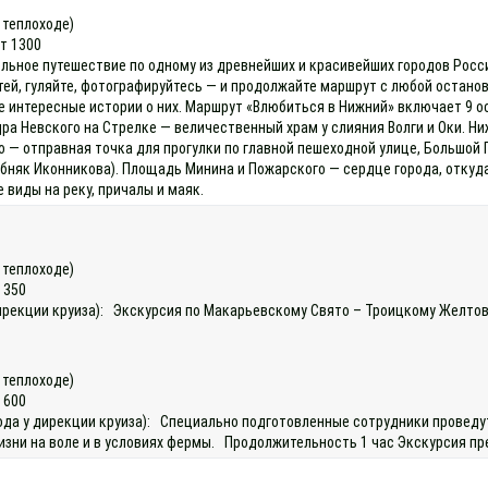
а теплоходе)
ет 1300
льное путешествие по одному из древнейших и красивейших городов России
тей, гуляйте, фотографируйтесь — и продолжайте маршрут с любой останов
е интересные истории о них. Маршрут «Влюбиться в Нижний» включает 9
ра Невского на Стрелке — величественный храм у слияния Волги и Оки. Н
— отправная точка для прогулки по главной пешеходной улице, Большой 
бняк Иконникова). Площадь Минина и Пожарского — сердце города, откуд
 виды на реку, причалы и маяк.
а теплоходе)
 350
у дирекции круиза): Экскурсия по Макарьевскому Свято – Троицкому Желт
а теплоходе)
 600
охода у дирекции круиза): Специально подготовленные сотрудники провед
изни на воле и в условиях фермы. Продолжительность 1 час Экскурсия пр