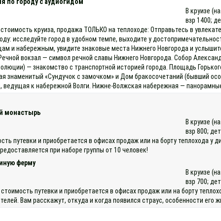
я по городу с аудиогидом
В круизе (н
взр 1400; д
 стоимость круиза, продажа ТОЛЬКО на теплоходе: Отправьтесь в увлекате
оду: исследуйте город в удобном темпе, выходите у достопримечательнос
ам и набережным, увидите знаковые места Нижнего Новгорода и услышит
Речной вокзал — символ речной славы Нижнего Новгорода. Собор Александ
люции) — знакомство с транспортной историей города. Площадь Горького 
ая знаменитый «Сундучок с замочком» и Дом бракосочетаний (бывший осо
й, ведущая к набережной Волги. Нижне‑Волжская набережная — панорамные
ий монастырь
В круизе (н
взр 800; дет
мость путевки и приобретается в офисах продаж или на борту теплохода 
предоставляется при наборе группы от 10 человек!
синую ферму
В круизе (н
взр 700; дет
 стоимость путевки и приобретается в офисах продаж или на борту тепл
елей. Вам расскажут, откуда и когда появился страус, особенности его ж