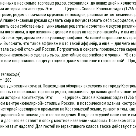
нных в несколько торговых рядов, сохранился до наших дней и является о
 истории, архитектуры.Это: - Церковь Спаса в Красных рядах (1766 г.),
остроме, рядом с причалом круизных теплоходов, располагается семейна
. А главное- своими руками сделать сыр и почувствовать себя сыродело
вать свои собственные , уникальные рецепты и сочетания вкусов различн
м логотипом, а при желании сделаем и вашу авторскую наклейку и вы их в
 своей текстуре, ароматике, вкусовому профилю. На нашей сыроварне мы п
». Выясните, что такое аффинаж и кто такой аффинёр, а ещё — для чего 
 стала сырной столицей России. Погрузитесь в секреты производства сыр
России невозможно сделать сыры, достойные европейского уровня. *В сто
то вам понравилось на дегустации и даже мороженое с горгонзолой! Продо
а теплоходе)
ет 1200
ода у дирекции круиза): Пешеходная обзорная экскурсия по городу Костро
нных в несколько торговых рядов, сохранился до наших дней и является о
 истории, архитектуры.Это: - Церковь Спаса в Красных рядах (1766 г.),
мом центре «ювелирной» столицы России, в историческом здании костро
 историей ювелирного промысла на Костромской земле, узнают о том, как
 украшений от эскиза до готового изделия. В ходе экскурсий наши гости
 и для чего ее ставят в опоку, местное название - «калоша». Познакомя
ций хватит надолго! Для гостей интерактивного класса также действуют с