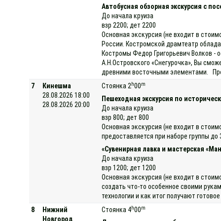
Автобусная обзорная экскурсия с п
До начала круиза
взр 2200; дет 2200
Основная экскурсия (не входит в стоим
России. Костромской драмтеатр облада
Костромы Федор Григорьевич Волков - 
А.Н.Островского «Снегурочка», Вы смож
древними восточными элементами. Прод
h
m
7
Кинешма
Стоянка 2
00
28.08.2026 18:00
Пешеходная экскурсия по историческ
28.08.2026 20:00
До начала круиза
взр 800; дет 800
Основная экскурсия (не входит в стоим
предоставляется при наборе группы до 
«Сувенирная лавка и мастерская «Ман
До начала круиза
взр 1200; дет 1200
Основная экскурсия (не входит в стоим
создать что-то особенное своими рукам
технологии и как итог получают готово
h
m
8
Нижний
Стоянка 4
00
Новгород