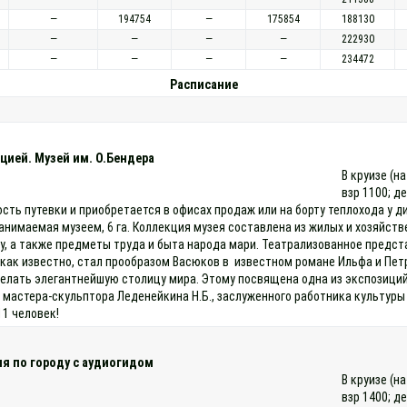
—
194754
—
175854
188130
—
—
—
—
222930
—
—
—
—
234472
Расписание
цией. Музей им. О.Бендера
В круизе (н
взр 1100; д
ость путевки и приобретается в офисах продаж или на борту теплохода у
анимаемая музеем, 6 га. Коллекция музея составлена из жилых и хозяйстве
му, а также предметы труда и быта народа мари. Театрализованное предс
как известно, стал прообразом Васюков в известном романе Ильфа и Пет
елать элегантнейшую столицу мира. Этому посвящена одна из экспозиций
 мастера-скульптора Леденейкина Н.Б., заслуженного работника культуры
11 человек!
я по городу с аудиогидом
В круизе (н
взр 1400; д