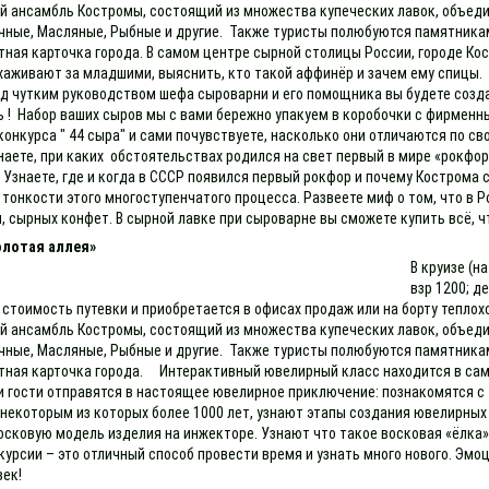
й ансамбль Костромы, состоящий из множества купеческих лавок, объедине
ные, Масляные, Рыбные и другие. Также туристы полюбуются памятниками
итная карточка города. В самом центре сырной столицы России, городе К
хаживают за младшими, выяснить, кто такой аффинёр и зачем ему спицы
д чутким руководством шефа сыроварни и его помощника вы будете созда
ть ! Набор ваших сыров мы с вами бережно упакуем в коробочки с фирменны
 конкурса " 44 сыра" и сами почувствуете, насколько они отличаются по
аете, при каких обстоятельствах родился на свет первый в мире «рокфор
 Узнаете, где и когда в СССР появился первый рокфор и почему Кострома
онкости этого многоступенчатого процесса. Развеете миф о том, что в 
, сырных конфет. В сырной лавке при сыроварне вы сможете купить всё, ч
олотая аллея»
В круизе (н
взр 1200; д
 стоимость путевки и приобретается в офисах продаж или на борту теплох
й ансамбль Костромы, состоящий из множества купеческих лавок, объедине
ные, Масляные, Рыбные и другие. Также туристы полюбуются памятниками
зитная карточка города. Интерактивный ювелирный класс находится в са
и гости отправятся в настоящее ювелирное приключение: познакомятся с
 некоторым из которых более 1000 лет, узнают этапы создания ювелирных
осковую модель изделия на инжекторе. Узнают что такое восковая «ёлка»
урсии – это отличный способ провести время и узнать много нового. Эмо
век!