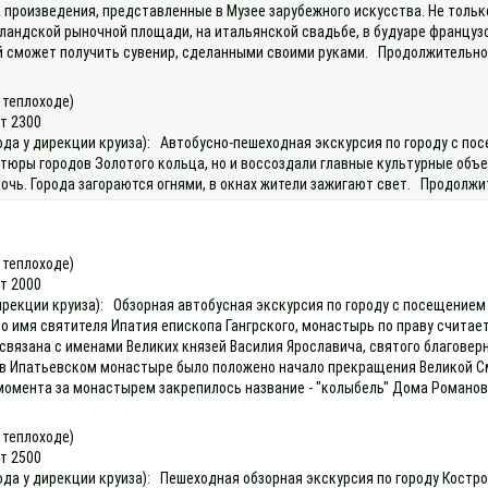
 произведения, представленные в Музее зарубежного искусства. Не тольк
ландской рыночной площади, на итальянской свадьбе, в будуаре французс
й сможет получить сувенир, сделанными своими руками. Продолжительност
а теплоходе)
ет 2300
хода у дирекции круиза): Автобусно-пешеходная экскурсия по городу с по
атюры городов Золотого кольца, но и воссоздали главные культурные объ
чь. Города загораются огнями, в окнах жители зажигают свет. Продолжит
а теплоходе)
ет 2000
 дирекции круиза): Обзорная автобусная экскурсия по городу с посещение
 имя святителя Ипатия епископа Гангрского, монастырь по праву считаетс
связана с именами Великих князей Василия Ярославича, святого благовер
веке в Ипатьевском монастыре было положено начало прекращения Великой 
момента за монастырем закрепилось название - "колыбель" Дома Романовы
а теплоходе)
ет 2500
ода у дирекции круиза): Пешеходная обзорная экскурсия по городу Костр