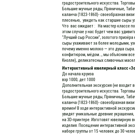
градостроительного искусства. Торговы
Большие мучные ряды, Пряничные, Табач
каланча (1823-1860)- своеобразная виз
плесенью, увидеть как старшие сыры у
Что вас ожидает : На мастер классе по
этом случае у нас будет чем вас удиви
"Лучший сыр России", золотого призёра
сыры ухаживают за более молодыми, узн
почему именно молоко — это душа сыра.
конфитюром, мёдом…, мы объясним все т
Кнолле), деликатесных сливочных масел
Интерактивный ювелирный класс «З
До начала круиза
взр 1000; дет 1000
Дополнительная экскурсия (не входит в
градостроительного искусства. Торговы
Большие мучные ряды, Пряничные, Табач
каланча (1823-1860)- своеобразная ви
времен! В ходе интерактивной экскурси
увидят уникальные древние украшения,
на 3D-принтере. Изготовят ювелирную в
изделия. Посещение интерактивной экск
наборе группы от 15 человек до 30 чело