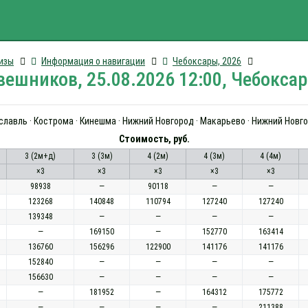
изы
Информация о навигации
Чебоксары, 2026
ешников, 25.08.2026 12:00, Чебокса
славль · Кострома · Кинешма · Нижний Новгород · Макарьево · Нижний Новг
Стоимость, руб.
3 (2м+д)
3 (3м)
4 (2м)
4 (3м)
4 (4м)
×3
×3
×3
×3
×3
98938
—
90118
—
—
123268
140848
110794
127240
127240
139348
—
—
—
—
—
169150
—
152770
163414
136760
156296
122900
141176
141176
152840
—
—
—
—
156630
—
—
—
—
—
181952
—
164312
175772
—
—
—
—
211388