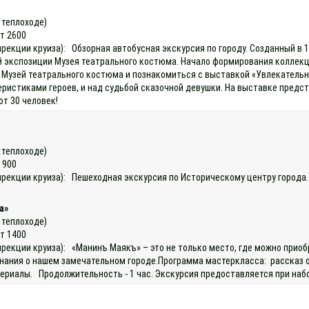
а теплоходе)
ет 2600
дирекции круиза): Обзорная автобусная экскурсия по городу. Созданный в
экспозиции Музея театрального костюма. Начало формирования коллекции
 Музей театрального костюма и познакомиться с выставкой «Увлекательн
теристиками героев, и над судьбой сказочной девушки. На выставке пред
т 30 человек!
а теплоходе)
 900
 дирекции круиза): Пешеходная экскурсия по Историческому центру город
а»
а теплоходе)
ет 1400
 дирекции круиза): «Манинъ Маякъ» – это не только место, где можно пр
нания о нашем замечательном городе.Программа мастеркласса: рассказ об
ериалы. Продолжительность - 1 час. Экскурсия предоставляется при набор