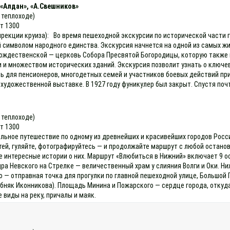
«Алдан», «А.Свешников»
а теплоходе)
ет 1300
дирекции круиза): Во время пешеходной экскурсии по исторической части 
шей символом народного единства. Экскурсия начнется на одной из самых 
 Рождественской — церковь Собора Пресвятой Богородицы, которую такж
 и множеством исторических зданий. Экскурсия позволит узнать о ключев
ть для пенсионеров, многодетных семей и участников боевых действий пр
 художественной выставке. В 1927 году фуникулер был закрыт. Спустя по
а теплоходе)
ет 1300
льное путешествие по одному из древнейших и красивейших городов России
тей, гуляйте, фотографируйтесь — и продолжайте маршрут с любой останов
е интересные истории о них. Маршрут «Влюбиться в Нижний» включает 9
ра Невского на Стрелке — величественный храм у слияния Волги и Оки. Н
— отправная точка для прогулки по главной пешеходной улице, Большой 
бняк Иконникова). Площадь Минина и Пожарского — сердце города, откуд
 виды на реку, причалы и маяк.