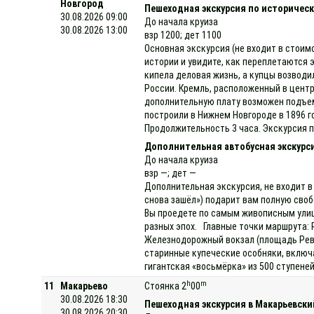
Новгород
Пешеходная экскурсия по историческ
30.08.2026 09:00
До начала круиза
30.08.2026 13:00
взр 1200; дет 1100
Основная экскурсия (не входит в стоим
истории и увидите, как переплетаются 
кипела деловая жизнь, а купцы возвод
России. Кремль, расположенный в центр
дополнительную плату возможен подъем 
построили в Нижнем Новгороде в 1896 г
Продолжительность 3 часа. Экскурсия 
Дополнительная автобусная экскурси
До начала круиза
взр —; дет —
Дополнительная экскурсия, не входит в
снова зашёл») подарит вам полную своб
Вы проедете по самым живописным улиц
разных эпох. Главные точки маршрута: 
Железнодорожный вокзал (площадь Рево
старинные купеческие особняки, включ
гигантская «восьмёрка» из 500 ступене
h
m
11
Макарьево
Стоянка 2
00
30.08.2026 18:30
Пешеходная экскурсия в Макарьевск
30.08.2026 20:30