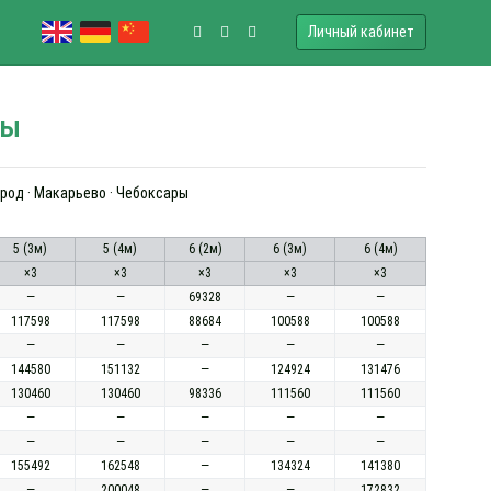
Личный кабинет
ры
ород · Макарьево · Чебоксары
5 (3м)
5 (4м)
6 (2м)
6 (3м)
6 (4м)
×3
×3
×3
×3
×3
—
—
69328
—
—
117598
117598
88684
100588
100588
—
—
—
—
—
144580
151132
—
124924
131476
130460
130460
98336
111560
111560
—
—
—
—
—
—
—
—
—
—
155492
162548
—
134324
141380
—
200048
—
—
172832