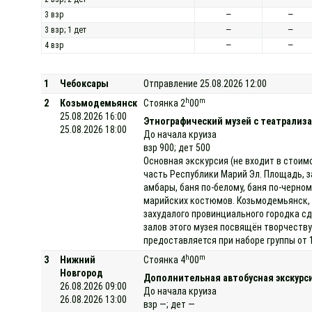
3 взр
—
—
3 взр; 1 дет
—
—
4 взр
—
—
1
Чебоксары
Отправление 25.08.2026 12:00
h
m
2
Козьмодемьянск
Стоянка 2
00
25.08.2026 16:00
Этнографический музей с театрализа
25.08.2026 18:00
До начала круиза
взр 900; дет 500
Основная экскурсия (не входит в стоим
часть Республики Марий Эл. Площадь, з
амбары, баня по-белому, баня по-черно
марийских костюмов. Козьмодемьянск, 
захудалого провинциального городка сд
залов этого музея посвящён творчеству
предоставляется при наборе группы от 
h
m
3
Нижний
Стоянка 4
00
Новгород
Дополнительная автобусная экскурси
26.08.2026 09:00
До начала круиза
26.08.2026 13:00
взр —; дет —