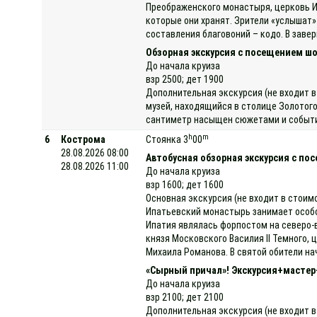
Преображенского монастыря, церковь Ил
которые они хранят. Зрители «услышат»
составления благовоний – кодо. В заве
Обзорная экскурсия с посещением шо
До начала круиза
взр 2500; дет 1900
Дополнительная экскурсия (не входит в
музей, находящийся в столице Золотого
сантиметр насыщен сюжетами и событиям
h
m
6
Кострома
Стоянка 3
00
28.08.2026 08:00
Автобусная обзорная экскурсия с п
28.08.2026 11:00
До начала круиза
взр 1600; дет 1600
Основная экскурсия (не входит в стоим
Ипатьевский монастырь занимает особое
Ипатия являлась форпостом на северо-в
князя Московского Василия II Темного,
Михаила Романова. В святой обители на
«Сырный причал»! Экскурсия+мастер
До начала круиза
взр 2100; дет 2100
Дополнительная экскурсия (не входит в