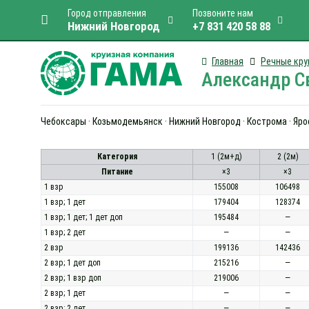
Город отправления
Позвоните нам
Нижний Новгород
+7 831 420 58 88
Главная
Речные кру
Александр Св
Чебоксары · Козьмодемьянск · Нижний Новгород · Кострома · Яро
Категория
1 (2м+д)
2 (2м)
Питание
×3
×3
1 взр
155008
106498
1 взр; 1 дет
179404
128374
1 взр; 1 дет; 1 дет доп
195484
—
1 взр; 2 дет
—
—
2 взр
199136
142436
2 взр; 1 дет доп
215216
—
2 взр; 1 взр доп
219006
—
2 взр; 1 дет
—
—
2 взр; 2 дет
—
—