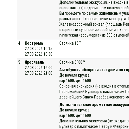
Дополнительная экскурсия, не входит в
снова зашёл») подарит вам полную своб
Вы проедете по самым живописным улиц
разных эпох. Главные точки маршрута: 
Железнодорожный вокзал (площадь Рево
старинные купеческие особняки, включ
гигантская «восьмёрка» из 500 ступене
m
4
Кострома
Стоянка 15
27.08.2026 10:15
27.08.2026 10:30
h
m
5
Ярославль
Стоянка 5
00
27.08.2026 16:00
Автобусная обзорная экскурсия по го
27.08.2026 21:00
До начала круиза
взр 1600; дет 1600
Основная экскурсия (не входит в стоим
Первомайский Бульвар с памятником Пе
древнейшего Спасо-Преображенского мон
Дополнительная ароматная экскурсия
До начала круиза
взр 1600; дет 1600
Дополнительная экскурсия (не входит в
Бульвар с памятником Петру и Февронь