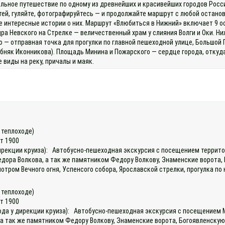
льное путешествие по одному из древнейших и красивейших городов России
тей, гуляйте, фотографируйтесь — и продолжайте маршрут с любой останов
е интересные истории о них. Маршрут «Влюбиться в Нижний» включает 9
ра Невского на Стрелке — величественный храм у слияния Волги и Оки. Н
— отправная точка для прогулки по главной пешеходной улице, Большой 
бняк Иконникова). Площадь Минина и Пожарского — сердце города, откуд
 виды на реку, причалы и маяк.
а теплоходе)
ет 1900
 дирекции круиза): Автобусно-пешеходная экскурсия с посещением террит
дора Волкова, а так же памятником Федору Волкову, Знаменские ворота,
тром Вечного огня, Успенсого собора, Ярославской стрелки, прогулка по
а теплоходе)
ет 1900
хода у дирекции круиза): Автобусно-пешеходная экскурсия с посещением 
а так же памятником Федору Волкову, Знаменские ворота, Богоявленску