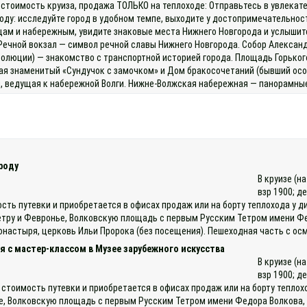
 стоимость круиза, продажа ТОЛЬКО на теплоходе: Отправьтесь в увлекате
оду: исследуйте город в удобном темпе, выходите у достопримечательнос
ам и набережным, увидите знаковые места Нижнего Новгорода и услышит
Речной вокзал — символ речной славы Нижнего Новгорода. Собор Александ
люции) — знакомство с транспортной историей города. Площадь Горького 
ая знаменитый «Сундучок с замочком» и Дом бракосочетаний (бывший осо
й, ведущая к набережной Волги. Нижне‑Волжская набережная — панорамные
роду
В круизе (н
взр 1900; д
ость путевки и приобретается в офисах продаж или на борту теплохода у
тру и Февронье, Волковскую площадь с первым Русским Тетром имени Фе
астыря, церковь Ильи Пророка (без посещения). Пешеходная часть с осмо
 с мастер-классом в Музее зарубежного искусства
В круизе (н
взр 1900; д
 стоимость путевки и приобретается в офисах продаж или на борту тепло
е, Волковскую площадь с первым Русским Тетром имени Федора Волкова, 