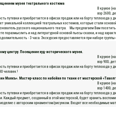
осещением музея театрального костюма
В круизе (н
взр 2600; д
ость путевки и приобретается в офисах продаж или на борту теплохода у 
ет уникальной коллекцией театральных костюмов, которые стали основой 
основатель русского национального театра. Мы предлагаем Вам посетить
ете поразмыслить и над литературной основой пьесы-сказки, и над харак
олжительность - 3 часа. Экскурсия предоставляется при наборе группы о
ому центру. Посещение худ-исторического музея.
В круизе (н
взр 900; дет
ость путевки и приобретается в офисах продаж или на борту теплохода у
30 человек !
ин Маякъ». Мастер-класс по набойке по ткани от мастерской «Таволг
В круизе (н
взр 1400; д
ость путевки и приобретается в офисах продаж или на борту теплохода у
и. Каждый предмет, созданный в этой мастерской, будет хранить воспоми
е изделие с авторским орнаментом/рисунком. Входят все необходимые мат