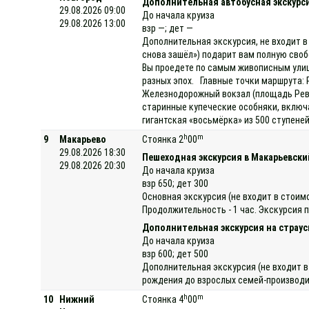
Дополнительная автобусная экскурси
29.08.2026 09:00
До начала круиза
29.08.2026 13:00
взр —; дет —
Дополнительная экскурсия, не входит в
снова зашёл») подарит вам полную своб
Вы проедете по самым живописным улиц
разных эпох. Главные точки маршрута: 
Железнодорожный вокзал (площадь Рево
старинные купеческие особняки, включ
гигантская «восьмёрка» из 500 ступене
h
m
9
Макарьево
Стоянка 2
00
29.08.2026 18:30
Пешеходная экскурсия в Макарьевск
29.08.2026 20:30
До начала круиза
взр 650; дет 300
Основная экскурсия (не входит в стои
Продолжительность - 1 час. Экскурсия 
Дополнительная экскурсия на страу
До начала круиза
взр 600; дет 500
Дополнительная экскурсия (не входит в
рождения до взрослых семей-производит
h
m
10
Нижний
Стоянка 4
00