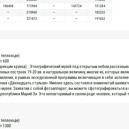
166404
173964
—
143724
151284
—
210960
—
—
182232
—
221872
—
—
191632
а теплоходе)
ет 600
 дирекции круиза): Этнографический музей под открытым небом рассказы
нных построек 19-20 вв. в натуральную величину, многие из, которых явл
тавление, в рамках экскурсионной программы включающее в себя: исполне
рова «Двенадцать стульев». Именно здесь состоялся знаменитый шахматны
 музея. Захватив с собой фотоаппарат, вы можете сфотографироваться в 
 республики Марий Эл. Это неповторимый в своем роде человек, который 
а теплоходе)
ет 1300