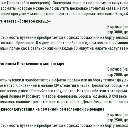
ьи Пророка (без посещения). Экскурсия позволит по-новому взглянуть на
 ароматы, которые можно было ощутить несколько столетий назад: на гол
ршении прогулки – мастер-класс по изготовлению ароматного саше. Кажды
у-макета «Золотое кольцо»
В круизе (н
взр 3000; д
 стоимость путевки и приобретается в офисах продаж или на борту тепло
 кольца - Ярославле. В музее не просто собрали в одном помещении мини
и, прямо как в реальной жизни. Каждые 10 минут на макете наступает но
осещением Ипатьевского монастыря
В круизе (н
взр 2000; д
ость путевки и приобретается в офисах продаж или на борту теплохода у
 место. Основанный в начале XIV столетия в честь Пресвятой Троицы и во
осточном рубеже Российского государства. История обители в это время 
 царей Иоанна IV Грозного, Федора Иоанновича, Бориса Годунова. В XVII 
чиналось славное трехсотлетнее царствование Дома Романовых. С этого 
-класс+дегустация на семейной ремесленной сыроварне
В круизе (н
взр 2500; д
 стоимость путевки и приобретается в офисах продаж или на борту теплох