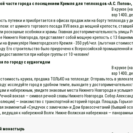
ой части города с посещением Кремля для теплоходов «А.С. Попов», 
В круизе (н
взр 1400; д
ость путевки и приобретается в офисах продаж или на борту теплохода у 
эпохи: от шумного торгового посада XVII века до мощной крепости, став
или роскошные особняки и храмы. Главная достопримечательность улицы
е Нижнего Новгорода, представляет собой мощную крепость с 13 башнями
на фуникулёре Нижегородского Кремля - 350 руб/чел. (льготная стоимос
оду. Его строительство было приурочено к Всероссийской промышленной и
предоставляется при наборе группы от 10 человек!
я по городу с аудиогидом
В круизе (н
взр 1400; д
 стоимость круиза, продажа ТОЛЬКО на теплоходе: Отправьтесь в увлекате
оду: исследуйте город в удобном темпе, выходите у достопримечательнос
ам и набережным, увидите знаковые места Нижнего Новгорода и услышит
Речной вокзал — символ речной славы Нижнего Новгорода. Собор Александ
люции) — знакомство с транспортной историей города. Площадь Горького 
ая знаменитый «Сундучок с замочком» и Дом бракосочетаний (бывший осо
й, ведущая к набережной Волги. Нижне‑Волжская набережная — панорамные
ий монастырь