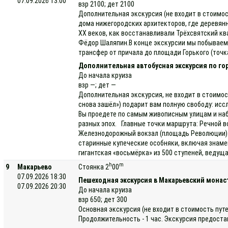
07.09.2026 13:00
взр 2100; дет 2100
Дополнительная экскурсия (не входит в стоимос
дома нижегородских архитекторов, где деревянн
XX веков, как восстанавливали Трёхсвятский кв
Фёдор Шаляпин.В конце экскурсии мы побываем в
трансфер от причала до площади Горького (точк
Дополнительная автобусная экскурсия по го
До начала круиза
взр —; дет —
Дополнительная экскурсия, не входит в стоимос
снова зашёл») подарит вам полную свободу: исс
Вы проедете по самым живописным улицам и наб
разных эпох. Главные точки маршрута: Речной в
Железнодорожный вокзал (площадь Революции) —
старинные купеческие особняки, включая знаме
гигантская «восьмёрка» из 500 ступеней, ведущ
h
m
9
Макарьево
Стоянка 2
00
07.09.2026 18:30
Пешеходная экскурсия в Макарьевский мона
07.09.2026 20:30
До начала круиза
взр 650; дет 300
Основная экскурсия (не входит в стоимость пу
Продолжительность - 1 час. Экскурсия предоста