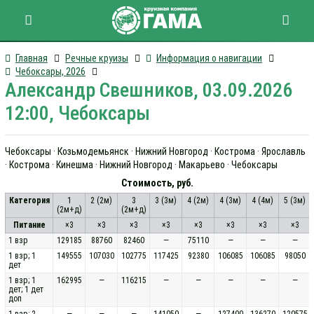
Главная
Речные круизы
Информация о навигации
Чебоксары, 2026
Александр Свешников, 03.09.2026
12:00, Чебоксары
Чебоксары · Козьмодемьянск · Нижний Новгород · Кострома · Ярославль
· Кострома · Кинешма · Нижний Новгород · Макарьево · Чебоксары
Стоимость, руб.
Категория
1
2 (2м)
3
3 (3м)
4 (2м)
4 (3м)
4 (4м)
5 (3м)
(2м+д)
(2м+д)
Питание
×3
×3
×3
×3
×3
×3
×3
×3
1 взр
129185
88760
82460
—
75110
—
—
—
1 взр; 1
149555
107030
102775
117425
92380
106085
106085
98050
дет
1 взр; 1
162995
—
116215
—
—
—
—
—
дет; 1 дет
доп
1 взр; 2
—
—
—
141050
—
127400
136270
120575