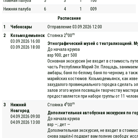
Главная палуба
5
3
1
106
Нижняя палуба
6
4
1
009
Расписание
1
Чебоксары
Отправление 03.09.2026 12:00
h
m
2
Козьмодемьянск
Стоянка 2
00
03.09.2026 16:00
Этнографический музей с театрализацией. Му
03.09.2026 18:00
До начала круиза
взр 900; дет 500
Основная экскурсия (не входит в стоимость пут
часть Республики Марий Эл. Площадь, занимаемая
амбары, баня по-белому, баня по-черному, а та
марийских костюмов. Козьмодемьянск, как изве
захудалого провинциального городка сделать э
залов этого музея посвящён творчеству мастера
предоставляется при наборе группы от 11 челов
h
m
3
Нижний
Стоянка 4
00
Новгород
Дополнительная автобусная экскурсия по го
04.09.2026 09:00
До начала круиза
04.09.2026 13:00
взр —; дет —
Дополнительная экскурсия, не входит в стоимос
снова зашёл») подарит вам полную свободу: исс