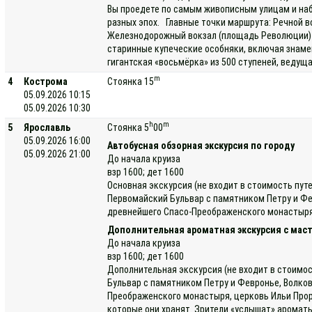
Вы проедете по самым живописным улицам и наб
разных эпох. Главные точки маршрута: Речной в
Железнодорожный вокзал (площадь Революции) —
старинные купеческие особняки, включая знаме
гигантская «восьмёрка» из 500 ступеней, ведущ
m
4
Кострома
Стоянка 15
05.09.2026 10:15
05.09.2026 10:30
h
m
5
Ярославль
Стоянка 5
00
05.09.2026 16:00
Автобусная обзорная экскурсия по городу
05.09.2026 21:00
До начала круиза
взр 1600; дет 1600
Основная экскурсия (не входит в стоимость пут
Первомайский Бульвар с памятником Петру и Фе
древнейшего Спасо-Преображенского монастыря, 
Дополнительная ароматная экскурсия с маст
До начала круиза
взр 1600; дет 1600
Дополнительная экскурсия (не входит в стоимос
Бульвар с памятником Петру и Февронье, Волко
Преображенского монастыря, церковь Ильи Проро
которые они хранят. Зрители «услышат» ароматы