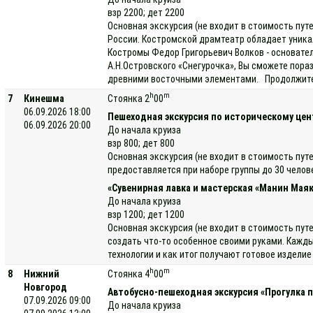
взр 2200; дет 2200
Основная экскурсия (не входит в стоимость пут
России. Костромской драмтеатр обладает уника
Костромы Федор Григорьевич Волков - основате
А.Н.Островского «Снегурочка», Вы сможете пора
древними восточными элементами. Продолжитель
h
m
7
Кинешма
Стоянка 2
00
06.09.2026 18:00
Пешеходная экскурсия по историческому цен
06.09.2026 20:00
До начала круиза
взр 800; дет 800
Основная экскурсия (не входит в стоимость пут
предоставляется при наборе группы до 30 челов
«Сувенирная лавка и мастерская «Манин Маяк
До начала круиза
взр 1200; дет 1200
Основная экскурсия (не входит в стоимость пут
создать что-то особенное своими руками. Кажды
технологии и как итог получают готовое издели
h
m
8
Нижний
Стоянка 4
00
Новгород
Автобусно-пешеходная экскурсия «Прогулка 
07.09.2026 09:00
До начала круиза