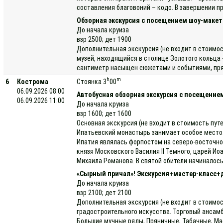
составления благовоний – кодо. В завершении п
Обзорная экскурсия с посещением шоу-макет
До начала круиза
взр 2500; дет 1900
Дополнительная экскурсия (не входит в стоимос
музей, находящийся в столице Золотого кольца 
сантиметр насыщен сюжетами и событиями, прямо
h
m
6
Кострома
Стоянка 3
00
06.09.2026 08:00
Автобусная обзорная экскурсия с посещени
06.09.2026 11:00
До начала круиза
взр 1600; дет 1600
Основная экскурсия (не входит в стоимость пут
Ипатьевский монастырь занимает особое место. 
Ипатия являлась форпостом на северо-восточном
князя Московского Василия II Темного, царей И
Михаила Романова. В святой обители начиналось
«Сырный причал»! Экскурсия+мастер-класс+
До начала круиза
взр 2100; дет 2100
Дополнительная экскурсия (не входит в стоимос
градостроительного искусства. Торговый ансамб
Большие мучные ряды, Пряничные, Табачные, Мас