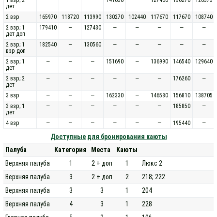
дет
2 взр
165970
118720
113990
130270
102440
117670
117670
108740
2 взр; 1
179410
—
127430
—
—
—
—
—
дет доп
2 взр; 1
182540
—
130560
—
—
—
—
—
взр доп
2 взр; 1
—
—
—
151690
—
136990
146540
129640
дет
2 взр; 2
—
—
—
—
—
—
176260
—
дет
3 взр
—
—
—
162330
—
146580
156810
138705
3 взр; 1
—
—
—
—
—
—
185850
—
дет
4 взр
—
—
—
—
—
—
195440
—
Доступные для бронирования каюты
Палуба
Категория
Места
Каюты
Верхняя палуба
1
2 + доп
1
Люкс 2
Верхняя палуба
3
2 + доп
2
218; 222
Верхняя палуба
3
3
1
204
Верхняя палуба
4
3
1
228