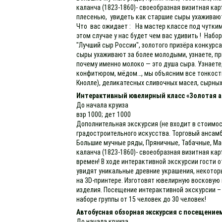
каланча (1823-1860)- своеобразная визитная ка
плесенью, увидеть как старшие сыры ухаживают
Что вас ожидает : На мастер классе под чутким
этом случае у нас будет чем вас удивить ! Набо
"Лучший сыр России", золотого призёра конкурс
сыры ухаживают за более молодыми, узнаете, пр
почему именно молоко — это душа сыра. Узнаете
конфитюром, мёдом…, мы объясним все тонкости 
Кнолле), деликатесных сливочных масел, сырных
Интерактивный ювелирный класс «Золотая а
До начала круиза
взр 1000; дет 1000
Дополнительная экскурсия (не входит в стоимос
градостроительного искусства. Торговый ансамб
Большие мучные ряды, Пряничные, Табачные, Мас
каланча (1823-1860)- своеобразная визитная к
времен! В ходе интерактивной экскурсии гости 
увидят уникальные древние украшения, некотор
на 3D-принтере. Изготовят ювелирную восковую 
изделия. Посещение интерактивной экскурсии – 
наборе группы от 15 человек до 30 человек!
Автобусная обзорная экскурсия с посещение
До начала круиза