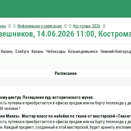
изы
Информация о навигации
Кострома, 2026
ешников, 14.06.2026 11:00, Костром
 Казань · Елабуга · Казань · Чебоксары · Козьмодемьянск · Нижний Новгород
Расписание
ому центру. Посещение худ-исторического музея.
ость путевки и приобретается в офисах продаж или на борту теплохода у
30 человек !
ин Маякъ». Мастер-класс по набойке по ткани от мастерской «Таволг
ость путевки и приобретается в офисах продаж или на борту теплохода у
и. Каждый предмет, созданный в этой мастерской, будет хранить воспоми