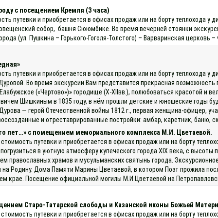
роду с посещением Кремля (3 часа)
ость путевки и приобретается в офисах продаж или на борту теплохода у
говещенский собор, башня Сююмбике. Во время вечерней стоянки экскурсия
орода (ул. Пушкина – Горького-Гоголя-Толстого) – Варваринская церковь
едная»
ость путевки и приобретается в офисах продаж или на борту теплохода у 
.Дуровой. Во время экскурсии Вам представится прекрасная возможность п
Елабужское («Чертово»)» городище (X-XIIвв.), полюбоваться красотой и 
вичем Шишкиным в 1835 году, в нём прошли детские и юношеские годы буд
Дурова — герой Отечественной войны 1812 г., первая женщина-офицер, учас
оссозданные и отреставрированные постройки: амбар, каретник, баню, ск
 сто лет…» с помещением мемориального комплекса М.И. Цветаевой.
 стоимость путевки и приобретается в офисах продаж или на борту тепло
огрузиться в уютную атмосферу купеческого города XIX века, с высоты п
чием православных храмов и мусульманских святынь города. Экскурсионно
на Родину. Дома Памяти Марины Цветаевой, в котором Поэт прожила послед
шем крае. Посещение официальной могилы М.И.Цветаевой на Петропавловс
ещением Старо-Татарской слободы и Казанской иконы Божьей Матери
 стоимость путевки и приобретается в офисах продаж или на борту теплох