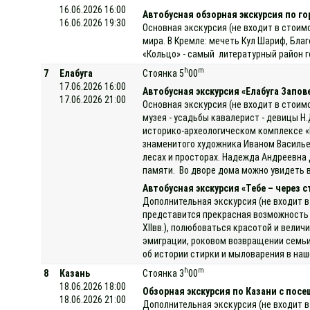
16.06.2026 16:00
Автобусная обзорная экскурсия по го
16.06.2026 19:30
Основная экскурсия (не входит в стоим
мира. В Кремле: мечеть Кул Шариф, Бла
«Кольцо» - самый литературный район г
h
m
7
Елабуга
Стоянка 5
00
17.06.2026 16:00
Автобусная экскурсия «Елабуга Запов
17.06.2026 21:00
Основная экскурсия (не входит в стоим
музея - усадьбы кавалерист - девицы Н
историко-археологическом комплексе «
знаменитого художника Иваном Василье
лесах и просторах. Надежда Андреевна 
памяти. Во дворе дома можно увидеть в
Автобусная экскурсия «Тебе – через
Дополнительная экскурсия (не входит в
представится прекрасная возможность п
XIIвв.), полюбоваться красотой и вели
эмиграции, роковом возвращении семьи 
об истории стирки и мыловарения в на
h
m
8
Казань
Стоянка 3
00
18.06.2026 18:00
Обзорная экскурсия по Казани с пос
18.06.2026 21:00
Дополнительная экскурсия (не входит в