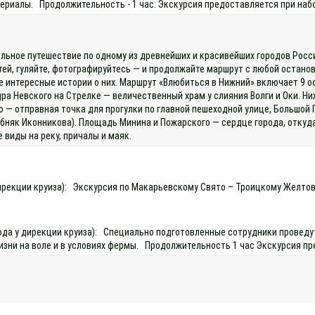
ериалы. Продолжительность - 1 час. Экскурсия предоставляется при набор
льное путешествие по одному из древнейших и красивейших городов России
тей, гуляйте, фотографируйтесь — и продолжайте маршрут с любой останов
е интересные истории о них. Маршрут «Влюбиться в Нижний» включает 9
ра Невского на Стрелке — величественный храм у слияния Волги и Оки. Н
— отправная точка для прогулки по главной пешеходной улице, Большой 
бняк Иконникова). Площадь Минина и Пожарского — сердце города, откуд
 виды на реку, причалы и маяк.
у дирекции круиза): Экскурсия по Макарьевскому Свято – Троицкому Желт
охода у дирекции круиза): Специально подготовленные сотрудники провед
изни на воле и в условиях фермы. Продолжительность 1 час Экскурсия пр