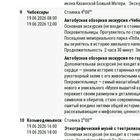
икона Казанской Божьей Матери. Экскур
h
m
9
Чебоксары
Стоянка 4
00
19.06.2026 08:00
Автобусная обзорная экскурсия «Чеб
19.06.2026 12:00
Основная экскурсия (не входит в стоим
Покровительницы. Прогуляетесь по стар
Посещение мемориального парка «Победа
вы окунётесь в историю хмельного нап
Продолжительность 2 часа 30 минут. Эк
Автобусная обзорная экскурсия по г
Дополнительная экскурсия (не входит в
сердце — узнаем историю старинных ку
рукотворный залив с его живописными 
Покровительнице — самый масштабный и 
нового и уникального «Музея вышитой 
поражает своим размером и детализаци
символов и оберегов, стало современны
сшитый воедино нитями общей истории 
рассказывающие о мифологии, ценностях
h
m
10
Козьмодемьянск
Стоянка 2
00
19.06.2026 16:00
Этнографический музей с театрализа
19.06.2026 18:00
Основная экскурсия (не входит в стоим