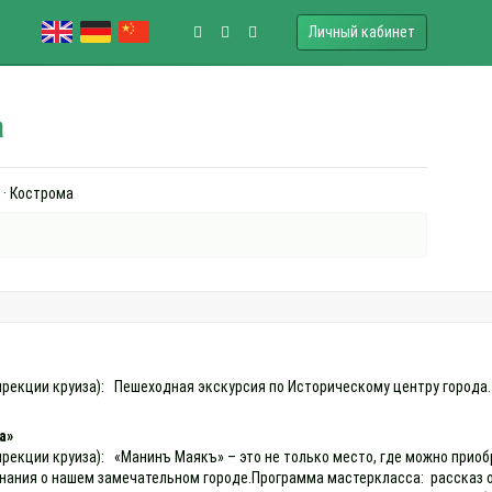
Личный кабинет
а
 · Кострома
 дирекции круиза): Пешеходная экскурсия по Историческому центру город
а»
 дирекции круиза): «Манинъ Маякъ» – это не только место, где можно пр
нания о нашем замечательном городе.Программа мастеркласса: рассказ об