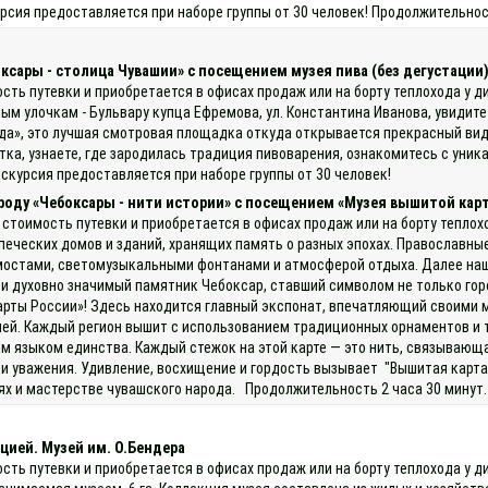
сия предоставляется при наборе группы от 30 человек! Продолжительнос
оксары - столица Чувашии» с посещением музея пива (без дегустации
ость путевки и приобретается в офисах продаж или на борту теплохода у
ым улочкам - Бульвару купца Ефремова, ул. Константина Иванова, увидит
», это лучшая смотровая площадка откуда открывается прекрасный вид н
итка, узнаете, где зародилась традиция пивоварения, ознакомитесь с ун
скурсия предоставляется при наборе группы от 30 человек!
ороду «Чебоксары - нити истории» с посещением «Музея вышитой кар
 стоимость путевки и приобретается в офисах продаж или на борту теплох
печеских домов и зданий, хранящих память о разных эпохах. Православны
мостами, светомузыкальными фонтанами и атмосферой отдыха. Далее наш 
духовно значимый памятник Чебоксар, ставший символом не только города
карты России»! Здесь находится главный экспонат, впечатляющий своими 
ей. Каждый регион вышит с использованием традиционных орнаментов и т
м языком единства. Каждый стежок на этой карте — это нить, связывающа
и уважения. Удивление, восхищение и гордость вызывает "Вышитая карта
 и мастерстве чувашского народа. Продолжительность 2 часа 30 минут. 
цией. Музей им. О.Бендера
ость путевки и приобретается в офисах продаж или на борту теплохода у