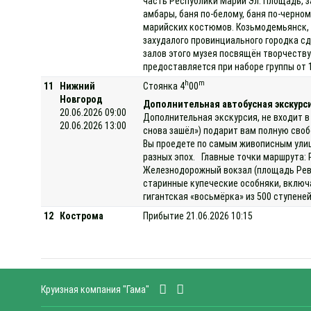
часть Республики Марий Эл. Площадь, з
амбары, баня по-белому, баня по-черно
марийских костюмов. Козьмодемьянск, 
захудалого провинциального городка сд
залов этого музея посвящён творчеству
предоставляется при наборе группы от 
h
m
11
Нижний
Стоянка 4
00
Новгород
Дополнительная автобусная экскурси
20.06.2026 09:00
Дополнительная экскурсия, не входит в
20.06.2026 13:00
снова зашёл») подарит вам полную своб
Вы проедете по самым живописным улиц
разных эпох. Главные точки маршрута: 
Железнодорожный вокзал (площадь Рево
старинные купеческие особняки, включ
гигантская «восьмёрка» из 500 ступене
12
Кострома
Прибытие 21.06.2026 10:15
Круизная компания "Гама"