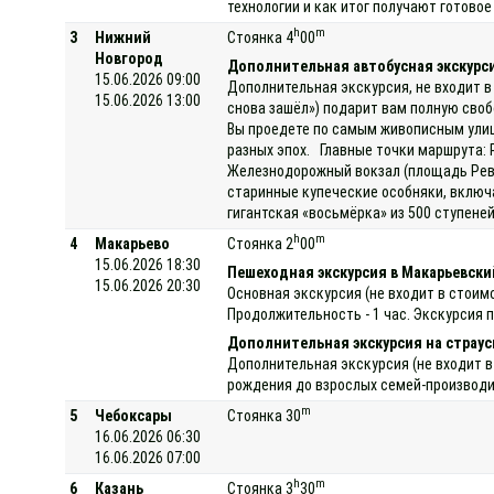
технологии и как итог получают готово
h
m
3
Нижний
Стоянка 4
00
Новгород
Дополнительная автобусная экскурси
15.06.2026 09:00
Дополнительная экскурсия, не входит в
15.06.2026 13:00
снова зашёл») подарит вам полную своб
Вы проедете по самым живописным улиц
разных эпох. Главные точки маршрута: 
Железнодорожный вокзал (площадь Рево
старинные купеческие особняки, включ
гигантская «восьмёрка» из 500 ступене
h
m
4
Макарьево
Стоянка 2
00
15.06.2026 18:30
Пешеходная экскурсия в Макарьевск
15.06.2026 20:30
Основная экскурсия (не входит в стои
Продолжительность - 1 час. Экскурсия 
Дополнительная экскурсия на страу
Дополнительная экскурсия (не входит в
рождения до взрослых семей-производит
m
5
Чебоксары
Стоянка 30
16.06.2026 06:30
16.06.2026 07:00
h
m
6
Казань
Стоянка 3
30