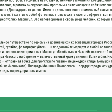
нных построек 19-20 вв. в натуральную величину, многие из, которых явл
тавление, в рамках экскурсионной программы включающее в себя: исполне
рова «Двенадцать стульев». Именно здесь состоялся знаменитый шахматны
 музея. Захватив с собой фотоаппарат, вы можете сфотографироваться в 
 республики Марий Эл. Это неповторимый в своем роде человек, который 
льное путешествие по одному из древнейших и красивейших городов России
тей, гуляйте, фотографируйтесь — и продолжайте маршрут с любой останов
е интересные истории о них. Маршрут «Влюбиться в Нижний» включает 9
ра Невского на Стрелке — величественный храм у слияния Волги и Оки. Н
— отправная точка для прогулки по главной пешеходной улице, Большой 
бняк Иконникова). Площадь Минина и Пожарского — сердце города, откуд
 виды на реку, причалы и маяк.