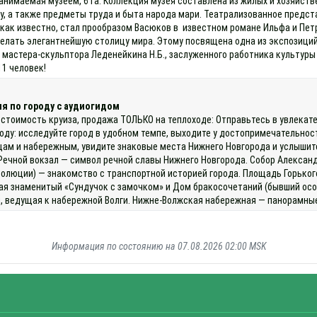
анимаемая музеем, 6 га. Коллекция музея составлена из жилых и хозяйстве
му, а также предметы труда и быта народа мари. Театрализованное предс
как известно, стал прообразом Васюков в известном романе Ильфа и Пет
елать элегантнейшую столицу мира. Этому посвящена одна из экспозиций
 мастера-скульптора Леденейкина Н.Б., заслуженного работника культуры
11 человек!
я по городу с аудиогидом
 стоимость круиза, продажа ТОЛЬКО на теплоходе: Отправьтесь в увлекате
оду: исследуйте город в удобном темпе, выходите у достопримечательнос
ам и набережным, увидите знаковые места Нижнего Новгорода и услышит
Речной вокзал — символ речной славы Нижнего Новгорода. Собор Александ
люции) — знакомство с транспортной историей города. Площадь Горького 
ая знаменитый «Сундучок с замочком» и Дом бракосочетаний (бывший осо
й, ведущая к набережной Волги. Нижне‑Волжская набережная — панорамные
Информация по состоянию на 07.08.2026 02:00 MSK