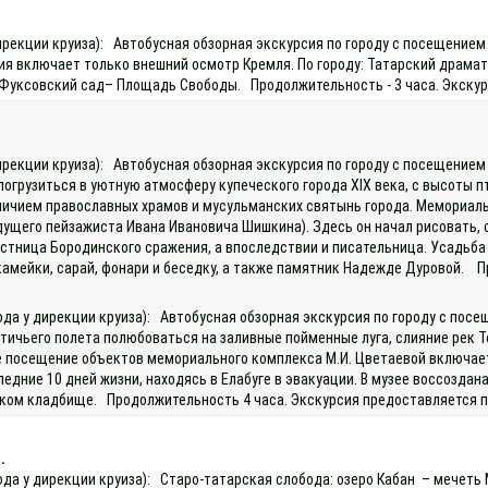
 дирекции круиза): Автобусная обзорная экскурсия по городу с посещение
 включает только внешний осмотр Кремля. По городу: Татарский драматич
 – Фуксовский сад– Площадь Свободы. Продолжительность - 3 часа. Экску
дирекции круиза): Автобусная обзорная экскурсия по городу с посещение
огрузиться в уютную атмосферу купеческого города XIX века, с высоты п
величием православных храмов и мусульманских святынь города. Мемориал
ущего пейзажиста Ивана Ивановича Шишкина). Здесь он начал рисовать, с
тница Бородинского сражения, а впоследствии и писательница. Усадьба в 
амейки, сарай, фонари и беседку, а также памятник Надежде Дуровой. Пр
хода у дирекции круиза): Автобусная обзорная экскурсия по городу с по
тичьего полета полюбоваться на заливные пойменные луга, слияние рек Т
е посещение объектов мемориального комплекса М.И. Цветаевой включает
ние 10 дней жизни, находясь в Елабуге в эвакуации. В музее воссоздана
ком кладбище. Продолжительность 4 часа. Экскурсия предоставляется пр
.
ода у дирекции круиза): Старо-татарская слобода: озеро Кабан – мечеть 