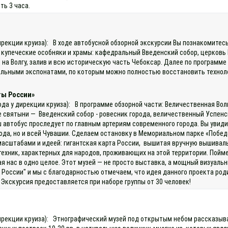
ть 3 часа.
)
 дирекции круиза): В ходе автобусной обзорной экскурсии Вы познакомите
е купеческие особняки и храмы: кафедральный Введенский собор, церковь
а Волгу, залив и всю историческую часть Чебоксар. Далее по программе 
икальными экспонатами, по которым можно полностью восстановить техно
ты России»
ода у дирекции круиза): В программе обзорной части: Величественная Во
е святыни — Введенский собор - ровесник города, величественный Успен
автобус проследует по главным артериям современного города. Вы увиди
, но и всей Чувашии. Сделаем остановку в Мемориальном парке «Победа»
масштабами и идеей: гигантская карта России, вышитая вручную вышивал
ехник, характерных для народов, проживающих на этой территории. Пойм
я нас в одно целое. Этот музей — не просто выставка, а мощный визуальн
 России" и мы с благодарностью отмечаем, что идея данного проекта ро
Экскурсия предоставляется при наборе группы от 30 человек!
 дирекции круиза): Этнографический музей под открытым небом рассказы