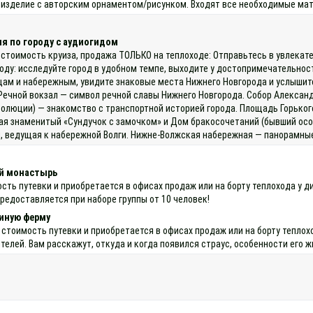
е изделие с авторским орнаментом/рисунком. Входят все необходимые мат
я по городу с аудиогидом
 стоимость круиза, продажа ТОЛЬКО на теплоходе: Отправьтесь в увлекате
оду: исследуйте город в удобном темпе, выходите у достопримечательнос
ам и набережным, увидите знаковые места Нижнего Новгорода и услышит
Речной вокзал — символ речной славы Нижнего Новгорода. Собор Александ
люции) — знакомство с транспортной историей города. Площадь Горького 
ая знаменитый «Сундучок с замочком» и Дом бракосочетаний (бывший осо
й, ведущая к набережной Волги. Нижне‑Волжская набережная — панорамные
ий монастырь
мость путевки и приобретается в офисах продаж или на борту теплохода 
предоставляется при наборе группы от 10 человек!
синую ферму
 стоимость путевки и приобретается в офисах продаж или на борту тепл
елей. Вам расскажут, откуда и когда появился страус, особенности его ж