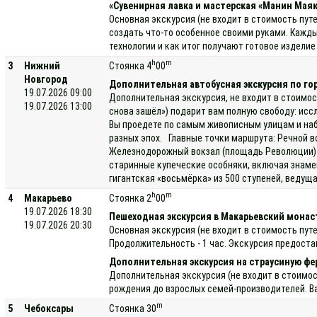
«Сувенирная лавка и мастерская «Манин Маяк
Основная экскурсия (не входит в стоимость пут
создать что-то особенное своими руками. Кажды
технологии и как итог получают готовое издели
h
m
3
Нижний
Стоянка 4
00
Новгород
Дополнительная автобусная экскурсия по го
19.07.2026 09:00
Дополнительная экскурсия, не входит в стоимос
19.07.2026 13:00
снова зашёл») подарит вам полную свободу: исс
Вы проедете по самым живописным улицам и наб
разных эпох. Главные точки маршрута: Речной в
Железнодорожный вокзал (площадь Революции) —
старинные купеческие особняки, включая знаме
гигантская «восьмёрка» из 500 ступеней, ведущ
h
m
4
Макарьево
Стоянка 2
00
19.07.2026 18:30
Пешеходная экскурсия в Макарьевский мона
19.07.2026 20:30
Основная экскурсия (не входит в стоимость пу
Продолжительность - 1 час. Экскурсия предоста
Дополнительная экскурсия на страусиную фе
Дополнительная экскурсия (не входит в стоимос
рождения до взрослых семей-производителей. Ва
m
5
Чебоксары
Стоянка 30