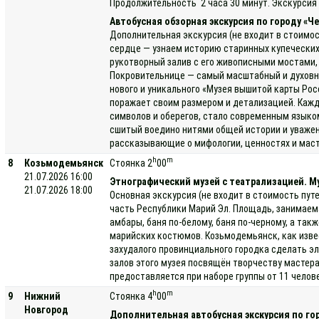
Продолжительность 2 часа 30 минут. Экскурсия 
Автобусная обзорная экскурсия по городу «
Дополнительная экскурсия (не входит в стоимос
сердце — узнаем историю старинных купеческих
рукотворный залив с его живописными мостами,
Покровительнице — самый масштабный и духовно 
нового и уникального «Музея вышитой карты Ро
поражает своим размером и детализацией. Кажд
символов и оберегов, стало современным языком
сшитый воедино нитями общей истории и уважен
рассказывающие о мифологии, ценностях и маст
h
m
8
Козьмодемьянск
Стоянка 2
00
21.07.2026 16:00
Этнографический музей с театрализацией. Му
21.07.2026 18:00
Основная экскурсия (не входит в стоимость пут
часть Республики Марий Эл. Площадь, занимаемая
амбары, баня по-белому, баня по-черному, а та
марийских костюмов. Козьмодемьянск, как изве
захудалого провинциального городка сделать э
залов этого музея посвящён творчеству мастера
предоставляется при наборе группы от 11 челов
h
m
9
Нижний
Стоянка 4
00
Новгород
Дополнительная автобусная экскурсия по го