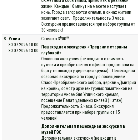
сюжетами и событиями, прямо как в реальной
жизни. Каждые 10 минут на макете наступает
ночь. Города загораются огнями, в окнах жители
зажигают свет. Продолжительность 3 часа.
Экскурсия предоставляется при наборе группы от
30 человек!
h
m
3
Углич
Стоянка 3
00
30.07.2026 10:00
Пешеходная экскурсия «Предание старины
30.07.2026 13:00
глубокой»
Основная экскурсия (не входит в стоимость
путевки и приобретается в офисах продаж или на
борту теплохода у дирекции круиза): Пешеходная
обзорная экскурсия по городу с посещением
Спасо-Преображенского собора, церкви «Дмитрия
на крови», осмотр архитектурных памятников на
территории Ансамбля Угличского кремля,
посещение Палат удельных князей (1 этаж).
Продолжительность 2 часа. Экскурсия
предоставляется при наборе группы от 15
человек!
Дополнительная пешеходная экскурсия в
музей ГЭС
Дополнительная экскурсия (не входит в