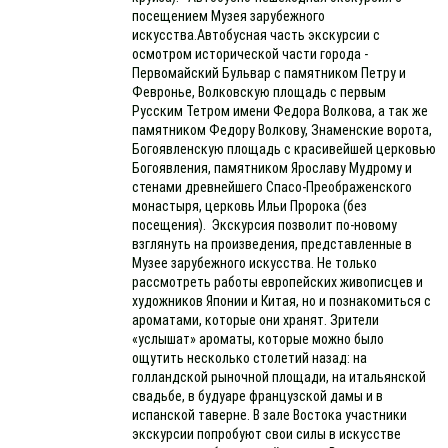
посещением Музея зарубежного
искусства.Автобусная часть экскурсии с
осмотром исторической части города -
Первомайский Бульвар с памятником Петру и
Февронье, Волковскую площадь с первым
Русским Тетром имени Федора Волкова, а так же
памятником Федору Волкову, Знаменские ворота,
Богоявленскую площадь с красивейшей церковью
Богоявления, памятником Ярославу Мудрому и
стенами древнейшего Спасо-Преображенского
монастыря, церковь Ильи Пророка (без
посещения). Экскурсия позволит по-новому
взглянуть на произведения, представленные в
Музее зарубежного искусства. Не только
рассмотреть работы европейских живописцев и
художников Японии и Китая, но и познакомиться с
ароматами, которые они хранят. Зрители
«услышат» ароматы, которые можно было
ощутить несколько столетий назад: на
голландской рыночной площади, на итальянской
свадьбе, в будуаре французской дамы и в
испанской таверне. В зале Востока участники
экскурсии попробуют свои силы в искусстве