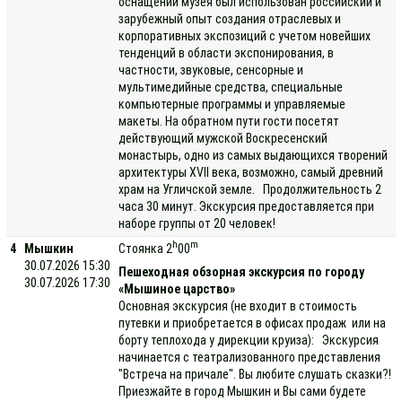
оснащении музея был использован российский и
зарубежный опыт создания отраслевых и
корпоративных экспозиций с учетом новейших
тенденций в области экспонирования, в
частности, звуковые, сенсорные и
мультимедийные средства, специальные
компьютерные программы и управляемые
макеты. На обратном пути гости посетят
действующий мужской Воскресенский
монастырь, одно из самых выдающихся творений
архитектуры XVII века, возможно, самый древний
храм на Угличской земле. Продолжительность 2
часа 30 минут. Экскурсия предоставляется при
наборе группы от 20 человек!
h
m
4
Мышкин
Стоянка 2
00
30.07.2026 15:30
Пешеходная обзорная экскурсия по городу
30.07.2026 17:30
«Мышиное царство»
Основная экскурсия (не входит в стоимость
путевки и приобретается в офисах продаж или на
борту теплохода у дирекции круиза): Экскурсия
начинается с театрализованного представления
"Встреча на причале". Вы любите слушать сказки?!
Приезжайте в город Мышкин и Вы сами будете