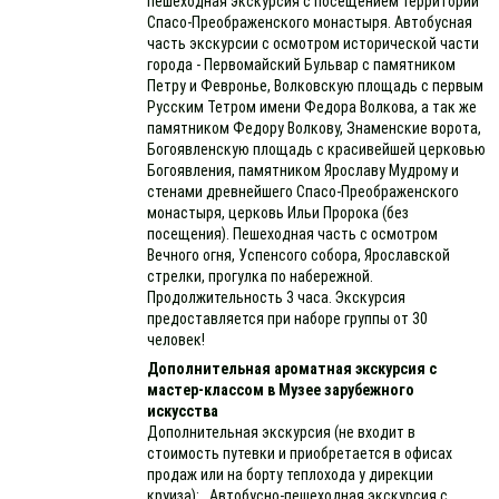
пешеходная экскурсия с посещением территории
Спасо-Преображенского монастыря. Автобусная
часть экскурсии с осмотром исторической части
города - Первомайский Бульвар с памятником
Петру и Февронье, Волковскую площадь с первым
Русским Тетром имени Федора Волкова, а так же
памятником Федору Волкову, Знаменские ворота,
Богоявленскую площадь с красивейшей церковью
Богоявления, памятником Ярославу Мудрому и
стенами древнейшего Спасо-Преображенского
монастыря, церковь Ильи Пророка (без
посещения). Пешеходная часть с осмотром
Вечного огня, Успенсого собора, Ярославской
стрелки, прогулка по набережной.
Продолжительность 3 часа. Экскурсия
предоставляется при наборе группы от 30
человек!
Дополнительная ароматная экскурсия с
мастер-классом в Музее зарубежного
искусства
Дополнительная экскурсия (не входит в
стоимость путевки и приобретается в офисах
продаж или на борту теплохода у дирекции
круиза): Автобусно-пешеходная экскурсия с