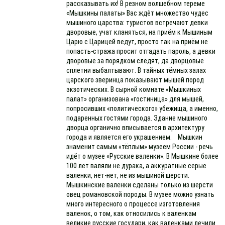
рассказывать их! В резном волшебном тереме
«Мышкины палаты» Вас ждёт множество чудес
мышиного царства: туристов встречают девки
дворовые, учат кланяться, на приём к Мышиным
Царю с Царицей ведут, просто так на приём не
попасть-стража просит отгадать пароль, а девки
дворовые за порядком следят, да дворцовые
сплетни выбалтывают. В тайных тёмных залах
царского зверинца показывают мышей пород
экзотических. В сырной комнате «Мышкиных
палат» организована «гостиница» для мышей,
попросивших «политического» убежища, а именно,
подаренных гостями города. Здание мышиного
дворца органично вписывается в архитектуру
города и является его украшением. Мышкин
знаменит самым «тёплым» музеем России - речь
идёт о музее «Русские валенки». В Мышкине более
100 лет валяли не дурака, а аккуратные серые
валенки, нет-нет, не из мышиной шерсти.
Мышкинские валенки сделаны только из шерсти
овец романовской породы. В музее можно узнать
много интересного о процессе изготовления
валенок, о том, как относились к валенкам
великие русские государи, как валенками лечили