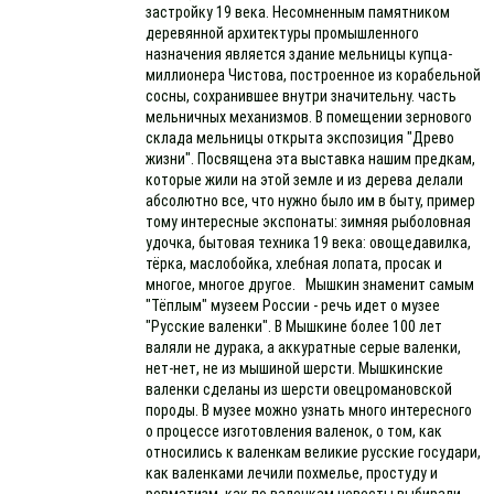
застройку 19 века. Несомненным памятником
деревянной архитектуры промышленного
назначения является здание мельницы купца-
миллионера Чистова, построенное из корабельной
сосны, сохранившее внутри значительну. часть
мельничных механизмов. В помещении зернового
склада мельницы открыта экспозиция "Древо
жизни". Посвящена эта выставка нашим предкам,
которые жили на этой земле и из дерева делали
абсолютно все, что нужно было им в быту, пример
тому интересные экспонаты: зимняя рыболовная
удочка, бытовая техника 19 века: овощедавилка,
тёрка, маслобойка, хлебная лопата, просак и
многое, многое другое. Мышкин знаменит самым
"Тёплым" музеем России - речь идет о музее
"Русские валенки". В Мышкине более 100 лет
валяли не дурака, а аккуратные серые валенки,
нет-нет, не из мышиной шерсти. Мышкинские
валенки сделаны из шерсти овецромановской
породы. В музее можно узнать много интересного
о процессе изготовления валенок, о том, как
относились к валенкам великие русские государи,
как валенками лечили похмелье, простуду и
ревматизм, как по валенкам невесты выбирали