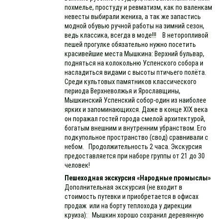
похмелье, простуду и ревматизм, как по валенкам
невесты выбирали жениха, а так же запастись
модной обувью ручной работы на зимний сезон,
ведь классика, всегда в моде!!! В неторопливой
пешей прогулке обязательно нужно посетить
красивейшие места Мышкина: Верхний бульвар,
подняться на колокольню Успенского собора и
насладиться видами с высоты птичьего полёта.
Среди культовых памятников классического
периода Верхневолжья и Ярославщины,
Мышкинский Успенский собор-один из наиболее
ярких и запоминающихся. Даже в конце XIX века
он поражал гостей города смелой архитектурой,
богатым внешним и внутренним убранством. Его
подкупольное пространство (свод) сравнивали с
небом. Продолжительность 2 часа. Экскурсия
предоставляется при наборе группы от 21 до 30
человек!
Пешеходная экскурсия «Народные промыслы»
Дополнительная экскурсия (не входит в
стоимость путевки и приобретается в офисах
продаж или на борту теплохода у дирекции
круиза): Мышкин хорошо сохранил деревянную