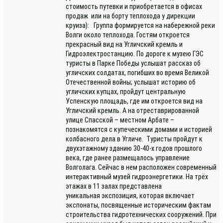
стоимость путевки и приобретается в офисах
продаж или на борту теплохода у дирекции
круиза): Группа формируется на набережной реки
Волги около теплохода. Гостям откроется
прекрасный вид на Угличский кремль и
Гидроэлектростанцию. По дороге к музею ГЭС
туристы в Парке Победы услышат рассказ об
угличских солдатах, погибших во время Великой
Отечественной войны; услышат историю об
угличских купцах, пройдут центральную
Успенскую площадь, где им откроется вид на
Угличский кремль. А на отреставрированной
улице Спасской – местном Арбате –
познакомятся с купеческими домами и историей
колбасного дела в Угличе. Туристы пройдут к
двухэтажному зданию 30-40-х годов прошлого
века, где ранее размещалось управление
Волголага. Сейчас в нем расположен современный
интерактивный музей гидроэнергетики. На трёх
этажах в 11 залах представлена
уникальная экспозиция, которая включает
экспонаты, посвященные историческим фактам
строительства гидротехнических сооружений. При