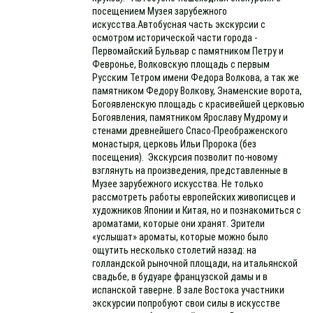
посещением Музея зарубежного
искусства.Автобусная часть экскурсии с
осмотром исторической части города -
Первомайский Бульвар с памятником Петру и
Февронье, Волковскую площадь с первым
Русским Тетром имени Федора Волкова, а так же
памятником Федору Волкову, Знаменские ворота,
Богоявленскую площадь с красивейшей церковью
Богоявления, памятником Ярославу Мудрому и
стенами древнейшего Спасо-Преображенского
монастыря, церковь Ильи Пророка (без
посещения). Экскурсия позволит по-новому
взглянуть на произведения, представленные в
Музее зарубежного искусства. Не только
рассмотреть работы европейских живописцев и
художников Японии и Китая, но и познакомиться с
ароматами, которые они хранят. Зрители
«услышат» ароматы, которые можно было
ощутить несколько столетий назад: на
голландской рыночной площади, на итальянской
свадьбе, в будуаре французской дамы и в
испанской таверне. В зале Востока участники
экскурсии попробуют свои силы в искусстве