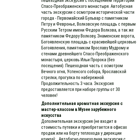
пешеходная экскурсия с посещением территории
Спасо-Преображенского монастыря. Автобусная
часть экскурсии с осмотром исторической части
города - Первомайский Бульвар с памятником
Петру и Февронье, Волковскую площадь с первым
Русским Тетром имени Федора Волкова, а так же
памятником Федору Волкову, Знаменские ворота,
Богоявленскую площадь с красивейшей церковью
Богоявления, памятником Ярославу Мудрому и
стенами древнейшего Спасо-Преображенского
монастыря, церковь Ильи Пророка (без
посещения). Пешеходная часть с осмотром
Вечного огня, Успенсого собора, Ярославской
стрелки, прогулка по набережной.
Продолжительность 3 часа. Экскурсия
предоставляется при наборе группы от 30
человек!
Дополнительная ароматная экскурсия с
мастер-классом в Музее зарубежного
искусства
Дополнительная экскурсия (не входит в
стоимость путевки и приобретается в офисах
продаж или на борту теплохода у дирекции
круиза): Автобусно-пешеходная экскурсия с