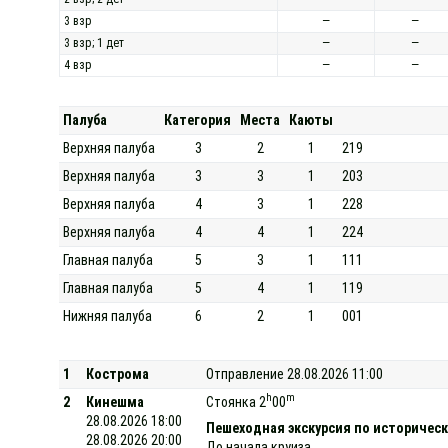
3 взр
—
—
3 взр; 1 дет
—
—
4 взр
—
—
Палуба
Категория
Места
Каюты
Верхняя палуба
3
2
1
219
Верхняя палуба
3
3
1
203
Верхняя палуба
4
3
1
228
Верхняя палуба
4
4
1
224
Главная палуба
5
3
1
111
Главная палуба
5
4
1
119
Нижняя палуба
6
2
1
001
1
Кострома
Отправление 28.08.2026 11:00
h
m
2
Кинешма
Стоянка 2
00
28.08.2026 18:00
Пешеходная экскурсия по историческ
28.08.2026 20:00
До начала круиза