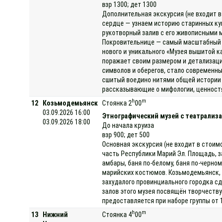
взр 1300; дет 1300
Дополнительная экскурсия (не входит в
сердце — узнаем историю старинных ку
рукотворный залив с его живописными 
Покровительнице — самый масштабный и 
нового и уникального «Музея вышитой 
поражает своим размером и детализаци
символов и оберегов, стало современны
сшитый воедино нитями общей истории 
рассказывающие о мифологии, ценностях
h
m
12
Козьмодемьянск
Стоянка 2
00
03.09.2026 16:00
Этнографический музей с театрализа
03.09.2026 18:00
До начала круиза
взр 900; дет 500
Основная экскурсия (не входит в стоим
часть Республики Марий Эл. Площадь, з
амбары, баня по-белому, баня по-черно
марийских костюмов. Козьмодемьянск, 
захудалого провинциального городка сд
залов этого музея посвящён творчеству
предоставляется при наборе группы от 
h
m
13
Нижний
Стоянка 4
00