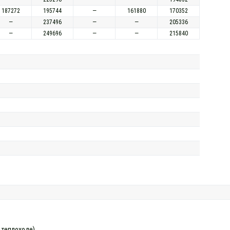
187272
195744
—
161880
170352
—
237496
—
—
205336
—
249696
—
—
215840
а теплоходе)