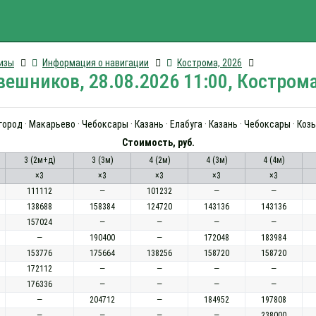
изы
Информация о навигации
Кострома, 2026
ешников, 28.08.2026 11:00, Костром
ород · Макарьево · Чебоксары · Казань · Елабуга · Казань · Чебоксары · К
Стоимость, руб.
3 (2м+д)
3 (3м)
4 (2м)
4 (3м)
4 (4м)
×3
×3
×3
×3
×3
111112
—
101232
—
—
138688
158384
124720
143136
143136
157024
—
—
—
—
—
190400
—
172048
183984
153776
175664
138256
158720
158720
172112
—
—
—
—
176336
—
—
—
—
—
204712
—
184952
197808
—
—
—
—
238000