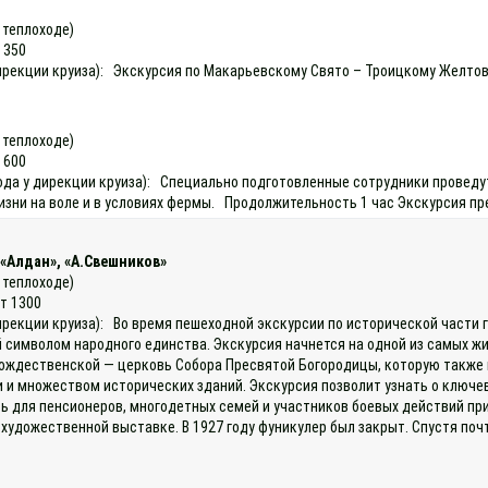
а теплоходе)
 350
у дирекции круиза): Экскурсия по Макарьевскому Свято – Троицкому Желт
а теплоходе)
 600
охода у дирекции круиза): Специально подготовленные сотрудники провед
изни на воле и в условиях фермы. Продолжительность 1 час Экскурсия пр
«Алдан», «А.Свешников»
а теплоходе)
ет 1300
дирекции круиза): Во время пешеходной экскурсии по исторической части 
шей символом народного единства. Экскурсия начнется на одной из самых 
 Рождественской — церковь Собора Пресвятой Богородицы, которую такж
 и множеством исторических зданий. Экскурсия позволит узнать о ключев
ть для пенсионеров, многодетных семей и участников боевых действий пр
 художественной выставке. В 1927 году фуникулер был закрыт. Спустя по