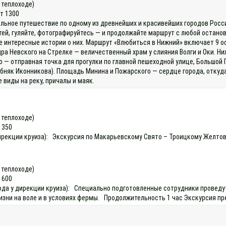
а теплоходе)
ет 1300
льное путешествие по одному из древнейших и красивейших городов России
тей, гуляйте, фотографируйтесь — и продолжайте маршрут с любой останов
е интересные истории о них. Маршрут «Влюбиться в Нижний» включает 9
ра Невского на Стрелке — величественный храм у слияния Волги и Оки. Н
— отправная точка для прогулки по главной пешеходной улице, Большой 
бняк Иконникова). Площадь Минина и Пожарского — сердце города, откуд
 виды на реку, причалы и маяк.
а теплоходе)
 350
у дирекции круиза): Экскурсия по Макарьевскому Свято – Троицкому Желт
а теплоходе)
 600
охода у дирекции круиза): Специально подготовленные сотрудники провед
изни на воле и в условиях фермы. Продолжительность 1 час Экскурсия пр