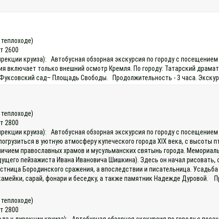
а теплоходе)
ет 2600
 дирекции круиза): Автобусная обзорная экскурсия по городу с посещение
 включает только внешний осмотр Кремля. По городу: Татарский драматич
 – Фуксовский сад– Площадь Свободы. Продолжительность - 3 часа. Экску
а теплоходе)
ет 2800
дирекции круиза): Автобусная обзорная экскурсия по городу с посещение
огрузиться в уютную атмосферу купеческого города XIX века, с высоты п
величием православных храмов и мусульманских святынь города. Мемориал
ущего пейзажиста Ивана Ивановича Шишкина). Здесь он начал рисовать, с
тница Бородинского сражения, а впоследствии и писательница. Усадьба в 
амейки, сарай, фонари и беседку, а также памятник Надежде Дуровой. Пр
а теплоходе)
ет 2800
хода у дирекции круиза): Автобусная обзорная экскурсия по городу с по