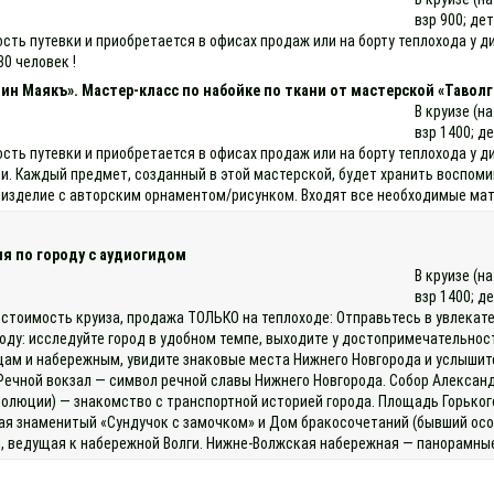
взр 900; дет
ость путевки и приобретается в офисах продаж или на борту теплохода у
30 человек !
ин Маякъ». Мастер-класс по набойке по ткани от мастерской «Таволг
В круизе (н
взр 1400; д
ость путевки и приобретается в офисах продаж или на борту теплохода у
и. Каждый предмет, созданный в этой мастерской, будет хранить воспоми
е изделие с авторским орнаментом/рисунком. Входят все необходимые мат
я по городу с аудиогидом
В круизе (н
взр 1400; д
 стоимость круиза, продажа ТОЛЬКО на теплоходе: Отправьтесь в увлекате
оду: исследуйте город в удобном темпе, выходите у достопримечательнос
ам и набережным, увидите знаковые места Нижнего Новгорода и услышит
Речной вокзал — символ речной славы Нижнего Новгорода. Собор Александ
люции) — знакомство с транспортной историей города. Площадь Горького 
ая знаменитый «Сундучок с замочком» и Дом бракосочетаний (бывший осо
й, ведущая к набережной Волги. Нижне‑Волжская набережная — панорамные