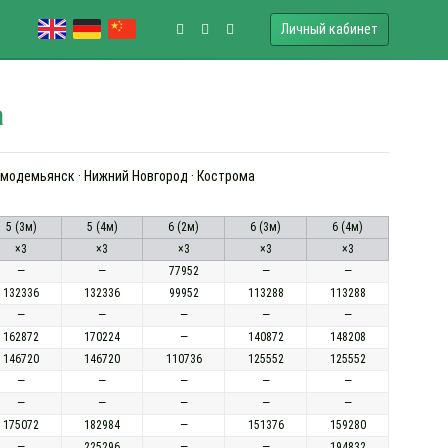
Личный кабинет
а
озьмодемьянск · Нижний Новгород · Кострома
5 (3м)
5 (4м)
6 (2м)
6 (3м)
6 (4м)
×3
×3
×3
×3
×3
—
—
77952
—
—
132336
132336
99952
113288
113288
—
—
—
—
—
162872
170224
—
140872
148208
146720
146720
110736
125552
125552
—
—
—
—
—
—
—
—
—
—
175072
182984
—
151376
159280
—
225296
—
—
194832