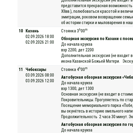
представится прекрасная возможность п
XIIвв.), полюбоваться красотой и вели
эмиграции, роковом возвращении семьи 
об истории стирки и мыловарения в на
h
m
10
Казань
Стоянка 3
00
02.09.2026 18:00
Обзорная экскурсия по Казани с пос
02.09.2026 21:00
До начала круиза
взр 2200; дет 2200
Дополнительная экскурсия (не входит в
икона Казанской Божьей Матери. Экскур
h
m
11
Чебоксары
Стоянка 4
00
03.09.2026 08:00
Автобусная обзорная экскурсия «Чеб
03.09.2026 12:00
До начала круиза
взр 1300; дет 1300
Основная экскурсия (не входит в стоим
Покровительницы. Прогуляетесь по стар
Посещение мемориального парка «Победа
вы окунётесь в историю хмельного нап
Продолжительность 2 часа 30 минут. Эк
Автобусная обзорная экскурсия по г
До начала круиза