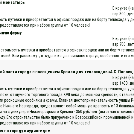
ий монастырь
В круизе (н
взр 800; дет
мость путевки и приобретается в офисах продаж или на борту теплохода 
предоставляется при наборе группы от 10 человек!
синую ферму
В круизе (н
взр 700; дет
 стоимость путевки и приобретается в офисах продаж или на борту тепл
елей. Вам расскажут, откуда и когда появился страус, особенности его ж
ой части города с посещением Кремля для теплоходов «А.С. Попов», 
В круизе (н
взр 1400; д
ость путевки и приобретается в офисах продаж или на борту теплохода у 
эпохи: от шумного торгового посада XVII века до мощной крепости, став
или роскошные особняки и храмы. Главная достопримечательность улицы
е Нижнего Новгорода, представляет собой мощную крепость с 13 башнями
на фуникулёре Нижегородского Кремля - 350 руб/чел. (льготная стоимос
оду. Его строительство было приурочено к Всероссийской промышленной и
предоставляется при наборе группы от 10 человек!
я по городу с аудиогидом