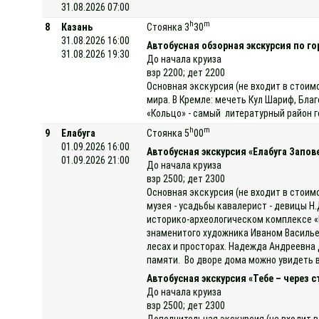
31.08.2026 07:00
h
m
8
Казань
Стоянка 3
30
31.08.2026 16:00
Автобусная обзорная экскурсия по го
31.08.2026 19:30
До начала круиза
взр 2200; дет 2200
Основная экскурсия (не входит в стоим
мира. В Кремле: мечеть Кул Шариф, Бла
«Кольцо» - самый литературный район г
h
m
9
Елабуга
Стоянка 5
00
01.09.2026 16:00
Автобусная экскурсия «Елабуга Запов
01.09.2026 21:00
До начала круиза
взр 2500; дет 2300
Основная экскурсия (не входит в стоим
музея - усадьбы кавалерист - девицы Н
историко-археологическом комплексе «
знаменитого художника Иваном Василье
лесах и просторах. Надежда Андреевна 
памяти. Во дворе дома можно увидеть в
Автобусная экскурсия «Тебе – через
До начала круиза
взр 2500; дет 2300
Дополнительная экскурсия (не входит в