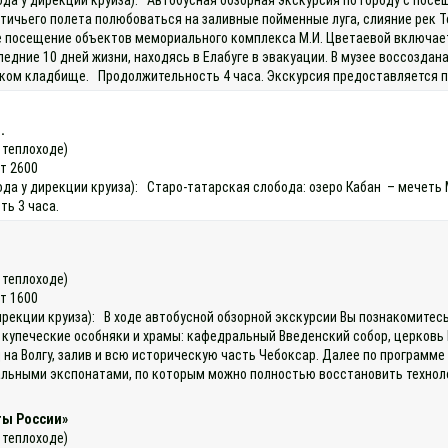
тичьего полета полюбоваться на заливные пойменные луга, слияние рек Т
е посещение объектов мемориального комплекса М.И. Цветаевой включает
ние 10 дней жизни, находясь в Елабуге в эвакуации. В музее воссоздана
ком кладбище. Продолжительность 4 часа. Экскурсия предоставляется пр
.
а теплоходе)
ет 2600
ода у дирекции круиза): Старо-татарская слобода: озеро Кабан – мечеть 
ть 3 часа.
)
а теплоходе)
ет 1600
 дирекции круиза): В ходе автобусной обзорной экскурсии Вы познакомите
е купеческие особняки и храмы: кафедральный Введенский собор, церковь
а Волгу, залив и всю историческую часть Чебоксар. Далее по программе 
икальными экспонатами, по которым можно полностью восстановить техно
ты России»
а теплоходе)