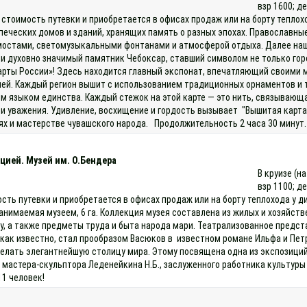
взр 1600; д
 стоимость путевки и приобретается в офисах продаж или на борту теплох
печеских домов и зданий, хранящих память о разных эпохах. Православны
мостами, светомузыкальными фонтанами и атмосферой отдыха. Далее наш 
духовно значимый памятник Чебоксар, ставший символом не только города
карты России»! Здесь находится главный экспонат, впечатляющий своими 
ей. Каждый регион вышит с использованием традиционных орнаментов и т
м языком единства. Каждый стежок на этой карте — это нить, связывающа
и уважения. Удивление, восхищение и гордость вызывает "Вышитая карта
 и мастерстве чувашского народа. Продолжительность 2 часа 30 минут. 
цией. Музей им. О.Бендера
В круизе (н
взр 1100; д
ость путевки и приобретается в офисах продаж или на борту теплохода у
анимаемая музеем, 6 га. Коллекция музея составлена из жилых и хозяйстве
му, а также предметы труда и быта народа мари. Театрализованное предс
как известно, стал прообразом Васюков в известном романе Ильфа и Пет
елать элегантнейшую столицу мира. Этому посвящена одна из экспозиций
 мастера-скульптора Леденейкина Н.Б., заслуженного работника культуры
11 человек!