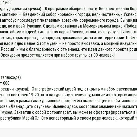
ет 1600
ода у дирекции круиза): В программе обзорной части: Величественная Во
е святыни — Введенский собор - ровесник города, величественный Успен
автобус проследует по главным артериям современного города. Вы увиди
, но и всей Чувашии. Сделаем остановку в Мемориальном парке «Победа»
масштабами и идеей: гигантская карта России, вышитая вручную вышивал
ехник, характерных для народов, проживающих на этой территории. Пойм
я нас в одно целое. Этот музей — не просто выставка, а мощный визуальн
 России" и мы с благодарностью отмечаем, что идея данного проекта ро
Экскурсия предоставляется при наборе группы от 30 человек!
а теплоходе)
ет 600
 дирекции круиза): Этнографический музей под открытым небом рассказы
нных построек 19-20 вв. в натуральную величину, многие из, которых явл
тавление, в рамках экскурсионной программы включающее в себя: исполне
рова «Двенадцать стульев». Именно здесь состоялся знаменитый шахматны
 музея. Захватив с собой фотоаппарат, вы можете сфотографироваться в 
 республики Марий Эл. Это неповторимый в своем роде человек, который 