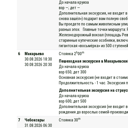
До начала круиза
взр —; дет —
Дополнительная экскурсия, не входит в
снова зашёл») подарит вам полную своб
Вы проедете по самым живописным улиц
разных эпох. Главные точки маршрута: 
Железнодорожный вокзал (площадь Рево
старинные купеческие особняки, включ
гигантская «восьмёрка» из 500 ступене
h
m
6
Макарьево
Стоянка 2
00
30.08.2026 18:30
Пешеходная экскурсия в Макарьевск
30.08.2026 20:30
До начала круиза
взр 650; дет 300
Основная экскурсия (не входит в стои
Продолжительность - 1 час. Экскурсия 
Дополнительная экскурсия на страу
До начала круиза
взр 600; дет 500
Дополнительная экскурсия (не входит в
рождения до взрослых семей-производит
m
7
Чебоксары
Стоянка 30
31.08.2026 06:30