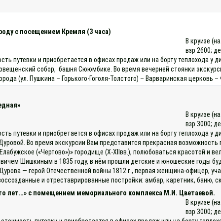
роду с посещением Кремля (3 часа)
В круизе (н
взр 2600; д
ость путевки и приобретается в офисах продаж или на борту теплохода у
говещенский собор, башня Сююмбике. Во время вечерней стоянки экскурсия
орода (ул. Пушкина – Горького-Гоголя-Толстого) – Варваринская церковь
едная»
В круизе (н
взр 3000; д
ость путевки и приобретается в офисах продаж или на борту теплохода у 
.Дуровой. Во время экскурсии Вам представится прекрасная возможность п
Елабужское («Чертово»)» городище (X-XIIвв.), полюбоваться красотой и 
вичем Шишкиным в 1835 году, в нём прошли детские и юношеские годы буд
Дурова — герой Отечественной войны 1812 г., первая женщина-офицер, учас
оссозданные и отреставрированные постройки: амбар, каретник, баню, ск
 сто лет…» с помещением мемориального комплекса М.И. Цветаевой.
В круизе (н
взр 3000; д
 стоимость путевки и приобретается в офисах продаж или на борту тепло