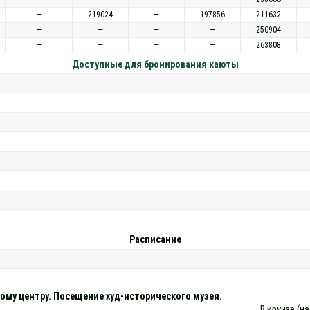
—
219024
—
197856
211632
—
—
—
—
250904
—
—
—
—
263808
Доступные для бронирования каюты
Расписание
ому центру. Посещение худ-исторического музея.
В круизе (н