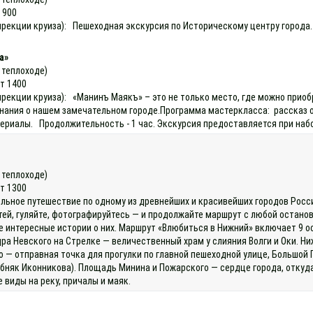
 900
 дирекции круиза): Пешеходная экскурсия по Историческому центру город
а»
а теплоходе)
ет 1400
 дирекции круиза): «Манинъ Маякъ» – это не только место, где можно пр
нания о нашем замечательном городе.Программа мастеркласса: рассказ об
ериалы. Продолжительность - 1 час. Экскурсия предоставляется при набор
а теплоходе)
ет 1300
льное путешествие по одному из древнейших и красивейших городов России
тей, гуляйте, фотографируйтесь — и продолжайте маршрут с любой останов
е интересные истории о них. Маршрут «Влюбиться в Нижний» включает 9
ра Невского на Стрелке — величественный храм у слияния Волги и Оки. Н
— отправная точка для прогулки по главной пешеходной улице, Большой 
бняк Иконникова). Площадь Минина и Пожарского — сердце города, откуд
 виды на реку, причалы и маяк.