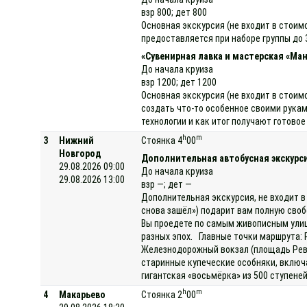
взр 800; дет 800
Основная экскурсия (не входит в стоим
предоставляется при наборе группы до 
«Сувенирная лавка и мастерская «Ман
До начала круиза
взр 1200; дет 1200
Основная экскурсия (не входит в стоим
создать что-то особенное своими рукам
технологии и как итог получают готово
h
m
3
Нижний
Стоянка 4
00
Новгород
Дополнительная автобусная экскурси
29.08.2026 09:00
До начала круиза
29.08.2026 13:00
взр —; дет —
Дополнительная экскурсия, не входит в
снова зашёл») подарит вам полную своб
Вы проедете по самым живописным улиц
разных эпох. Главные точки маршрута: 
Железнодорожный вокзал (площадь Рево
старинные купеческие особняки, включ
гигантская «восьмёрка» из 500 ступене
h
m
4
Макарьево
Стоянка 2
00