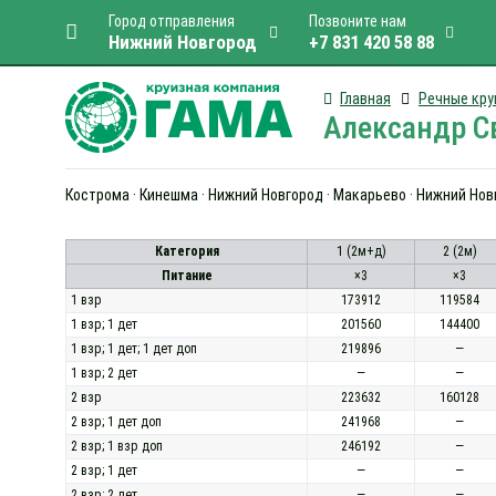
Город отправления
Позвоните нам
Нижний Новгород
+7 831 420 58 88
Главная
Речные кру
Александр Св
Кострома · Кинешма · Нижний Новгород · Макарьево · Нижний Новг
Категория
1 (2м+д)
2 (2м)
Питание
×3
×3
1 взр
173912
119584
1 взр; 1 дет
201560
144400
1 взр; 1 дет; 1 дет доп
219896
—
1 взр; 2 дет
—
—
2 взр
223632
160128
2 взр; 1 дет доп
241968
—
2 взр; 1 взр доп
246192
—
2 взр; 1 дет
—
—
2 взр; 2 дет
—
—