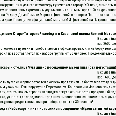
огрузиться в уютную атмосферу купеческого города XIX века, с высоты п
чием православных храмов и мусульманских святынь города. Экскурсионно
на Родину. Дома Памяти Марины Цветаевой, в котором Поэт прожила послед
шем крае. Посещение официальной могилы М.И.Цветаевой на Петропавловс
ещением Старо-Татарской слободы и Казанской иконы Божьей Матери
В круизе (н
взр 2600; д
 стоимость путевки и приобретается в офисах продаж или на борту теплох
сия предоставляется при наборе группы от 30 человек! Продолжительнос
оксары - столица Чувашии» с посещением музея пива (без дегустации
В круизе (н
взр 1600; д
ость путевки и приобретается в офисах продаж или на борту теплохода у
ым улочкам - Бульвару купца Ефремова, ул. Константина Иванова, увидит
», это лучшая смотровая площадка откуда открывается прекрасный вид н
итка, узнаете, где зародилась традиция пивоварения, ознакомитесь с ун
скурсия предоставляется при наборе группы от 30 человек!
ороду «Чебоксары - нити истории» с посещением «Музея вышитой кар
В круизе (н