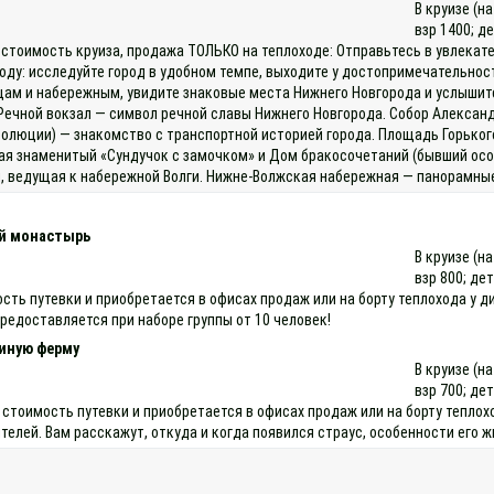
В круизе (н
взр 1400; д
 стоимость круиза, продажа ТОЛЬКО на теплоходе: Отправьтесь в увлекате
оду: исследуйте город в удобном темпе, выходите у достопримечательнос
ам и набережным, увидите знаковые места Нижнего Новгорода и услышит
Речной вокзал — символ речной славы Нижнего Новгорода. Собор Александ
люции) — знакомство с транспортной историей города. Площадь Горького 
ая знаменитый «Сундучок с замочком» и Дом бракосочетаний (бывший осо
й, ведущая к набережной Волги. Нижне‑Волжская набережная — панорамные
ий монастырь
В круизе (н
взр 800; дет
мость путевки и приобретается в офисах продаж или на борту теплохода 
предоставляется при наборе группы от 10 человек!
синую ферму
В круизе (н
взр 700; дет
 стоимость путевки и приобретается в офисах продаж или на борту тепл
елей. Вам расскажут, откуда и когда появился страус, особенности его ж