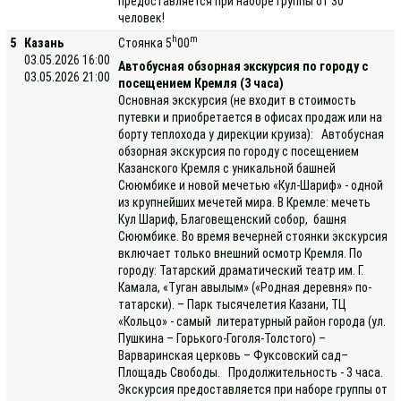
предоставляется при наборе группы от 30
человек!
h
m
5
Казань
Стоянка 5
00
03.05.2026 16:00
Автобусная обзорная экскурсия по городу с
03.05.2026 21:00
посещением Кремля (3 часа)
Основная экскурсия (не входит в стоимость
путевки и приобретается в офисах продаж или на
борту теплохода у дирекции круиза): Автобусная
обзорная экскурсия по городу с посещением
Казанского Кремля с уникальной башней
Сююмбике и новой мечетью «Кул-Шариф» - одной
из крупнейших мечетей мира. В Кремле: мечеть
Кул Шариф, Благовещенский собор, башня
Сююмбике. Во время вечерней стоянки экскурсия
включает только внешний осмотр Кремля. По
городу: Татарский драматический театр им. Г.
Камала, «Туган авылым» («Родная деревня» по-
татарски). – Парк тысячелетия Казани, ТЦ
«Кольцо» - самый литературный район города (ул.
Пушкина – Горького-Гоголя-Толстого) –
Варваринская церковь – Фуксовский сад–
Площадь Свободы. Продолжительность - 3 часа.
Экскурсия предоставляется при наборе группы от