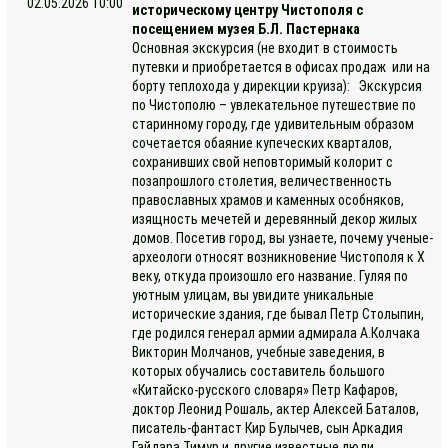
02.05.2026 10:00
историческому центру Чистополя с
посещением музея Б.Л. Пастернака
Основная экскурсия (не входит в стоимость
путевки и приобретается в офисах продаж или на
борту теплохода у дирекции круиза): Экскурсия
по Чистополю – увлекательное путешествие по
старинному городу, где удивительным образом
сочетается обаяние купеческих кварталов,
сохранивших свой неповторимый колорит с
позапрошлого столетия, величественность
православных храмов и каменных особняков,
изящность мечетей и деревянный декор жилых
домов. Посетив город, вы узнаете, почему ученые-
археологи относят возникновение Чистополя к Х
веку, откуда произошло его название. Гуляя по
уютным улицам, вы увидите уникальные
исторические здания, где бывал Петр Столыпин,
где родился генерал армии адмирала А.Колчака
Викторин Молчанов, учебные заведения, в
которых обучались составитель большого
«Китайско-русского словаря» Петр Кафаров,
доктор Леонид Рошаль, актер Алексей Баталов,
писатель-фантаст Кир Булычев, сын Аркадия
Гайдара Тимур и другие известные люди.