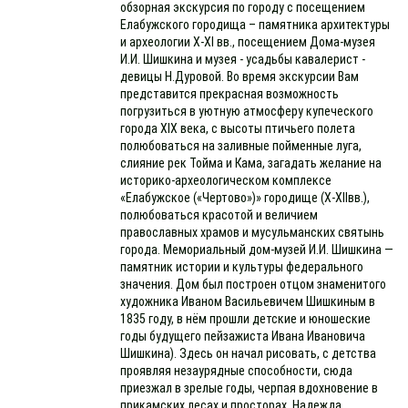
обзорная экскурсия по городу с посещением
Елабужского городища – памятника архитектуры
и археологии X-XI вв., посещением Дома-музея
И.И. Шишкина и музея - усадьбы кавалерист -
девицы Н.Дуровой. Во время экскурсии Вам
представится прекрасная возможность
погрузиться в уютную атмосферу купеческого
города XIX века, с высоты птичьего полета
полюбоваться на заливные пойменные луга,
слияние рек Тойма и Кама, загадать желание на
историко-археологическом комплексе
«Елабужское («Чертово»)» городище (X-XIIвв.),
полюбоваться красотой и величием
православных храмов и мусульманских святынь
города. Мемориальный дом-музей И.И. Шишкина —
памятник истории и культуры федерального
значения. Дом был построен отцом знаменитого
художника Иваном Васильевичем Шишкиным в
1835 году, в нём прошли детские и юношеские
годы будущего пейзажиста Ивана Ивановича
Шишкина). Здесь он начал рисовать, с детства
проявляя незаурядные способности, сюда
приезжал в зрелые годы, черпая вдохновение в
прикамских лесах и просторах. Надежда