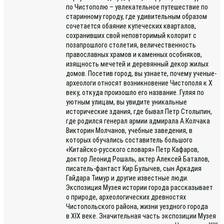
по Чистополю – увлекательное путешествие по
старинному городу, где удивительным образом
сочетается обаяние купеческих кварталов,
сохранивших свой неповторимый колорит с
позапрошлого столетия, величественность
православных храмов и каменных особняков,
изящность мечетей и деревянный декор жилых
домов. Посетив город, вы узнаете, почему ученые-
археологи относят возникновение Чистополя к Х
веку, откуда произошло его название. Гуляя по
уютным улицам, вы увидите уникальные
исторические здания, где бывал Петр Столыпин,
где родился генерал армии адмирала А.Колчака
Викторин Молчанов, учебные заведения, в
которых обучались составитель большого
«Китайско-русского словаря» Петр Кафаров,
доктор Леонид Рошаль, актер Алексей Баталов,
писатель-фантаст Кир Булычев, сын Аркадия
Гайдара Тимур и другие известные люди.
Экспозиция Музея истории города рассказывает
о природе, археологических древностях
Чистопольского района, жизни уездного города
в XIX веке. Значительная часть экспозиции Музея