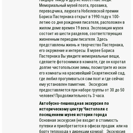
Мемориальный музей поэта, прозаика,
переводчика, лауреата Нобелевской премии
Бориса Пастернака открыт в 1990 году к 100-
летию со дня рождения писателя, расположен в
жилом доме времен 19 века. Экспозиция музея
состоит из шести разделов, соответствующих
жизненным периодам писателя. Здесь
представлены жизнь и творчество Пастернака,
его окружение и интересы. В музее Бориса
Пастернака Вы увидите мемориальные вещи,
сделаете фотоснимки в комнате, где он коротал
долгие чистопольские зимы, посмотрите из окон
его комнаты на красивейший Скарятинский сад,
где любил прогуливаться сам поэт и где сейчас
ему установлен памятник. Экскурсия
предоставляется при наборе группы от 30 до 50
человек! Продолжительность 3 часа.
Автобусно-пешеходная экскурсия по
историческому центру Чистополя с
посещением музея истории города
Основная экскурсия (не входит в стоимость
путевки и приобретается в офисах продаж или на
борту теплохода у дирекции круиза): Экскурсия