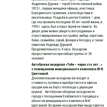
Андреевна Дурова — герой Отечественной войны
1812 г., первая женщина-офицер, участница
Бородинского сражения, а впоследствии и
писательница. Усадьба в центре Елабуги — дом,
где она прожила последние 30 лет своей жизни, в
1993 г. здесь был открыт музей ее памяти. Во
дворе дома можно увидеть воссозданные и
отреставрированные постройки: амбар, каретник,
баню, скамейки, сарай, фонари и беседку, а также
памятник Надежде Дуровой.
Продолжительность 4 часа. Экскурсия
предоставляется при наборе группы от 30
человек!
Автобусная экскурсия «Тебе – через сто лет…»
с помещением мемориального комплекса М.И.
Цветаевой.
Дополнительная экскурсия (не входит в
стоимость путевки и приобретается в офисах
продаж или на борту теплохода у дирекции
круиза): Автобусная обзорная экскурсия по
городу с посещением Елабужского городища и
объектов мемориального комплекса М.И.
Цветаевой. Во время экскурсии Вам представится