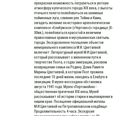
прекрасная возможность погрузиться в уютную
атмосферу купеческого города XIX века, с высоты
птичьего полета полюбоваться на заливные
пойменные луга, слияние рек Тойма и Кама,
загадать желание на историко-археологическом
комплексе «Елабужское («Чертово»)» городище (X-
XIIвв.), полюбоваться красотой и величием
православных храмов и мусульманских святынь
города. Экскурсионное посещение объектов
мемориального комплекса М.И. Цветаевой
включает: Литературный музей М.И.Цветаевой,
который рассказывает о жизненном пути и
творчестве Поэта, о годах эмиграции, роковом
возвращении семьи на Родину. Дома Памяти
Марины Цветаевой, в котором Поэт прожила
последние 10 дней жизни, находясь в Елабуге в
эвакуации. В музее воссоздана обстановка
августа 1941 года. Музея «Портомойня» -
общественная прачечная XIX века, Музей
рассказывает об истории стирки и мыловарения в
нашем крае. Посещение официальной могилы
М.И.Цветаевой на Петропавловском кладбище.
Продолжительность 4 часа. Экскурсия