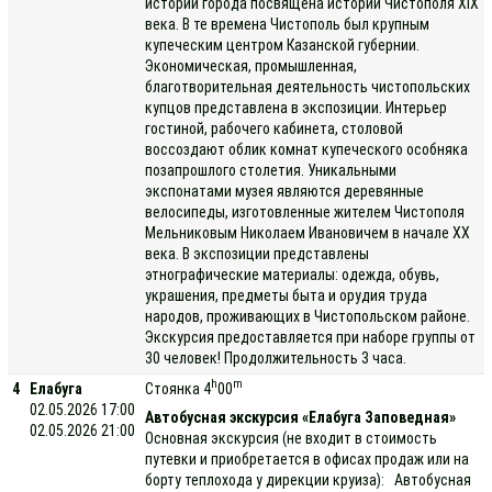
истории города посвящена истории Чистополя XIX
века. В те времена Чистополь был крупным
купеческим центром Казанской губернии.
Экономическая, промышленная,
благотворительная деятельность чистопольских
купцов представлена в экспозиции. Интерьер
гостиной, рабочего кабинета, столовой
воссоздают облик комнат купеческого особняка
позапрошлого столетия. Уникальными
экспонатами музея являются деревянные
велосипеды, изготовленные жителем Чистополя
Мельниковым Николаем Ивановичем в начале ХХ
века. В экспозиции представлены
этнографические материалы: одежда, обувь,
украшения, предметы быта и орудия труда
народов, проживающих в Чистопольском районе.
Экскурсия предоставляется при наборе группы от
30 человек! Продолжительность 3 часа.
h
m
4
Елабуга
Стоянка 4
00
02.05.2026 17:00
Автобусная экскурсия «Елабуга Заповедная»
02.05.2026 21:00
Основная экскурсия (не входит в стоимость
путевки и приобретается в офисах продаж или на
борту теплохода у дирекции круиза): Автобусная