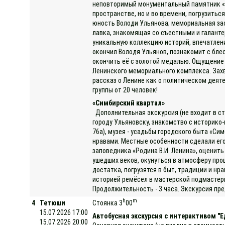
неповторимый монументальный памятник «э
пространстве, но и во времени, погрузитьс
юность Володи Ульянова; мемориальная за
лавка, знакомящая со съестными и галанте
уникальную коллекцию историй, впечатлени
окончил Володя Ульянов, познакомит с бле
окончить её с золотой медалью. Ощущение 
Ленинского мемориального комплекса. Зах
рассказ о Ленине как о политическом деят
группы от 20 человек!
«Симбирский квартал»
Дополнительная экскурсия (не входит в ст
городу Ульяновску, знакомство с историко-
76а), музея - усадьбы городского быта «Сим
нравами. Местные особенности сделали ег
заповедника «Родина В.И. Ленина», оценит
ушедших веков, окунуться в атмосферу про
достатка, погрузятся в быт, традиции и нр
историей ремёсел в мастерской подмастерь
Продолжительность - 3 часа. Экскурсия пре
h
m
4
Тетюши
Стоянка 3
00
15.07.2026 17:00
Автобусная экскурсия с интерактивом "Ед
15.07.2026 20:00