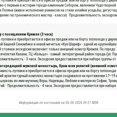
 путевки и приобретается в офисах продаж или на борту теплохода у дире
о с первым в истории города каменным Собором, явлением Чудотворной 
 Поляна (живое исполнение романсов на стихи хозяйки усадьбы; дегустац
ение гастрономического мастер - класса) Продолжительность экскурсии 
у с посещением Кремля (3 часа)
 путевки и приобретается в офисах продаж или на борту теплохода у дире
й башней Сююмбике и новой мечетью «Кул-Шариф» - одной из крупнейших 
 стоянки экскурсия включает только внешний осмотр Кремля. По городу: Т
сячелетия Казани, ТЦ «Кольцо» - самый литературный район города (ул. Пу
жительность - 3 часа. Экскурсия предоставляется при наборе группы от
огородицкий мужской монастырь, Храм всех религий (внешний осмо
оимость путевки и приобретается в офисах продаж или на борту теплохода
й архитектурный комплекс монастыря создавался на протяжении 17–19 в
церковь во имя мучениц Веры, Надежды, Любови и матери их Софии, Троиц
ий. Продолжительность - 4 часа. Экскурсия предоставляется при наборе 
Информация по состоянию на 06.08.2026 09:21 MSK