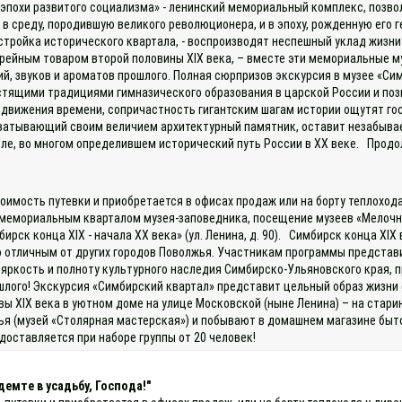
похи развитого социализма» - ленинский мемориальный комплекс, позво
я в среду, породившую великого революционера, и в эпоху, рожденную его г
стройка исторического квартала, - воспроизводят неспешный уклад жизн
рейным товаром второй половины XIX века, – вместе эти мемориальные м
й, звуков и ароматов прошлого. Полная сюрпризов экскурсия в музее «Си
стящими традициями гимназического образования в царской России и поз
движения времени, сопричастность гигантским шагам истории ощутят гост
ватывающий своим величием архитектурный памятник, оставит незабывае
еле, во многом определившем исторический путь России в XX веке. Продо
оимость путевки и приобретается в офисах продаж или на борту теплоход
мемориальным кварталом музея-заповедника, посещение музеев «Мелочная 
бирск конца ХIХ - начала ХХ века» (ул. Ленина, д. 90). Симбирск конца XI
о отличным от других городов Поволжья. Участникам программы представ
ь яркость и полноту культурного наследия Симбирско-Ульяновского края, 
шлого! Экскурсия «Симбирский квартал» представит цельный образ жизни 
авы XIX века в уютном доме на улице Московской (ныне Ленина) – на стари
я (музей «Столярная мастерская») и побывают в домашнем магазине быто
доставляется при наборе группы от 20 человек!
емте в усадьбу, Господа!"