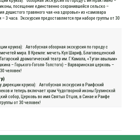
кции круиза): обзорная экскурсия по городу с интерактивно –
иконы, посещение единственно сохранившейся сельско –
ия душистого травяного чая «на здоровье» из «самовара
– 3 часа. Экскурсия предоставляется при наборе группы от 30
кции круиза): Автобусная обзорная экскурсия по городу с
мечетей мира. В Кремле: мечеть Кул Шариф, Благовещенский
атарский драматический театр им. Г. Камала, «Туган авылым»
шкина – Горького-Гоголя-Толстого) – Варваринская церковь –
 30 человек!
тр)
 у дирекции круиза): Автобусная экскурсия в Раифский
еков и теперь включает храм Чудотворной иконы Грузинской
кий собор, Церковь во имя Святых Отцов, в Синае и Раифе
группы от 30 человек!