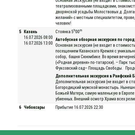
Основная экскурсия (не входит в стоимость
театрализованными площадками, знакомств
дворянской усадьбы Молоствовых д. Долгая
желаний» с местным специалитетом, провед
человек!
h
m
5
Казань
Стоянка 5
00
16.07.2026 08:00
Автобусная обзорная экскурсия по город
16.07.2026 13:00
Основная экскурсия (не входит в стоимость
посещением Казанского Кремля с уникально
собор, башня Сююмбике. Во время вечерней
(«Родная деревня» по-татарски). – Парк ты
Фуксовский сад– Площадь Свободы. Продол
Дополнительная экскурсия в Раифский Б
Дополнительная экскурсия (не входит в ст
Богородицкий мужской монастырь. Нынешни
Божьей Матери, самую маленькую в Европе 
убиенных. Внешний осмотр Храма всех религ
6
Чебоксары
Прибытие 16.07.2026 22:30