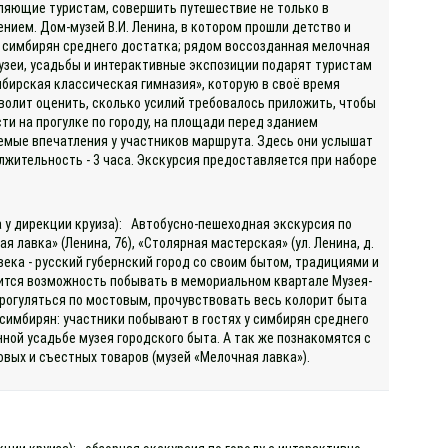
ляющие туристам, совершить путешествие не только в
ением. Дом-музей В.И. Ленина, в котором прошли детство и
и симбирян среднего достатка; рядом воссозданная мелочная
узеи, усадьбы и интерактивные экспозиции подарят туристам
мбирская классическая гимназия», которую в своё время
волит оценить, сколько усилий требовалось приложить, чтобы
и на прогулке по городу, на площади перед зданием
мые впечатления у участников маршрута. Здесь они услышат
лжительность - 3 часа. Экскурсия предоставляется при наборе
а у дирекции круиза): Автобусно-пешеходная экскурсия по
лавка» (Ленина, 76), «Столярная мастерская» (ул. Ленина, д.
X века - русский губернский город со своим бытом, традициями и
ится возможность побывать в мемориальном квартале Музея-
прогуляться по мостовым, прочувствовать весь колорит быта
симбирян: участники побывают в гостях у симбирян среднего
нной усадьбе музея городского быта. А так же познакомятся с
вых и съестных товаров (музей «Мелочная лавка»).