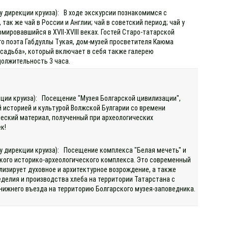
 у дирекции круиза): В ходе экскурсии познакомимся с
так же чай в России и Англии; чай в советский период; чай у
ировавшийся в XVII-XVIII веках. Гостей Старо-татарской
о поэта Габдуллы Тукая, дом-музей просветителя Каюма
садьба», который включает в себя также галерею
должительность 3 часа.
екции круиза): Посещение "Музея Болгарской цивилизации",
й историей и культурой Волжской Булгарии со времени
ический материал, полученный при археологических
к!
 у дирекции круиза): Посещение комплекса "Белая мечеть" и
ского историко-археологического комплекса. Это современный
изирует духовное и архитектурное возрождение, а также
еделия и производства хлеба на территории Татарстана с
 нижнего въезда на территорию Болгарского музея-заповедника.