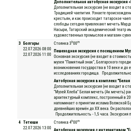
Дополнительная автобусная экскурсия 
Дополнительная экскурсия (не входит в сто
Традицией чаепития. Узнаете происхождение 
крестьян, и как происходит татарское чаеп
слободы сегодня привлекают мечеть Мардж
Насыри, Татарский академический театр им
художественных промыслов и магазин сувен
h
m
3
Болгары
Стоянка 3
00
22.07.2026 08:00
Пешеходная экскурсия с посещением Му
22.07.2026 11:00
Основная экскурсия (не входит в стоимость
музея "Памятный знак", Болгарского город
возникновения государства в 10 веке и до 
исследованиях городища. Продолжительност
Автобусная экскурсия в комплекс "Белая
Дополнительная экскурсия (не входит в ст
"Музей Хлеба" Белая мечеть (Ак мечеть) р
архитектурный комплекс, построенный в 20
напоминает о принятии ислама Волжской Бу
древнейших времён до XX века. Он располо
Продолжительность - 1,5 часа. Экскурсия п
h
m
4
Тетюши
Стоянка 4
00
22.07.2026 13:00
Автобусная экскурсия с интерактивом "Ед