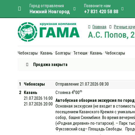
Город отправления
Позвоните нам
Нижний Новгород
+7 831 420 58 88
Главная
Речные кру
А.С. Попов, 
Чебоксары · Казань · Болгары · Тетюши · Казань · Чебоксары
Продажа закрыта
1
Чебоксары
Отправление 21.07.2026 08:30
h
m
2
Казань
Стоянка 4
00
21.07.2026 16:00
Автобусная обзорная экскурсия по город
21.07.2026 20:00
Основная экскурсия (не входит в стоимость
посещением Казанского Кремля с уникально
собор, башня Сююмбике. Во время вечерней
(«Родная деревня» по-татарски). – Парк ты
Фуксовский сад– Площадь Свободы. Продол