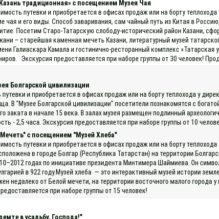
«Казань традиционная» с посещением Музея Чая
имость путевки и приобретается в офисах продаж или на борту теплохода
чая и его виды. Способ заваривания, сам чайный путь из Китая в Россию, 
итие. Посетим Старо-Татарскую слободу-исторический район Казани, сформ
ани – старейшая каменная мечеть Казани, литературный музей татарског
ени Галиаскара Камала и гостинично-ресторанный комплекс «Татарская у
иров. Экскурсия предоставляется при наборе группы от 30 человек! Про
зея Болгарской цивилизации
 путевки и приобретается в офисах продаж или на борту теплохода у дир
ища. В "Музее Болгарской цивилизации" посетители познакомятся с богато
его заката в начале 15 века. В залах музея размещен подлинный археолог
ь - 2,5 часа. Экскурсия предоставляется при наборе группы от 10 челове
 Мечеть" с посещением "Музей Хлеба"
оимость путевки и приобретается в офисах продаж или на борту теплохода
асположена в городе Болгар (Республика Татарстан) на территории Болгар
10–2012 годах по инициативе президента Минтимера Шаймиева. Он символ
лгарией в 922 году.Музей хлеба — это интерактивный музей истории земл
жен недалеко от Белой мечети, на территории восточного малого города у
редоставляется при наборе группы от 15 человек!
емте в усадьбу, Господа!"