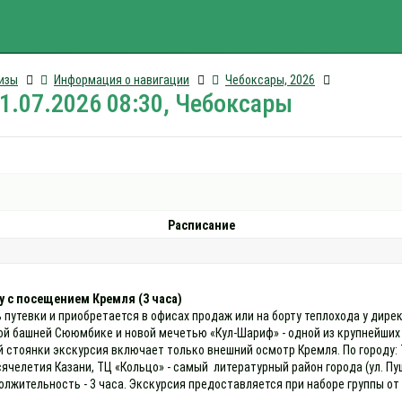
изы
Информация о навигации
Чебоксары, 2026
21.07.2026 08:30, Чебоксары
Расписание
у с посещением Кремля (3 часа)
 путевки и приобретается в офисах продаж или на борту теплохода у дире
й башней Сююмбике и новой мечетью «Кул-Шариф» - одной из крупнейших 
 стоянки экскурсия включает только внешний осмотр Кремля. По городу: Т
сячелетия Казани, ТЦ «Кольцо» - самый литературный район города (ул. Пу
жительность - 3 часа. Экскурсия предоставляется при наборе группы от