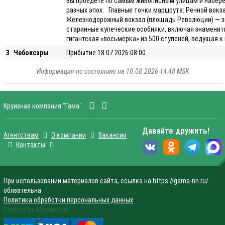
Вы проедете по самым живописным улицам и набере
разных эпох. Главные точки маршрута: Речной вокз
Железнодорожный вокзал (площадь Революции) — зна
старинные купеческие особняки, включая знамениты
гигантская «восьмёрка» из 500 ступеней, ведущая 
3
Чебоксары
Прибытие 18.07.2026 08:00
Информация по состоянию на 10.08.2026 14:48 MSK
Круизная компания "Гама"
Давайте дружить!
Агентствам
О компании
Вакансии
Контакты
При использовании материалов сайта, ссылка на https://gama-nn.ru/
обязательна
Политика обработки персональных данных
Created by Aljebro.com