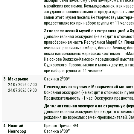
амбары, баня по-белому, баня по-черному, а так
марийских костюмов. Козьмодемьянск, как извес
захудалого провинциального городка сделать эле
залов этого музея посвящён творчеству мастера-
предоставляется при наборе группы от 11 человек
Этнографический музей с театрализацией и Ху
Дополнительная экскурсия (не входит в стоимос
правобережная часть Республики Марий Эл. Площад
пчельник, различные амбары, баня по-белому, ба
показ национальных марийских костюмов. «Малая 
На основе Волжско-Камской передвижной выставки
Судковского, Творожникова и многих других, а 
при наборе группы от 11 человек!
h
m
3
Макарьево
Стоянка 2
00
24.07.2026 07:00
Пешеходная экскурсия в Макарьевский монас
24.07.2026 09:00
Основная экскурсия (не входит в стоимость путе
Продолжительность - 1 час. Экскурсия предостав
Дополнительная экскурсия на страусиную фер
Дополнительная экскурсия (не входит в стоимост
рождения до взрослых семей-производителей. Вам
4
Нижний
Причал: Причал №4
h
m
Новгород
Стоянка 6
00