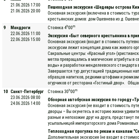
21.06.2026 17:00
Пешеходная экскурсия «Шедевры острова Ки
21.06.2026 20:00
Основная экскурсия (включена в стоимость тур
крестьянских домов: дом Ошевнева из д. Ошевн
h
m
9
Мандроги
Стоянка 4
00
22.06.2026 11:00
Экскурсия «Быт северного крестьянина в при
22.06.2026 15:00
Основная экскурсия (входит в стоимость путевк
экскурсии лежит концепция дома как живого ор
Сакральные центры: «Красный угол» (христианск
метла превращались в магические атрибуты в св
воды» и разработки менделеевского стандарта в
Завершается тур дегустацией традиционных напи
образцов напитков, редкими штофами и рюмками
огурчиков от ресторана «Гостиный двор». Обща
h
m
10
Санкт-Петербург
Стоянка 30
00
23.06.2026 08:00
Обзорная автобусная экскурсия по городу «Тр
24.06.2026 14:00
Основная экскурсия (не входит в стоимость пут
дворцы – Вы окунетесь в историю жизни удивит
разные и непохожие друг на друга, предстанут 
усыпальницей императорского дома Романовых в
Теплоходная прогулка по рекам и каналам "С
Дополнительная экскурсия (не входит в стоимос