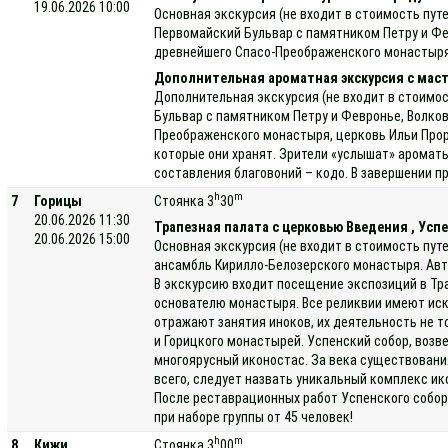
19.06.2026 10:00
Основная экскурсия (не входит в стоимость пут
Первомайский Бульвар с памятником Петру и Фе
древнейшего Спасо-Преображенского монастыря, 
Дополнительная ароматная экскурсия с маст
Дополнительная экскурсия (не входит в стоимос
Бульвар с памятником Петру и Февронье, Волко
Преображенского монастыря, церковь Ильи Проро
которые они хранят. Зрители «услышат» ароматы
составления благовоний – кодо. В завершении п
h
m
7
Горицы
Стоянка 3
30
20.06.2026 11:30
Трапезная палата с церковью Введения , Ус
20.06.2026 15:00
Основная экскурсия (не входит в стоимость пут
ансамбль Кирилло-Белозерского монастыря. Авт.
В экскурсию входит посещение экспозиций в Тра
основателю монастыря. Все реликвии имеют ис
отражают занятия иноков, их деятельность не т
и Горицкого монастырей. Успенский собор, возв
многоярусный иконостас. За века существовани
всего, следует назвать уникальный комплекс и
После реставрационных работ Успенского собора
при наборе группы от 45 человек!
h
m
8
Кижи
Стоянка 3
00