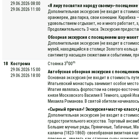
29.06.2026 08:00
«Я лиру посвятил народу своему»-посещение 
29.06.2026 11:00
Дополнительная экскурсия (не входит в стоимос
оранжереи, два парка, свои конюшни. Карабиха —
удовольствием отдыхает, но и много работает, 
Продолжительность 3 часа. Экскурсия предостав
Обзорная экскурсия с посещением шоу-макет
Дополнительная экскурсия (не входит в стоимос
музей, находящийся в столице Золотого кольца 
сантиметр насыщен сюжетами и событиями, прямо
h
m
18
Кострома
Стоянка 3
00
29.06.2026 15:00
Автобусная обзорная экскурсия с посещени
29.06.2026 18:00
Основная экскурсия (не входит в стоимость пут
Ипатьевский монастырь занимает особое место. 
Ипатия являлась форпостом на северо-восточном
князя Московского Василия II Темного, царей И
Михаила Романова. В святой обители начиналось
«Сырный причал»! Экскурсия+мастер-класс+
Дополнительная экскурсия (не входит в стоимос
градостроительного искусства. Торговый ансамб
Большие мучные ряды, Пряничные, Табачные, Мас
каланча (1823-1860)- своеобразная визитная ка
плесенью, увидеть как старшие сыры ухаживают