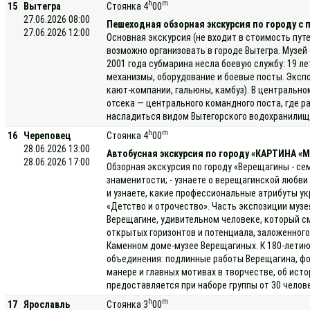
h
m
15
Вытегра
Стоянка 4
00
27.06.2026 08:00
Пешеходная обзорная экскурсия по городу с
27.06.2026 12:00
Основная экскурсия (не входит в стоимость пут
возможно организовать в городе Вытегра. Музей
2001 года субмарина несла боевую службу: 19 л
механизмы, оборудование и боевые посты. Эксп
кают-компании, гальюны, камбуз). В центральн
отсека — центрального командного поста, где р
насладиться видом Вытегорского водохранилища.
h
m
16
Череповец
Стоянка 4
00
28.06.2026 13:00
Автобусная экскурсия по городу «КАРТИНА 
28.06.2026 17:00
Обзорная экскурсия по городу «Верещагины - се
знаменитости; - узнаете о верещагинской любви
и узнаете, какие профессиональные атрибуты у
«Детство и отрочество». Часть экспозиции музе
Верещагине, удивительном человеке, который с
открытых горизонтов и потенциала, заложенного
Каменном доме-музее Верещагиных. К 180-летию
объединения: подлинные работы Верещагина, фо
манере и главных мотивах в творчестве, об ист
предоставляется при наборе группы от 30 челов
h
m
17
Ярославль
Стоянка 3
00