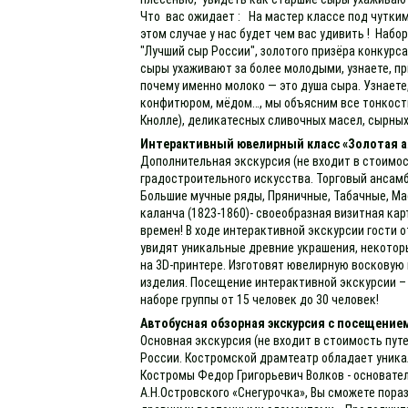
Что вас ожидает : На мастер классе под чутким
этом случае у нас будет чем вас удивить ! Набо
"Лучший сыр России", золотого призёра конкурс
сыры ухаживают за более молодыми, узнаете, пр
почему именно молоко — это душа сыра. Узнаете
конфитюром, мёдом…, мы объясним все тонкости 
Кнолле), деликатесных сливочных масел, сырных
Интерактивный ювелирный класс «Золотая а
Дополнительная экскурсия (не входит в стоимос
градостроительного искусства. Торговый ансамб
Большие мучные ряды, Пряничные, Табачные, Мас
каланча (1823-1860)- своеобразная визитная к
времен! В ходе интерактивной экскурсии гости 
увидят уникальные древние украшения, некотор
на 3D-принтере. Изготовят ювелирную восковую 
изделия. Посещение интерактивной экскурсии – 
наборе группы от 15 человек до 30 человек!
Автобусная обзорная экскурсия с посещение
Основная экскурсия (не входит в стоимость пут
России. Костромской драмтеатр обладает уника
Костромы Федор Григорьевич Волков - основате
А.Н.Островского «Снегурочка», Вы сможете пора