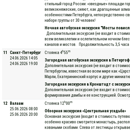
стильный город России: «звездные» площади го
великокняжеские, сияют, как драгоценные алмаз
особенностями Петербурга, непосредственно свя
наборе группы от 30 человек!
Ночная автобусная экскурсия "Мосты повисл
Дополнительная экскурсия (не входит в стоимос
всем великолепии и ослепительном ночном блеск
каналов и мостов. Продолжительность 3,5 часа 
h
m
11
Санкт-Петербург
Стоянка 4
55
24.06.2026 14:05
Загородная автобусная экскурсия в Петергоф 
24.06.2026 19:00
Дополнительная экскурсия (не входит в стоимос
Петербургом, известная во всем мире как «Цар
Марли, Екатерининский корпус и другие миниат
Загородная экскурсия в Кронштадт с экскурс
Дополнительная экскурсия (не входит в стоимос
формирования дамбы и ее конструкцией. Осмотр 
h
m
12
Валаам
Стоянка 12
00
25.06.2026 08:00
Обзорная экскурсия «Центральная усадьба»
25.06.2026 20:00
Основная экскурсия (входит в стоимость путевк
особенно красиво смотрится монастырь, распол
коваными скобами. Слева от лестницы открывае