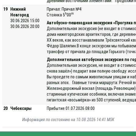
древними восточными элементами. Продолжитель
19
Нижний
Причал: Причал №4
h
m
Новгород
Стоянка 5
00
30.06.2026 15:00
Автобусно-пешеходная экскурсия «Прогулка 
30.06.2026 20:00
Дополнительная экскурсия (не входит в стоимос
дома нижегородских архитекторов, где деревянн
XX веков, как восстанавливали Трёхсвятский кв
Фёдор Шаляпин.В конце экскурсии мы побываем в
трансфер от причала до площади Горького (точк
Дополнительная автобусная экскурсия по го
Дополнительная экскурсия, не входит в стоимос
снова зашёл») подарит вам полную свободу: исс
Вы проедете по самым живописным улицам и наб
разных эпох. Главные точки маршрута: Речной в
Железнодорожный вокзал (площадь Революции) —
старинные купеческие особняки, включая знаме
гигантская «восьмёрка» из 500 ступеней, ведущ
20
Чебоксары
Прибытие 01.07.2026 08:00
Информация по состоянию на 10.08.2026 14:41 MSK