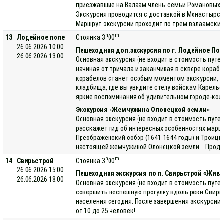
приезжавшие на Валаам члены семьи Романовых.
Экскурсия проводится с доставкой в Монастырс
Маршрут экскурсии проходит по трем валаамски
h
m
13
Лодейное поле
Стоянка 3
00
26.06.2026 10:00
Пешеходная доп.экскурсия по г. Лодейное П
26.06.2026 13:00
Основная экскурсия (не входит в стоимость путе
начиная от причала и заканчивая в сквере кора
корабелов станет особым моментом экскурсии, в
кладбища, где вы увидите стелу войскам Карель
яркие воспоминания об удивительном городе-кол
Экскурсия «Жемчужина Олонецкой земли»
Основная экскурсия (не входит в стоимость пут
расскажет гид об интересных особенностях мар
Преображенский собор (1641-1644 годы) и Троиц
настоящей жемчужиной Олонецкой земли. Продолж
h
m
14
Свирьстрой
Стоянка 3
00
26.06.2026 15:00
Пешеходная экскурсия по п. Свирьстрой «Жива
26.06.2026 18:00
Основная экскурсия (не входит в стоимость пут
совершить неспешную прогулку вдоль реки Свирь
населения сегодня. После завершения экскурсии
от 10 до 25 человек!