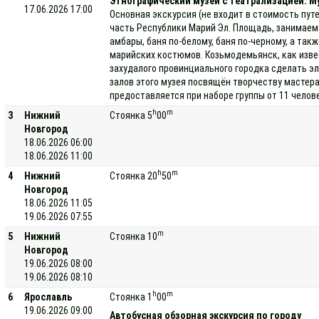
Этнографический музей с театрализацией. Му
17.06.2026 17:00
Основная экскурсия (не входит в стоимость пут
часть Республики Марий Эл. Площадь, занимаемая
амбары, баня по-белому, баня по-черному, а та
марийских костюмов. Козьмодемьянск, как изве
захудалого провинциального городка сделать э
залов этого музея посвящён творчеству мастера
предоставляется при наборе группы от 11 челов
h
m
3
Нижний
Стоянка 5
00
Новгород
18.06.2026 06:00
18.06.2026 11:00
h
m
4
Нижний
Стоянка 20
50
Новгород
18.06.2026 11:05
19.06.2026 07:55
m
5
Нижний
Стоянка 10
Новгород
19.06.2026 08:00
19.06.2026 08:10
h
m
6
Ярославль
Стоянка 1
00
19.06.2026 09:00
Автобусная обзорная экскурсия по городу