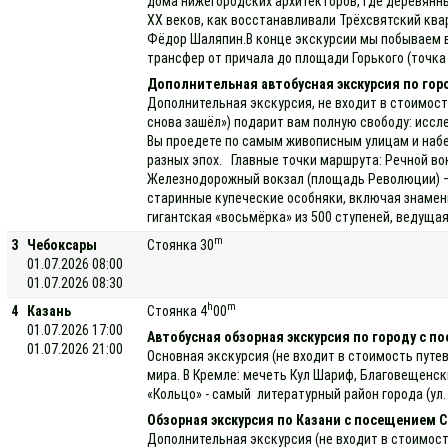
дома нижегородских архитекторов, где деревянны
XX веков, как восстанавливали Трёхсвятский ква
Фёдор Шаляпин.В конце экскурсии мы побываем в 
трансфер от причала до площади Горького (точка
Дополнительная автобусная экскурсия по гор
Дополнительная экскурсия, не входит в стоимост
снова зашёл») подарит вам полную свободу: иссл
Вы проедете по самым живописным улицам и набе
разных эпох. Главные точки маршрута: Речной во
Железнодорожный вокзал (площадь Революции) — 
старинные купеческие особняки, включая знамен
гигантская «восьмёрка» из 500 ступеней, ведуща
m
3
Чебоксары
Стоянка 30
01.07.2026 08:00
01.07.2026 08:30
h
m
4
Казань
Стоянка 4
00
01.07.2026 17:00
Автобусная обзорная экскурсия по городу с п
01.07.2026 21:00
Основная экскурсия (не входит в стоимость путе
мира. В Кремле: мечеть Кул Шариф, Благовещенск
«Кольцо» - самый литературный район города (ул
Обзорная экскурсия по Казани с посещением 
Дополнительная экскурсия (не входит в стоимост