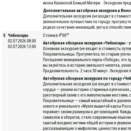
икона Казанской Божьей Матери. Экскурсия предо
Дополнительная автобусная экскурсия в Инн
Дополнительная экскурсия (не входит в стоимост
увлекательное путешествие по городу: прогулку 
редкое сочетание инноваций, уюта и спокойствия
h
m
5
Чебоксары
Стоянка 4
00
02.07.2026 08:00
Автобусная обзорная экскурсия «Чебоксары - 
02.07.2026 12:00
Основная экскурсия (не входит в стоимость путе
Покровительницы. Прогуляетесь по старым улочка
Посещение мемориального парка «Победа», это лу
вы окунётесь в историю хмельного напитка, узн
Продолжительность 2 часа 30 минут. Экскурсия п
Автобусная обзорная экскурсия по городу «Ч
Дополнительная экскурсия (не входит в стоимост
сердце — узнаем историю старинных купеческих 
рукотворный залив с его живописными мостами, 
Покровительнице — самый масштабный и духовно з
нового и уникального «Музея вышитой карты Рос
поражает своим размером и детализацией. Кажды
символов и оберегов, стало современным языком 
сшитый воедино нитями общей истории и уважени
рассказывающие о мифологии, ценностях и мастер