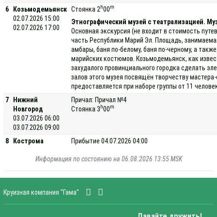
h
m
6
Козьмодемьянск
Стоянка 2
00
02.07.2026 15:00
Этнографический музей с театрализацией. Муз
02.07.2026 17:00
Основная экскурсия (не входит в стоимость путе
часть Республики Марий Эл. Площадь, занимаемая 
амбары, баня по-белому, баня по-черному, а так
марийских костюмов. Козьмодемьянск, как извес
захудалого провинциального городка сделать эле
залов этого музея посвящён творчеству мастера-
предоставляется при наборе группы от 11 человек
7
Нижний
Причал: Причал №4
h
m
Новгород
Стоянка 3
00
03.07.2026 06:00
03.07.2026 09:00
8
Кострома
Прибытие 04.07.2026 04:00
Информация по состоянию на 06.08.2026 13:55 MSK
Круизная компания "Гама"
Давайте дружить!