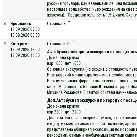
русские государи, как валенками лечили похмел
настоящее волшебство, чудо рождения на свет 
железом). Продолжительность 1,5-2 часа. Экску
m
8
Ярославль
Стоянка 30
18.09.2026 07:30
18.09.2026 08:00
h
m
9
Кострома
Стоянка 5
00
18.09.2026 13:00
Автобусная обзорная экскурсия с посещени
18.09.2026 18:00
До начала круиза
взр 1600; дет 1600
Основная экскурсия (не входит в стоимость пут
Ипатьевский монастырь занимает особое место. 
Ипатия являлась форпостом на северо-восточном
князя Московского Василия II Темного, царей И
Михаила Романова. В святой обители начиналось
Доп.Автобусная экскурсия по городу с посещ
До начала круиза
взр 2200; дет 2200
Дополнительная экскурсия (не входит в стоимос
и в других местах знают и любят вкусный, аром
представлена обширная экспозиция по истории 
рекордами, самыми необычными сортами сыра и 