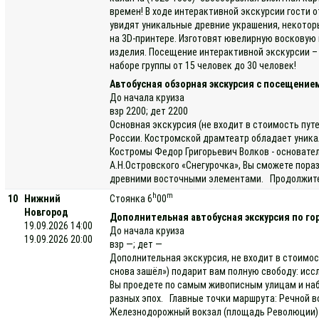
времен! В ходе интерактивной экскурсии гости 
увидят уникальные древние украшения, некотор
на 3D-принтере. Изготовят ювелирную восковую 
изделия. Посещение интерактивной экскурсии – 
наборе группы от 15 человек до 30 человек!
Автобусная обзорная экскурсия с посещение
До начала круиза
взр 2200; дет 2200
Основная экскурсия (не входит в стоимость пут
России. Костромской драмтеатр обладает уника
Костромы Федор Григорьевич Волков - основате
А.Н.Островского «Снегурочка», Вы сможете пора
древними восточными элементами. Продолжитель
h
m
10
Нижний
Стоянка 6
00
Новгород
Дополнительная автобусная экскурсия по го
19.09.2026 14:00
До начала круиза
19.09.2026 20:00
взр —; дет —
Дополнительная экскурсия, не входит в стоимос
снова зашёл») подарит вам полную свободу: исс
Вы проедете по самым живописным улицам и наб
разных эпох. Главные точки маршрута: Речной в
Железнодорожный вокзал (площадь Революции) —