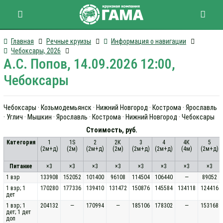
Главная
Речные круизы
Информация о навигации
Чебоксары, 2026
А.С. Попов, 14.09.2026 12:00,
Чебоксары
Чебоксары · Козьмодемьянск · Нижний Новгород · Кострома · Ярославль
· Углич · Мышкин · Ярославль · Кострома · Нижний Новгород · Чебоксары
Стоимость, руб.
Категория
1
1S
2
2К
3
4
4К
5
(2м+д)
(2м)
(2м+д)
(2м)
(2м+д)
(2м+д)
(4м)
(2м+д)
Питание
×3
×3
×3
×3
×3
×3
×3
×3
1 взр
133908
152052
101400
96108
114504
106440
—
89052
1 взр; 1
170280
177336
139410
131472
150876
145584
134118
124416
дет
1 взр; 1
204132
—
170994
—
185106
178302
—
153168
дет; 1 дет
доп