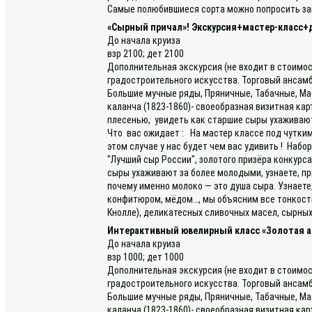
Самые полюбившиеся сорта можно попросить заве
«Сырный причал»! Экскурсия+мастер-класс+
До начала круиза
взр 2100; дет 2100
Дополнительная экскурсия (не входит в стоимос
градостроительного искусства. Торговый ансамб
Большие мучные ряды, Пряничные, Табачные, Мас
каланча (1823-1860)- своеобразная визитная ка
плесенью, увидеть как старшие сыры ухаживают
Что вас ожидает : На мастер классе под чутким
этом случае у нас будет чем вас удивить ! Набо
"Лучший сыр России", золотого призёра конкурс
сыры ухаживают за более молодыми, узнаете, пр
почему именно молоко — это душа сыра. Узнаете
конфитюром, мёдом…, мы объясним все тонкости 
Кнолле), деликатесных сливочных масел, сырных
Интерактивный ювелирный класс «Золотая а
До начала круиза
взр 1000; дет 1000
Дополнительная экскурсия (не входит в стоимос
градостроительного искусства. Торговый ансамб
Большие мучные ряды, Пряничные, Табачные, Мас
каланча (1823-1860)- своеобразная визитная к