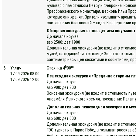
Бульвар с памятником Петру и Февронье, Волко
Преображенского монастыря, церковь Ильи Проро
которые они хранят. Зрители «услышат» ароматы
составления благовоний – кодо. В завершении п
Обзорная экскурсия с посещением шоу-макет
До начала круиза
взр 2500; дет 1900
Дополнительная экскурсия (не входит в стоимос
музей, находящийся в столице Золотого кольца 
сантиметр насыщен сюжетами и событиями, прямо
h
m
6
Углич
Стоянка 4
00
17.09.2026 08:00
Пешеходная экскурсия «Предание старины гл
17.09.2026 12:00
До начала круиза
взр 900; дет 800
Основная экскурсия (не входит в стоимость пут
Ансамбля Угличского кремля, посещение Палат у
Дополнительная пешеходная экскурсия в муз
До начала круиза
взр 600; дет 600
Дополнительная экскурсия (не входит в стоимос
ГЭС туристы в Парке Победы услышат рассказ об
Арбате – познакомятся с купеческими домами и 