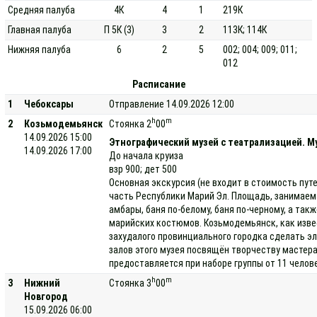
Средняя палуба
4К
4
1
219К
Главная палуба
П 5К (3)
3
2
113К; 114К
Нижняя палуба
6
2
5
002; 004; 009; 011;
012
Расписание
1
Чебоксары
Отправление 14.09.2026 12:00
h
m
2
Козьмодемьянск
Стоянка 2
00
14.09.2026 15:00
Этнографический музей с театрализацией. Му
14.09.2026 17:00
До начала круиза
взр 900; дет 500
Основная экскурсия (не входит в стоимость пут
часть Республики Марий Эл. Площадь, занимаемая
амбары, баня по-белому, баня по-черному, а та
марийских костюмов. Козьмодемьянск, как изве
захудалого провинциального городка сделать э
залов этого музея посвящён творчеству мастера
предоставляется при наборе группы от 11 челов
h
m
3
Нижний
Стоянка 3
00
Новгород
15.09.2026 06:00