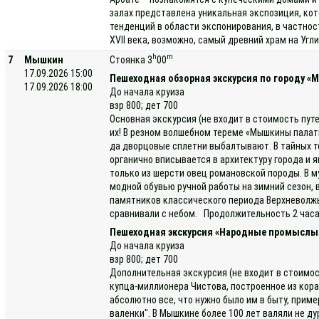
залах представлена уникальная экспозиция, ко
тенденций в области экспонирования, в частно
XVII века, возможно, самый древний храм на Уг
h
m
7
Мышкин
Стоянка 3
00
17.09.2026 15:00
Пешеходная обзорная экскурсия по городу «
17.09.2026 18:00
До начала круиза
взр 800; дет 700
Основная экскурсия (не входит в стоимость пут
их! В резном волшебном тереме «Мышкины палаты
да дворцовые сплетни выбалтывают. В тайных т
органично вписывается в архитектуру города и 
только из шерсти овец романовской породы. В м
модной обувью ручной работы на зимний сезон, 
памятников классического периода Верхневолжь
сравнивали с небом. Продолжительность 2 часа.
Пешеходная экскурсия «Народные промыслы
До начала круиза
взр 800; дет 700
Дополнительная экскурсия (не входит в стоимо
купца-миллионера Чистова, построенное из кор
абсолютно все, что нужно было им в быту, прим
валенки". В Мышкине более 100 лет валяли не д