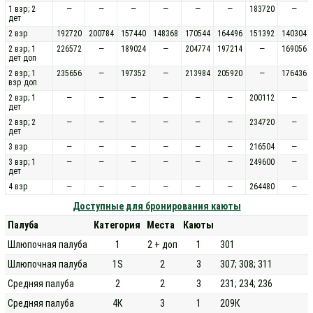
1 взр; 2
—
—
—
—
—
—
183720
—
дет
2 взр
192720
200784
157440
148368
170544
164496
151392
140304
2 взр; 1
226572
—
189024
—
204774
197214
—
169056
дет доп
2 взр; 1
235656
—
197352
—
213984
205920
—
176436
взр доп
2 взр; 1
—
—
—
—
—
—
200112
—
дет
2 взр; 2
—
—
—
—
—
—
234720
—
дет
3 взр
—
—
—
—
—
—
216504
—
3 взр; 1
—
—
—
—
—
—
249600
—
дет
4 взр
—
—
—
—
—
—
264480
—
Доступные для бронирования каюты
Палуба
Категория
Места
Каюты
Шлюпочная палуба
1
2 + доп
1
301
Шлюпочная палуба
1S
2
3
307; 308; 311
Средняя палуба
2
2
3
231; 234; 236
Средняя палуба
4К
3
1
209К