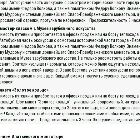
ря. Автобусная часть экскурсии с осмотром исторической части города 
ром имени Федора Волкова, а так же памятником Федору Волкову, Знаме
ву Мудрому и стенами древнейшего Спасо-Преображенского монастыря, це
Ярославской стрелки, прогулка по набережной. Продолжительность 3 часа
мастер-классом в Музее зарубежного искусства
оимость путевки и приобретается в офисах продаж или на борту теплохода
втобусная часть экскурсии с осмотром исторической части города - Пер
ром имени Федора Волкова, а так же памятником Федору Волкову, Знаме
ву Мудрому и стенами древнейшего Спасо-Преображенского монастыря, це
авленные в Музее зарубежного искусства. Не только рассмотреть работы е
ранят. Зрители «услышат» ароматы, которые можно было ощутить несколь
й дамы и в испанской таверне. В зале Востока участники экскурсии попро
зготовлению ароматного саше. Каждый сможет получить сувенир, сделанн
еловек!
акета «Золотое кольцо»
оимость путевки и приобретается в офисах продаж или на борту теплохода
кольцо". Шоу-макет "Золотое кольцо" - уникальный, современный, интерак
дном помещении миниатюры городов Золотого кольца, но и воссоздали глав
ет! Каждый квадратный сантиметр насыщен сюжетами и событиями, прямо 
жители зажигают свет. Продолжительность 3 часа. Экскурсия предоставляе
щением Ипатьевского монастыря