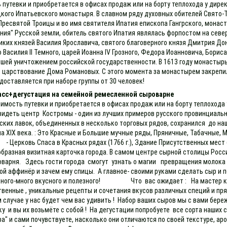
 путевки и приобретается в офисах продаж или на борту теплохода у дире
кого Ипатьевского монастыря. В славном ряду духовных обителей Свято-
 Пресвятой Троицы и во имя святителя Ипатия епископа Гангрского, монас
рания" Русской земли, обитель святого Ипатия являлась форпостом на сев
иких князей Василия Ярославича, святого благоверного князя Дмитрия Дон
Василия II Темного, царей Иоанна IV Грозного, Федора Иоанновича, Борис
шей уничтожением российской государственности. В 1613 году монастырь 
е царствование Дома Романовых. С этого момента за монастырем закрепи
доставляется при наборе группы от 30 человек!
асс+дегустация на семейной ремесленной сыроварне
имость путевки и приобретается в офисах продаж или на борту теплохода
увидеть центр Костромы - один из лучших примеров русского провинциаль
ких лавок, объединенных в несколько торговых рядов, сохранился до на
ала XIX века. : Это Красные и Большие мучные ряды, Пряничные, Табачные
Церковь Спаса в Красных рядах (1766 г.), Здание Присутственных мест (
еобразная визитная карточка города. В самом центре сырной столицы Росс
варня. Здесь гости города смогут узнать о магии превращения молока в
ой аффинёр и зачем ему спицы. А главное- своими руками сделать сыр и 
щё много-много вкусного и полезного! Что вас ожидает : На мастер кл
венные , уникальные рецепты и сочетания вкусов различных специй и пр
м случае у нас будет чем вас удивить ! Набор ваших сыров мы с вами бер
 и вы их возьмёте с собой ! На дегустации попробуете все сорта наших с
ыра" и сами почувствуете, насколько они отличаются по своей текстуре, 