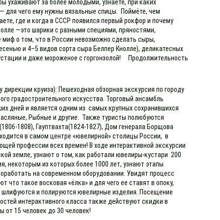
ры ухаживают за более молодыми, узнаете, при каких
 — для чего ему нужны вязальные спицы. Поймёте, чем
ете, где и когда в СССР появился первый рокфор и почему
нолле —это шарики с разными специями, пряностями,
 миф о том, что в России невозможно сделать сыры,
есенью и 4–5 видов сорта сыра Белпер Кнолле), деликатесных
егустации и даже мороженое с горгонзолой! Продолжительность
у дирекции круиза): Пешеходная обзорная экскурсия по городу
ного градостроительного искусства. Торговый ансамбль
ших дней и является одним из самых крупных сохранившихся
, Масляные, Рыбные и другие. Также туристы полюбуются
1806-1808), Гауптвахта(1824-1827), Дом генерала Борщова
аходится в самом центре «ювелирной» столицы России, в
ющей профессии всех времен! В ходе интерактивной экскурсии
кой земле, узнают о том, как работали ювелиры-кустари 200
я, некоторым из которых более 1000 лет, узнают этапы
 поработать на современном оборудовании. Увидят процесс
что такое восковая «ёлка» и для чего ее ставят в опоку,
ак шлифуются и полируются ювелирные изделия. Посещение
 гостей интерактивного класса также действуют скидки в
 от 15 человек до 30 человек!