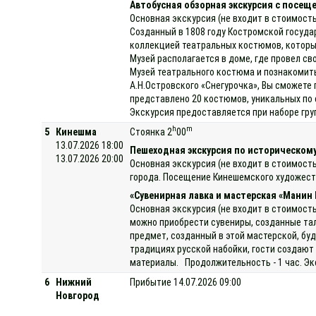
Автобусная обзорная экскурсия с посещ
Основная экскурсия (не входит в стоимость
Созданный в 1808 году Костромской госуда
коллекцией театральных костюмов, которые
Музей располагается в доме, где провел с
Музей театрального костюма и познакомить
А.Н.Островского «Снегурочка», Вы сможете 
представлено 20 костюмов, уникальных по
Экскурсия предоставляется при наборе груп
h
m
5
Кинешма
Стоянка 2
00
13.07.2026 18:00
Пешеходная экскурсия по историческому
13.07.2026 20:00
Основная экскурсия (не входит в стоимост
города. Посещение Кинешемского художеств
«Сувенирная лавка и мастерская «Манин 
Основная экскурсия (не входит в стоимость
можно приобрести сувениры, созданные та
предмет, созданный в этой мастерской, бу
традициях русской набойки, гости создают
материалы. Продолжительность - 1 час. Экс
6
Нижний
Прибытие 14.07.2026 09:00
Новгород