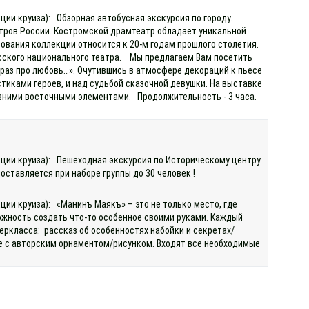
кции круиза): Обзорная автобусная экскурсия по городу.
атров России. Костромской драмтеатр обладает уникальной
вания коллекции относится к 20-м годам прошлого столетия.
русского национального театра. Мы предлагаем Вам посетить
раз про любовь…». Очутившись в атмосфере декораций к пьесе
стиками героев, и над судьбой сказочной девушки. На выставке
вними восточными элементами. Продолжительность - 3 часа.
екции круиза): Пешеходная экскурсия по Историческому центру
оставляется при наборе группы до 30 человек !
кции круиза): «Манинъ Маякъ» – это не только место, где
ожность создать что-то особенное своими руками. Каждый
еркласса: рассказ об особенностях набойки и секретах/
лие с авторским орнаментом/рисунком. Входят все необходимые