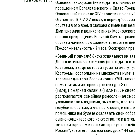
13.07.2026 11:00
Основная экскурсия (не входит в стоимость
посещением Богоявленского и Свято-Троиц
Основанный в начале XIV столетия в честь
Отечестве. В XIV-XV веках, в период "соби
обители в это время связана с именами Вел
Дмитриевича и великого князя Московского 
начало прекращения Великой Смуты, грозив
обители начиналось славное трехсотлетне
Продолжительность - 3 часа. Экскурсия пре
«Сырный причал»! Экскурсия+мастер-кл
Дополнительная экскурсия (не входит в сто
Кострома, в ходе которой туристы смогут 
Костромы, состоящий из множества купечес
торговых центров России конца XVIII - нач
памятниками истории, архитектуры.Это: - 
(1824), Пожарная каланча (1823-1860)- сво
располагается семейная ремесленная сыро
ухаживают за младшими, выяснить, кто так
голубой плесенью, и Белпер Кнолле, и е
помощника вы будете создавать свои собст
сырно-кондитерского искусства, то и в это
желании сделаем и вашу авторскую наклейку
России", золотого призёра конкурса " 44 с