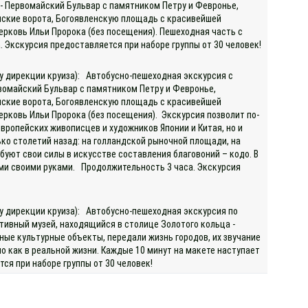
- Первомайский Бульвар с памятником Петру и Февронье,
нские ворота, Богоявленскую площадь с красивейшей
рковь Ильи Пророка (без посещения). Пешеходная часть с
. Экскурсия предоставляется при наборе группы от 30 человек!
 у дирекции круиза): Автобусно-пешеходная экскурсия с
вомайский Бульвар с памятником Петру и Февронье,
нские ворота, Богоявленскую площадь с красивейшей
рковь Ильи Пророка (без посещения). Экскурсия позволит по-
вропейских живописцев и художников Японии и Китая, но и
ко столетий назад: на голландской рыночной площади, на
буют свои силы в искусстве составления благовоний – кодо. В
ыми своими руками. Продолжительность 3 часа. Экскурсия
 у дирекции круиза): Автобусно-пешеходная экскурсия по
тивный музей, находящийся в столице Золотого кольца -
ные культурные объекты, передали жизнь городов, их звучание
как в реальной жизни. Каждые 10 минут на макете наступает
тся при наборе группы от 30 человек!