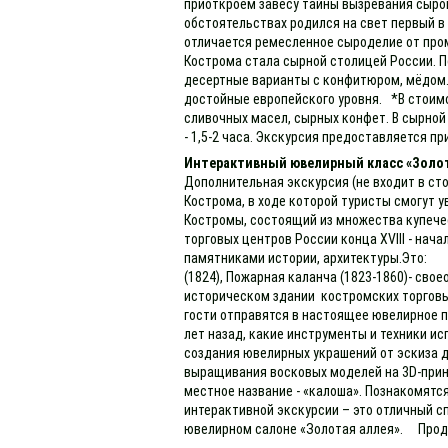
приоткроем завесу тайны вызревания сыров
обстоятельствах родился на свет первый в
отличается ремесленное сыроделие от пром
Кострома стала сырной столицей России. П
десертные варианты с конфитюром, мёдом…,
достойные европейского уровня. *В стоимо
сливочных масел, сырных конфет. В сырной
- 1,5-2 часа. Экскурсия предоставляется пр
Интерактивный ювелирный класс «Золо
Дополнительная экскурсия (не входит в сто
Кострома, в ходе которой туристы смогут 
Костромы, состоящий из множества купечес
торговых центров России конца XVIII - нач
памятниками истории, архитектуры.Это: - 
(1824), Пожарная каланча (1823-1860)- св
историческом здании костромских торговы
гости отправятся в настоящее ювелирное п
лет назад, какие инструменты и техники и
создания ювелирных украшений от эскиза д
выращивания восковых моделей на 3D-принт
местное название - «калоша». Познакомят
интерактивной экскурсии – это отличный сп
ювелирном салоне «Золотая аллея». Продолж