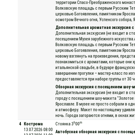
территории Спасо-Преображенского монасты
Волковскую площадь с первым Русским Тет
церковью Богоявления, памятником Яросла
осмотром Вечного огня, Успенсого собора, 
Дополнительная ароматная экскурсия с 
Дополнительная экскурсия (не входит в ст
посещением Музея зарубежного искусства.А
Волковскую площадь с первым Русским Тет
церковью Богоявления, памятником Яросла
новому взглянуть на произведения, предст
познакомиться с ароматами, которые они х
итальянской свадьбе, в будуаре французско
завершении прогулки – мастер-класс по и
предоставляется при наборе группы от 30 ч
Обзорная экскурсия с посещением шоу-м
Дополнительная экскурсия (не входит в ст
городу с посещением шоу-макета "Золотое 
Ярославле. В музее не просто собрали в о
и атмосферу. Макет по-настоящему удивля
ночь. Города загораются огнями, в окнах 
h
m
4
Кострома
Стоянка 3
00
13.07.2026 08:00
Автобусная обзорная экскурсия с посе