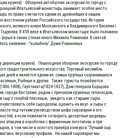
кции круиза): Обзорная автобусная экскурсия по городу с
Троицкий Ипатьевский монастырь занимает особое место.
тырь по праву считается одним из древнейших в нашем
еро-восточном рубеже Российского государства. История
ского, великого князя Московского и Владимирского Василия I
а Годунова. В XVII веке в Ипатьевском монастыре было положено
укрыл в своих стенах юного Михаила Романова. В святой
лось название - "колыбель" Дома Романовых.
 у дирекции круиза): Пешеходная обзорная экскурсия по городу
ного градостроительного искусства. Торговый ансамбль
ших дней и является одним из самых крупных сохранившихся
, Масляные, Рыбные и другие. Также туристы полюбуются
1806-1808), Гауптвахта(1824-1827), Дом генерала Борщова
ии, городе Костроме, рядом с причалом круизных теплоходов,
 сыр с голубой плесенью, увидеть как старшие сыры
почувствовать себя сыроделом, оценить на вкус и сыры с
ассе под чутким руководством шефа сыроварни и его
яностей, а если пожелаете сотворить десертные шедевры
ежно упакуем в коробочки с фирменным логотипом, а при
ыров, в том числе и золотого призёра конкурса "Лучший сыр
ароматике, вкусовому профилю. На нашей сыроварне мы