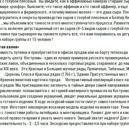
 с голубой плесенью. Вы увидите, как в аффинажных камерах старшие сы
 мире «рокфор». Выясните, что такое аффинаж и кто такой аффинёр, а ещё
ышленного и фермерского , и почему именно молоко — это душа сыра. Узна
огрузитесь в секреты производства сыров с голубой плесенью и Белпер К
 мы объясним все тонкости этого многоступенчатого процесса. Развеете
сть включён дегустационный сет из сыров (4–5 видов сыров с голубой пл
 лавке при сыроварне вы сможете купить всё, что вам понравилось на д
и наборе группы от 15 человек !
тая аллея»
имость путевки и приобретается в офисах продаж или на борту теплохода 
увидеть центр Костромы - один из лучших примеров русского провинциаль
ких лавок, объединенных в несколько торговых рядов, сохранился до на
ала XIX века. : Это Красные и Большие мучные ряды, Пряничные, Табачные
Церковь Спаса в Красных рядах (1766 г.), Здание Присутственных мест (
оеобразная визитная карточка города. Интерактивный ювелирный класс н
х рядов. Мы приглашаем вас заглянуть в тайные двери самой заворажива
риключение: познакомятся с историей ювелирного промысла на Костромс
спользовали для создания украшений, увидят уникальные древние украшени
о готового изделия. В ходе экскурсий наши гости смогут самостоятельно
ере. Изготовят ювелирную восковую модель изделия на инжекторе. Узнают 
ся с тонкостями работы литейщика и монтировщика. Узнают для чего и к
особ провести время и узнать много нового. Эмоций хватит надолго! Для
ительность - 2 - 2,5 часа. Экскурсия предоставляется при наборе группы