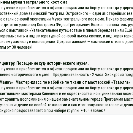
ением музея театрального костюма
 путевки и приобретается в офисах продаж или на борту теплохода у дире
рственный драматический театр им. Островского – один из старейших те
 стали основой экспозиции Музея театрального костюма. Начало формиро
вое детство уроженец Костромы Федор Григорьевич Волков - основатель 
ся с выставкой «Увлекательное путешествие в племя берендеев или Ещё 
поразмыслить и над литературной основой пьесы-сказки, и над характери
 своему замыслу и воплощению. Дохристианский — языческий стиль с дре
пы от 30 человек!
 центру. Посещение худ-исторического музея.
ь путевки и приобретается в офисах продаж или на борту теплохода у дир
енно-исторического музея. Продолжительность - 2 часа. Экскурсия пред
Маякъ». Мастер-класс по набойке по ткани от мастерской «Таволга»
 путевки и приобретается в офисах продаж или на борту теплохода у дире
лантливыми мастерами Кинешмы и её окрестностей, но и уникальная возм
дет хранить воспоминания о нашем замечательном городе.Программа маст
 узор на изделии по особой технологии и как итог получают готовое изде
курсия предоставляется при наборе группы 7-10 человек !