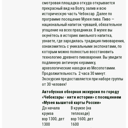
смотровая площадка откуда открывается
прекрасный вид на Волгу, залив и всю
историческую часть Чебоксар. Далее по
программе посещение Музея пива. Пиво —
национальный напиток чувашей, обязательное
угощение на всех праздниках. В музее вы
окунётесь в историю хмельного напитка,
узнаете, где зародилась традиция пивоварения,
ознакомитесь с уникальными экспонатами, по
которым можно полностью восстановить
технологию древнего пивоварения. Вы увидите
подлинную античную керамику,
археологические находки из Месопотамии.
Продолжительность 2 часа 30 минут.
Экскурсия предоставляется при наборе группы
от 30 человек!
Автобусная обзорная экскурсия по городу
«Чебоксары - нити истории» с посещением
«Музея вышитой карты России»
До начала
В круизе (на
круиза
теплоходе)
взр 1300; дет
взр 1600; дет
1300
1600