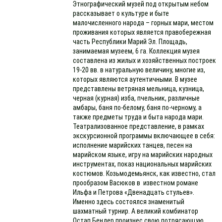
Этнографический музей под открытым небом
рассказывает о культуре и быте
малочисленного народа – горных мари, местом
проживания которых является правобережная
часть Республики Марий Эл. Площадь,
занимаемая музеем, 6 га. Коллекция музея
составлена из жилых и хозяйственных построек
19-20 вв. в натуральную величину, многие из,
которых являются аутентичными. В музее
представлены ветряная мельница, кузница,
черная (курная) изба, пчельник, различные
амбары, баня по-белому, баня по-черному, а
также предметы труда и быта народа мари.
Театрализованное представление, в рамках
экскурсионной программы включающее в себя:
исполнение марийских танцев, песен на
марийском языке, игру на марийских народных
инструментах, показ национальных марийских
костюмов. Козьмодемьянск, как известно, стал
прообразом Васюков в известном романе
Ильфа и Петрова «Двенадцать стульев».
Именно здесь состоялся знаменитый
шахматный турнир. А великий комбинатор
Остап Бендер произнес свою потрясающую