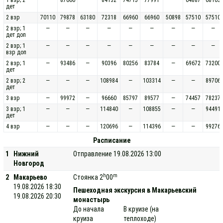
дет
2 взр
70110
79878
63180
72318
66960
66960
50898
57510
57510
2 взр; 1
—
—
—
—
—
—
—
—
—
дет доп
2 взр; 1
—
—
—
—
—
—
—
—
—
взр доп
2 взр; 1
—
93486
—
90396
80256
83784
—
69672
73200
дет
2 взр; 2
—
—
—
108984
—
103314
—
—
89706
дет
3 взр
—
99972
—
96660
85797
89577
—
74457
78237
3 взр; 1
—
—
—
114840
—
108855
—
—
94491
дет
4 взр
—
—
—
120696
—
114396
—
—
99276
Расписание
1
Нижний
Отправление 19.08.2026 13:00
Новгород
h
m
2
Макарьево
Стоянка 2
00
19.08.2026 18:30
Пешеходная экскурсия в Макарьевский
19.08.2026 20:30
монастырь
До начала
В круизе (на
круиза
теплоходе)