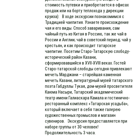
стоимость путевки и приобретается в офисах
продаж или на борту теплохода у дирекции
круиза): В ходе экскурсии познакомимся с
Традицией чаепития. Узнаете происхождение
чая и его виды. Способ заваривания, сам
чайный путь из Китая в Россию, так же чай в
России и Англии; чай в советский период; чай у
крестьян, и как происходит татарское
чаепитие. Посетим Старо-Татарскую слободу-
исторический район Казани,
сформировавшийся в XVII-XVIII веках. Гостей
Старо-татарской слободы сегодня привлекают
мечеть Марджани – старейшая каменная
мечеть Казани, литературный музей татарского
поэта Габдуллы Тукая, дом-музей просветителя
Каюма Насыри, Татарский академический
театр имени Галиаскара Камала и гостинично-
ресторанный комплекс «Татарская усадьба»,
который включает в себя также галерею
художественных промыслов и магазин
сувениров. Экскурсия предоставляется при
наборе группы от 30 человек!
Продолжительность 3 часа.