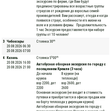
экскурсию по ферме, где Вам будут
продемонстрированы все возрастные группы
страусов от рождения до взрослых семей-
производителей. Вам расскажут, откуда и когда
появился страус, особенности его жизни на
воле и в условиях фермы. Продолжительность
1 час Экскурсия предоставляется при наборе
группы от 10 человек!
m
3
Чебоксары
Стоянка 30
20.08.2026 06:30
20.08.2026 07:00
h
m
4
Казань
Стоянка 5
00
20.08.2026 16:00
Автобусная обзорная экскурсия по городу с
20.08.2026 21:00
посещением Кремля (3 часа)
До начала
В круизе (на
круиза
теплоходе)
взр 2200; дет
взр 2600; дет
2200
2600
Основная экскурсия (не входит в стоимость
путевки и приобретается в офисах продаж или
на борту теплохода у дирекции круиза):
Автобусная обзорная экскурсия по городу с