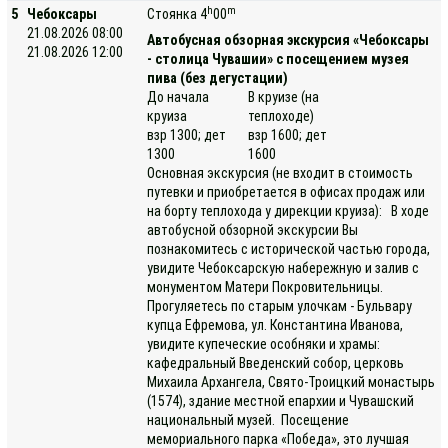
h
m
5
Чебоксары
Стоянка 4
00
21.08.2026 08:00
Автобусная обзорная экскурсия «Чебоксары
21.08.2026 12:00
- столица Чувашии» с посещением музея
пива (без дегустации)
До начала
В круизе (на
круиза
теплоходе)
взр 1300; дет
взр 1600; дет
1300
1600
Основная экскурсия (не входит в стоимость
путевки и приобретается в офисах продаж или
на борту теплохода у дирекции круиза): В ходе
автобусной обзорной экскурсии Вы
познакомитесь с исторической частью города,
увидите Чебоксарскую набережную и залив с
монументом Матери Покровительницы.
Прогуляетесь по старым улочкам - Бульвару
купца Ефремова, ул. Константина Иванова,
увидите купеческие особняки и храмы:
кафедральный Введенский собор, церковь
Михаила Архангела, Свято-Троицкий монастырь
(1574), здание местной епархии и Чувашский
национальный музей. Посещение
мемориального парка «Победа», это лучшая