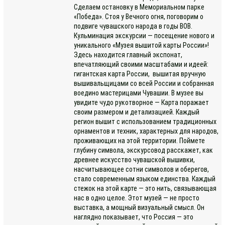
Сделаем остановку в Мемориальном парке
«Победа». Стоя у Вечного огня, поговорим о
подвиге чувашского народа в годы ВОВ.
Кульминация экскурсии — посещение нового и
уникального «Музея вышитой карты России»!
Здесь находится главный экспонат,
впечатляющий своими масштабами и идеей:
гигантская карта России, вышитая вручную
вышивальщицами со всей России и собранная
воедино мастерицами Чувашии. В музее вы
увидите чудо рукотворное — Карта поражает
своим размером и детализацией. Каждый
регион вышит с использованием традиционных
орнаментов и техник, характерных для народов,
проживающих на этой территории. Поймете
глубину символа, экскурсовод расскажет, как
древнее искусство чувашской вышивки,
насчитывающее сотни символов и оберегов,
стало современным языком единства. Каждый
стежок на этой карте — это нить, связывающая
нас в одно целое. Этот музей — не просто
выставка, а мощный визуальный смысл. Он
наглядно показывает, что Россия — это