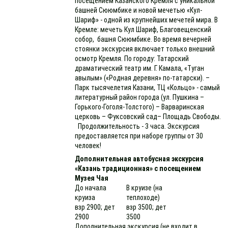
посещением Казанского Кремля с уникальной
башней Сююмбике и новой мечетью «Кул-
Шариф» - одной из крупнейших мечетей мира. В
Кремле: мечеть Кул Шариф, Благовещенский
собор, башня Сююмбике. Во время вечерней
стоянки экскурсия включает только внешний
осмотр Кремля. По городу: Татарский
драматический театр им. Г. Камала, «Туган
авылым» («Родная деревня» по-татарски). –
Парк тысячелетия Казани, ТЦ «Кольцо» - самый
литературный район города (ул. Пушкина –
Горького-Гоголя-Толстого) – Варваринская
церковь – Фуксовский сад– Площадь Свободы.
Продолжительность - 3 часа. Экскурсия
предоставляется при наборе группы от 30
человек!
Дополнительная автобусная экскурсия
«Казань традиционная» с посещением
Музея Чая
До начала
В круизе (на
круиза
теплоходе)
взр 2900; дет
взр 3500; дет
2900
3500
Дополнительная экскурсия (не входит в