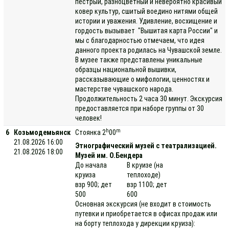
пестрый, разноцветный и невероятно красивый
ковер культур, сшитый воедино нитями общей
истории и уважения. Удивление, восхищение и
гордость вызывает "Вышитая карта России" и
мы с благодарностью отмечаем, что идея
данного проекта родилась на Чувашской земле.
В музее также представлены уникальные
образцы национальной вышивки,
рассказывающие о мифологии, ценностях и
мастерстве чувашского народа.
Продолжительность 2 часа 30 минут. Экскурсия
предоставляется при наборе группы от 30
человек!
h
m
6
Козьмодемьянск
Стоянка 2
00
21.08.2026 16:00
Этнографический музей с театрализацией.
21.08.2026 18:00
Музей им. О.Бендера
До начала
В круизе (на
круиза
теплоходе)
взр 900; дет
взр 1100; дет
500
600
Основная экскурсия (не входит в стоимость
путевки и приобретается в офисах продаж или
на борту теплохода у дирекции круиза):