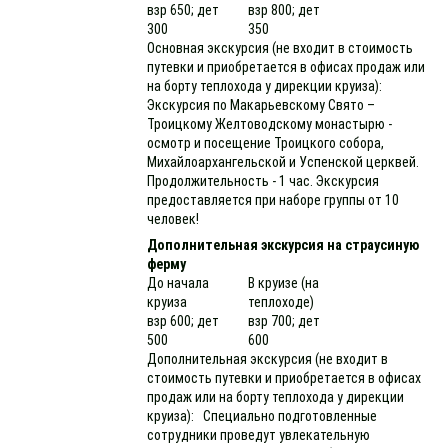
взр 650; дет
взр 800; дет
300
350
Основная экскурсия (не входит в стоимость
путевки и приобретается в офисах продаж или
на борту теплохода у дирекции круиза):
Экскурсия по Макарьевскому Свято –
Троицкому Желтоводскому монастырю -
осмотр и посещение Троицкого собора,
Михайлоархангельской и Успенской церквей.
Продолжительность - 1 час. Экскурсия
предоставляется при наборе группы от 10
человек!
Дополнительная экскурсия на страусиную
ферму
До начала
В круизе (на
круиза
теплоходе)
взр 600; дет
взр 700; дет
500
600
Дополнительная экскурсия (не входит в
стоимость путевки и приобретается в офисах
продаж или на борту теплохода у дирекции
круиза): Специально подготовленные
сотрудники проведут увлекательную