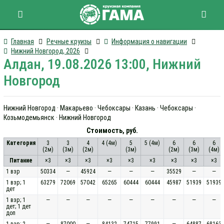
Главная
Речные круизы
Информация о навигации
Нижний Новгород, 2026
Алдан, 19.08.2026 13:00, Нижний
Новгород
Нижний Новгород · Макарьево · Чебоксары · Казань · Чебоксары ·
Козьмодемьянск · Нижний Новгород
Стоимость, руб.
Категория
3
3
4
4 (4м)
5
5 (4м)
6
6
6
(2м)
(3м)
(2м)
(3м)
(2м)
(3м)
(4м)
Питание
×3
×3
×3
×3
×3
×3
×3
×3
×3
1 взр
50334
—
45924
—
—
—
35529
—
—
1 взр; 1
63279
72069
57042
65265
60444
60444
45987
51939
51939
дет
1 взр; 1
—
—
—
—
—
—
—
—
—
дет; 1 дет
доп
1 взр; 2
—
87000
—
84132
74715
77991
—
64887
68163