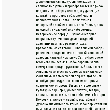
Дополнительная экскурсия (не входит в
стоимость путевки и приобретается в офисах
продаж или на борту теплохода у дирекции
круиза): В программе обзорной части:
Величественная Волга — полюбуемся
панорамой одной из главных рек России, стоя
на одной из красивейших набережных.
Историческое сердце — узнаем историю
старинных купеческих домов и зданий,
хранящих память о разных эпохах.
Православные святыни — Введенский собор -
ровесник города, величественный Успенский
храм, уникальный комплекс Свято-Троицкого
мужского монастыря. Чебоксарский залив —
жемчужина города - рукотворный залив с его
живописными мостами, светомузыкальными
фонтанами и атмосферой отдыха. Далее наш
автобус проследует по главным артериям
современного города. Вы увидите деловые и
культурные центры, университеты, театры,
красивые пешеходные зоны. Монумент Матери-
Покровительнице — самый масштабный и
духовно значимый памятник Чебоксар, ставший
символом не только города, но и всей Чувашии.