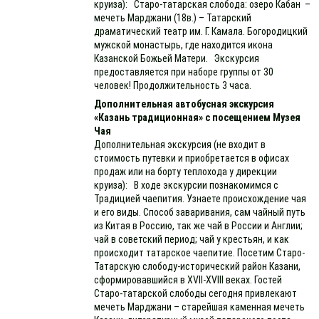
круиза): Старо-татарская слобода: озеро Кабан –
мечеть Марджани (18в.) – Татарский
драматический театр им. Г. Камала. Богородицкий
мужской монастырь, где находится икона
Казанской Божьей Матери. Экскурсия
предоставляется при наборе группы от 30
человек! Продолжительность 3 часа.
Дополнительная автобусная экскурсия
«Казань традиционная» с посещением Музея
Чая
Дополнительная экскурсия (не входит в
стоимость путевки и приобретается в офисах
продаж или на борту теплохода у дирекции
круиза): В ходе экскурсии познакомимся с
Традицией чаепития. Узнаете происхождение чая
и его виды. Способ заваривания, сам чайный путь
из Китая в Россию, так же чай в России и Англии;
чай в советский период; чай у крестьян, и как
происходит татарское чаепитие. Посетим Старо-
Татарскую слободу-исторический район Казани,
сформировавшийся в XVII-XVIII веках. Гостей
Старо-татарской слободы сегодня привлекают
мечеть Марджани – старейшая каменная мечеть