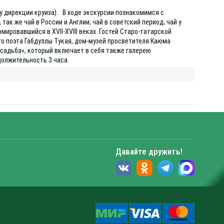
 у дирекции круиза): В ходе экскурсии познакомимся с
так же чай в России и Англии; чай в советский период; чай у
ировавшийся в XVII-XVIII веках. Гостей Старо-татарской
о поэта Габдуллы Тукая, дом-музей просветителя Каюма
садьба», который включает в себя также галерею
должительность 3 часа.
Давайте дружить!