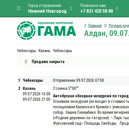
Город отправления
Позвоните нам
Нижний Новгород
+7 831 420 58 88
Главная
Речные кру
Алдан, 09.07
Чебоксары · Казань · Чебоксары
Продажа закрыта
1
Чебоксары
Отправление 09.07.2026 07:00
h
m
2
Казань
Стоянка 5
00
09.07.2026 16:00
Автобусная обзорная экскурсия по город
09.07.2026 21:00
Основная экскурсия (не входит в стоимость
посещением Казанского Кремля с уникально
собор, башня Сююмбике. Во время вечерней
(«Родная деревня» по-татарски). – Парк ты
Фуксовский сад– Площадь Свободы. Продол