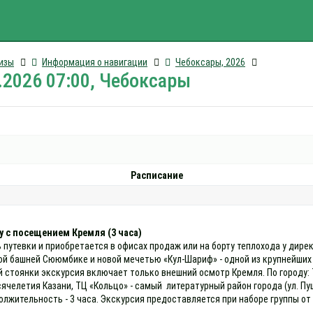
изы
Информация о навигации
Чебоксары, 2026
.2026 07:00, Чебоксары
Расписание
у с посещением Кремля (3 часа)
 путевки и приобретается в офисах продаж или на борту теплохода у дире
й башней Сююмбике и новой мечетью «Кул-Шариф» - одной из крупнейших 
 стоянки экскурсия включает только внешний осмотр Кремля. По городу: Т
сячелетия Казани, ТЦ «Кольцо» - самый литературный район города (ул. Пу
жительность - 3 часа. Экскурсия предоставляется при наборе группы от