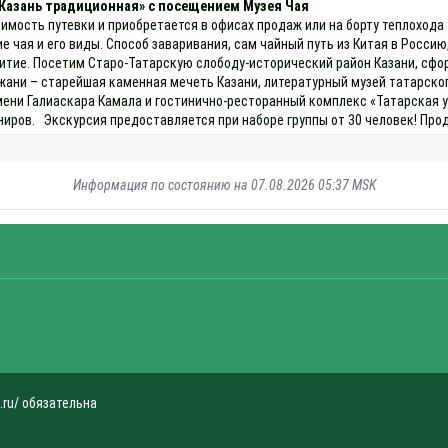
«Казань традиционная» с посещением Музея Чая
имость путевки и приобретается в офисах продаж или на борту теплохода
чая и его виды. Способ заваривания, сам чайный путь из Китая в Россию, 
итие. Посетим Старо-Татарскую слободу-исторический район Казани, сформ
ани – старейшая каменная мечеть Казани, литературный музей татарског
ени Галиаскара Камала и гостинично-ресторанный комплекс «Татарская у
иров. Экскурсия предоставляется при наборе группы от 30 человек! Про
Информация по состоянию на 07.08.2026 05:37 MSK
.ru/ обязательна