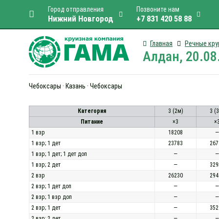
Город отправления
Позвоните нам
Нижний Новгород
+7 831 420 58 88
Главная
Речные кру
Алдан, 20.08
Чебоксары · Казань · Чебоксары
Категория
3 (2м)
3 (
Питание
×3
×
1 взр
18208
—
1 взр; 1 дет
23783
267
1 взр; 1 дет; 1 дет доп
—
—
1 взр; 2 дет
—
329
2 взр
26230
294
2 взр; 1 дет доп
—
—
2 взр; 1 взр доп
—
—
2 взр; 1 дет
—
352
2 взр; 2 дет
—
—