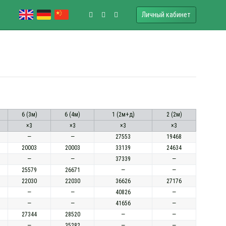
Личный кабинет
6 (3м)
6 (4м)
1 (2м+д)
2 (2м)
×3
×3
×3
×3
—
—
27553
19468
20003
20003
33139
24634
—
—
37339
—
25579
26671
—
—
22030
22030
36626
27176
—
—
40826
—
—
—
41656
—
27344
28520
—
—
—
35282
—
—