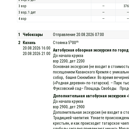
3 взр
—
376
3 взр; 1 дет
—
—
4 взр
—
—
1
Чебоксары
Отправление 20.08.2026 07:00
h
m
2
Казань
Стоянка 5
00
20.08.2026 16:00
Автобусная обзорная экскурсия по город
20.08.2026 21:00
До начала круиза
взр 2200; дет 2200
Основная экскурсия (не входит в стоимость
посещением Казанского Кремля с уникально
собор, башня Сююмбике. Во время вечерней
(«Родная деревня» по-татарски). – Парк ты
Фуксовский сад– Площадь Свободы. Продол
Дополнительная автобусная экскурсия 
До начала круиза
взр 2900; дет 2900
Дополнительная экскурсия (не входит в сто
Традицией чаепития. Узнаете происхождение 
крестьян, и как происходит татарское чаеп
слободы сегодня привлекают мечеть Мардж