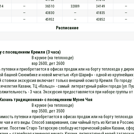
14
—
36510
32889
34149
—
—
43830
—
41835
—
—
45952
—
43852
—
Расписание
у с посещением Кремля (3 часа)
В круизе (на теплоходе)
взр 2600; дет 2600
 путевки и приобретается в офисах продаж или на борту теплохода у дире
й башней Сююмбике и новой мечетью «Кул-Шариф» - одной из крупнейших 
 стоянки экскурсия включает только внешний осмотр Кремля. По городу: Т
сячелетия Казани, ТЦ «Кольцо» - самый литературный район города (ул. Пу
жительность - 3 часа. Экскурсия предоставляется при наборе группы от
«Казань традиционная» с посещением Музея Чая
В круизе (на теплоходе)
взр 3500; дет 3500
имость путевки и приобретается в офисах продаж или на борту теплохода
чая и его виды. Способ заваривания, сам чайный путь из Китая в Россию, 
итие. Посетим Старо-Татарскую слободу-исторический район Казани, сформ
ани – старейшая каменная мечеть Казани, литературный музей татарског