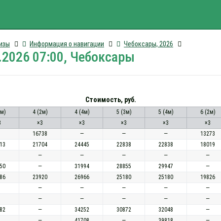
изы
Информация о навигации
Чебоксары, 2026
.2026 07:00, Чебоксары
Стоимость, руб.
3м)
4 (2м)
4 (4м)
5 (3м)
5 (4м)
6 (2м)
3
×3
×3
×3
×3
×3
16738
—
—
—
13273
13
21704
24445
22838
22838
18019
—
—
—
—
—
50
—
31994
28855
29947
—
86
23920
26966
25180
25180
19826
—
—
—
—
—
—
—
—
—
—
82
—
34252
30872
32048
—
—
41708
—
39818
—