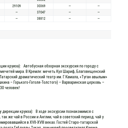
29109
30369
—
—
—
37047
—
—
—
38812
—
—
кции круиза): Автобусная обзорная экскурсия по городу с
мечетей мира. В Кремле: мечеть Кул Шариф, Благовещенский
атарский драматический театр им. Г. Камала, «Туган авылым»
шкина – Горького-Гоголя-Толстого) – Варваринская церковь –
 30 человек!
 у дирекции круиза): В ходе экскурсии познакомимся с
так же чай в России и Англии; чай в советский период; чай у
ировавшийся в XVII-XVIII веках. Гостей Старо-татарской
о поэта Габдуллы Тукая, дом-музей просветителя Каюма