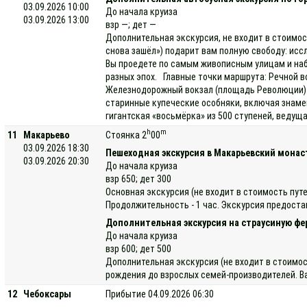
03.09.2026 10:00
До начала круиза
03.09.2026 13:00
взр —; дет —
Дополнительная экскурсия, не входит в стоимос
снова зашёл») подарит вам полную свободу: исс
Вы проедете по самым живописным улицам и наб
разных эпох. Главные точки маршрута: Речной в
Железнодорожный вокзал (площадь Революции) —
старинные купеческие особняки, включая знаме
гигантская «восьмёрка» из 500 ступеней, ведущ
h
m
11
Макарьево
Стоянка 2
00
03.09.2026 18:30
Пешеходная экскурсия в Макарьевский мона
03.09.2026 20:30
До начала круиза
взр 650; дет 300
Основная экскурсия (не входит в стоимость пу
Продолжительность - 1 час. Экскурсия предоста
Дополнительная экскурсия на страусиную фе
До начала круиза
взр 600; дет 500
Дополнительная экскурсия (не входит в стоимос
рождения до взрослых семей-производителей. Ва
12
Чебоксары
Прибытие 04.09.2026 06:30