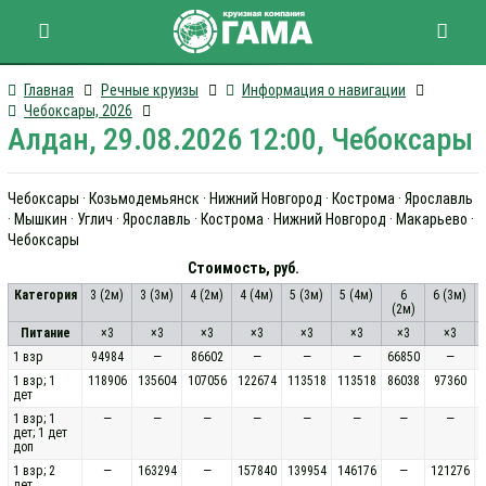
Главная
Речные круизы
Информация о навигации
Чебоксары, 2026
Алдан, 29.08.2026 12:00, Чебоксары
Чебоксары · Козьмодемьянск · Нижний Новгород · Кострома · Ярославль
· Мышкин · Углич · Ярославль · Кострома · Нижний Новгород · Макарьево ·
Чебоксары
Стоимость, руб.
Категория
3 (2м)
3 (3м)
4 (2м)
4 (4м)
5 (3м)
5 (4м)
6
6 (3м)
(2м)
Питание
×3
×3
×3
×3
×3
×3
×3
×3
1 взр
94984
—
86602
—
—
—
66850
—
1 взр; 1
118906
135604
107056
122674
113518
113518
86038
97360
дет
1 взр; 1
—
—
—
—
—
—
—
—
дет; 1 дет
доп
1 взр; 2
—
163294
—
157840
139954
146176
—
121276
дет