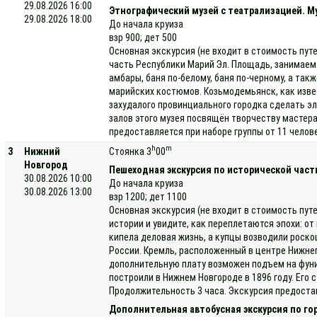
29.08.2026 16:00
Этнографический музей с театрализацией. Му
29.08.2026 18:00
До начала круиза
взр 900; дет 500
Основная экскурсия (не входит в стоимость пут
часть Республики Марий Эл. Площадь, занимаемая
амбары, баня по-белому, баня по-черному, а та
марийских костюмов. Козьмодемьянск, как изве
захудалого провинциального городка сделать э
залов этого музея посвящён творчеству мастера
предоставляется при наборе группы от 11 челов
h
m
3
Нижний
Стоянка 3
00
Новгород
Пешеходная экскурсия по исторической части
30.08.2026 10:00
До начала круиза
30.08.2026 13:00
взр 1200; дет 1100
Основная экскурсия (не входит в стоимость пут
истории и увидите, как переплетаются эпохи: о
кипела деловая жизнь, а купцы возводили роск
России. Кремль, расположенный в центре Нижнег
дополнительную плату возможен подъем на фуник
построили в Нижнем Новгороде в 1896 году. Его
Продолжительность 3 часа. Экскурсия предоста
Дополнительная автобусная экскурсия по го