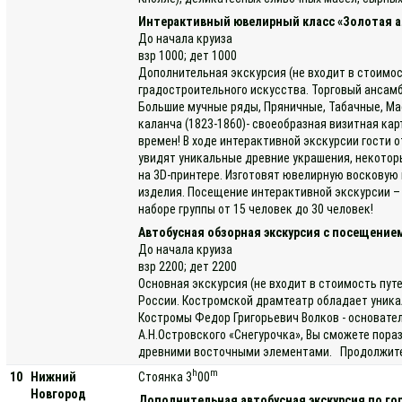
Интерактивный ювелирный класс «Золотая а
До начала круиза
взр 1000; дет 1000
Дополнительная экскурсия (не входит в стоимос
градостроительного искусства. Торговый ансамб
Большие мучные ряды, Пряничные, Табачные, Мас
каланча (1823-1860)- своеобразная визитная к
времен! В ходе интерактивной экскурсии гости 
увидят уникальные древние украшения, некотор
на 3D-принтере. Изготовят ювелирную восковую 
изделия. Посещение интерактивной экскурсии – 
наборе группы от 15 человек до 30 человек!
Автобусная обзорная экскурсия с посещение
До начала круиза
взр 2200; дет 2200
Основная экскурсия (не входит в стоимость пут
России. Костромской драмтеатр обладает уника
Костромы Федор Григорьевич Волков - основате
А.Н.Островского «Снегурочка», Вы сможете пора
древними восточными элементами. Продолжитель
h
m
10
Нижний
Стоянка 3
00
Новгород
Дополнительная автобусная экскурсия по го