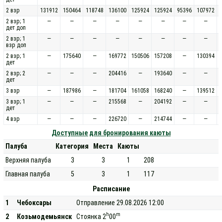
2 взр
131912
150464
118748
136100
125924
125924
95396
107972
2 взр; 1
—
—
—
—
—
—
—
—
дет доп
2 взр; 1
—
—
—
—
—
—
—
—
взр доп
2 взр; 1
—
175640
—
169772
150506
157208
—
130394
дет
2 взр; 2
—
—
—
204416
—
193640
—
—
дет
3 взр
—
187986
—
181704
161058
168240
—
139512
3 взр; 1
—
—
—
215568
—
204192
—
—
дет
4 взр
—
—
—
226720
—
214744
—
—
Доступные для бронирования каюты
Палуба
Категория
Места
Каюты
Верхняя палуба
3
3
1
208
Главная палуба
5
3
1
117
Расписание
1
Чебоксары
Отправление 29.08.2026 12:00
h
m
2
Козьмодемьянск
Стоянка 2
00