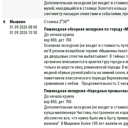
Дополнительная экскурсия (не входит в стоимос
музей, находящийся в столице Золотого кольца 
сантиметр насыщен сюжетами и событиями, прямо
h
m
6
Мышкин
Стоянка 2
30
01.09.2026 08:00
Пешеходная обзорная экскурсия по городу «
01.09.2026 10:30
До начала круиза
взр 800; дет 700
Основная экскурсия (не входит в стоимость пут
их! В резном волшебном тереме «Мышкины палаты
да дворцовые сплетни выбалтывают. В тайных т
органично вписывается в архитектуру города и 
только из шерсти овец романовской породы. В м
модной обувью ручной работы на зимний сезон, 
памятников классического периода Верхневолжь
сравнивали с небом. Продолжительность 2 часа.
Пешеходная экскурсия «Народные промыслы
До начала круиза
взр 800; дет 700
Дополнительная экскурсия (не входит в стоимо
купца-миллионера Чистова, построенное из кор
абсолютно все, что нужно было им в быту, прим
валенки". В Мышкине более 100 лет валяли не д