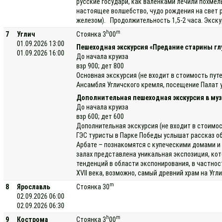
русские государи, как валенками лечили похмел
настоящее волшебство, чудо рождения на свет 
железом). Продолжительность 1,5-2 часа. Экску
h
m
7
Углич
Стоянка 3
00
01.09.2026 13:00
Пешеходная экскурсия «Предание старины гл
01.09.2026 16:00
До начала круиза
взр 900; дет 800
Основная экскурсия (не входит в стоимость пут
Ансамбля Угличского кремля, посещение Палат у
Дополнительная пешеходная экскурсия в муз
До начала круиза
взр 600; дет 600
Дополнительная экскурсия (не входит в стоимос
ГЭС туристы в Парке Победы услышат рассказ об
Арбате – познакомятся с купеческими домами и 
залах представлена уникальная экспозиция, ко
тенденций в области экспонирования, в частно
XVII века, возможно, самый древний храм на Уг
m
8
Ярославль
Стоянка 30
02.09.2026 06:00
02.09.2026 06:30
h
m
9
Кострома
Стоянка 3
00