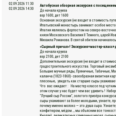
02.09.2026 11:30
Автобусная обзорная экскурсия с посещени
02.09.2026 14:30
До начала круиза
взр 1600; дет 1600
Основная экскурсия (не входит в стоимость пут
Ипатьевский монастырь занимает особое место. 
Ипатия являлась форпостом на северо-восточном
князя Московского Василия II Темного, царей И
Михаила Романова. В святой обители начиналось
«Сырный причал»! Экскурсия+мастер-класс+
До начала круиза
взр 2100; дет 2100
Дополнительная экскурсия (не входит в стоимос
градостроительного искусства. Торговый ансамб
Большие мучные ряды, Пряничные, Табачные, Мас
каланча (1823-1860)- своеобразная визитная ка
плесенью, увидеть как старшие сыры ухаживают
Что вас ожидает : На мастер классе под чутким
этом случае у нас будет чем вас удивить ! Набо
"Лучший сыр России", золотого призёра конкурс
сыры ухаживают за более молодыми, узнаете, пр
почему именно молоко — это душа сыра. Узнаете
конфитюром, мёдом…, мы объясним все тонкости 
Кнолле), деликатесных сливочных масел, сырных