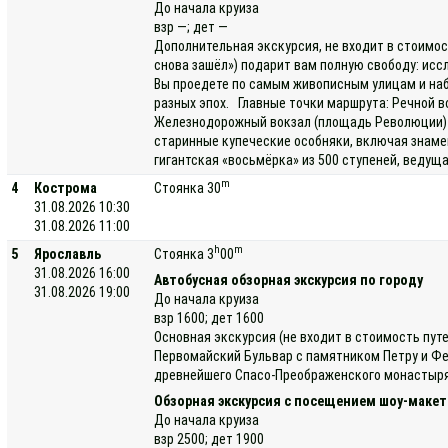
До начала круиза
взр —; дет —
Дополнительная экскурсия, не входит в стоимос
снова зашёл») подарит вам полную свободу: исс
Вы проедете по самым живописным улицам и наб
разных эпох. Главные точки маршрута: Речной в
Железнодорожный вокзал (площадь Революции) —
старинные купеческие особняки, включая знаме
гигантская «восьмёрка» из 500 ступеней, ведущ
m
4
Кострома
Стоянка 30
31.08.2026 10:30
31.08.2026 11:00
h
m
5
Ярославль
Стоянка 3
00
31.08.2026 16:00
Автобусная обзорная экскурсия по городу
31.08.2026 19:00
До начала круиза
взр 1600; дет 1600
Основная экскурсия (не входит в стоимость пут
Первомайский Бульвар с памятником Петру и Фе
древнейшего Спасо-Преображенского монастыря, 
Обзорная экскурсия с посещением шоу-макет
До начала круиза
взр 2500; дет 1900