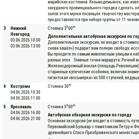
марийских костюмов. Козьмодемьянск, как изве
захудалого провинциального городка сделать э
залов этого музея посвящён творчеству мастера
предоставляется при наборе группы от 11 челов
h
m
3
Нижний
Стоянка 3
00
Новгород
Дополнительная автобусная экскурсия по го
03.06.2026 10:00
Дополнительная экскурсия, не входит в стоимос
03.06.2026 13:00
снова зашёл») подарит вам полную свободу: исс
Вы проедете по самым живописным улицам и наб
разных эпох. Главные точки маршрута: Речной в
Железнодорожный вокзал (площадь Революции) —
старинные купеческие особняки, включая знаме
гигантская «восьмёрка» из 500 ступеней, ведущ
m
4
Кострома
Стоянка 30
04.06.2026 10:30
04.06.2026 11:00
h
m
5
Ярославль
Стоянка 5
00
04.06.2026 16:00
Автобусная обзорная экскурсия по городу
04.06.2026 21:00
Основная экскурсия (не входит в стоимость пут
Первомайский Бульвар с памятником Петру и Фе
древнейшего Спасо-Преображенского монастыря, 