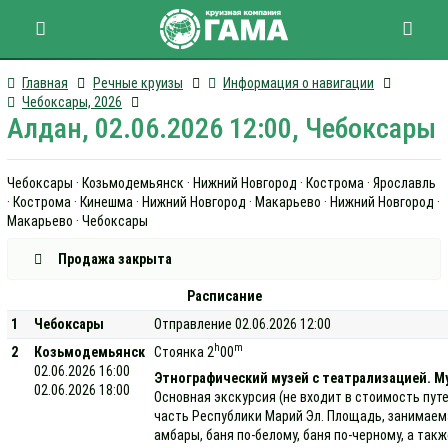
Главная
Речные круизы
Информация о навигации
Чебоксары, 2026
Алдан, 02.06.2026 12:00, Чебоксары
Чебоксары · Козьмодемьянск · Нижний Новгород · Кострома · Ярославль
· Кострома · Кинешма · Нижний Новгород · Макарьево · Нижний Новгород ·
Макарьево · Чебоксары
Продажа закрыта
Расписание
1
Чебоксары
Отправление 02.06.2026 12:00
h
m
2
Козьмодемьянск
Стоянка 2
00
02.06.2026 16:00
Этнографический музей с театрализацией. Му
02.06.2026 18:00
Основная экскурсия (не входит в стоимость пут
часть Республики Марий Эл. Площадь, занимаемая
амбары, баня по-белому, баня по-черному, а та