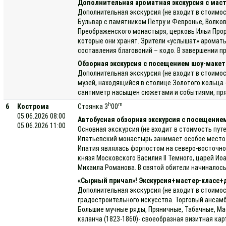
Дополнительная ароматная экскурсия с маст
Дополнительная экскурсия (не входит в стоимос
Бульвар с памятником Петру и Февронье, Волко
Преображенского монастыря, церковь Ильи Проро
которые они хранят. Зрители «услышат» ароматы
составления благовоний – кодо. В завершении п
Обзорная экскурсия с посещением шоу-макет
Дополнительная экскурсия (не входит в стоимос
музей, находящийся в столице Золотого кольца 
сантиметр насыщен сюжетами и событиями, прямо
h
m
6
Кострома
Стоянка 3
00
05.06.2026 08:00
Автобусная обзорная экскурсия с посещени
05.06.2026 11:00
Основная экскурсия (не входит в стоимость пут
Ипатьевский монастырь занимает особое место. 
Ипатия являлась форпостом на северо-восточном
князя Московского Василия II Темного, царей И
Михаила Романова. В святой обители начиналось
«Сырный причал»! Экскурсия+мастер-класс+
Дополнительная экскурсия (не входит в стоимос
градостроительного искусства. Торговый ансамб
Большие мучные ряды, Пряничные, Табачные, Мас
каланча (1823-1860)- своеобразная визитная ка