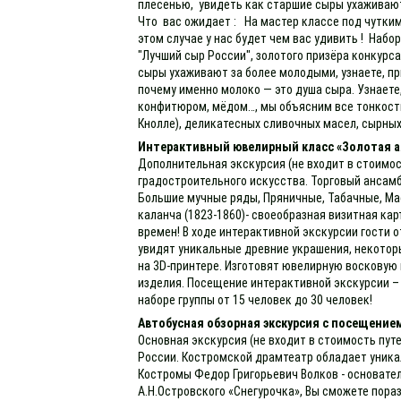
плесенью, увидеть как старшие сыры ухаживают
Что вас ожидает : На мастер классе под чутким
этом случае у нас будет чем вас удивить ! Набо
"Лучший сыр России", золотого призёра конкурс
сыры ухаживают за более молодыми, узнаете, пр
почему именно молоко — это душа сыра. Узнаете
конфитюром, мёдом…, мы объясним все тонкости 
Кнолле), деликатесных сливочных масел, сырных
Интерактивный ювелирный класс «Золотая а
Дополнительная экскурсия (не входит в стоимос
градостроительного искусства. Торговый ансамб
Большие мучные ряды, Пряничные, Табачные, Мас
каланча (1823-1860)- своеобразная визитная к
времен! В ходе интерактивной экскурсии гости 
увидят уникальные древние украшения, некотор
на 3D-принтере. Изготовят ювелирную восковую 
изделия. Посещение интерактивной экскурсии – 
наборе группы от 15 человек до 30 человек!
Автобусная обзорная экскурсия с посещение
Основная экскурсия (не входит в стоимость пут
России. Костромской драмтеатр обладает уника
Костромы Федор Григорьевич Волков - основате
А.Н.Островского «Снегурочка», Вы сможете пора