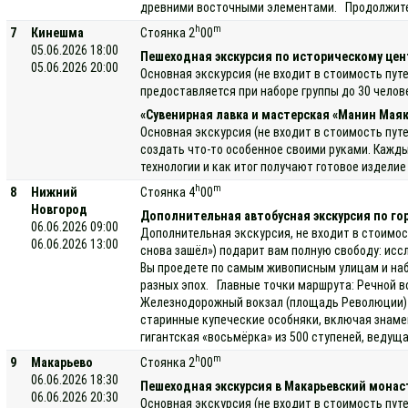
древними восточными элементами. Продолжитель
h
m
7
Кинешма
Стоянка 2
00
05.06.2026 18:00
Пешеходная экскурсия по историческому цен
05.06.2026 20:00
Основная экскурсия (не входит в стоимость пут
предоставляется при наборе группы до 30 челов
«Сувенирная лавка и мастерская «Манин Маяк
Основная экскурсия (не входит в стоимость пут
создать что-то особенное своими руками. Кажды
технологии и как итог получают готовое издели
h
m
8
Нижний
Стоянка 4
00
Новгород
Дополнительная автобусная экскурсия по го
06.06.2026 09:00
Дополнительная экскурсия, не входит в стоимос
06.06.2026 13:00
снова зашёл») подарит вам полную свободу: исс
Вы проедете по самым живописным улицам и наб
разных эпох. Главные точки маршрута: Речной в
Железнодорожный вокзал (площадь Революции) —
старинные купеческие особняки, включая знаме
гигантская «восьмёрка» из 500 ступеней, ведущ
h
m
9
Макарьево
Стоянка 2
00
06.06.2026 18:30
Пешеходная экскурсия в Макарьевский мона
06.06.2026 20:30
Основная экскурсия (не входит в стоимость пу